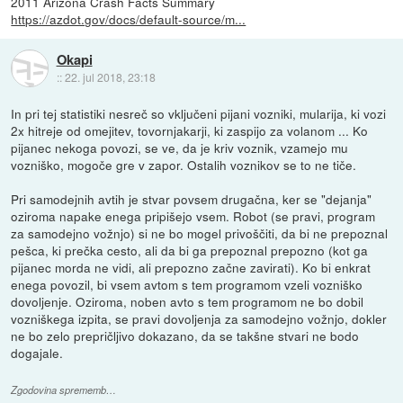
2011 Arizona Crash Facts Summary
https://azdot.gov/docs/default-source/m...
Okapi
::
22. jul 2018, 23:18
In pri tej statistiki nesreč so vključeni pijani vozniki, mularija, ki vozi
2x hitreje od omejitev, tovornjakarji, ki zaspijo za volanom ... Ko
pijanec nekoga povozi, se ve, da je kriv voznik, vzamejo mu
vozniško, mogoče gre v zapor. Ostalih voznikov se to ne tiče.
Pri samodejnih avtih je stvar povsem drugačna, ker se "dejanja"
oziroma napake enega pripišejo vsem. Robot (se pravi, program
za samodejno vožnjo) si ne bo mogel privoščiti, da bi ne prepoznal
pešca, ki prečka cesto, ali da bi ga prepoznal prepozno (kot ga
pijanec morda ne vidi, ali prepozno začne zavirati). Ko bi enkrat
enega povozil, bi vsem avtom s tem programom vzeli vozniško
dovoljenje. Oziroma, noben avto s tem programom ne bo dobil
vozniškega izpita, se pravi dovoljenja za samodejno vožnjo, dokler
ne bo zelo prepričljivo dokazano, da se takšne stvari ne bodo
dogajale.
Zgodovina sprememb…