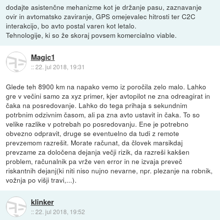
dodajte asistenčne mehanizme kot je držanje pasu, zaznavanje
ovir in avtomatsko zaviranje, GPS omejevalec hitrosti ter C2C
interakcijo, bo avto postal varen kot letalo.
Tehnologije, ki so že skoraj povsem komercialno viable.
Magic1
::
22. jul 2018, 19:31
Glede teh 8900 km na napako vemo iz poročila zelo malo. Lahko
gre v večini samo za xyz primer, kjer avtopilot ne zna odreagirat in
čaka na posredovanje. Lahko do tega prihaja s sekundnim
potrbnim odzivnim časom, ali pa zna avto ustavit in čaka. To so
velike razlike v potrebah po posredovanju. Ene je potrebno
obvezno odpravit, druge se eventuelno da tudi z remote
prevzemom razrešit. Morate računat, da človek marsikdaj
prevzame za določena dejanja večji rizik, da razreši kakšen
problem, računalnik pa vrže ven error in ne izvaja preveč
riskantnih dejanj(ki niti niso nujno nevarne, npr. plezanje na robnik,
vožnja po višji travi,...).
klinker
::
22. jul 2018, 19:52