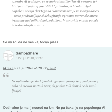
uporabe AI je sfaljen, ce se grejo statistiko (kar AI v osnovi je),
bi si morali najprej zamisliti AI psihiatra, ki bi odpravljal
napake v ucenju (ker tega na cloveskem nivoju ne morejo doseci
- samo predstavljajte si debugiranje ogromne nevronske mreze,
trenirane nad miljardami podatkov). V osnovi bi morali google
in teslo obtoziti prevare.
Se mi zdi da ne veš kaj točno pišeš.
SambaShare
::
22. jul 2018, 21:10
tikitoki
je
22. jul 2018 ob 20:19
izjavil
:
Ne optimalno je, da Alphabet ogromno zasluzi in zamahnemo z
roko ob stevilu smrtnih zrtev, da je skor tolk dobr, k ce bi vozili
ljudje?
Optimalno je manj nesreč na km. Ne pa čakanje na popolnega AI