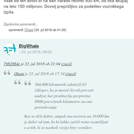
Vsak od teh avtov bi na dan naredil recimo 500 km, od oka skupaj
na leto 150 milijonov. Dovolj prepričljivo za podelitev vozniškega
izpita.
Zgodovina sprememb…
spremenil:
Okapi
(
23. jul 2018 ob 01:20
)
BigWhale
::
23. jul 2018, 08:02
7982884e
je
22. jul 2018 ob 22:04
izjavil
:
Okapi
je
22. jul 2018 ob 17:34
izjavil
:
560.000 kilometrih zabeležil 63
izklopov, ko je moral človek prevzeti
nadzor, kar predstavlja povprečno
8900 prevoženih kilometrov na eno
posredovanje
Kar se sliši dobro, ampak ena nesreča na 10.000 km
je daleč od tam, ko bi lahko začeli resno razmišljati
o avtih, ki se naokoli vozijo brez voznikov.