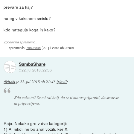
prevare za kaj?
nateg v kaksnem smislu?
kdo nateguje koga in kako?
Zgodovina sprememb…
spremenilo:
7982884e
(
22. jul 2018 ob 22:09
)
SambaShare
::
22. jul 2018, 22:36
tikitoki
je
22. jul 2018 ob 21:43
izjavil
:
Kdo caka to? Se mi zdi bolj, da se ti moras prijazniti, da stvar se
ni pripravljena.
Raja. Nekako gre v dve kategoriji:
1) AI nikoli ne bo znal voziti, ker X.