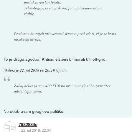
postal varen kot letalo.
Tehnologije, ki so že skoraj povsem komercialno
viable.
Predvsem bo zajeb pri varnosti sistema pred vdori, ki je se kr na
nikakvem nivoju.
To je druga zgodba. Kritični sistemi bi morali biti off-grid.
tikitoki
je
22. jul 2018 ob 20:19
izjavil
:
Zakaj delas za sam 400 EUR na uro? Google ti bo za resitev
odstel lepo vsoto.
Ne odobravam googlovo politiko.
7982884e
::
22. jul 2018, 22:04