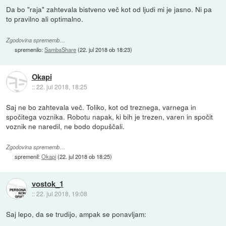
Da bo "raja" zahtevala bistveno več kot od ljudi mi je jasno. Ni pa
to pravilno ali optimalno.
Zgodovina sprememb…
spremenilo:
SambaShare
(
22. jul 2018 ob 18:23
)
Okapi
::
22. jul 2018, 18:25
Saj ne bo zahtevala več. Toliko, kot od treznega, varnega in
spočitega voznika. Robotu napak, ki bih je trezen, varen in spočit
voznik ne naredil, ne bodo dopuščali.
Zgodovina sprememb…
spremenil:
Okapi
(
22. jul 2018 ob 18:25
)
vostok_1
::
22. jul 2018, 19:08
Saj lepo, da se trudijo, ampak se ponavljam: