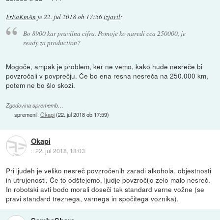
FrEaKmAn
je
22. jul 2018 ob 17:56
izjavil
:
Bo 8900 kar pravilna cifra. Pomoje ko naredi cca 250000, je
ready za production?
Mogoče, ampak je problem, ker ne vemo, kako hude nesreče bi
povzročali v povprečju. Če bo ena resna nesreča na 250.000 km,
potem ne bo šlo skozi.
Zgodovina sprememb…
spremenil:
Okapi
(
22. jul 2018 ob 17:59
)
Okapi
::
22. jul 2018, 18:03
Pri ljudeh je veliko nesreč povzročenih zaradi alkohola, objestnosti
in utrujenosti. Če to odštejemo, ljudje povzročijo zelo malo nesreč.
In robotski avti bodo morali doseči tak standard varne vožne (se
pravi standard treznega, varnega in spočitega voznika).