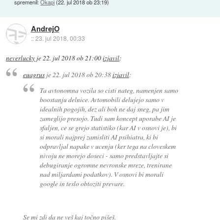
spremenil:
Okapi
(
22. jul 2018 ob 23:19
)
AndrejO
::
23. jul 2018, 00:33
neverlucky
je
22. jul 2018 ob 21:00
izjavil
:
euagrus
je
22. jul 2018 ob 20:38
izjavil
:
Ta avtonomna vozila so cisti nateg, namenjen samo
boostanju delnice. Avtomobili delujejo samo v
idealnih pogojih, dez ali boh ne daj sneg, pa jim
zameglijo presojo. Tudi sam koncept uporabe AI je
sfaljen, ce se grejo statistiko (kar AI v osnovi je), bi
si morali najprej zamisliti AI psihiatra, ki bi
odpravljal napake v ucenju (ker tega na cloveskem
nivoju ne morejo doseci - samo predstavljajte si
debugiranje ogromne nevronske mreze, trenirane
nad miljardami podatkov). V osnovi bi morali
google in teslo obtoziti prevare.
Se mi zdi da ne veš kaj točno pišeš.