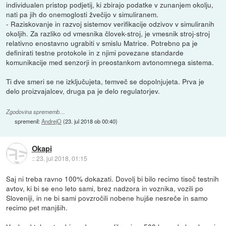
individualen pristop podjetij, ki zbirajo podatke v zunanjem okolju,
nati pa jih do onemoglosti žvečijo v simuliranem.
- Raziskovanje in razvoj sistemov verifikacije odzivov v simuliranih
okoljih. Za razliko od vmesnika človek-stroj, je vmesnik stroj-stroj
relativno enostavno ugrabiti v smislu Matrice. Potrebno pa je
definirati testne protokole in z njimi povezane standarde
komunikacije med senzorji in preostankom avtonomnega sistema.
Ti dve smeri se ne izključujeta, temveč se dopolnjujeta. Prva je
delo proizvajalcev, druga pa je delo regulatorjev.
Zgodovina sprememb…
spremenil:
AndrejO
(
23. jul 2018 ob 00:40
)
Okapi
::
23. jul 2018, 01:15
Saj ni treba ravno 100% dokazati. Dovolj bi bilo recimo tisoč testnih
avtov, ki bi se eno leto sami, brez nadzora in voznika, vozili po
Sloveniji, in ne bi sami povzročili nobene hujše nesreče in samo
recimo pet manjših.