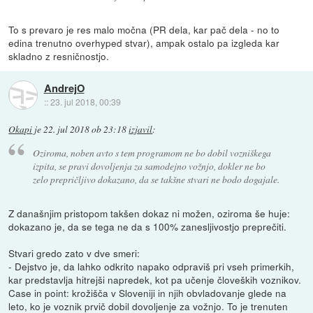
To s prevaro je res malo močna (PR dela, kar pač dela - no to
edina trenutno overhyped stvar), ampak ostalo pa izgleda kar
skladno z resničnostjo.
AndrejO
::
23. jul 2018, 00:39
Okapi
je
22. jul 2018 ob 23:18
izjavil
:
Oziroma, noben avto s tem programom ne bo dobil vozniškega
izpita, se pravi dovoljenja za samodejno vožnjo, dokler ne bo
zelo prepričljivo dokazano, da se takšne stvari ne bodo dogajale.
Z današnjim pristopom takšen dokaz ni možen, oziroma še huje:
dokazano je, da se tega ne da s 100% zanesljivostjo preprečiti.
Stvari gredo zato v dve smeri:
- Dejstvo je, da lahko odkrito napako odpraviš pri vseh primerkih,
kar predstavlja hitrejši napredek, kot pa učenje človeških voznikov.
Case in point: krožišča v Sloveniji in njih obvladovanje glede na
leto, ko je voznik prvič dobil dovoljenje za vožnjo. To je trenuten