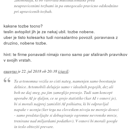
neupravicenimi tozbami in pa omogocalo pravicno odskodnino
pri upravicenih tozbah.
kaksne tozbe tocno?
teslin avtopilot jih je ze nekaj ubil. tozbe nobene.
uber je tisto kolesarko tudi nonsalantno povozil. poravnava z
druzino, nobene tozbe.
hint: te firme ponavadi nimajo ravno samo par sfaliranih pravnikov
v svojih vrstah.
euagrus
je
22. jul 2018 ob 20:38
izjavil
:
Ta avtonomna vozila so cisti nateg, namenjen samo boostanju
delnice. Avtomobili delujejo samo v idealnih pogojih, dez ali
boh ne daj sneg, pa jim zameglijo presojo. Tudi sam koncept
uporabe AI je sfaljen, ce se grejo statistiko (kar AI v osnovi je),
bi si morali najprej zamisliti AI psihiatra, ki bi odpravljal
napake v ucenju (ker tega na cloveskem nivoju ne morejo doseci
- samo predstavljajte si debugiranje ogromne nevronske mreze,
trenirane nad miljardami podatkov). V osnovi bi morali google
in teslo obtoziti prevare.