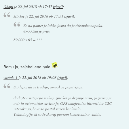
Okapi
je
22. jul 2018 ob 17:57
izjavil
:
klinker
je
22. jul 2018 ob 17:51
izjavil
:
Ze na pamet je lahko jasno da je tiskarska napaka.
89000km je prav.
89.000 x 63 = ???
Bemu ja, zajebal eno nulo
vostok_1
je
22. jul 2018 ob 19:08
izjavil
:
Saj lepo, da se trudijo, ampak se ponavljam:
dodajte asistenčne mehanizme kot je držanje pasu, zaznavanje
ovir in avtomatsko zaviranje, GPS omejevalec hitrosti ter C2C
interakcijo, bo avto postal varen kot letalo.
Tehnologije, ki so že skoraj povsem komercialno viable.