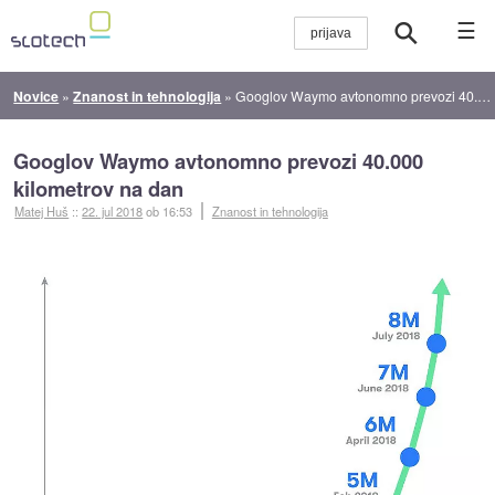
☰
Novice
»
Znanost in tehnologija
»
Googlov Waymo avtonomno prevozi 40.000 kilometrov na dan
Googlov Waymo avtonomno prevozi 40.000
kilometrov na dan
Matej Huš
::
22. jul 2018
ob 16:53
Znanost in tehnologija