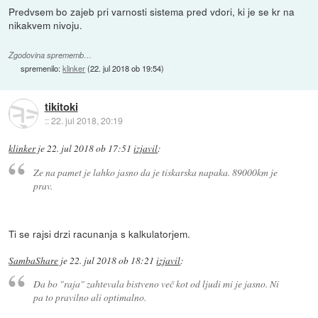
Predvsem bo zajeb pri varnosti sistema pred vdori, ki je se kr na
nikakvem nivoju.
Zgodovina sprememb…
spremenilo:
klinker
(
22. jul 2018 ob 19:54
)
tikitoki
::
22. jul 2018, 20:19
klinker
je
22. jul 2018 ob 17:51
izjavil
:
Ze na pamet je lahko jasno da je tiskarska napaka. 89000km je
prav.
Ti se rajsi drzi racunanja s kalkulatorjem.
SambaShare
je
22. jul 2018 ob 18:21
izjavil
:
Da bo "raja" zahtevala bistveno več kot od ljudi mi je jasno. Ni
pa to pravilno ali optimalno.