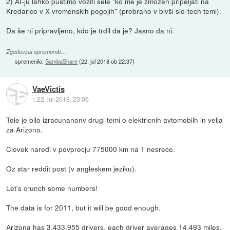
2) AI-ju lahko pustimo voziti šele "ko me je zmožen pripeljati na
Kredarico v X vremenskih pogojih" (prebrano v bivši slo-tech temi).
Da še ni pripravljeno, kdo je trdil da je? Jasno da ni.
Zgodovina sprememb…
spremenilo:
SambaShare
(
22. jul 2018 ob 22:37
)
VaeVictis
::
22. jul 2018, 23:06
Tole je bilo izracunanonv drugi temi o elektricnih avtomobilh in velja
za Arizono.
Clovek naredi v povprecju 775000 km na 1 nesreco.
Oz star reddit post (v angleskem jeziku).
Let's crunch some numbers!
The data is for 2011, but it will be good enough.
Arizona has 3,433,955 drivers, each driver averages 14,493 miles.