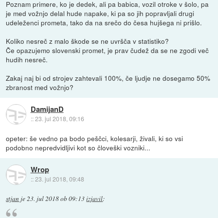
Poznam primere, ko je dedek, ali pa babica, vozil otroke v šolo, pa
je med vožnjo delal hude napake, ki pa so jih popravljali drugi
udeleženci prometa, tako da na srečo do česa hujšega ni prišlo.
Koliko nesreč z malo škode se ne uvršča v statistiko?
Če opazujemo slovenski promet, je prav čudež da se ne zgodi več
hudih nesreč.
Zakaj naj bi od strojev zahtevali 100%, če ljudje ne dosegamo 50%
zbranost med vožnjo?
DamijanD
::
23. jul 2018, 09:16
opeter: še vedno pa bodo peščci, kolesarji, živali, ki so vsi
podobno nepredvidljivi kot so človeški vozniki...
Wrop
::
23. jul 2018, 09:48
stjan
je
23. jul 2018 ob 09:13
izjavil
: