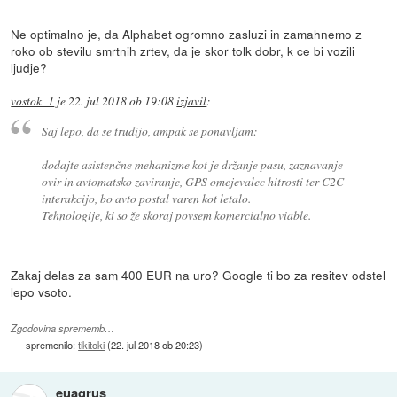
Ne optimalno je, da Alphabet ogromno zasluzi in zamahnemo z
roko ob stevilu smrtnih zrtev, da je skor tolk dobr, k ce bi vozili
ljudje?
vostok_1
je
22. jul 2018 ob 19:08
izjavil
:
Saj lepo, da se trudijo, ampak se ponavljam:
dodajte asistenčne mehanizme kot je držanje pasu, zaznavanje
ovir in avtomatsko zaviranje, GPS omejevalec hitrosti ter C2C
interakcijo, bo avto postal varen kot letalo.
Tehnologije, ki so že skoraj povsem komercialno viable.
Zakaj delas za sam 400 EUR na uro? Google ti bo za resitev odstel
lepo vsoto.
Zgodovina sprememb…
spremenilo:
tikitoki
(
22. jul 2018 ob 20:23
)
euagrus