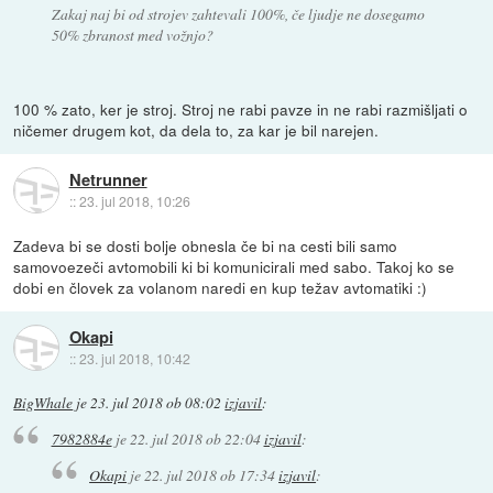
Zakaj naj bi od strojev zahtevali 100%, če ljudje ne dosegamo
50% zbranost med vožnjo?
100 % zato, ker je stroj. Stroj ne rabi pavze in ne rabi razmišljati o
ničemer drugem kot, da dela to, za kar je bil narejen.
Netrunner
::
23. jul 2018, 10:26
Zadeva bi se dosti bolje obnesla če bi na cesti bili samo
samovoezeči avtomobili ki bi komunicirali med sabo. Takoj ko se
dobi en človek za volanom naredi en kup težav avtomatiki :)
Okapi
::
23. jul 2018, 10:42
BigWhale
je
23. jul 2018 ob 08:02
izjavil
:
7982884e
je
22. jul 2018 ob 22:04
izjavil
:
Okapi
je
22. jul 2018 ob 17:34
izjavil
: