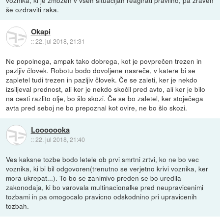
voznika, ki je zmožen v vseh situacijah reagirati pravilno, pa zraven
še ozdraviti raka.
Okapi
::
22. jul 2018, 21:31
Ne popolnega, ampak tako dobrega, kot je povprečen trezen in
pazljiv človek. Robotu bodo dovoljene nasreče, v katere bi se
zapletel tudi trezen in pazljiv človek. Če se zaleti, ker je nekdo
izsiljeval prednost, ali ker je nekdo skočil pred avto, ali ker je bilo
na cesti razlito olje, bo šlo skozi. Če se bo zaletel, ker stoječega
avta pred seboj ne bo prepoznal kot ovire, ne bo šlo skozi.
Looooooka
::
22. jul 2018, 21:40
Ves kaksne tozbe bodo letele ob prvi smrtni zrtvi, ko ne bo vec
voznika, ki bi bil odgovoren(trenutno se verjetno krivi voznika, ker
mora ukrepat...). To bo se zanimivo preden se bo uredila
zakonodaja, ki bo varovala multinacionalke pred neupravicenimi
tozbami in pa omogocalo pravicno odskodnino pri upravicenih
tozbah.