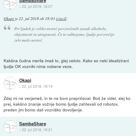
SambaShare
::
22. jul 2018, 18:07
Okapi
je
22. jul 2018 ob 18:03
izjavil
:
Pri ljudeh je veliko nesreč povzročenih zaradi alkohola,
objestnosti in utrujenosti. Če to odštejemo, ljudje povzročijo
zelo malo nesreč.
Kakšna čudna merila imaš to, glej celoto. Kako so neki idealizirani
ljudje OK vozniki nima nobene veze.
Okapi
::
22. jul 2018, 18:19
Zdaj mi ne verjameš, in te ne bom prepričeval. Boš že videl, slej ko
prej, kakšno znanje vožnje bomo ljudje zahtevali od robotov,
preden jim bomo dali vozniško dovoljenje.
SambaShare
::
22. jul 2018, 18:21