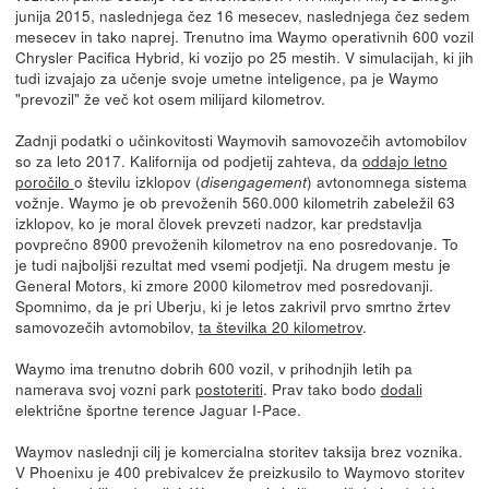
junija 2015, naslednjega čez 16 mesecev, naslednjega čez sedem
mesecev in tako naprej. Trenutno ima Waymo operativnih 600 vozil
Chrysler Pacifica Hybrid, ki vozijo po 25 mestih. V simulacijah, ki jih
tudi izvajajo za učenje svoje umetne inteligence, pa je Waymo
"prevozil" že več kot osem milijard kilometrov.
Zadnji podatki o učinkovitosti Waymovih samovozečih avtomobilov
so za leto 2017. Kalifornija od podjetij zahteva, da
oddajo letno
poročilo
o številu izklopov (
) avtonomnega sistema
disengagement
vožnje. Waymo je ob prevoženih 560.000 kilometrih zabeležil 63
izklopov, ko je moral človek prevzeti nadzor, kar predstavlja
povprečno 8900 prevoženih kilometrov na eno posredovanje. To
je tudi najboljši rezultat med vsemi podjetji. Na drugem mestu je
General Motors, ki zmore 2000 kilometrov med posredovanji.
Spomnimo, da je pri Uberju, ki je letos zakrivil prvo smrtno žrtev
samovozečih avtomobilov,
ta številka 20 kilometrov
.
Waymo ima trenutno dobrih 600 vozil, v prihodnjih letih pa
namerava svoj vozni park
postoteriti
. Prav tako bodo
dodali
električne športne terence Jaguar I-Pace.
Waymov naslednji cilj je komercialna storitev taksija brez voznika.
V Phoenixu je 400 prebivalcev že preizkusilo to Waymovo storitev