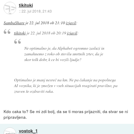
tikitoki
::
22. jul 2018, 21:43
SambaShare
je
22. jul 2018 ob 21:10
izjavil
:
tikitoki
je
22. jul 2018 ob 20:19
izjavil
:
Ne optimalno je, da Alphabet ogromno zasluzi in
zamahnemo z roko ob stevilu smrtnih zrtev, da je
skor tolk dobr, k ce bi vozili ljudje?
Optimalno je manj nesreč na km. Ne pa čakanje na popolnega
AI voznika, ki je zmožen v vseh situacijah reagirati pravilno, pa
zraven še ozdraviti raka.
Kdo caka to? Se mi zdi bolj, da se ti moras prijazniti, da stvar se ni
pripravljena.
vostok_1