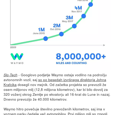
- Googlovo podjetje Waymo ostaja vodilno na področju
Slo-Tech
avtonomnih vozil, saj
so po besedah izvršnega direktorja Johna
Krafcika
dosegli nov mejnik. Od začetka projekta so prevozili že
osem milijonov milj (12,8 milijona kilometrov), kar bi bilo dovolj za
320 voženj okrog Zemlje po ekvatorju ali 16-krat do Lune in nazaj.
Dnevno prevozijo že 40.000 kilometrov.
Waymo hitro povečuje številno prevoženih kilometrov, saj ima v
voznem parku čedalje več avtomobilov. Prvi milijon milj so zmogli