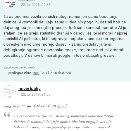
::
22. jul 2018, 20:38
Ta avtonomna vozila so cisti nateg, namenjen samo boostanju
delnice. Avtomobili delujejo samo v idealnih pogojih, dez ali boh ne
daj sneg, pa jim zameglijo presojo. Tudi sam koncept uporabe AI je
sfaljen, ce se grejo statistiko (kar AI v osnovi je), bi si morali najprej
zamisliti AI psihiatra, ki bi odpravljal napake v ucenju (ker tega na
cloveskem nivoju ne morejo doseci - samo predstavljajte si
debugiranje ogromne nevronske mreze, trenirane nad miljardami
podatkov). V osnovi bi morali google in teslo obtoziti prevare.
Zgodovina sprememb…
predlagalo izbris:
zee
(
23. jul 2018 ob 02:04
)
neverlucky
::
22. jul 2018, 21:00
euagrus
je
22. jul 2018 ob 20:38
izjavil
:
Ta avtonomna vozila so cisti nateg, namenjen samo boostanju
delnice. Avtomobili delujejo samo v idealnih pogojih, dez ali
boh ne daj sneg, pa jim zameglijo presojo. Tudi sam koncept