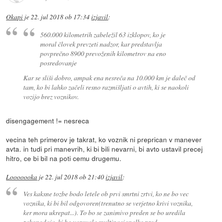
Okapi
je
22. jul 2018 ob 17:34
izjavil
:
560.000 kilometrih zabeležil 63 izklopov, ko je
moral človek prevzeti nadzor, kar predstavlja
povprečno 8900 prevoženih kilometrov na eno
posredovanje
Kar se sliši dobro, ampak ena nesreča na 10.000 km je daleč od
tam, ko bi lahko začeli resno razmišljati o avtih, ki se naokoli
vozijo brez voznikov.
disengagement != nesreca
vecina teh primerov je takrat, ko voznik ni preprican v manever
avta. in tudi pri manevrih, ki bi bili nevarni, bi avto ustavil precej
hitro, ce bi bil na poti cemu drugemu.
Looooooka
je
22. jul 2018 ob 21:40
izjavil
:
Ves kaksne tozbe bodo letele ob prvi smrtni zrtvi, ko ne bo vec
voznika, ki bi bil odgovoren(trenutno se verjetno krivi voznika,
ker mora ukrepat...). To bo se zanimivo preden se bo uredila
zakonodaja, ki bo varovala multinacionalke pred