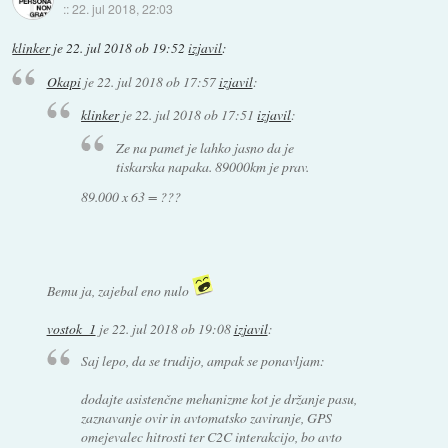
::
22. jul 2018, 22:03
klinker
je
22. jul 2018 ob 19:52
izjavil
:
Okapi
je
22. jul 2018 ob 17:57
izjavil
:
klinker
je
22. jul 2018 ob 17:51
izjavil
:
Ze na pamet je lahko jasno da je
tiskarska napaka. 89000km je prav.
89.000 x 63 = ???
Bemu ja, zajebal eno nulo
vostok_1
je
22. jul 2018 ob 19:08
izjavil
:
Saj lepo, da se trudijo, ampak se ponavljam:
dodajte asistenčne mehanizme kot je držanje pasu,
zaznavanje ovir in avtomatsko zaviranje, GPS
omejevalec hitrosti ter C2C interakcijo, bo avto