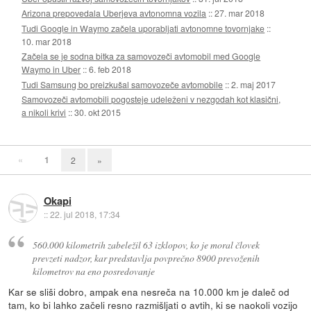
Arizona prepovedala Uberjeva avtonomna vozila
::
27. mar 2018
Tudi Google in Waymo začela uporabljati avtonomne tovornjake
::
10. mar 2018
Začela se je sodna bitka za samovozeči avtomobil med Google
Waymo in Uber
::
6. feb 2018
Tudi Samsung bo preizkušal samovozeče avtomobile
::
2. maj 2017
Samovozeči avtomobili pogosteje udeleženi v nezgodah kot klasični,
a nikoli krivi
::
30. okt 2015
«
1
2
»
Okapi
::
22. jul 2018, 17:34
560.000 kilometrih zabeležil 63 izklopov, ko je moral človek
prevzeti nadzor, kar predstavlja povprečno 8900 prevoženih
kilometrov na eno posredovanje
Kar se sliši dobro, ampak ena nesreča na 10.000 km je daleč od
tam, ko bi lahko začeli resno razmišljati o avtih, ki se naokoli vozijo