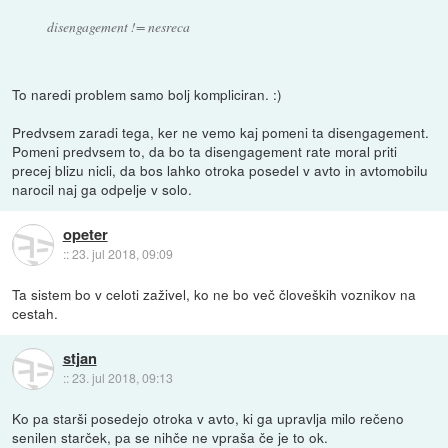
disengagement != nesreca
To naredi problem samo bolj kompliciran. :)
Predvsem zaradi tega, ker ne vemo kaj pomeni ta disengagement.
Pomeni predvsem to, da bo ta disengagement rate moral priti
precej blizu nicli, da bos lahko otroka posedel v avto in avtomobilu
narocil naj ga odpelje v solo.
opeter
::
23. jul 2018, 09:09
Ta sistem bo v celoti zaživel, ko ne bo več človeških voznikov na
cestah.
stjan
::
23. jul 2018, 09:13
Ko pa starši posedejo otroka v avto, ki ga upravlja milo rečeno
senilen starček, pa se nihče ne vpraša če je to ok.