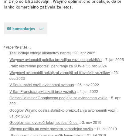
in z njo so bili zadovoljni. Waymo optimistično pričakuje, da bi
lahko komercialno zaživela že letos.
55 komentarjev
Preberite si še…
Tesli očitajo vrtenje kilometrov naprej
::
20. apr 2025
Waymov avtomobil potnika brezciljno vozil po parkirišču
::
7. jan 2025
Pariz ekstremno podražil parkiranje za SUV-e
::
5. feb 2024
Waymovi avtomobili nekajkrat varnejši od človeških voznikov
::
23.
dec 2023
V Seulu začel voziti avtonomni avtobus
::
26. nov 2022
V San Franciscu prvi taksiji brez voznika
::
4. jun 2022
Odstopil direktor Googlovega podjetja za avtonomna vozila
::
5. apr
2021
Googlov Waymo odstira statistiko preizkušanja avtonomnih vozil
::
31. okt 2020
Googlovi samovozeči taksiji so resničnost
::
3. nov 2019
Waymo pošilja na ceste povsem samodejna vozila
::
11. okt 2019
Uber opustil razvoj samovozečih tovornjakov
::
31. jul 2018