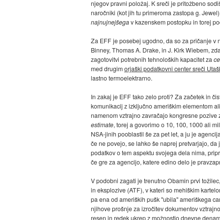
njegov pravni položaj. K sreči je pritožbeno sod
naročniki (kot jih tu primeroma zastopa g. Jewe
najnujnejšega
v kazenskem postopku in torej pod
Za EFF je posebej ugodno, da so za pričanje v nj
Binney, Thomas A. Drake, in J. Kirk Wiebem, zdaj
zagotovitvi potrebnih tehnoloških kapacitet za
ce
med drugim
orjaški podatkovni center sreči Uta
lastno termoelektrarno.
In zakaj je EFF tako zelo proti? Za začetek in 
komunikacij z izključno ameriškim elementom ali c
namenom vztrajno zavračajo kongresne pozive za 
estimate
, torej a govorimo o 10, 100, 1000 ali m
NSA-jinih pooblastil še za pet let, a ju je agencija
če ne povejo, se lahko še naprej pretvarjajo, d
podatkov o tem aspektu svojega dela nima, pripra
če gre za agencijo, katere edino delo je pravzapr
V podobni zagati je trenutno Obamin prvi tožilec
in eksplozive (ATF), v kateri so mehiškim kartelom
pa ena od ameriških pušk "ubila" ameriškega carin
njihove prošnje za izročitev dokumentov vztrajno
resen in redek ukrep z možnostjo dnevne denarne 