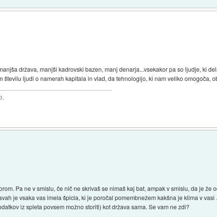
manjša država, manjši kadrovski bazen, manj denarja...vsekakor pa so ljudje, ki del
 številu ljudi o namerah kapitala in vlad, da tehnologijo, ki nam veliko omogoča, o
o,
om. Pa ne v smislu, če nič ne skrivaš se nimaš kaj bat, ampak v smislu, da je že o
avah je vsaka vas imela špicla, ki je poročal pomembnežem kakšna je klima v vasi ...
odatkov iz spleta povsem možno storiti) kot država sama. Se vam ne zdi?