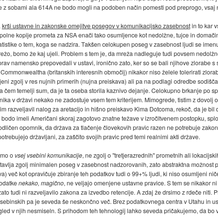
ve z sobami ala 614A ne bodo mogli na podoben način pomesti pod preprogo, vsaj ne
a
krši ustavne in zakonske omejitve posegov v komunikacijsko zasebnost
in to kar 
polne kopije prometa za NSA enači tako osumljence kot nedolžne, tujce in domači
atistike o tem, koga se nadzira. Takšen celokupen poseg v zasebnost ljudi se imenuje
 mrežo, bomo že kaj ujeli. Problem s tem je, da mreža nadleguje tudi povsem nedolž
prav namensko prepovedali v ustavi, ironično zato, ker so se bali njihove zlorabe s
monwealtha (britanskih interesnih območij) nikakor niso želele tolerirati zlorab
eni zgolj v res nujnih primerih (nujna preiskava) ali pa na podlagi odredbe sodiš
r na čem temelji sum, da je ta oseba storila kaznivo dejanje. Celokupno brkanje po sp
a v državi nekako ne zadostuje vsem tem kriterijem. Mimogrede, tistim z dovolj obču
 razveljavil nalog za aretacijo in hišno preiskavo Kima Dotcoma, rekoč, da je bil 
e bodo imeli Američani skoraj zagotovo znatne težave v izročitvenem postopku, sploh 
di odličen opomnik, da država za tlačenje človekovih pravic razen ne potrebuje za
otrebujejo državljani, za zaščito svojih pravic pred temi realnimi akti države.
rimo o
vsej vsebini komunikacije
, ne zgolj o "tretjerazrednih" prometnih ali lokacij
avlja zgolj minimalen poseg v zasebnost nadzorovanih, zato abstraktna možnost p
tiva) več kot opravičuje zbiranje teh podatkov tudi o 99+% ljudi, ki niso osumljeni ni
 podatke
nekako, magično
, ne veljajo omenjene ustavne pravice. S tem se nikakor ni
ato tudi ni razveljavilo zakona za izvedbo retencije. A zdaj že drsimo z rdeče niti. 
 vsebinskih pa je seveda še neskončno več. Brez podatkovnega centra v Utahu in ust
pogled v njih nesmiseln. S prihodom teh tehnologij lahko seveda pričakujemo, da bo vl