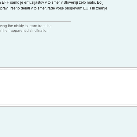
la EFF samo je entuzijastov v to smer v Sloveniji zelo malo. Bolj
 spravil resno delati v to smer, rade volje prispevam EUR in znanje,
ng the ability to learn from the
r their apparent disinclination