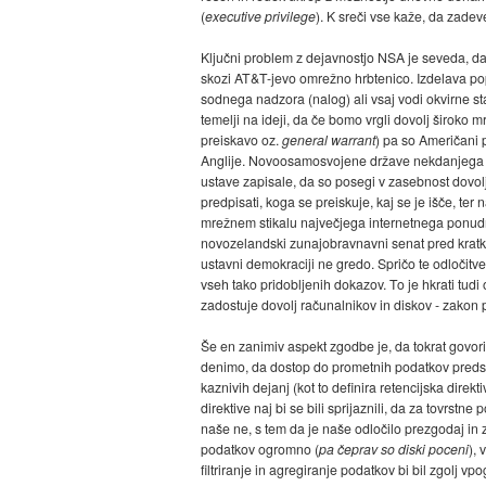
(
executive privilege
). K sreči vse kaže, da zade
Ključni problem z dejavnostjo NSA je seveda, d
skozi AT&T-jevo omrežno hrbtenico. Izdelava po
sodnega nadzora (nalog) ali vsaj vodi okvirne st
temelji na ideji, da če bomo vrgli dovolj široko
preiskavo oz.
general warrant
) pa so Američani 
Anglije. Novoosamosvojene države nekdanjega Com
ustave zapisale, da so posegi v zasebnost dovolj
predpisati, koga se preiskuje, kaj se je išče, te
mrežnem stikalu največjega internetnega ponudnik
novozelandski zunajobravnavni senat pred kratkim
ustavni demokraciji ne gredo. Spričo te odločitv
vseh tako pridobljenih dokazov. To je hkrati tu
zadostuje dovolj računalnikov in diskov - zakon p
Še en zanimiv aspekt zgodbe je, da tokrat govo
denimo, da dostop do prometnih podatkov predst
kaznivih dejanj (kot to definira retencijska direk
direktive naj bi se bili sprijaznili, da za tovrstne
naše ne, s tem da je naše odločilo prezgodaj in z
podatkov ogromno (
pa čeprav so diski poceni
),
filtriranje in agregiranje podatkov bi bil zgolj v