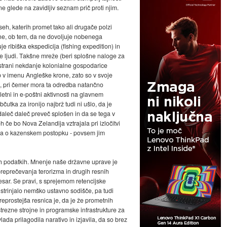
 glede na zavidljiv seznam prič proti njim.
vseh, katerih promet tako ali drugače polzi
ne, ob tem, da ne dovoljuje nobenega
 ribiška ekspedicija (fishing expedition) in
ne ljudi. Takšne mreže (beri splošne naloge za
 strani nekdanje kolonialne gospodarice
 v imenu Angleške krone, zato so v svoje
ča, pri čemer mora ta odredba natančno
letni in e-poštni aktivnosti na glavnem
tka za ironijo najbrž tudi ni ušlo, da je
daleč daleč preveč splošen in da se tega v
če bo Nova Zelandija vztrajala pri izločitvi
kona o kazenskem postopku - povsem jim
skih podatkih. Mnenje naše državne uprave je
reprečevanja terorizma in drugih resnih
česar. Se pravi, s sprejemom retencijske
 strinjalo nemško ustavno sodišče, pa tudi
Preprostejša resnica je, da je že prometnih
rezne strojne in programske infrastrukture za
ada prilagodila narativo in izjavila, da so brez