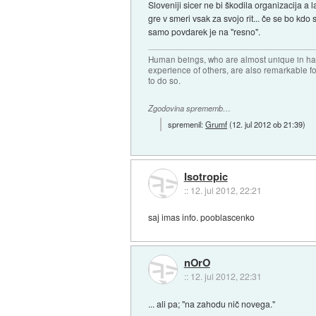
Sloveniji sicer ne bi škodila organizacija a 
gre v smeri vsak za svojo rit... če se bo kdo
samo povdarek je na "resno".
Human beings, who are almost unique in havi
experience of others, are also remarkable fo
to do so.
Zgodovina sprememb…
spremenil:
Grumf
(
12. jul 2012 ob 21:39
)
Isotropic
::
12. jul 2012, 22:21
saj imas info. pooblascenko
nOrO
::
12. jul 2012, 22:31
... ali pa; "na zahodu nič novega."