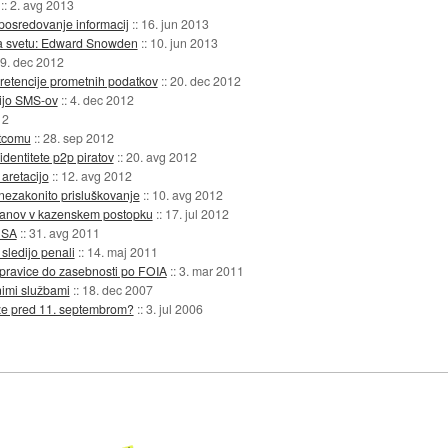
::
2. avg 2013
 posredovanje informacij
::
16. jun 2013
 na svetu: Edward Snowden
::
10. jun 2013
9. dec 2012
 retencije prometnih podatkov
::
20. dec 2012
cijo SMS-ov
::
4. dec 2012
12
otcomu
::
28. sep 2012
identitete p2p piratov
::
20. avg 2012
aretacijo
::
12. avg 2012
nezakonito prisluškovanje
::
10. avg 2012
ljanov v kazenskem postopku
::
17. jul 2012
USA
::
31. avg 2011
sledijo penali
::
14. maj 2011
pravice do zasebnosti po FOIA
::
3. mar 2011
nimi službami
::
18. dec 2007
že pred 11. septembrom?
::
3. jul 2006