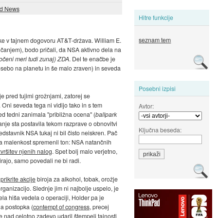
d News
Hitre funkcije
seznam tem
anke v tajnem dogovoru AT&T-država. William E.
ičanjem), bodo pričali, da NSA aktivno dela na
ločeni meri tudi zunaj) ZDA
. Del te enačbe je
osebo na planetu in še malo zraven) in seveda
Posebni izpisi
 pred tujimi grožnjami, zatorej se
 Oni seveda tega ni vidijo tako in s tem
Avtor:
d tedni zanimala "približna ocena" (
ballpark
šanje sta postavila tekom razprave o obnovitvi
Ključna beseda:
redstavnik NSA tukaj ni bil čisto neiskren. Pač
 za malenkost spremenil ton: NSA natančnih
zvršitev njenih nalog
. Spet bolj malo verjetno,
irajo, samo povedali ne bi radi.
prikrite akcije
biroja za alkohol, tobak, orožje
rganizacijo. Slednje jim ni najbolje uspelo, je
ela hiša vedela o operaciji, Holder pa je
ja postopka (
contempt of congress
, precej
e nad celotno zadevo udaril štempelj tajnosti