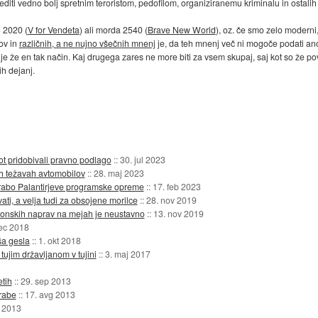
editi vedno bolj spretnim teroristom, pedofilom, organiziranemu kriminalu in ostalih
) 2020 (
V for Vendeta
) ali morda 2540 (
Brave New World
), oz. če smo zelo moderni,
ov in
različnih, a ne nujno všečnih mnenj
je, da teh mnenj več ni mogoče podati an
je že en tak način. Kaj drugega zares ne more biti za vsem skupaj, saj kot so že p
ih dejanj.
ot pridobivali pravno podlago
::
30. jul 2023
nih težavah avtomobilov
::
28. maj 2023
rabo Palantirjeve programske opreme
::
17. feb 2023
ti, a velja tudi za obsojene morilce
::
28. nov 2019
ronskih naprav na mejah je neustavno
::
13. nov 2019
ec 2018
ša gesla
::
1. okt 2018
ujim državljanom v tujini
::
3. maj 2017
etih
::
29. sep 2013
rabe
::
17. avg 2013
 2013