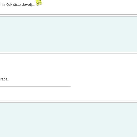
mlinček čisto dovolj...
vrača.