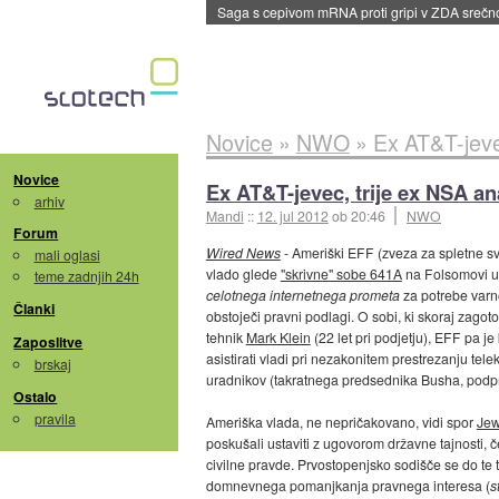
BMW v vozilih začel predvajati reklame
::
dane
Novice
»
NWO
»
Ex AT&T-jevec, 
Novice
Ex AT&T-jevec, trije ex NSA ana
arhiv
Mandi
::
12. jul 2012
ob 20:46
NWO
Forum
Wired News
- Ameriški EFF (zveza za spletne sv
mali oglasi
vlado glede
"skrivne" sobe 641A
na Folsomovi ul
teme zadnjih 24h
celotnega internetnega prometa
za potrebe varn
Članki
obstoječi pravni podlagi. O sobi, ki skoraj zagot
tehnik
Mark Klein
(22 let pri podjetju), EFF pa j
Zaposlitve
asistirati vladi pri nezakonitem prestrezanju te
brskaj
uradnikov (takratnega predsednika Busha, pod
Ostalo
pravila
Ameriška vlada, ne nepričakovano, vidi spor
Jew
poskušali ustaviti z ugovorom državne tajnosti, 
civilne pravde. Prvostopenjsko sodišče se do te tr
domnevnega pomanjkanja pravnega interesa (
s