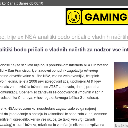
s ob 06:09
trije ex NSA analitiki bodo pričali o vladnih načrtih za nad
litiki bodo pričali o vladnih načrtih za nadzor vse i
oboščine) že štiri leta bije boj s ponudnikom interneta AT&T in zvezno
ici v San Franciscu, kjer zadevni ponudnik zagotavlja
mirroring
ostno-obveščevalne službe NSA, vse na zelo dvomljivi, če sploh
ovo ni edina, je leta 2008
prvi spregovoril
zdaj upokojeni AT&T-jev
e kmalu zatem vložila tožbo in od AT&T zahtevala, da naj preneha
lekomunikacij. Obenem so zahtevali še odgovornost vrhovnih vladnih
predsednika Chaneya, vrhovnega državnega tožilca Gonzalesa).
el v. NSA
predvsem kot nepotrebno zagato, zato so ga najprej
češ da je odločanje o obstoju in zakonitosti te sobe zato zunaj domene
ditve ni opredelilo, ker so vse skupaj že takoj ven vrgli zaradi
tanding
) s strani tožnika, rekoč, da to vprašanje nikakor ne vpliva na
Utaški 