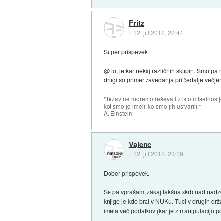
Fritz
::
12. jul 2012, 22:44
Super prispevek.
@ io, je kar nekaj različnih skupin. Smo pa 
drugi so primer zavedanja pri čedalje večjem
"Težav ne moremo reševati z isto miselnostj
kot smo jo imeli, ko smo jih ustvarili."
A. Einstein
Vajenc
::
12. jul 2012, 23:19
Dober prispevek.
Se pa vprašam, zakaj takšna skrb nad nadzor
knjige je kdo bral v NUKu. Tudi v drugih drž
imela več podatkov (kar je z manipulacijo p