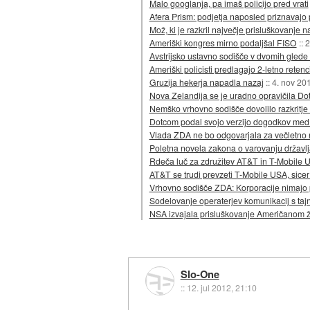
Malo googlanja, pa imaš policijo pred vrati
Afera Prism: podjetja naposled priznavajo
Mož, ki je razkril največje prisluškovanje
Ameriški kongres mirno podaljšal FISO
::
2
Avstrijsko ustavno sodišče v dvomih glede
Ameriški policisti predlagajo 2-letno reten
Gruzija hekerja napadla nazaj
::
4. nov 20
Nova Zelandija se je uradno opravičila D
Nemško vrhovno sodišče dovolilo razkritje 
Dotcom podal svojo verzijo dogodkov med 
Vlada ZDA ne bo odgovarjala za večletno 
Poletna novela zakona o varovanju držav
Rdeča luč za združitev AT&T in T-Mobile 
AT&T se trudi prevzeti T-Mobile USA, sicer 
Vrhovno sodišče ZDA: Korporacije nimajo 
Sodelovanje operaterjev komunikacij s taj
NSA izvajala prisluškovanje Američanom 
Slo-One
::
12. jul 2012, 21:10