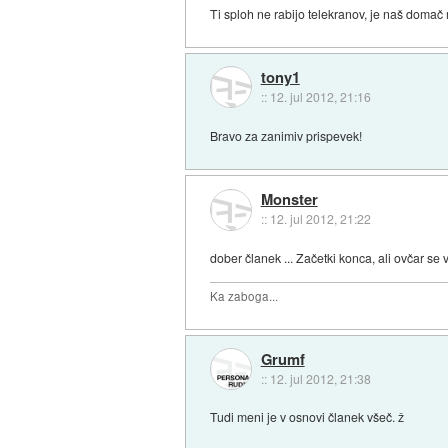
Ti sploh ne rabijo telekranov, je naš domač 
tony1
::
12. jul 2012, 21:16
Bravo za zanimiv prispevek!
Monster
::
12. jul 2012, 21:22
dober članek ... Začetki konca, ali ovčar se 
Ka zaboga...
Grumf
::
12. jul 2012, 21:38
Tudi meni je v osnovi članek všeč. ž