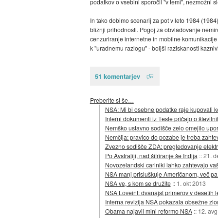
podatkov o vsebini sporočil "v temi", nezmožni sl
In tako dobimo scenarij za pot v leto 1984 (1984
bližnji prihodnosti. Pogoj za obvladovanje nemir
cenzuriranje internetne in mobilne komunikacije 
k "uradnemu razlogu" - boljši raziskanosti kazniv
51 komentarjev
Preberite si še…
NSA: Mi bi osebne podatke raje kupovali k
Interni dokumenti iz Tesle pričajo o števil
Nemško ustavno sodišče zelo omejilo upo
Nemčija: pravico do pozabe je treba zahteva
Zvezno sodišče ZDA: pregledovanje elekt
Po Avstraliji, nad šifriranje še Indija
::
21. d
Novozelandski cariniki lahko zahtevajo va
NSA manj prisluškuje Američanom, več pa t
NSA ve, s kom se družite
::
1. okt 2013
NSA Loveint: dvanajst primerov v desetih l
Interna revizija NSA pokazala obsežne zlo
Obama najavil mini reformo NSA
::
12. avg