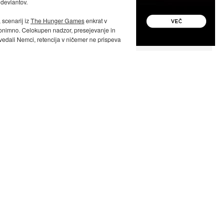
 deviantov.
 scenarij iz
The Hunger Games
enkrat v
onimno. Celokupen nadzor, presejevanje in
ovedali Nemci, retencija v ničemer ne prispeva