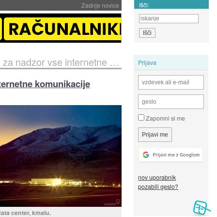
Išči:
Zadnje novice
zor vse internetne komunikacije
Prijava
nternetne komunikacije
Zapomni si me
nov uporabnik
pozabili geslo?
data center, kmalu.