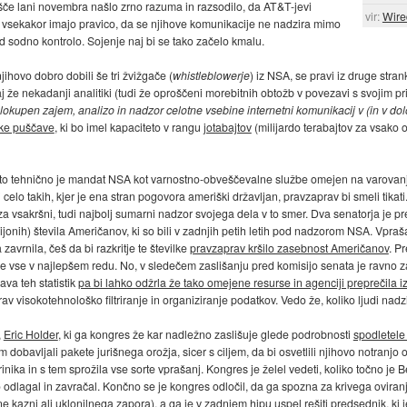
išče lani novembra našlo zrno razuma in razsodilo, da AT&T-jevi
vir:
Wire
l) vsekakor imajo pravico, da se njihove komunikacije ne nadzira mimo
 sodno kontrolo. Sojenje naj bi se tako začelo kmalu.
ihovo dobro dobili še tri žvižgače (
whistleblowerje
) iz NSA, se pravi iz druge str
 že nekadanji analitiki (tudi že oproščeni morebitnih obtožb v povezavi s svojim pr
lokupen zajem, analizo in nadzor celotne vsebine internetni komunikacij v (in v do
ške puščave
, ki bo imel kapaciteto v rangu
jotabajtov
(milijardo terabajtov za vsako 
čisto tehnično je mandat NSA kot varnostno-obveščevalne službe omejen na varovanje
elo takih, kjer je ena stran pogovora ameriški državljan, pravzaprav bi smeli tikati.
vsakršni, tudi najbolj sumarni nadzor svojega dela v to smer. Dva senatorja je pre
ilijonih) števila Američanov, ki so bili v zadnjih petih letih pod nadzorom NSA. Vpra
 zavrnila, češ da bi razkritje te številke
pravzaprav kršilo zasebnost Američanov
. P
a je vse v najlepšem redu. No, v sledečem zaslišanju pred komisijo senata je ravno
va teh statistik
pa bi lahko odžrla že tako omejene resurse in agenciji preprečila i
av visokotehnološko filtriranje in organiziranje podatkov. Vedo že, koliko ljudi nadz
,
Eric Holder
, ki ga kongres že kar nadležno zaslišuje glede podrobnosti
spodletele 
 dobavljali pakete jurišnega orožja, sicer s ciljem, da bi osvetlili njihovo notranjo o
ika in s tem sprožila vse sorte vprašanj. Kongres je želel vedeti, koliko točno je B
 odlagal in zavračal. Končno se je kongres odločil, da ga spozna za krivega oviran
kazni ali uklonilnega zapora), a ga je v zadnjem hipu uspel rešiti predsednik, ki j