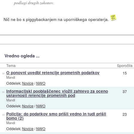
podlagi drugih zakonov.
Nič ne bo s piggybackanjem na uporniškega operaterja.
Vredno ogleda ...
Tema
Sporočila
»
O ponovni uvedbi retencije prometnih podatkov
15
Mandi
Oddelek:
Novice
/
NWO
»
Informacijski pooblaščenec vložil zahtevo za oceno
37
ustavnosti retencije prometnih pod
Mandi
Oddelek:
Novice
/
NWO
»
Policija: do podatkov smo prišli vedno in tudi prišli
23
bomo (2)
Mandi
Oddelek:
Novice
/
NWO