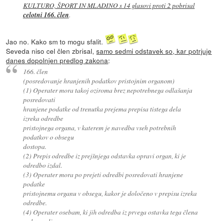
KULTURO, ŠPORT IN MLADINO s 14 glasovi proti 2 pobrisal
celotni 166. člen
.
Jao no. Kako sm to mogu sfalit.
Seveda niso cel člen zbrisal,
samo sedmi odstavek so, kar potrjuje
danes dopolnjen predlog zakona
:
166. člen
(posredovanje hranjenih podatkov pristojnim organom)
(1) Operater mora takoj oziroma brez nepotrebnega odlašanja
posredovati
hranjene podatke od trenutka prejema prepisa tistega dela
izreka odredbe
pristojnega organa, v katerem je navedba vseh potrebnih
podatkov o obsegu
dostopa.
(2) Prepis odredbe iz prejšnjega odstavka opravi organ, ki je
odredbo izdal.
(3) Operater mora po prejeti odredbi posredovati hranjene
podatke
pristojnemu organu v obsegu, kakor je določeno v prepisu izreka
odredbe.
(4) Operater osebam, ki jih odredba iz prvega ostavka tega člena