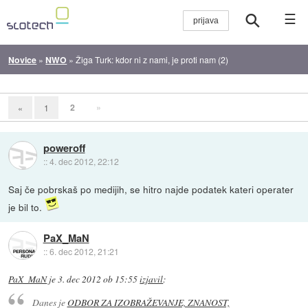
☰
Novice
»
NWO
»
Žiga Turk: kdor ni z nami, je proti nam (2)
2
»
«
1
poweroff
::
4. dec 2012, 22:12
Saj če pobrskaš po medijih, se hitro najde podatek kateri operater
je bil to.
PaX_MaN
::
6. dec 2012, 21:21
PaX_MaN
je
3. dec 2012 ob 15:55
izjavil
:
Danes je
ODBOR ZA IZOBRAŽEVANJE, ZNANOST,