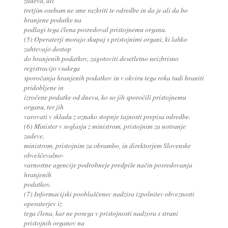
zadeva, ali
tretjim osebam ne sme razkriti te odredbe in da je ali da bo
hranjene podatke na
podlagi tega člena posredoval pristojnemu organu.
(5) Operaterji morajo skupaj s pristojnimi organi, ki lahko
zahtevajo dostop
do hranjenih podatkov, zagotoviti desetletno neizbrisno
registracijo vsakega
sporočanja hranjenih podatkov in v okviru tega roka tudi hraniti
pridobljene in
izročene podatke od dneva, ko so jih sporočili pristojnemu
organu, ter jih
varovati v skladu z oznako stopnje tajnosti prepisa odredbe.
(6) Minister v soglasju z ministrom, pristojnim za notranje
zadeve,
ministrom, pristojnim za obrambo, in direktorjem Slovenske
obveščevalno-
varnostne agencije podrobneje predpiše način posredovanja
hranjenih
podatkov.
(7) Informacijski pooblaščenec nadzira izpolnitev obveznosti
operaterjev iz
tega člena, kar ne posega v pristojnosti nadzora s strani
pristojnih organov na