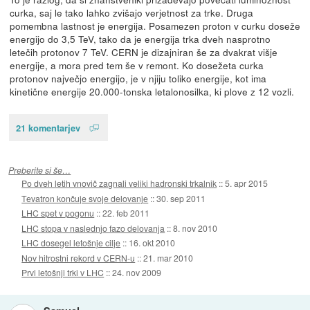
curka, saj le tako lahko zvišajo verjetnost za trke. Druga
pomembna lastnost je energija. Posamezen proton v curku doseže
energijo do 3,5 TeV, tako da je energija trka dveh nasprotno
letečih protonov 7 TeV. CERN je dizajniran še za dvakrat višje
energije, a mora pred tem še v remont. Ko dosežeta curka
protonov največjo energijo, je v njiju toliko energije, kot ima
kinetične energije 20.000-tonska letalonosilka, ki plove z 12 vozli.
21 komentarjev
Preberite si še…
Po dveh letih vnovič zagnali veliki hadronski trkalnik
::
5. apr 2015
Tevatron končuje svoje delovanje
::
30. sep 2011
LHC spet v pogonu
::
22. feb 2011
LHC stopa v naslednjo fazo delovanja
::
8. nov 2010
LHC dosegel letošnje cilje
::
16. okt 2010
Nov hitrostni rekord v CERN-u
::
21. mar 2010
Prvi letošnji trki v LHC
::
24. nov 2009