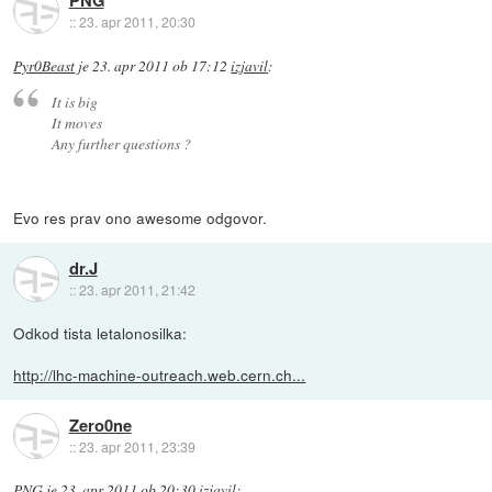
PNG
::
23. apr 2011, 20:30
Pyr0Beast
je
23. apr 2011 ob 17:12
izjavil
:
It is big
It moves
Any further questions ?
Evo res prav ono awesome odgovor.
dr.J
::
23. apr 2011, 21:42
Odkod tista letalonosilka:
http://lhc-machine-outreach.web.cern.ch...
Zero0ne
::
23. apr 2011, 23:39
PNG
je
23. apr 2011 ob 20:30
izjavil
: