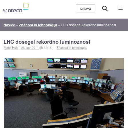
☰
Novice
»
Znanost in tehnologija
»
LHC dosegel rekordno luminoznost
LHC dosegel rekordno luminoznost
Matej Huš
::
23. apr 2011
ob 12:13
Znanost in tehnologija