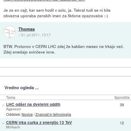
Je ze en cajt, kar sem hodil v solo, ja. Takrat tudi se ni bila
obvezna uporaba zenskih imen za fiktivne opazovalce :-)
Thomas
::
31. jul 2011, 13:17
BTW. Protonov v CERN LHC zdej že kakšen mesec ne trkajo več.
Zdej smešajo svinčeve ione.
Vredno ogleda ...
Tema
Sporočila
»
LHC odšel na dveletni oddih
39
Aggressor
Oddelek:
Novice
/
Znanost in tehnologija
»
CERN trka curka z energijo 13 TeV
12
McHusch