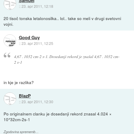
Samuel
::
23. apr 2011, 12:18
20 tisoč tonska letalonosilka.. lol.. take so meli v drugi svetovni
vojni.
Good Guy
::
23. apr 2011, 12:25
4,67 . 1032 cm-2 s-1. Dosedanji rekord je znašal 4,67 . 1032 cm-
2 s-1
in kje je razlika?
BlazP
::
23. apr 2011, 12:30
Po originalnem clanku je dosedanji rekord znasal 4.024 ×
10^32cm-2s-1
Zgodovina sprememb…