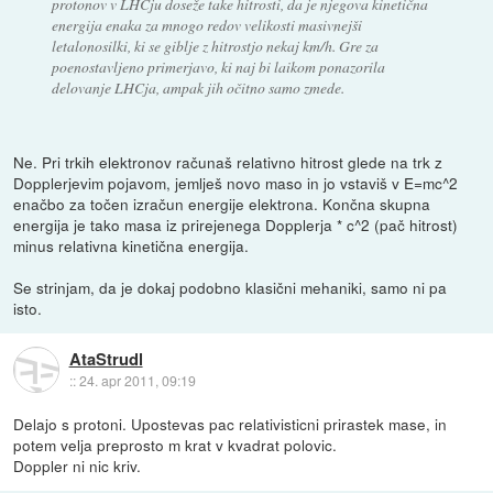
protonov v LHCju doseže take hitrosti, da je njegova kinetična
energija enaka za mnogo redov velikosti masivnejši
letalonosilki, ki se giblje z hitrostjo nekaj km/h. Gre za
poenostavljeno primerjavo, ki naj bi laikom ponazorila
delovanje LHCja, ampak jih očitno samo zmede.
Ne. Pri trkih elektronov računaš relativno hitrost glede na trk z
Dopplerjevim pojavom, jemlješ novo maso in jo vstaviš v E=mc^2
enačbo za točen izračun energije elektrona. Končna skupna
energija je tako masa iz prirejenega Dopplerja * c^2 (pač hitrost)
minus relativna kinetična energija.
Se strinjam, da je dokaj podobno klasični mehaniki, samo ni pa
isto.
AtaStrudl
::
24. apr 2011, 09:19
Delajo s protoni. Upostevas pac relativisticni prirastek mase, in
potem velja preprosto m krat v kvadrat polovic.
Doppler ni nic kriv.