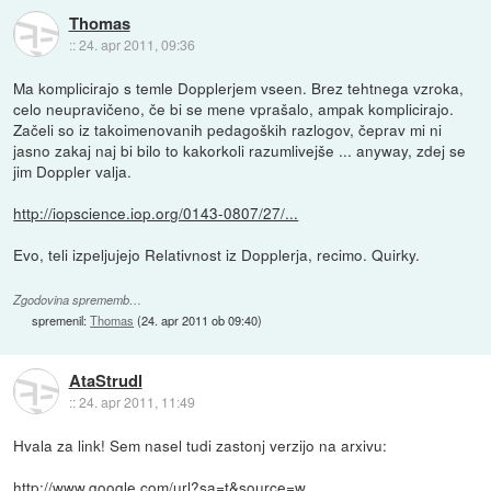
Thomas
::
24. apr 2011, 09:36
Ma komplicirajo s temle Dopplerjem vseen. Brez tehtnega vzroka,
celo neupravičeno, če bi se mene vprašalo, ampak komplicirajo.
Začeli so iz takoimenovanih pedagoških razlogov, čeprav mi ni
jasno zakaj naj bi bilo to kakorkoli razumlivejše ... anyway, zdej se
jim Doppler valja.
http://iopscience.iop.org/0143-0807/27/...
Evo, teli izpeljujejo Relativnost iz Dopplerja, recimo. Quirky.
Zgodovina sprememb…
spremenil:
Thomas
(
24. apr 2011 ob 09:40
)
AtaStrudl
::
24. apr 2011, 11:49
Hvala za link! Sem nasel tudi zastonj verzijo na arxivu:
http://www.google.com/url?sa=t&source=w...