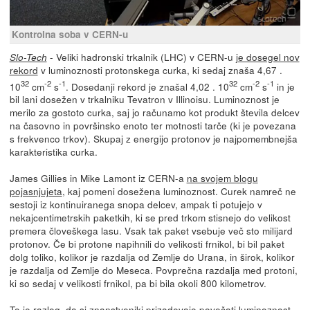
Kontrolna soba v CERN-u
- Veliki hadronski trkalnik (LHC) v CERN-u
je dosegel nov
Slo-Tech
rekord
v luminoznosti protonskega curka, ki sedaj znaša 4,67 .
32
-2
-1
32
-2
-1
10
cm
s
. Dosedanji rekord je znašal 4,02 . 10
cm
s
in je
bil lani dosežen v trkalniku Tevatron v Illinoisu. Luminoznost je
merilo za gostoto curka, saj jo računamo kot produkt števila delcev
na časovno in površinsko enoto ter motnosti tarče (ki je povezana
s frekvenco trkov). Skupaj z energijo protonov je najpomembnejša
karakteristika curka.
James Gillies in Mike Lamont iz CERN-a
na svojem blogu
pojasnjujeta
, kaj pomeni dosežena luminoznost. Curek namreč ne
sestoji iz kontinuiranega snopa delcev, ampak ti potujejo v
nekajcentimetrskih paketkih, ki se pred trkom stisnejo do velikost
premera človeškega lasu. Vsak tak paket vsebuje več sto milijard
protonov. Če bi protone napihnili do velikosti frnikol, bi bil paket
dolg toliko, kolikor je razdalja od Zemlje do Urana, in širok, kolikor
je razdalja od Zemlje do Meseca. Povprečna razdalja med protoni,
ki so sedaj v velikosti frnikol, pa bi bila okoli 800 kilometrov.
To je razlog, da si znanstveniki prizadevajo povečati luminoznost