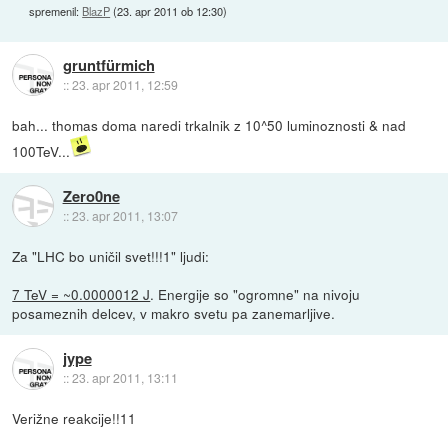
spremenil:
BlazP
(
23. apr 2011 ob 12:30
)
gruntfürmich
::
23. apr 2011, 12:59
bah... thomas doma naredi trkalnik z 10^50 luminoznosti & nad
100TeV...
Zero0ne
::
23. apr 2011, 13:07
Za "LHC bo uničil svet!!!1" ljudi:
7 TeV = ~0.0000012 J
. Energije so "ogromne" na nivoju
posameznih delcev, v makro svetu pa zanemarljive.
jype
::
23. apr 2011, 13:11
Verižne reakcije!!11