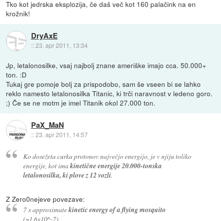
Tko kot jedrska eksplozija, če daš več kot 160 palačink na en
krožnik!
DryAxE
::
23. apr 2011, 13:34
Jp, letalonosilke, vsaj najbolj znane ameriške imajo cca. 50.000+
ton. :D
Tukaj gre pomoje bolj za prispodobo, sam še vseen bi se lahko
reklo namesto letalonosilka Titanic, ki trči naravnost v ledeno goro.
;) Če se ne motm je imel Titanik okol 27.000 ton.
PaX_MaN
::
23. apr 2011, 14:57
Ko dosežeta curka protonov največjo energijo, je v njiju toliko
energije, kot ima
kinetične energije 20.000-tonska
letalonosilka, ki plove z 12 vozli
.
Z Zero0nejeve povezave:
7 x approximate
kinetic energy of a flying mosquito
(~1.6x10^-7)