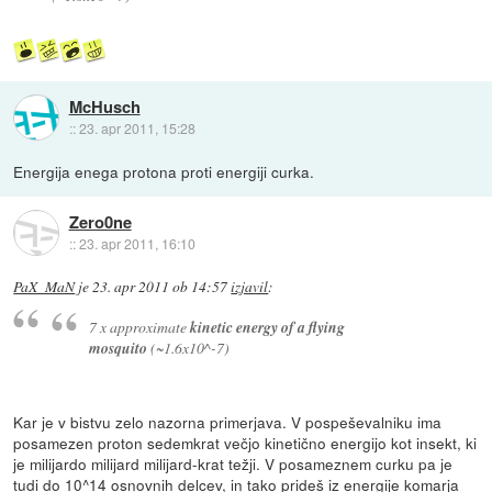
McHusch
::
23. apr 2011, 15:28
Energija enega protona proti energiji curka.
Zero0ne
::
23. apr 2011, 16:10
PaX_MaN
je
23. apr 2011 ob 14:57
izjavil
:
7 x approximate
kinetic energy of a flying
mosquito
(~1.6x10^-7)
Kar je v bistvu zelo nazorna primerjava. V pospeševalniku ima
posamezen proton sedemkrat večjo kinetično energijo kot insekt, ki
je milijardo milijard milijard-krat težji. V posameznem curku pa je
tudi do 10^14 osnovnih delcev, in tako prideš iz energije komarja