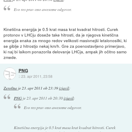
Evo res prav ono awesome odgovor.
Kinetična energija je 0.5 krat masa krat kvadrat hitrosti. Curek
protonov v LHCju doseže take hitrosti, da je njegova kinetična
energija enaka za mnogo redov velikosti masivnejši letalonosilki, ki
se giblje z hitrostjo nekaj km/h. Gre za poenostavljeno primerjavo,
ki naj bi laikom ponazorila delovanje LHCja, ampak jih očitno samo
zmede.
PNG
::
23. apr 2011, 23:58
Zero0ne
je
23. apr 2011 ob 23:39
izjavil
:
PNG
je
23. apr 2011 ob 20:30
izjavil
:
Evo res prav ono awesome odgovor.
Kinetična energija je 0.5 krat masa krat kvadrat hitrosti. Curek