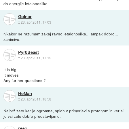
do energije letalonosilke.
Golnar
::
23. apr 2011, 17:03
nikakor ne razumam zakaj ravno letalonosilka... ampak dobro...
zanimivo.
Pyr0Beast
::
23. apr 2011, 17:12
It is big
It moves
Any further questions ?
HeMan
::
23. apr 2011, 18:58
Najbrž zato ker je ogromna, sploh v primerjavi s protonom in ker si
jo vsi zelo dobro predstavljamo.