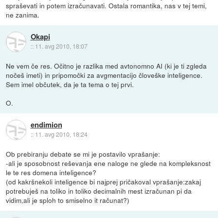
spraševati in potem izračunavati. Ostala romantika, nas v tej temi,
ne zanima.
Okapi
::
11. avg 2010, 18:07
Ne vem če res. Očitno je razlika med avtonomno AI (ki je ti zgleda
nočeš imeti) in pripomočki za avgmentacijo človeške inteligence.
Sem imel občutek, da je ta tema o tej prvi.
O.
endimion
::
11. avg 2010, 18:24
Ob prebiranju debate se mi je postavilo vprašanje:
-ali je sposobnost reševanja ene naloge ne glede na kompleksnost
le te res domena inteligence?
(od kakršnekoli inteligence bi najprej pričakoval vprašanje:zakaj
potrebuješ na toliko in toliko decimalnih mest izračunan pi da
vidim,ali je sploh to smiselno it računat?)