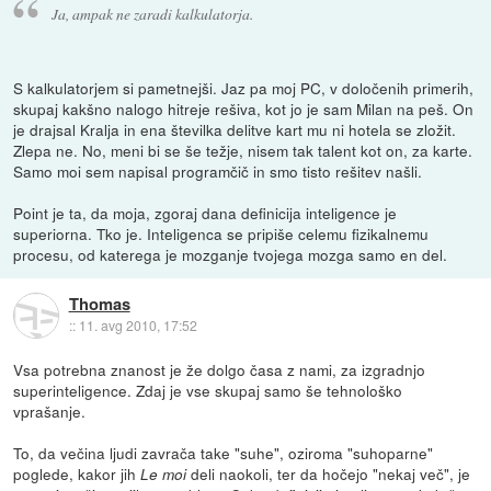
Ja, ampak ne zaradi kalkulatorja.
S kalkulatorjem si pametnejši. Jaz pa moj PC, v določenih primerih,
skupaj kakšno nalogo hitreje rešiva, kot jo je sam Milan na peš. On
je drajsal Kralja in ena številka delitve kart mu ni hotela se zložit.
Zlepa ne. No, meni bi se še težje, nisem tak talent kot on, za karte.
Samo moi sem napisal programčič in smo tisto rešitev našli.
Point je ta, da moja, zgoraj dana definicija inteligence je
superiorna. Tko je. Inteligenca se pripiše celemu fizikalnemu
procesu, od katerega je mozganje tvojega mozga samo en del.
Thomas
::
11. avg 2010, 17:52
Vsa potrebna znanost je že dolgo časa z nami, za izgradnjo
superinteligence. Zdaj je vse skupaj samo še tehnološko
vprašanje.
To, da večina ljudi zavrača take "suhe", oziroma "suhoparne"
poglede, kakor jih
deli naokoli, ter da hočejo "nekaj več", je
Le moi