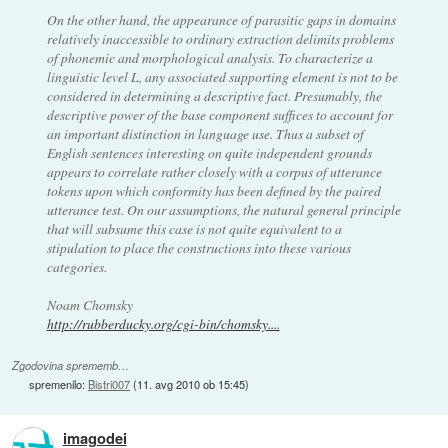
On the other hand, the appearance of parasitic gaps in domains
relatively inaccessible to ordinary extraction delimits problems
of phonemic and morphological analysis. To characterize a
linguistic level L, any associated supporting element is not to be
considered in determining a descriptive fact. Presumably, the
descriptive power of the base component suffices to account for
an important distinction in language use. Thus a subset of
English sentences interesting on quite independent grounds
appears to correlate rather closely with a corpus of utterance
tokens upon which conformity has been defined by the paired
utterance test. On our assumptions, the natural general principle
that will subsume this case is not quite equivalent to a
stipulation to place the constructions into these various
categories.
Noam Chomsky
http://rubberducky.org/cgi-bin/chomsky....
Zgodovina sprememb…
spremenilo:
Bistri007
(
11. avg 2010 ob 15:45
)
imagodei