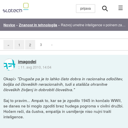
☰
Novice
»
Znanost in tehnologija
»
Razvoj umetne inteligence v polnem zamahu
3
»
«
1
2
imagodei
::
11. avg 2010, 14:04
Okapi>
"Drugače pa je to lahko čisto dobra in racionalna odločitev,
boljša od človeških neracionalnih, tudi s stališča ohranitve
človeških življenj in dobrobiti človeštva."
Saj to pravim... Ampak to, kar se je zgodilo 1945 in končalo WWII,
se danes ne bi moglo zgoditi brez hudega pogroma v civilni družbi.
Hočem reči, da čustva, empatija in usmiljenje niso nujni traiti
inteligence.