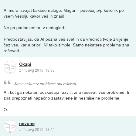
AI mora izvajat kakšno nalogo. Magari - povečaj p/p količnik po
vsem Vesolju kakor veš in znaš!
Ne pa parlamentirat v nedogled.
Predpostavljaš, da AI pozna ves svet in da vrednoti tvoje življenje
čez vse, kar a priori. Ni tako simple. Samo nekatere probleme zna
reševati.
Okapi
::
11. avg 2010, 18:38
Samo nekatere probleme zna reševati.
AI, kot ga nekateri poskušajo razviti, zna reševati vse probleme. In
zna prepoznati napačno zastavljene in nesmiselne probleme.
O.
nevone
::
11. avg 2010, 18:44