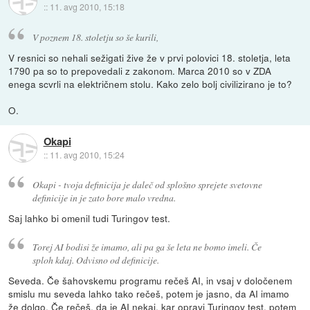
::
11. avg 2010, 15:18
V poznem 18. stoletju so še kurili,
V resnici so nehali sežigati žive že v prvi polovici 18. stoletja, leta
1790 pa so to prepovedali z zakonom. Marca 2010 so v ZDA
enega scvrli na električnem stolu. Kako zelo bolj civilizirano je to?
O.
Okapi
::
11. avg 2010, 15:24
Okapi - tvoja definicija je daleč od splošno sprejete svetovne
definicije in je zato bore malo vredna.
Saj lahko bi omenil tudi Turingov test.
Torej AI bodisi že imamo, ali pa ga še leta ne bomo imeli. Če
sploh kdaj. Odvisno od definicije.
Seveda. Če šahovskemu programu rečeš AI, in vsaj v določenem
smislu mu seveda lahko tako rečeš, potem je jasno, da AI imamo
že dolgo. Če rečeš, da je AI nekaj, kar opravi Turingov test, potem