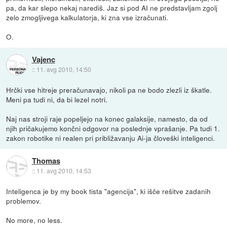
pa, da kar slepo nekaj narediš. Jaz si pod AI ne predstavljam zgolj
zelo zmogljivega kalkulatorja, ki zna vse izračunati.
O.
Vajenc
::
11. avg 2010, 14:50
Hrčki vse hitreje preračunavajo, nikoli pa ne bodo zlezli iz škatle.
Meni pa tudi ni, da bi lezel notri.
Naj nas stroji raje popeljejo na konec galaksije, namesto, da od
njih pričakujemo končni odgovor na poslednje vprašanje. Pa tudi 1.
zakon robotike ni realen pri približavanju Ai-ja človeški inteligenci.
Thomas
::
11. avg 2010, 14:53
Inteligenca je by my book tista "agencija", ki išče rešitve zadanih
problemov.
No more, no less.