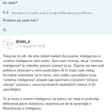
bil
?
višek
Inteligenca si lahko zada le podproblem danega problema.
Problem pa zada kdo?
O.
driver_x
::
11. avg 2010, 16:16
Tukaj se mi zdi, da smo začeli mešati dva pojma: inteligenco in
umetno inteligenco (kot vedo). Sam sem mnenja, da je "umetna
inteligenca" le nekoliko preveč zveneč izraz. Čeprav se sam tudi
poklicno ukvarjam z enim področjem AI in imam celo nekaj
formalne izobrazbe na to temo, zelo redko uporabljam izraz
"umetna inteligenca" ampak raje operiram z izrazom "strojno
učenje" oziroma z nazivi konkretnih statističnih metod, ki jih
uporabljam.
To je tema o umetni inteligenci, za katero so meje in področja
delovanja jasno določena, razprava pa se je sprevrgla v
filozofiranje o inteligenci.