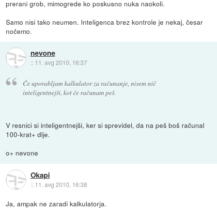
prerani grob, mimogrede ko poskusno nuka naokoli.
Samo nisi tako neumen. Inteligenca brez kontrole je nekaj, česar
nočemo.
nevone
::
11. avg 2010, 16:37
Če uporabljam kalkulator za računanje, nisem nič
inteligentnejši, kot če računam peš.
V resnici si inteligentnejši, ker si sprevidel, da na peš boš računal
100-krat+ dlje.
o+ nevone
Okapi
::
11. avg 2010, 16:38
Ja, ampak ne zaradi kalkulatorja.