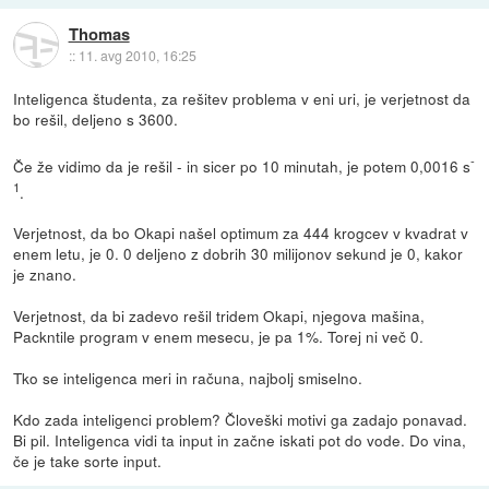
Thomas
::
11. avg 2010, 16:25
Inteligenca študenta, za rešitev problema v eni uri, je verjetnost da
bo rešil, deljeno s 3600.
-
Če že vidimo da je rešil - in sicer po 10 minutah, je potem 0,0016 s
1
.
Verjetnost, da bo Okapi našel optimum za 444 krogcev v kvadrat v
enem letu, je 0. 0 deljeno z dobrih 30 milijonov sekund je 0, kakor
je znano.
Verjetnost, da bi zadevo rešil tridem Okapi, njegova mašina,
Packntile program v enem mesecu, je pa 1%. Torej ni več 0.
Tko se inteligenca meri in računa, najbolj smiselno.
Kdo zada inteligenci problem? Človeški motivi ga zadajo ponavad.
Bi pil. Inteligenca vidi ta input in začne iskati pot do vode. Do vina,
če je take sorte input.