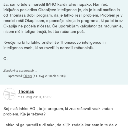
Ja, samo tule si naredil IMHO kardinalno napako. Namreč,
izključno posledica Okapijeve inteligence je, da je kupil mašino in
od Thomasa dobil program, da je lahko rešil problem. Problem je v
resnici rešil Okapi sam, s pomočjo stroja in programa, ki pa bi brez
Okapija ne počela ničesar. Če uporabljam kalkulator za računanje,
nisem nič inteligentnejši, kot če računam peš.
Kvečjemu bi tu lahko prišteli še Thomasovo inteligenco in
inteligenco vseh, ki so razvili in naredili računalnik.
O.
Zgodovina sprememb…
spremenil:
Okapi
(
11. avg 2010 ob 16:33
)
Thomas
::
11. avg 2010, 16:32
Sej maš lahko AGI, to je program, ki zna reševati vsak zadan
problem. Kje je težava?
Lahko bi ga naredil tudi tako, da si jih zadaja kar sam in te da v