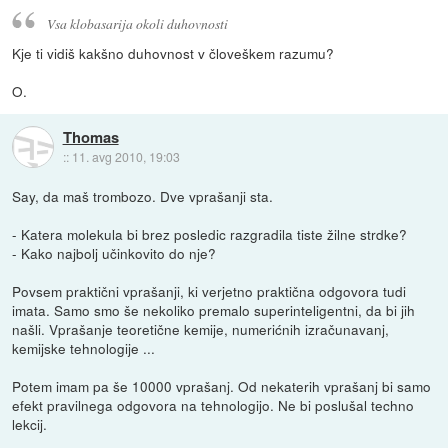
Vsa klobasarija okoli duhovnosti
Kje ti vidiš kakšno duhovnost v človeškem razumu?
O.
Thomas
::
11. avg 2010, 19:03
Say, da maš trombozo. Dve vprašanji sta.
- Katera molekula bi brez posledic razgradila tiste žilne strdke?
- Kako najbolj učinkovito do nje?
Povsem praktični vprašanji, ki verjetno praktična odgovora tudi
imata. Samo smo še nekoliko premalo superinteligentni, da bi jih
našli. Vprašanje teoretične kemije, numerićnih izračunavanj,
kemijske tehnologije ...
Potem imam pa še 10000 vprašanj. Od nekaterih vprašanj bi samo
efekt pravilnega odgovora na tehnologijo. Ne bi poslušal techno
lekcij.