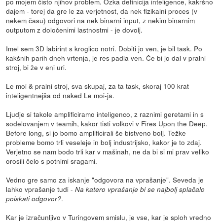
po mojem čisto njihov problem. Ozka definicija inteligence, kakršno
dajem - torej da gre le za verjetnost, da nek fizikalni proces (v
nekem času) odgovori na nek binarni input, z nekim binarnim
outputom z določenimi lastnostmi - je dovolj.
Imel sem 3D labirint s kroglico notri. Dobiti jo ven, je bil task. Po
kakšnih parih dneh vrtenja, je res padla ven. Če bi jo dal v pralni
stroj, bi že v eni uri.
Le moi & pralni stroj, sva skupaj, za ta task, skoraj 100 krat
inteligentnejša od naked Le moi-ja.
Ljudje si takole amplificiramo inteligenco, z raznimi geretami in s
sodelovanjem v teamih, kakor tisti volkovi v Fires Upon the Deep.
Before long, si jo bomo amplificirali še bistveno bolj. Težke
probleme bomo trli veseleje in bolj industrijsko, kakor je to zdaj.
Verjetno se nam bodo trli kar v mašinah, ne da bi si mi prav veliko
orosili čelo s potnimi sragami.
Vedno gre samo za iskanje "odgovora na vprašanje". Seveda je
lahko vprašanje tudi -
Na katero vprašanje bi se najbolj splačalo
.
poiskati odgovor?
Kar je izračunljivo v Turingovem smislu, je vse, kar je sploh vredno