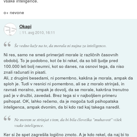
vsake inteligence.
o+ nevone
Okapi
::
11. avg 2010, 16:11
Še vedno kaže na to, da morala ni nujna za inteligenco.
Ni res, samo ne smeš primerjati morale iz različnih časovnih
obdobij. To je podobno, kot če bi rekel, da so bili ljudje pred
100.000 leti bolj neumni, kot so danes, na osnovi tega, da niso
znali računati in pisati.
Ali, z drugimi besedami, ni pomembno, kakšna je morala, ampak da
sploh je. Tudi v resnici ni pomembno, ali se z moralo strinjaš, in
ravnaš moralno, ampak je dovolj, da se morale, kakršna trenutno
pač je v družbi, zavedaš. Brez tega si v najboljšem primeru
psihopat. OK, lahko rečemo, da je mogoča tudi psihopatska
inteligenca, ampak dvomim, da bi kdo rad kaj takega naredil.
Ne morem se strinjat s tem, da bi bila človeška "muhavost" višek
vsake inteligence.
Ker si že spet zagrešila logično zmoto. A je kdo rekel, da naj bi to