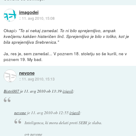
imagodei
::
11. avg 2010, 15:08
Okapi>
"To si nekaj zamešal. To ni bilo sprejemljivo, ampak
kvečjemu kakšen histeričen linč. Sprejemljivo je bilo v toliko, kot je
bila sprejemljiva Srebrenica."
Ja, res je, sem zamešal... V poznem 18. stoletju so še kurili, ne v
poznem 19. My bad.
nevone
::
11. avg 2010, 15:13
Bistri007
je
11. avg 2010 ob 13:39
izjavil
:
nevone
je
11. avg 2010 ob 12:55
izjavil
:
Inteligenca, ki mora delati proti SEBI je slaba.
o+ nevone