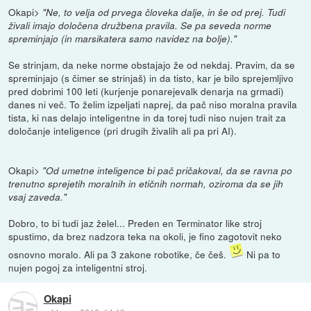
Okapi>
"Ne, to velja od prvega človeka dalje, in še od prej. Tudi
živali imajo določena družbena pravila. Se pa seveda norme
spreminjajo (in marsikatera samo navidez na bolje)."
Se strinjam, da neke norme obstajajo že od nekdaj. Pravim, da se
spreminjajo (s čimer se strinjaš) in da tisto, kar je bilo sprejemljivo
pred dobrimi 100 leti (kurjenje ponarejevalk denarja na grmadi)
danes ni več. To želim izpeljati naprej, da pač niso moralna pravila
tista, ki nas delajo inteligentne in da torej tudi niso nujen trait za
določanje inteligence (pri drugih živalih ali pa pri AI).
Okapi>
"Od umetne inteligence bi pač pričakoval, da se ravna po
trenutno sprejetih moralnih in etičnih normah, oziroma da se jih
vsaj zaveda."
Dobro, to bi tudi jaz želel... Preden en Terminator like stroj
spustimo, da brez nadzora teka na okoli, je fino zagotovit neko
osnovno moralo. Ali pa 3 zakone robotike, če češ.
Ni pa to
nujen pogoj za inteligentni stroj.
Okapi