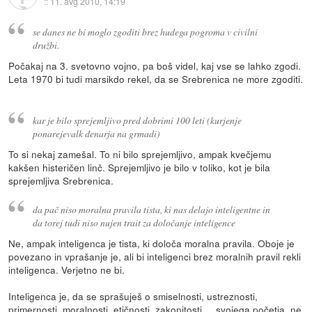
::
11. avg 2010, 14:19
se danes ne bi moglo zgoditi brez hudega pogroma v civilni
družbi.
Počakaj na 3. svetovno vojno, pa boš videl, kaj vse se lahko zgodi.
Leta 1970 bi tudi marsikdo rekel, da se Srebrenica ne more zgoditi.
kar je bilo sprejemljivo pred dobrimi 100 leti (kurjenje
ponarejevalk denarja na grmadi)
To si nekaj zamešal. To ni bilo sprejemljivo, ampak kvečjemu
kakšen histeričen linč. Sprejemljivo je bilo v toliko, kot je bila
sprejemljiva Srebrenica.
da pač niso moralna pravila tista, ki nas delajo inteligentne in
da torej tudi niso nujen trait za določanje inteligence
Ne, ampak inteligenca je tista, ki določa moralna pravila. Oboje je
povezano in vprašanje je, ali bi inteligenci brez moralnih pravil rekli
inteligenca. Verjetno ne bi.
Inteligenca je, da se sprašuješ o smiselnosti, ustreznosti,
primernosti, moralnosti, etičnosti, zakonitosti ... svojega početja, ne