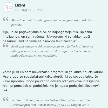
Okapi
::
11. avg 2010, 16:27
Ma to bi natlačili v inteligenco eni vse mogoče, brez vsakršne
potrebe.
Hja, ko se pogovarjamo o AI, se najpogosteje misli splošna
inteligenca, en sam računalnik/program, ki se lahko nauči
česarkoli. Tudi ta tema se z novico tako začenja:
Sveti gral mnogo raziskovalcev je umetno življenje ali umetna
inteligenca, ki bi se sčasoma razvila v superinteligenco in bi
znala odgovoriti na vsa vprašanja.
Zame je AI en sam univerzalen program, ki ga lahko naučiš karkoli.
Vse drugo so specializirani kalkulatorčki, ki so seveda lahko še
kako uporabni, bodo pa vedno odvisni od človekove inteligence,
njen pripomoček ali podaljšek, kot je lopata podaljšek človekovih
rok.
Verjetnost, da bi zadevo rešil tridem Okapi, njegova mašina,
Packntile program v enem mesecu, je pa 1%. Torej ni več 0.