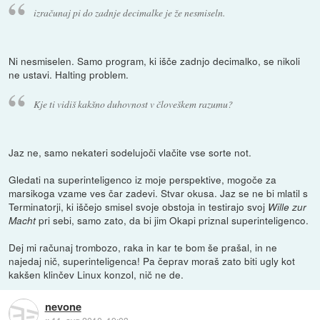
izračunaj pi do zadnje decimalke je že nesmiseln.
Ni nesmiselen. Samo program, ki išče zadnjo decimalko, se nikoli
ne ustavi. Halting problem.
Kje ti vidiš kakšno duhovnost v človeškem razumu?
Jaz ne, samo nekateri sodelujoči vlačite vse sorte not.
Gledati na superinteligenco iz moje perspektive, mogoče za
marsikoga vzame ves čar zadevi. Stvar okusa. Jaz se ne bi mlatil s
Terminatorji, ki iščejo smisel svoje obstoja in testirajo svoj
Wille zur
pri sebi, samo zato, da bi jim Okapi priznal superinteligenco.
Macht
Dej mi računaj trombozo, raka in kar te bom še prašal, in ne
najedaj nič, superinteligenca! Pa čeprav moraš zato biti ugly kot
kakšen klinčev Linux konzol, nič ne de.
nevone