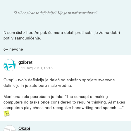
Si ziher glede te definicije? Kje je tu požrtvovalnost?
Nisem čist ziher. Ampak če mora delati proti sebi, je že na dobri
poti v samouničenje.
o+ nevone
gzibret
::
11. avg 2010, 15:15
Okapi - tvoja definicija je daleč od splošno sprejete svetovne
definicije in je zato bore malo vredna.
Meni ena zelo posrečena je tale: "The concept of making
computers do tasks once considered to require thinking. AI makes
computers play chess and recognize handwriting and speech....."
Okapi