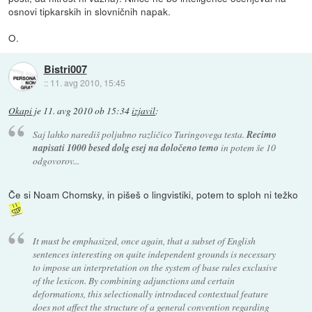
osnovi tipkarskih in slovničnih napak.
O.
Bistri007
::
11. avg 2010, 15:45
Okapi
je
11. avg 2010 ob 15:34
izjavil
:
Saj lahko narediš poljubno različico Turingovega testa.
Recimo
napisati 1000 besed dolg esej na določeno temo
in potem še 10
odgovorov...
Če si Noam Chomsky, in pišeš o lingvistiki, potem to sploh ni težko
It must be emphasized, once again, that a subset of English
sentences interesting on quite independent grounds is necessary
to impose an interpretation on the system of base rules exclusive
of the lexicon. By combining adjunctions and certain
deformations, this selectionally introduced contextual feature
does not affect the structure of a general convention regarding