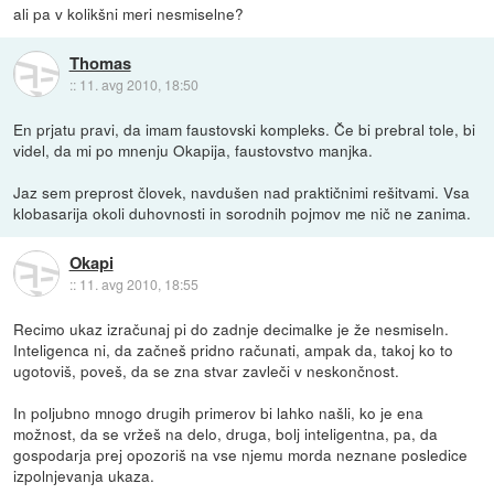
ali pa v kolikšni meri nesmiselne?
Thomas
::
11. avg 2010, 18:50
En prjatu pravi, da imam faustovski kompleks. Če bi prebral tole, bi
videl, da mi po mnenju Okapija, faustovstvo manjka.
Jaz sem preprost človek, navdušen nad praktičnimi rešitvami. Vsa
klobasarija okoli duhovnosti in sorodnih pojmov me nič ne zanima.
Okapi
::
11. avg 2010, 18:55
Recimo ukaz izračunaj pi do zadnje decimalke je že nesmiseln.
Inteligenca ni, da začneš pridno računati, ampak da, takoj ko to
ugotoviš, poveš, da se zna stvar zavleči v neskončnost.
In poljubno mnogo drugih primerov bi lahko našli, ko je ena
možnost, da se vržeš na delo, druga, bolj inteligentna, pa, da
gospodarja prej opozoriš na vse njemu morda neznane posledice
izpolnjevanja ukaza.