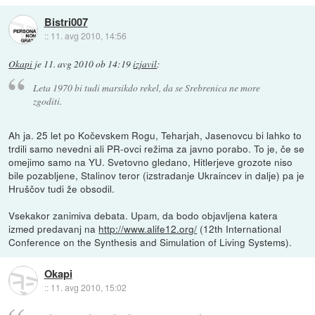
Bistri007
::
11. avg 2010, 14:56
Okapi
je
11. avg 2010 ob 14:19
izjavil
:
Leta 1970 bi tudi marsikdo rekel, da se Srebrenica ne more
zgoditi.
Ah ja. 25 let po Kočevskem Rogu, Teharjah, Jasenovcu bi lahko to
trdili samo nevedni ali PR-ovci režima za javno porabo. To je, če se
omejimo samo na YU. Svetovno gledano, Hitlerjeve grozote niso
bile pozabljene, Stalinov teror (izstradanje Ukraincev in dalje) pa je
Hruščov tudi že obsodil.
Vsekakor zanimiva debata. Upam, da bodo objavljena katera
izmed predavanj na
http://www.alife12.org/
(12th International
Conference on the Synthesis and Simulation of Living Systems).
Okapi
::
11. avg 2010, 15:02