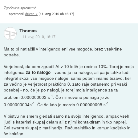
Zgodovina sprememb…
spremenil:
driver_x
(
11. avg 2010 ob 16:17
)
Thomas
::
11. avg 2010, 16:17
Ma to bi natlačili v inteligenco eni vse mogoče, brez vsakršne
potrebe.
Verjetnost, da bom zgradil AI v 10 letih je recimo 10%. Torej je moja
inteligenca
- vedno je na nalogo, ali pa je lahko tudi
za to nalogo
integral skozi vse mogoče naloge, samo potem imamo težavo, ker
za večino je verjetnost praktično 0, zato raje ostanemo pri vsaki
posebej - no, če je po nalogi, je torej moja inteligenca za ta
-1
problem 0.000000003 s
. Če mi nevone pomaga je že
-1
-1
0.000000004s
. Če še kdo je morda 0.000000005 s
.
V bistvu ne smem gledati samo na svojo inteligenco, ampak vseh
ljudi s katerimi skupaj delam ali z njimi kontaktiram in tko naprej.
Cel swarm skupaj z mašinerijo. Računalniško in komunikacijsko in
še kakšno.