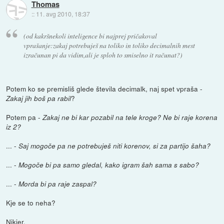
Thomas
::
11. avg 2010, 18:37
(od kakršnekoli inteligence bi najprej pričakoval
vprašanje:zakaj potrebuješ na toliko in toliko decimalnih mest
izračunan pi da vidim,ali je sploh to smiselno it računat?)
Potem ko se premisliš glede števila decimalk, naj spet vpraša -
?
Zakaj jih boš pa rabil
Potem pa -
Zakaj ne bi kar pozabil na tele kroge? Ne bi raje korena
iz 2?
... -
Saj mogoče pa ne potrebuješ niti korenov, si za partijo šaha?
... -
Mogoče bi pa samo gledal, kako igram šah sama s sabo?
... -
Morda bi pa raje zaspal?
Kje se to neha?
Nikjer.