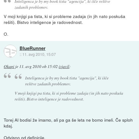
Inteligenca je by my book tista "agencija", ki išče rešitve
zadanih problemov.
V moji knjigi pa tista, ki si probleme zadaja (in jih nato poskuša
rešiti). Bistvo inteligence je radovednost.
O.
BlueRunner
::
11. avg 2010, 15:07
Okapi
je
11. avg 2010 ob 15:02
izjavil
:
Inteligenca je by my book tista "agencija", ki išče
rešitve zadanih problemov.
V moji knjigi pa tista, ki si probleme zadaja (in jih nato poskuša
rešiti). Bistvo inteligence je radovednost.
Torej AI bodisi že imamo, ali pa ga še leta ne bomo imeli. Če sploh
kdaj.
Odvisno od definicije.