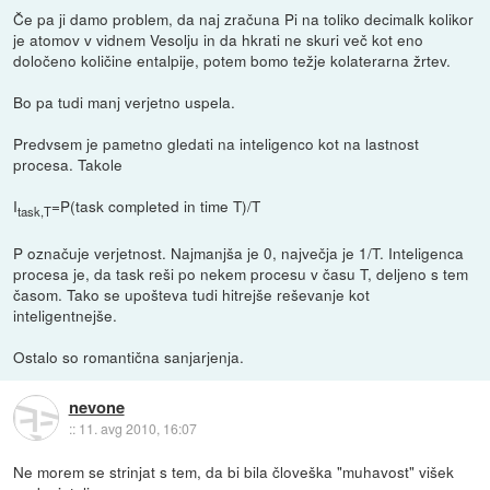
Če pa ji damo problem, da naj zračuna Pi na toliko decimalk kolikor
je atomov v vidnem Vesolju in da hkrati ne skuri več kot eno
določeno količine entalpije, potem bomo težje kolaterarna žrtev.
Bo pa tudi manj verjetno uspela.
Predvsem je pametno gledati na inteligenco kot na lastnost
procesa. Takole
I
=P(task completed in time T)/T
task,T
P označuje verjetnost. Najmanjša je 0, največja je 1/T. Inteligenca
procesa je, da task reši po nekem procesu v času T, deljeno s tem
časom. Tako se upošteva tudi hitrejše reševanje kot
inteligentnejše.
Ostalo so romantična sanjarjenja.
nevone
::
11. avg 2010, 16:07
Ne morem se strinjat s tem, da bi bila človeška "muhavost" višek