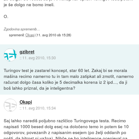
je še dolgo ne bomo imeli.
O.
Zgodovina sprememb…
spremenil:
Okapi
(
11. avg 2010 ob 15:28
)
gzibret
::
11. avg 2010, 15:30
Turingov test je zastarel koncept, star 60 let. Zakaj bi se morala
mašina recimo namerno tu in tam malo zatipkat ali zmotit, namerno
računat dolgo časa koliko je 5 decimalka korena iz 2 ipd..., da ji
boš lahko priznal, da je inteligentna?
Okapi
::
11. avg 2010, 15:34
Saj lahko narediš poljubno različico Turingovega testa. Recimo
napisati 1000 besed dolg esej na določeno temo in potem še 10
odgovorov, povezanih z napisanim esejem (po želji oddanih po
pošti, da hitrost ni važna). Nihče ne bo inteligence ocenjeval na