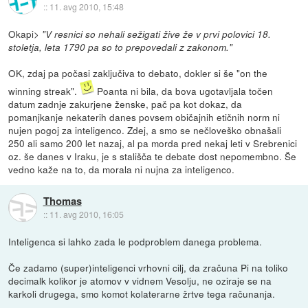
::
11. avg 2010, 15:48
Okapi>
"V resnici so nehali sežigati žive že v prvi polovici 18.
stoletja, leta 1790 pa so to prepovedali z zakonom."
OK, zdaj pa počasi zaključiva to debato, dokler si še "on the
winning streak".
Poanta ni bila, da bova ugotavljala točen
datum zadnje zakurjene ženske, pač pa kot dokaz, da
pomanjkanje nekaterih danes povsem običajnih etičnih norm ni
nujen pogoj za inteligenco. Zdej, a smo se nečloveško obnašali
250 ali samo 200 let nazaj, al pa morda pred nekaj leti v Srebrenici
oz. še danes v Iraku, je s stališča te debate dost nepomembno. Še
vedno kaže na to, da morala ni nujna za inteligenco.
Thomas
::
11. avg 2010, 16:05
Inteligenca si lahko zada le podproblem danega problema.
Če zadamo (super)inteligenci vrhovni cilj, da zračuna Pi na toliko
decimalk kolikor je atomov v vidnem Vesolju, ne oziraje se na
karkoli drugega, smo komot kolaterarne žrtve tega računanja.