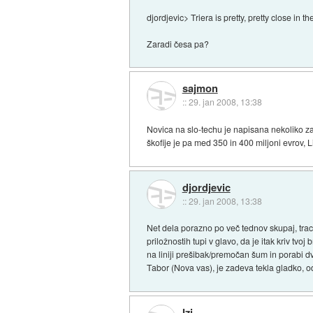
djordjevic> Triera is pretty, pretty close in t
Zaradi česa pa?
sajmon
::
29. jan 2008, 13:38
Novica na slo-techu je napisana nekoliko zav
škofije je pa med 350 in 400 miljoni evrov, L
djordjevic
::
29. jan 2008, 13:38
Net dela porazno po več tednov skupaj, tra
priložnostih tupi v glavo, da je itak kriv tvo
na liniji prešibak/premočan šum in porabi dve
Tabor (Nova vas), je zadeva tekla gladko, od 
Izi