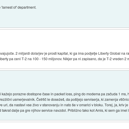
he 'lamest of' department.
ajujoče. 2 miljardi dolarjev je prosti kapital, ki ga ima podjetje Liberty Global na 
iberty pa ceni T-2 na 100 - 150 miljonov. Nikjer pa ni zapisano, da je T-2 vreden 2 m
ci kažejo porazne dostopne čase in packet loss, ping do modema pa začuda 1 ms, he
j brezžični usmerjevalnik. Četrtič le dosežeš, da pošljejo serviserja, ki zamenja vtični
 uri, da nastavi vse živo v stanovanju in nato še v omarici v bloku. Torej, ja, kriv 
takrat dalje pa gre njihov service navzdol. Približno tako kot Amis, ki sem ga imel l