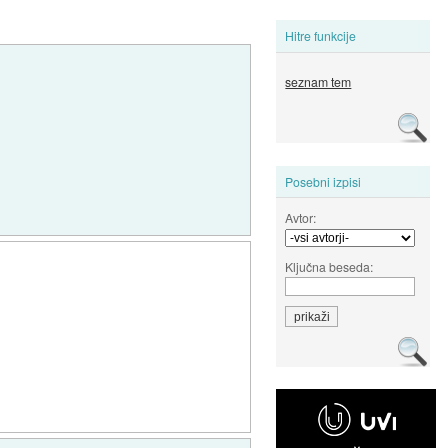
Hitre funkcije
seznam tem
Posebni izpisi
Avtor:
Ključna beseda: