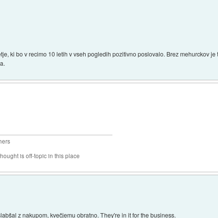
je, ki bo v recimo 10 letih v vseh pogledih pozitivno poslovalo. Brez mehurckov je 
ra.
hers
hought is off-topic in this place
slabšal z nakupom, kvečjemu obratno. They're in it for the business.