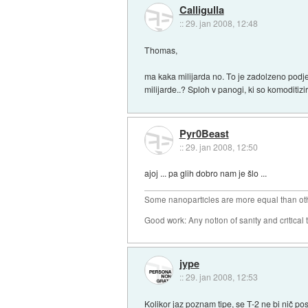
Calligulla
::
29. jan 2008, 12:48
Thomas,
ma kaka milijarda no. To je zadolzeno podjet
milijarde..? Sploh v panogi, ki so komoditizi
Pyr0Beast
::
29. jan 2008, 12:50
ajoj ... pa glih dobro nam je šlo ...
Some nanoparticles are more equal than ot
Good work: Any notion of sanity and critical t
jype
::
29. jan 2008, 12:53
Kolikor jaz poznam tipe, se T-2 ne bi nič po