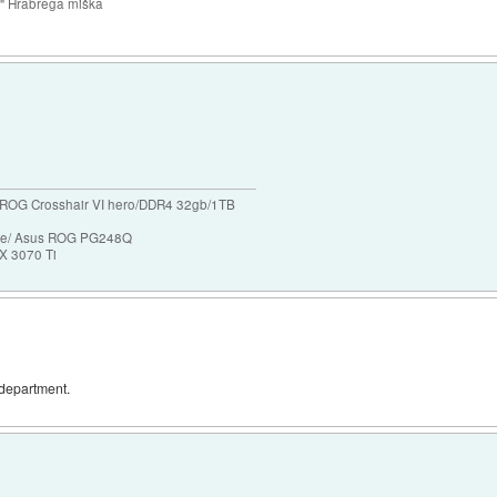
e" Hrabrega miška
ROG Crosshair VI hero/DDR4 32gb/1TB
ase/ Asus ROG PG248Q
X 3070 Ti
' department.