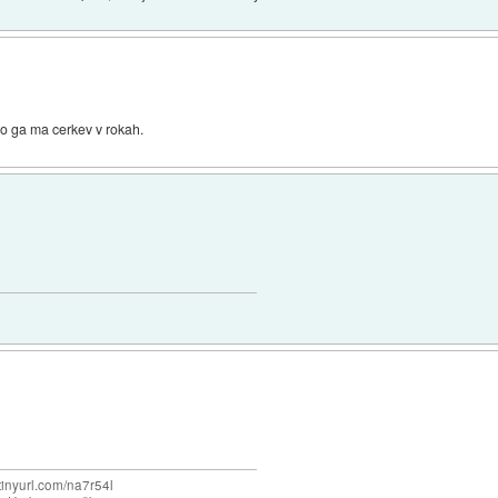
 ko ga ma cerkev v rokah.
/tinyurl.com/na7r54l