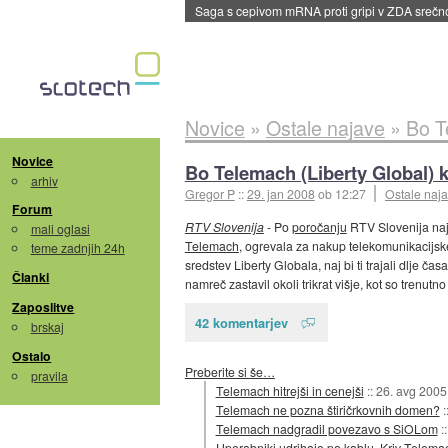
dane
Novice
»
Ostale najave
»
Bo T
Novice
Bo Telemach (Liberty Global) k
arhiv
Gregor P
::
29. jan 2008
ob 12:27
Ostale naj
Forum
RTV Slovenija
- Po
poročanju
RTV Slovenija naj
mali oglasi
Telemach
, ogrevala za nakup telekomunikacijs
teme zadnjih 24h
sredstev Liberty Globala, naj bi ti trajali dlje ča
Članki
namreč zastavil okoli trikrat višje, kot so trenut
Zaposlitve
42 komentarjev
brskaj
Ostalo
Preberite si še…
pravila
Telemach hitrejši in cenejši
::
26. avg 2005
Telemach ne pozna štiričrkovnih domen?
:
Telemach nadgradil povezavo s SiOLom
:
Uporabniki udrihajo po kablu. Kriv Telema