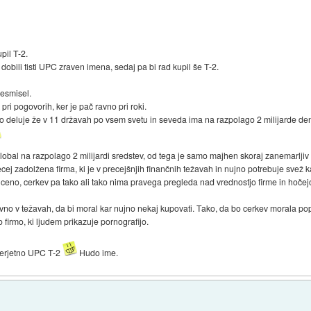
pil T-2.
dobili tisti UPC zraven imena, sedaj pa bi rad kupil še T-2.
nesmisel.
ri pogovorih, ker je pač ravno pri roki.
utno deluje že v 11 državah po vsem svetu in seveda ima na razpolago 2 milijarde de
 Global na razpolago 2 milijardi sredstev, od tega je samo majhen skoraj zanemarl
recej zadolžena firma, ki je v precejšnjih finančnih težavah in nujno potrebuje svež k
o ceno, cerkev pa tako ali tako nima pravega pregleda nad vrednostjo firme in hočej
ravno v težavah, da bi moral kar nujno nekaj kupovati. Tako, da bo cerkev morala p
 firmo, ki ljudem prikazuje pornografijo.
verjetno UPC T-2
Hudo ime.