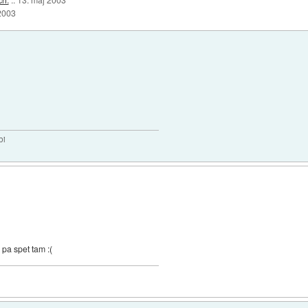
 2003
bi
 pa spet tam :(