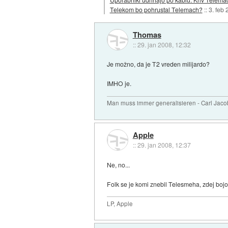
Telekom bo pohrustal Telemach?
::
3. feb
Thomas
::
29. jan 2008, 12:32
Je možno, da je T2 vreden milijardo?
IMHO je.
Man muss immer generalisieren - Carl Jaco
Apple
::
29. jan 2008, 12:37
Ne, no...
Folk se je komi znebil Telesmeha, zdej bojo
LP, Apple