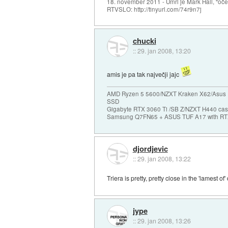
18. november 2011 - Umrl je Mark Hall, "oč
RTVSLO: http://tinyurl.com/74r9n7j
chucki
::
29. jan 2008, 13:20
amis je pa tak največji jajc
AMD Ryzen 5 5600/NZXT Kraken X62/Asus 
SSD
Gigabyte RTX 3060 Ti /SB Z/NZXT H440 c
Samsung Q7FN65 + ASUS TUF A17 with RT
djordjevic
::
29. jan 2008, 13:22
Triera is pretty, pretty close in the 'lamest of
jype
::
29. jan 2008, 13:26