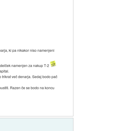
narja, ki pa nikakor niso namenjeni
jiv delček namenjen za nakup T-2
apital.
o trikrat več denarja. Sedaj bodo pač
opustiti. Razen če se bodo na koncu