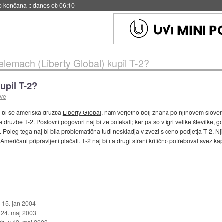
s ob 06:09
elemach (Liberty Global) kupil T-2?
upil T-2?
ave
 bi se ameriška družba
Liberty Global
, nam verjetno bolj znana po njihovem slove
ke družbe
T-2
. Poslovni pogovori naj bi že potekali; ker pa so v igri velike številke, g
sa. Poleg tega naj bi bila problematična tudi neskladja v zvezi s ceno podjetja T-2. Nji
no Američani pripravljeni plačati. T-2 naj bi na drugi strani kritično potreboval svež 
:
15. jan 2004
:
24. maj 2003
ch.
::
13. maj 2003