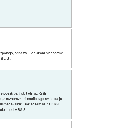
razpolago, cena za T-2 s strani Mariborske
iljardi.
lpdesk pa ti ob treh različnih
co, z raznoraznimi merilci ugotavlja, da je
je usmerjevalnik. Dokler sem bil na KRS
eto in pol v BS-3.