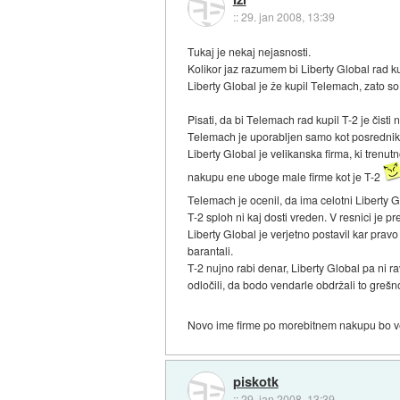
::
29. jan 2008, 13:39
Tukaj je nekaj nejasnosti.
Kolikor jaz razumem bi Liberty Global rad ku
Liberty Global je že kupil Telemach, zato so 
Pisati, da bi Telemach rad kupil T-2 je čisti 
Telemach je uporabljen samo kot posrednik p
Liberty Global je velikanska firma, ki tren
nakupu ene uboge male firme kot je T-2
Telemach je ocenil, da ima celotni Liberty
T-2 sploh ni kaj dosti vreden. V resnici je p
Liberty Global je verjetno postavil kar prav
barantali.
T-2 nujno rabi denar, Liberty Global pa ni 
odločili, da bodo vendarle obdržali to grešno
Novo ime firme po morebitnem nakupu bo 
piskotk
::
29. jan 2008, 13:39