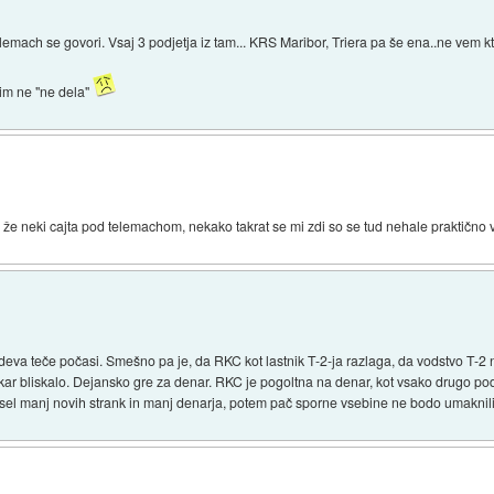
elemach se govori. Vsaj 3 podjetja iz tam... KRS Maribor, Triera pa še ena..ne vem kt
 jim ne "ne dela"
 že neki cajta pod telemachom, nekako takrat se mi zdi so se tud nehale praktično v
deva teče počasi. Smešno pa je, da RKC kot lastnik T-2-ja razlaga, da vodstvo T-2
se kar bliskalo. Dejansko gre za denar. RKC je pogoltna na denar, kot vsako drugo p
el manj novih strank in manj denarja, potem pač sporne vsebine ne bodo umaknili. 