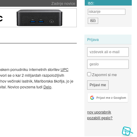
Išči:
Zadnje novice
Prijava
nskem ponudniku internetnih storitev
UPC
Zapomni si me
ovori se o kar 2 milijardah razpoložljivih
hov večinski lastnik, Mariborska škofija, jo je
kapital. Novico povzema tudi
Delo
.
nov uporabnik
pozabili geslo?