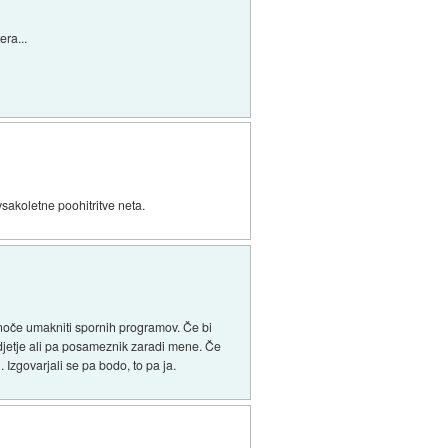
era...
sakoletne poohitritve neta.
 noče umakniti spornih programov. Če bi
odjetje ali pa posameznik zaradi mene. Če
Izgovarjali se pa bodo, to pa ja.