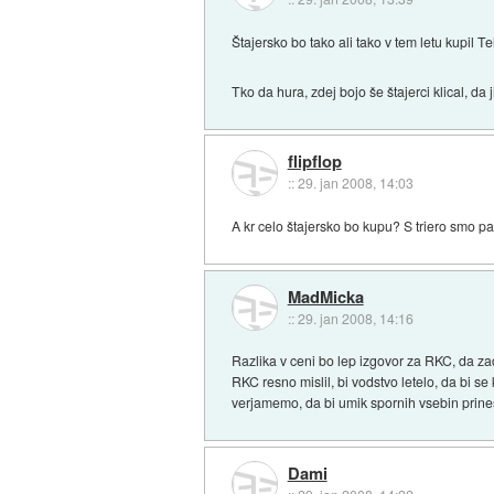
Štajersko bo tako ali tako v tem letu kupil T
Tko da hura, zdej bojo še štajerci klical, da
flipflop
::
29. jan 2008, 14:03
A kr celo štajersko bo kupu? S triero smo pa
MadMicka
::
29. jan 2008, 14:16
Razlika v ceni bo lep izgovor za RKC, da za
RKC resno mislil, bi vodstvo letelo, da bi 
verjamemo, da bi umik spornih vsebin prines
Dami