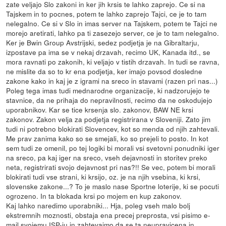
zate veljajo Slo zakoni in ker jih krsis te lahko zaprejo. Ce si na
Tajskem in to pocnes, potem te lahko zaprejo Tajci, ce je to tam
nelegalno. Ce si v Slo in imas server na Tajskem, potem te Tajci ne
morejo aretirati, lahko pa ti zasezejo server, ce je to tam nelegalno.
Ker je Bwin Group Avstrijski, sedez podjetja je na Gibraltarju,
izpostave pa ima se v nekaj drzavah, recimo UK, Kanada itd., se
mora ravnati po zakonih, ki veljajo v tistih drzavah. In tudi se ravna,
ne mislite da so to kr ena podjetja, ker imajo povsod dosledne
zakone kako in kaj je z igrami na sreco in stavami (razen pri nas...)
Poleg tega imas tudi mednarodne organizacije, ki nadzorujejo te
stavnice, da ne prihaja do nepravilnosti, recimo da ne oskodujejo
uporabnikov. Kar se tice krsenja slo. zakonov, BAW NE krsi
zakonov. Zakon velja za podjetja registrirana v Sloveniji. Zato jim
tudi ni potrebno blokirati Slovencev, kot so menda od njih zahtevali.
Me prav zanima kako so se smejali, ko so prejeli to posto. In kot
sem tudi ze omenil, po tej logiki bi morali vsi svetovni ponudniki iger
na sreco, pa kaj iger na sreco, vseh dejavnosti in storitev preko
neta, registrirati svojo dejavnost pri nas?!! Se vec, potem bi morali
blokirati tudi vse strani, ki krsijo, oz. je na njih vsebina, ki krsi,
slovenske zakone...? To je maslo nase Sportne loterije, ki se pocuti
ogrozeno. In ta blokada krsi po mojem en kup zakonov.
Kaj lahko naredimo uporabniki... Hja, poleg vseh malo bolj
ekstremnih moznosti, obstaja ena precej preprosta, vsi pisimo e-
mail svojemu ISP-ju in zahtevajmo da se ta neupravicena in