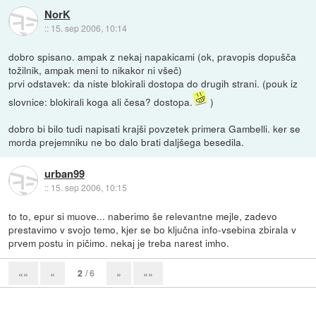
NorK
::
15. sep 2006, 10:14
dobro spisano. ampak z nekaj napakicami (ok, pravopis dopušča
tožilnik, ampak meni to nikakor ni všeč)
prvi odstavek: da niste blokirali dostopa do drugih strani. (pouk iz
slovnice: blokirali koga ali česa? dostopa.
)
dobro bi bilo tudi napisati krajši povzetek primera Gambelli. ker se
morda prejemniku ne bo dalo brati daljšega besedila.
urban99
::
15. sep 2006, 10:15
to to, epur si muove... naberimo še relevantne mejle, zadevo
prestavimo v svojo temo, kjer se bo ključna info-vsebina zbirala v
prvem postu in pičimo. nekaj je treba narest imho.
2
/ 6
««
«
»
»»