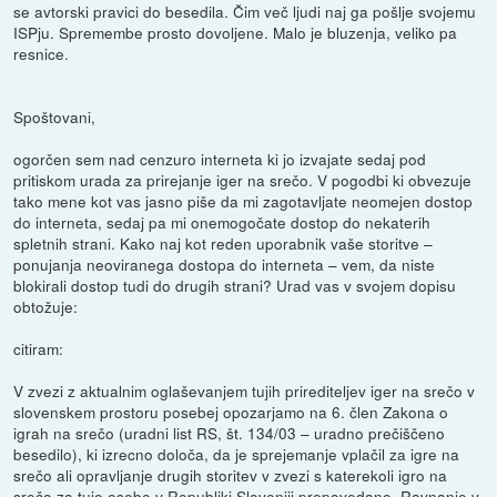
se avtorski pravici do besedila. Čim več ljudi naj ga pošlje svojemu
ISPju. Spremembe prosto dovoljene. Malo je bluzenja, veliko pa
resnice.
Spoštovani,
ogorčen sem nad cenzuro interneta ki jo izvajate sedaj pod
pritiskom urada za prirejanje iger na srečo. V pogodbi ki obvezuje
tako mene kot vas jasno piše da mi zagotavljate neomejen dostop
do interneta, sedaj pa mi onemogočate dostop do nekaterih
spletnih strani. Kako naj kot reden uporabnik vaše storitve –
ponujanja neoviranega dostopa do interneta – vem, da niste
blokirali dostop tudi do drugih strani? Urad vas v svojem dopisu
obtožuje:
citiram:
V zvezi z aktualnim oglaševanjem tujih prirediteljev iger na srečo v
slovenskem prostoru posebej opozarjamo na 6. člen Zakona o
igrah na srečo (uradni list RS, št. 134/03 – uradno prečiščeno
besedilo), ki izrecno določa, da je sprejemanje vplačil za igre na
srečo ali opravljanje drugih storitev v zvezi s katerekoli igro na
srečo za tuje osebe v Republiki Sloveniji prepovedano. Ravnanje v