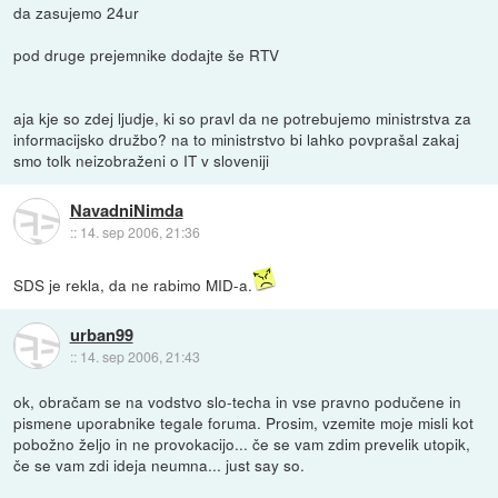
da zasujemo 24ur
pod druge prejemnike dodajte še RTV
aja kje so zdej ljudje, ki so pravl da ne potrebujemo ministrstva za
informacijsko družbo? na to ministrstvo bi lahko povprašal zakaj
smo tolk neizobraženi o IT v sloveniji
NavadniNimda
::
14. sep 2006, 21:36
SDS je rekla, da ne rabimo MID-a.
urban99
::
14. sep 2006, 21:43
ok, obračam se na vodstvo slo-techa in vse pravno podučene in
pismene uporabnike tegale foruma. Prosim, vzemite moje misli kot
pobožno željo in ne provokacijo... če se vam zdim prevelik utopik,
če se vam zdi ideja neumna... just say so.