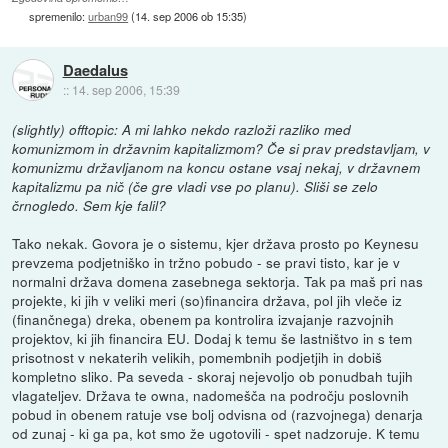
spremenilo:
urban99
(
14. sep 2006 ob 15:35
)
Daedalus
::
14. sep 2006, 15:39
(slightly) offtopic: A mi lahko nekdo razloži razliko med
komunizmom in državnim kapitalizmom? Če si prav predstavljam, v
komunizmu državljanom na koncu ostane vsaj nekaj, v državnem
kapitalizmu pa nič (če gre vladi vse po planu). Sliši se zelo
črnogledo. Sem kje falil?
Tako nekak. Govora je o sistemu, kjer država prosto po Keynesu
prevzema podjetniško in tržno pobudo - se pravi tisto, kar je v
normalni država domena zasebnega sektorja. Tak pa maš pri nas
projekte, ki jih v veliki meri (so)financira država, pol jih vleče iz
(finančnega) dreka, obenem pa kontrolira izvajanje razvojnih
projektov, ki jih financira EU. Dodaj k temu še lastništvo in s tem
prisotnost v nekaterih velikih, pomembnih podjetjih in dobiš
kompletno sliko. Pa seveda - skoraj nejevoljo ob ponudbah tujih
vlagateljev. Država te owna, nadomešča na področju poslovnih
pobud in obenem ratuje vse bolj odvisna od (razvojnega) denarja
od zunaj - ki ga pa, kot smo že ugotovili - spet nadzoruje. K temu