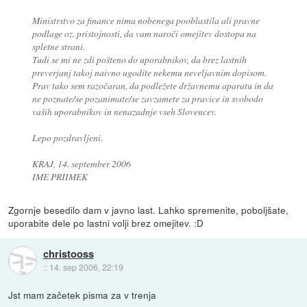
Ministrstvo za finance nima nobenega pooblastila ali pravne
podlage oz. pristojnosti, da vam naroči omejitev dostopa na
spletne strani.
Tudi se mi ne zdi pošteno do uporabnikov, da brez lastnih
preverjanj takoj naivno ugodite nekemu neveljavnim dopisom.
Prav tako sem razočaran, da podležete državnemu aparatu in da
ne poznate/se pozanimate/se zavzamete za pravice in svobodo
vaših uporabnikov in nenazadnje vseh Slovencev.
Lepo pozdravljeni.
KRAJ, 14. september 2006
IME PRIIMEK
Zgornje besedilo dam v javno last. Lahko spremenite, poboljšate,
uporabite dele po lastni volji brez omejitev. :D
christooss
::
14. sep 2006, 22:19
Jst mam začetek pisma za v trenja