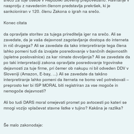
nasprotju z navedenim členom predstavlja prekršek, ki je
sankcioniran v 120. členu Zakona o igrah na srečo.
Konec citata
da opravljate storitev za tujega prireditelja iger na srečo. Ali se
zavedate, da je vaša dejavnost zagotavljanje dostopa do interneta
in nič drugega? Ali se zavedate da tako interpretiranje tega člena
lahko pomeni tudi da izvajate posredovanje v bančnih dejavnostih
(spletne poslovalnice) za kar nimate dovoljenja? Ali se zavedate da
po taki interpretaciji zakona opravljate posredovanje trgovinske
dejavnosti za tuje firme, pri čemer ob nakupu ni bil odveden DDV v
Sloveniji (Amazon, E-bay, ...) Ali se zavedate da takšno
interpretiranje lahko pomeni da iterneta ne bomo več potrebovali –
preprosto ker bi ISP MORAL biti registriran za vse mogoče in
nemogoče dejavnosti?
Ali bo tudi DARS moral omejevati promet po avtocesti po kateri se
mnogi vozijo vplačevat stavne listke v tujino? Kakšna je razlika?
Še malo zakonodaje: