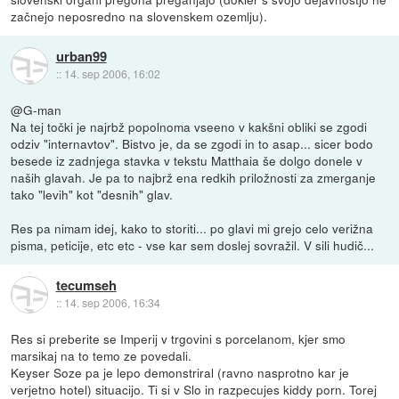
začnejo neposredno na slovenskem ozemlju).
urban99
::
14. sep 2006, 16:02
@G-man
Na tej točki je najrbž popolnoma vseeno v kakšni obliki se zgodi
odziv "internavtov". Bistvo je, da se zgodi in to asap... sicer bodo
besede iz zadnjega stavka v tekstu Matthaia še dolgo donele v
naših glavah. Je pa to najbrž ena redkih priložnosti za zmerganje
tako "levih" kot "desnih" glav.
Res pa nimam idej, kako to storiti... po glavi mi grejo celo verižna
pisma, peticije, etc etc - vse kar sem doslej sovražil. V sili hudič...
tecumseh
::
14. sep 2006, 16:34
Res si preberite se Imperij v trgovini s porcelanom, kjer smo
marsikaj na to temo ze povedali.
Keyser Soze pa je lepo demonstriral (ravno nasprotno kar je
verjetno hotel) situacijo. Ti si v Slo in razpecujes kiddy porn. Torej