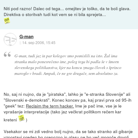
Niti pod razno! Dalec od tega... omejitev je toliko, da te boli glava.
Direktiva o storitvah tudi kot vem se ni bila sprejeta...
G-man
::
14. sep 2006, 15:45
G-man, tudi jaz in par kolegov smo pomislili na isto. Žal ima
stranka malo ponesrečeno ime, poleg tega bi padla še v šmorn
slevenskega politikanstva, kjer na koncu zmaga človek s šprinco
maroglo v bradi. Ampak, če ne gre drugače, sem absolutno za.
No, saj ni nujno, da je "piratska", lahko je "e-stranka Slovenije" ali
"Slovenski e-demokrati". Konec koncev pa, kaj pravi prva od 95-ih
"geek" tez:
Reclaim the term hacker.
Ime je pač ime, vse je le
vprašanje interpretacije (tako jaz večkrat politikom rečem kar
kreteni
)
Vsekakor se mi zdi vedno bolj nujno, da se tako stranko ali gibanje
vzpostavi preden bo prepozno in glasu ne bo več mogoče dovolj