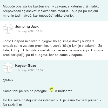
Mogoče obstaja kje kakšen člen v zakonu, s katerim bi jim lahko
prepovedali oglaševati v slovenskih medijih. To je pa po mojem
mnenju tudi največ, kar (mogoče) lahko storijo.
Jumping Jack
::
14. sep 2006, 14:58
Tody: Gospod minister in njegovi kolegi imajo dovolj budgeta,
ampak samo za tiste pravnike, ki zanje iščejo luknje v zakonih. Za
tiste, ki bi jim kdaj tudi povedali, da nečesa ne smejo (npr. komisija
proti korupciji), pa ni budgeta, ker so samo v napoto.
Keyser Soze
::
14. sep 2006, 14:59
@Majk
Samo tebi pa res ne potegne.
A narišem?
Do kje seže pristojnost na internetu? Ti je jasno tov tem primeru?
No razloži mi.