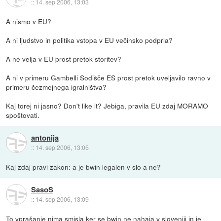
::
14. sep 2006, 13:03
A nismo v EU?
A ni ljudstvo in politika vstopa v EU večinsko podprla?
A ne velja v EU prost pretok storitev?
A ni v primeru Gambelli Sodišče ES prost pretok uveljavilo ravno v
primeru čezmejnega igralništva?
Kaj torej ni jasno? Don't like it? Jebiga, pravila EU zdaj MORAMO
spoštovati.
antonija
::
14. sep 2006, 13:05
Kaj zdaj pravi zakon: a je bwin legalen v slo a ne?
SasoS
::
14. sep 2006, 13:09
To vprašanje nima smisla ker se bwin ne nahaja v sloveniji in je