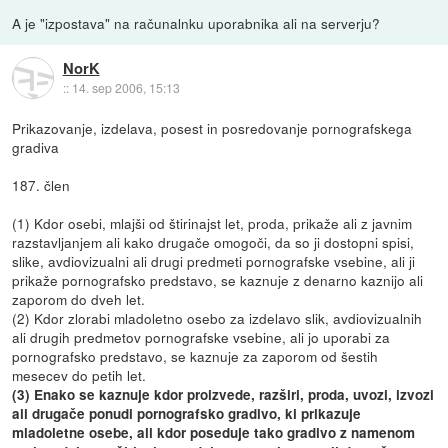
A je "izpostava" na računalnku uporabnika ali na serverju?
NorK
::
14. sep 2006, 15:13
Prikazovanje, izdelava, posest in posredovanje pornografskega
gradiva
187. člen
(1) Kdor osebi, mlajši od štirinajst let, proda, prikaže ali z javnim
razstavljanjem ali kako drugače omogoči, da so ji dostopni spisi,
slike, avdiovizualni ali drugi predmeti pornografske vsebine, ali ji
prikaže pornografsko predstavo, se kaznuje z denarno kaznijo ali
zaporom do dveh let.
(2) Kdor zlorabi mladoletno osebo za izdelavo slik, avdiovizualnih
ali drugih predmetov pornografske vsebine, ali jo uporabi za
pornografsko predstavo, se kaznuje za zaporom od šestih
mesecev do petih let.
(3) Enako se kaznuje kdor proizvede, razširi, proda, uvozi, izvozi
ali drugače ponudi pornografsko gradivo, ki prikazuje
mladoletne osebe, ali kdor poseduje tako gradivo z namenom