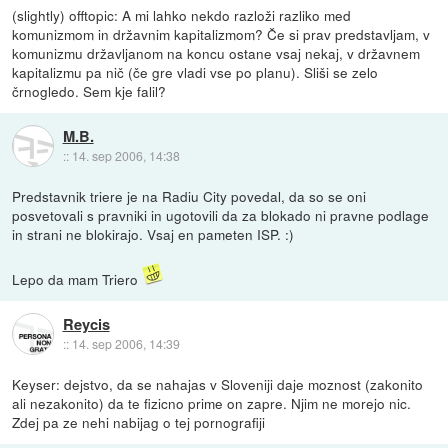
(slightly) offtopic: A mi lahko nekdo razloži razliko med
komunizmom in državnim kapitalizmom? Če si prav predstavljam, v
komunizmu državljanom na koncu ostane vsaj nekaj, v državnem
kapitalizmu pa nič (če gre vladi vse po planu). Sliši se zelo
črnogledo. Sem kje falil?
M.B.
::
14. sep 2006, 14:38
Predstavnik triere je na Radiu City povedal, da so se oni
posvetovali s pravniki in ugotovili da za blokado ni pravne podlage
in strani ne blokirajo. Vsaj en pameten ISP. :)
Lepo da mam Triero
Reycis
::
14. sep 2006, 14:39
Keyser: dejstvo, da se nahajas v Sloveniji daje moznost (zakonito
ali nezakonito) da te fizicno prime on zapre. Njim ne morejo nic.
Zdej pa ze nehi nabijag o tej pornografiji