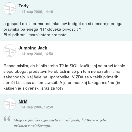
Tody
::
14. sep 2006, 14:46
a gospod minister ma res tako low budget da si nemorejo enega
pravnika pa enega "IT" človeka privoščit ?
Bi si prihranil marsikatero sramoto
Jumping Jack
::
14. sep 2006, 14:50
Resno mislim, da bi bilo treba T2 in SiOL izučit, kaj se pravi takole
slepo ubogat predstavnike oblasti in se pri tem ne ozirati niti na
zakonodajo, kaj šele na uporabnike. V ZDA se v takih primerih
sproži t.i. class action lawsuit. A je pri nas kaj takega možno (in
kakšen je slovenski izraz za to)?
MrM
::
14. sep 2006, 14:50
Mogoče zato ker oglašujeta v naših medijih? Bwin je zelo
prisoten v oglaševanju.