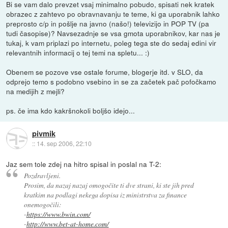
Bi se vam dalo prevzet vsaj minimalno pobudo, spisati nek kratek
obrazec z zahtevo po obravnavanju te teme, ki ga uporabnik lahko
preprosto c/p in pošlje na javno (našo!) televizijo in POP TV (pa
tudi časopise)? Navsezadnje se vsa gmota uporabnikov, kar nas je
tukaj, k vam priplazi po internetu, poleg tega ste do sedaj edini vir
relevantnih informacij o tej temi na spletu... :)
Obenem se pozove vse ostale forume, blogerje itd. v SLO, da
odprejo temo s podobno vsebino in se za začetek pač pofočkamo
na medijih z mejli?
ps. če ima kdo kakršnokoli boljšo idejo...
pivmik
::
14. sep 2006, 22:10
Jaz sem tole zdej na hitro spisal in poslal na T-2:
Pozdravljeni.
Prosim, da nazaj nazaj omogočite ti dve strani, ki ste jih pred
kratkim na podlagi nekega dopisa iz ministrstva za finance
onemogočili:
-
https://www.bwin.com/
-
http://www.bet-at-home.com/