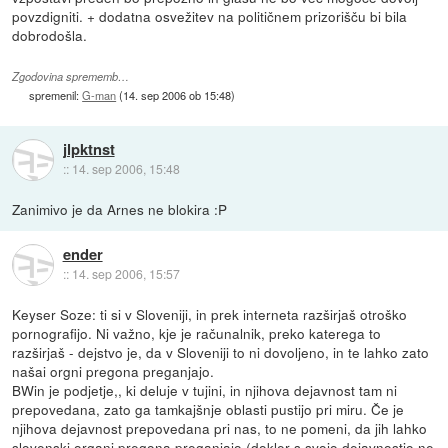
povzdigniti. + dodatna osvežitev na političnem prizorišču bi bila
dobrodošla.
Zgodovina sprememb…
spremenil:
G-man
(
14. sep 2006 ob 15:48
)
jlpktnst
::
14. sep 2006, 15:48
Zanimivo je da Arnes ne blokira :P
ender
::
14. sep 2006, 15:57
Keyser Soze: ti si v Sloveniji, in prek interneta razširjaš otroško
pornografijo. Ni važno, kje je računalnik, preko katerega to
razširjaš - dejstvo je, da v Sloveniji to ni dovoljeno, in te lahko zato
našai orgni pregona preganjajo.
BWin je podjetje,, ki deluje v tujini, in njihova dejavnost tam ni
prepovedana, zato ga tamkajšnje oblasti pustijo pri miru. Če je
njihova dejavnost prepovedana pri nas, to ne pomeni, da jih lahko
slovenski organi pregona preganjajo (dokler s svojo dejavnostjo ne