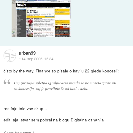
urban99
::
14. sep 2006, 15:34
čisto by the way,
Finance
so pisale o kavlju 22 glede koncesij:
Cenzurirana spletna igralničarja menda še ne moreta zaprositi
za koncesijo, saj je pravilnik že od lani v delu.
res fajn tole vse skup...
edit: aja, stvar sem pobral na blogu
Digitalna oznanila
Zgodovina sprememb…