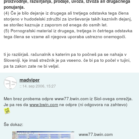
proizvodnje, razširjanja, prodaje, uvoza, izvoza ali drugačnega
ponujanja.
(4) Če je bilo dejanje iz drugega ali tretjega odstavka tega člena
storjeno v hudodelski združbi za izvrševanje takih kaznivih dejanj,
se storilec kaznuje z zaporom od enega do osmih let.
(5) Pornografski material iz drugega, tretjega in četrtega odstavka
tega člena se vzame ali njegova uporaba ustrezno onemogoči.
ti jo razširjaš. računalnik s katerim pa to počneš pa se nahaja v
Sloveniji. kje imaš strežnik je pa vseeno. če bi pa to počel v tujini,
pa ta zakon zate ne bi veljal.
madviper
::
14. sep 2006, 15:27
Men brez probema odpre www77.bwin.com iz Siol-ovega omrežja.
Je pa res da
www.bwin.com
ne odpre (ni odgovora na zahtevo)
Še dokaz:
www77.bwin.com