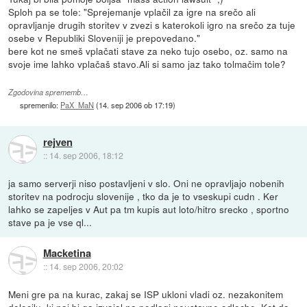
Sploh pa se tole: "Sprejemanje vplačil za igre na srečo ali
opravljanje drugih storitev v zvezi s katerokoli igro na srečo za tuje
osebe v Republiki Sloveniji je prepovedano."
bere kot ne smeš vplačati stave za neko tujo osebo, oz. samo na
svoje ime lahko vplačaš stavo.Ali si samo jaz tako tolmačim tole?
Zgodovina sprememb…
spremenilo:
PaX_MaN
(
14. sep 2006 ob 17:19
)
rejven
::
14. sep 2006, 18:12
ja samo serverji niso postavljeni v slo. Oni ne opravljajo nobenih
storitev na podrocju slovenije , tko da je to vseskupi cudn . Ker
lahko se zapeljes v Aut pa tm kupis aut loto/hitro srecko , sportno
stave pa je vse ql...
Macketina
::
14. sep 2006, 20:02
Meni gre pa na kurac, zakaj se ISP ukloni vladi oz. nezakonitem
dolocilu, ki naj bi ga izvajal na podlagi neustavne odlocbe. Kot da