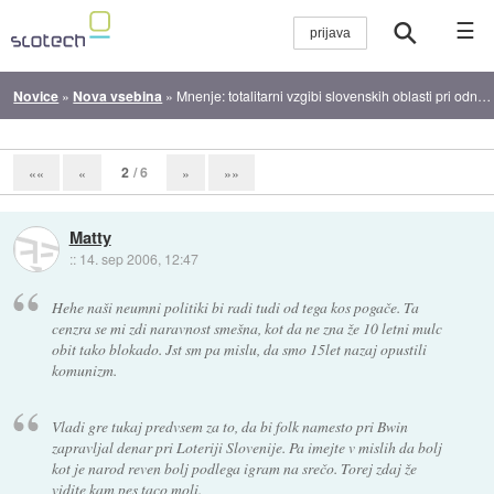
☰
Novice
»
Nova vsebina
»
Mnenje: totalitarni vzgibi slovenskih oblasti pri odnosu do interneta
2
/ 6
««
«
»
»»
Matty
::
14. sep 2006, 12:47
Hehe naši neumni politiki bi radi tudi od tega kos pogače. Ta
cenzra se mi zdi naravnost smešna, kot da ne zna že 10 letni mulc
obit tako blokado. Jst sm pa mislu, da smo 15let nazaj opustili
komunizm.
Vladi gre tukaj predvsem za to, da bi folk namesto pri Bwin
zapravljal denar pri Loteriji Slovenije. Pa imejte v mislih da bolj
kot je narod reven bolj podlega igram na srečo. Torej zdaj že
vidite kam pes taco moli.