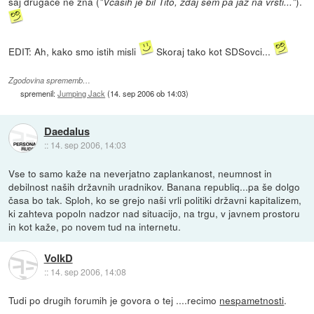
saj drugače ne zna (
).
"Včasih je bil Tito, zdaj sem pa jaz na vrsti..."
EDIT: Ah, kako smo istih misli
Skoraj tako kot SDSovci...
Zgodovina sprememb…
spremenil:
Jumping Jack
(
14. sep 2006 ob 14:03
)
Daedalus
::
14. sep 2006, 14:03
Vse to samo kaže na neverjatno zaplankanost, neumnost in
debilnost naših državnih uradnikov. Banana republiq...pa še dolgo
časa bo tak. Sploh, ko se grejo naši vrli politiki državni kapitalizem,
ki zahteva popoln nadzor nad situacijo, na trgu, v javnem prostoru
in kot kaže, po novem tud na internetu.
VolkD
::
14. sep 2006, 14:08
Tudi po drugih forumih je govora o tej ....recimo
nespametnosti
.