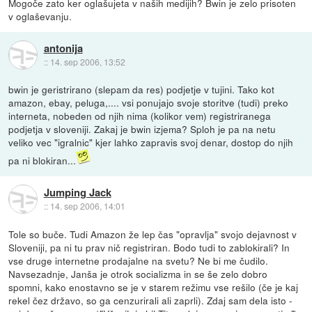
Mogoče zato ker oglašujeta v naših medijih? Bwin je zelo prisoten
v oglaševanju.
antonija
::
14. sep 2006, 13:52
bwin je geristrirano (slepam da res) podjetje v tujini. Tako kot
amazon, ebay, peluga,.... vsi ponujajo svoje storitve (tudi) preko
interneta, nobeden od njih nima (kolikor vem) registriranega
podjetja v sloveniji. Zakaj je bwin izjema? Sploh je pa na netu
veliko vec "igralnic" kjer lahko zapravis svoj denar, dostop do njih
pa ni blokiran...
Jumping Jack
::
14. sep 2006, 14:01
Tole so buče. Tudi Amazon že lep čas "opravlja" svojo dejavnost v
Sloveniji, pa ni tu prav nič registriran. Bodo tudi to zablokirali? In
vse druge internetne prodajalne na svetu? Ne bi me čudilo.
Navsezadnje, Janša je otrok socializma in se še zelo dobro
spomni, kako enostavno se je v starem režimu vse rešilo (če je kaj
rekel čez državo, so ga cenzurirali ali zaprli). Zdaj sam dela isto -