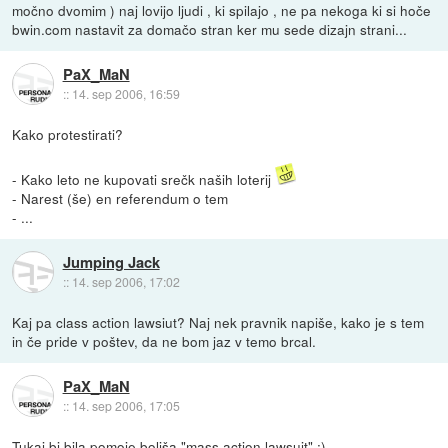
močno dvomim ) naj lovijo ljudi , ki spilajo , ne pa nekoga ki si hoče
bwin.com nastavit za domačo stran ker mu sede dizajn strani...
PaX_MaN
::
14. sep 2006, 16:59
Kako protestirati?
- Kako leto ne kupovati srečk naših loterij
- Narest (še) en referendum o tem
- ...
Jumping Jack
::
14. sep 2006, 17:02
Kaj pa class action lawsiut? Naj nek pravnik napiše, kako je s tem
in če pride v poštev, da ne bom jaz v temo brcal.
PaX_MaN
::
14. sep 2006, 17:05
Tukaj bi bila pomoje boljša "mass action lawsuit" ;)