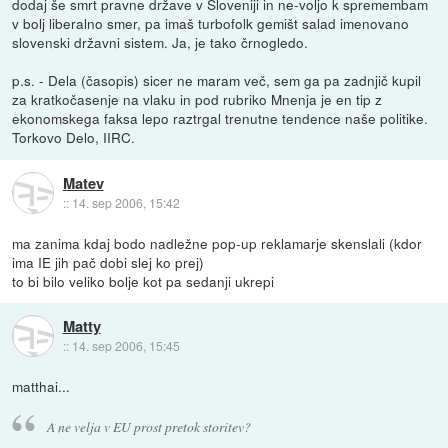
dodaj še smrt pravne države v Sloveniji in ne-voljo k spremembam
v bolj liberalno smer, pa imaš turbofolk gemišt salad imenovano
slovenski državni sistem. Ja, je tako črnogledo.
p.s. - Dela (časopis) sicer ne maram več, sem ga pa zadnjič kupil
za kratkočasenje na vlaku in pod rubriko Mnenja je en tip z
ekonomskega faksa lepo raztrgal trenutne tendence naše politike.
Torkovo Delo, IIRC.
Matev
::
14. sep 2006, 15:42
ma zanima kdaj bodo nadležne pop-up reklamarje skenslali (kdor
ima IE jih pač dobi slej ko prej)
to bi bilo veliko bolje kot pa sedanji ukrepi
Matty
::
14. sep 2006, 15:45
matthai...
A ne velja v EU prost pretok storitev?