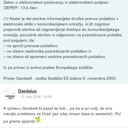
Zakon o elektronskem poslovanju in elektronskem podpisu
/ZEPEP/, 13.b člen:
(1) Kadar je del storitve informacijske družbe prenos podatkov v
elektronski obliki v komunikacijskem omrežju, ki jih zagotovi
prejemnik storitve ali zagotavljanje dostopa do komunikacijskega
omrežja, ponudnik storitve ni odgovoren za posredovane podatke,
pod pogojem, da:
– ne sproži prenosa podatkov;
– ne izbere naslovnika posredovanih podatkov in
– ne izbere ali spremeni vsebine posredovanih podatkov.
In pa primer iz sodne prakse Evropskega sodišča:
Primer Gambelli - sodbe Sodišča ES izdane 6. novembra 2003
Daedalus
::
15. sep 2006, 10:09
K rpimeru Gambelli bi pasal še link... pa če si pri volji, še eno
manjšo predelavo za Urad (jaz zdaj nimam časa to sestavlat). Pol
pa gremo spamat