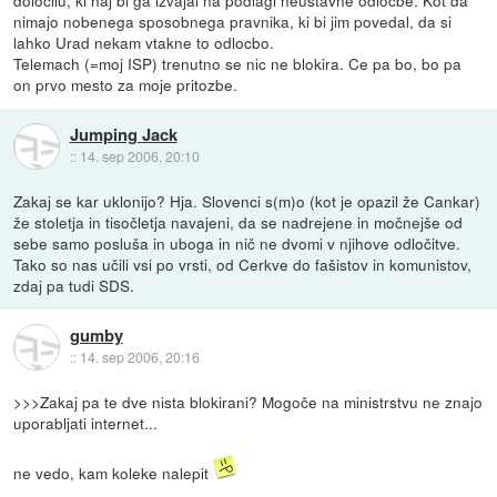
nimajo nobenega sposobnega pravnika, ki bi jim povedal, da si
lahko Urad nekam vtakne to odlocbo.
Telemach (=moj ISP) trenutno se nic ne blokira. Ce pa bo, bo pa
on prvo mesto za moje pritozbe.
Jumping Jack
::
14. sep 2006, 20:10
Zakaj se kar uklonijo? Hja. Slovenci s(m)o (kot je opazil že Cankar)
že stoletja in tisočletja navajeni, da se nadrejene in močnejše od
sebe samo posluša in uboga in nič ne dvomi v njihove odločitve.
Tako so nas učili vsi po vrsti, od Cerkve do fašistov in komunistov,
zdaj pa tudi SDS.
gumby
::
14. sep 2006, 20:16
>>>Zakaj pa te dve nista blokirani? Mogoče na ministrstvu ne znajo
uporabljati internet...
ne vedo, kam koleke nalepit