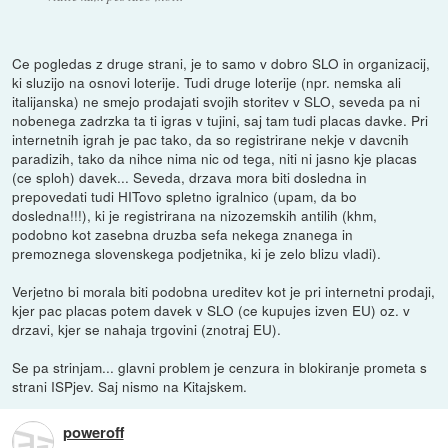
Ce pogledas z druge strani, je to samo v dobro SLO in organizacij,
ki sluzijo na osnovi loterije. Tudi druge loterije (npr. nemska ali
italijanska) ne smejo prodajati svojih storitev v SLO, seveda pa ni
nobenega zadrzka ta ti igras v tujini, saj tam tudi placas davke. Pri
internetnih igrah je pac tako, da so registrirane nekje v davcnih
paradizih, tako da nihce nima nic od tega, niti ni jasno kje placas
(ce sploh) davek... Seveda, drzava mora biti dosledna in
prepovedati tudi HITovo spletno igralnico (upam, da bo
dosledna!!!), ki je registrirana na nizozemskih antilih (khm,
podobno kot zasebna druzba sefa nekega znanega in
premoznega slovenskega podjetnika, ki je zelo blizu vladi).
Verjetno bi morala biti podobna ureditev kot je pri internetni prodaji,
kjer pac placas potem davek v SLO (ce kupujes izven EU) oz. v
drzavi, kjer se nahaja trgovini (znotraj EU).
Se pa strinjam... glavni problem je cenzura in blokiranje prometa s
strani ISPjev. Saj nismo na Kitajskem.
poweroff