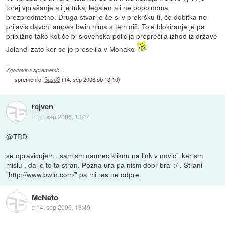
torej vprašanje ali je tukaj legalen ali ne popolnoma
brezpredmetno. Druga stvar je če si v prekršku ti, če dobitka ne
prijaviš davčni ampak bwin nima s tem nič. Tole blokiranje je pa
približno tako kot če bi slovenska policija preprečila izhod iz države
Jolandi zato ker se je preselila v Monako
Zgodovina sprememb…
spremenilo:
SasoS
(
14. sep 2006 ob 13:10
)
rejven
::
14. sep 2006, 13:14
@TRDi
se opravicujem , sam sm namreč kliknu na link v novici ,ker sm
mislu , da je to ta stran. Pozna ura pa nism dobr bral :/ . Strani
"
http://www.bwin.com/"
pa mi res ne odpre.
McNato
::
14. sep 2006, 13:49