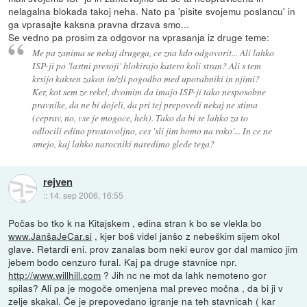
nelagalna blokada takoj neha. Nato pa 'pisite svojemu poslancu' in
ga vprasajte kaksna pravna drzava smo...
Se vedno pa prosim za odgovor na vprasanja iz druge teme:
Me pa zanima se nekaj drugega, ce zna kdo odgovorit... Ali lahko
ISP-ji po 'lastni presoji' blokirajo katero koli stran? Ali s tem
krsijo kaksen zakon in/zli pogodbo med uporabniki in njimi?
Ker, kot sem ze rekel, dvomim da imajo ISP-ji tako nesposobne
pravnike, da ne bi dojeli, da pri tej prepovedi nekaj ne stima
(ceprav, no, vse je mogoce, heh). Tako da bi se lahko za to
odlocili edino prostovoljno, ces 'sli jim bomo na roko'... In ce ne
smejo, kaj lahko narocniki naredimo glede tega?
rejven
::
14. sep 2006, 16:55
Počas bo tko k na Kitajskem , edina stran k bo se vlekla bo
www.JanšaJeCar.si
, kjer boš videl janšo z nebeškim sijem okol
glave. Retardi eni. prov zanalas bom neki eurov gor dal mamico jim
jebem bodo cenzuro fural. Kaj pa druge stavnice npr.
http://www.willhill.com
? Jih nc ne mot da lahk nemoteno gor
spilas? Ali pa je mogoče omenjena mal prevec močna , da bi ji v
zelje skakal. Če je prepovedano igranje na teh stavnicah ( kar