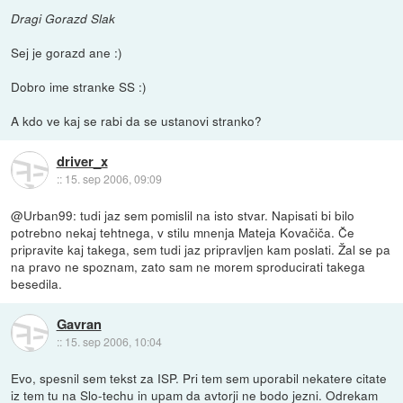
Dragi Gorazd Slak
Sej je gorazd ane :)
Dobro ime stranke SS :)
A kdo ve kaj se rabi da se ustanovi stranko?
driver_x
::
15. sep 2006, 09:09
@Urban99: tudi jaz sem pomislil na isto stvar. Napisati bi bilo
potrebno nekaj tehtnega, v stilu mnenja Mateja Kovačiča. Če
pripravite kaj takega, sem tudi jaz pripravljen kam poslati. Žal se pa
na pravo ne spoznam, zato sam ne morem sproducirati takega
besedila.
Gavran
::
15. sep 2006, 10:04
Evo, spesnil sem tekst za ISP. Pri tem sem uporabil nekatere citate
iz tem tu na Slo-techu in upam da avtorji ne bodo jezni. Odrekam