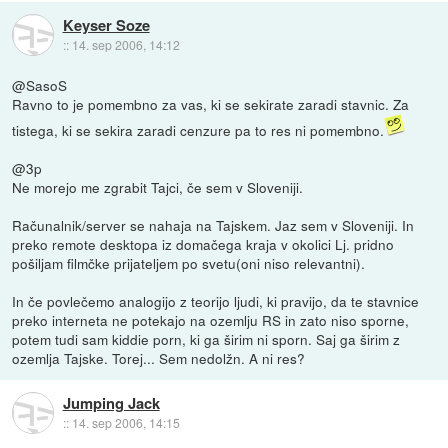
Keyser Soze
::
14. sep 2006, 14:12
@SasoS
Ravno to je pomembno za vas, ki se sekirate zaradi stavnic. Za
tistega, ki se sekira zaradi cenzure pa to res ni pomembno.
@3p
Ne morejo me zgrabit Tajci, če sem v Sloveniji.
Računalnik/server se nahaja na Tajskem. Jaz sem v Sloveniji. In
preko remote desktopa iz domačega kraja v okolici Lj. pridno
pošiljam filmčke prijateljem po svetu(oni niso relevantni).
In če povlečemo analogijo z teorijo ljudi, ki pravijo, da te stavnice
preko interneta ne potekajo na ozemlju RS in zato niso sporne,
potem tudi sam kiddie porn, ki ga širim ni sporn. Saj ga širim z
ozemlja Tajske. Torej... Sem nedolžn. A ni res?
Jumping Jack
::
14. sep 2006, 14:15