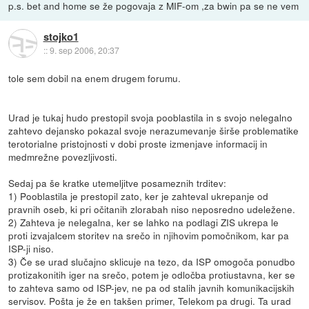
p.s. bet and home se že pogovaja z MIF-om ,za bwin pa se ne vem
stojko1
::
9. sep 2006, 20:37
tole sem dobil na enem drugem forumu.
Urad je tukaj hudo prestopil svoja pooblastila in s svojo nelegalno
zahtevo dejansko pokazal svoje nerazumevanje širše problematike
terotorialne pristojnosti v dobi proste izmenjave informacij in
medmrežne povezljivosti.
Sedaj pa še kratke utemeljitve posameznih trditev:
1) Pooblastila je prestopil zato, ker je zahteval ukrepanje od
pravnih oseb, ki pri očitanih zlorabah niso neposredno udeležene.
2) Zahteva je nelegalna, ker se lahko na podlagi ZIS ukrepa le
proti izvajalcem storitev na srečo in njihovim pomočnikom, kar pa
ISP-ji niso.
3) Če se urad slučajno sklicuje na tezo, da ISP omogoča ponudbo
protizakonitih iger na srečo, potem je odločba protiustavna, ker se
to zahteva samo od ISP-jev, ne pa od stalih javnih komunikacijskih
servisov. Pošta je že en takšen primer, Telekom pa drugi. Ta urad