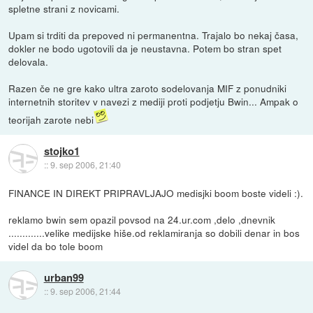
spletne strani z novicami.
Upam si trditi da prepoved ni permanentna. Trajalo bo nekaj časa,
dokler ne bodo ugotovili da je neustavna. Potem bo stran spet
delovala.
Razen če ne gre kako ultra zaroto sodelovanja MIF z ponudniki
internetnih storitev v navezi z mediji proti podjetju Bwin... Ampak o
teorijah zarote nebi
stojko1
::
9. sep 2006, 21:40
FINANCE IN DIREKT PRIPRAVLJAJO medisjki boom boste videli :).
reklamo bwin sem opazil povsod na 24.ur.com ,delo ,dnevnik
.............velike medijske hiše.od reklamiranja so dobili denar in bos
videl da bo tole boom
urban99
::
9. sep 2006, 21:44