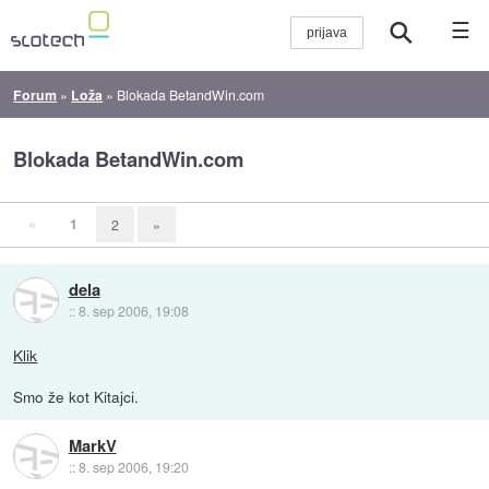
☰
Forum
»
Loža
»
Blokada BetandWin.com
Blokada BetandWin.com
«
1
2
»
dela
::
8. sep 2006, 19:08
Klik
Smo že kot Kitajci.
MarkV
::
8. sep 2006, 19:20