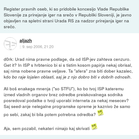
Register pravnih oseb, ki so pridobile koncesijo Vlade Republike
Slovenije za prirejanje iger na srečo v Republiki Sloveniji, je javno
objavljen na spletni strani Urada RS za nadzor prirejanja iger na
srečo.
aljazh
::
9. sep 2006, 21:20
d0rk: Urad nima pravne podlage, da od ISP-jev zahteva cenzuro.
Get it? In ISP s hrbtenico bi si s tistim kosom papirja nekaj obrisal,
saj nima nobene pravne veljave. Ta "afera" zna biti dober kazalec,
kdo
.
bo raje lojalen oblasti, saj je z njo dobro biti v dobrih odnosih
Ali boš enakega mnenja ("so STFU"), ko bo tvoj ISP kateremu
izmed vladnih organov brez odredbe preiskovalnega sodnika
posredoval podatke o tvoji uporabi interneta za nekaj mesecev?
Saj seed-anje nelegalne programske opreme je kaznivo že samo
po sebi, zakaj bi bila potem potrebna odredba?
Aja, sem pozabil, nekateri nimajo kaj skrivati