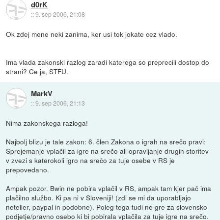
d0rK
::
9. sep 2006, 21:08
Ok zdej mene neki zanima, ker usi tok jokate cez vlado.
Ima vlada zakonski razlog zaradi katerega so preprecili dostop do
strani? Ce ja, STFU.
MarkV
::
9. sep 2006, 21:13
Nima zakonskega razloga!
Najbolj blizu je tale zakon: 6. člen Zakona o igrah na srečo pravi:
Sprejemanje vplačil za igre na srečo ali opravljanje drugih storitev
v zvezi s katerokoli igro na srečo za tuje osebe v RS je
prepovedano.
Ampak pozor. Bwin ne pobira vplačil v RS, ampak tam kjer pač ima
plačilno službo. Ki pa ni v Sloveniji! (zdi se mi da uporabljajo
neteller, paypal in podobne). Poleg tega tudi ne gre za slovensko
podjetje/pravno osebo ki bi pobirala vplačila za tuje igre na srečo.