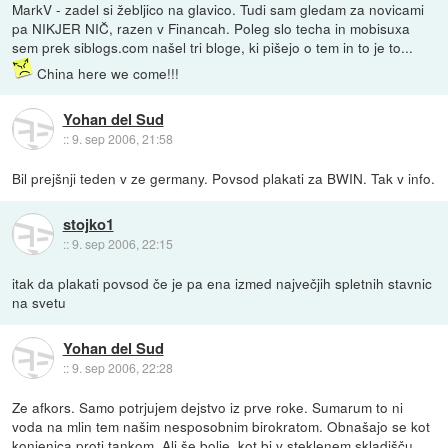
MarkV - zadel si žebljico na glavico. Tudi sam gledam za novicami
pa NIKJER NIČ, razen v Financah. Poleg slo techa in mobisuxa
sem prek siblogs.com našel tri bloge, ki pišejo o tem in to je to...
China here we come!!!
Yohan del Sud
::
9. sep 2006, 21:58
Bil prejšnji teden v ze germany. Povsod plakati za BWIN. Tak v info.
stojko1
::
9. sep 2006, 22:15
itak da plakati povsod če je pa ena izmed največjih spletnih stavnic
na svetu
Yohan del Sud
::
9. sep 2006, 22:28
Ze afkors. Samo potrjujem dejstvo iz prve roke. Sumarum to ni
voda na mlin tem našim nesposobnim birokratom. Obnašajo se kot
konjenica proti tankom. Ali še bolje, kot bi v steklenem skladišču