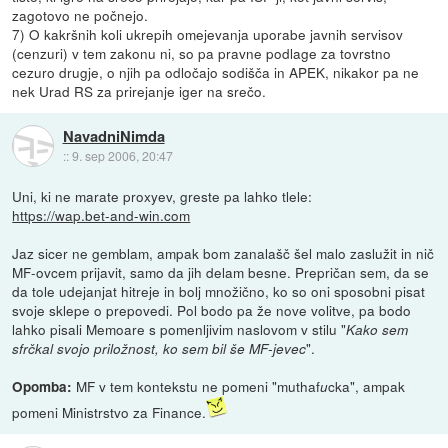
zagotovo ne počnejo.
7) O kakršnih koli ukrepih omejevanja uporabe javnih servisov
(cenzuri) v tem zakonu ni, so pa pravne podlage za tovrstno
cezuro drugje, o njih pa odločajo sodišča in APEK, nikakor pa ne
nek Urad RS za prirejanje iger na srečo.
NavadniNimda
::
9. sep 2006, 20:47
Uni, ki ne marate proxyev, greste pa lahko tlele:
https://wap.bet-and-win.com
Jaz sicer ne gemblam, ampak bom zanalašč šel malo zaslužit in nič
MF-ovcem prijavit, samo da jih delam besne. Prepričan sem, da se
da tole udejanjat hitreje in bolj množično, ko so oni sposobni pisat
svoje sklepe o prepovedi. Pol bodo pa že nove volitve, pa bodo
lahko pisali Memoare s pomenljivim naslovom v stilu "
Kako sem
".
sfrčkal svojo priložnost, ko sem bil še MF-jevec
MF v tem kontekstu ne pomeni "muthaf
cka", ampak
Opomba:
u
pomeni Ministrstvo za Finance.