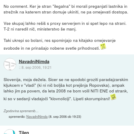
No comment. Ker je stran "ilegalna" bi morali preganjati lastnika in
strežnik na katerem stran domuje ukiniti, ne pa omejevati dostopa.
Vse skupaj lahko rešiš s proxy serverjem in si spet lepo na strani.
T-2 ni naredil nič, ministerstvo še manj.
Taki ukrepi so bolani, res spominjajo na kitajsko omejevanje
svobode in ne prinašajo nobene svetle prihodnosti.
NavadniNimda
::
8. sep 2006, 19:21
Slovenija, moja dežela. Sicer se ne spodobi groziti paradajzarskim
kljukcem v "vladi" (ki ni nič boljša kot prejšnja Ropovska), ampak
lahko jim pa povem, da leta 2008 ne bom volil NITI ENE od strank,
ki so v sedanji vladajoči "klovnoliciji". Lipeti skorumpirani!
Zgodovina sprememb…
spremenilo:
NavadniNimda
(
8. sep 2006 ob 19:23
)
Tilen