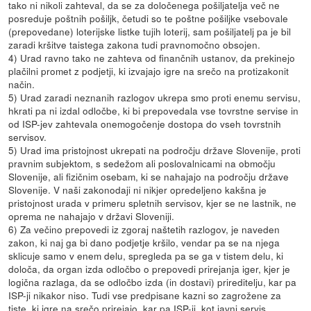
tako ni nikoli zahteval, da se za določenega pošiljatelja več ne
posreduje poštnih pošiljk, četudi so te poštne pošiljke vsebovale
(prepovedane) loterijske listke tujih loterij, sam pošiljatelj pa je bil
zaradi kršitve taistega zakona tudi pravnomočno obsojen.
4) Urad ravno tako ne zahteva od finančnih ustanov, da prekinejo
plačilni promet z podjetji, ki izvajajo igre na srečo na protizakonit
način.
5) Urad zaradi neznanih razlogov ukrepa smo proti enemu servisu,
hkrati pa ni izdal odločbe, ki bi prepovedala vse tovrstne servise in
od ISP-jev zahtevala onemogočenje dostopa do vseh tovrstnih
servisov.
5) Urad ima pristojnost ukrepati na področju države Slovenije, proti
pravnim subjektom, s sedežom ali poslovalnicami na območju
Slovenije, ali fizičnim osebam, ki se nahajajo na področju države
Slovenije. V naši zakonodaji ni nikjer opredeljeno kakšna je
pristojnost urada v primeru spletnih servisov, kjer se ne lastnik, ne
oprema ne nahajajo v državi Sloveniji.
6) Za večino prepovedi iz zgoraj naštetih razlogov, je naveden
zakon, ki naj ga bi dano podjetje kršilo, vendar pa se na njega
sklicuje samo v enem delu, spregleda pa se ga v tistem delu, ki
določa, da organ izda odločbo o prepovedi prirejanja iger, kjer je
logična razlaga, da se odločbo izda (in dostavi) prireditelju, kar pa
ISP-ji nikakor niso. Tudi vse predpisane kazni so zagrožene za
tiste, ki igre na srečo prirejajo, kar pa ISP-ji, kot javni servis,