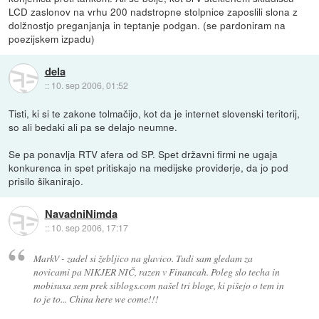
LCD zaslonov na vrhu 200 nadstropne stolpnice zaposlili slona z
dolžnostjo preganjanja in teptanje podgan. (se pardoniram na
poezijskem izpadu)
dela
::
10. sep 2006, 01:52
Tisti, ki si te zakone tolmačijo, kot da je internet slovenski teritorij,
so ali bedaki ali pa se delajo neumne.
Se pa ponavlja RTV afera od SP. Spet državni firmi ne ugaja
konkurenca in spet pritiskajo na medijske providerje, da jo pod
prisilo šikanirajo.
NavadniNimda
::
10. sep 2006, 17:17
MarkV - zadel si žebljico na glavico. Tudi sam gledam za
novicami pa NIKJER NIČ, razen v Financah. Poleg slo techa in
mobisuxa sem prek siblogs.com našel tri bloge, ki pišejo o tem in
to je to... China here we come!!!