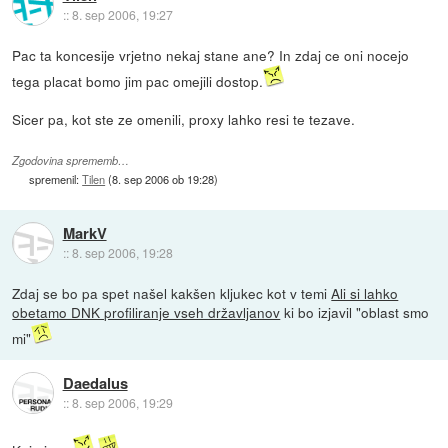
::
8. sep 2006, 19:27
Pac ta koncesije vrjetno nekaj stane ane? In zdaj ce oni nocejo
tega placat bomo jim pac omejili dostop.
Sicer pa, kot ste ze omenili, proxy lahko resi te tezave.
Zgodovina sprememb…
spremenil:
Tilen
(
8. sep 2006 ob 19:28
)
MarkV
::
8. sep 2006, 19:28
Zdaj se bo pa spet našel kakšen kljukec kot v temi
Ali si lahko
obetamo DNK profiliranje vseh državljanov
ki bo izjavil "oblast smo
mi"
Daedalus
::
8. sep 2006, 19:29