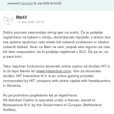
spremenil:
klemen22
(
9. sep 2006 ob 03:25
)
MarkV
::
9. sep 2006, 05:19
Dobro poznam zakonodajo okrog iger na srečo. Če je podjetje
registrirano na kakem x-otočju, dominikanski republiki, x-državi (kot
vse spletne igralnice) nebi smelo biti nobenih problemov in nikakor
nobenih blokad. Sicer za Bwin ne vem, ampak sem siguren da niso
bili tako nesposobni, da bi podjetje registrirali v SLO. Če pa so, so
si sami krivi.
Tako naprimer funkcionira slovenski online casino od družbe HIT in
to že lepo število let (
www.hitstardust.com)
. Gre za slovensko
družbo: HIT Interactive N.V. is an online gaming provider,
incorporated by HIT, company with share capital with headquarters
in Slovenia.
Ko pa podrobno pogledamo kje je registrirana:
Hit Stardust Casino is operated under a license, issued to
Bosscasinos N.V. by the Government of Curaçao (Netherland
Antilles).