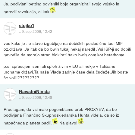
Ja, podivjani betting odvisniki bojo organizirali svojo vojsko in
naredli revolucijo, al kak
stojko1
::
9. sep 2006, 12:42
ves kako je : e-stave izgubljajo na dobičkih posledično tudi MIF
oz.država .Ja itak da bo bwin tukaj nekaj naredil .Vsi ISP-ji so dobili
navodila da morajo stran blokirati /tako bwin.com kot betathome.
p.s. sprasujem sem ali sploh živim v EU ali nekje v Talibanu
,noname državi.Ta naša Vlada zadnje čase dela čudeže.Jih boste
še volili?????????
NavadniNimda
::
9. sep 2006, 12:48
Predlagam, da vsi malo pogemblamo prek PROXYEV, da bo
podivjana Finančno Skupnoskledarska Hunta videla, da so iz
napačnega planeta padli.
Na glavo!