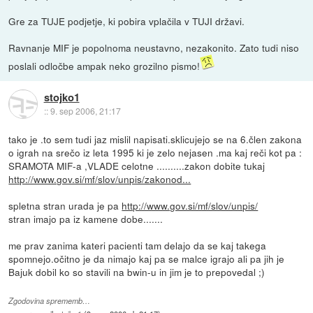
Gre za TUJE podjetje, ki pobira vplačila v TUJI državi.
Ravnanje MIF je popolnoma neustavno, nezakonito. Zato tudi niso
poslali odločbe ampak neko grozilno pismo!
stojko1
::
9. sep 2006, 21:17
tako je .to sem tudi jaz mislil napisati.sklicujejo se na 6.člen zakona
o igrah na srečo iz leta 1995 ki je zelo nejasen .ma kaj reči kot pa :
SRAMOTA MIF-a ,VLADE celotne ..........zakon dobite tukaj
http://www.gov.si/mf/slov/unpis/zakonod...
spletna stran urada je pa
http://www.gov.si/mf/slov/unpis/
stran imajo pa iz kamene dobe.......
me prav zanima kateri pacienti tam delajo da se kaj takega
spomnejo.očitno je da nimajo kaj pa se malce igrajo ali pa jih je
Bajuk dobil ko so stavili na bwin-u in jim je to prepovedal ;)
Zgodovina sprememb…