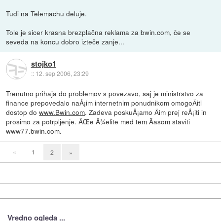
Tudi na Telemachu deluje.
Tole je sicer krasna brezplačna reklama za bwin.com, če se
seveda na koncu dobro izteče zanje...
stojko1
::
12. sep 2006, 23:29
Trenutno prihaja do problemov s povezavo, saj je ministrstvo za
finance prepovedalo naÅ¡im internetnim ponudnikom omogoÄiti
dostop do
www.Bwin.com
. Zadeva poskuÅ¡amo Äim prej reÅ¡iti in
prosimo za potrpljenje. ÄŒe Å¾elite med tem Äasom staviti
www77.bwin.com.
«
1
2
»
Vredno ogleda ...