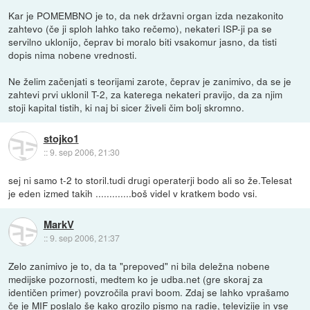
Kar je POMEMBNO je to, da nek državni organ izda nezakonito
zahtevo (če ji sploh lahko tako rečemo), nekateri ISP-ji pa se
servilno uklonijo, čeprav bi moralo biti vsakomur jasno, da tisti
dopis nima nobene vrednosti.
Ne želim začenjati s teorijami zarote, čeprav je zanimivo, da se je
zahtevi prvi uklonil T-2, za katerega nekateri pravijo, da za njim
stoji kapital tistih, ki naj bi sicer živeli čim bolj skromno.
stojko1
::
9. sep 2006, 21:30
sej ni samo t-2 to storil.tudi drugi operaterji bodo ali so že.Telesat
je eden izmed takih .............boš videl v kratkem bodo vsi.
MarkV
::
9. sep 2006, 21:37
Zelo zanimivo je to, da ta "prepoved" ni bila deležna nobene
medijske pozornosti, medtem ko je udba.net (gre skoraj za
identičen primer) povzročila pravi boom. Zdaj se lahko vprašamo
če je MIF poslalo še kako grozilo pismo na radie, televizije in vse