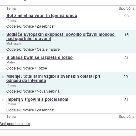
Tema
Sporočila
»
Boj z mlini na veter in igre na srečo
93
Primoz
Oddelek:
Novice
/
Zasebnost
»
Sodišče Evropskih skupnosti dovolilo državni monopol
15
nad športnimi stavami
McHusch
Oddelek:
Novice
/
Ostale najave
»
Blokada bwin se razpleta s tožbo
81
Matek
Oddelek:
Novice
/
Tožbe
»
Mnenje: totalitarni vzgibi slovenskih oblasti pri
291
odnosu do interneta
Primoz
Oddelek:
Novice
/
Nova vsebina
»
Imperij v trgovini s porcelanom
81
Primoz
Oddelek:
Novice
/
Zasebnost
Tema
Sporočila
Več podobnih tem