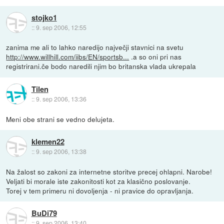
stojko1
::
9. sep 2006, 12:55
zanima me ali to lahko naredijo največji stavnici na svetu
http://www.willhill.com/iibs/EN/sportsb...
.a so oni pri nas
registrirani.če bodo naredili njim bo britanska vlada ukrepala
Tilen
::
9. sep 2006, 13:36
Meni obe strani se vedno delujeta.
klemen22
::
9. sep 2006, 13:38
Na žalost so zakoni za internetne storitve precej ohlapni. Narobe!
Veljati bi morale iste zakonitosti kot za klasično poslovanje.
Torej v tem primeru ni dovoljenja - ni pravice do opravljanja.
BuDi79
::
9. sep 2006, 13:40