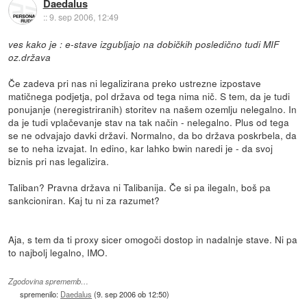
Daedalus
::
9. sep 2006, 12:49
ves kako je : e-stave izgubljajo na dobičkih posledično tudi MIF
oz.država
Če zadeva pri nas ni legalizirana preko ustrezne izpostave
matičnega podjetja, pol država od tega nima nič. S tem, da je tudi
ponujanje (neregistriranih) storitev na našem ozemlju nelegalno. In
da je tudi vplačevanje stav na tak način - nelegalno. Plus od tega
se ne odvajajo davki državi. Normalno, da bo država poskrbela, da
se to neha izvajat. In edino, kar lahko bwin naredi je - da svoj
biznis pri nas legalizira.
Taliban? Pravna država ni Talibanija. Če si pa ilegaln, boš pa
sankcioniran. Kaj tu ni za razumet?
Aja, s tem da ti proxy sicer omogoči dostop in nadalnje stave. Ni pa
to najbolj legalno, IMO.
Zgodovina sprememb…
spremenilo:
Daedalus
(
9. sep 2006 ob 12:50
)