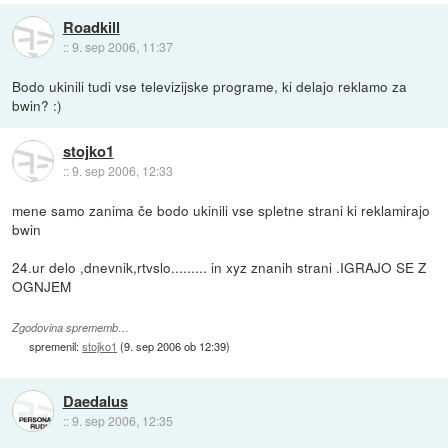
Roadkill
::
9. sep 2006, 11:37
Bodo ukinili tudi vse televizijske programe, ki delajo reklamo za
bwin? :)
stojko1
::
9. sep 2006, 12:33
mene samo zanima če bodo ukinili vse spletne strani ki reklamirajo
bwin
24.ur delo ,dnevnik,rtvslo......... in xyz znanih strani .IGRAJO SE Z
OGNJEM
Zgodovina sprememb…
spremenil:
stojko1
(
9. sep 2006 ob 12:39
)
Daedalus
::
9. sep 2006, 12:35