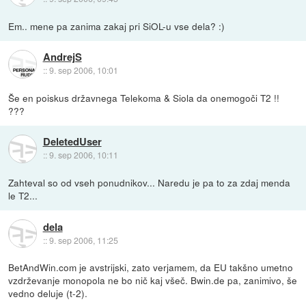
Em.. mene pa zanima zakaj pri SiOL-u vse dela? :)
AndrejS
::
9. sep 2006, 10:01
Še en poiskus državnega Telekoma & Siola da onemogoči T2 !!
???
DeletedUser
::
9. sep 2006, 10:11
Zahteval so od vseh ponudnikov... Naredu je pa to za zdaj menda
le T2...
dela
::
9. sep 2006, 11:25
BetAndWin.com je avstrijski, zato verjamem, da EU takšno umetno
vzdrževanje monopola ne bo nič kaj všeč. Bwin.de pa, zanimivo, še
vedno deluje (t-2).