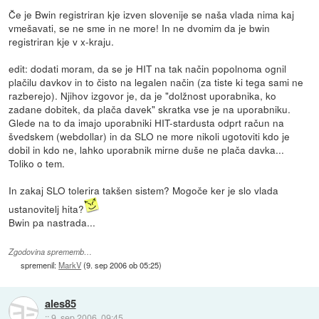
Če je Bwin registriran kje izven slovenije se naša vlada nima kaj
vmešavati, se ne sme in ne more! In ne dvomim da je bwin
registriran kje v x-kraju.
edit: dodati moram, da se je HIT na tak način popolnoma ognil
plačilu davkov in to čisto na legalen način (za tiste ki tega sami ne
razberejo). Njihov izgovor je, da je "dolžnost uporabnika, ko
zadane dobitek, da plača davek" skratka vse je na uporabniku.
Glede na to da imajo uporabniki HIT-stardusta odprt račun na
švedskem (webdollar) in da SLO ne more nikoli ugotoviti kdo je
dobil in kdo ne, lahko uporabnik mirne duše ne plača davka...
Toliko o tem.
In zakaj SLO tolerira takšen sistem? Mogoče ker je slo vlada
ustanovitelj hita?
Bwin pa nastrada...
Zgodovina sprememb…
spremenil:
MarkV
(
9. sep 2006 ob 05:25
)
ales85
::
9. sep 2006, 09:45