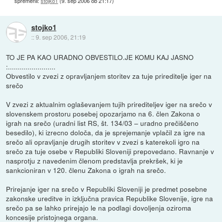
spremenil:
stojko1
(
9. sep 2006 ob 21:17
)
stojko1
::
9. sep 2006, 21:19
TO JE PA KAO URADNO OBVESTILO.JE KOMU KAJ JASNO
:........................
Obvestilo v zvezi z opravljanjem storitev za tuje prireditelje iger na
srečo
V zvezi z aktualnim oglaševanjem tujih prirediteljev iger na srečo v
slovenskem prostoru posebej opozarjamo na 6. člen Zakona o
igrah na srečo (uradni list RS, št. 134/03 – uradno prečiščeno
besedilo), ki izrecno določa, da je sprejemanje vplačil za igre na
srečo ali opravljanje drugih storitev v zvezi s katerekoli igro na
srečo za tuje osebe v Republiki Sloveniji prepovedano. Ravnanje v
nasprotju z navedenim členom predstavlja prekršek, ki je
sankcioniran v 120. členu Zakona o igrah na srečo.
Prirejanje iger na srečo v Republiki Sloveniji je predmet posebne
zakonske ureditve in izključna pravica Republike Slovenije, igre na
srečo pa se lahko prirejajo le na podlagi dovoljenja oziroma
koncesije pristojnega organa.