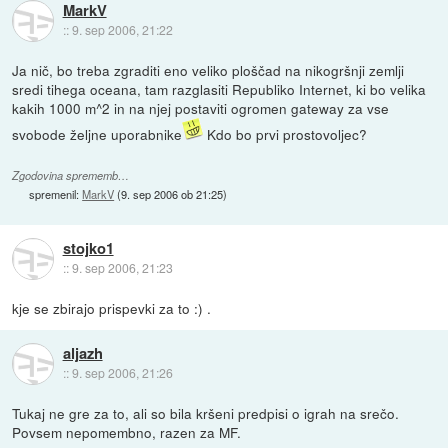
MarkV
::
9. sep 2006, 21:22
Ja nič, bo treba zgraditi eno veliko ploščad na nikogršnji zemlji
sredi tihega oceana, tam razglasiti Republiko Internet, ki bo velika
kakih 1000 m^2 in na njej postaviti ogromen gateway za vse
svobode željne uporabnike
Kdo bo prvi prostovoljec?
Zgodovina sprememb…
spremenil:
MarkV
(
9. sep 2006 ob 21:25
)
stojko1
::
9. sep 2006, 21:23
kje se zbirajo prispevki za to :) .
aljazh
::
9. sep 2006, 21:26
Tukaj ne gre za to, ali so bila kršeni predpisi o igrah na srečo.
Povsem nepomembno, razen za MF.