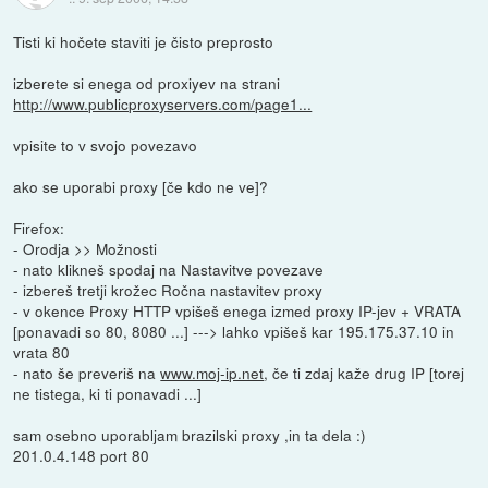
Tisti ki hočete staviti je čisto preprosto
izberete si enega od proxiyev na strani
http://www.publicproxyservers.com/page1...
vpisite to v svojo povezavo
ako se uporabi proxy [če kdo ne ve]?
Firefox:
- Orodja >> Možnosti
- nato klikneš spodaj na Nastavitve povezave
- izbereš tretji krožec Ročna nastavitev proxy
- v okence Proxy HTTP vpišeš enega izmed proxy IP-jev + VRATA
[ponavadi so 80, 8080 ...] ---> lahko vpišeš kar 195.175.37.10 in
vrata 80
- nato še preveriš na
www.moj-ip.net
, če ti zdaj kaže drug IP [torej
ne tistega, ki ti ponavadi ...]
sam osebno uporabljam brazilski proxy ,in ta dela :)
201.0.4.148 port 80