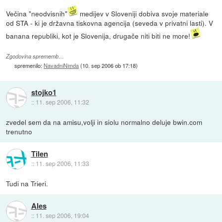
Večina "neodvisnih"
medijev v Sloveniji dobiva svoje materiale
od STA - ki je državna tiskovna agencija (seveda v privatni lasti). V
banana republiki, kot je Slovenija, drugače niti biti ne more!
Zgodovina sprememb…
spremenilo:
NavadniNimda
(
10. sep 2006 ob 17:18
)
stojko1
::
11. sep 2006, 11:32
zvedel sem da na amisu,volji in siolu normalno deluje bwin.com
trenutno
Tilen
::
11. sep 2006, 11:33
Tudi na Trieri.
Ales
::
11. sep 2006, 19:04