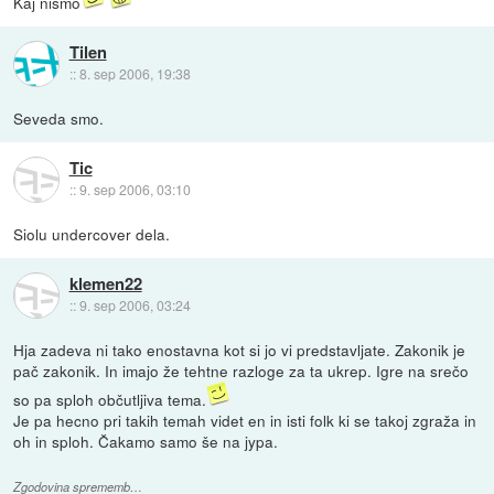
Kaj nismo
Tilen
::
8. sep 2006, 19:38
Seveda smo.
Tic
::
9. sep 2006, 03:10
Siolu undercover dela.
klemen22
::
9. sep 2006, 03:24
Hja zadeva ni tako enostavna kot si jo vi predstavljate. Zakonik je
pač zakonik. In imajo že tehtne razloge za ta ukrep. Igre na srečo
so pa sploh občutljiva tema.
Je pa hecno pri takih temah videt en in isti folk ki se takoj zgraža in
oh in sploh. Čakamo samo še na jypa.
Zgodovina sprememb…