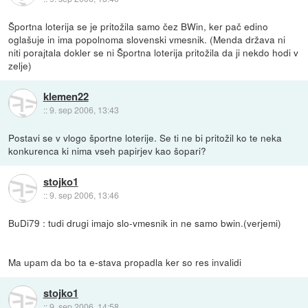
Športna loterija se je pritožila samo čez BWin, ker pač edino
oglašuje in ima popolnoma slovenski vmesnik. (Menda država ni
niti porajtala dokler se ni Športna loterija pritožila da ji nekdo hodi v
zelje)
klemen22
::
9. sep 2006, 13:43
Postavi se v vlogo športne loterije. Se ti ne bi pritožil ko te neka
konkurenca ki nima vseh papirjev kao šopari?
stojko1
::
9. sep 2006, 13:46
BuDi79 : tudi drugi imajo slo-vmesnik in ne samo bwin.(verjemi)
Ma upam da bo ta e-stava propadla ker so res invalidi
stojko1
::
9. sep 2006, 14:58