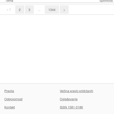
Tema
Sporočila
< 1
...
2
3
1344
>
Pravila
Večina pravic pridržanih
Odgovornost
Oglaševanje
Kontakt
ISSN 1581-0186