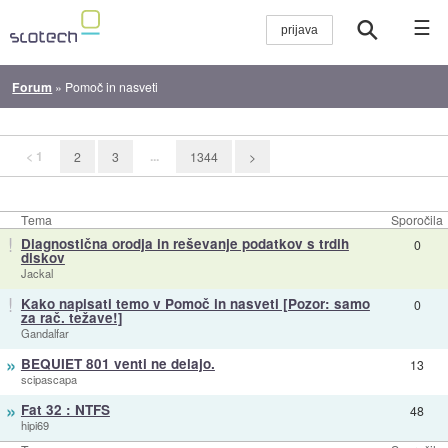
☰
Forum
»
Pomoč in nasveti
< 1
...
2
3
1344
>
Tema
Sporočila
!
Diagnostična orodja in reševanje podatkov s trdih
0
diskov
Jackal
!
Kako napisati temo v Pomoč in nasveti [Pozor: samo
0
za rač. težave!]
Gandalfar
»
BEQUIET 801 venti ne delajo.
13
scipascapa
»
Fat 32 : NTFS
48
hipi69