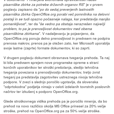
" je v prvem
pisarniške zbirke za potrebe državnih organov RS
poglavju zapisano da "
po do sedaj preverjenih lastnostih
pisarniška zbirka OpenOffice.org porabi več pomnilnika na delovni
postaji in se tudi opazno počasneje nalaga, kar predstavlja manjšo
", ter da "
pomankljivost
še vedno pa obstaja nerazrešen največji
problem, to pa je prenosljivost dokumentov med obema
". V nadaljevanju je pojasnjeno, da
pisarniškima zbirkama
OpenOffice.org ponuja delno prenosljivost in predvsem ne podpira
prenosa makrov, prenos pa je otežen zato, ker Microsoft uporablja
svoje lastne (zaprte) formate dokumentov, ki so zaprti.
V drugem poglavju dokument obravnava tveganja prehoda. Ta naj
bi bila predvsem sprejem nove programske opreme s strani
končnih uporabnikov ter stroški prešolanja, sledijo tehnična
tveganja povezana s prenosljivostjo dokumentov, tretjo zvrst
tveganj pa predstavlja zagotovitev ustreznega nivoja tehnične
podpore. V zvezi s slednjo poročilo ugotavlja, da slovenska
"odprtokodna" podjetja nimajo v celoti izdelanih tovrstnih poslovnih
načrtov ter izkušenj s podporo OpenOffice.org.
Glede stroškovnega vidika prehoda pa je poročilo mnenja, da bo
prehod na novo različico okolja MS Office prinesel za 20% večje
stroške, prehod na OpenOffice.org pa za 50% večje stroške.