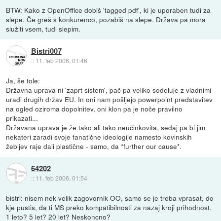
BTW: Kako z OpenOffice dobiš 'tagged pdf', ki je uporaben tudi za
slepe. Če greš s konkurenco, pozabiš na slepe. Država pa mora
služiti vsem, tudi slepim.
Bistri007
::
11. feb 2006, 01:46
Ja, še tole:
Državna uprava ni 'zaprt sistem', pač pa veliko sodeluje z vladnimi
uradi drugih držav EU. In oni nam pošljejo powerpoint predstavitev
na ogled oziroma dopolnitev, oni klon pa je noče pravilno
prikazati...
Državana uprava je že tako ali tako neučinkovita, sedaj pa bi jim
nekateri zaradi svoje fanatične ideologije namesto kovinskih
žebljev raje dali plastične - samo, da *further our cause*.
64202
::
11. feb 2006, 01:54
bistri: nisem nek velik zagovornik OO, samo se je treba vprasat, do
kje pustis, da ti MS preko kompatibilnosti za nazaj kroji prihodnost.
1 leto? 5 let? 20 let? Neskoncno?