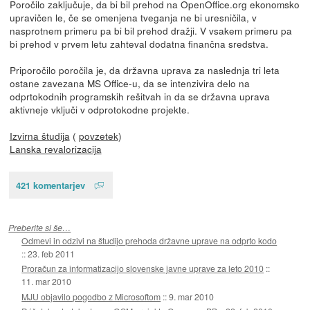
Poročilo zaključuje, da bi bil prehod na OpenOffice.org ekonomsko
upravičen le, če se omenjena tveganja ne bi uresničila, v
nasprotnem primeru pa bi bil prehod dražji. V vsakem primeru pa
bi prehod v prvem letu zahteval dodatna finančna sredstva.
Priporočilo poročila je, da državna uprava za naslednja tri leta
ostane zavezana MS Office-u, da se intenzivira delo na
odprtokodnih programskih rešitvah in da se državna uprava
aktivneje vključi v odprotokodne projekte.
Izvirna študija
(
povzetek
)
Lanska revalorizacija
421 komentarjev
Preberite si še…
Odmevi in odzivi na študijo prehoda državne uprave na odprto kodo
::
23. feb 2011
Proračun za informatizacijo slovenske javne uprave za leto 2010
::
11. mar 2010
MJU objavilo pogodbo z Microsoftom
::
9. mar 2010