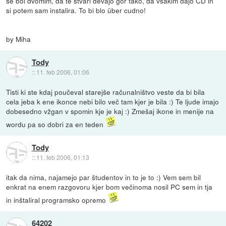
se bol dvomim, da te stvari devajo gor tako, da vsakim dajo CD in
si potem sam instalira. To bi blo über cudno!
by Miha
Tody
::
11. feb 2006, 01:06
Tisti ki ste kdaj poučeval starejše računalništvo veste da bi bila
cela jeba k ene ikonce nebi bilo več tam kjer je bila :) Te ljude imajo
dobesedno vžgan v spomin kje je kaj :) Zmešaj ikone in menije na
wordu pa so dobri za en teden
Tody
::
11. feb 2006, 01:13
itak da nima, najamejo par študentov in to je to :) Vem sem bil
enkrat na enem razgovoru kjer bom večinoma nosil PC sem in tja
in inštaliral programsko opremo
64202