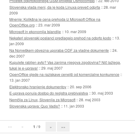
Pričetek odprtokodnega GSM projekta OsmocomBB
::
22. feb 2010
Slovenska vlada meni, da je koda Linuxa preveč odprta
::
28. mar
2009
Mnenje: Kolikšna je cena prehoda iz Microsoft Office na
OpenOffice.org
::
23. mar 2009
Microsoft in ekonomija Islandije
::
10. mar 2009
Nekateri slovenski poslanci predlagajo prehod na odprto kodo
::
13.
jan 2009
Na Norveškem obvezna uporaba ODF za vladne dokumente
::
24.
dec 2007
Kupujete rabljen avto? Vas zanima njegova zgodovina? Nič lažjega,
tukaj je e-uprava!
::
29. maj 2007
OpenOffice glede na raziskave cenejši od komercialne konkurence
::
13. jan 2007
Elektronsko hranjenje dokumentov
::
20. sep 2006
E-uprava ponuja dostop do registra prebivalstva
::
30. maj 2003
Nemčija za Linux, Slovenija za Microsoft
::
28. maj 2003
Slovenska uprava: Quo Vadis?
::
11. jan 2003
««
«
1
/ 9
»
»»