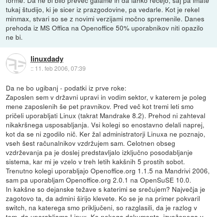
tukaj študijo, ki je sicer iz prazgodovine, pa vedarle. Kot je rekel
minmax, stvari so se z novimi verzijami močno spremenile. Danes
prehoda iz MS Offica na Openoffice 50% uporabnikov niti opazilo
ne bi.
linuxdady
::
11. feb 2006, 07:39
Da ne bo ugibanj - podatki iz prve roke:
Zaposlen sem v državni upravi in vodim sektor, v katerem je poleg
mene zaposlenih še pet pravnikov. Pred več kot tremi leti smo
pričeli uporabljati Linux (takrat Mandrake 8.2). Prehod ni zahteval
nikakršnega usposabljanja. Vsi kolegi so enostavno delali naprej,
kot da se ni zgodilo nič. Ker žal administratorji Linuxa ne poznajo,
vseh šest računalnikov vzdržujem sam. Celotnen obseg
vzdrževanja pa je doslej predstavljalo izključno posodabljanje
sistema, kar mi je vzelo v treh letih kakšnih 5 prostih sobot.
Trenutno kolegi uporabljajo Openoffice.org 1.1.5 na Mandrivi 2006,
sam pa uporabljam Openoffice.org 2.0.1 na OpenSuSE 10.0.
In kakšne so dejanske težave s katerimi se srečujem? Največja je
zagotovo ta, da admini širijo klevete. Ko se je na primer pokvaril
switch, na katerega smo priključeni, so razglasili, da je razlog v
tem, da uporabljamo Linux. Ko nekega dokumenta, izvoženega v