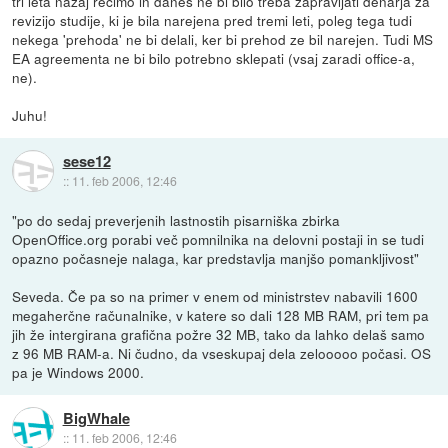
tri leta nazaj recimo in danes ne bi bilo treba zapravljati denarja za
revizijo studije, ki je bila narejena pred tremi leti, poleg tega tudi
nekega 'prehoda' ne bi delali, ker bi prehod ze bil narejen. Tudi MS
EA agreementa ne bi bilo potrebno sklepati (vsaj zaradi office-a,
ne).
Juhu!
sese12
::
11. feb 2006, 12:46
"po do sedaj preverjenih lastnostih pisarniška zbirka
OpenOffice.org porabi več pomnilnika na delovni postaji in se tudi
opazno počasneje nalaga, kar predstavlja manjšo pomankljivost"
Seveda. Če pa so na primer v enem od ministrstev nabavili 1600
megaherčne računalnike, v katere so dali 128 MB RAM, pri tem pa
jih že intergirana grafična požre 32 MB, tako da lahko delaš samo
z 96 MB RAM-a. Ni čudno, da vseskupaj dela zelooooo počasi. OS
pa je Windows 2000.
BigWhale
::
11. feb 2006, 12:46