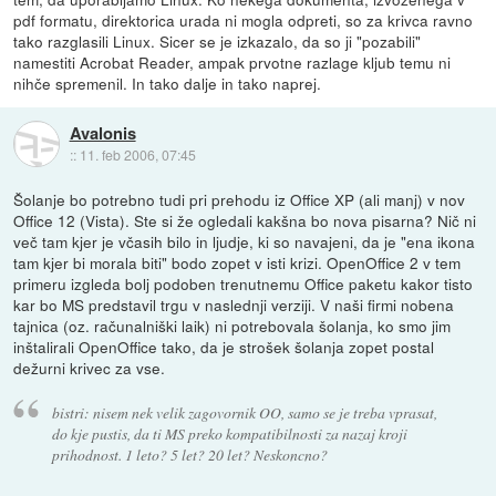
pdf formatu, direktorica urada ni mogla odpreti, so za krivca ravno
tako razglasili Linux. Sicer se je izkazalo, da so ji "pozabili"
namestiti Acrobat Reader, ampak prvotne razlage kljub temu ni
nihče spremenil. In tako dalje in tako naprej.
Avalonis
::
11. feb 2006, 07:45
Šolanje bo potrebno tudi pri prehodu iz Office XP (ali manj) v nov
Office 12 (Vista). Ste si že ogledali kakšna bo nova pisarna? Nič ni
več tam kjer je včasih bilo in ljudje, ki so navajeni, da je "ena ikona
tam kjer bi morala biti" bodo zopet v isti krizi. OpenOffice 2 v tem
primeru izgleda bolj podoben trenutnemu Office paketu kakor tisto
kar bo MS predstavil trgu v naslednji verziji. V naši firmi nobena
tajnica (oz. računalniški laik) ni potrebovala šolanja, ko smo jim
inštalirali OpenOffice tako, da je strošek šolanja zopet postal
dežurni krivec za vse.
bistri: nisem nek velik zagovornik OO, samo se je treba vprasat,
do kje pustis, da ti MS preko kompatibilnosti za nazaj kroji
prihodnost. 1 leto? 5 let? 20 let? Neskoncno?