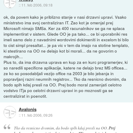
::
11. feb 2006, 09:18
ok, da povem kako je priblizno stanje v nasi drzavni upravi. Vsako
ministrstvo ima svoj centraliziran IT. Zao kot je omenjal prej
Microsoft nimajo SMSa. Ker za 400 racunalnikov se ga ne splaca
implementirat v sistem. Glede OO je pa tako... ce bi uporabniki res
imeli samo delo z navadnimi wordovimi dokimeniti in excelom bi bilo
to cist simpl presaltat... je pa vic v tem da imajo na stotine templato,
ki stestirano na OO ne delajo kot bi morali... da ne govorim o
makrojih...
Plus to, da ima drzavna uprava en kup za en kurc programerjev, ki
so naredili specificne aplikacije, katere ne delajo brez MS officea...
ze ko so posodabljali vezijo office na 2003 je bilo jebanja in
popravljanj razni neumnih registrov... Tko da resnicno dvomim, da
bodo splh kdaj presli na OO. Prej bodo moral zamenjati celotno
vodstvo ITja po celotni drzavni upravi in po moznosti ga se
centralizirat in poenotit.
Avalonis
::
11. feb 2006, 09:26
Tko da resnicno dvomim, da bodo splh kdaj presli na OO.
Prej