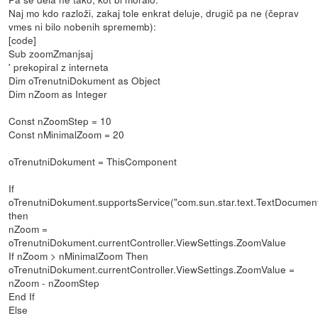
Naj mo kdo razloži, zakaj tole enkrat deluje, drugič pa ne (čeprav
vmes ni bilo nobenih sprememb):
[code]
Sub zoomZmanjsaj
' prekopiral z interneta
Dim oTrenutniDokument as Object
Dim nZoom as Integer
Const nZoomStep = 10
Const nMinimalZoom = 20
oTrenutniDokument = ThisComponent
If
oTrenutniDokument.supportsService("com.sun.star.text.TextDocument
then
nZoom =
oTrenutniDokument.currentController.ViewSettings.ZoomValue
If nZoom > nMinimalZoom Then
oTrenutniDokument.currentController.ViewSettings.ZoomValue =
nZoom - nZoomStep
End If
Else