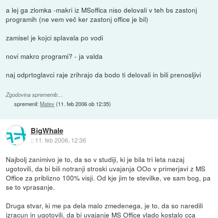
a lej ga zlomka -makri iz MSoffica niso delovali v teh bs zastonj
programih (ne vem več ker zastonj office je bil)
zamisel je kojci splavala po vodi
novi makro programi? - ja valda
naj odprtoglavci raje zrihrajo da bodo ti delovali in bili prenosljivi
Zgodovina sprememb…
spremenil:
Matev
(
11. feb 2006 ob 12:35
)
BigWhale
::
11. feb 2006, 12:36
Najbolj zanimivo je to, da so v studiji, ki je bila tri leta nazaj
ugotovili, da bi bili notranji stroski uvajanja OOo v primerjavi z MS
Office za priblizno 100% visji. Od kje jim te stevilke, ve sam bog, pa
se to vprasanje.
Druga stvar, ki me pa dela malo zmedenega, je to, da so naredili
izracun in ugotovili, da bi uvajanje MS Office vlado kostalo cca