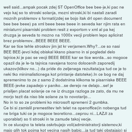
well said...ampak pocak zdej ST OpenOffice bee bee-je,ki pac ne
vejo kaj so to stroski solanja, mozni stroski,ki bi nastali zaradi
moznih problemov s formati(zdej se bojo itak drl open document
bee bee beee) pa xml beee beee beee in seveda ker njim rata en
miniaturni pisarniski problem resit z exportom v xml al pa kej
druzga je seveda to mozno na 1000x vecji problem lepo aplicirat
brez problemov...BEEE BEEE BEEE.
Kar se tice tehle stroskov jim jst kr verjamem.Why?...ce so nasi
BEE BEE-jevci kdaj obiskal kksno pisarno in si pogledal delo
tajnice,ki je pac se vecji BEEE BEEE kar se tice worda...so mogoce
opazil da je le-ta tajnica navajena tocno dolocenih zaporedij
ukazov(klikov no...) da pride do zeljenega rezultata(pa tud ce je to
neki tko minimalisticnega kot printanje datoteke).In ce bog ne daj
spremenimo to ze z samo 2 dodatnima klikoma te pisarniske BEEE
BEEE-jevke zapadejo v paniko...se derejo ne delajo...sef je
prisiljen placat solanje ce ne iz druzga razloga ze zato, da mu ne
morjo tezit da niso ble solane za to novotarijo...
No in to so ze problemi ko microsoft spremeni 2 gumbka.
Ce bi si zamislil premestitev teh telet na openoffice(in nobenga tud
ne briga tuki ce je mogoce teoreticno...ceprou ni...LAZJI za
uporablat) so ti stroski in te zamude takoj vecje.
In ce slucajno ta teleta oskrbujejo voli(administratorji sistemov,ki
majo glih tok pojma kot vecina nasih babic...ja tud taki obstajajo) si