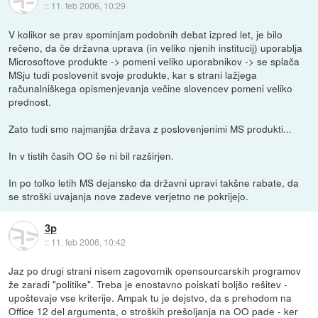
::
11. feb 2006, 10:29
V kolikor se prav spominjam podobnih debat izpred let, je bilo
rečeno, da če državna uprava (in veliko njenih institucij) uporablja
Microsoftove produkte -> pomeni veliko uporabnikov -> se splača
MSju tudi poslovenit svoje produkte, kar s strani lažjega
računalniškega opismenjevanja večine slovencev pomeni veliko
prednost.
Zato tudi smo najmanjša država z poslovenjenimi MS produkti...
In v tistih časih OO še ni bil razširjen.
In po tolko letih MS dejansko da državni upravi takšne rabate, da
se stroški uvajanja nove zadeve verjetno ne pokrijejo.
3p
::
11. feb 2006, 10:42
Jaz po drugi strani nisem zagovornik opensourcarskih programov
že zaradi "politike". Treba je enostavno poiskati boljšo rešitev -
upoštevaje vse kriterije. Ampak tu je dejstvo, da s prehodom na
Office 12 del argumenta, o stroških prešoljanja na OO pade - ker