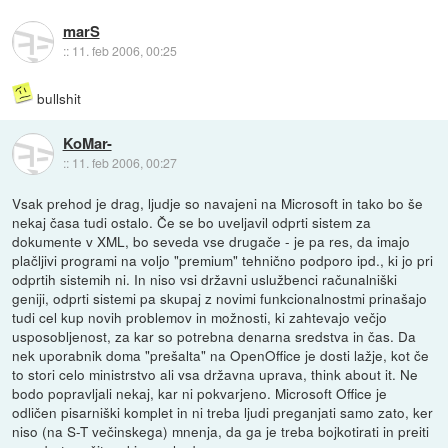
marS
::
11. feb 2006, 00:25
bullshit
KoMar-
::
11. feb 2006, 00:27
Vsak prehod je drag, ljudje so navajeni na Microsoft in tako bo še
nekaj časa tudi ostalo. Če se bo uveljavil odprti sistem za
dokumente v XML, bo seveda vse drugače - je pa res, da imajo
plačljivi programi na voljo "premium" tehnično podporo ipd., ki jo pri
odprtih sistemih ni. In niso vsi državni uslužbenci računalniški
geniji, odprti sistemi pa skupaj z novimi funkcionalnostmi prinašajo
tudi cel kup novih problemov in možnosti, ki zahtevajo večjo
usposobljenost, za kar so potrebna denarna sredstva in čas. Da
nek uporabnik doma "prešalta" na OpenOffice je dosti lažje, kot če
to stori celo ministrstvo ali vsa državna uprava, think about it. Ne
bodo popravljali nekaj, kar ni pokvarjeno. Microsoft Office je
odličen pisarniški komplet in ni treba ljudi preganjati samo zato, ker
niso (na S-T večinskega) mnenja, da ga je treba bojkotirati in preiti