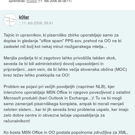
spremenilo:
hruske
(
11. feb 2006 ob 08:11
)
k0lar
::
11. feb 2006, 08:41
Tajnic in upravnikov, ki pisarniško zbirko uporabljajo samo za
dopise in gledanje "office spam" PPS-sov, prehod na OO ne bi
zaskelel nič bolj kot nekaj minut možganskega mletja...
Manjša podjetja bi si zagotovo lahko privoščila takšen skok,
seveda če bi bili administratorji dovolj usposobljeni in
pripravljeni...sam vem, da bi lahko večja slovenska občina (MOC)
brez težav lahko preklopila na OO!
Problem se pojavi pri večjih poodjetjih (naprimer NLB), kjer
intenzivno uporabljajo MSN Office in njegovo povezljivost z ostalimi
Microsoft produkti (beri Outlook in Exchange...)! Tu ne bi mogli
samo zamenjati pisarniškega kompleta, ampak bi morali menjati
celoten sistem....kar bi jih seveda brez problema uspelo, ker imajo
zelo dobre centre in obvezne tečaje usposabljanja za
računalnikom!
Ko bosta MSN Office in OO postala popolnoma združljiva za XML,