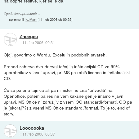
na odprte rešitve, kjer se le da.
Zgodovina sprememb…
spremenil:
KoMar-
(
11. feb 2006 ob 00:29
)
Zheegec
::
11. feb 2006, 00:31
Ojoj, govorimo o Wordu, Excelu in podobnih stvareh.
Prehod zahteva dvo-dnevni tečaj in inštalacijski CD za 99%
uporabnikov v javni upravi, pri MS pa rabiš licenco in inštalacijski
CD.
Če se pa ena tajnica ali pa minister ne zna "privaditi" na
Openoffice, potem pa res ne vem kakšne genije imamo v javni
upravi. MS Office ni združljiv z vsemi OO standardi/formati, OO pa
je (skoraj??) z vsemi MS Office standardi/formati. To je to, end of
story.
Looooooka
::
11. feb 2006, 00:37