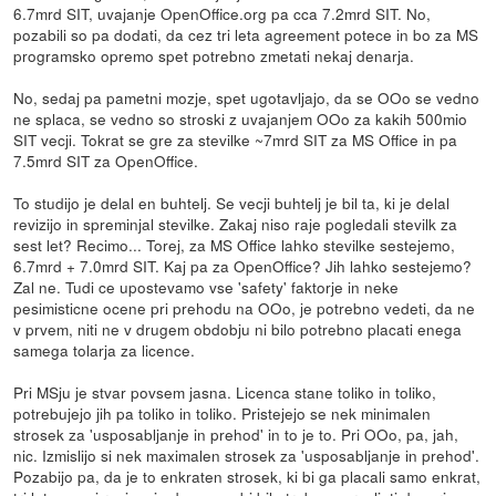
6.7mrd SIT, uvajanje OpenOffice.org pa cca 7.2mrd SIT. No,
pozabili so pa dodati, da cez tri leta agreement potece in bo za MS
programsko opremo spet potrebno zmetati nekaj denarja.
No, sedaj pa pametni mozje, spet ugotavljajo, da se OOo se vedno
ne splaca, se vedno so stroski z uvajanjem OOo za kakih 500mio
SIT vecji. Tokrat se gre za stevilke ~7mrd SIT za MS Office in pa
7.5mrd SIT za OpenOffice.
To studijo je delal en buhtelj. Se vecji buhtelj je bil ta, ki je delal
revizijo in spreminjal stevilke. Zakaj niso raje pogledali stevilk za
sest let? Recimo... Torej, za MS Office lahko stevilke sestejemo,
6.7mrd + 7.0mrd SIT. Kaj pa za OpenOffice? Jih lahko sestejemo?
Zal ne. Tudi ce upostevamo vse 'safety' faktorje in neke
pesimisticne ocene pri prehodu na OOo, je potrebno vedeti, da ne
v prvem, niti ne v drugem obdobju ni bilo potrebno placati enega
samega tolarja za licence.
Pri MSju je stvar povsem jasna. Licenca stane toliko in toliko,
potrebujejo jih pa toliko in toliko. Pristejejo se nek minimalen
strosek za 'usposabljanje in prehod' in to je to. Pri OOo, pa, jah,
nic. Izmislijo si nek maximalen strosek za 'usposabljanje in prehod'.
Pozabijo pa, da je to enkraten strosek, ki bi ga placali samo enkrat,