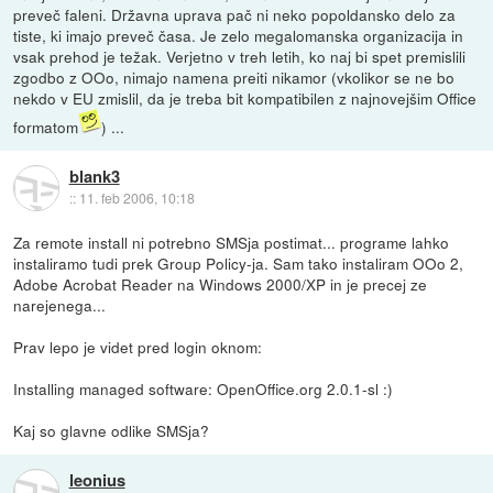
preveč faleni. Državna uprava pač ni neko popoldansko delo za
tiste, ki imajo preveč časa. Je zelo megalomanska organizacija in
vsak prehod je težak. Verjetno v treh letih, ko naj bi spet premislili
zgodbo z OOo, nimajo namena preiti nikamor (vkolikor se ne bo
nekdo v EU zmislil, da je treba bit kompatibilen z najnovejšim Office
formatom
) ...
blank3
::
11. feb 2006, 10:18
Za remote install ni potrebno SMSja postimat... programe lahko
instaliramo tudi prek Group Policy-ja. Sam tako instaliram OOo 2,
Adobe Acrobat Reader na Windows 2000/XP in je precej ze
narejenega...
Prav lepo je videt pred login oknom:
Installing managed software: OpenOffice.org 2.0.1-sl :)
Kaj so glavne odlike SMSja?
leonius