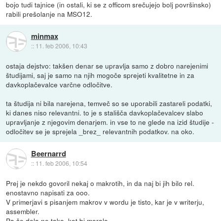
bojo tudi tajnice (in ostali, ki se z officom srečujejo bolj površinsko)
rabili prešolanje na MSO12.
minmax
::
11. feb 2006, 10:43
ostaja dejstvo: takšen denar se upravlja samo z dobro narejenimi
študijami, saj je samo na njih mogoče sprejeti kvalitetne in za
davkoplačevalce varčne odločitve.
ta študija ni bila narejena, temveč so se uporabili zastareli podatki,
ki danes niso relevantni. to je s stališča davkoplačevalcev slabo
upravljanje z njegovim denarjem. in vse to ne glede na izid študije -
odločitev se je sprejela _brez_ relevantnih podatkov. na oko.
Beernarrd
::
11. feb 2006, 10:54
Prej je nekdo govoril nekaj o makrotih, in da naj bi jih bilo rel.
enostavno napisati za ooo.
V primerjavi s pisanjem makrov v wordu je tisto, kar je v writerju,
assembler.
Pa še dela ne tako, kot bi moralo.