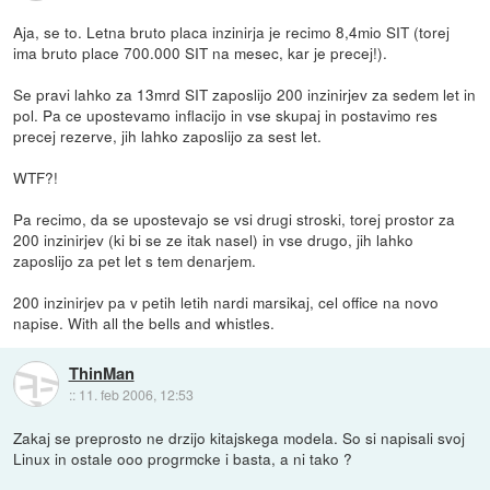
Aja, se to. Letna bruto placa inzinirja je recimo 8,4mio SIT (torej
ima bruto place 700.000 SIT na mesec, kar je precej!).
Se pravi lahko za 13mrd SIT zaposlijo 200 inzinirjev za sedem let in
pol. Pa ce upostevamo inflacijo in vse skupaj in postavimo res
precej rezerve, jih lahko zaposlijo za sest let.
WTF?!
Pa recimo, da se upostevajo se vsi drugi stroski, torej prostor za
200 inzinirjev (ki bi se ze itak nasel) in vse drugo, jih lahko
zaposlijo za pet let s tem denarjem.
200 inzinirjev pa v petih letih nardi marsikaj, cel office na novo
napise. With all the bells and whistles.
ThinMan
::
11. feb 2006, 12:53
Zakaj se preprosto ne drzijo kitajskega modela. So si napisali svoj
Linux in ostale ooo progrmcke i basta, a ni tako ?