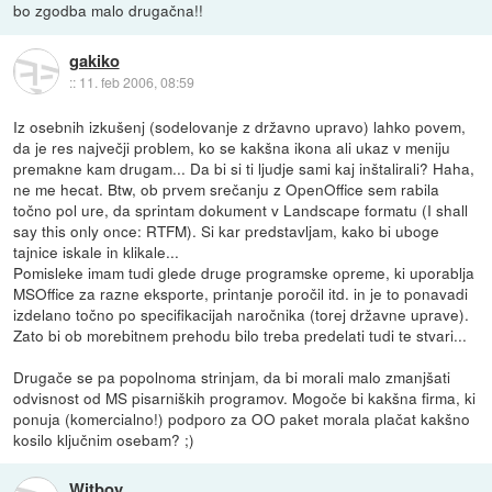
bo zgodba malo drugačna!!
gakiko
::
11. feb 2006, 08:59
Iz osebnih izkušenj (sodelovanje z državno upravo) lahko povem,
da je res največji problem, ko se kakšna ikona ali ukaz v meniju
premakne kam drugam... Da bi si ti ljudje sami kaj inštalirali? Haha,
ne me hecat. Btw, ob prvem srečanju z OpenOffice sem rabila
točno pol ure, da sprintam dokument v Landscape formatu (I shall
say this only once: RTFM). Si kar predstavljam, kako bi uboge
tajnice iskale in klikale...
Pomisleke imam tudi glede druge programske opreme, ki uporablja
MSOffice za razne eksporte, printanje poročil itd. in je to ponavadi
izdelano točno po specifikacijah naročnika (torej državne uprave).
Zato bi ob morebitnem prehodu bilo treba predelati tudi te stvari...
Drugače se pa popolnoma strinjam, da bi morali malo zmanjšati
odvisnost od MS pisarniških programov. Mogoče bi kakšna firma, ki
ponuja (komercialno!) podporo za OO paket morala plačat kakšno
kosilo ključnim osebam? ;)
Witboy