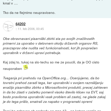
kmal v ....
Tko da ne flejmimo neupraviceno.
64202
::
11. feb 2006, 00:45
Obe obravnavani pisarniški zbirki sta po svojih značilnostih
primerni za uporabo v delovnem okolju državnih organov RS,
pravzaprav obe nudita več funkcionalnosti, kot jih povprečen
uporabnik v državni upravi potrebuje.
Kaj zdaj to, tukaj na slo-techu so me ze poucili, da je OO cisto
neuporaben
Tveganja pri prehodu na OpenOffice.org... Ocenjujemo, da bo
tovrstni prehod zaradi tega, ker uporabniki v svojem razmišljanju
enačijo pisarniško zbirko s Microsoftovimi produkti, precej zahteven
in da bo zlasti v začetku pomenil visoko število klicev na EVT, saj
bodo praviloma uporabniki vsak problem ali zastoj, ne glede zakaj
je do tega prišlo, smatrali za napako v programski opremi
Torej bo zabavno ob prehodu na mso 12... na katero verzijo se