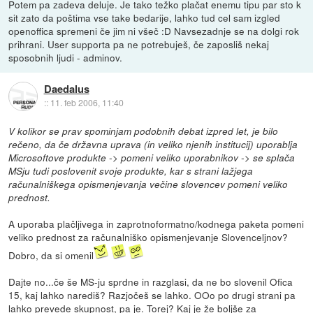
Potem pa zadeva deluje. Je tako težko plačat enemu tipu par sto k
sit zato da poštima vse take bedarije, lahko tud cel sam izgled
openoffica spremeni če jim ni všeč :D Navsezadnje se na dolgi rok
prihrani. User supporta pa ne potrebuješ, če zaposliš nekaj
sposobnih ljudi - adminov.
Daedalus
::
11. feb 2006, 11:40
V kolikor se prav spominjam podobnih debat izpred let, je bilo
rečeno, da če državna uprava (in veliko njenih institucij) uporablja
Microsoftove produkte -> pomeni veliko uporabnikov -> se splača
MSju tudi poslovenit svoje produkte, kar s strani lažjega
računalniškega opismenjevanja večine slovencev pomeni veliko
prednost.
A uporaba plačljivega in zaprotnoformatno/kodnega paketa pomeni
veliko prednost za računalniško opismenjevanje Slovenceljnov?
Dobro, da si omenil
Dajte no...če še MS-ju sprdne in razglasi, da ne bo slovenil Ofica
15, kaj lahko narediš? Razjočeš se lahko. OOo po drugi strani pa
lahko prevede skupnost, pa je. Torej? Kaj je že boljše za