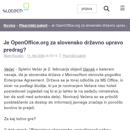
☰
Novice
»
Pisarniški paketi
»
Je OpenOffice.org za slovensko državno upravo predrag?
Je OpenOffice.org za slovensko državno upravo
predrag?
Matej Kovačič
::
11. feb 2006
ob 00:13
Pisarniški paketi
- Spletni Večer je 2. februarja objavil
članek
v katerem
Večer
navaja, da je slovenska država z Microsoftom obnovila pogodbo
Enterprise Agreement. Država se je torej odločila za MS Office, in
sicer na podlagi študije, ki pa je novinarjem Večera niso hoteli
posredovati (ogledali naj bi si jo lahko le na sedežu ministrstva,
ker da sodi med avtorska dela). Novinarji Večera so se pritožili
pooblaščenki za dostop do informacij javnega značaja in poročilo
končno le prejeli.
Za kaj točno gre?
V dokumentu "
Primerjava ekonomske upravičenosti nabav