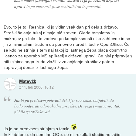
bodo moral zamenjati celotno vodstvo ITja po celotni drzavni
upravi
in po moznosti ga se centralizirat in poenotit.
Evo, to je to! Resnica, ki jo vidim vsak dan pri delu z državo.
Stroški šolanja tukaj nimajo nič zraven. Glede templetov in
makrojev pa tole : te zadeve po kompleksnosti niso zahtevne in se
jih z minimalnim trudom da ponovno narediti tudi v OpenOfficu. Če
se kdo ne strinja s tem naj takoj iz lastnega žepa plača dosmrtno
licenco za uporabo MS aplikacij v državni upravi. Če nisi pripravljen
niti minimalnega truda vložiti v zmanjšanje stroškov potem
zapravljaj denar iz lastnega žepa.
Matevžk
::
11. feb 2006, 10:12
Jaz bi pa predvsem pohvalil del, kjer so nekako obljubili, da
bodo podpirali odprtokodne projekte. Drugega (migracijo) itak
ni bilo za pričakovati.
Js je pa predvsem strinjam s temle
In kljub temu, da sem fan OOo, se mi rezultati študije ne zdijo