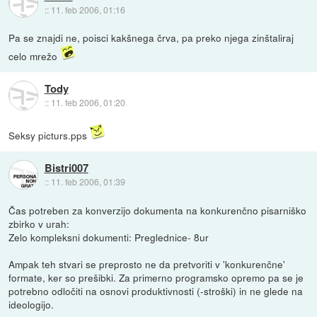
::
11. feb 2006, 01:16
Pa se znajdi ne, poisci kakšnega črva, pa preko njega zinštaliraj
celo mrežo
Tody
::
11. feb 2006, 01:20
Seksy picturs.pps
Bistri007
::
11. feb 2006, 01:39
Čas potreben za konverzijo dokumenta na konkurenčno pisarniško
zbirko v urah:
Zelo kompleksni dokumenti: Preglednice- 8ur
Ampak teh stvari se preprosto ne da pretvoriti v 'konkurenčne'
formate, ker so prešibki. Za primerno programsko opremo pa se je
potrebno odločiti na osnovi produktivnosti (-stroški) in ne glede na
ideologijo.