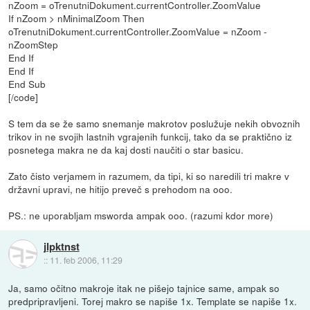
nZoom = oTrenutniDokument.currentController.ZoomValue
If nZoom > nMinimalZoom Then
oTrenutniDokument.currentController.ZoomValue = nZoom -
nZoomStep
End If
End If
End Sub
[/code]
S tem da se že samo snemanje makrotov poslužuje nekih obvoznih
trikov in ne svojih lastnih vgrajenih funkcij, tako da se praktično iz
posnetega makra ne da kaj dosti naučiti o star basicu.
Zato čisto verjamem in razumem, da tipi, ki so naredili tri makre v
državni upravi, ne hitijo preveč s prehodom na ooo.
PS.: ne uporabljam msworda ampak ooo. (razumi kdor more)
jlpktnst
::
11. feb 2006, 11:29
Ja, samo očitno makroje itak ne pišejo tajnice same, ampak so
predpripravljeni. Torej makro se napiše 1x. Template se napiše 1x.