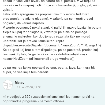
besed in tako vidiš stvari, na katere ne bi pomislil. V writerju pa
moraš vse to vnaprej najti drugje v dokumentaciji, guglu, ipd, ročno
vpisati.
Tako lahko sprogramiraš preprost makro v wordu tudi brez
predznanja (relativno gledano), v writerju pa se moraš precej
poglobiti, da karkoli napišeš.
V wordu posnameš nekaj stvari, ki naj bi jih makro izvajal, in potem
zlepiš skupaj ter prilagodiš, v writerju pa ti nič ne pomaga
snemanje makrotov, ker dobljenega rezultata itak ne moreš
uporabiti, ker je preveč kompliciran. (npr.:
dispatcher.executeDispatch(document, ".uno:Zoom", "", 0, args1())
Ko pa greš kaj brat o tem dispečerju, pa se postaraš, preden kaj
razumeš. Sploh, če ga rabiš samo za dobiTrenutniZoom -
nastaviNoviZoom (ali katerokoli drugo vrednost)).
Je pa res, da lahko uporabiš pytona, beana, javo, kar mora biti
super, če veš kaj s tem narediti.
Matev
::
11. feb 2006, 12:34
mi v podjetju z 320+ zaposlenimi smo imeli lep namen preiti na
odprtokodne programe - namesto office-a