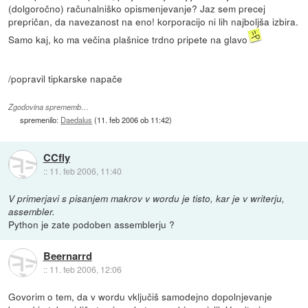
(dolgoročno) računalniško opismenjevanje? Jaz sem precej
prepričan, da navezanost na eno! korporacijo ni lih najboljša izbira.
Samo kaj, ko ma večina plašnice trdno pripete na glavo
/popravil tipkarske napače
Zgodovina sprememb…
spremenilo:
Daedalus
(
11. feb 2006 ob 11:42
)
CCfly
::
11. feb 2006, 11:40
V primerjavi s pisanjem makrov v wordu je tisto, kar je v writerju,
assembler.
Python je zate podoben assemblerju ?
Beernarrd
::
11. feb 2006, 12:06
Govorim o tem, da v wordu vključiš samodejno dopolnjevanje