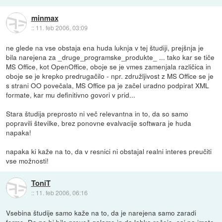
minmax
::
11. feb 2006, 03:09
ne glede na vse obstaja ena huda luknja v tej študiji, prejšnja je
bila narejena za _druge_programske_produkte_ ... tako kar se tiče
MS Office, kot OpenOffice, oboje se je vmes zamenjala različica in
oboje se je krepko predrugačilo - npr. združljivost z MS Office se je
s strani OO povečala, MS Office pa je začel uradno podpirat XML
formate, kar mu definitivno govori v prid...
Stara študija preprosto ni več relevantna in to, da so samo
popravili številke, brez ponovne evalvacije softwara je huda
napaka!
napaka ki kaže na to, da v resnici ni obstajal realni interes preučiti
vse možnosti!
ToniT
::
11. feb 2006, 06:16
Vsebina študije samo kaže na to, da je narejena samo zaradi
forme. Da ne bi bilo preveč galame in da lahko rečejo, saj pa imate