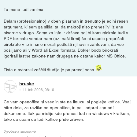
To mene tudi zanima.
Delam (profesionalno) v obeh pisarnah in trenutno je edini resen
argument, ki sem ga slišal ta, da makroji niso prenesljivi iz ene
pisarne v drugo. Samo za info. : država naj bi komunicirala tudi v
PDF formatu vendar nam (oz. naši firmi) še ni uspelo prepričati
birokrate v to in smo morali podležti njihovim zahtevam, da vse
pošiljamo ali v Word ali Excel formatu. Dokler bodo birokrati
igorirali lastne zakone nam drugega ne ostane kakor MS Office.
Tista o avtorski zaščiti študije je pa precej bosa
hruske
::
11. feb 2006, 08:10
Ce vam openoffice ni vsec in ste na linuxu, si poglejte koffice. Vsaj
hitro dela, za razliko od openoffice, in pa - odpret zna pdf
dokumente. Itak pa mislijo kde prenest tud na windows v kratkem,
tako da upam da tudi koffice pride zraven.
Zgodovina sprememb…