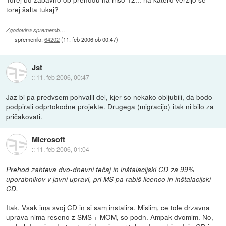
torej šalta tukaj?
Zgodovina sprememb…
spremenilo:
64202
(
11. feb 2006 ob 00:47
)
Jst
::
11. feb 2006, 00:47
Jaz bi pa predvsem pohvalil del, kjer so nekako obljubili, da bodo
podpirali odprtokodne projekte. Drugega (migracijo) itak ni bilo za
pričakovati.
Microsoft
::
11. feb 2006, 01:04
Prehod zahteva dvo-dnevni tečaj in inštalacijski CD za 99%
uporabnikov v javni upravi, pri MS pa rabiš licenco in inštalacijski
CD.
Itak. Vsak ima svoj CD in si sam instalira. Mislim, ce tole drzavna
uprava nima reseno z SMS + MOM, so podn. Ampak dvomim. No,