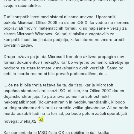
svojem računalniku.
Tudi kompatibilnost med sistemi ni samoumevna. Uporabniki
paketa Microsoft Office 2008 za sistem OS X, še vedno ne moremo
popravljati "novih" matematičnih formul, ki so napisane v verziji za
sistem Microsoft Windows. Kaj naj si mislim o zagotovilih za
kompatibilnost, če jih daje podjetje, ki še interno ne zmore urediti
tovrstnih zadev.
Druga težava pa je, da Microsoft trenutno aktivno propagira nov
format dokumentov (.nekajX). Kar bo verjetno pomenilo iztrebljenje
podpore za stare formate v maksimalno dveh verzijah. Samo po
sebi to morda res ne bi bilo preveč problematično, če...
... če ne bi bila tretja težava še ta, da tisto, kar je Microsoft
uspešno standardiziral skozi ISO, ni tisto, kar Office 2007 danes
dejansko shranjuje. To pa znova pomeni prisotnost nekih
nekompatibilnosti (dokumentiranih in nedokumentiranih), ki bodo
pri dolgoročnem arhiviranju naredile veliko glavobolov. Ali pa bodo
morda pozabili tudi na ta format, pa bodo potem začeli uporabljati
novega: .nekajX2
Kar pomeni, da je MSO čisto OK za pošiljanje šal, kratka