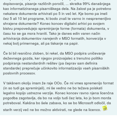
dopisovanja, pisanje različnih poročil, ... skratka 99% današnjega
kao informatiziranega pisarniškega dela. Na žalost pa je potrebno
nekatere dokumente arhivirati po 5 in več let. Kje bomo pa imeli
čez 5 ali 10 let programe, ki bodo znali te varno in nespremenljivo
shrajene dokumente? Konec koncev digitalni arhivi po svojem
bistvu prepovedujejo spreminjanje forme (formata) dokumenta, v
času ko se ga mora hraniti. Tako je danes edin varen način
arhiviranja dokumentov narejenih v MSO formatih, konverzija v
nekaj bolj primernega, ali pa tiskanje na papir.
Če bi bil resnično zloben, bi rekel, da MSO podpira uničevanje
deževnega gozda, ker njegov proizvajalec s trenutno politiko
podpiranja nestandardnih rešitev (pa čeprav sam definira
standarde) preprečuje učinkovito informatizacijo vseh pisarniških
poslovnih procesov.
V takšnem okolju imam že raje OOo. Če mi vmes spremenijo format
(in so tudi ga spreminjali), mi še vedno ne bo težava poiskati
legalno kopijo ustrezne verzije. Konec koncev ravno njena licenčna
pogodba zagotavlja, da bo na voljo tudi čez leta, ko jo bom morda
potreboval. Kakšna bo šele zabava, ko se bo Microsoft odločil, da
starih verzij več ne bo možno aktivirati, ne glede na licenco.