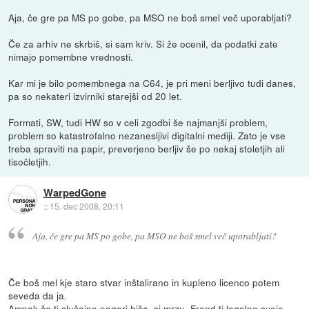
Aja, če gre pa MS po gobe, pa MSO ne boš smel več uporabljati?
Če za arhiv ne skrbiš, si sam kriv. Si že ocenil, da podatki zate
nimajo pomembne vrednosti.
Kar mi je bilo pomembnega na C64, je pri meni berljivo tudi danes,
pa so nekateri izvirniki starejši od 20 let.
Formati, SW, tudi HW so v celi zgodbi še najmanjši problem,
problem so katastrofalno nezanesljivi digitalni mediji. Zato je vse
treba spraviti na papir, preverjeno berljiv še po nekaj stoletjih ali
tisočletjih.
WarpedGone
::
15. dec 2008, 20:11
Aja, če gre pa MS po gobe, pa MSO ne boš smel več uporabljati?
Če boš mel kje staro stvar inštalirano in kupleno licenco potem
seveda da ja.
Ampak če ti slučajno pogori hiša, si mrzu. Frend ti legalno svoje