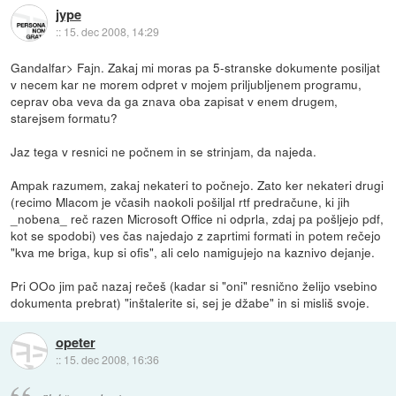
jype
::
15. dec 2008, 14:29
Gandalfar> Fajn. Zakaj mi moras pa 5-stranske dokumente posiljat
v necem kar ne morem odpret v mojem priljubljenem programu,
ceprav oba veva da ga znava oba zapisat v enem drugem,
starejsem formatu?
Jaz tega v resnici ne počnem in se strinjam, da najeda.
Ampak razumem, zakaj nekateri to počnejo. Zato ker nekateri drugi
(recimo Mlacom je včasih naokoli pošiljal rtf predračune, ki jih
_nobena_ reč razen Microsoft Office ni odprla, zdaj pa pošljejo pdf,
kot se spodobi) ves čas najedajo z zaprtimi formati in potem rečejo
"kva me briga, kup si ofis", ali celo namigujejo na kaznivo dejanje.
Pri OOo jim pač nazaj rečeš (kadar si "oni" resnično želijo vsebino
dokumenta prebrat) "inštalerite si, sej je džabe" in si misliš svoje.
opeter
::
15. dec 2008, 16:36