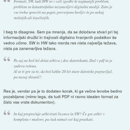
Formati, SW, tudi HW so v celi zgodbi še najmanjši problem,
problem so katastrofalno nezanesljivi digitalni mediji. Zato je
vse treba spraviti na papir, preverjeno berljiv še po nekaj
stoletjih ali tisočletjih.
I beg to disagree. Sem pa mnenja, da se določene stvari pri tej
informacijski družbi in trajnosti digitalno hranjenih podatkov še
vedno učimo. SW in HW tako morda res nista največja težava,
nista pa zanemarljiva težava.
Pa saj ne boš šel delat arhiva z doc datotekami. Daš v pdf in je
zadeva rešena.
Al se ti gre za to, da boš lahko 20 let stare datoteke popravljal,
pa nazaj shranil?
Res je, vendar pa je to dodaten korak, ki ga večne lenobe bedno
pozabljamo (mimo tega, da tudi PDF ni ravno idealen format za
čisto vse vrste dokumentov).
In kaj preprečuje arhivirati licence in SW? Če gre arhiv v
kompletu v maloro, pa itak nimaš več kaj praskati.