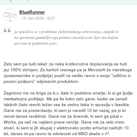
BlueRunner
::
15. dec 2008, 19:27
ja spustil si se v probleme elektronskega arhiviranja, ampak to
ne spremeni gandalfovega pointa izmenljivosti. kjer mu dajem
povsem in praktično prav.
Zato sem pa tudi rekel: za neka kratkoročna dopisovanja se tudi
jaz 100% strinjam. Za karkoli resnega pa je Microsoft že marsikoga
(posameznike in podjetja) pustil na cedilu ravno s svojo "odlično in
poceni podporo" odpisanim produktom.
Zagotovo me ne briga za b.v. šale in podobno smetje, ki si ga ljudje
medsebojno pošiljajo. Me pa še kako zelo gane, kadar se zaradi
takšnih čisto resnih težav vse še vedno tiska in spravlja v fascikle.
Gane me za prezentacijo, ki sem jo naredil 10 let nazaj, pa jo bi
moral danes reciklirati. Gane me za dnevnik, ki sem ga pisal v
Works, pa več ne najdem prave verzije. Gane me za celo vrsto
stvari, ki sem si jih skupaj z elektronsko pošto arhiviral zadnjih 10
let, danes mi pa ravno ta odvisnost od MSO skače v ri*.