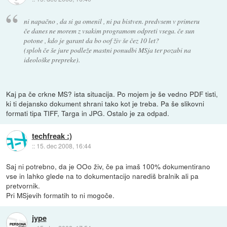
ni napačno , da si ga omenil , ni pa bistven. predvsem v primeru
če danes ne morem z vsakim programom odpreti vsega. če sun
potone , kdo je garant da bo oof živ še čez 10 let?
(sploh če še jure podleže mastni ponudbi MSja ter pozabi na
ideološke prepreke).
Kaj pa če crkne MS? ista situacija. Po mojem je še vedno PDF tisti,
ki ti dejansko dokument shrani tako kot je treba. Pa še slikovni
formati tipa TIFF, Targa in JPG. Ostalo je za odpad.
techfreak :)
::
15. dec 2008, 16:44
Saj ni potrebno, da je OOo živ, če pa imaš 100% dokumentirano
vse in lahko glede na to dokumentacijo narediš bralnik ali pa
pretvornik.
Pri MSjevih formatih to ni mogoče.
jype