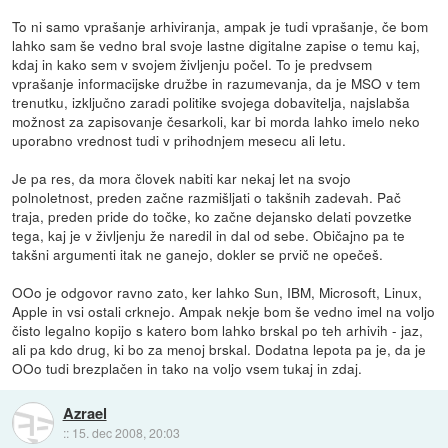
To ni samo vprašanje arhiviranja, ampak je tudi vprašanje, če bom
lahko sam še vedno bral svoje lastne digitalne zapise o temu kaj,
kdaj in kako sem v svojem življenju počel. To je predvsem
vprašanje informacijske družbe in razumevanja, da je MSO v tem
trenutku, izključno zaradi politike svojega dobavitelja, najslabša
možnost za zapisovanje česarkoli, kar bi morda lahko imelo neko
uporabno vrednost tudi v prihodnjem mesecu ali letu.
Je pa res, da mora človek nabiti kar nekaj let na svojo
polnoletnost, preden začne razmišljati o takšnih zadevah. Pač
traja, preden pride do točke, ko začne dejansko delati povzetke
tega, kaj je v življenju že naredil in dal od sebe. Običajno pa te
takšni argumenti itak ne ganejo, dokler se prvič ne opečeš.
OOo je odgovor ravno zato, ker lahko Sun, IBM, Microsoft, Linux,
Apple in vsi ostali crknejo. Ampak nekje bom še vedno imel na voljo
čisto legalno kopijo s katero bom lahko brskal po teh arhivih - jaz,
ali pa kdo drug, ki bo za menoj brskal. Dodatna lepota pa je, da je
OOo tudi brezplačen in tako na voljo vsem tukaj in zdaj.
Azrael
::
15. dec 2008, 20:03