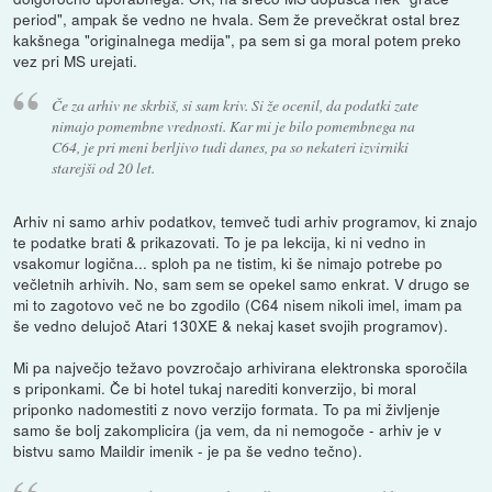
period", ampak še vedno ne hvala. Sem že prevečkrat ostal brez
kakšnega "originalnega medija", pa sem si ga moral potem preko
vez pri MS urejati.
Če za arhiv ne skrbiš, si sam kriv. Si že ocenil, da podatki zate
nimajo pomembne vrednosti. Kar mi je bilo pomembnega na
C64, je pri meni berljivo tudi danes, pa so nekateri izvirniki
starejši od 20 let.
Arhiv ni samo arhiv podatkov, temveč tudi arhiv programov, ki znajo
te podatke brati & prikazovati. To je pa lekcija, ki ni vedno in
vsakomur logična... sploh pa ne tistim, ki še nimajo potrebe po
večletnih arhivih. No, sam sem se opekel samo enkrat. V drugo se
mi to zagotovo več ne bo zgodilo (C64 nisem nikoli imel, imam pa
še vedno delujoč Atari 130XE & nekaj kaset svojih programov).
Mi pa največjo težavo povzročajo arhivirana elektronska sporočila
s priponkami. Če bi hotel tukaj narediti konverzijo, bi moral
priponko nadomestiti z novo verzijo formata. To pa mi življenje
samo še bolj zakomplicira (ja vem, da ni nemogoče - arhiv je v
bistvu samo Maildir imenik - je pa še vedno tečno).