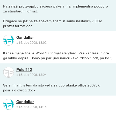
Pa zateži proizvajalcu svojega paketa, naj implementira podporo
za standardni format.
Drugače se jaz ne zajebavam s tem in samo nastavim v OOo
privzet format doc.
Gandalfar
::
15. dec 2008, 13:02
Kar se mene tice je Word 97 format standard. Vse kar leze in gre
ga lahko odpira. Bomo pa par ljudi naucil kako izklopit .odt, pa bo :)
Poldi112
::
15. dec 2008, 13:24
Se strinjam, s tem da isto velja za uporabnike office 2007, ki
pošiljajo okrog docx.
Gandalfar
::
15. dec 2008, 14:15