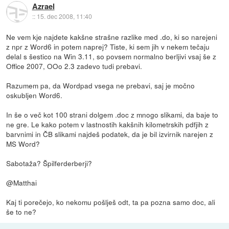
Azrael
::
15. dec 2008, 11:40
Ne vem kje najdete kakšne strašne razlike med .do, ki so narejeni
z npr z Word6 in potem naprej? Tiste, ki sem jih v nekem tečaju
delal s šestico na Win 3.11, so povsem normalno berljivi vsaj še z
Office 2007, OOo 2.3 zadevo tudi prebavi.
Razumem pa, da Wordpad vsega ne prebavi, saj je močno
oskubljen Word6.
In še o več kot 100 strani dolgem .doc z mnogo slikami, da baje to
ne gre. Le kako potem v lastnostih kakšnih kilometrskih pdfjih z
barvnimi in ČB slikami najdeš podatek, da je bil izvirnik narejen z
MS Word?
Sabotaža? Špilferderberji?
@Matthai
Kaj ti porečejo, ko nekomu pošlješ odt, ta pa pozna samo doc, ali
še to ne?