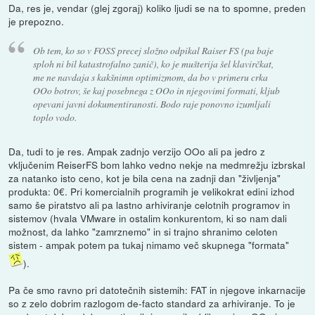
Da, res je, vendar (glej zgoraj) koliko ljudi se na to spomne, preden
je prepozno.
Ob tem, ko so v FOSS precej složno odpikal Raiser FS (pa baje
sploh ni bil katastrofalno zanič), ko je mušterija šel klavirčkat,
me ne navdaja s kakšnimn optimizmom, da bo v primeru crka
OOo botrov, še kaj posebnega z OOo in njegovimi formati, kljub
opevani javni dokumentiranosti. Bodo raje ponovno izumljali
toplo vodo.
Da, tudi to je res. Ampak zadnjo verzijo OOo ali pa jedro z
vključenim ReiserFS bom lahko vedno nekje na medmrežju izbrskal
za natanko isto ceno, kot je bila cena na zadnji dan "življenja"
produkta: 0€. Pri komercialnih programih je velikokrat edini izhod
samo še piratstvo ali pa lastno arhiviranje celotnih programov in
sistemov (hvala VMware in ostalim konkurentom, ki so nam dali
možnost, da lahko "zamrznemo" in si trajno shranimo celoten
sistem - ampak potem pa tukaj nimamo več skupnega "formata"
).
Pa če smo ravno pri datotečnih sistemih: FAT in njegove inkarnacije
so z zelo dobrim razlogom de-facto standard za arhiviranje. To je