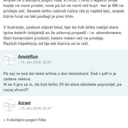
kopije ne more prodat, nove pa tut ne morš več kupt - ker je MS ne
prodaja več. Seveda lahko nabiraš rožice (če jo najdeš kje), ampak
biznis furat na taki podlagi je prec trhlo.
V ilustracijo, poskusi odpret lokal, kjer bo folk lahko nabijal stare
igrice katerih izdajatelji so že zdavnaj propadli - i.e. abandonware.
Stari komercialni produkti, katere noben več ne prodaja.
Razloži inšpektorju od kje teb licenca za te reči.
AmokRun
::
15. dec 2008, 20:24
Pa saj ne boš šel delat arhiva z doc datotekami. Daš v pdf in je
zadeva rešena.
Al se ti gre za to, da boš lahko 20 let stare datoteke popravljal, pa
nazaj shranil?
Azrael
::
15. dec 2008, 20:47
> ti slučajno pogori hiša