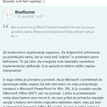
Seveda, tudi tisti najedajo :)
BlueRunner
::
15. dec 2008, 14:27
Kar se mene tice je Word 97 format standard. Vse kar leze in gre
ga lahko odpira. Bomo pa par ljudi naucil kako izklopit .odt, pa
bo :)
Za kratkoročno dopisovanje zagotovo. Za dolgoročno arhiviranje
pa potrebuješ nekaj, kar je malo bolj "odprto" in predvsem jasno
definirano. To pa zato, da omogoča tudo kasnejšo neodvisno
implementacijo aplikacije, ki je sposobna takšno obliko zapisa
interpretirati.
Iz tega vidika je potrebno povedati, da je Microsoft v preteklosti že
spreminjal obliko zapisa (če kdo želi imam na voljo prezentacijo
narejeno v Microsoft PowerPoint for Win. 95), ki jo novejše verzije
(Microsoft Office 2007) več ne poznajo. Lahko si predstavljate
muke skozi katere sem moral iti, da sem prišel do primerka starejše
verzije s katero sem lahko originalno datoteko odprl, nato pa sem
jo shranil kot "novejšo" Office 97 verzijo, ki sem jo lahko odprl na