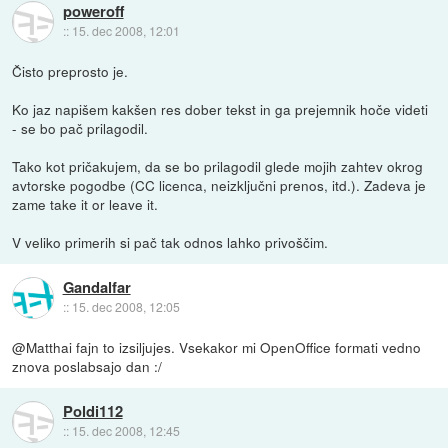
poweroff
::
15. dec 2008, 12:01
Čisto preprosto je.
Ko jaz napišem kakšen res dober tekst in ga prejemnik hoče videti
- se bo pač prilagodil.
Tako kot pričakujem, da se bo prilagodil glede mojih zahtev okrog
avtorske pogodbe (CC licenca, neizključni prenos, itd.). Zadeva je
zame take it or leave it.
V veliko primerih si pač tak odnos lahko privoščim.
Gandalfar
::
15. dec 2008, 12:05
@Matthai fajn to izsiljujes. Vsekakor mi OpenOffice formati vedno
znova poslabsajo dan :/
Poldi112
::
15. dec 2008, 12:45