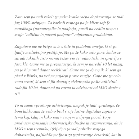
Zato sem pa tudi rekel: za neka kratkoročna dopisovanja se tudi
jaz 100% strinjam. Za karkoli resnega pa je Microsoft že
marsikoga (posameznike in podjetja) pustil na cedilu ravno s
svojo "odlično in poceni podporo" odpisanim produktom.
Zagotovo me ne briga za b.v. šale in podobno smetje, ki si ga
ljudje medsebojno pošiljajo. Me pa še kako zelo gane, kadar se
zaradi takšnih čisto resnih težav vse še vedno tiska in spravlja v
fascikle. Gane me za prezentacijo, ki sem jo naredil 10 let nazaj,
pa jo bi moral danes reciklirati. Gane me za dnevnik, ki sem ga
pisal v Works, pa več ne najdem prave verzije. Gane me za celo
vrsto stvari, ki sem si jih skupaj z elektronsko pošto arhiviral
zadnjih 10 let, danes mi pa ravno ta odvisnost od MSO skače v
ri*.
To ni samo vprašanje arhiviranja, ampak je tudi vprašanje, če
bom lahko sam še vedno bral svoje lastne digitalne zapise o
temu kaj, kdaj in kako sem v svojem življenju počel. To je
predvsem vprašanje informacijske družbe in razumevanja, da je
MSO v tem trenutku, izključno zaradi politike svojega
dobavitelja, najslabša možnost za zapisovanje česarkoli, kar bi