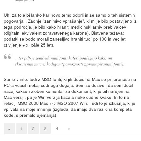
Uh, za tole bi lahko kar novo temo odprli in se samo o teh sistemih
pogovarjali. Zadnje "zanimivo vprašanje", ki mi je bilo postavljeno iz
tega področja, je bilo kako hraniti medicinski arhiv prebivalcev
(digitalni ekvivalent zdravstvenega karona). Bistvena težava:
podatki se bodo morali zanesljivo hraniti tudi po 100 in več let
(življenje + x, x&le;25 let).
... ter pdf-je zembedanimi fonti kateri podlegajo kakšnim
eksotičnim mac enkodigom(pomožnosti z premapiranimi fonti).
Samo v info: tudi z MSO fonti, ki jih dobiš na Mac se pri prenosu na
PC-a včasih nekaj čudnega dogaja. Sem že doživel, da sem dobil
nazaj kakšen zloben komentar za dokument, ki je bil narejen na
Mac verziji, pa je Win verzija kazala neke čudne kvake. In to na
relaciji MSO 2008 Mac <-> MSO 2007 Win. Tudi to je izkušnja, ki je
vplivala na moje mnenje (izgleda, da imajo dva različna kompleta
kode, s premalo ujemanja).
4
»
«
1
2
3