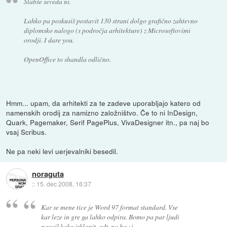
Slabše seveda ni.
Lahko pa poskusiš postavit 130 strani dolgo grafično zahtevno
diplomsko nalogo (s področja arhitekture) z Microsoftovimi
orodji. I dare you.
OpenOffice to shandla odlično.
Hmm... upam, da arhitekti za te zadeve uporabljajo katero od
namenskih orodij za namizno založništvo. Če to ni InDesign,
Quark, Pagemaker, Serif PagePlus, VivaDesigner itn., pa naj bo
vsaj Scribus.
Ne pa neki levi uerjevalniki besedil.
noraguta
::
15. dec 2008, 16:37
Kar se mene tice je Word 97 format standard. Vse
kar leze in gre ga lahko odpira. Bomo pa par ljudi
naucil kako izklopit .odt, pa bo :)