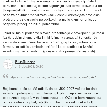
imeli so tudi mikrofilm, le iskanje po vsebini le ni najbolj prikladno.
dokumentni sistemi naj bi sami ugotavljali tudi format dokumeta ter
jih upravljali ali opozarjali na eventuelne probleme. xml ter unicode
baza za dokumentne formate vsaj v osnovi odpravljata probleme
pretvorb(brez garancije na obliko).in ja ms je k xml ter unicode
prispeval precej. pa niti ni pomembno.
kakor si imel ti probleme s svojo prezentacijo v poverpointu jo imam
jaz če dobim shemo v dia-i in bi jo imel v vizotu. ali še lepše, še
vedno dobivam prezentacije v harvard graphicsu , arhive v ice
formatu ter pdf-je zembedanimi fonti kateri podlegajo kakšnim
eksotičnim mac enkodigom(pomožnosti z premapiranimi fonti).
BlueRunner
::
16. dec 2008, 00:30
Aja, če gre pa MS po gobe, pa MSO ne boš smel več uporabljati?
Bolj banalno: če se MS odloči, da se MSO 2007 več ne bo dalo
aktivirati, potem adijo vsi dokumeni, ki jih novejše verzije več ne
bodo znale odpreti. V takšnem svetu tudi OOo ne bom zaupal, da
bo te datoteke odpiral, raje jih bom takoj zapisal v nekaj bolj
dolgoročno uporabnega. OK, na srečo MS dopušča nek "grace