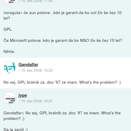
::
15. dec 2008, 17:54
noraguta> če sun potone , kdo je garant da bo oof živ še čez 10
let?
GPL.
Če Microsoft potone, kdo je garant da bo MSO živ še čez 10 let?
Nihče.
Gandalfar
::
15. dec 2008, 18:24
No sej, GPL bralnik za .doc '97 ze imam. What's the problem? :)
jype
::
15. dec 2008, 18:31
Gandalfar> No sej, GPL bralnik za .doc '97 ze imam. What's the
problem? :)
Da je zanič :)