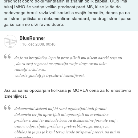
prednost dobro dokumentiranih in znanih oblik zapisa. OOo ima
tukaj IMHO še vedno veliko prednost pred MS, ki se je še do
nedavnega branil razkrivati karkoli o svojih formatih, danes pa na
eni strani pritiska en dokumentiran standard, na drugi strani pa se
ga še sam ne drži ravno dobro.
BlueRunner
::
16. dec 2008, 00:46
da je oo brezplačen lepo in prav. nikoli mu nisem odrekl tega nti
, da za svoj segment ne opravlja svoje vloge ravno tako
zanesljivo kot mso.
vndarle gandalf je izpostavil izmenljivost.
Jaz pa samo opozarjam kolikšna je MORDA cena za to enostavno
izmenljivost.
dokumentni sistemi naj bi sami ugotavljali tudi format
dokumeta ter jih upravljali ali opozarjali na eventuelne
probleme. xml ter unicode baza za dokumentne formate vsaj v
osnovi odpravljata probleme pretvorb(brez garancije na
obliko).in ja ms je k xml ter unicode prispeval precej. pa niti ni
pomembno.