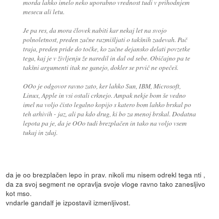
morda lahko imelo neko uporabno vrednost tudi v prihodnjem
mesecu ali letu.
Je pa res, da mora človek nabiti kar nekaj let na svojo
polnoletnost, preden začne razmišljati o takšnih zadevah. Pač
traja, preden pride do točke, ko začne dejansko delati povzetke
tega, kaj je v življenju že naredil in dal od sebe. Običajno pa te
takšni argumenti itak ne ganejo, dokler se prvič ne opečeš.
OOo je odgovor ravno zato, ker lahko Sun, IBM, Microsoft,
Linux, Apple in vsi ostali crknejo. Ampak nekje bom še vedno
imel na voljo čisto legalno kopijo s katero bom lahko brskal po
teh arhivih - jaz, ali pa kdo drug, ki bo za menoj brskal. Dodatna
lepota pa je, da je OOo tudi brezplačen in tako na voljo vsem
tukaj in zdaj.
da je oo brezplačen lepo in prav. nikoli mu nisem odrekl tega nti ,
da za svoj segment ne opravlja svoje vloge ravno tako zanesljivo
kot mso.
vndarle gandalf je izpostavil izmenljivost.