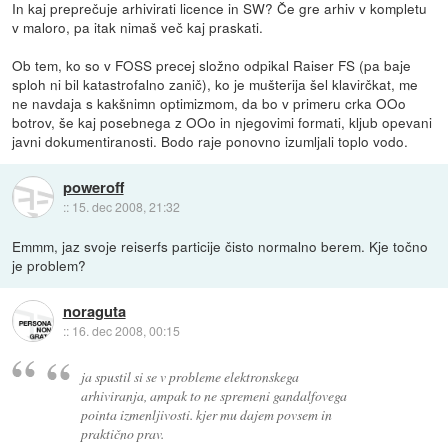
In kaj preprečuje arhivirati licence in SW? Če gre arhiv v kompletu
v maloro, pa itak nimaš več kaj praskati.
Ob tem, ko so v FOSS precej složno odpikal Raiser FS (pa baje
sploh ni bil katastrofalno zanič), ko je mušterija šel klavirčkat, me
ne navdaja s kakšnimn optimizmom, da bo v primeru crka OOo
botrov, še kaj posebnega z OOo in njegovimi formati, kljub opevani
javni dokumentiranosti. Bodo raje ponovno izumljali toplo vodo.
poweroff
::
15. dec 2008, 21:32
Emmm, jaz svoje reiserfs particije čisto normalno berem. Kje točno
je problem?
noraguta
::
16. dec 2008, 00:15
ja spustil si se v probleme elektronskega
arhiviranja, ampak to ne spremeni gandalfovega
pointa izmenljivosti. kjer mu dajem povsem in
praktično prav.