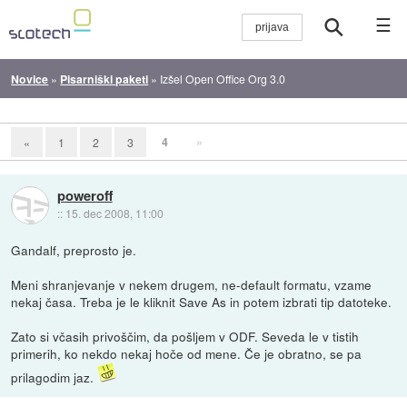
☰
Novice
»
Pisarniški paketi
»
Izšel Open Office Org 3.0
4
»
«
1
2
3
poweroff
::
15. dec 2008, 11:00
Gandalf, preprosto je.
Meni shranjevanje v nekem drugem, ne-default formatu, vzame
nekaj časa. Treba je le kliknit Save As in potem izbrati tip datoteke.
Zato si včasih privoščim, da pošljem v ODF. Seveda le v tistih
primerih, ko nekdo nekaj hoče od mene. Če je obratno, se pa
prilagodim jaz.