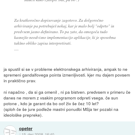
Za kratkoročno dopisovanje zagotovo. Za dolgoročno
arhiviranje pa potrebuješ nekaj, kar je malo bolj "odprto" in
predvsem jasno definirano. To pa zato, da omogoča tudo
kasnejšo neodvisno implementacijo aplikacije, ki je sposobna
takšno obliko zapisa interpretirati.
.....
ja spustil si se v probleme elektronskega arhiviranja, ampak to ne
spremeni gandalfovega pointa izmenljivosti. kjer mu dajem povsem
in praktično prav.
ni napačno , da si ga omenil , ni pa bistven. predvsem v primeru če
danes ne morem z vsakim programom odpreti vsega. če sun
potone , kdo je garant da bo oof živ še čez 10 let?
(sploh če še jure podleže mastni ponudbi MSja ter pozabi na
ideološke prepreke).
opeter
::
15. dec 2008, 16:40