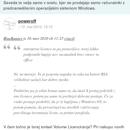
Seveda to velja samo v svetu, kjer se prodajajo samo računalniki z
prednameščenim operacijskim sistemom Windows.
poweroff
::
10. mar 2010, 13:13
BlueRunner
je
10. mar 2010 ob 11:25
izjavil
:
enterprise licence so pa prenosljive, torej lahko
podpisniki kupijo nov racunalnik brez vinsov in
offica
Ne, ne morejo. To je pogosta napaka in caka na katero BSA
velikokrat zasluži kar dobre zneske.
...
Praktično pa je edini bonus samo ta, da imaš X postaj pokritih z
eno licenco, potem pa samo še prešteješ delovne postaje. Če za
vsako postajo poskrbiš, da je že kupljena z Windows OS, to
potem pomeni, da privarčuješ na stroških vzdrževanja
pravilnega inventarja licenc za primer pregleda.
V čem točno je torej smisel Volume Licenciranja? Pri nakupu novih