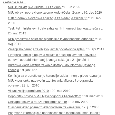
Preberite si še…
MJU kupil kitajske ključke USB z virusi
::
6. jun 2025
MJU objavil popravljeno izvorno kodo #OstaniZdrav
::
16. dec 2020
OstaniZdrav - slovenska aplikacija za sledenje stikom (II)
::
11. sep
2020
Test: Pet ministrstev ni dalo zahtevanih informacij javnega značaja
::
26. avg 2013
KPK predstavila spletišče s podatki o javnofinančnih odhodkih
::
23.
avg 2011
Zmanjkalo denarja za objavo javnih podatkov na spletu
::
5. apr 2011
Evropska komisija objavila rezultate anket po javnem posvetu o
ponovni uporabi informacij javnega sektorja
::
21. jan 2011
Britanska vlada razširja zakon o dostopu do informacij javnega
značaja
::
9. jan 2011
Komisija za preprečevanje korupcije izdala mnenje glede ravnanja
MJU v postopku nabave in vzdrževanja Microsoft programske
opreme
::
23. jun 2010
Vizualizacija proračuna 2010
::
22. mar 2010
Dopolnitev novice o MJU-jevi pogodbi z Microsoftom
::
10. mar 2010
Chicago postavlja mrežo nadzornih kamer
::
19. nov 2009
Glasbeni video posnet z videonadzornimi kamerami
::
2. jun 2008
Pogovor z Informacijsko pooblaščenko: "Osebni dokument je relikt