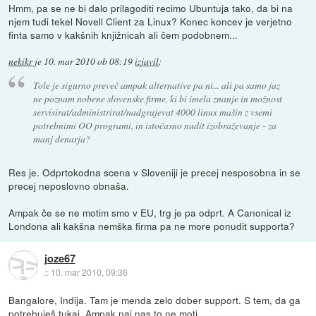
Hmm, pa se ne bi dalo prilagoditi recimo Ubuntuja tako, da bi na
njem tudi tekel Novell Client za Linux? Konec koncev je verjetno
finta samo v kakšnih knjižnicah ali čem podobnem...
nekikr
je
10. mar 2010 ob 08:19
izjavil
:
Tole je sigurno preveč ampak alternative pa ni... ali pa samo jaz
ne poznam nobene slovenske firme, ki bi imela znanje in možnost
servisirat/administrirat/nadgrajevat 4000 linux mašin z vsemi
potrebnimi OO programi, in istočasno nudit izobraževanje - za
manj denarja?
Res je. Odprtokodna scena v Sloveniji je precej nesposobna in se
precej neposlovno obnaša.
Ampak če se ne motim smo v EU, trg je pa odprt. A Canonical iz
Londona ali kakšna nemška firma pa ne more ponudit supporta?
joze67
::
10. mar 2010, 09:36
Bangalore, Indija. Tam je menda zelo dober support. S tem, da ga
potrebuješ tukaj. Ampak naj nas to ne moti.