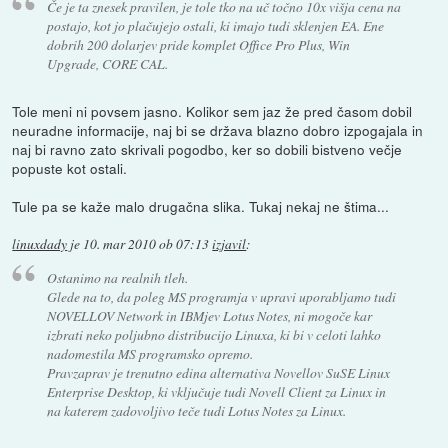
Če je ta znesek pravilen, je tole tko na uč točno 10x višja cena na
postajo, kot jo plačujejo ostali, ki imajo tudi sklenjen EA. Ene
dobrih 200 dolarjev pride komplet Office Pro Plus, Win
Upgrade, CORE CAL.
Tole meni ni povsem jasno. Kolikor sem jaz že pred časom dobil
neuradne informacije, naj bi se država blazno dobro izpogajala in
naj bi ravno zato skrivali pogodbo, ker so dobili bistveno večje
popuste kot ostali.
Tule pa se kaže malo drugačna slika. Tukaj nekaj ne štima...
linuxdady
je
10. mar 2010 ob 07:13
izjavil
:
Ostanimo na realnih tleh.
Glede na to, da poleg MS programja v upravi uporabljamo tudi
NOVELLOV Network in IBMjev Lotus Notes, ni mogoče kar
izbrati neko poljubno distribucijo Linuxa, ki bi v celoti lahko
nadomestila MS programsko opremo.
Pravzaprav je trenutno edina alternativa Novellov SuSE Linux
Enterprise Desktop, ki vključuje tudi Novell Client za Linux in
na katerem zadovoljivo teče tudi Lotus Notes za Linux.