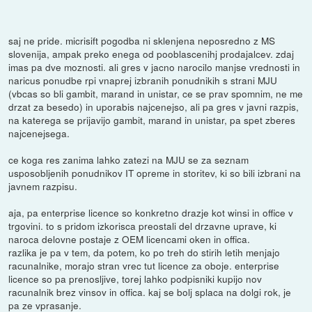
saj ne pride. micrisift pogodba ni sklenjena neposredno z MS
slovenija, ampak preko enega od pooblascenihj prodajalcev. zdaj
imas pa dve moznosti. ali gres v jacno narocilo manjse vrednosti in
naricus ponudbe rpi vnaprej izbranih ponudnikih s strani MJU
(vbcas so bli gambit, marand in unistar, ce se prav spomnim, ne me
drzat za besedo) in uporabis najcenejso, ali pa gres v javni razpis,
na katerega se prijavijo gambit, marand in unistar, pa spet zberes
najcenejsega.
ce koga res zanima lahko zatezi na MJU se za seznam
usposobljenih ponudnikov IT opreme in storitev, ki so bili izbrani na
javnem razpisu.
aja, pa enterprise licence so konkretno drazje kot winsi in office v
trgovini. to s pridom izkorisca preostali del drzavne uprave, ki
naroca delovne postaje z OEM licencami oken in offica.
razlika je pa v tem, da potem, ko po treh do stirih letih menjajo
racunalnike, morajo stran vrec tut licence za oboje. enterprise
licence so pa prenosljive, torej lahko podpisniki kupijo nov
racunalnik brez vinsov in offica. kaj se bolj splaca na dolgi rok, je
pa ze vprasanje.