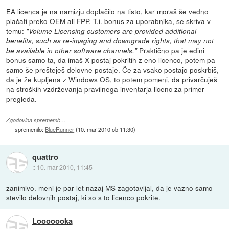
EA licenca je na namizju doplačilo na tisto, kar moraš še vedno
plačati preko OEM ali FPP. T.i. bonus za uporabnika, se skriva v
temu:
"Volume Licensing customers are provided additional
benefits, such as re-imaging and downgrade rights, that may not
Praktično pa je edini
be available in other software channels."
bonus samo ta, da imaš X postaj pokritih z eno licenco, potem pa
samo še prešteješ delovne postaje. Če za vsako postajo poskrbiš,
da je že kupljena z Windows OS, to potem pomeni, da privarčuješ
na stroških vzdrževanja pravilnega inventarja licenc za primer
pregleda.
Zgodovina sprememb…
spremenilo:
BlueRunner
(
10. mar 2010 ob 11:30
)
quattro
::
10. mar 2010, 11:45
zanimivo. meni je par let nazaj MS zagotavljal, da je vazno samo
stevilo delovnih postaj, ki so s to licenco pokrite.
Looooooka