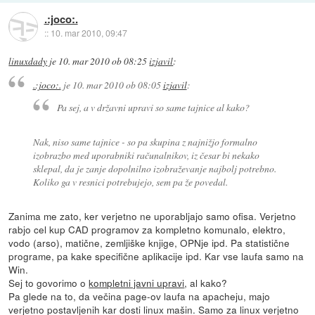
.:joco:.
::
10. mar 2010, 09:47
linuxdady
je
10. mar 2010 ob 08:25
izjavil
:
.:joco:.
je
10. mar 2010 ob 08:05
izjavil
:
Pa sej, a v državni upravi so same tajnice al kako?
Nak, niso same tajnice - so pa skupina z najnižjo formalno
izobrazbo med uporabniki računalnikov, iz česar bi nekako
sklepal, da je zanje dopolnilno izobraževanje najbolj potrebno.
Koliko ga v resnici potrebujejo, sem pa že povedal.
Zanima me zato, ker verjetno ne uporabljajo samo ofisa. Verjetno
rabjo cel kup CAD programov za kompletno komunalo, elektro,
vodo (arso), matične, zemljiške knjige, OPNje ipd. Pa statistične
programe, pa kake specifične aplikacije ipd. Kar vse laufa samo na
Win.
Sej to govorimo o
kompletni javni upravi
, al kako?
Pa glede na to, da večina page-ov laufa na apacheju, majo
verjetno postavljenih kar dosti linux mašin. Samo za linux verjetno