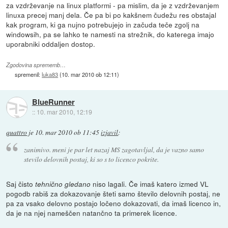
za vzdrževanje na linux platformi - pa mislim, da je z vzdrževanjem
linuxa precej manj dela. Če pa bi po kakšnem čudežu res obstajal
kak program, ki ga nujno potrebujejo in začuda teče zgolj na
windowsih, pa se lahko te namesti na strežnik, do katerega imajo
uporabniki oddaljen dostop.
Zgodovina sprememb…
spremenil:
luka83
(
10. mar 2010 ob 12:11
)
BlueRunner
::
10. mar 2010, 12:19
quattro
je
10. mar 2010 ob 11:45
izjavil
:
zanimivo. meni je par let nazaj MS zagotavljal, da je vazno samo
stevilo delovnih postaj, ki so s to licenco pokrite.
Saj čisto
niso lagali. Če imaš katero izmed VL
tehnično gledano
pogodb rabiš za dokazovanje šteti samo število delovnih postaj, ne
pa za vsako delovno postajo ločeno dokazovati, da imaš licenco in,
da je na njej nameščen natančno ta primerek licence.