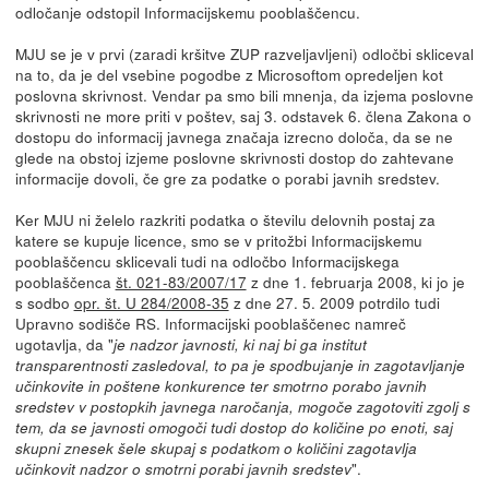
odločanje odstopil Informacijskemu pooblaščencu.
MJU se je v prvi (zaradi kršitve ZUP razveljavljeni) odločbi skliceval
na to, da je del vsebine pogodbe z Microsoftom opredeljen kot
poslovna skrivnost. Vendar pa smo bili mnenja, da izjema poslovne
skrivnosti ne more priti v poštev, saj 3. odstavek 6. člena Zakona o
dostopu do informacij javnega značaja izrecno določa, da se ne
glede na obstoj izjeme poslovne skrivnosti dostop do zahtevane
informacije dovoli, če gre za podatke o porabi javnih sredstev.
Ker MJU ni želelo razkriti podatka o številu delovnih postaj za
katere se kupuje licence, smo se v pritožbi Informacijskemu
pooblaščencu sklicevali tudi na odločbo Informacijskega
pooblaščenca
št. 021-83/2007/17
z dne 1. februarja 2008, ki jo je
s sodbo
opr. št. U 284/2008-35
z dne 27. 5. 2009 potrdilo tudi
Upravno sodišče RS. Informacijski pooblaščenec namreč
ugotavlja, da "
je nadzor javnosti, ki naj bi ga institut
transparentnosti zasledoval, to pa je spodbujanje in zagotavljanje
učinkovite in poštene konkurence ter smotrno porabo javnih
sredstev v postopkih javnega naročanja, mogoče zagotoviti zgolj s
tem, da se javnosti omogoči tudi dostop do količine po enoti, saj
skupni znesek šele skupaj s podatkom o količini zagotavlja
".
učinkovit nadzor o smotrni porabi javnih sredstev