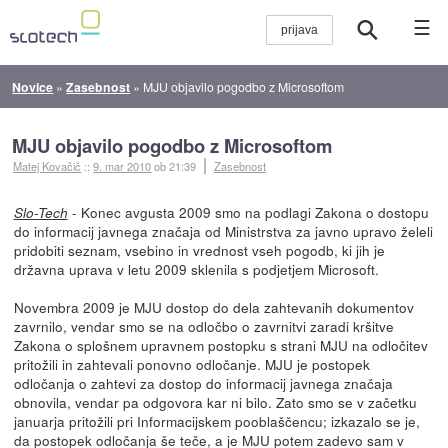
☰
Novice
»
Zasebnost
»
MJU objavilo pogodbo z Microsoftom
MJU objavilo pogodbo z Microsoftom
Matej Kovačič
::
9. mar 2010
ob 21:39
Zasebnost
- Konec avgusta 2009 smo na podlagi Zakona o dostopu
Slo-Tech
do informacij javnega značaja od Ministrstva za javno upravo želeli
pridobiti seznam, vsebino in vrednost vseh pogodb, ki jih je
državna uprava v letu 2009 sklenila s podjetjem Microsoft.
Novembra 2009 je MJU dostop do dela zahtevanih dokumentov
zavrnilo, vendar smo se na odločbo o zavrnitvi zaradi kršitve
Zakona o splošnem upravnem postopku s strani MJU na odločitev
pritožili in zahtevali ponovno odločanje. MJU je postopek
odločanja o zahtevi za dostop do informacij javnega značaja
obnovila, vendar pa odgovora kar ni bilo. Zato smo se v začetku
januarja pritožili pri Informacijskem pooblaščencu; izkazalo se je,
da postopek odločanja še teče, a je MJU potem zadevo sam v