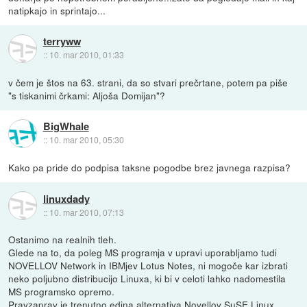
natipkajo in sprintajo...
terryww
::
10. mar 2010, 01:33
v čem je štos na 63. strani, da so stvari prečrtane, potem pa piše
"s tiskanimi črkami: Aljoša Domijan"?
BigWhale
::
10. mar 2010, 05:30
Kako pa pride do podpisa taksne pogodbe brez javnega razpisa?
linuxdady
::
10. mar 2010, 07:13
Ostanimo na realnih tleh.
Glede na to, da poleg MS programja v upravi uporabljamo tudi
NOVELLOV Network in IBMjev Lotus Notes, ni mogoče kar izbrati
neko poljubno distribucijo Linuxa, ki bi v celoti lahko nadomestila
MS programsko opremo.
Pravzaprav je trenutno edina alternativa Novellov SuSE Linux