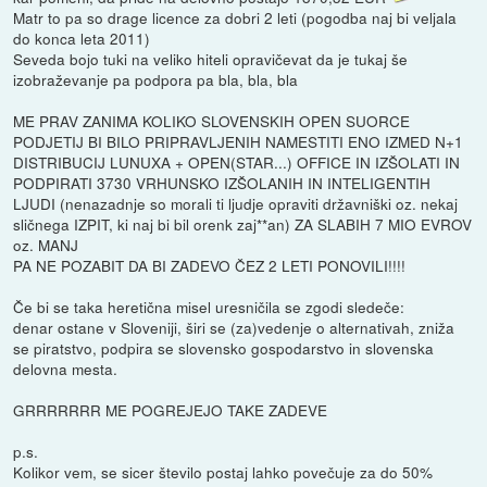
Matr to pa so drage licence za dobri 2 leti (pogodba naj bi veljala
do konca leta 2011)
Seveda bojo tuki na veliko hiteli opravičevat da je tukaj še
izobraževanje pa podpora pa bla, bla, bla
ME PRAV ZANIMA KOLIKO SLOVENSKIH OPEN SUORCE
PODJETIJ BI BILO PRIPRAVLJENIH NAMESTITI ENO IZMED N+1
DISTRIBUCIJ LUNUXA + OPEN(STAR...) OFFICE IN IZŠOLATI IN
PODPIRATI 3730 VRHUNSKO IZŠOLANIH IN INTELIGENTIH
LJUDI (nenazadnje so morali ti ljudje opraviti državniški oz. nekaj
sličnega IZPIT, ki naj bi bil orenk zaj**an) ZA SLABIH 7 MIO EVROV
oz. MANJ
PA NE POZABIT DA BI ZADEVO ČEZ 2 LETI PONOVILI!!!!
Če bi se taka heretična misel uresničila se zgodi sledeče:
denar ostane v Sloveniji, širi se (za)vedenje o alternativah, zniža
se piratstvo, podpira se slovensko gospodarstvo in slovenska
delovna mesta.
GRRRRRRR ME POGREJEJO TAKE ZADEVE
p.s.
Kolikor vem, se sicer število postaj lahko povečuje za do 50%