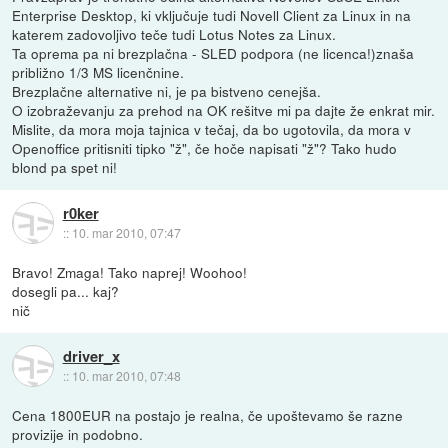
Enterprise Desktop, ki vključuje tudi Novell Client za Linux in na
katerem zadovoljivo teče tudi Lotus Notes za Linux.
Ta oprema pa ni brezplačna - SLED podpora (ne licenca!)znaša
približno 1/3 MS licenčnine.
Brezplačne alternative ni, je pa bistveno cenejša.
O izobraževanju za prehod na OK rešitve mi pa dajte že enkrat mir.
Mislite, da mora moja tajnica v tečaj, da bo ugotovila, da mora v
Openoffice pritisniti tipko "ž", če hoče napisati "ž"? Tako hudo
blond pa spet ni!
r0ker
::
10. mar 2010, 07:47
Bravo! Zmaga! Tako naprej! Woohoo!
dosegli pa... kaj?
nič
driver_x
::
10. mar 2010, 07:48
Cena 1800EUR na postajo je realna, če upoštevamo še razne
provizije in podobno.