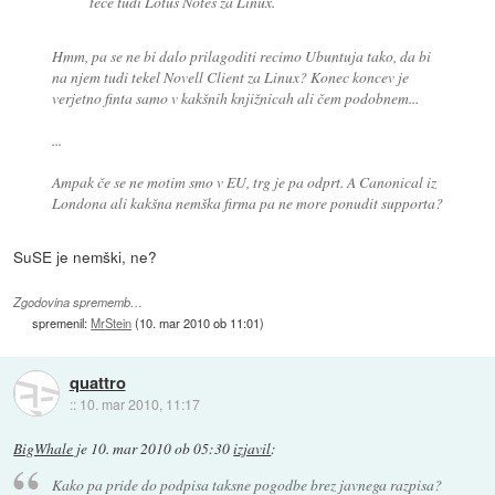
teče tudi Lotus Notes za Linux.
Hmm, pa se ne bi dalo prilagoditi recimo Ubuntuja tako, da bi
na njem tudi tekel Novell Client za Linux? Konec koncev je
verjetno finta samo v kakšnih knjižnicah ali čem podobnem...
...
Ampak če se ne motim smo v EU, trg je pa odprt. A Canonical iz
Londona ali kakšna nemška firma pa ne more ponudit supporta?
SuSE je nemški, ne?
Zgodovina sprememb…
spremenil:
MrStein
(
10. mar 2010 ob 11:01
)
quattro
::
10. mar 2010, 11:17
BigWhale
je
10. mar 2010 ob 05:30
izjavil
:
Kako pa pride do podpisa taksne pogodbe brez javnega razpisa?