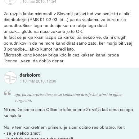
::
10. mar 2010, 11:54
Za razpis lahko microsoft v Sloveniji prijavi tud vse svoje tri al stiri
distributerje (RMS 01 02 03 itd...) pa da vsakemu za euro nizjo
ponudbo.Sicer tega ne delajo ker ne rabjo tega delat
ampak....glede na nase zakone je to OK.
In fact ce je kje kksn razpis za karkol pa nekdo ve, da ni drugih
ponudnikov in da ne more kandidirat samo zato, ker morjo bit vsaj
3 ponudbe...lahko kumot naredi isto.
Microsoft konc koncev briga kdo in cez kaksen kanal proda
licence...vazn, da dobijo denar.
darkolord
::
10. mar 2010, 12:00
aja, pa enterprise licence so konkretno drazje kot winsi in office
v trgovini.
Ni res, že samo cena Office je ločeno ene 2x višja kot cena celega
kompleta.
No, v tem konkretnem primeru je sicer očitno res obratno. Ker:
- se je nekdo zmotil
- je nekdo nekoga na suho nategnil