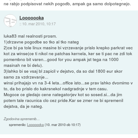
ne rabjo podpisovat nekih pogodb, ampak ga samo dolpotegnejo.
Looooooka
::
10. mar 2010, 10:17
luka83 mal realnosti prosm.
1)drzavne pogodbe so tko al tko nateg
2)ce bi pa tole linux masine bi vzrzevanje prislo krepko parkrat vec
kot za winse(ce ti nikol ne patchas kernela, ker se ti pac ne zdi tok
pomembno bit varen...good for you ampak jst tega na 1000
masinah ne bi delu).
3)lahko bi se vsaj bl zapicil v dejstvo, da so dal 1800 eur skor
samo za vzdrzevanje...
winsi prihajajo vn na 3-4 leta...office isto...se prav lahko dvomimo v
to, da bo prislo do kakrsnekol nadgradnje v tem casu.
Mogoce ce gledajo cene nategatorjev kot so sosed.si...da jim
potem tale racunica clo cez pride.Kar se zmer ne bi spremenil
dejstva, da je nateg.
Zgodovina sprememb…
spremenilo:
Looooooka
(
10. mar 2010 ob 10:17
)