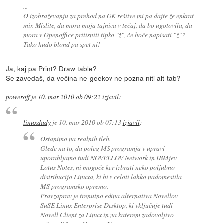
...
O izobraževanju za prehod na OK rešitve mi pa dajte že enkrat
mir. Mislite, da mora moja tajnica v tečaj, da bo ugotovila, da
mora v Openoffice pritisniti tipko "ž", če hoče napisati "ž"?
Tako hudo blond pa spet ni!
Ja, kaj pa Print? Draw table?
Se zavedaš, da večina ne-geekov ne pozna niti alt-tab?
poweroff
je
10. mar 2010 ob 09:22
izjavil
:
linuxdady
je
10. mar 2010 ob 07:13
izjavil
:
Ostanimo na realnih tleh.
Glede na to, da poleg MS programja v upravi
uporabljamo tudi NOVELLOV Network in IBMjev
Lotus Notes, ni mogoče kar izbrati neko poljubno
distribucijo Linuxa, ki bi v celoti lahko nadomestila
MS programsko opremo.
Pravzaprav je trenutno edina alternativa Novellov
SuSE Linux Enterprise Desktop, ki vključuje tudi
Novell Client za Linux in na katerem zadovoljivo