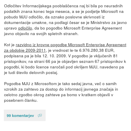
Odločitev Informacijskega pooblaščenca naj bi bila po neuradnih
podatkih znana konec tega meseca, a se je podjetje Microsoft na
pobudo MJU odločilo, da oznako poslovne skrivnosti iz
dokumentacije umakne, na podlagi česar se je Ministrstvo za javno
upravo
odločilo
, da bo pogodbo Microsoft Enterprise Agreement
javno objavilo na svojih spletnih straneh.
Kot je
razvidno iz krovne pogodbe Microsoft Enterprise Agreement
za obdobje 2009-2011
, je vrednost le-te 6.976.280,38 EUR,
podpisana pa je bila 12. 10. 2009. V pogodbo je vključenih 81
pristopnikov, na strani 66 pa je objavljen seznam 67 pristopnikov k
pogodbi, ki bodo licence naročali pod okriljem MJU, navedeno pa
je tudi število delovnih postaj.
Pogodba MJU z Microsoftom je tako sedaj javna, več o samih
vzrokih za zahtevo za dostop do informacij javnega značaja in
celotno zgodbo okrog zahteve pa bomo v kratkem objavili v
posebnem članku.
99 komentarjev