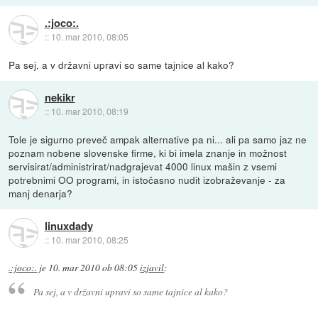
.:joco:.
::
10. mar 2010, 08:05
Pa sej, a v državni upravi so same tajnice al kako?
nekikr
::
10. mar 2010, 08:19
Tole je sigurno preveč ampak alternative pa ni... ali pa samo jaz ne
poznam nobene slovenske firme, ki bi imela znanje in možnost
servisirat/administrirat/nadgrajevat 4000 linux mašin z vsemi
potrebnimi OO programi, in istočasno nudit izobraževanje - za
manj denarja?
linuxdady
::
10. mar 2010, 08:25
.:joco:.
je
10. mar 2010 ob 08:05
izjavil
:
Pa sej, a v državni upravi so same tajnice al kako?