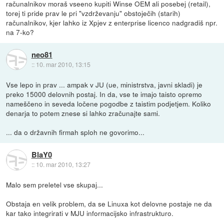
računalnikov moraš vseeno kupiti Winse OEM ali posebej (retail),
torej ti pride prav le pri "vzdrževanju" obstoječih (starih)
računalnikov, kjer lahko iz Xpjev z enterprise licenco nadgradiš npr.
na 7-ko?
neo81
::
10. mar 2010, 13:15
Vse lepo in prav ... ampak v JU (ue, ministrstva, javni skladi) je
preko 15000 delovnih postaj. In da, vse te imajo taisto opremo
nameščeno in seveda ločene pogodbe z taistim podjetjem. Koliko
denarja to potem znese si lahko zračunajte sami.
... da o državnih firmah sploh ne govorimo...
BlaY0
::
10. mar 2010, 13:27
Malo sem preletel vse skupaj...
Obstaja en velik problem, da se Linuxa kot delovne postaje ne da
kar tako integrirati v MJU informacijsko infrastrukturo.