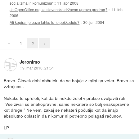
socializma in komunizma"
::
11. apr 2008
Je OpenOffice.org za slovensko državno upravo predrag?
::
11. feb
2006
Ali kopiranje baze lahko le-to poškoduje?
::
30. jun 2004
«
1
2
»
Jeronimo
::
9. mar 2010, 21:51
Bravo. Človek dobi občutek, da se bojuje z mlini na veter. Bravo za
vztrajnost.
Nekako te spreleti, kot da bi nekdo želel v prakso uveljaviti rek:
"Vse živali so enakopravne, samo nekatere so bolj enakopravne
kot druge." Ne vem, zakaj se nekateri počutijo kot da imajo
absolutno oblast in da nikomur ni potrebno polagati računov.
LP