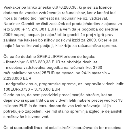
Vsekakor pa lahko znesku 6.976.280,38, ki je šel za licence
dodamo še zneske vzdrževanja računalnikov, ker v končni fazi
mora to nekdo tudi namestit na računalnike oz. vzdrževat.
Naprimer Gambit-ov čisti zaslužek od prodaje/storitev z ajpesa za
leto 2008 je 19.210.981 EUR (ja vem da je pogodba od sredine
2009 naprej, ampak je najbrž bil ta gambit že prej v igri) prav
zanima me kakšen bo njihov poslovni izzid za 2009. Sicer je pa
najbrž še veliko več podjetji, ki skrbijo za računalniško opremo.
Če pa še dodatno ŠPEKULIRAM pridem do tegale:
- licenčnine: 6.976.280,38 EUR za obdobje dveh let
- mesečna vzdrževalna pogodba na računalnike: 3730
računalnikov po vsaj 25EUR na mesec, po 24-ih mesecih =
2.238.000 EUR
- nadgraditev os-a, programske opreme, oz. popravila v dveh letih:
100EURx3730 = 3.730.00 EUR
Glede na to, da sem predvidel precej manjše stroške, kot so
dejansko si upam trdit da se v dveh letih nabere precej več kot 13
milionov EUR in če temu dodam še vsa izobraževanja, ki jih
potrebujejo zaposleni, ker m$ stalno spreminja izgled je dejanskih
stroškov še bistveno več.
Če bi uporabljali linux, bi ostali stroški izobraževanja ter mesečna