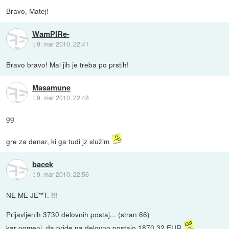
Bravo, Matej!
WamPIRe-
::
9. mar 2010, 22:41
Bravo bravo! Mal jih je treba po prstih!
Masamune
::
9. mar 2010, 22:48
gg
gre za denar, ki ga tudi jz služim
bacek
::
9. mar 2010, 22:56
NE ME JE**T. !!!
Prijavljenih 3730 delovnih postaj... (stran 66)
kar pomeni, da pride na delovno postajo 1870,32 EUR