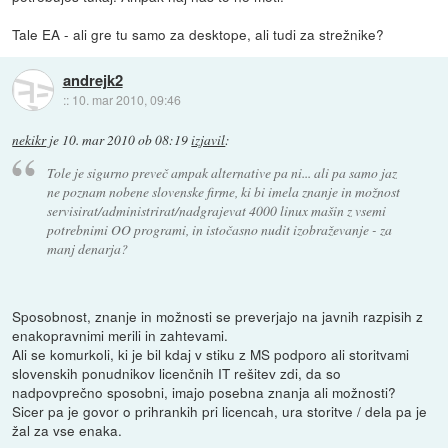
Tale EA - ali gre tu samo za desktope, ali tudi za strežnike?
andrejk2
::
10. mar 2010, 09:46
nekikr
je
10. mar 2010 ob 08:19
izjavil
:
Tole je sigurno preveč ampak alternative pa ni... ali pa samo jaz
ne poznam nobene slovenske firme, ki bi imela znanje in možnost
servisirat/administrirat/nadgrajevat 4000 linux mašin z vsemi
potrebnimi OO programi, in istočasno nudit izobraževanje - za
manj denarja?
Sposobnost, znanje in možnosti se preverjajo na javnih razpisih z
enakopravnimi merili in zahtevami.
Ali se komurkoli, ki je bil kdaj v stiku z MS podporo ali storitvami
slovenskih ponudnikov licenčnih IT rešitev zdi, da so
nadpovprečno sposobni, imajo posebna znanja ali možnosti?
Sicer pa je govor o prihrankih pri licencah, ura storitve / dela pa je
žal za vse enaka.