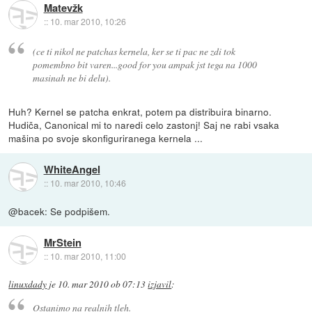
Matevžk
::
10. mar 2010, 10:26
(ce ti nikol ne patchas kernela, ker se ti pac ne zdi tok
pomembno bit varen...good for you ampak jst tega na 1000
masinah ne bi delu).
Huh? Kernel se patcha enkrat, potem pa distribuira binarno.
Hudiča, Canonical mi to naredi celo zastonj! Saj ne rabi vsaka
mašina po svoje skonfiguriranega kernela ...
WhiteAngel
::
10. mar 2010, 10:46
@bacek: Se podpišem.
MrStein
::
10. mar 2010, 11:00
linuxdady
je
10. mar 2010 ob 07:13
izjavil
:
Ostanimo na realnih tleh.