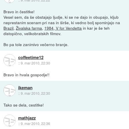
Bravo in čestitke!
Vesel sem, da še obstajajo ljudje, ki se ne dajo in obupajo, kljub
neprestanim scenam pri nas in širše, ki vedno bolj spominjajo na
Brazil
,
Živalska farma
,
1984
,
V for Vendetta
in kar je še teh
distopično, velikobratskih filmov.
Bo pa tole zanimivo večerno branje.
coffeetime12
::
9. mar 2010, 22:30
Bravo in hvala gospodje!!
ikeman
::
9. mar 2010, 22:30
Tako se dela, cestitke!
mathjazz
::
9. mar 2010, 22:36