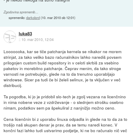
Zgodovina sprememb…
spremenilo:
darkolord
(
10. mar 2010 ob 12:01
)
luka83
::
10. mar 2010, 12:04
Looooooka, kar se tiče patchanja kernela se nikakor ne morem
strinjat, za tako veliko bazo računalnikov lahko narediš povsem
prilogojen custom build repository in v celoti skrbiš za vsebino
paketov in morebitno patchanje. Čeprav menim, da tako stroge
varnosti ne potrebujejo, glede na to da trenutno uporabljajo
windowse. Sicer pa tudi če bi želeli selinux, je ta vključen v več
distribucij.
Ta pogodba, ki jo je pridobil slo-tech je zgolj vezana na licenčnino
in nima nobene veze z vzdrževanje - o slednjem strošku osebno
nimam, podatkov sem pa špekuliral z nanjnižjo možno ceno.
Cena licenčnin bi z uporabu linuxa odpadla in glede na to da za to
trošijo naš skupen denar je prav, da se temu naredi konec. V
končni fazi lahko tudi ustvarimo podjetje, ki ne bo računalo nič več