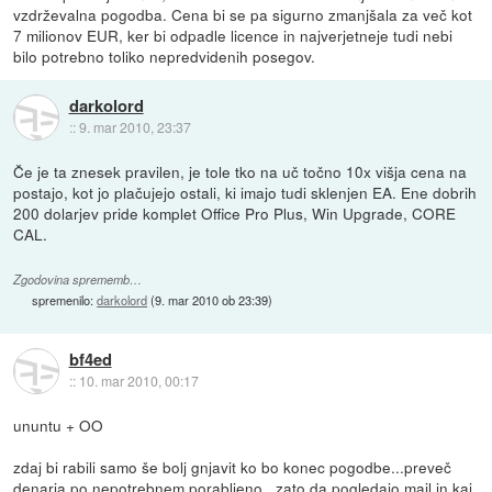
vzdrževalna pogodba. Cena bi se pa sigurno zmanjšala za več kot
7 milionov EUR, ker bi odpadle licence in najverjetneje tudi nebi
bilo potrebno toliko nepredvidenih posegov.
darkolord
::
9. mar 2010, 23:37
Če je ta znesek pravilen, je tole tko na uč točno 10x višja cena na
postajo, kot jo plačujejo ostali, ki imajo tudi sklenjen EA. Ene dobrih
200 dolarjev pride komplet Office Pro Plus, Win Upgrade, CORE
CAL.
Zgodovina sprememb…
spremenilo:
darkolord
(
9. mar 2010 ob 23:39
)
bf4ed
::
10. mar 2010, 00:17
ununtu + OO
zdaj bi rabili samo še bolj gnjavit ko bo konec pogodbe...preveč
denarja po nepotrebnem porabljeno...zato da pogledajo mail in kaj