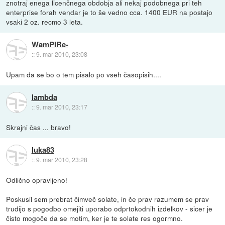
znotraj enega licenčnega obdobja ali nekaj podobnega pri teh
enterprise forah vendar je to še vedno cca. 1400 EUR na postajo
vsaki 2 oz. recmo 3 leta.
WamPIRe-
::
9. mar 2010, 23:08
Upam da se bo o tem pisalo po vseh časopisih....
lambda
::
9. mar 2010, 23:17
Skrajni čas ... bravo!
luka83
::
9. mar 2010, 23:28
Odlično opravljeno!
Poskusil sem prebrat čimveč solate, in če prav razumem se prav
trudijo s pogodbo omejiti uporabo odprtokodnih izdelkov - sicer je
čisto mogoče da se motim, ker je te solate res ogormno.