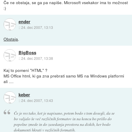
Če ne obstaja, se ga pa napiše. Microsoft vsekakor ima to možnost
:)
ender
::
24. dec 2007, 13:13
Obstaja
.
BigBoss
::
24. dec 2007, 13:38
Kaj to pomeni "HTML" ?
MS Office html, ki ga zna prebrati samo MS na Windows platformi
ali ....
keber
::
24. dec 2007, 13:43
Če je res tako, kot je napisano, potem bodo s tem dosegli, da se
bo valjalo še več različnih formatov in na koncu bo prišlo do
popolne zmede in do zasedanja prostora na diskih, ker bodo
dokumenti hkrati v različnih formatih.