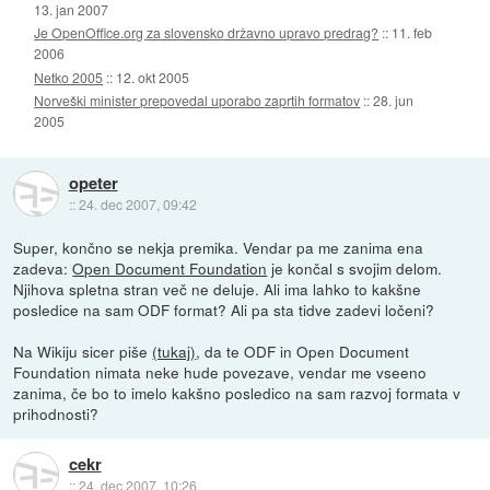
13. jan 2007
Je OpenOffice.org za slovensko državno upravo predrag?
::
11. feb
2006
Netko 2005
::
12. okt 2005
Norveški minister prepovedal uporabo zaprtih formatov
::
28. jun
2005
opeter
::
24. dec 2007, 09:42
Super, končno se nekja premika. Vendar pa me zanima ena
zadeva:
Open Document Foundation
je končal s svojim delom.
Njihova spletna stran več ne deluje. Ali ima lahko to kakšne
posledice na sam ODF format? Ali pa sta tidve zadevi ločeni?
Na Wikiju sicer piše
(tukaj)
, da te ODF in Open Document
Foundation nimata neke hude povezave, vendar me vseeno
zanima, če bo to imelo kakšno posledico na sam razvoj formata v
prihodnosti?
cekr
::
24. dec 2007, 10:26