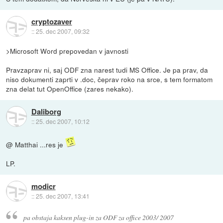
cryptozaver
::
25. dec 2007, 09:32
>Microsoft Word prepovedan v javnosti
Pravzaprav ni, saj ODF zna narest tudi MS Office. Je pa prav, da
niso dokumenti zaprti v .doc, čeprav roko na srce, s tem formatom
zna delat tut OpenOffice (zares nekako).
Daliborg
::
25. dec 2007, 10:12
@ Matthai ...res je
LP.
modicr
::
25. dec 2007, 13:41
pa obstaja kaksen plug-in za ODF za office 2003/ 2007