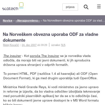
☰
Novice
»
--Nerazporejeno--
»
Na Norveškem obvezna uporaba ODF za vladne dokumente
Na Norveškem obvezna uporaba ODF za vladne
dokumente
Matej Kovačič
::
24. dec 2007
ob 09:29
oznake:
N/A
- Kot
poroča The Inquirer
se je norveška vlada
The inquirer
odločila, da morajo biti vsi javni dokumenti, ki jih sproducira
državna uprava shranjeni v odprtih formatih.
To pomeni HTML, PDF (različica 1.4 ali kasnejša) ali ODF (Open
Document Format), ki ga med drugim uporablja tudi OpenOffice.
Ministrica Heidi Grande Røys, ki vodi ministrstvo za javno upravo
in reforme je izjavila, da bo vladna odločitev izboljšala tekmovanje
med ponudniki pisarniških aplikacij ter da se s to odločitvijo časi,
ko so bili dokumenti javne uprave dostopni le v MS Word formatu
bližajo koncu.