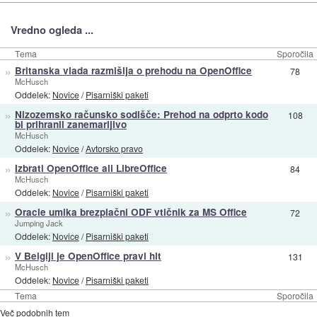
Vredno ogleda ...
Tema
Sporočila
»
Britanska vlada razmišlja o prehodu na OpenOffice
78
McHusch
Oddelek:
Novice
/
Pisarniški paketi
»
Nizozemsko računsko sodišče: Prehod na odprto kodo
108
bi prihranil zanemarljivo
McHusch
Oddelek:
Novice
/
Avtorsko pravo
»
Izbrati OpenOffice ali LibreOffice
84
McHusch
Oddelek:
Novice
/
Pisarniški paketi
»
Oracle umika brezplačni ODF vtičnik za MS Office
72
Jumping Jack
Oddelek:
Novice
/
Pisarniški paketi
»
V Belgiji je OpenOffice pravi hit
131
McHusch
Oddelek:
Novice
/
Pisarniški paketi
Tema
Sporočila
Več podobnih tem