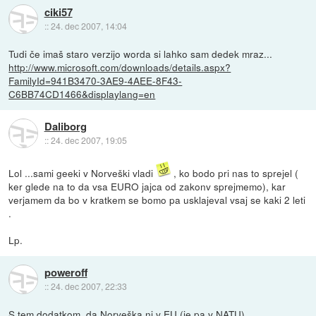
ciki57
::
24. dec 2007, 14:04
Tudi če imaš staro verzijo worda si lahko sam dedek mraz...
http://www.microsoft.com/downloads/details.aspx?
FamilyId=941B3470-3AE9-4AEE-8F43-
C6BB74CD1466&displaylang=en
Daliborg
::
24. dec 2007, 19:05
Lol ...sami geeki v Norveški vladi
, ko bodo pri nas to sprejel (
ker glede na to da vsa EURO jajca od zakonv sprejmemo), kar
verjamem da bo v kratkem se bomo pa usklajeval vsaj se kaki 2 leti
.
Lp.
poweroff
::
24. dec 2007, 22:33
S tem dodatkom, da Norveška ni v EU (je pa v NATU).