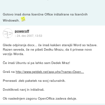
Gotovo imaš doma licenčne Office inštalirane na licenčnih
Windowsih.
poweroff
::
24. dec 2007, 13:53
Glede odpiranja docx... če imaš kakšen starejši Word so težave.
Razen seveda, če ne pišeš Dedku Mrazu, da ti prinese novo
verzijo Worda.
Če imaš Ubuntu si pa lahko sam Dedek Mraz!
Greš na
http://www.getdeb.net/app.php?name=Open...
Preneseš .deb paketek na svoj računalnik.
Dvoklikneš nanj in inštaliraš.
Ob naslednjem zagonu OpenOffica zadeva deluje.