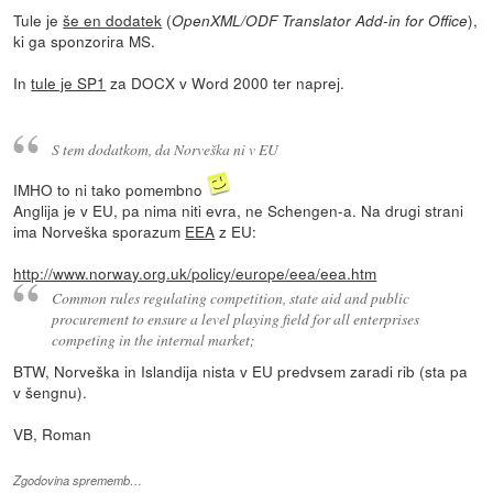
Tule je
še en dodatek
(
),
OpenXML/ODF Translator Add-in for Office
ki ga sponzorira MS.
In
tule je SP1
za DOCX v Word 2000 ter naprej.
S tem dodatkom, da Norveška ni v EU
IMHO to ni tako pomembno
Anglija je v EU, pa nima niti evra, ne Schengen-a. Na drugi strani
ima Norveška sporazum
EEA
z EU:
http://www.norway.org.uk/policy/europe/eea/eea.htm
Common rules regulating competition, state aid and public
procurement to ensure a level playing field for all enterprises
competing in the internal market;
BTW, Norveška in Islandija nista v EU predvsem zaradi rib (sta pa
v šengnu).
VB, Roman
Zgodovina sprememb…