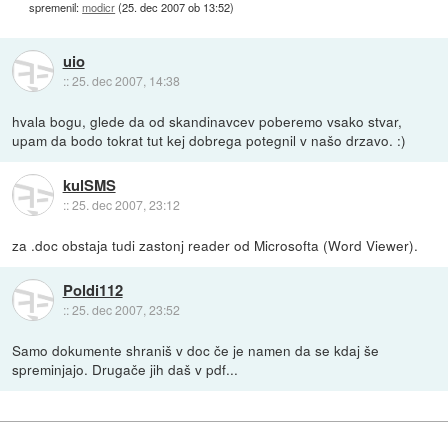
spremenil:
modicr
(
25. dec 2007 ob 13:52
)
uio
::
25. dec 2007, 14:38
hvala bogu, glede da od skandinavcev poberemo vsako stvar,
upam da bodo tokrat tut kej dobrega potegnil v našo drzavo. :)
kulSMS
::
25. dec 2007, 23:12
za .doc obstaja tudi zastonj reader od Microsofta (Word Viewer).
Poldi112
::
25. dec 2007, 23:52
Samo dokumente shraniš v doc če je namen da se kdaj še
spreminjajo. Drugače jih daš v pdf...