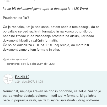
ko so bili dokumenti javne uprave dostopni le v MS Word
Poudarek ne "le"!
Če je res tako, kot je napisano, potem bodo s tem dosegli, da se
bo valjalo še več različnih formatov in na koncu bo prišlo do
popolne zmede in do zasedanja prostora na diskih, ker bodo
dokumenti hkrati v različnih formatih.
Če so se odločili za ODF oz. PDF, naj rečejo, da mora biti
dokument samo v tem formatu in pika.
Zgodovina sprememb…
spremenilo:
cekr
(
24. dec 2007 ob 10:26
)
Poldi112
::
24. dec 2007, 11:08
Neumnost, naj dajo zraven še doc in podobno, če želijo. Važno je
pa, da vedno obstaja dokument tudi tudi v formatu, ki ga lahko
bere in popravlja vsak, ne da bi moral investirati v drag software.