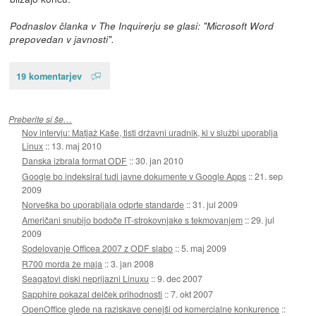
Podnaslov članka v The Inquirerju se glasi: "Microsoft Word
prepovedan v javnosti".
19 komentarjev
Preberite si še…
Nov intervju: Matjaž Kaše, tisti državni uradnik, ki v službi uporablja
Linux
::
13. maj 2010
Danska izbrala format ODF
::
30. jan 2010
Google bo indeksiral tudi javne dokumente v Google Apps
::
21. sep
2009
Norveška bo uporabljala odprte standarde
::
31. jul 2009
Američani snubijo bodoče IT-strokovnjake s tekmovanjem
::
29. jul
2009
Sodelovanje Officea 2007 z ODF slabo
::
5. maj 2009
R700 morda že maja
::
3. jan 2008
Seagatovi diski neprijazni Linuxu
::
9. dec 2007
Sapphire pokazal delček prihodnosti
::
7. okt 2007
OpenOffice glede na raziskave cenejši od komercialne konkurence
::