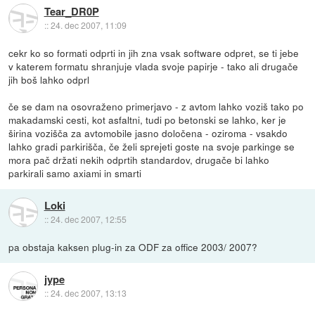
Tear_DR0P
::
24. dec 2007, 11:09
cekr ko so formati odprti in jih zna vsak software odpret, se ti jebe
v katerem formatu shranjuje vlada svoje papirje - tako ali drugače
jih boš lahko odprl
če se dam na osovraženo primerjavo - z avtom lahko voziš tako po
makadamski cesti, kot asfaltni, tudi po betonski se lahko, ker je
širina vozišča za avtomobile jasno določena - oziroma - vsakdo
lahko gradi parkirišča, če želi sprejeti goste na svoje parkinge se
mora pač držati nekih odprtih standardov, drugače bi lahko
parkirali samo axiami in smarti
Loki
::
24. dec 2007, 12:55
pa obstaja kaksen plug-in za ODF za office 2003/ 2007?
jype
::
24. dec 2007, 13:13