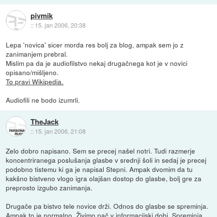
pivmik
::
15. jan 2006, 20:38
Lepa 'novica' sicer morda res bolj za blog, ampak sem jo z
zanimanjem prebral.
Mislim pa da je audiofilstvo nekaj drugačnega kot je v novici
opisano/mišljeno.
To pravi Wikipedia.
Audiofili ne bodo izumrli.
TheJack
::
15. jan 2006, 21:08
Zelo dobro napisano. Sem se precej našel notri. Tudi razmerje
koncentriranega poslušanja glasbe v srednji šoli in sedaj je precej
podobno tistemu ki ga je napisal Stepni. Ampak dvomim da tu
kakšno bistveno vlogo igra olajšan dostop do glasbe, bolj gre za
preprosto izgubo zanimanja.
Drugače pa bistvo tele novice drži. Odnos do glasbe se spreminja.
Ampak to je normalno. Živimo pač v informacijski dobi. Spreminja