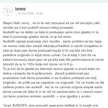
lorenz
::
16. jan 2006, 18:06
Stepni Volk: sorry , ne bi te rad razocaral ali pa niti slucajno zalil ,
vendar pa ti kot audiofil moram nekaj povedati:
Audiofili se ne delijo na tiste ki poslusajo samo zivo glasbo in ta
tiste ki poslusajo glasbo doma, to je full mimo.
Audiofili najraje poslusajo zivo muziko , samo problem je ker tega
ne mores vsak dan zaradi lokacije,prireditve in samih izvajalcev in
zato je lazje pac doma poslusati kopijo ki bi naj bila cim bolj
podobna originalu in kljub temu uzivat. Ce si kdaj v zivo bil na
kakem koncertu,operi,jazz ali pa bilo kaki life performance bi moral
obcutiti da jo to 100x bolje kot doma na hi-fi ju.
To je kot da bi gledal po televiziji recimo jagode in pravil kako so
dobre namesto da bi jedel prave . Zaradi prakticnosti pac
poslusamo tudi doma posnetke in se trudimo priblizati cim bolj
originalu, ob priliki pa se napojimo na originalih. Ce ne hodis na life
zadeve potem nisi audiofil , ker te ne zanima original ampak samo
doma uzivas ob fake-ih in te niti ne zanima kako to v resnici zveni
(mi temu pravimo sminker audiofil) ,+ ona zgodba z ancko
"izraz AUDIOFIL smo prevzeli zase prav fetišisti in iz svojih vrst