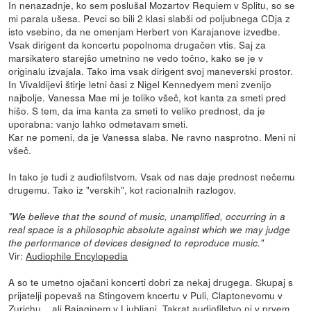
In nenazadnje, ko sem poslušal Mozartov Requiem v Splitu, so se
mi parala ušesa. Pevci so bili 2 klasi slabši od poljubnega CDja z
isto vsebino, da ne omenjam Herbert von Karajanove izvedbe.
Vsak dirigent da koncertu popolnoma drugačen vtis. Saj za
marsikatero starejšo umetnino ne vedo točno, kako se je v
originalu izvajala. Tako ima vsak dirigent svoj maneverski prostor.
In Vivaldijevi štirje letni časi z Nigel Kennedyem meni zvenijo
najbolje. Vanessa Mae mi je toliko všeč, kot kanta za smeti pred
hišo. S tem, da ima kanta za smeti to veliko prednost, da je
uporabna: vanjo lahko odmetavam smeti.
Kar ne pomeni, da je Vanessa slaba. Ne ravno nasprotno. Meni ni
všeč.
In tako je tudi z audiofilstvom. Vsak od nas daje prednost nečemu
drugemu. Tako iz "verskih", kot racionalnih razlogov.
"We believe that the sound of music, unamplified, occurring in a
real space is a philosophic absolute against which we may judge
the performance of devices designed to reproduce music."
Vir:
Audiophile Encylopedia
A so te umetno ojačani koncerti dobri za nekaj drugega. Skupaj s
prijatelji popevaš na Stingovem kncertu v Puli, Claptonevomu v
Zurichu... ali Bajaginem v Ljubljani. Takrat audiofilstvo ni v prvem