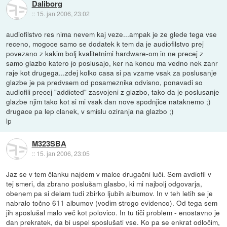
Daliborg
::
15. jan 2006, 23:02
audiofilstvo res nima nevem kaj veze...ampak je ze glede tega vse
receno, mogoce samo se dodatek k tem da je audiofilstvo prej
povezano z kakim bolj kvalitetnimi hardware-om in ne precej z
samo glazbo katero jo poslusajo, ker na koncu ma vedno nek zanr
raje kot drugega...zdej kolko casa si pa vzame vsak za poslusanje
glazbe je pa predvsem od posameznika odvisno, ponavadi so
audiofili precej "addicted" zasvojeni z glazbo, tako da je poslusanje
glazbe njim tako kot si mi vsak dan nove spodnjice nataknemo ;)
drugace pa lep clanek, v smislu oziranja na glazbo ;)
lp
M323SBA
::
15. jan 2006, 23:05
Jaz se v tem članku najdem v malce drugačni luči. Sem avdiofil v
tej smeri, da zbrano poslušam glasbo, ki mi najbolj odgovarja,
obenem pa si delam tudi zbirko ljubih albumov. In v teh letih se je
nabralo točno 611 albumov (vodim strogo evidenco). Od tega sem
jih sposlušal malo več kot polovico. In tu tiči problem - enostavno je
dan prekratek, da bi uspel sposlušati vse. Ko pa se enkrat odločim,