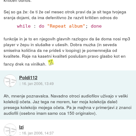
kritičen odnos.
Sej so ga že: če ti že cel mesec otrok pravi da je sit tega tvojega
sranja dojami, da ima defenitivno že razvit kritičen odnos do
while
 : 
do
"Repeat album"
; 
done
funkcije in je to en njegovih glavnih razlogov da še doma nosi mp3
player v žepu in slušalke v ušesih. Dobra muzka (in seveda
smiselna količina da ne prideš v looping) je pomemnejša od
kvalitete. Raje na kasetni kvaliteti poslušam pravo glasbo kot en
fancy drek na vinilkah.
Poldi112
::
16. jan 2006, 13:49
Ah, mnenje poznavalca. Navadno otroci audiofilov uživajo v veliki
kolekciji očeta. Jaz tega ne morem, ker moja kolekcija daleč
presega kolekcijo mojega očeta. Pa je majhna v primerjavi z znanci
audiofili (osebno imam samo cca 150 originalov).
Izi
::
16. jan 2006, 14:37