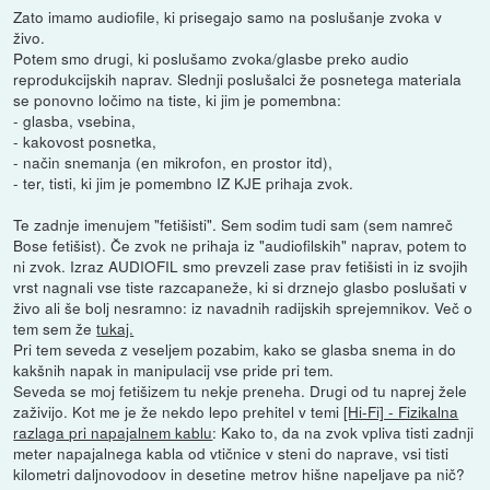
Zato imamo audiofile, ki prisegajo samo na poslušanje zvoka v
živo.
Potem smo drugi, ki poslušamo zvoka/glasbe preko audio
reprodukcijskih naprav. Slednji poslušalci že posnetega materiala
se ponovno ločimo na tiste, ki jim je pomembna:
- glasba, vsebina,
- kakovost posnetka,
- način snemanja (en mikrofon, en prostor itd),
- ter, tisti, ki jim je pomembno IZ KJE prihaja zvok.
Te zadnje imenujem "fetišisti". Sem sodim tudi sam (sem namreč
Bose fetišist). Če zvok ne prihaja iz "audiofilskih" naprav, potem to
ni zvok. Izraz AUDIOFIL smo prevzeli zase prav fetišisti in iz svojih
vrst nagnali vse tiste razcapaneže, ki si drznejo glasbo poslušati v
živo ali še bolj nesramno: iz navadnih radijskih sprejemnikov. Več o
tem sem že
tukaj.
Pri tem seveda z veseljem pozabim, kako se glasba snema in do
kakšnih napak in manipulacij vse pride pri tem.
Seveda se moj fetišizem tu nekje preneha. Drugi od tu naprej žele
zaživijo. Kot me je že nekdo lepo prehitel v temi
[Hi-Fi] - Fizikalna
razlaga pri napajalnem kablu
: Kako to, da na zvok vpliva tisti zadnji
meter napajalnega kabla od vtičnice v steni do naprave, vsi tisti
kilometri daljnovodoov in desetine metrov hišne napeljave pa nič?