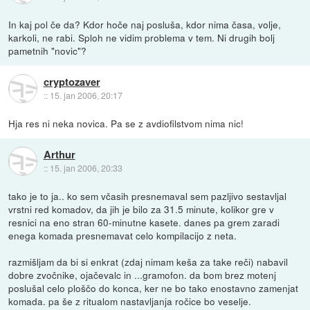
In kaj pol če da? Kdor hoče naj posluša, kdor nima časa, volje,
karkoli, ne rabi. Sploh ne vidim problema v tem. Ni drugih bolj
pametnih "novic"?
cryptozaver
::
15. jan 2006, 20:17
Hja res ni neka novica. Pa se z avdiofilstvom nima nic!
Arthur
::
15. jan 2006, 20:33
tako je to ja.. ko sem včasih presnemaval sem pazljivo sestavljal
vrstni red komadov, da jih je bilo za 31.5 minute, kolikor gre v
resnici na eno stran 60-minutne kasete. danes pa grem zaradi
enega komada presnemavat celo kompilacijo z neta.
razmišljam da bi si enkrat (zdaj nimam keša za take reči) nabavil
dobre zvočnike, ojačevalc in ...gramofon. da bom brez motenj
poslušal celo ploščo do konca, ker ne bo tako enostavno zamenjat
komada. pa še z ritualom nastavljanja ročice bo veselje.