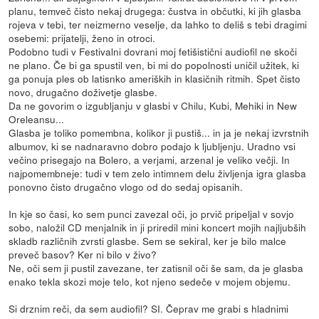
planu, temveč čisto nekaj drugega: čustva in občutki, ki jih glasba
rojeva v tebi, ter neizmerno veselje, da lahko to deliš s tebi dragimi
osebemi: prijatelji, ženo in otroci.
Podobno tudi v Festivalni dovrani moj fetišistični audiofil ne skoči
ne plano. Če bi ga spustil ven, bi mi do popolnosti uničil užitek, ki
ga ponuja ples ob latisnko ameriških in klasičnih ritmih. Spet čisto
novo, drugačno doživetje glasbe.
Da ne govorim o izgubljanju v glasbi v Chilu, Kubi, Mehiki in New
Oreleansu...
Glasba je toliko pomembna, kolikor ji pustiš... in ja je nekaj izvrstnih
albumov, ki se nadnaravno dobro podajo k ljubljenju. Uradno vsi
večino prisegajo na Bolero, a verjami, arzenal je veliko večji. In
najpomembneje: tudi v tem zelo intimnem delu življenja igra glasba
ponovno čisto drugačno vlogo od do sedaj opisanih.
In kje so časi, ko sem punci zavezal oči, jo prvič pripeljal v sovjo
sobo, naložil CD menjalnik in ji priredil mini koncert mojih najljubših
skladb različnih zvrsti glasbe. Sem se sekiral, ker je bilo malce
preveč basov? Ker ni bilo v živo?
Ne, oči sem ji pustil zavezane, ter zatisnil oči še sam, da je glasba
enako tekla skozi moje telo, kot njeno sedeče v mojem objemu.
Si drznim reči, da sem audiofil? SI. Čeprav me grabi s hladnimi