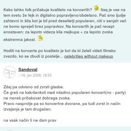
Kako lahko folk pričakuje kvaliteto na koncertih?
Itaq je vse na
tem svetu že fejk in digitalno popravljeno/obdelano. Pač smo ljudje
zahtevni in šita kot je bil pred desetletji popularen, niti v sanjah več
ne bomo sprejeli brez popravkov. Na koncertih je pač recept
enostaven: za lepoto videza kila mejkupa + za lepoto zvoka
ekstremna jakost.
Hoditi na koncerte po kvaliteto je kot da bi želeli videti filmsko
zvezdo, ko se zbudi iz postelje...
celebrities without makeup
Sandoval
::
16. jan 2006, 18:55
Zdaj pa odvisno od zvrsti glasbe.
Če greš na kakršenkoli med mladino popularen koncert(no - party)
ne moreš pričakovat dobrega zvoka.
Pravo nasprotje pa so koncertne dvorane, pa tudi zvrst in način
izvajanja je tam drugačen.
na vsak način ti ne dam prav