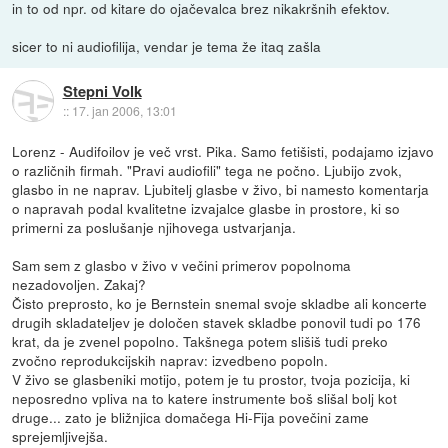
in to od npr. od kitare do ojačevalca brez nikakršnih efektov.
sicer to ni audiofilija, vendar je tema že itaq zašla
Stepni Volk
::
17. jan 2006, 13:01
Lorenz - Audifoilov je več vrst. Pika. Samo fetišisti, podajamo izjavo
o različnih firmah. "Pravi audiofili" tega ne počno. Ljubijo zvok,
glasbo in ne naprav. Ljubitelj glasbe v živo, bi namesto komentarja
o napravah podal kvalitetne izvajalce glasbe in prostore, ki so
primerni za poslušanje njihovega ustvarjanja.
Sam sem z glasbo v živo v večini primerov popolnoma
nezadovoljen. Zakaj?
Čisto preprosto, ko je Bernstein snemal svoje skladbe ali koncerte
drugih skladateljev je določen stavek skladbe ponovil tudi po 176
krat, da je zvenel popolno. Takšnega potem slišiš tudi preko
zvočno reprodukcijskih naprav: izvedbeno popoln.
V živo se glasbeniki motijo, potem je tu prostor, tvoja pozicija, ki
neposredno vpliva na to katere instrumente boš slišal bolj kot
druge... zato je bližnjica domačega Hi-Fija povečini zame
sprejemljivejša.