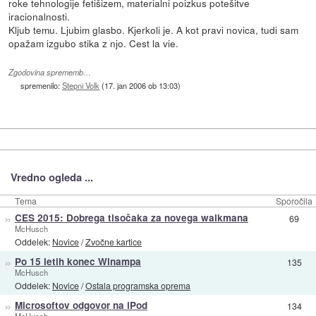
roke tehnologije fetišizem, materialni poizkus potešitve
iracionalnosti.
Kljub temu. Ljubim glasbo. Kjerkoli je. A kot pravi novica, tudi sam
opažam izgubo stika z njo. Cest la vie.
Zgodovina sprememb…
spremenilo:
Stepni Volk
(
17. jan 2006 ob 13:03
)
Vredno ogleda ...
Tema
Sporočila
»
CES 2015: Dobrega tisočaka za novega walkmana
69
McHusch
Oddelek:
Novice
/
Zvočne kartice
»
Po 15 letih konec Winampa
135
McHusch
Oddelek:
Novice
/
Ostala programska oprema
»
Microsoftov odgovor na iPod
134
McHusch