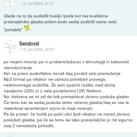
::
15. jan 2006, 21:51
Glede na to da audiofili hvalijo Ipode kot res kvalitetne
predvajalnike glasbe potem bodo sedaj audiofili samo ratal
"portable"
Sandoval
::
15. jan 2006, 22:07
po mojem mnenju pa ni problem(težava) v tehnologiji in kakovosti
reproduciranja.
Ker za pravo audiofilstvo moraš itaq porabit celo premoženje.
Mp3 format pa nikakor ne ustreza potrebam pravega,
nedvoumnega audiofila. Že sam opazim razliko med doma
narejenim (320) in z neta povlečenim(128) filetkom.
No; bistveno se mi zdi da folk premalokrat zbrano posluša glasbo.
Če temu kar se sedaj posluša lahko rečemo glasba(itaq so vse le
malenkost spremenjeni vzorci-le moje mnenje).
Pa še primer: če hodiš po polni ulici ljudi nikakor ne moreš zbrano
poslušati glasbe, pa če se temu še tako posvečaš(če jo; bš sigurno
vsaj 2 mimoidoča pohodil).