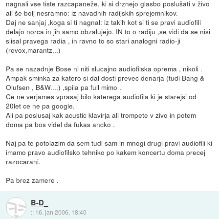
nagnali vse tiste razcapaneže, ki si drznejo glasbo poslušati v živo
ali še bolj nesramno: iz navadnih radijskih sprejemnikov.
Daj ne sanjaj ,koga si ti nagnal: iz takih kot si ti se pravi audiofili
delajo norca in jih samo obzalujejo. IN to o radiju ,se vidi da se nisi
slisal pravega radia , in ravno to so stari analogni radio-ji
(revox,marantz...)
Pa se nazadnje Bose ni niti slucajno audiofilska oprema , nikoli .
Ampak sminka za katero si dal dosti prevec denarja (tudi Bang &
Olufsen , B&W....) ,spila pa full mimo .
Ce ne verjames vprasaj bilo katerega audiofila ki je starejsi od
20let ce ne pa google.
Ali pa poslusaj kak acustic klavirja ali trompete v zivo in potem
doma pa bos videl da fukas ancko .
Naj pa te potolazim da sem tudi sam in mnogi drugi pravi audiofili ki
imamo pravo audiofilsko tehniko po kakem koncertu doma precej
razocarani.
Pa brez zamere .
B-D_
::
16. jan 2006, 18:40