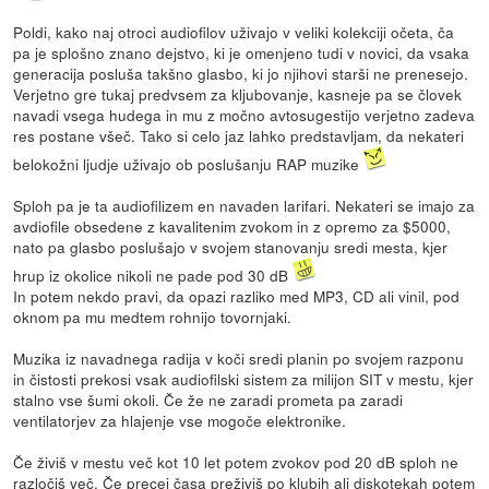
Poldi, kako naj otroci audiofilov uživajo v veliki kolekciji očeta, ča
pa je splošno znano dejstvo, ki je omenjeno tudi v novici, da vsaka
generacija posluša takšno glasbo, ki jo njihovi starši ne prenesejo.
Verjetno gre tukaj predvsem za kljubovanje, kasneje pa se človek
navadi vsega hudega in mu z močno avtosugestijo verjetno zadeva
res postane všeč. Tako si celo jaz lahko predstavljam, da nekateri
belokožni ljudje uživajo ob poslušanju RAP muzike
Sploh pa je ta audiofilizem en navaden larifari. Nekateri se imajo za
avdiofile obsedene z kavalitenim zvokom in z opremo za $5000,
nato pa glasbo poslušajo v svojem stanovanju sredi mesta, kjer
hrup iz okolice nikoli ne pade pod 30 dB
In potem nekdo pravi, da opazi razliko med MP3, CD ali vinil, pod
oknom pa mu medtem rohnijo tovornjaki.
Muzika iz navadnega radija v koči sredi planin po svojem razponu
in čistosti prekosi vsak audiofilski sistem za milijon SIT v mestu, kjer
stalno vse šumi okoli. Če že ne zaradi prometa pa zaradi
ventilatorjev za hlajenje vse mogoče elektronike.
Če živiš v mestu več kot 10 let potem zvokov pod 20 dB sploh ne
razločiš več. Če precej časa preživiš po klubih ali diskotekah potem