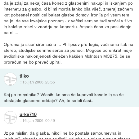
da je zdaj za nekaj časa konec z glasbenimi nakupi in iskanjem po
internetu za glasbo, ki bi mi morda lahko bila všeč, zmeraj začnem
kot pobesnel nositi cel balast glasbe domov. Ironija pri vsem tem
pa je, da vse izvajalce poznam - z večimi sem se tudi srečal v živo
in kakšno rekel v zaodrju na koncertu. Ampak časa za poslušanje
pa ni ...
Oprema je sicer siromašna ... Philipsov pro-logic, večinoma itak na
stereo, studijske sennheiserce za ponoči. Mogoče bo enkrat moje
avdiofilske naklonjenosti deležen kakšen McIntosh MC275, če se
proračun ne bo preveč upiral.
tilko
::
15. jan 2006, 23:55
Kaj pa romatnika? Včasih, ko smo še kupovali kasete in so še
obstajale glasbene oddaje? Ah, to so bli časi...
urke710
::
16. jan 2006, 00:49
Jz pa mislim, da glasba, nikoli ne bo postala samoumevna in
"plehka". Mogoče so res audiofili nekako v svojem svetu z glasbo