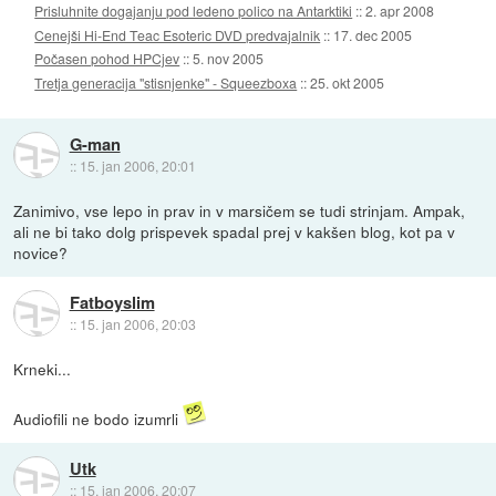
Prisluhnite dogajanju pod ledeno polico na Antarktiki
::
2. apr 2008
Cenejši Hi-End Teac Esoteric DVD predvajalnik
::
17. dec 2005
Počasen pohod HPCjev
::
5. nov 2005
Tretja generacija "stisnjenke" - Squeezboxa
::
25. okt 2005
G-man
::
15. jan 2006, 20:01
Zanimivo, vse lepo in prav in v marsičem se tudi strinjam. Ampak,
ali ne bi tako dolg prispevek spadal prej v kakšen blog, kot pa v
novice?
Fatboyslim
::
15. jan 2006, 20:03
Krneki...
Audiofili ne bodo izumrli
Utk
::
15. jan 2006, 20:07