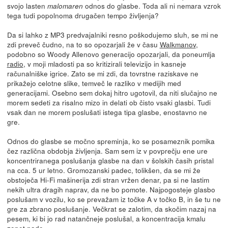
svojo lasten
odnos do glasbe. Toda ali ni nemara vzrok
malomaren
tega tudi popolnoma drugačen tempo življenja?
Da si lahko z MP3 predvajalniki resno poškodujemo sluh, se mi ne
zdi preveč čudno, na to so opozarjali že v času
Walkmanov
,
podobno so Woody Allenovo generacijo opozarjali, da poneumlja
radio
, v moji mladosti pa so kritizirali televizijo in kasneje
računalniške igrice. Zato se mi zdi, da tovrstne raziskave ne
prikažejo celotne slike, temveč le razliko v medijih med
generacijami. Osebno sem dokaj hitro ugotovil, da niti slučajno ne
morem sedeti za risalno mizo in delati ob čisto vsaki glasbi. Tudi
vsak dan ne morem poslušati istega tipa glasbe, enostavno ne
gre.
Odnos do glasbe se močno spreminja, ko se posameznik pomika
čez različna obdobja življenja. Sam sem iz v povprečju ene ure
koncentriranega poslušanja glasbe na dan v šolskih časih pristal
na cca. 5 ur letno. Gromozanski padec, tolikšen, da se mi že
obstoječa Hi-Fi mašinerija zdi stran vržen denar, pa si ne lastim
nekih ultra dragih naprav, da ne bo pomote. Najpogosteje glasbo
poslušam v vozilu, ko se prevažam iz točke A v točko B, in še tu ne
gre za zbrano poslušanje. Večkrat se zalotim, da skočim nazaj na
pesem, ki bi jo rad natančneje poslušal, a koncentracija kmalu
zopet pade.