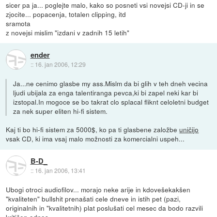
sicer pa ja... poglejte malo, kako so posneti vsi novejsi CD-ji in se
zjocite... popacenja, totalen clipping, itd
sramota
z novejsi mislim "izdani v zadnih 15 letih"
ender
::
16. jan 2006, 12:29
Ja...ne cenimo glasbe my ass.Mislm da bi glih v teh dneh vecina
ljudi ubijala za enga talentiranga pevca,ki bi zapel neki kar bi
izstopal.In mogoce se bo takrat clo splacal fliknt celoletni budget
za nek super eliten hi-fi sistem.
Kaj ti bo hi-fi sistem za 5000$, ko pa ti glasbene založbe
uničijo
vsak CD, ki ima vsaj malo možnosti za komercialni uspeh...
B-D_
::
16. jan 2006, 13:41
Ubogi otroci audiofilov... morajo neke arije in kdovešekakšen
"kvaliteten" bullshit prenašati cele dneve in istih pet (pazi,
originalnih in "kvalitetnih) plat poslušati cel mesec da bodo razvili