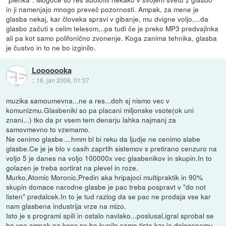
in ji namenjajo mnogo preveč pozornosti. Ampak, za mene je
glasba nekaj, kar človeka spravi v gibanje, mu dvigne voljo,...da
glasbo začuti s celim telesom,..pa tudi če je preko MP3 predvajlnka
ali pa kot samo polifonično zvonenje. Koga zanima tehnika, glasba
je čustvo in to ne bo izginilo.
Looooooka
::
16. jan 2006, 01:37
muzika samoumevna...ne a res...doh sj nismo vec v
komunizmu.Glasbeniki so pa placani miljonske vsote(ok uni
znani...) tko da pr vsem tem denarju lahka najmanj za
samovmevno to vzemamo.
Ne cenimo glasbe....hmm bl bi reku da ljudje ne cenimo slabe
glasbe.Ce je je blo v casih zaprtih sistemov s pretirano cenzuro na
voljo 5 je danes na voljo 100000x vec glasbenikov in skupin.In to
golazen je treba sortirat na plevel in roze.
Murko,Atomic Moronic,Predin aka hripajoci multipraktik in 90%
skupin domace narodne glasbe je pac treba pospravt v "do not
listen" predalcek.In to je tud razlog da se pac ne prodaja vse kar
nam glasbena industrija vrze na mizo.
Isto je s programi spili in ostalo navlako...poslusal,igral sprobal se
bo vse ampak na konc se bo kupilo samo tisto kar je dolocenemu