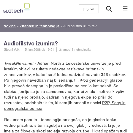
☰
Novice
»
Znanost in tehnologija
»
Audiofilstvo izumira?
Audiofilstvo izumira?
Stepni Volk
::
15. jan 2006
ob 19:51
Znanost in tehnologija
-
Adrian North
z Leicesterske univerze je pred
TweakNews.net
kratkim objavil rezultate nedavne raziskave britanskih
znanstvenikov, v kateri so 2 tedna nadzirali navade 346 osebkov.
Po njegovih
navedbah
naj bi sedanji, t.i.
, glasba
iPod generaciji
bila preveč dostopna in je posledično ne cenijo kot nekoč. Še
slabše, jemlje se jo za samoumevno, kar bi znalo imeti velik vpliv
tudi na njeno prodajo. Jadran in njegova ekipa so prišli do
rezultatov, podobnih tistim, ki sem jih omenil v novici
P2P, Sony in
demografska bomba
.
Razumem poanto - tehnologija omogoča, da je glasba lahko
vedno prisotna, s tem izgublja na svoji globlji vrednosti, ki jo je
imela za človeka skozi stoletja razvoja družbe. Hkrati opažam tudi