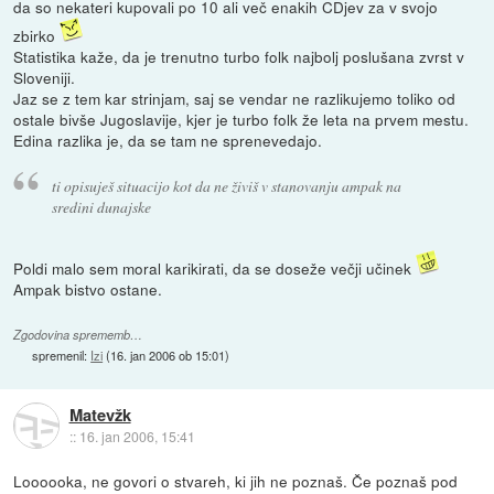
da so nekateri kupovali po 10 ali več enakih CDjev za v svojo
zbirko
Statistika kaže, da je trenutno turbo folk najbolj poslušana zvrst v
Sloveniji.
Jaz se z tem kar strinjam, saj se vendar ne razlikujemo toliko od
ostale bivše Jugoslavije, kjer je turbo folk že leta na prvem mestu.
Edina razlika je, da se tam ne sprenevedajo.
ti opisuješ situacijo kot da ne živiš v stanovanju ampak na
sredini dunajske
Poldi malo sem moral karikirati, da se doseže večji učinek
Ampak bistvo ostane.
Zgodovina sprememb…
spremenil:
Izi
(
16. jan 2006 ob 15:01
)
Matevžk
::
16. jan 2006, 15:41
Loooooka, ne govori o stvareh, ki jih ne poznaš. Če poznaš pod