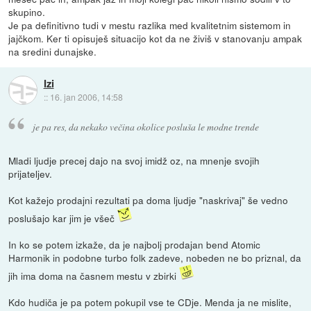
skupino.
Je pa definitivno tudi v mestu razlika med kvalitetnim sistemom in
jajčkom. Ker ti opisuješ situacijo kot da ne živiš v stanovanju ampak
na sredini dunajske.
Izi
::
16. jan 2006, 14:58
je pa res, da nekako večina okolice posluša le modne trende
Mladi ljudje precej dajo na svoj imidž oz, na mnenje svojih
prijateljev.
Kot kažejo prodajni rezultati pa doma ljudje "naskrivaj" še vedno
poslušajo kar jim je všeč
In ko se potem izkaže, da je najbolj prodajan bend Atomic
Harmonik in podobne turbo folk zadeve, nobeden ne bo priznal, da
jih ima doma na časnem mestu v zbirki
Kdo hudiča je pa potem pokupil vse te CDje. Menda ja ne mislite,