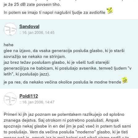
je že 25 dB zate povsem tiho.
In potem se imajo ti napol naglušni ljudje za avdiofile
Sandoval
::
16. jan 2006, 14:45
hehe
glee na izjavo, da vsaka generacija posluša glasbo, ki jo starši
sovražijo se nekako ne strinjam.
jaz brez težav poslušam glasbo, ki je všelč tudi starejši
generaciji(pa ne babicam, ki poslušajo avsenike, temveč ljudem "v
letih", ki poslušajo jazz).
je pa res, da nekako večina okolice posluša le modne trende
Poldi112
::
16. jan 2006, 14:47
Primeri ki jih jaz poznam se potemtakem razlikujejo od splošno
znanega dejstva. Saj otrokom ni potrebno poslušati. Ampak
spoznajo nekaj glasbe in en del jim je pač vseč in potem tudi sami
to poslušajo. Vem da večina posluša "moderno" glasbo, ki je tisti
mesec pač in, ampak jaz in moji kolegi pač nikoli nismo sodili v to