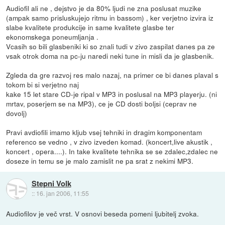
Audiofil ali ne , dejstvo je da 80% ljudi ne zna poslusat muzike
(ampak samo prisluskujejo ritmu in bassom) , ker verjetno izvira iz
slabe kvalitete produkcije in same kvalitete glasbe ter
ekonomskega poneumljanja .
Vcasih so bili glasbeniki ki so znali tudi v zivo zaspilat danes pa ze
vsak otrok doma na pc-ju naredi neki tune in misli da je glasbenik.
Zgleda da gre razvoj res malo nazaj, na primer ce bi danes plaval s
tokom bi si verjetno naj
kake 15 let stare CD-je ripal v MP3 in poslusal na MP3 playerju. (ni
mrtav, poserjem se na MP3), ce je CD dosti boljsi (ceprav ne
dovolj)
Pravi avdiofili imamo kljub vsej tehniki in dragim komponentam
referenco se vedno , v zivo izveden komad. (koncert,live akustik ,
koncert , opera....). In take kvalitete tehnika se se zdalec,zdalec ne
doseze in temu se je malo zamislit ne pa srat z nekimi MP3.
Stepni Volk
::
16. jan 2006, 11:55
Audiofilov je več vrst. V osnovi beseda pomeni ljubitelj zvoka.