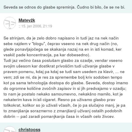
Seveda se odnos do glasbe spreminja. Čudno bi bilo, če se ne bi.
Matevžk
::
15. jan 2006, 21:19
Se strinjam, da je zelo dobro napisano in tudi jaz na nek način
sebe najdem v "blogu", čeprav vseeno na nek drug način (no,
glede ponavljajočega se skakanja nazaj na en in isti komad, ker
vsakič pade koncentracija, pa kar dobesedno).
Tudi jaz večino časa poslušam glasbo za ozadje, vendar vseeno
svojim ušesom kar dostikrat privoščim tudi uživanje glasbe v
pravem pomenu, kdaj pa kdaj se tudi sam usedem za klavir, ... ne
vem; zdi se mi, da je res za spremembe bolj kriv sodoben tempo
kot pa sama tehnologija dostopa do glasbe. Seveda, dostop imamo
do ogromne količine zvočnih zapisov in si jih predvajamo v ozadju;
to nam je postalo nekako samoumevno, nekakšno mamilo, kot je
nekaterim kava in/ali cigaret. Resno pa uživamo glasbo prav
tolikokrat, kolikor so jo uživali včasih, če jo pa slučajno manj, je pa
to zmanjšanje sorazmerno z zmanjšanji uživanj ostalih podobnih
dobrin -- pač zaradi pomanjkanja časa in včasih celo živcev.
christooss