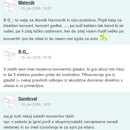
Matevžk
::
16. jan 2006, 19:25
B-D_: to velja za Atomik Harmonik in njim podobne. Pojdi kdaj na
klasičen koncert, koncert godbe, ..., pa tudi kakšen tak bend bi se
našel, pa ti zdaj težko naštevam, ker do zdaj nisem hodil veliko po
koncertih (sm še mlad in še nisem mel izpita za avto
).
B-D_
::
16. jan 2006, 19:38
V mislih sem imel moderno koncertno glasbo, ki gre skozi mix mizo
in še 5 efektov preden pride do zvočnikov. Filharmonija gre iz
glasbil (+ nekaj pravilnih odbojev iz akustične dvorane) direktno v
ušesa in ni primerljiva.
Sandoval
::
16. jan 2006, 19:51
saj je tudi nekaj ostalih koncertov takih.
npr. v soboto je igral purič s skupino(nalašč nenapisana zaradi
reklame) in so imeli ozvočenja le za synt pa kitaro.