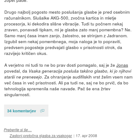
Drugo najbolj pogosto mesto poslušanja glasbe je pred osebnim
računalnikom. Slušalke AKG-500, zvočna kartica in mletje
procesorja, ki dekodira slišne vibracije. Tudi tu počnem nekaj
zraven, ponavadi tipkam, mi je glasba zato manj pomembna? Ne.
Samo manj časa imam zanjo, žalostno, se strinjam z Jadranom.
Izgubil sem nekaj pomembnega, moja naloga je to popraviti,
predvsem pogosteje predvajati glasbo v prisotnosti otrok, da
razvijejo kritičen okus.
A verjetno mi tudi to ne bo prav dosti pomagalo, saj je že
Jonas
povedal, da
Vsaka generacija posluša takšno glasbo, ki jo njihovi
. Za ohranjanje audifilskih vrst želim vsem nam
starši ne prenesejo
več časa in več prisotnosti. Ali pa tudi ne, saj ne bo prvič, da bo
tehnologija spremenila naše navade. Pač še ena žrtev
singularnosti.
34 komentarjev
Preberite si še…
Zastonj pretočna glasba za vsakogar
::
17. apr 2008