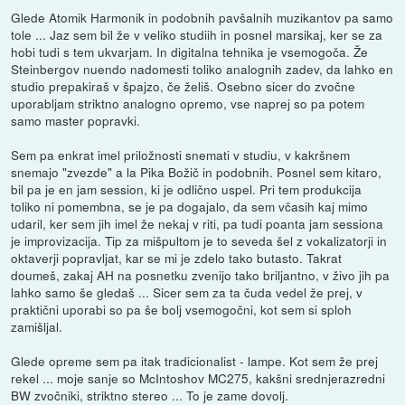
Glede Atomik Harmonik in podobnih pavšalnih muzikantov pa samo
tole ... Jaz sem bil že v veliko studiih in posnel marsikaj, ker se za
hobi tudi s tem ukvarjam. In digitalna tehnika je vsemogoča. Že
Steinbergov nuendo nadomesti toliko analognih zadev, da lahko en
studio prepakiraš v špajzo, če želiš. Osebno sicer do zvočne
uporabljam striktno analogno opremo, vse naprej so pa potem
samo master popravki.
Sem pa enkrat imel priložnosti snemati v studiu, v kakršnem
snemajo "zvezde" a la Pika Božič in podobnih. Posnel sem kitaro,
bil pa je en jam session, ki je odlično uspel. Pri tem produkcija
toliko ni pomembna, se je pa dogajalo, da sem včasih kaj mimo
udaril, ker sem jih imel že nekaj v riti, pa tudi poanta jam sessiona
je improvizacija. Tip za mišpultom je to seveda šel z vokalizatorji in
oktaverji popravljat, kar se mi je zdelo tako butasto. Takrat
doumeš, zakaj AH na posnetku zvenijo tako briljantno, v živo jih pa
lahko samo še gledaš ... Sicer sem za ta čuda vedel že prej, v
praktični uporabi so pa še bolj vsemogočni, kot sem si sploh
zamišljal.
Glede opreme sem pa itak tradicionalist - lampe. Kot sem že prej
rekel ... moje sanje so McIntoshov MC275, kakšni srednjerazredni
BW zvočniki, striktno stereo ... To je zame dovolj.