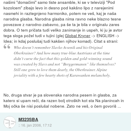
našimi "domačimi" samo tiste ansamble, ki se v televiziji "Pod
kozolcem" zibajo levo in desno pod kakšno lipo z narejenimi
nasmehi in raztegnjeno harmoniko, potem ne veš, kaj je naša
narodna glasba. Narodna glasba nima ravno neke blazno tesne
povezave z narodno-zabavno, pa še ta je bila v originalu zares
dobra. O tem pričata tudi veliko zanimanje in uspeh, ki ju je avtor
tega sloga požel tudi v tujini (glej
Global Kryner
-> ENGLISH ->
Idea; in kdaj poslušaj tudi kakšen njihov komad). Citat s strani:
Who doesn’t remember Slavko Avsenik and his Original
Oberkrainer? And how many true-blue Austrians at the time
didn’t curse the fact that this golden and gold-winning sound
was created by Slavs and not ”Berggermanen” like themselves?
Still one grew to love them dearly, the Oberkrainer. Alpine
joviality with a few hearty shots of Karawanken melancholy.
No, druga stvar je pa slovenska narodna pesem in glasba, za
katero si upam reči, da razen bolj otroških kot sta Na planincah in
Moj očka še nisi poslušal nobene. Zato ne veš, o čem govoriš ...
M323SBA
::
16. jan 2006, 17:12