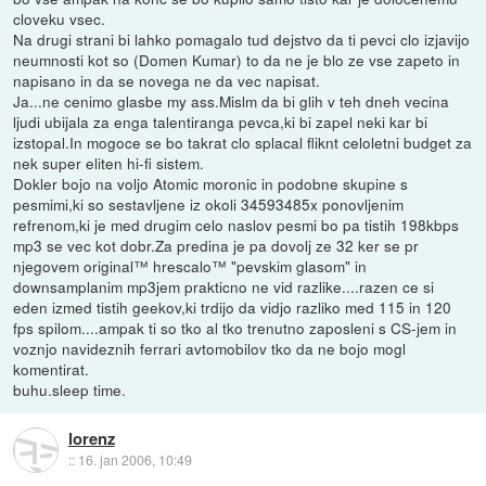
cloveku vsec.
Na drugi strani bi lahko pomagalo tud dejstvo da ti pevci clo izjavijo
neumnosti kot so (Domen Kumar) to da ne je blo ze vse zapeto in
napisano in da se novega ne da vec napisat.
Ja...ne cenimo glasbe my ass.Mislm da bi glih v teh dneh vecina
ljudi ubijala za enga talentiranga pevca,ki bi zapel neki kar bi
izstopal.In mogoce se bo takrat clo splacal fliknt celoletni budget za
nek super eliten hi-fi sistem.
Dokler bojo na voljo Atomic moronic in podobne skupine s
pesmimi,ki so sestavljene iz okoli 34593485x ponovljenim
refrenom,ki je med drugim celo naslov pesmi bo pa tistih 198kbps
mp3 se vec kot dobr.Za predina je pa dovolj ze 32 ker se pr
njegovem original™ hrescalo™ "pevskim glasom" in
downsamplanim mp3jem prakticno ne vid razlike....razen ce si
eden izmed tistih geekov,ki trdijo da vidjo razliko med 115 in 120
fps spilom....ampak ti so tko al tko trenutno zaposleni s CS-jem in
voznjo navideznih ferrari avtomobilov tko da ne bojo mogl
komentirat.
buhu.sleep time.
lorenz
::
16. jan 2006, 10:49