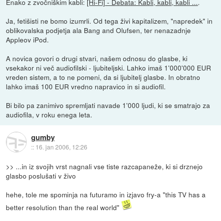
Enako z zvočniškim kabli:
[Hi-Fi] - Debata: Kabli, kabli, kabli ...
.
Ja, fetišisti ne bomo izumrli. Od tega živi kapitalizem, "napredek" in
oblikovalska podjetja ala Bang and Olufsen, ter nenazadnje
Appleov iPod.
A novica govori o drugi stvari, našem odnosu do glasbe, ki
vsekakor ni več audiofilski - ljubiteljski. Lahko imaš 1'000'000 EUR
vreden sistem, a to ne pomeni, da si ljubitelj glasbe. In obratno
lahko imaš 100 EUR vredno napravico in si audiofil.
Bi bilo pa zanimivo spremljati navade 1'000 ljudi, ki se smatrajo za
audiofila, v roku enega leta.
gumby
::
16. jan 2006, 12:26
>> ...in iz svojih vrst nagnali vse tiste razcapaneže, ki si drznejo
glasbo poslušati v živo
hehe, tole me spominja na futuramo in izjavo fry-a "this TV has a
better resolution than the real world"