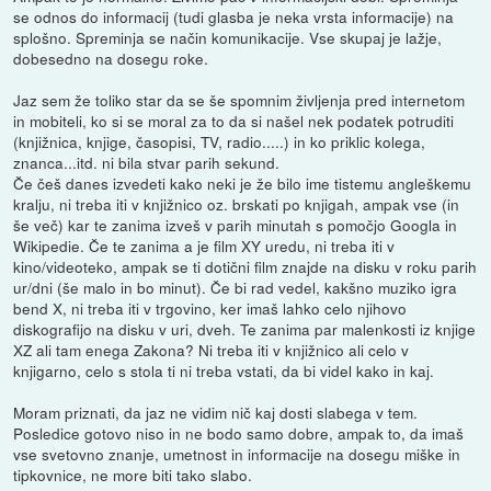
se odnos do informacij (tudi glasba je neka vrsta informacije) na
splošno. Spreminja se način komunikacije. Vse skupaj je lažje,
dobesedno na dosegu roke.
Jaz sem že toliko star da se še spomnim življenja pred internetom
in mobiteli, ko si se moral za to da si našel nek podatek potruditi
(knjižnica, knjige, časopisi, TV, radio.....) in ko priklic kolega,
znanca...itd. ni bila stvar parih sekund.
Če češ danes izvedeti kako neki je že bilo ime tistemu angleškemu
kralju, ni treba iti v knjižnico oz. brskati po knjigah, ampak vse (in
še več) kar te zanima izveš v parih minutah s pomočjo Googla in
Wikipedie. Če te zanima a je film XY uredu, ni treba iti v
kino/videoteko, ampak se ti dotični film znajde na disku v roku parih
ur/dni (še malo in bo minut). Če bi rad vedel, kakšno muziko igra
bend X, ni treba iti v trgovino, ker imaš lahko celo njihovo
diskografijo na disku v uri, dveh. Te zanima par malenkosti iz knjige
XZ ali tam enega Zakona? Ni treba iti v knjižnico ali celo v
knjigarno, celo s stola ti ni treba vstati, da bi videl kako in kaj.
Moram priznati, da jaz ne vidim nič kaj dosti slabega v tem.
Posledice gotovo niso in ne bodo samo dobre, ampak to, da imaš
vse svetovno znanje, umetnost in informacije na dosegu miške in
tipkovnice, ne more biti tako slabo.