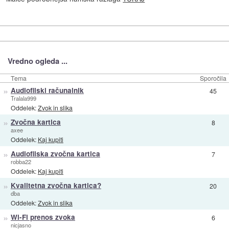
Vredno ogleda ...
Tema
Sporočila
»
Audiofilski računalnik
45
Tralala999
Oddelek:
Zvok in slika
»
Zvočna kartica
8
axee
Oddelek:
Kaj kupiti
»
Audiofilska zvočna kartica
7
robba22
Oddelek:
Kaj kupiti
»
Kvalitetna zvočna kartica?
20
dba
Oddelek:
Zvok in slika
»
Wi-Fi prenos zvoka
6
nicjasno