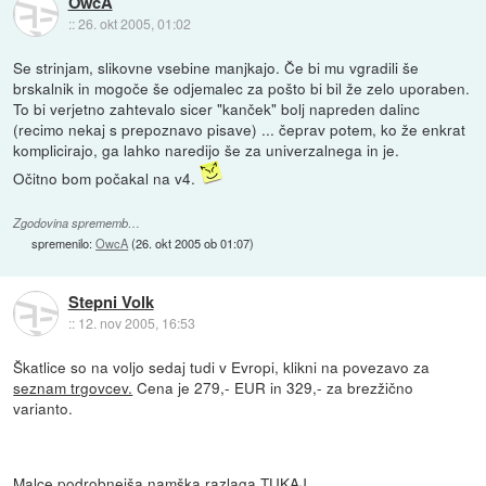
OwcA
::
26. okt 2005, 01:02
Se strinjam, slikovne vsebine manjkajo. Če bi mu vgradili še
brskalnik in mogoče še odjemalec za pošto bi bil že zelo uporaben.
To bi verjetno zahtevalo sicer "kanček" bolj napreden dalinc
(recimo nekaj s prepoznavo pisave) ... čeprav potem, ko že enkrat
komplicirajo, ga lahko naredijo še za univerzalnega in je.
Očitno bom počakal na v4.
Zgodovina sprememb…
spremenilo:
OwcA
(
26. okt 2005 ob 01:07
)
Stepni Volk
::
12. nov 2005, 16:53
Škatlice so na voljo sedaj tudi v Evropi, klikni na povezavo za
seznam trgovcev.
Cena je 279,- EUR in 329,- za brezžično
varianto.
Malce podrobnejša namška razlaga
TUKAJ