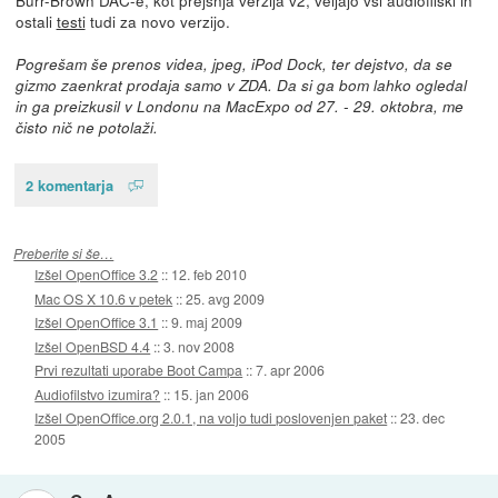
Burr-Brown DAC-e, kot prejšnja verzija v2, veljajo vsi audiofilski in
ostali
testi
tudi za novo verzijo.
Pogrešam še prenos videa, jpeg, iPod Dock, ter dejstvo, da se
gizmo zaenkrat prodaja samo v ZDA. Da si ga bom lahko ogledal
in ga preizkusil v Londonu na MacExpo od 27. - 29. oktobra, me
čisto nič ne potolaži.
2 komentarja
Preberite si še…
Izšel OpenOffice 3.2
::
12. feb 2010
Mac OS X 10.6 v petek
::
25. avg 2009
Izšel OpenOffice 3.1
::
9. maj 2009
Izšel OpenBSD 4.4
::
3. nov 2008
Prvi rezultati uporabe Boot Campa
::
7. apr 2006
Audiofilstvo izumira?
::
15. jan 2006
Izšel OpenOffice.org 2.0.1, na voljo tudi poslovenjen paket
::
23. dec
2005