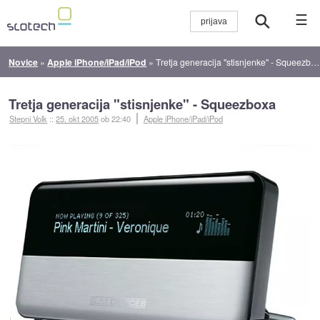
☰
Novice
»
Apple iPhone/iPad/iPod
»
Tretja generacija "stisnjenke" - Squeezboxa
Tretja generacija "stisnjenke" - Squeezboxa
Stepni Volk
::
25. okt 2005
ob 22:40
Apple iPhone/iPad/iPod