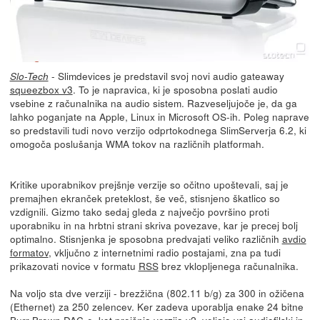
- Slimdevices je predstavil svoj novi audio gateaway
Slo-Tech
squeezbox v3
. To je napravica, ki je sposobna poslati audio
vsebine z računalnika na audio sistem. Razveseljujoče je, da ga
lahko poganjate na Apple, Linux in Microsoft OS-ih. Poleg naprave
so predstavili tudi novo verzijo odprtokodnega SlimServerja 6.2, ki
omogoča poslušanja WMA tokov na različnih platformah.
Kritike uporabnikov prejšnje verzije so očitno upoštevali, saj je
premajhen ekranček preteklost, še več, stisnjeno škatlico so
vzdignili. Gizmo tako sedaj gleda z največjo površino proti
uporabniku in na hrbtni strani skriva povezave, kar je precej bolj
optimalno. Stisnjenka je sposobna predvajati veliko različnih
avdio
formatov
, vključno z internetnimi radio postajami, zna pa tudi
prikazovati novice v formatu
RSS
brez vklopljenega računalnika.
Na voljo sta dve verziji - brezžična (802.11 b/g) za 300 in ožičena
(Ethernet) za 250 zelencev. Ker zadeva uporablja enake 24 bitne