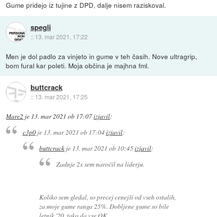
Gume pridejo iz tujine z DPD, dalje nisem raziskoval.
spegli
::
13. mar 2021, 17:22
Men je dol padlo za vinjeto in gume v teh časih. Nove ultragrip,
bom fural kar poleti. Moja občina je majhna fml.
buttcrack
::
13. mar 2021, 17:25
Mare2
je
13. mar 2021 ob 17:07
izjavil
:
c3p0
je
13. mar 2021 ob 17:04
izjavil
:
buttcrack
je
13. mar 2021 ob 10:45
izjavil
:
Zadnje 2x sem naročil na liderju.
Koliko sem gledal, so precej cenejši od vseh ostalih,
za moje gume ranga 25%. Dobljene gume so bile
letnik '20, tako da vse OK.