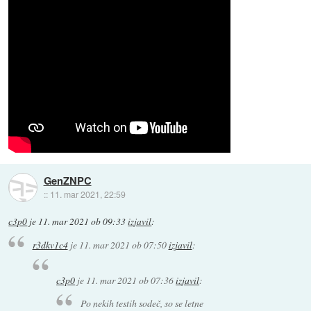
GenZNPC
::
11. mar 2021, 22:59
c3p0
je
11. mar 2021 ob 09:33
izjavil
:
r3dkv1c4
je
11. mar 2021 ob 07:50
izjavil
:
c3p0
je
11. mar 2021 ob 07:36
izjavil
:
Po nekih testih sodeč, so se letne