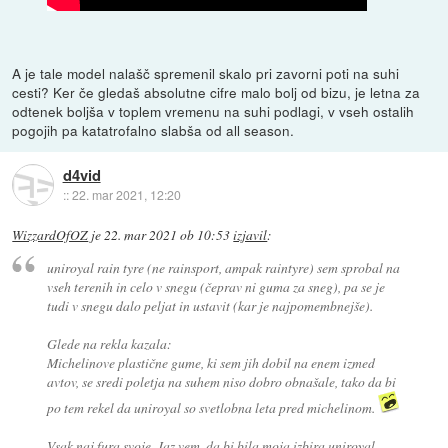
A je tale model nalašč spremenil skalo pri zavorni poti na suhi
cesti? Ker če gledaš absolutne cifre malo bolj od bizu, je letna za
odtenek boljša v toplem vremenu na suhi podlagi, v vseh ostalih
pogojih pa katatrofalno slabša od all season.
d4vid
::
22. mar 2021, 12:20
WizzardOfOZ
je
22. mar 2021 ob 10:53
izjavil
:
uniroyal rain tyre (ne rainsport, ampak raintyre) sem sprobal na
vseh terenih in celo v snegu (čeprav ni guma za sneg), pa se je
tudi v snegu dalo peljat in ustavit (kar je najpomembnejše).
Glede na rekla kazala:
Michelinove plastične gume, ki sem jih dobil na enem izmed
avtov, se sredi poletja na suhem niso dobro obnašale, tako da bi
po tem rekel da uniroyal so svetlobna leta pred michelinom.
Vsak naj fura svoje. Jaz vem, da bi bila moja izbira uniroyal