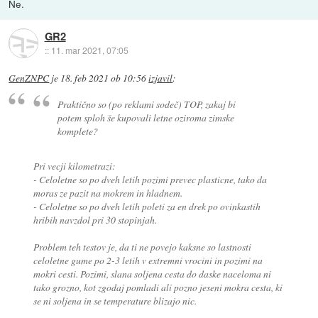
Ne.
GR2
::
11. mar 2021, 07:05
GenZNPC
je
18. feb 2021 ob 10:56
izjavil
:
Praktično so (po reklami sodeč) TOP, zakaj bi
potem sploh še kupovali letne oziroma zimske
komplete?
Pri vecji kilometrazi:
- Celoletne so po dveh letih pozimi prevec plasticne, tako da
moras ze pazit na mokrem in hladnem.
- Celoletne so po dveh letih poleti za en drek po ovinkastih
hribih navzdol pri 30 stopinjah.
Problem teh testov je, da ti ne povejo kaksne so lastnosti
celoletne gume po 2-3 letih v extremni vrocini in pozimi na
mokri cesti. Pozimi, slana soljena cesta do daske naceloma ni
tako grozno, kot zgodaj pomladi ali pozno jeseni mokra cesta, ki
se ni soljena in se temperature blizajo nic.