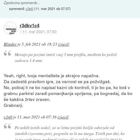
Zgodovina sprememb…
spremenil:
c3p0
(
11. mar 2021 ob 07:37
)
r3dkv1c4
::
11. mar 2021, 07:50
Blinder
je
5. feb 2021 ob 18:23
izjavil
:
Morajo pa pozimi imeti vsaj 3 mm profila, medtem ko poleti
zadosca 1.4 mm.
Yeah, right, tvoja mentaliteta je skrajno napačna.
Da zadostiš pravilom igre, za varnost se pa požvižgaš.
No, policaj ti ne bo napisal kazni ob kontroli, ti jo bo pa, ko boš v
grabnu parkiral zaradi pomanjkanja oprijema, pa bognedaj, da bo
še kakšna žrtev zraven.
Grabnarji.
c3p0
je
11. mar 2021 ob 07:36
izjavil
:
Po nekih testih sodeč, so se letne pozimi boljše odrezale od
zimskih (zavorna pot), pogrnile so le na snegu. Tistih par dni, ko
je na cesti sneg, nadeneš verige ali se sploh ne voziš (če imaš to