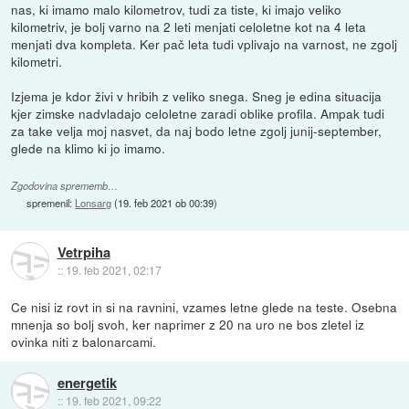
nas, ki imamo malo kilometrov, tudi za tiste, ki imajo veliko
kilometriv, je bolj varno na 2 leti menjati celoletne kot na 4 leta
menjati dva kompleta. Ker pač leta tudi vplivajo na varnost, ne zgolj
kilometri.
Izjema je kdor živi v hribih z veliko snega. Sneg je edina situacija
kjer zimske nadvladajo celoletne zaradi oblike profila. Ampak tudi
za take velja moj nasvet, da naj bodo letne zgolj junij-september,
glede na klimo ki jo imamo.
Zgodovina sprememb…
spremenil:
Lonsarg
(
19. feb 2021 ob 00:39
)
Vetrpiha
::
19. feb 2021, 02:17
Ce nisi iz rovt in si na ravnini, vzames letne glede na teste. Osebna
mnenja so bolj svoh, ker naprimer z 20 na uro ne bos zletel iz
ovinka niti z balonarcami.
energetik
::
19. feb 2021, 09:22