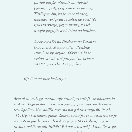
pozimi boljše odrezale od zimskih
(zavorna pot), pogrnile so le na snegu.
Tistih par dni, ko je na cesti sneg,
nadeneš verige ali se sploh ne voziš (če
imaš to opcijo, jaz jo imam), v vseh
drugih pogojih si z letnimi na boljšem.
Sicer letos šel na Bridgestone Turanza
005, zaenkrat zadovoljen. Prejšnje
Pirelli so bp držale 100kkm in bi še
vedno zdržale test profila. Govorim o
245/45, ne o clio 175 jajčkah.
Kje ti bereš take bedarije?
Avto ni za vsakega, morda raje ostani pri vožnji z avtobusom in
vlakom. Tega materiala je ogromno, za pokušino en dejanski
test. Spoiler: 10m daljša zavorna pot pri zaviranju 60-0mph,
-4C. Ugani za katere gume. Zimske so boljše le za razmere, ko je
na cesti dejansko sneg ali led. Tega je v SLO koliko, če nisi
ravno v nekih rovtah, hribih? Pri nas letos nekje 2 dni. Če si, pa
boš nabavil zimske gume, pa morda še 4x4.