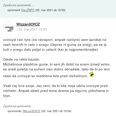
Zgodovina sprememb…
spremenil:
GenZNPC
(
22. mar 2021 ob 10:53
)
WizzardOfOZ
::
22. mar 2021, 10:53
uniroyal rain tyre (ne rainsport, ampak raintyre) sem sprobal na
vseh terenih in celo v snegu (čeprav ni guma za sneg), pa se je
tudi v snegu dalo peljat in ustavit (kar je najpomembnejše).
Glede na rekla kazala:
Michelinove plastične gume, ki sem jih dobil na enem izmed avtov,
se sredi poletja na suhem niso dobro obnašale, tako da bi po tem
rekel da uniroyal so svetlobna leta pred michelinom.
Vsak naj fura svoje. Jaz vem, da bi bila moja izbira uniroyal pred
michelin. Ampak daleč pred tema dvema pa sigurno yokohama in
toyo.
Zgodovina sprememb…
spremenilo:
WizzardOfOZ
(
22. mar 2021 ob 10:54
)