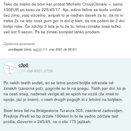
Tako da mislim da bom kar probal Michelin CrossClimate +, samo
100EUR po kosu za 225/45/17. Aja, edino feltne se bodo uničile
čez zimo, vsaj vizuelno, ampak to je majhen davek za to, da mi ni
treba 2x na leto nosit gum gor in dol iz kleti, da me potem še 2 dni
bolijo roke. Če zdržijo 3 leta je to že to, letne+zimske imaš težko
več kot 5 sezon. Pa še zimski komplet lahko prodam.
Zgodovina sprememb…
predlagalo izbris:
jest10
(
11. mar 2021 ob 08:31
)
c3p0
::
11. mar 2021, 07:36
Po nekih testih sodeč, so se letne pozimi boljše odrezale od
zimskih (zavorna pot), pogrnile so le na snegu. Tistih par dni, ko je
na cesti sneg, nadeneš verige ali se sploh ne voziš (če imaš to
opcijo, jaz jo imam), v vseh drugih pogojih si z letnimi na boljšem.
Sicer letos šel na Bridgestone Turanza 005, zaenkrat zadovoljen.
Prejšnje Pirelli so bp držale 100kkm in bi še vedno zdržale test
profila. Govorim o 245/45, ne o clio 175 jajčkah.