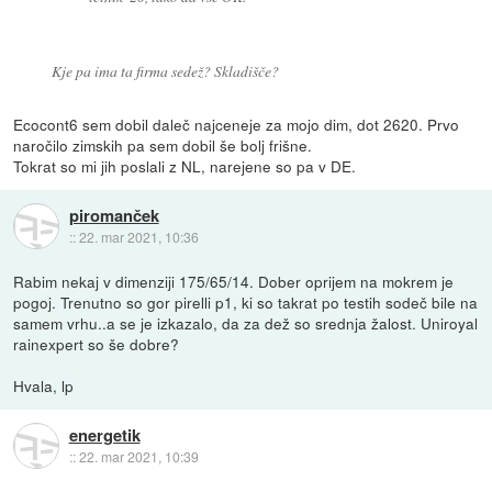
Kje pa ima ta firma sedež? Skladišče?
Ecocont6 sem dobil daleč najceneje za mojo dim, dot 2620. Prvo
naročilo zimskih pa sem dobil še bolj frišne.
Tokrat so mi jih poslali z NL, narejene so pa v DE.
piromanček
::
22. mar 2021, 10:36
Rabim nekaj v dimenziji 175/65/14. Dober oprijem na mokrem je
pogoj. Trenutno so gor pirelli p1, ki so takrat po testih sodeč bile na
samem vrhu..a se je izkazalo, da za dež so srednja žalost. Uniroyal
rainexpert so še dobre?
Hvala, lp
energetik
::
22. mar 2021, 10:39