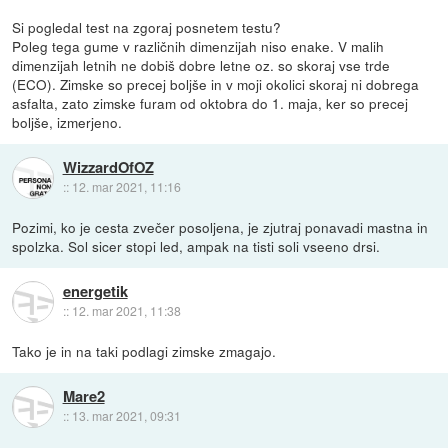
Si pogledal test na zgoraj posnetem testu?
Poleg tega gume v različnih dimenzijah niso enake. V malih
dimenzijah letnih ne dobiš dobre letne oz. so skoraj vse trde
(ECO). Zimske so precej boljše in v moji okolici skoraj ni dobrega
asfalta, zato zimske furam od oktobra do 1. maja, ker so precej
boljše, izmerjeno.
WizzardOfOZ
::
12. mar 2021, 11:16
Pozimi, ko je cesta zvečer posoljena, je zjutraj ponavadi mastna in
spolzka. Sol sicer stopi led, ampak na tisti soli vseeno drsi.
energetik
::
12. mar 2021, 11:38
Tako je in na taki podlagi zimske zmagajo.
Mare2
::
13. mar 2021, 09:31