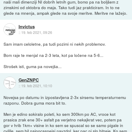
naši mali dimenziji NI dobrih letnih gum, bomo pa na boljšem z
zimskimi od oktobra do maja. Tako tudi jaz prakticiram. In to ne
glede na mnenja, ampak glede na svoje meritve. Meritve ne lažejo.
Invictus
::
19. feb 2021, 09:26
Sam imam celoletne, pa tudi pozimi ni nekih problemov.
Bom raje te menjal na 2-3 leta, kot pa ločene na 5-6...
Strošek isti, guma pa novejša...
GenZNPC
::
19. feb 2021, 10:10
Novejsa po datumu in izpostavljena 2-3x sirsemu temperaturnemu
razponu. Dobra guma mora bit to.
Men je edino sokiralo poleti, ko sem 300km po AC, vroce kot
prasica zrak ene 30+ asfalt pa verjetno nekajkrat vec, potem pa
gor v hrib 1km+ visine in ko sem se spuscal so se samo pigale in
cvilile, sem bil najpocasnejsi navzdol, ker pac ni slo hitreje. Ko sem