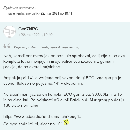
Zgodovina sprememb…
spremenilo:
energetik
(
22. mar 2021 ob 10:41
)
GenZNPC
::
22. mar 2021, 10:49
Raje ne poslušaj ljudi, ampak sam probaj.
Nah, zaradi par evrov jaz ne bom nic sprobaval, ce ljudje ki po dva
kompleta letno menjajo in imajo veliko vec izkusenj z gumami
pravijo, da so overall najslabse.
Ampak ja pri 14" je verjetno bolj vazno, da ni ECO, znamka pa je
vseno. Itak se ne peljes na 14" v ekstremih.
No sicer imam jaz se en komplet ECO gum z ca. 30.000km na 15"
in so cisto kul. Po ovinkasti AC okoli Brück a.d. Mur grem po dezju
130 cisto normalno.
https://www.adac.de/rund-ums-fahrzeug/t...
So med zadnjimi tri, sicer na 16"