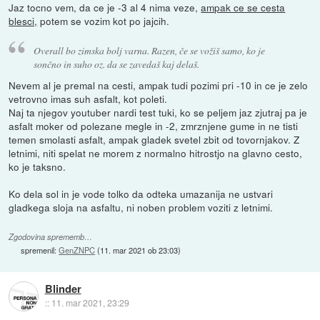
Jaz tocno vem, da ce je -3 al 4 nima veze,
ampak ce se cesta
blesci,
potem se vozim kot po jajcih.
Overall bo zimska bolj varna. Razen, če se vožiš samo, ko je
sončno in suho oz. da se zavedaš kaj delaš.
Nevem al je premal na cesti, ampak tudi pozimi pri -10 in ce je zelo
vetrovno imas suh asfalt, kot poleti.
Naj ta njegov youtuber nardi test tuki, ko se peljem jaz zjutraj pa je
asfalt moker od polezane megle in -2, zmrznjene gume in ne tisti
temen smolasti asfalt, ampak gladek svetel zbit od tovornjakov. Z
letnimi, niti spelat ne morem z normalno hitrostjo na glavno cesto,
ko je taksno.
Ko dela sol in je vode tolko da odteka umazanija ne ustvari
gladkega sloja na asfaltu, ni noben problem voziti z letnimi.
Zgodovina sprememb…
spremenil:
GenZNPC
(
11. mar 2021 ob 23:03
)
Blinder
::
11. mar 2021, 23:29