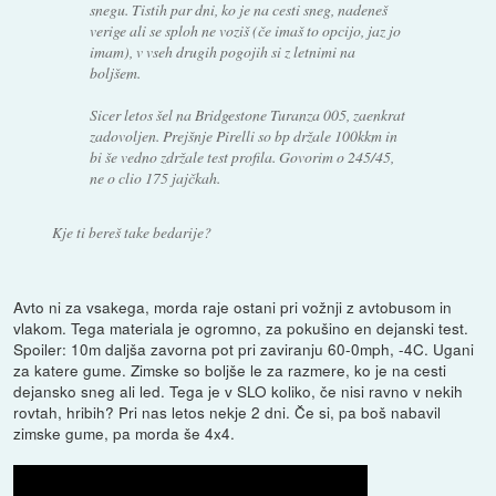
snegu. Tistih par dni, ko je na cesti sneg, nadeneš
verige ali se sploh ne voziš (če imaš to opcijo, jaz jo
imam), v vseh drugih pogojih si z letnimi na
boljšem.
Sicer letos šel na Bridgestone Turanza 005, zaenkrat
zadovoljen. Prejšnje Pirelli so bp držale 100kkm in
bi še vedno zdržale test profila. Govorim o 245/45,
ne o clio 175 jajčkah.
Kje ti bereš take bedarije?
Avto ni za vsakega, morda raje ostani pri vožnji z avtobusom in
vlakom. Tega materiala je ogromno, za pokušino en dejanski test.
Spoiler: 10m daljša zavorna pot pri zaviranju 60-0mph, -4C. Ugani
za katere gume. Zimske so boljše le za razmere, ko je na cesti
dejansko sneg ali led. Tega je v SLO koliko, če nisi ravno v nekih
rovtah, hribih? Pri nas letos nekje 2 dni. Če si, pa boš nabavil
zimske gume, pa morda še 4x4.