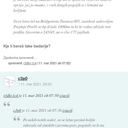
opcijo, jaz jo imam), v vseh drugih pogojih si z letnimi na
boljšem.
Sicer letos šel na Bridgestone Turanza 005, zaenkrat zadovoljen.
Prejšnje Pirelli so bp držale 100kkm in bi še vedno zdržale test
profila. Govorim o 245/45, ne o clio 175 jajčkah.
Kje ti bereš take bedarije?
Zgodovina sprememb…
spremenil:
r3dkv1c4
(
11. mar 2021 ob 07:52
)
c3p0
::
11. mar 2021, 09:33
r3dkv1c4
je
11. mar 2021 ob 07:50
izjavil
:
c3p0
je
11. mar 2021 ob 07:36
izjavil
:
Po nekih testih sodeč, so se letne pozimi boljše
odrezale od zimskih (zavorna pot), pogrnile so le na