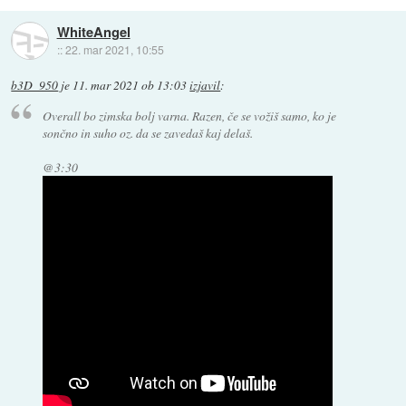
WhiteAngel
::
22. mar 2021, 10:55
b3D_950
je
11. mar 2021 ob 13:03
izjavil
:
Overall bo zimska bolj varna. Razen, če se vožiš samo, ko je
sončno in suho oz. da se zavedaš kaj delaš.
@3:30