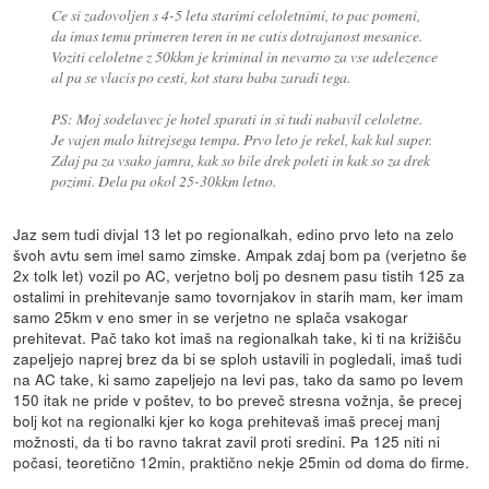
Ce si zadovoljen s 4-5 leta starimi celoletnimi, to pac pomeni,
da imas temu primeren teren in ne cutis dotrajanost mesanice.
Voziti celoletne z 50kkm je kriminal in nevarno za vse udelezence
al pa se vlacis po cesti, kot stara baba zaradi tega.
PS: Moj sodelavec je hotel sparati in si tudi nabavil celoletne.
Je vajen malo hitrejsega tempa. Prvo leto je rekel, kak kul super.
Zdaj pa za vsako jamra, kak so bile drek poleti in kak so za drek
pozimi. Dela pa okol 25-30kkm letno.
Jaz sem tudi divjal 13 let po regionalkah, edino prvo leto na zelo
švoh avtu sem imel samo zimske. Ampak zdaj bom pa (verjetno še
2x tolk let) vozil po AC, verjetno bolj po desnem pasu tistih 125 za
ostalimi in prehitevanje samo tovornjakov in starih mam, ker imam
samo 25km v eno smer in se verjetno ne splača vsakogar
prehitevat. Pač tako kot imaš na regionalkah take, ki ti na križišču
zapeljejo naprej brez da bi se sploh ustavili in pogledali, imaš tudi
na AC take, ki samo zapeljejo na levi pas, tako da samo po levem
150 itak ne pride v poštev, to bo preveč stresna vožnja, še precej
bolj kot na regionalki kjer ko koga prehitevaš imaš precej manj
možnosti, da ti bo ravno takrat zavil proti sredini. Pa 125 niti ni
počasi, teoretično 12min, praktično nekje 25min od doma do firme.