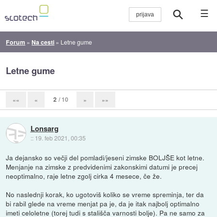
☰
Forum
»
Na cesti
»
Letne gume
Letne gume
2
/ 10
««
«
»
»»
Lonsarg
::
19. feb 2021, 00:35
Ja dejansko so večji del pomladi/jeseni zimske BOLJŠE kot letne.
Menjanje na zimske z predvidenimi zakonskimi datumi je precej
neoptimalno, raje letne zgolj cirka 4 mesece, če že.
No naslednji korak, ko ugotoviš koliko se vreme spreminja, ter da
bi rabil glede na vreme menjat pa je, da je itak najbolj optimalno
imeti celoletne (torej tudi s stališča varnosti bolje). Pa ne samo za