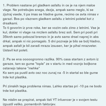
1. Problem nastane pri gladkem asfaltu in ce je na njem malce
vlage. Ne potrebujes snega, dezja, ampak samo meglo, ki se
zjutraj vsede, ti pa imas se hladne gume, recimo ce avta nimas v
garazi. Bos po vlaznem gladkem asfaltu z letnimi poletel kot z
drsalkami.
To ti govorim iz prve roke, ker se vozim celo zimo z letnimi. Vse je
kul, dokler ni vlage na mrzlem asfaltu brez soli. Sem pri posti pri
35kmh samo pobozal bremzo in je avto samo drsel naprej in abs
drkal, ampak ni nic pomagalo. 5 dni pozneje je bilo se bolj hladno,
ampak asfalt je bil zaradi mraza izsusen, ker je pihal mrazveter.
Ustavil kot poleti.
2. Pa se ena ooooogromno razlika. 90% casa startam z avtom iz
garaze, tam so gume "tople" ze v startu in med voznjo boljkone
ostanejo taksne "mehke"
Ko sem pa pustil avto cez noc zunaj na -5 in startal so ble gume
trde kot plastika.
Pri zimskih tega problema nimas. Lahko startas pri -10 pa ne bodo
trde kot plastika.
Ne mislim se prepirat, ampak tisti YT infuencer je v svojem testu
izpustil veliko, pomembnih faktorjev.