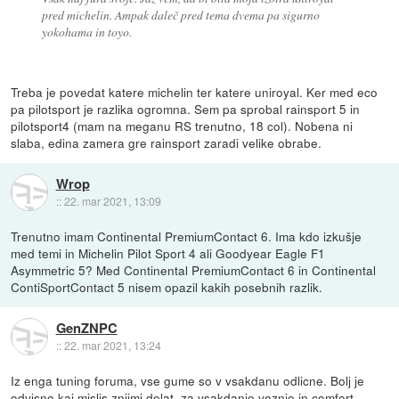
pred michelin. Ampak daleč pred tema dvema pa sigurno
yokohama in toyo.
Treba je povedat katere michelin ter katere uniroyal. Ker med eco
pa pilotsport je razlika ogromna. Sem pa sprobal rainsport 5 in
pilotsport4 (mam na meganu RS trenutno, 18 col). Nobena ni
slaba, edina zamera gre rainsport zaradi velike obrabe.
Wrop
::
22. mar 2021, 13:09
Trenutno imam Continental PremiumContact 6. Ima kdo izkušje
med temi in Michelin Pilot Sport 4 ali Goodyear Eagle F1
Asymmetric 5? Med Continental PremiumContact 6 in Continental
ContiSportContact 5 nisem opazil kakih posebnih razlik.
GenZNPC
::
22. mar 2021, 13:24
Iz enga tuning foruma, vse gume so v vsakdanu odlicne. Bolj je
odvisno kaj mislis znjimi delat, za vsakdanjo voznjo in comfort