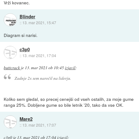
Vrži kovanec.
Blinder
::
13. mar 2021, 15:47
Diagram si narisi.
c3p0
::
13. mar 2021, 17:04
buttcrack
je
13. mar 2021 ob 10:45
izjavil
:
Zadnje 2x sem naročil na liderju.
Koliko sem gledal, so precej cenejši od vseh ostalih, za moje gume
ranga 25%. Dobljene gume so bile letnik '20, tako da vse OK.
Mare2
::
13. mar 2021, 17:07
c3p0
je
13. mar 2021 ob 17:04
izjavil
: