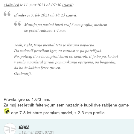
r3dkv1c4
je
11. mar 2021 ob 07:50
izjavil
:
Blinder
je
5. feb 2021 ob 18:23
izjavil
:
Morajo pa pozimi imeti vsaj 3 mm profila, medtem
ko poleti zadosca 1.4 mm.
Yeah, right, tvoja mentaliteta je skrajno napačna.
Da zadostiš pravilom igre, za varnost se pa požvižgaš.
No, policaj ti ne bo napisal kazni ob kontroli, ti jo bo pa, ko boš
v grabnu parkiral zaradi pomanjkanja oprijema, pa bognedaj,
da bo še kakšna žrtev zraven.
Grabnarji.
Pravila igre so 1.6/3 mm.
Za moj set letnih felten/gum sem nazadnje kupil dve rabljene gume
ene 7-8 let stare premium model, z 2-3 mm profila.
c3p0
::
12. mar 2021, 07:31