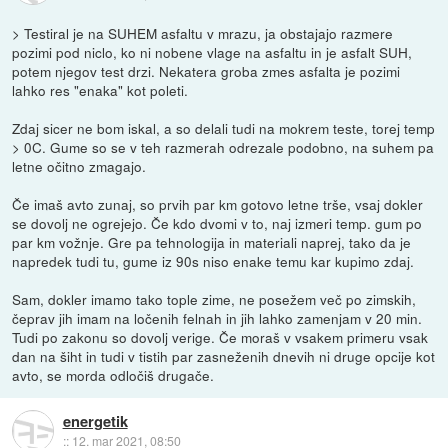
> Testiral je na SUHEM asfaltu v mrazu, ja obstajajo razmere
pozimi pod niclo, ko ni nobene vlage na asfaltu in je asfalt SUH,
potem njegov test drzi. Nekatera groba zmes asfalta je pozimi
lahko res "enaka" kot poleti.
Zdaj sicer ne bom iskal, a so delali tudi na mokrem teste, torej temp
> 0C. Gume so se v teh razmerah odrezale podobno, na suhem pa
letne očitno zmagajo.
Če imaš avto zunaj, so prvih par km gotovo letne trše, vsaj dokler
se dovolj ne ogrejejo. Če kdo dvomi v to, naj izmeri temp. gum po
par km vožnje. Gre pa tehnologija in materiali naprej, tako da je
napredek tudi tu, gume iz 90s niso enake temu kar kupimo zdaj.
Sam, dokler imamo tako tople zime, ne posežem več po zimskih,
čeprav jih imam na ločenih felnah in jih lahko zamenjam v 20 min.
Tudi po zakonu so dovolj verige. Če moraš v vsakem primeru vsak
dan na šiht in tudi v tistih par zasneženih dnevih ni druge opcije kot
avto, se morda odločiš drugače.
energetik
::
12. mar 2021, 08:50