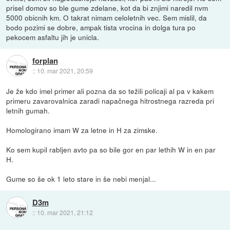
prisel domov so ble gume zdelane, kot da bi znjimi naredil nvm
5000 obicnih km. O takrat nimam celoletnih vec. Sem mislil, da
bodo pozimi se dobre, ampak tista vrocina in dolga tura po
pekocem asfaltu jih je unicla.
forplan
::
10. mar 2021, 20:59
Je že kdo imel primer ali pozna da so težili policaji al pa v kakem
primeru zavarovalnica zaradi napačnega hitrostnega razreda pri
letnih gumah.
Homologirano imam W za letne in H za zimske.
Ko sem kupil rabljen avto pa so bile gor en par lethih W in en par
H.
Gume so še ok 1 leto stare in še nebi menjal...
D3m
::
10. mar 2021, 21:12