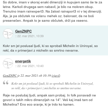
So dobre, imam v skoraj enaki dimenziji in kupujem samo še te za
letne. Karkoli drugega sem nabavil, je bilo na mokrem obup.
Trenutno imam rainexpert3. Na žalost rainsport3 ni v tej dimenziji.
Aja, je pa občutek na volanu mehek oz. balonast, da ne boš
presenečen. Ampak to je samo občutek, drži pa vseeno.
GenZNPC
::
22. mar 2021, 10:39
Kokr sm jst poslusal ljudi, ki so sprobali Michelin in Uniroyal, so
rekl, da v primerjavi z michelin so smrtno nevarne.
energetik
::
22. mar 2021, 10:40
GenZNPC
je
22. mar 2021 ob 10:39
izjavil
:
Kokr sm jst poslusal ljudi, ki so sprobali Michelin in Uniroyal,
so rekl, da v primerjavi z michelin so smrtno nevarne.
Raje ne poslušaj ljudi, ampak sam probaj. In folk ponavadi ne
govori o takih mikro dimenzijah na 14". Veš kaj imaš tam od
Michelina? Eno eco sranje, ki je trdo ko kamen.