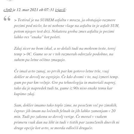
c3p0
je
12. mar 2021 ob 07:31
izjavil
:
> Testiral je na SUHEM asfaltu v mrazu, ja obstajajo razmere
pozimi pod niclo, ko ni nobene vlage na asfaltu in je asfalt SUH,
potem njegov test drzi. Nekatera groba zmes asfalta je pozimi
lahko res "enaka" kot poleti.
Zdaj sicer ne bom iskal, a so delali tudi na mokrem teste, torej
temp > 0C. Gume so se v teh razmerah odrezale podobno, na
suhem pa letne očitno zmagajo.
Če imaš avto zunaj, so prvih par km gotovo letne trše, vsaj
dokler se dovolj ne ogrejejo. Če kdo dvomi v to, naj izmeri temp.
gum po par km vožnje. Gre pa tehnologija in materiali naprej,
tako da je napredek tudi tu, gume iz 90s niso enake temu kar
kupimo zdaj.
Sam, dokler imamo tako tople zime, ne posežem več po zimskih,
čeprav jih imam na ločenih felnah in jih lahko zamenjam v 20
min. Tudi po zakonu so dovolj verige. Če moraš v vsakem
primeru vsak dan na šiht in tudi v tistih par zasneženih dnevih ni
druge opcije kot avto, se morda odločiš drugače.