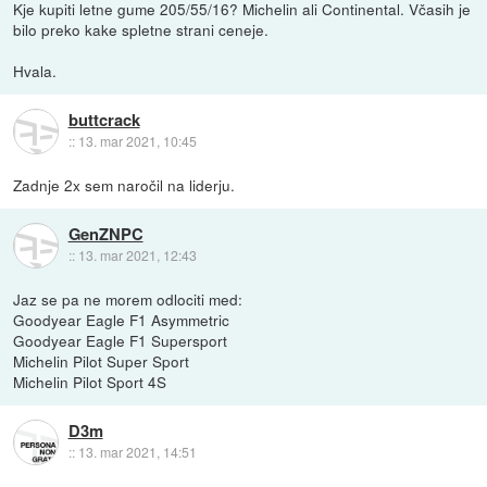
Kje kupiti letne gume 205/55/16? Michelin ali Continental. Včasih je
bilo preko kake spletne strani ceneje.
Hvala.
buttcrack
::
13. mar 2021, 10:45
Zadnje 2x sem naročil na liderju.
GenZNPC
::
13. mar 2021, 12:43
Jaz se pa ne morem odlociti med:
Goodyear Eagle F1 Asymmetric
Goodyear Eagle F1 Supersport
Michelin Pilot Super Sport
Michelin Pilot Sport 4S
D3m
::
13. mar 2021, 14:51