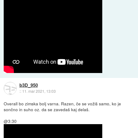
b3D_950
::
11. mar 2021, 13:03
Overall bo zimska bolj varna. Razen, če se vožiš samo, ko je
sončno in suho oz. da se zavedaš kaj delaš.
@3:30