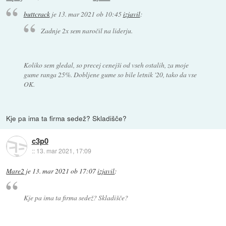
buttcrack
je
13. mar 2021 ob 10:45
izjavil
:
Zadnje 2x sem naročil na liderju.
Koliko sem gledal, so precej cenejši od vseh ostalih, za moje
gume ranga 25%. Dobljene gume so bile letnik '20, tako da vse
OK.
Kje pa ima ta firma sedež? Skladišče?
c3p0
::
13. mar 2021, 17:09
Mare2
je
13. mar 2021 ob 17:07
izjavil
:
Kje pa ima ta firma sedež? Skladišče?