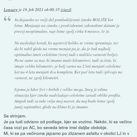
Lonsarg
je
19. feb 2021 ob 00:35
izjavil
:
Ja dejansko so večji del pomladi/jeseni zimske BOLJŠE kot
letne. Menjanje na zimske z predvidenimi zakonskimi datumi je
precej neoptimalno, raje letne zgolj cirka 4 mesece, če že.
No naslednji korak, ko ugotoviš koliko se vreme spreminja, ter
da bi rabil glede na vreme menjat pa je, da je itak najbolj
optimalno imeti celoletne (torej tudi s stališča varnosti bolje).
Pa ne samo za nas, ki imamo malo kilometrov, tudi za tiste, ki
imajo veliko kilometriv, je bolj varno na 2 leti menjati celoletne
kot na 4 leta menjati dva kompleta. Ker pač leta tudi vplivajo na
varnost, ne zgolj kilometri.
Izjema je kdor živi v hribih z veliko snega. Sneg je edina
situacija kjer zimske nadvladajo celoletne zaradi oblike profila.
Ampak tudi za take velja moj nasvet, da naj bodo letne zgolj
junij-september, glede na klimo ki jo imamo.
Se strinjam.
Je pa tudi odvisno od podlage, kjer se vozimo. Nekdo, ki se večino
časa vozi po AC, bo seveda letne imel daljše obdobje.
Mi, ki se pa večinoma jajcamo po zlizanem asfaltu v okolici LJ in v