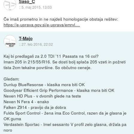
Saso_C
::
5. maj 2015, 13:03
Če imaš prometno in ne najdeš homologacije obstaja rešitev:
https://e-uprava.gov.si/e-uprava/emrvl....
T-Majo
::
27. feb 2016, 22:02
Kaj bi predlagali za 2.0 TDI '11 Passata na 16 col?
Imam 205 in 215/55/R16. Se dosti bolj splača 205 vzeti in požreti
tista 2cm tekalne površine. So občutno ceneje.
Gledam:
Dunlup BlueResonse - klasika mora biti OK
Goodyear Efficient Grip Performance - klasika mora biti OK
Nexen HD Plus - v dvomih glede na teste
Nexen N Fera 4 - enako
Falken Z914 - pravijo da je dobra
Fulda Sport Control - žena ima Eco Control, razen da je glasna je
OK guma
Verdastein Sportac - Imel sessanto V profil zelo glasna, držala pa
noro