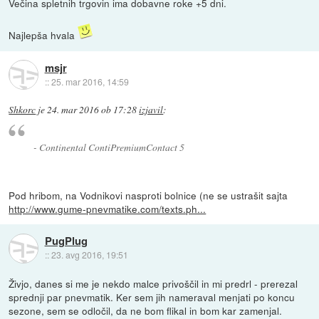
Večina spletnih trgovin ima dobavne roke +5 dni.
Najlepša hvala
msjr
::
25. mar 2016, 14:59
Shkorc
je
24. mar 2016 ob 17:28
izjavil
:
- Continental ContiPremiumContact 5
Pod hribom, na Vodnikovi nasproti bolnice (ne se ustrašit sajta
http://www.gume-pnevmatike.com/texts.ph...
PugPlug
::
23. avg 2016, 19:51
Živjo, danes si me je nekdo malce privoščil in mi predrl - prerezal
sprednji par pnevmatik. Ker sem jih nameraval menjati po koncu
sezone, sem se odločil, da ne bom flikal in bom kar zamenjal.