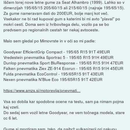
Iščem torej nove letne gume za Seat Alhambro (1999). Lahko so v
dimenzijah 195/65/15 205/60/15 ali 215/60/15 (najraje 195/65/15).
Za gume nameravam dati do 200EUR, bolje manj kot več.
Vsekakor ne bi rad kupoval gum s katerimi bi mi avto "plaval" po
mokri cesti. Doma sem iz hribovitega delu, vozilo pa se bo
predvsem po regionalnih cestah ter nekaj avtoceste.
Malo sem gledal po Mimovrste in v oči so mi padle:
Goodyear EfficientGrip Compact - 195/65 R15 91T 49EUR
Vredestein pnevmatika Sportrac 5 - 195/65 R15 91H 49EUR
Dunlop pnevmatika Sport BluResponse - 195/65 R15 91H 47EUR
Falken pnevmatika Ziex ZE-914 Ecorun - 195/65 R15 91H 45EUR
Fulda pnevmatika EcoControl - 195/65R15 91T 43EUR
Nexen pnevmatika N'Blue Eco 195/65R15 91T 42EUR
https://www.amzs.si/motorevija/pnevmati...
Vsa so dobila kar spodobne ocene na testu, sam pa nimam pojma
kaj vzeti.
Do sedaj sem vozil letne Goodyear, ne vem točnega modela, stare
cc 6 let.
Gume si montiram sam, tako, da najbrž vulkanizerji pri nakupu