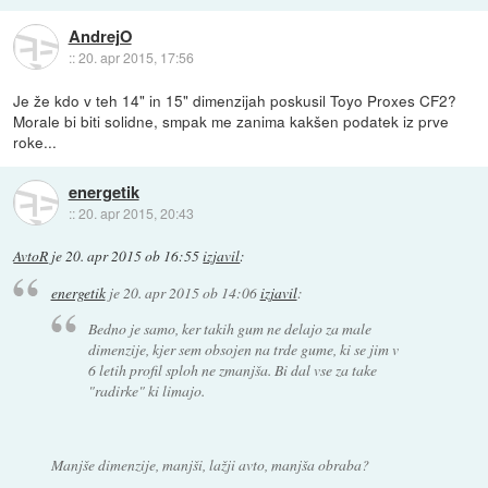
AndrejO
::
20. apr 2015, 17:56
Je že kdo v teh 14" in 15" dimenzijah poskusil Toyo Proxes CF2?
Morale bi biti solidne, smpak me zanima kakšen podatek iz prve
roke...
energetik
::
20. apr 2015, 20:43
AvtoR
je
20. apr 2015 ob 16:55
izjavil
:
energetik
je
20. apr 2015 ob 14:06
izjavil
:
Bedno je samo, ker takih gum ne delajo za male
dimenzije, kjer sem obsojen na trde gume, ki se jim v
6 letih profil sploh ne zmanjša. Bi dal vse za take
"radirke" ki limajo.
Manjše dimenzije, manjši, lažji avto, manjša obraba?