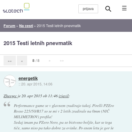
☰
Forum
»
Na cesti
»
2015 Testi letnih pnevmatik
2015 Testi letnih pnevmatik
8
/ 8
»
»»
««
«
energetik
::
20. apr 2015, 14:06
Zheegec
je
20. apr 2015 ob 11:46
izjavil
:
Performance gume se v glavnem zradirajo takoj. Pirelli PZEro
Rosso 225/50/R17 so se mi v 2 letih zradirale na 0mm (NIČ
MILIMETROV) profila!
Sedaj imam pa PZero Nero, pa so bistveno boljše, kar se tega
tiče, samo niso pa tako dobre za ovinke. Po enem letu je gor še