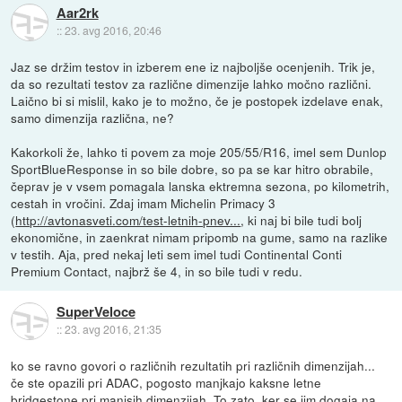
Aar2rk
::
23. avg 2016, 20:46
Jaz se držim testov in izberem ene iz najboljše ocenjenih. Trik je,
da so rezultati testov za različne dimenzije lahko močno različni.
Laično bi si mislil, kako je to možno, če je postopek izdelave enak,
samo dimenzija različna, ne?
Kakorkoli že, lahko ti povem za moje 205/55/R16, imel sem Dunlop
SportBlueResponse in so bile dobre, so pa se kar hitro obrabile,
čeprav je v vsem pomagala lanska ektremna sezona, po kilometrih,
cestah in vročini. Zdaj imam Michelin Primacy 3
(
http://avtonasveti.com/test-letnih-pnev...
, ki naj bi bile tudi bolj
ekonomične, in zaenkrat nimam pripomb na gume, samo na razlike
v testih. Aja, pred nekaj leti sem imel tudi Continental Conti
Premium Contact, najbrž še 4, in so bile tudi v redu.
SuperVeloce
::
23. avg 2016, 21:35
ko se ravno govori o različnih rezultatih pri različnih dimenzijah...
če ste opazili pri ADAC, pogosto manjkajo kaksne letne
bridgestone pri manjsih dimenzijah. To zato, ker se jim dogaja na