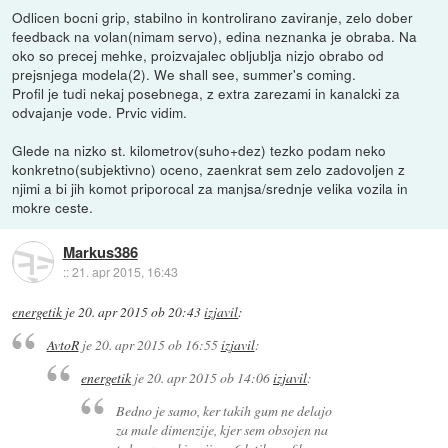
Odlicen bocni grip, stabilno in kontrolirano zaviranje, zelo dober
feedback na volan(nimam servo), edina neznanka je obraba. Na
oko so precej mehke, proizvajalec obljublja nizjo obrabo od
prejsnjega modela(2). We shall see, summer's coming.
Profil je tudi nekaj posebnega, z extra zarezami in kanalcki za
odvajanje vode. Prvic vidim.
Glede na nizko st. kilometrov(suho+dez) tezko podam neko
konkretno(subjektivno) oceno, zaenkrat sem zelo zadovoljen z
njimi a bi jih komot priporocal za manjsa/srednje velika vozila in
mokre ceste.
Markus386
::
21. apr 2015, 16:43
energetik
je
20. apr 2015 ob 20:43
izjavil
:
AvtoR
je
20. apr 2015 ob 16:55
izjavil
:
energetik
je
20. apr 2015 ob 14:06
izjavil
:
Bedno je samo, ker takih gum ne delajo
za male dimenzije, kjer sem obsojen na