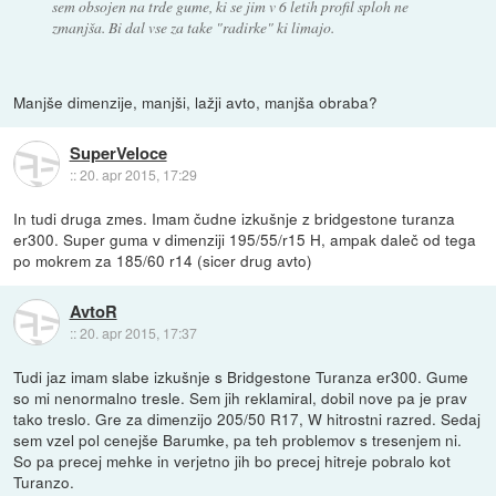
sem obsojen na trde gume, ki se jim v 6 letih profil sploh ne
zmanjša. Bi dal vse za take "radirke" ki limajo.
Manjše dimenzije, manjši, lažji avto, manjša obraba?
SuperVeloce
::
20. apr 2015, 17:29
In tudi druga zmes. Imam čudne izkušnje z bridgestone turanza
er300. Super guma v dimenziji 195/55/r15 H, ampak daleč od tega
po mokrem za 185/60 r14 (sicer drug avto)
AvtoR
::
20. apr 2015, 17:37
Tudi jaz imam slabe izkušnje s Bridgestone Turanza er300. Gume
so mi nenormalno tresle. Sem jih reklamiral, dobil nove pa je prav
tako treslo. Gre za dimenzijo 205/50 R17, W hitrostni razred. Sedaj
sem vzel pol cenejše Barumke, pa teh problemov s tresenjem ni.
So pa precej mehke in verjetno jih bo precej hitreje pobralo kot
Turanzo.