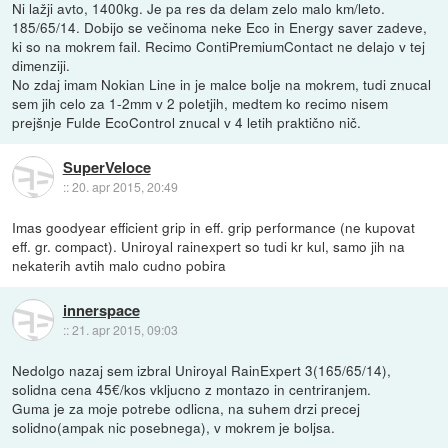
Ni lažji avto, 1400kg. Je pa res da delam zelo malo km/leto.
185/65/14. Dobijo se večinoma neke Eco in Energy saver zadeve,
ki so na mokrem fail. Recimo ContiPremiumContact ne delajo v tej
dimenziji.
No zdaj imam Nokian Line in je malce bolje na mokrem, tudi znucal
sem jih celo za 1-2mm v 2 poletjih, medtem ko recimo nisem
prejšnje Fulde EcoControl znucal v 4 letih praktično nič.
SuperVeloce
::
20. apr 2015, 20:49
Imas goodyear efficient grip in eff. grip performance (ne kupovat
eff. gr. compact). Uniroyal rainexpert so tudi kr kul, samo jih na
nekaterih avtih malo cudno pobira
innerspace
::
21. apr 2015, 09:03
Nedolgo nazaj sem izbral Uniroyal RainExpert 3(165/65/14),
solidna cena 45€/kos vkljucno z montazo in centriranjem.
Guma je za moje potrebe odlicna, na suhem drzi precej
solidno(ampak nic posebnega), v mokrem je boljsa.