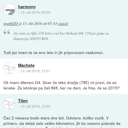
harmony
::
13. okt 2016, 09:30
igor0203
je
13. okt 2016 ob 07:43
izjavil
:
Jaz sem za Alfo 159 letos vzel kar Nokian D4, 71€ po gumi za
dimenzijo 205/55 R16.
Tudi jaz imam te ze eno leto in jih priporocam vsakomur.
Machete
::
13. okt 2016, 12:01
Ok imam dilemoz D4. Sicer že tako dražje (78€) mi pravi, da so
lanske. Za letošnje pa želi 86€, kar ne dam. Je frka, če so 2015?
Tilen
::
13. okt 2016, 12:03
Čez 2 meseca bodo stare dve leti. Odvisno, koliko voziš. V
primeru, da delaš zelo veliko kilometrov, jih bo vseeno pobralo še