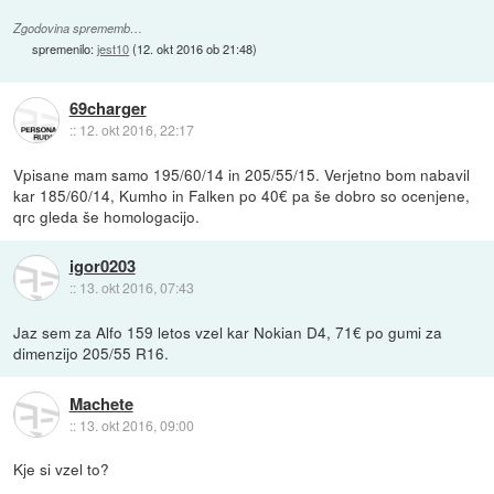
Zgodovina sprememb…
spremenilo:
jest10
(
12. okt 2016 ob 21:48
)
69charger
::
12. okt 2016, 22:17
Vpisane mam samo 195/60/14 in 205/55/15. Verjetno bom nabavil
kar 185/60/14, Kumho in Falken po 40€ pa še dobro so ocenjene,
qrc gleda še homologacijo.
igor0203
::
13. okt 2016, 07:43
Jaz sem za Alfo 159 letos vzel kar Nokian D4, 71€ po gumi za
dimenzijo 205/55 R16.
Machete
::
13. okt 2016, 09:00
Kje si vzel to?