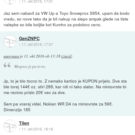
::
11. okt 2016, 17:31
Jaz sem nabavil za VW Up-a Toyo Snowprox S954, upam da bodo
vredu, so nove tako da je bil nakup na slepo ampak glede na tiste
nalepke so bile boljše kot Kumho za podobno ceno.
GenZNPC
::
11. okt 2016, 17:37
user-pass
je
11. okt 2016 ob 13:18
izjavil
:
Mogoce je pa to to.
Jp, to je blo tocno to. Z nemsko kartico je KUPON prijelo. Dve sta
ble torej 144€ oz. stiri 289, kar niti ni tako slabo. Na mimovrste bi
me recimo prislo 20€ vec za dve.
Sem pa vceraj videl, Nokian WR D4 na mimovrste za 56€.
Dimenzijo 185
Tilen
::
11. okt 2016, 18:18