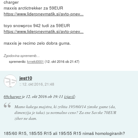
charger
maxxis arctictrekker za 59EUR
https://www.liderpnevmatik.si/avto-pnev...
toyo snowprox 942 tudi za 59EUR
https://www.liderpnevmatik.si/avto-pnev...
maxxis je recimo zelo dobra guma.
Zgodovina sprememb…
spremenilo:
krneki0001
(
12. okt 2016 ob 21:47
)
jest10
::
12. okt 2016, 21:48
69charger
je
12. okt 2016 ob 19:11
izjavil
:
Mamo kakega majstra, ki zrihta 195/60/14 zimske gume (da,
dimenzija je taka) za normalno ceno? Za ene Savske 70EUR
ziher ne dam.
185/60 R15, 185/55 R15 ali 195/55 R15 nimaš homologiranih?