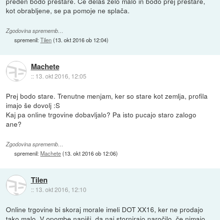
preden bodo prestare. Če delaš zelo malo in bodo prej prestare,
kot obrabljene, se pa pomoje ne splača.
Zgodovina sprememb…
spremenil:
Tilen
(
13. okt 2016 ob 12:04
)
Machete
::
13. okt 2016, 12:05
Prej bodo stare. Trenutne menjam, ker so stare kot zemlja, profila
imajo še dovolj :S
Kaj pa online trgovine dobavljalo? Pa isto pucajo staro zalogo
ane?
Zgodovina sprememb…
spremenil:
Machete
(
13. okt 2016 ob 12:06
)
Tilen
::
13. okt 2016, 12:10
Online trgovine bi skoraj morale imeli DOT XX16, ker ne prodajo
tako malo. V opombe napiši, da naj stornirajo naročilo, če nimajo