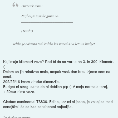
Povzetek teme:
Najboljše zimske gume so:
____________________________
(Hvala)
Veliko je odvisno tudi koliko km narediš na leto in budget.
Kaj imajo kilometri veze? Rad bi da so varne na 3. in 300. kilometru
:)
Delam pa jih relativno malo, ampak vsak dan brez izjeme sem na
cesti.
205/55/16 imam zimske dimenzije.
Budget ni strog, samo da ni debilen p/p :) V meja normale torej,
+-50eur nima veze.
Gledam continental TS830. Edino, kar mi ni jasno, je zakaj so med
cenejšimi, če so kao continental najboljše.
Zgodovina sprememb…