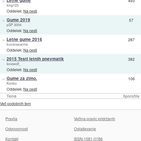
»
Letne gume
493
king123
Oddelek:
Na cesti
»
Gume 2019
57
pSP 3004
Oddelek:
Na cesti
»
Letne gume 2016
287
kuvanasarma
Oddelek:
Na cesti
»
2015 Testi letnih pnevmatik
382
lonewolf_
Oddelek:
Na cesti
»
Gume za zimo.
106
Konlov
Oddelek:
Na cesti
Tema
Sporočila
Več podobnih tem
Pravila
Večina pravic pridržanih
Odgovornost
Oglaševanje
Kontakt
ISSN 1581-0186