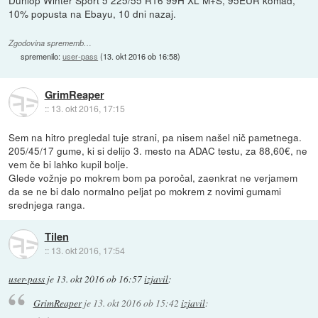
10% popusta na Ebayu, 10 dni nazaj.
Zgodovina sprememb…
spremenilo:
user-pass
(
13. okt 2016 ob 16:58
)
GrimReaper
::
13. okt 2016, 17:15
Sem na hitro pregledal tuje strani, pa nisem našel nič pametnega.
205/45/17 gume, ki si delijo 3. mesto na ADAC testu, za 88,60€, ne
vem če bi lahko kupil bolje.
Glede vožnje po mokrem bom pa poročal, zaenkrat ne verjamem
da se ne bi dalo normalno peljat po mokrem z novimi gumami
srednjega ranga.
Tilen
::
13. okt 2016, 17:54
user-pass
je
13. okt 2016 ob 16:57
izjavil
:
GrimReaper
je
13. okt 2016 ob 15:42
izjavil
: