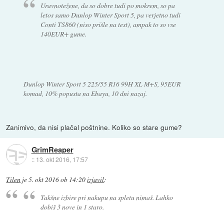
Uravnotežene, da so dobre tudi po mokrem, so pa
letos samo Dunlop Winter Sport 5, pa verjetno tudi
Conti TS860 (niso prišle na test), ampak to so vse
140EUR+ gume.
Dunlop Winter Sport 5 225/55 R16 99H XL M+S, 95EUR
komad, 10% popusta na Ebayu, 10 dni nazaj.
Zanimivo, da nisi plačal poštnine. Koliko so stare gume?
GrimReaper
::
13. okt 2016, 17:57
Tilen
je
5. okt 2016 ob 14:20
izjavil
:
Takšne izbire pri nakupu na spletu nimaš. Lahko
dobiš 3 nove in 1 staro.