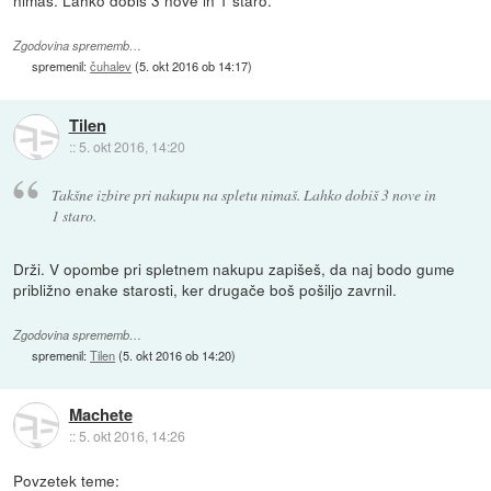
Zgodovina sprememb…
spremenil:
čuhalev
(
5. okt 2016 ob 14:17
)
Tilen
::
5. okt 2016, 14:20
Takšne izbire pri nakupu na spletu nimaš. Lahko dobiš 3 nove in
1 staro.
Drži. V opombe pri spletnem nakupu zapišeš, da naj bodo gume
približno enake starosti, ker drugače boš pošiljo zavrnil.
Zgodovina sprememb…
spremenil:
Tilen
(
5. okt 2016 ob 14:20
)
Machete
::
5. okt 2016, 14:26
Povzetek teme: