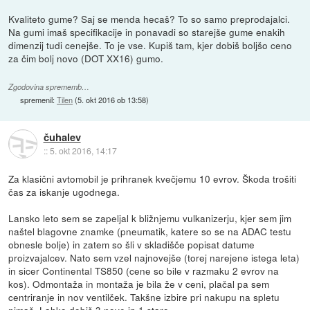
Kvaliteto gume? Saj se menda hecaš? To so samo preprodajalci.
Na gumi imaš specifikacije in ponavadi so starejše gume enakih
dimenzij tudi cenejše. To je vse. Kupiš tam, kjer dobiš boljšo ceno
za čim bolj novo (DOT XX16) gumo.
Zgodovina sprememb…
spremenil:
Tilen
(
5. okt 2016 ob 13:58
)
čuhalev
::
5. okt 2016, 14:17
Za klasični avtomobil je prihranek kvečjemu 10 evrov. Škoda trošiti
čas za iskanje ugodnega.
Lansko leto sem se zapeljal k bližnjemu vulkanizerju, kjer sem jim
naštel blagovne znamke (pneumatik, katere so se na ADAC testu
obnesle bolje) in zatem so šli v skladišče popisat datume
proizvajalcev. Nato sem vzel najnovejše (torej narejene istega leta)
in sicer Continental TS850 (cene so bile v razmaku 2 evrov na
kos). Odmontaža in montaža je bila že v ceni, plačal pa sem
centriranje in nov ventilček. Takšne izbire pri nakupu na spletu
nimaš. Lahko dobiš 3 nove in 1 staro.