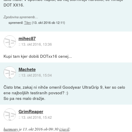
DOT XX16.
Zgodovina sprememb…
spremenil:
Tilen
(
13. okt 2016 ob 12:11
)
mihec87
::
13. okt 2016, 13:36
Kupi tam kjer dobiš DOTxx16 cenej...
Machete
::
13. okt 2016, 15:04
Čisto btw, zakaj ni nihče omenil Goodyear UltraGrip 9, ker so celo
ene najboljših testiranih povsod? :)
So pa res malo dražje.
GrimReaper
::
13. okt 2016, 15:42
harmony
je
13. okt 2016 ob 09:30
izjavil
: