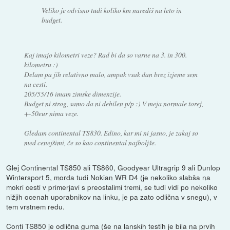
Veliko je odvisno tudi koliko km narediš na leto in
budget.
Kaj imajo kilometri veze? Rad bi da so varne na 3. in 300.
kilometru :)
Delam pa jih relativno malo, ampak vsak dan brez izjeme sem
na cesti.
205/55/16 imam zimske dimenzije.
Budget ni strog, samo da ni debilen p/p :) V meja normale torej,
+-50eur nima veze.
Gledam continental TS830. Edino, kar mi ni jasno, je zakaj so
med cenejšimi, če so kao continental najboljše.
Glej Continental TS850 ali TS860, Goodyear Ultragrip 9 ali Dunlop
Wintersport 5, morda tudi Nokian WR D4 (je nekoliko slabša na
mokri cesti v primerjavi s preostalimi tremi, se tudi vidi po nekoliko
nižjih ocenah uporabnikov na linku, je pa zato odlična v snegu), v
tem vrstnem redu.
Conti TS850 je odlična guma (še na lanskih testih je bila na prvih