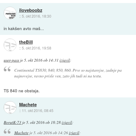
iloveboobz
::
5. okt 2016, 18:30
in kakšen avto maš...
theBill
::
5. okt 2016, 19:58
user-pass
je
5. okt 2016 ob 14:31
izjavil
:
Continental TS830, 840, 850, 860. Prve so najstarejse, zadnje pa
najnovejse, ravno prisle ven, zato jih tudi ni na testu.
TS 840 ne obstaja.
Machete
::
11. okt 2016, 08:45
BorutK-73
je
5. okt 2016 ob 18:28
izjavil
:
Machete
je
5. okt 2016 ob 14:26
izjavil
: