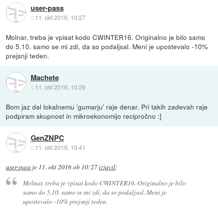
user-pass
::
11. okt 2016, 10:27
Molnar, treba je vpisat kodo CWINTER16. Originalno je bilo samo
do 5.10. samo se mi zdi, da so podaljsal. Meni je upostevalo -10%
prejsnji teden.
Machete
::
11. okt 2016, 10:29
Bom jaz dal lokalnemu 'gumarju' raje denar. Pri takih zadevah raje
podpiram skupnost in mikroekonomijo recipročno :]
GenZNPC
::
11. okt 2016, 10:41
user-pass
je
11. okt 2016 ob 10:27
izjavil
:
Molnar, treba je vpisat kodo CWINTER16. Originalno je bilo
samo do 5.10. samo se mi zdi, da so podaljsal. Meni je
upostevalo -10% prejsnji teden.