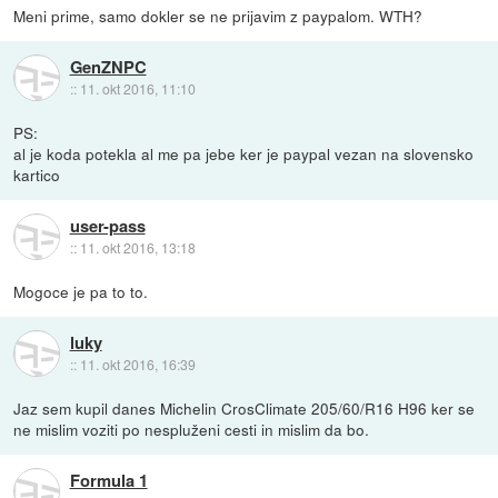
Meni prime, samo dokler se ne prijavim z paypalom. WTH?
GenZNPC
::
11. okt 2016, 11:10
PS:
al je koda potekla al me pa jebe ker je paypal vezan na slovensko
kartico
user-pass
::
11. okt 2016, 13:18
Mogoce je pa to to.
luky
::
11. okt 2016, 16:39
Jaz sem kupil danes Michelin CrosClimate 205/60/R16 H96 ker se
ne mislim voziti po nespluženi cesti in mislim da bo.
Formula 1