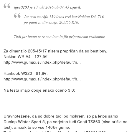
igor0203
je
13. okt 2016 ob 07:43
izjavil
:
Jaz sem za Alfo 159 letos vzel kar Nokian D4, 71€
po gumi za dimenzijo 205/55 R16.
Tudi jaz imam te ze eno leto in jih priporocam vsakomur.
Za dimenzijo 205/45/17 nisem prepričan da so best buy.
Nokian WR A4 - 127,5€:
http://www.gumax.si/index.php/default/n...
Hankook W320 - 91,6€:
http://www.gumax.si/index.php/default/h...
Na testu imajo oboje enako oceno 3,0:
Uravnotežene, da so dobre tudi po mokrem, so pa letos samo
Dunlop Winter Sport 5, pa verjetno tudi Conti TS860 (niso prišle na
test), ampak to so vse 140€+ gume.