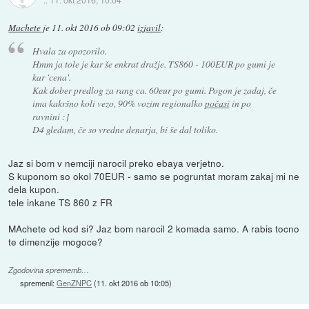
Machete
je
11. okt 2016 ob 09:02
izjavil
:
Hvala za opozorilo.
Hmm ja tole je kar še enkrat dražje. TS860 - 100EUR po gumi je
kar 'cena'.
Kak dober predlog za rang ca. 60eur po gumi. Pogon je zadaj, če
ima kakršno koli vezo, 90% vozim regionalko
počasi
in po
ravnini :]
D4 gledam, če so vredne denarja, bi še dal toliko.
Jaz si bom v nemciji narocil preko ebaya verjetno.
S kuponom so okol 70EUR - samo se pogruntat moram zakaj mi ne
dela kupon.
tele inkane TS 860 z FR
MAchete od kod si? Jaz bom narocil 2 komada samo. A rabis tocno
te dimenzije mogoce?
Zgodovina sprememb…
spremenil:
GenZNPC
(
11. okt 2016 ob 10:05
)