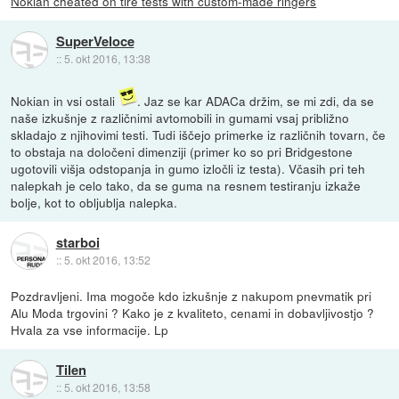
Nokian cheated on tire tests with custom-made ringers
SuperVeloce
::
5. okt 2016, 13:38
Nokian in vsi ostali
. Jaz se kar ADACa držim, se mi zdi, da se
naše izkušnje z različnimi avtomobili in gumami vsaj približno
skladajo z njihovimi testi. Tudi iščejo primerke iz različnih tovarn, če
to obstaja na določeni dimenziji (primer ko so pri Bridgestone
ugotovili višja odstopanja in gumo izločli iz testa). Včasih pri teh
nalepkah je celo tako, da se guma na resnem testiranju izkaže
bolje, kot to obljublja nalepka.
starboi
::
5. okt 2016, 13:52
Pozdravljeni. Ima mogoče kdo izkušnje z nakupom pnevmatik pri
Alu Moda trgovini ? Kako je z kvaliteto, cenami in dobavljivostjo ?
Hvala za vse informacije. Lp
Tilen
::
5. okt 2016, 13:58