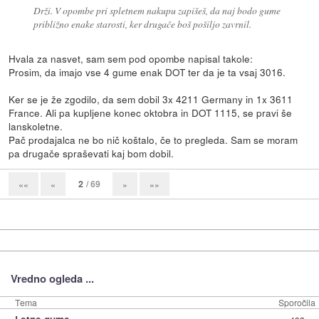
Drži. V opombe pri spletnem nakupu zapišeš, da naj bodo gume
približno enake starosti, ker drugače boš pošiljo zavrnil.
Hvala za nasvet, sam sem pod opombe napisal takole:
Prosim, da imajo vse 4 gume enak DOT ter da je ta vsaj 3016.
Ker se je že zgodilo, da sem dobil 3x 4211 Germany in 1x 3611
France. Ali pa kupljene konec oktobra in DOT 1115, se pravi še
lanskoletne.
Pač prodajalca ne bo nič koštalo, če to pregleda. Sam se moram
pa drugače spraševati kaj bom dobil.
2
/ 69
««
«
»
»»
Vredno ogleda ...
Tema
Sporočila