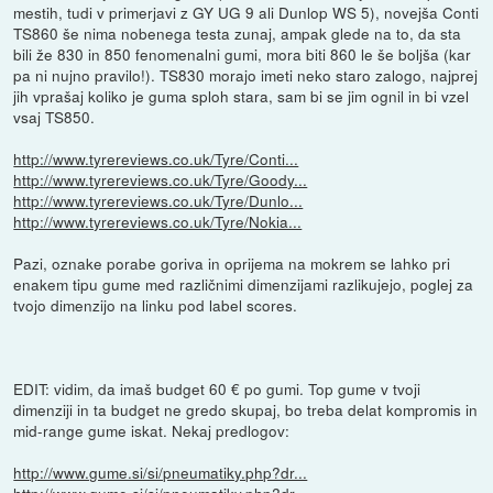
mestih, tudi v primerjavi z GY UG 9 ali Dunlop WS 5), novejša Conti
TS860 še nima nobenega testa zunaj, ampak glede na to, da sta
bili že 830 in 850 fenomenalni gumi, mora biti 860 le še boljša (kar
pa ni nujno pravilo!). TS830 morajo imeti neko staro zalogo, najprej
jih vprašaj koliko je guma sploh stara, sam bi se jim ognil in bi vzel
vsaj TS850.
http://www.tyrereviews.co.uk/Tyre/Conti...
http://www.tyrereviews.co.uk/Tyre/Goody...
http://www.tyrereviews.co.uk/Tyre/Dunlo...
http://www.tyrereviews.co.uk/Tyre/Nokia...
Pazi, oznake porabe goriva in oprijema na mokrem se lahko pri
enakem tipu gume med različnimi dimenzijami razlikujejo, poglej za
tvojo dimenzijo na linku pod label scores.
EDIT: vidim, da imaš budget 60 € po gumi. Top gume v tvoji
dimenziji in ta budget ne gredo skupaj, bo treba delat kompromis in
mid-range gume iskat. Nekaj predlogov:
http://www.gume.si/si/pneumatiky.php?dr...
http://www.gume.si/si/pneumatiky.php?dr...