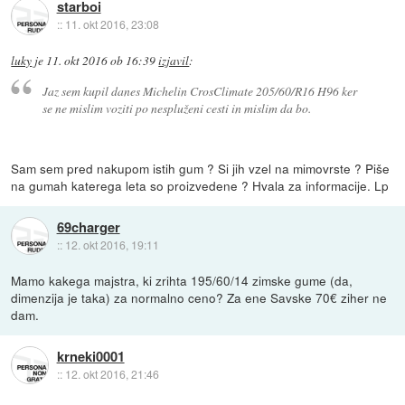
starboi
::
11. okt 2016, 23:08
luky
je
11. okt 2016 ob 16:39
izjavil
:
Jaz sem kupil danes Michelin CrosClimate 205/60/R16 H96 ker
se ne mislim voziti po nespluženi cesti in mislim da bo.
Sam sem pred nakupom istih gum ? Si jih vzel na mimovrste ? Piše
na gumah katerega leta so proizvedene ? Hvala za informacije. Lp
69charger
::
12. okt 2016, 19:11
Mamo kakega majstra, ki zrihta 195/60/14 zimske gume (da,
dimenzija je taka) za normalno ceno? Za ene Savske 70€ ziher ne
dam.
krneki0001
::
12. okt 2016, 21:46