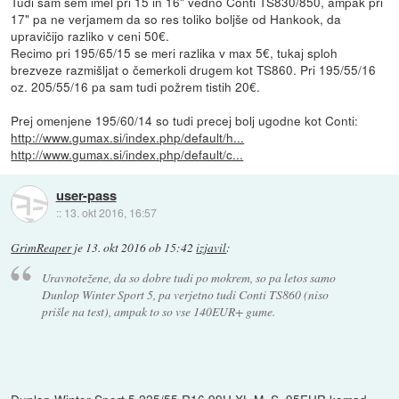
Tudi sam sem imel pri 15 in 16" vedno Conti TS830/850, ampak pri
17" pa ne verjamem da so res toliko boljše od Hankook, da
upravičijo razliko v ceni 50€.
Recimo pri 195/65/15 se meri razlika v max 5€, tukaj sploh
brezveze razmišljat o čemerkoli drugem kot TS860. Pri 195/55/16
oz. 205/55/16 pa sam tudi požrem tistih 20€.
Prej omenjene 195/60/14 so tudi precej bolj ugodne kot Conti:
http://www.gumax.si/index.php/default/h...
http://www.gumax.si/index.php/default/c...
user-pass
::
13. okt 2016, 16:57
GrimReaper
je
13. okt 2016 ob 15:42
izjavil
:
Uravnotežene, da so dobre tudi po mokrem, so pa letos samo
Dunlop Winter Sport 5, pa verjetno tudi Conti TS860 (niso
prišle na test), ampak to so vse 140EUR+ gume.
Dunlop Winter Sport 5 225/55 R16 99H XL M+S, 95EUR komad,