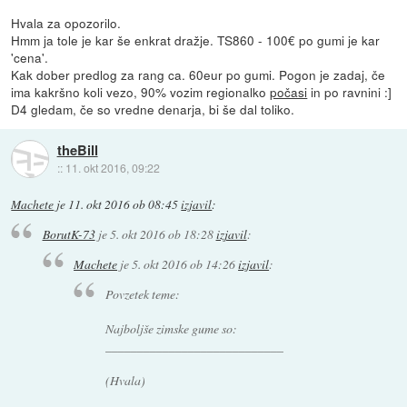
Hvala za opozorilo.
Hmm ja tole je kar še enkrat dražje. TS860 - 100€ po gumi je kar
'cena'.
Kak dober predlog za rang ca. 60eur po gumi. Pogon je zadaj, če
ima kakršno koli vezo, 90% vozim regionalko
počasi
in po ravnini :]
D4 gledam, če so vredne denarja, bi še dal toliko.
theBill
::
11. okt 2016, 09:22
Machete
je
11. okt 2016 ob 08:45
izjavil
:
BorutK-73
je
5. okt 2016 ob 18:28
izjavil
:
Machete
je
5. okt 2016 ob 14:26
izjavil
:
Povzetek teme:
Najboljše zimske gume so:
____________________________
(Hvala)