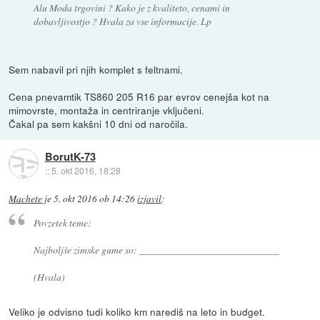
Alu Moda trgovini ? Kako je z kvaliteto, cenami in
dobavljivostjo ? Hvala za vse informacije. Lp
Sem nabavil pri njih komplet s feltnami.
Cena pnevamtik TS860 205 R16 par evrov cenejša kot na
mimovrste, montaža in centriranje vključeni.
Čakal pa sem kakšni 10 dni od naročila.
BorutK-73
::
5. okt 2016, 18:28
Machete
je
5. okt 2016 ob 14:26
izjavil
:
Povzetek teme:
Najboljše zimske gume so: ____________________________
(Hvala)
Veliko je odvisno tudi koliko km narediš na leto in budget.