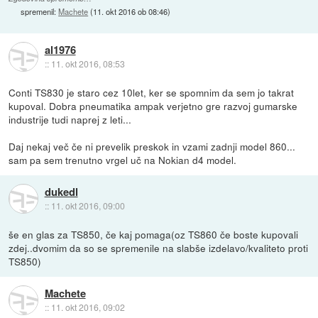
spremenil:
Machete
(
11. okt 2016 ob 08:46
)
al1976
::
11. okt 2016, 08:53
Conti TS830 je staro cez 10let, ker se spomnim da sem jo takrat
kupoval. Dobra pneumatika ampak verjetno gre razvoj gumarske
industrije tudi naprej z leti...
Daj nekaj več če ni prevelik preskok in vzami zadnji model 860...
sam pa sem trenutno vrgel uč na Nokian d4 model.
dukedl
::
11. okt 2016, 09:00
še en glas za TS850, če kaj pomaga(oz TS860 če boste kupovali
zdej..dvomim da so se spremenile na slabše izdelavo/kvaliteto proti
TS850)
Machete
::
11. okt 2016, 09:02