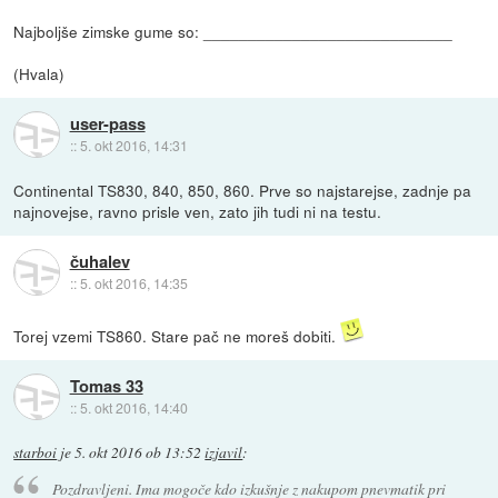
Najboljše zimske gume so: ____________________________
(Hvala)
user-pass
::
5. okt 2016, 14:31
Continental TS830, 840, 850, 860. Prve so najstarejse, zadnje pa
najnovejse, ravno prisle ven, zato jih tudi ni na testu.
čuhalev
::
5. okt 2016, 14:35
Torej vzemi TS860. Stare pač ne moreš dobiti.
Tomas 33
::
5. okt 2016, 14:40
starboi
je
5. okt 2016 ob 13:52
izjavil
:
Pozdravljeni. Ima mogoče kdo izkušnje z nakupom pnevmatik pri