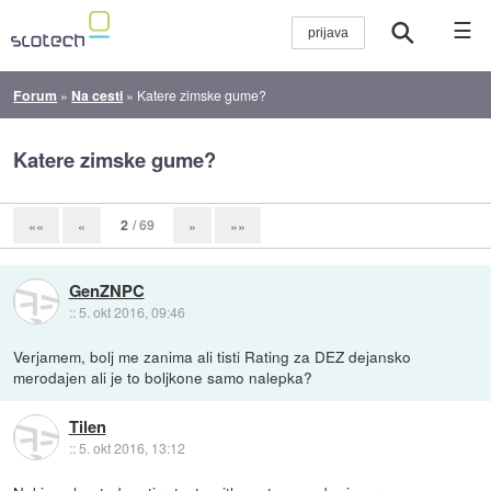
☰
Forum
»
Na cesti
»
Katere zimske gume?
Katere zimske gume?
2
/ 69
««
«
»
»»
GenZNPC
::
5. okt 2016, 09:46
Verjamem, bolj me zanima ali tisti Rating za DEZ dejansko
merodajen ali je to boljkone samo nalepka?
Tilen
::
5. okt 2016, 13:12