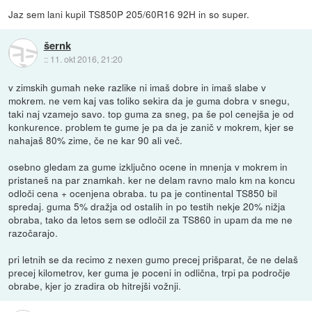
Jaz sem lani kupil TS850P 205/60R16 92H in so super.
šernk
::
11. okt 2016, 21:20
v zimskih gumah neke razlike ni imaš dobre in imaš slabe v
mokrem. ne vem kaj vas toliko sekira da je guma dobra v snegu,
taki naj vzamejo savo. top guma za sneg, pa še pol cenejša je od
konkurence. problem te gume je pa da je zanič v mokrem, kjer se
nahajaš 80% zime, če ne kar 90 ali več.
osebno gledam za gume izključno ocene in mnenja v mokrem in
pristaneš na par znamkah. ker ne delam ravno malo km na koncu
odloči cena + ocenjena obraba. tu pa je continental TS850 bil
spredaj. guma 5% dražja od ostalih in po testih nekje 20% nižja
obraba, tako da letos sem se odločil za TS860 in upam da me ne
razočarajo.
pri letnih se da recimo z nexen gumo precej prišparat, če ne delaš
precej kilometrov, ker guma je poceni in odlična, trpi pa področje
obrabe, kjer jo zradira ob hitrejši vožnji.