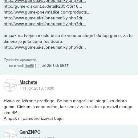
http://gume-diskont.si/detail/205-55r16...
http://www.gume-pnevmatike.com/products...
http://www.gume.si/si/pneumatiky.php?dr...
http://www.gume.si/si/pneumatiky.php?dr...
ampak na tvojem mestu bi se še vseeno stegnil do top gume, za to
dimenzijo je ta cena res dobra.
http://www.gume.si/si/pneumatiky.php?dr...
Zgodovina sprememb…
spremenil:
theBill
(
11. okt 2016 ob 09:37
)
Machete
::
11. okt 2016, 10:00
Hvala za izčrpne predloge. Se bom magari tudi stegnil za dobro
gumo. Cinkam s ceno edino, ker sem z zelo slabim prevozil mnogo
zim BP :]
Ampak ni pametno izzivat baje.
GenZNPC
::
11. okt 2016, 10:04