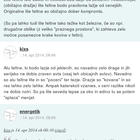
(običajno dražje) lite feltne bodo praviloma lažje od cenejših.
Originalne lite feltne so običajno dober kompromis.
(So pa lahko tudi lite feltne tako težke kot železne, če so npr.
drugačne oblike (z veliko "praznega prostora", ki zahteva zelo
močne posamezne krake kovine v feltni).
kixs
::
14. apr 2014, 08:46
Alu feltne, ki bodo lazje od jeklenih, so navadno zelo drage in jih
serijsko ne dobis zraven avta (vsaj teh obicajnih avtov). Navadno
so alu feltne lite in so "poceni" ter tezje. Drazje so "kovane" in so
res lahko zelo lahke. Ampak katerekoli vzames, v ceni razlike nikoli
ne dobis notri. So pa lite seveda lepse za oko in edino tu se potem
"splaca" menjat.
energetik
::
14. apr 2014, 08:56
kixs
je
14. apr 2014 ob 00:10
izjavil
: