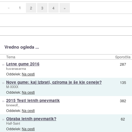
«
1
2
3
4
»
Vredno ogleda ...
Tema
Sporočila
»
Letne gume 2016
287
kuvanasarma
Oddelek:
Na cesti
»
Nove gume: kaj izbrati, oziroma je še kje ceneje?
135
M-XXXX
Oddelek:
Na cesti
»
2015 Testi letnih pnevmatik
382
lonewolf_
Oddelek:
Na cesti
»
Obraba letnih pnevmatik?
62
Half-Saint
Oddelek:
Na cesti