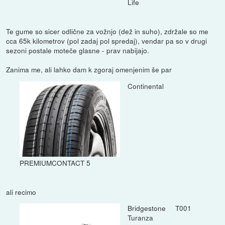
Life
Te gume so sicer odlične za vožnjo (dež in suho), zdržale so me
cca 65k kilometrov (pol zadaj pol spredaj), vendar pa so v drugi
sezoni postale moteče glasne - prav nabijajo.
Zanima me, ali lahko dam k zgoraj omenjenim še par
Continental
PREMIUMCONTACT 5
ali recimo
Bridgestone T001
Turanza