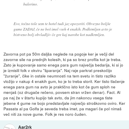
balerino.
Evo, točno tole sem te hotel tudi jaz opozoriti. Obvezno boljše
gume ZADAJ, če ne boš imel vseh 4 enakih. Podkrmljen avto je
bistveno bolj obvladljiv če gre kaj narobe kot nadkrmljen.
Zavorna pot pa 50m daljša neglede na pogoje ker je večji del
zavorne sile na prednjih kolesih, ki pa so brez profila kot je treba.
Zato je kupovanje samo enega para gum največja bedarija, ki si jo
je izmislil folk v okviru "šparanja". Naj raje parkrat preskočijo
"žuranje", čike in ostale neumnosti na tem svetu in tisto razliko
vložijo v nakup 4 enakih gum, ko je to treba storit. Ker tisto tlačenje
enega para gum na avto je praktično isto kot če gum sploh ne
menjaš (oz drugače rečeno, povsem stran vržen denar). Fact. Al
pa naj že v štartu kupijo tak avto, da jim nakoncu vsega tiste
jebene 4 gume ne bojo predstavljale največjo stroškovno oviro. Ker
Passata al pa Golfa je seveda treba imet, pa magari če pol nimaš
več niti za nove gume. Folk je res noro čuden.
Aar2rk