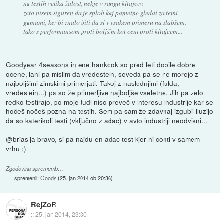
na testih velika žalost, nekje v rangu kitajcev.
zato nisem siguren da je sploh kaj pametno gledat za temi
gumami, ker bi znalo biti da si v vsakem primeru na slabšem,
tako s performansom proti boljšim kot ceni proti kitajcem...
Goodyear 4seasons in ene hankook so pred leti dobile dobre
ocene, lani pa mislim da vredestein, seveda pa se ne morejo z
najboljšimi zimskimi primerjati. Takoj z naslednjimi (fulda,
vredestein...) pa so že primerljive najboljše vseletne. Jih pa zelo
redko testirajo, po moje tudi niso preveč v interesu industrije kar se
hočeš nočeš pozna na testih. Sem pa sam že zdavnaj izgubil iluzijo
da so katerikoli testi (vključno z adac) v avto industriji neodvisni...
@brias ja bravo, si pa najdu en adac test kjer ni conti v samem
vrhu ;)
Zgodovina sprememb…
spremenil:
Goody
(
25. jan 2014 ob 20:36
)
RejZoR
::
25. jan 2014, 23:30