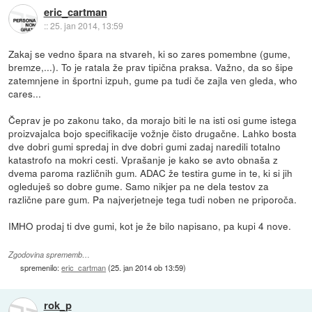
eric_cartman
::
25. jan 2014, 13:59
Zakaj se vedno špara na stvareh, ki so zares pomembne (gume,
bremze,...). To je ratala že prav tipična praksa. Važno, da so šipe
zatemnjene in športni izpuh, gume pa tudi če zajla ven gleda, who
cares...
Čeprav je po zakonu tako, da morajo biti le na isti osi gume istega
proizvajalca bojo specifikacije vožnje čisto drugačne. Lahko bosta
dve dobri gumi spredaj in dve dobri gumi zadaj naredili totalno
katastrofo na mokri cesti. Vprašanje je kako se avto obnaša z
dvema paroma različnih gum. ADAC že testira gume in te, ki si jih
ogleduješ so dobre gume. Samo nikjer pa ne dela testov za
različne pare gum. Pa najverjetneje tega tudi noben ne priporoča.
IMHO prodaj ti dve gumi, kot je že bilo napisano, pa kupi 4 nove.
Zgodovina sprememb…
spremenilo:
eric_cartman
(
25. jan 2014 ob 13:59
)
rok_p