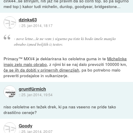
cink44..se strinjam, niti jaz ne pravim da so conti top. so pa sigurno
med top:) kakor tudi michelin, dunlop, goodyear, bridgestone...
dzinks63
::
25. jan 2014, 18:17
- nove letne...še ne vem:) sigurno pa tiste ki bodo imele manjšo
obrabo izmed boljših iz testov.
Primacy™ MXV4 je deklarirana ko celoletna guma in te
Michelinke
imajo zelo malo obrabo
, z njimi bi se naj dalo prevoziti 100000 km,
če se jih da dobiti v primernih dimenzijah
, pa bo potrebno malo
preveriti prodajalce in vulkanizerje.
gruntfürmich
::
25. jan 2014, 19:54
niso celoletne en težek drek, ki pa nas vseeno ne pride tako
drastično ceneje?
Goody
::
25. jan 2014, 20:07