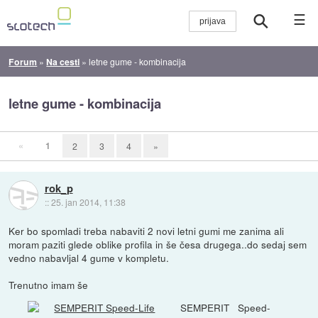
☰
Forum
»
Na cesti
»
letne gume - kombinacija
letne gume - kombinacija
«
1
2
3
4
»
rok_p
::
25. jan 2014, 11:38
Ker bo spomladi treba nabaviti 2 novi letni gumi me zanima ali
moram paziti glede oblike profila in še česa drugega..do sedaj sem
vedno nabavljal 4 gume v kompletu.
Trenutno imam še
SEMPERIT Speed-