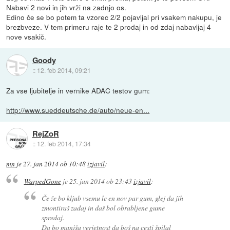
Nabavi 2 novi in jih vrži na zadnjo os.
Edino če se bo potem ta vzorec 2/2 pojavljal pri vsakem nakupu, je
brezbveze. V tem primeru raje te 2 prodaj in od zdaj nabavljaj 4
nove vsakič.
Goody
::
12. feb 2014, 09:21
Za vse ljubitelje in vernike ADAC testov gum:
http://www.sueddeutsche.de/auto/neue-en...
RejZoR
::
12. feb 2014, 17:34
mn
je
27. jan 2014 ob 10:48
izjavil
:
WarpedGone
je
25. jan 2014 ob 23:43
izjavil
:
Če že bo kljub vsemu le en nov par gum, glej da jih
zmontiraš zadaj in daš bol obrabljene gume
spredaj.
Da bo manjša verjetnost da boš na cesti špilal