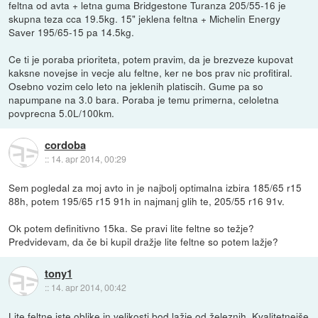
feltna od avta + letna guma Bridgestone Turanza 205/55-16 je
skupna teza cca 19.5kg. 15" jeklena feltna + Michelin Energy
Saver 195/65-15 pa 14.5kg.
Ce ti je poraba prioriteta, potem pravim, da je brezveze kupovat
kaksne novejse in vecje alu feltne, ker ne bos prav nic profitiral.
Osebno vozim celo leto na jeklenih platiscih. Gume pa so
napumpane na 3.0 bara. Poraba je temu primerna, celoletna
povprecna 5.0L/100km.
cordoba
::
14. apr 2014, 00:29
Sem pogledal za moj avto in je najbolj optimalna izbira 185/65 r15
88h, potem 195/65 r15 91h in najmanj glih te, 205/55 r16 91v.
Ok potem definitivno 15ka. Se pravi lite feltne so težje?
Predvidevam, da če bi kupil dražje lite feltne so potem lažje?
tony1
::
14. apr 2014, 00:42
Lite feltne iste oblike in velikosti bod lažje od železnih. Kvalitetnejše