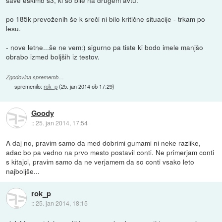
po 185k prevoženih še k sreči ni bilo kritične situacije - trkam po
lesu.
- nove letne...še ne vem:) sigurno pa tiste ki bodo imele manjšo
obrabo izmed boljših iz testov.
Zgodovina sprememb…
spremenilo:
rok_p
(
25. jan 2014 ob 17:29
)
Goody
::
25. jan 2014, 17:54
A daj no, pravim samo da med dobrimi gumami ni neke razlike,
adac bo pa vedno na prvo mesto postavil conti. Ne primerjam conti
s kitajci, pravim samo da ne verjamem da so conti vsako leto
najboljše...
rok_p
::
25. jan 2014, 18:15