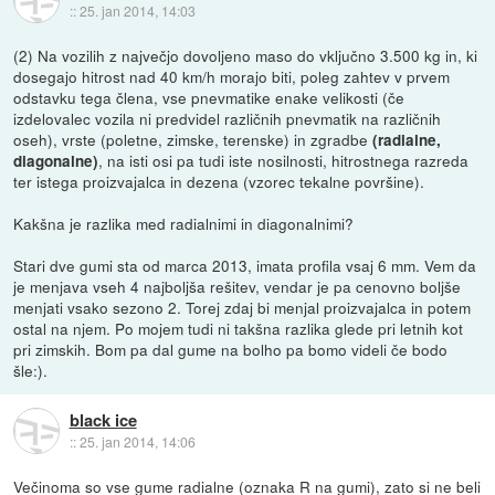
::
25. jan 2014, 14:03
(2) Na vozilih z največjo dovoljeno maso do vključno 3.500 kg in, ki
dosegajo hitrost nad 40 km/h morajo biti, poleg zahtev v prvem
odstavku tega člena, vse pnevmatike enake velikosti (če
izdelovalec vozila ni predvidel različnih pnevmatik na različnih
oseh), vrste (poletne, zimske, terenske) in zgradbe
(radialne,
, na isti osi pa tudi iste nosilnosti, hitrostnega razreda
diagonalne)
ter istega proizvajalca in dezena (vzorec tekalne površine).
Kakšna je razlika med radialnimi in diagonalnimi?
Stari dve gumi sta od marca 2013, imata profila vsaj 6 mm. Vem da
je menjava vseh 4 najboljša rešitev, vendar je pa cenovno boljše
menjati vsako sezono 2. Torej zdaj bi menjal proizvajalca in potem
ostal na njem. Po mojem tudi ni takšna razlika glede pri letnih kot
pri zimskih. Bom pa dal gume na bolho pa bomo videli če bodo
šle:).
black ice
::
25. jan 2014, 14:06
Večinoma so vse gume radialne (oznaka R na gumi), zato si ne beli