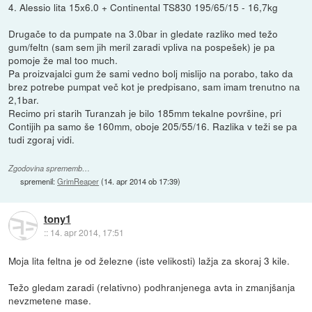
4. Alessio lita 15x6.0 + Continental TS830 195/65/15 - 16,7kg
Drugače to da pumpate na 3.0bar in gledate razliko med težo
gum/feltn (sam sem jih meril zaradi vpliva na pospešek) je pa
pomoje že mal too much.
Pa proizvajalci gum že sami vedno bolj mislijo na porabo, tako da
brez potrebe pumpat več kot je predpisano, sam imam trenutno na
2,1bar.
Recimo pri starih Turanzah je bilo 185mm tekalne površine, pri
Contijih pa samo še 160mm, oboje 205/55/16. Razlika v teži se pa
tudi zgoraj vidi.
Zgodovina sprememb…
spremenil:
GrimReaper
(
14. apr 2014 ob 17:39
)
tony1
::
14. apr 2014, 17:51
Moja lita feltna je od železne (iste velikosti) lažja za skoraj 3 kile.
Težo gledam zaradi (relativno) podhranjenega avta in zmanjšanja
nevzmetene mase.