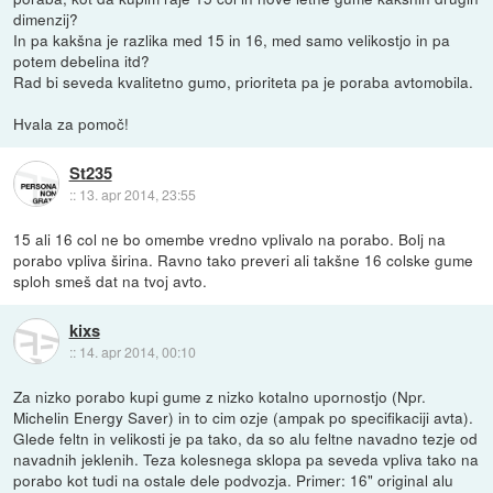
dimenzij?
In pa kakšna je razlika med 15 in 16, med samo velikostjo in pa
potem debelina itd?
Rad bi seveda kvalitetno gumo, prioriteta pa je poraba avtomobila.
Hvala za pomoč!
St235
::
13. apr 2014, 23:55
15 ali 16 col ne bo omembe vredno vplivalo na porabo. Bolj na
porabo vpliva širina. Ravno tako preveri ali takšne 16 colske gume
sploh smeš dat na tvoj avto.
kixs
::
14. apr 2014, 00:10
Za nizko porabo kupi gume z nizko kotalno upornostjo (Npr.
Michelin Energy Saver) in to cim ozje (ampak po specifikaciji avta).
Glede feltn in velikosti je pa tako, da so alu feltne navadno tezje od
navadnih jeklenih. Teza kolesnega sklopa pa seveda vpliva tako na
porabo kot tudi na ostale dele podvozja. Primer: 16" original alu