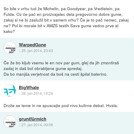
So bile v vrhu tud že Michelin, pa Goodyear, pa Vredistein, pa
Fulda. Oz če pač en proizvajalec dela pregovorno dobre gume,
zakaj si ne bi zaslužil bit v samem vrhu? Če je to pač nemec, zakaj
ne? Pol bi morale bit v AMZS testih Sava gume vedno prve al
kako?
WarpedGone
::
25. jan 2014, 23:43
Če že bo kljub vsemu le en nov par gum, glej da jih zmontiraš
zadaj in daš bol obrabljene gume spredaj.
Da bo manjša verjetnost da boš na cesti špilal balerino.
BigWhale
::
26. jan 2014, 10:24
Drzite se teme in ne spuscajte pod nivo kultrne debat. Hvala.
gruntfürmich
::
27. jan 2014, 09:08