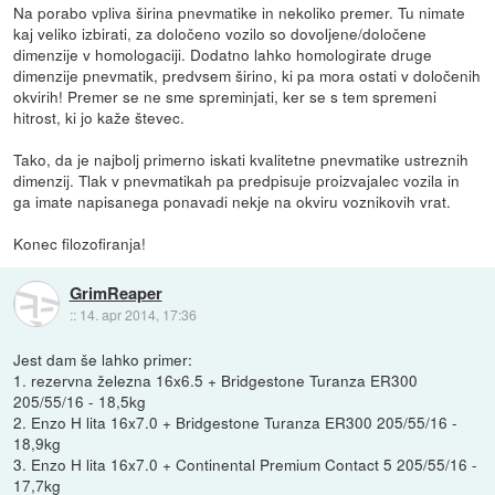
Na porabo vpliva širina pnevmatike in nekoliko premer. Tu nimate
kaj veliko izbirati, za določeno vozilo so dovoljene/določene
dimenzije v homologaciji. Dodatno lahko homologirate druge
dimenzije pnevmatik, predvsem širino, ki pa mora ostati v določenih
okvirih! Premer se ne sme spreminjati, ker se s tem spremeni
hitrost, ki jo kaže števec.
Tako, da je najbolj primerno iskati kvalitetne pnevmatike ustreznih
dimenzij. Tlak v pnevmatikah pa predpisuje proizvajalec vozila in
ga imate napisanega ponavadi nekje na okviru voznikovih vrat.
Konec filozofiranja!
GrimReaper
::
14. apr 2014, 17:36
Jest dam še lahko primer:
1. rezervna železna 16x6.5 + Bridgestone Turanza ER300
205/55/16 - 18,5kg
2. Enzo H lita 16x7.0 + Bridgestone Turanza ER300 205/55/16 -
18,9kg
3. Enzo H lita 16x7.0 + Continental Premium Contact 5 205/55/16 -
17,7kg