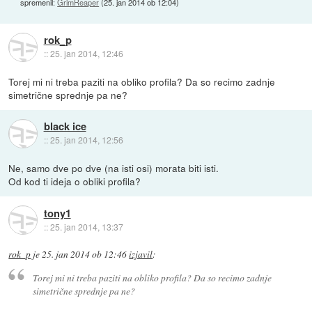
spremenil:
GrimReaper
(
25. jan 2014 ob 12:04
)
rok_p
::
25. jan 2014, 12:46
Torej mi ni treba paziti na obliko profila? Da so recimo zadnje
simetrične sprednje pa ne?
black ice
::
25. jan 2014, 12:56
Ne, samo dve po dve (na isti osi) morata biti isti.
Od kod ti ideja o obliki profila?
tony1
::
25. jan 2014, 13:37
rok_p
je
25. jan 2014 ob 12:46
izjavil
:
Torej mi ni treba paziti na obliko profila? Da so recimo zadnje
simetrične sprednje pa ne?