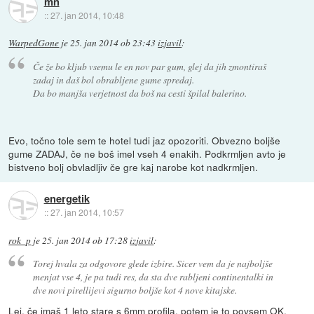
mn
::
27. jan 2014, 10:48
WarpedGone
je
25. jan 2014 ob 23:43
izjavil
:
Če že bo kljub vsemu le en nov par gum, glej da jih zmontiraš
zadaj in daš bol obrabljene gume spredaj.
Da bo manjša verjetnost da boš na cesti špilal balerino.
Evo, točno tole sem te hotel tudi jaz opozoriti. Obvezno boljše
gume ZADAJ, če ne boš imel vseh 4 enakih. Podkrmljen avto je
bistveno bolj obvladljiv če gre kaj narobe kot nadkrmljen.
energetik
::
27. jan 2014, 10:57
rok_p
je
25. jan 2014 ob 17:28
izjavil
:
Torej hvala za odgovore glede izbire. Sicer vem da je najboljše
menjat vse 4, je pa tudi res, da sta dve rabljeni continentalki in
dve novi pirellijevi sigurno boljše kot 4 nove kitajske.
Lej, če imaš 1 leto stare s 6mm profila, potem je to povsem OK.