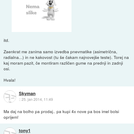
itd.
Zaenkrat me zanima samo izvedba pnevmatike (asimetrična,
radialna...) in ne kakovost (tu še čakam najnovejše teste). Torej na
kaj moram pazit, če montiram različen gume na prednji in zadnji
osi.
Hvala!
Skyman
::
25. jan 2014, 11:49
Ma daj na bolho pa prodaj.. pa kupi 4x nove pa bos imel bolsi
oprijem!
tony1