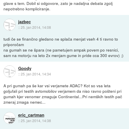
glave s tem. Dobil si odgovore, zato je nadaljna debata zgolj
nepotrebno kompliciranje.
jazbec
::
25. jan 2014, 14:08
tudi če se finančno gledano ne splača menjat vseh 4 ti ravno to
priporočam
na gumah se ne špara (ne pametujem ampak povem po resnici,
sam na motorju na leto 2x menjam gume in pride cca 300 evrov) ;)
Goody
::
25. jan 2014, 14:34
A pri gumah pa še kar vsi verjamete ADAC? Kot so vsa leta
goljufali pri testih avtomobilov verjamem da niso ravno pošteni pri
gumah kjer venomer zmaguje Continental...Pri nemških testih pač
zmeraj zmaga nemec...
eric_cartman
::
25. jan 2014, 14:38