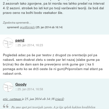
2.sezonah tako zgonjene, pa bi morda res lahko prešel na interval
4 /2 sezoni. strošek bo isti kot po tvoji varčevalni teoriji. če boš dal
pravo ceno na bolhi bodo vsekakor šle.
Zgodovina sprememb…
spremenil:
gruntfürmich
(
25. jan 2014 ob 16:14
)
pamž
::
25. jan 2014, 16:23
Pogledaš adac pa še par testov z drugod za orentacijo pol pa
nabavš. sem dvakrat zletu s ceste par let nazaj (slabe gume pa
brzina) tko de dam sam še preverjeno ornk gume gor ( ka ti
pomaga avto ko se drži ceste če ni gum)Priporočam mal stisnt pa
nabavt ornk.
Goody
::
25. jan 2014, 16:58
eric_cartman
je
25. jan 2014 ob 14:38
izjavil
:
Pa smo spet pri teorijah zarote. A je kje sploh kakšen kredibilen