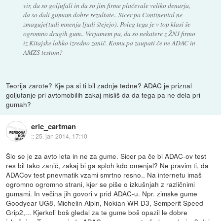
vir, da so goljufali in da so jim firme plačevale veliko denarja,
da so dali gumam dobre rezultate.. Sicer pa Continental ne
zmaguje(tudi mnenja ljudi štejejo). Poleg tega je v top klasi še
ogromno drugih gum.. Verjamem pa, da so nekatere z ŽNJ firmo
iz Kitajske lahko izredno zanič. Komu pa zaupati če ne ADAC in
AMZS testom?
Teorija zarote? Kje pa si ti bil zadnje tedne? ADAC je priznal
goljufanje pri avtomobilih zakaj misliš da da tega pa ne dela pri
gumah?
eric_cartman
::
25. jan 2014, 17:10
Šlo se je za avto leta in ne za gume. Sicer pa če bi ADAC-ov test
res bil tako zanič, zakaj bi ga sploh kdo omenjal? Ne pravim ti, da
ADACov test pnevmatik vzami smrtno resno.. Na internetu imaš
ogromno ogromno strani, kjer se piše o izkušnjah z različnimi
gumami. In večina jih govori v prid ADAC-u. Npr. zimske gume
Goodyear UG8, Michelin Alpin, Nokian WR D3, Semperit Speed
Grip2,... Kjerkoli boš gledal za te gume boš opazil le dobre