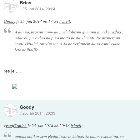
Brias
::
25. jan 2014, 20:24
Goody
je
25. jan 2014 ob 17:54
izjavil
:
A daj no, pravim samo da med dobrimi gumami ni neke razlike,
adac bo pa vedno na prvo mesto postavil conti. Ne primerjam
conti s kitajci, pravim samo da ne verjamem da so conti vsako
leto najboljše...
res je ....
Goody
::
25. jan 2014, 20:33
gruntfürmich
je
25. jan 2014 ob 20:16
izjavil
:
ampak kolikor sem gledal teste in kolikor še imam v spominu, so