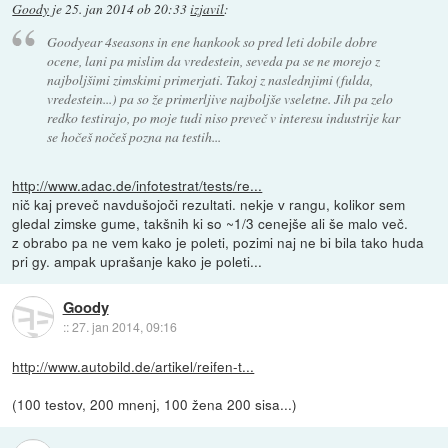
Goody
je
25. jan 2014 ob 20:33
izjavil
:
Goodyear 4seasons in ene hankook so pred leti dobile dobre
ocene, lani pa mislim da vredestein, seveda pa se ne morejo z
najboljšimi zimskimi primerjati. Takoj z naslednjimi (fulda,
vredestein...) pa so že primerljive najboljše vseletne. Jih pa zelo
redko testirajo, po moje tudi niso preveč v interesu industrije kar
se hočeš nočeš pozna na testih...
http://www.adac.de/infotestrat/tests/re...
nič kaj preveč navdušojoči rezultati. nekje v rangu, kolikor sem
gledal zimske gume, takšnih ki so ~1/3 cenejše ali še malo več.
z obrabo pa ne vem kako je poleti, pozimi naj ne bi bila tako huda
pri gy. ampak uprašanje kako je poleti...
Goody
::
27. jan 2014, 09:16
http://www.autobild.de/artikel/reifen-t...
(100 testov, 200 mnenj, 100 žena 200 sisa...)