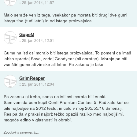
::
25. jan 2014, 11:57
Malo sem že ven iz tega, vsekakor pa morata biti drugi dve gumi
istega tipa (tudi letni) in od istega proizvajalca.
GupeM
::
25. jan 2014, 12:01
Gume na isti osi morajo biti istega proizvajalca. To pomeni da imaš
lahko spredaj Sava, zadaj Goodyear (ali obratno). Morajo pa biti
vse štiri gume ali zimske ali letne. Po zakonu je tako.
GrimReaper
::
25. jan 2014, 12:04
Po zakonu ni treba, samo na isti osi morata biti enaki.
Sam vem da bom kupil Conti Premium Contact 5. Pač zato ker so
bile najboljše na 2012 testu, in celo v moji 205/55/16 dimenziji.
Res pa da v praksi najbrž težko opaziš razliko med najboljšimi,
mogoče edino v glasnosti in obrabi.
Zgodovina sprememb…