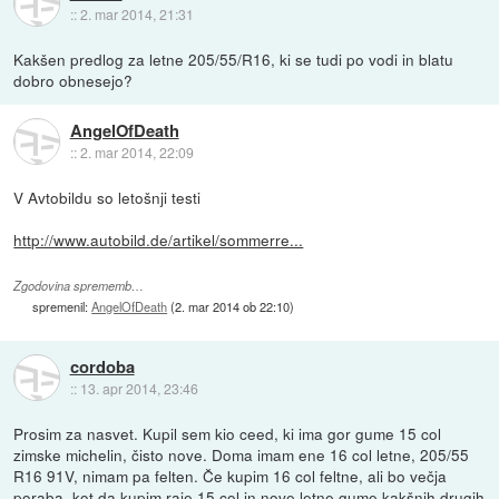
::
2. mar 2014, 21:31
Kakšen predlog za letne 205/55/R16, ki se tudi po vodi in blatu
dobro obnesejo?
AngelOfDeath
::
2. mar 2014, 22:09
V Avtobildu so letošnji testi
http://www.autobild.de/artikel/sommerre...
Zgodovina sprememb…
spremenil:
AngelOfDeath
(
2. mar 2014 ob 22:10
)
cordoba
::
13. apr 2014, 23:46
Prosim za nasvet. Kupil sem kio ceed, ki ima gor gume 15 col
zimske michelin, čisto nove. Doma imam ene 16 col letne, 205/55
R16 91V, nimam pa felten. Če kupim 16 col feltne, ali bo večja
poraba, kot da kupim raje 15 col in nove letne gume kakšnih drugih