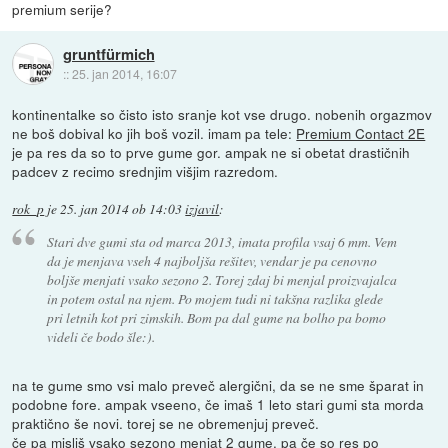
premium serije?
gruntfürmich
::
25. jan 2014, 16:07
kontinentalke so čisto isto sranje kot vse drugo. nobenih orgazmov
ne boš dobival ko jih boš vozil. imam pa tele:
Premium Contact 2E
je pa res da so to prve gume gor. ampak ne si obetat drastičnih
padcev z recimo srednjim višjim razredom.
rok_p
je
25. jan 2014 ob 14:03
izjavil
:
Stari dve gumi sta od marca 2013, imata profila vsaj 6 mm. Vem
da je menjava vseh 4 najboljša rešitev, vendar je pa cenovno
boljše menjati vsako sezono 2. Torej zdaj bi menjal proizvajalca
in potem ostal na njem. Po mojem tudi ni takšna razlika glede
pri letnih kot pri zimskih. Bom pa dal gume na bolho pa bomo
videli če bodo šle:).
na te gume smo vsi malo preveč alergični, da se ne sme šparat in
podobne fore. ampak vseeno, če imaš 1 leto stari gumi sta morda
praktično še novi. torej se ne obremenjuj preveč.
če pa misliš vsako sezono menjat 2 gume, pa če so res po