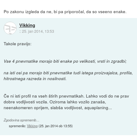
Po zakonu izgleda da ne, bi pa priporočal, da so vseeno enake.
Vikking
::
25. jan 2014, 13:53
Takole pravijo:
Vse 4 pnevmatike morajo biti enake po velikosti, vrsti in zgradbi;
na isti osi pa morajo biti pnevmatike tudi istega proizvajalca, profila,
hitrostnega razreda in nosilnosti.
Če ni isti profil na vseh štirih pnevmatikah. Lahko vodi do ne prav
dobre vodljivosti vozila. Oziroma lahko vozilo zanaša,
neenakomeren oprijem, slabša vodljivost, aquaplaning...
Zgodovina sprememb…
spremenilo:
Vikking
(
25. jan 2014 ob 13:55
)