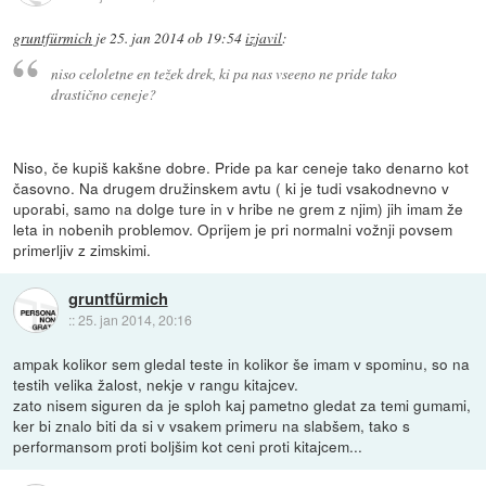
gruntfürmich
je
25. jan 2014 ob 19:54
izjavil
:
niso celoletne en težek drek, ki pa nas vseeno ne pride tako
drastično ceneje?
Niso, če kupiš kakšne dobre. Pride pa kar ceneje tako denarno kot
časovno. Na drugem družinskem avtu ( ki je tudi vsakodnevno v
uporabi, samo na dolge ture in v hribe ne grem z njim) jih imam že
leta in nobenih problemov. Oprijem je pri normalni vožnji povsem
primerljiv z zimskimi.
gruntfürmich
::
25. jan 2014, 20:16
ampak kolikor sem gledal teste in kolikor še imam v spominu, so na
testih velika žalost, nekje v rangu kitajcev.
zato nisem siguren da je sploh kaj pametno gledat za temi gumami,
ker bi znalo biti da si v vsakem primeru na slabšem, tako s
performansom proti boljšim kot ceni proti kitajcem...