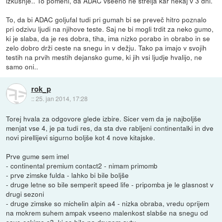
izkušnje.. To pomeni, da ADAC vseeno ne strelja kar nekaj v 3 dni.
To, da bi ADAC goljufal tudi pri gumah bi se preveč hitro poznalo
pri odzivu ljudi na njihove teste. Saj ne bi mogli trdit za neko gumo,
ki je slaba, da je res dobra, tiha, ima nizko porabo in obrabo in se
zelo dobro drži ceste na snegu in v dežju. Tako pa imajo v svojih
testih na prvih mestih dejansko gume, ki jih vsi ljudje hvalijo, ne
samo oni..
rok_p
::
25. jan 2014, 17:28
Torej hvala za odgovore glede izbire. Sicer vem da je najboljše
menjat vse 4, je pa tudi res, da sta dve rabljeni continentalki in dve
novi pirellijevi sigurno boljše kot 4 nove kitajske.
Prve gume sem imel
- continental premium contact2 - nimam primomb
- prve zimske fulda - lahko bi bile boljše
- druge letne so bile semperit speed life - pripomba je le glasnost v
drugi sezoni
- druge zimske so michelin alpin a4 - nizka obraba, vredu oprijem
na mokrem suhem ampak vseeno malenkost slabše na snegu od
save eskimo s3, ki so bile na drugem avtu.