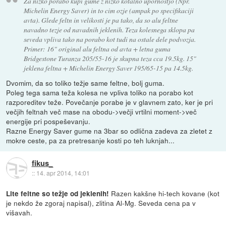
Za nizko porabo kupi gume z nizko kotalno upornostjo (Npr.
Michelin Energy Saver) in to cim ozje (ampak po specifikaciji
avta). Glede feltn in velikosti je pa tako, da so alu feltne
navadno tezje od navadnih jeklenih. Teza kolesnega sklopa pa
seveda vpliva tako na porabo kot tudi na ostale dele podvozja.
Primer: 16" original alu feltna od avta + letna guma
Bridgestone Turanza 205/55-16 je skupna teza cca 19.5kg. 15"
jeklena feltna + Michelin Energy Saver 195/65-15 pa 14.5kg.
Dvomim, da so toliko težje same feltne, bolj guma.
Poleg tega sama teža kolesa ne vpliva toliko na porabo kot
razporeditev teže. Povečanje porabe je v glavnem zato, ker je pri
večjih feltnah več mase na obodu->večji vrtilni moment->več
energije pri pospeševanju.
Razne Energy Saver gume na 3bar so odlična zadeva za zletet z
mokre ceste, pa za pretresanje kosti po teh luknjah...
fikus_
::
14. apr 2014, 14:01
Razen kakšne hi-tech kovane (kot
Lite feltne so težje od jeklenih!
je nekdo že zgoraj napisal), zlitina Al-Mg. Seveda cena pa v
višavah.