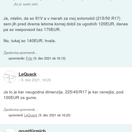
da je samo mit.
Ja, mislim, da so 91V a v merah za moj avtomobil (215/50 R17)
sem jih pred dvema letoma komaj dobil za ugodnih 120EUR, danes
pa so vsepovsod čez 170EUR.
No, tukaj so 140EUR, hvala.
Zgodovina sprememb…
spremenilo:
Fritz
(
9. dec 2021 ob 16:13
)
LeQuack
::
9. dec 2021, 16:20
Ja to je kar neugodna dimenzija. 225/45/R17 je kar cenejša, pod
100EUR za gumo.
Zgodovina sprememb…
spremenil:
LeQuack
(
9. dec 2021 ob 16:20
)
gruntfürmich