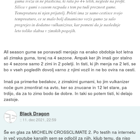
guma sveza in ne plasticna, ki rata po 4+ letih, neglede na profil.
Silica v gumi s casom razpada s tem pa tudi proznost gume.
Temepratura ni njen prijatelj. Poleti ima ze samo cestisce svojo
tempreaturo, ce se malo bolj dinamicno vozis gumo za salo
pregrejes in dodatno vulkaniziras, kar pomeni da je naslednje
leto toliko slabsa v zimskih pogojih.
All season gume se ponavadi menjajo na enako obdobje kot letna
ali zimska guma, torej na 4 sezone. Ampak ker jih imaš gor stalno
so 4 sezone samo 2 zimi in 2 poletji. In tisti, ki jih menja na 2 leti, se
bo v vseh pogledih dovolj varno z njimi vozil in ne bo ovira na cesti.
Imaš pa primerke bedakov, z zimskimi gumami, ko jim vulkanizer
noče gum zmontirat na avto, ker so znucane in 12 let stare, pa
trdijo, da za to zimo bodo še dobre. In taki so potem tisti, ki delajo
zastoje.
Black Dragon
::
11. dec 2021, 22:59
Še en glas za MICHELIN CROSSCLIMATE 2. Po testih na internetu
in več youtube kanalih sem se odločil za njih, kljub temu, da niso