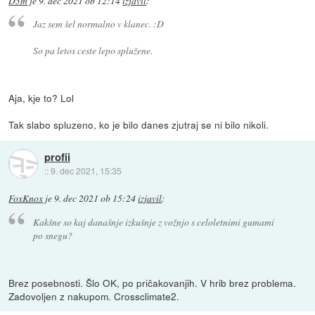
D3m
je
9. dec 2021 ob 12:14
izjavil
:
Jaz sem šel normalno v klanec. :D
So pa letos ceste lepo splužene.
Aja, kje to? Lol
Tak slabo spluzeno, ko je bilo danes zjutraj se ni bilo nikoli.
profii
::
9. dec 2021, 15:35
FoxKnox
je
9. dec 2021 ob 15:24
izjavil
:
Kakšne so kaj današnje izkušnje z vožnjo s celoletnimi gumami
po snegu?
Brez posebnosti. Šlo OK, po pričakovanjih. V hrib brez problema.
Zadovoljen z nakupom. Crossclimate2.