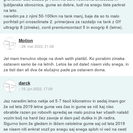
ljubljanska obvoznica. gume so dobre, tudi na snegu tiste parkrat
na leto.
naredim pa z njimi 50-100km na tank manj, baje da so to malo
porihtali pri crossclimate 2. primerjava za razdaljo na tank z GY
ultragrip 8 (zimske), conti premiumcontact 5 in ecogrip 6 (letne).
Motion
::
28. mar 2022, 21:38
Jst mam trenutno oboje na dveh setih platišč. Ko porabim zimske
ostanem samo še na letnih. Letos še od daleč nisem vidu snega, in
za tisti dan ali dva če slučajno pade pa ostanem doma.
darck
::
16. jun 2022, 17:09
Jaz naredim letno nekje od 5-7 tisoč kilometrov in sedaj imam gor
že od leta 2019 letne gume ves čas in gume se nič kaj niso
obrabile razen po robovih spredaj se malo pozna ker včasih nalašč
vozim bolj na hard čez zavoje si dam pač duška in jih radira.
Sigurno bom že gledam in iščem celoletne gume saj od leta 2019
se nisem niti enkrat vozil po snegu saj snega sploh ni več na cesti