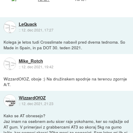
LeQuack
::
12. dec 2021, 17:27
Kolega je letos tudi Crosslimate nabavil pred dvema tednoma. So
Made in Spain, in pa DOT 30. teden 2021.
Mike_Rotch
::
12. dec 2021, 19:42
WizzardOfOZ, oboje :) Na družinskem spodnje na terencu zgornje
A/T.
WizzardOfOZ
::
12. dec 2021, 21:23
Kako se AT obnesejo?
Jaz imam na osebnem avtu sicer raje yokohamo, ker so najlažje od
AT gum. V primerjavi z grabbercami AT3 so skoraj 5kg na gumo
lažje, kar pomeni skoraj 20kg manj za poganjat. Sam letos mi jih ni