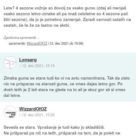
Leta? 4 sezone vožnje so dovolj za vsako gumo (zdaj ali menjaš
vsako sezono letno-zimske ali pa imaš celoletne so 4 sezone pač
štiri sezone), da jo je potrebno zamenjat. Zaradi varnosti ostalih na
cestah, če te že za lastno ne skrbi.
Zgodovina sprememb…
spremenilo:
WizzardOfOZ
(
12. dec 2021 ob 15:09
)
Lonsarg
::
12. dec 2021, 15:15
Zimska guma se stara tudi ko ni na avtu namontirana. Tak da cisto
nic ne prisparas na starosti gume, ce vmes dajes letno gor. Po
dveh letih je 2 leti stara ne glede na to ali je skoz gor ali si vmes
dal letne.
WizzardOfOZ
::
12. dec 2021, 15:26
Seveda se stara. Vprašanje je tudi kako jo skladiščiš.
Ne prišparaš pa nič na letih, prišparaš na tem, da je poleti ne