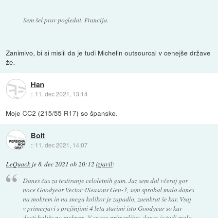
Sem šel prav pogledat. Francija.
Zanimivo, bi si mislil da je tudi Michelin outsourcal v cenejše države
že.
Han
::
11. dec 2021, 13:14
Moje CC2 (215/55 R17) so španske.
Bolt
::
11. dec 2021, 14:07
LeQuack
je
8. dec 2021 ob 20:12
izjavil
:
Danes čas za testiranje celoletnih gum. Jaz sem dal včeraj gor
noce Goodyear Vector 4Seasons Gen-3, sem sprobal malo danes
na mokrem in na snegu kolikor je zapadlo, zaenkrat še kar. Vsaj
v primerjavi s prejšnjimi 4 leta starimi isto Goodyear so kar
dosti boljše na mokrem. V snegu primerljive, danes je tudi malo