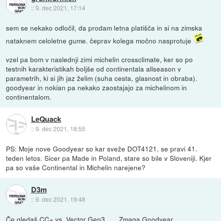
::
9. dec 2021, 17:14
sem se nekako odločil, da prodam letna platišča in si na zimska
nataknem celoletne gume. čeprav kolega močno nasprotuje
vzel pa bom v naslednji zimi michelin crossclimate, ker so po
testnih karakteristikah boljše od continentala allseason v
parametrih, ki si jih jaz želim (suha cesta, glasnost in obraba).
goodyear in nokian pa nekako zaostajajo za michelinom in
continentalom.
LeQuack
::
9. dec 2021, 18:55
PS: Moje nove Goodyear so kar sveže DOT4121, se pravi 41.
teden letos. Sicer pa Made in Poland, stare so bile v Sloveniji. Kjer
pa so vaše Continental in Michelin narejene?
D3m
::
9. dec 2021, 19:48
Če gledaš CC+ vs. Vector Gen3...... Zmaga Goodyear.