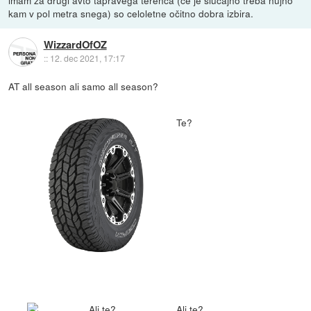
kam v pol metra snega) so celoletne očitno dobra izbira.
WizzardOfOZ
::
12. dec 2021, 17:17
AT all season ali samo all season?
Te?
Ali te?