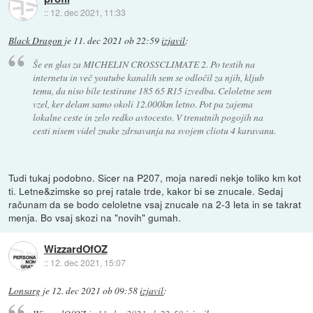
::
12. dec 2021, 11:33
Black Dragon
je
11. dec 2021 ob 22:59
izjavil
:
Še en glas za MICHELIN CROSSCLIMATE 2. Po testih na
internetu in več youtube kanalih sem se odločil za njih, kljub
temu, da niso bile testirane 185 65 R15 izvedba. Celoletne sem
vzel, ker delam samo okoli 12.000km letno. Pot pa zajema
lokalne ceste in zelo redko avtocesto. V trenutnih pogojih na
cesti nisem videl znake zdrsavanja na svojem cliotu 4 karavanu.
Tudi tukaj podobno. Sicer na P207, moja naredi nekje toliko km kot
ti. Letne&zimske so prej ratale trde, kakor bi se znucale. Sedaj
računam da se bodo celoletne vsaj znucale na 2-3 leta in se takrat
menja. Bo vsaj skozi na "novih" gumah.
WizzardOfOZ
::
12. dec 2021, 15:07
Lonsarg
je
12. dec 2021 ob 09:58
izjavil
: