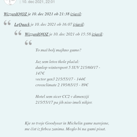
::
10. dec 2021, 22:01
WizzardOfOZ
je
10. dec 2021 ob 21:38
izjavil
:
LeQuack
je
10. dec 2021 ob 16:07
izjavil
:
WizzardOfOZ
je
10. dec 2021 ob 15:58
izjavil
:
To maš bolj majhno gumo?
Jaz sem letos tkole plačal:
dunlop wintersport 5 SUV 215/60/17 -
147€
vector gen3 215/55/17 - 144€
crossclimate 2 195/65/15 - 89€
Hotel sem sicer CC2 v dimenziji
215/55/17 pa jih niso imeli nikjer.
Kje so tvoje Goodyear in Michelin gume narejene,
me čist iz firbca zanima. Moglo bi na gumi pisat.