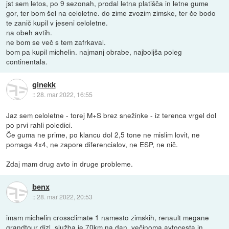
jst sem letos, po 9 sezonah, prodal letna platišča in letne gume
gor, ter bom šel na celoletne. do zime zvozim zimske, ter če bodo
te zanič kupil v jeseni celoletne.
na obeh avtih.
ne bom se več s tem zafrkaval.
bom pa kupil michelin. najmanj obrabe, najboljša poleg
continentala.
ginekk
::
28. mar 2022, 16:55
Jaz sem celoletne - torej M+S brez snežinke - iz terenca vrgel dol
po prvi rahli poledici.
Če guma ne prime, po klancu dol 2,5 tone ne mislim lovit, ne
pomaga 4x4, ne zapore diferencialov, ne ESP, ne nič.
Zdaj mam drug avto in druge probleme.
benx
::
28. mar 2022, 20:53
imam michelin crossclimate 1 namesto zimskih, renault megane
grandtour dizl, služba je 70km na dan, večinoma avtocesta in