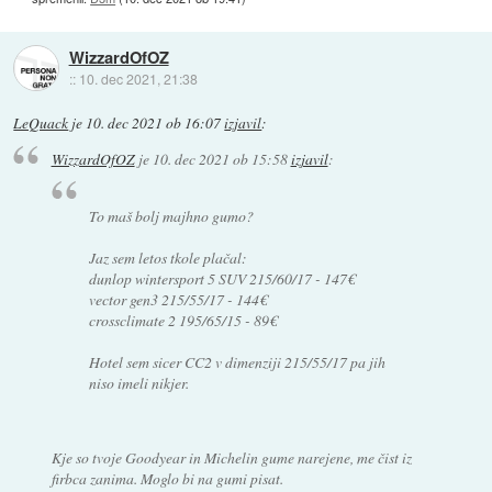
WizzardOfOZ
::
10. dec 2021, 21:38
LeQuack
je
10. dec 2021 ob 16:07
izjavil
:
WizzardOfOZ
je
10. dec 2021 ob 15:58
izjavil
:
To maš bolj majhno gumo?
Jaz sem letos tkole plačal:
dunlop wintersport 5 SUV 215/60/17 - 147€
vector gen3 215/55/17 - 144€
crossclimate 2 195/65/15 - 89€
Hotel sem sicer CC2 v dimenziji 215/55/17 pa jih
niso imeli nikjer.
Kje so tvoje Goodyear in Michelin gume narejene, me čist iz
firbca zanima. Moglo bi na gumi pisat.