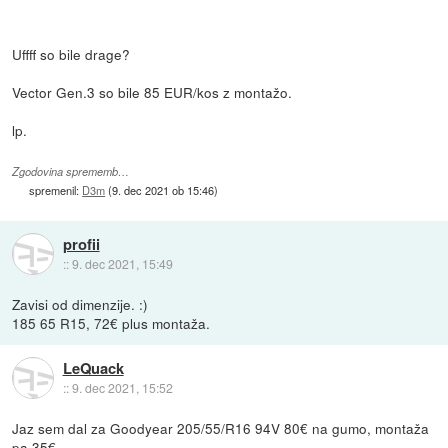
Uffff so bile drage?
Vector Gen.3 so bile 85 EUR/kos z montažo.
lp.
Zgodovina sprememb…
spremenil:
D3m
(
9. dec 2021 ob 15:46
)
profii
::
9. dec 2021, 15:49
Zavisi od dimenzije. :)
185 65 R15, 72€ plus montaža.
LeQuack
::
9. dec 2021, 15:52
Jaz sem dal za Goodyear 205/55/R16 94V 80€ na gumo, montaža
pa 35€.