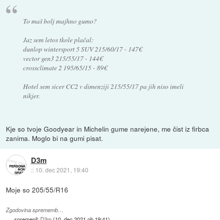
To maš bolj majhno gumo?
Jaz sem letos tkole plačal:
dunlop wintersport 5 SUV 215/60/17 - 147€
vector gen3 215/55/17 - 144€
crossclimate 2 195/65/15 - 89€
Hotel sem sicer CC2 v dimenziji 215/55/17 pa jih niso imeli
nikjer.
Kje so tvoje Goodyear in Michelin gume narejene, me čist iz firbca
zanima. Moglo bi na gumi pisat.
D3m
::
10. dec 2021, 19:40
Moje so 205/55/R16
Zgodovina sprememb…
spremenil:
D3m
(
10. dec 2021 ob 19:41
)