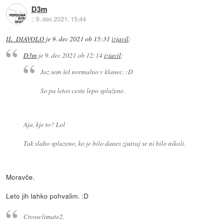
D3m
::
9. dec 2021, 15:44
IL_DIAVOLO
je
9. dec 2021 ob 15:31
izjavil
:
D3m
je
9. dec 2021 ob 12:14
izjavil
:
Jaz sem šel normalno v klanec. :D
So pa letos ceste lepo splužene.
Aja, kje to? Lol
Tak slabo spluzeno, ko je bilo danes zjutraj se ni bilo nikoli.
Moravče.
Leto jih lahko pohvalim. :D
Crossclimate2.