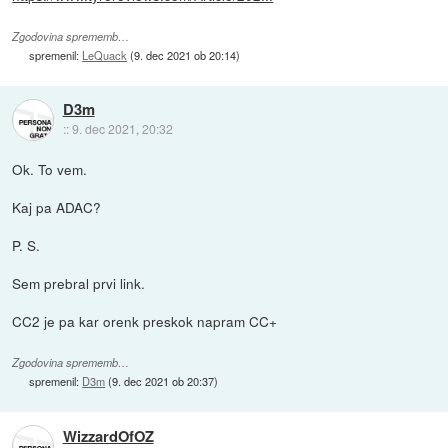
Zgodovina sprememb…
spremenil:
LeQuack
(
9. dec 2021 ob 20:14
)
D3m
::
9. dec 2021, 20:32
Ok. To vem.
Kaj pa ADAC?
P. S.
Sem prebral prvi link.
CC2 je pa kar orenk preskok napram CC+
Zgodovina sprememb…
spremenil:
D3m
(
9. dec 2021 ob 20:37
)
WizzardOfOZ