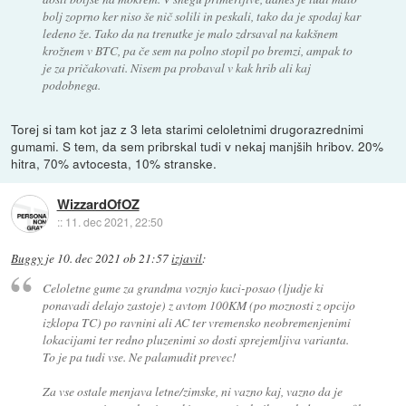
bolj zoprno ker niso še nič solili in peskali, tako da je spodaj kar
ledeno že. Tako da na trenutke je malo zdrsaval na kakšnem
krožnem v BTC, pa če sem na polno stopil po bremzi, ampak to
je za pričakovati. Nisem pa probaval v kak hrib ali kaj
podobnega.
Torej si tam kot jaz z 3 leta starimi celoletnimi drugorazrednimi
gumami. S tem, da sem pribrskal tudi v nekaj manjših hribov. 20%
hitra, 70% avtocesta, 10% stranske.
WizzardOfOZ
::
11. dec 2021, 22:50
Buggy
je
10. dec 2021 ob 21:57
izjavil
:
Celoletne gume za grandma voznjo kuci-posao (ljudje ki
ponavadi delajo zastoje) z avtom 100KM (po moznosti z opcijo
izklopa TC) po ravnini ali AC ter vremensko neobremenjenimi
lokacijami ter redno pluzenimi so dosti sprejemljiva varianta.
To je pa tudi vse. Ne palamudit prevec!
Za vse ostale menjava letne/zimske, ni vazno kaj, vazno da je