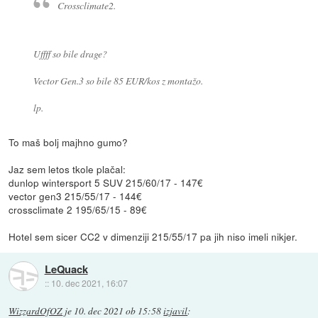
Crossclimate2.
Uffff so bile drage?
Vector Gen.3 so bile 85 EUR/kos z montažo.
lp.
To maš bolj majhno gumo?
Jaz sem letos tkole plačal:
dunlop wintersport 5 SUV 215/60/17 - 147€
vector gen3 215/55/17 - 144€
crossclimate 2 195/65/15 - 89€
Hotel sem sicer CC2 v dimenziji 215/55/17 pa jih niso imeli nikjer.
LeQuack
::
10. dec 2021, 16:07
WizzardOfOZ
je
10. dec 2021 ob 15:58
izjavil
: