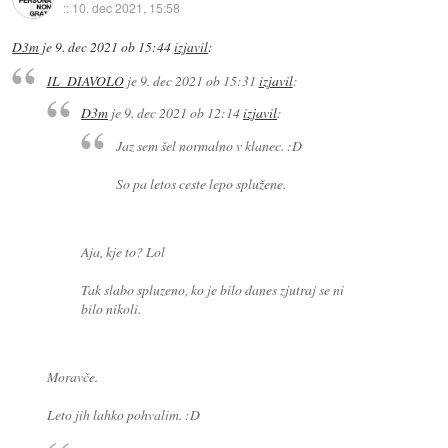
::
10. dec 2021, 15:58
D3m
je
9. dec 2021 ob 15:44
izjavil
:
IL_DIAVOLO
je
9. dec 2021 ob 15:31
izjavil
:
D3m
je
9. dec 2021 ob 12:14
izjavil
:
Jaz sem šel normalno v klanec. :D
So pa letos ceste lepo splužene.
Aja, kje to? Lol
Tak slabo spluzeno, ko je bilo danes zjutraj se ni
bilo nikoli.
Moravče.
Leto jih lahko pohvalim. :D