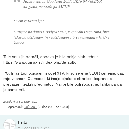
Jaz sem dal za Goodyear 205/55/R16 94V 80EUR
na gumo, montaža pa 35EUR.
Smem vprašati kje?
Drugače pa danes Goodyear EV2, v uporabi tretjo zimo, brez
težav po očiščenem in neočiščenem a brez vzpenjanj v kakšne
klance.
Tule sem jih naročil, dobava je bila nekje slab teden:
https://www.gumax.si/index.php/default/...
PS: Imaš tudi običajen model 91V, ki so še ene 3EUR cenejše. Jaz
raje vzamem XL model, ki imajo ojačano stranico, čeprav ne
prevažam težkih predmetov. Naj bi bile bolj robustne, lahko pa da
je samo mit.
Zgodovina sprememb…
spremenil:
LeQuack
(
9. dec 2021 ob 16:03
)
Fritz
::
9. dec 2021, 16:11