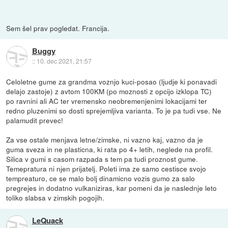
Sem šel prav pogledat. Francija.
Buggy
::
10. dec 2021, 21:57
Celoletne gume za grandma voznjo kuci-posao (ljudje ki ponavadi
delajo zastoje) z avtom 100KM (po moznosti z opcijo izklopa TC)
po ravnini ali AC ter vremensko neobremenjenimi lokacijami ter
redno pluzenimi so dosti sprejemljiva varianta. To je pa tudi vse. Ne
palamudit prevec!
Za vse ostale menjava letne/zimske, ni vazno kaj, vazno da je
guma sveza in ne plasticna, ki rata po 4+ letih, neglede na profil.
Silica v gumi s casom razpada s tem pa tudi proznost gume.
Temepratura ni njen prijatelj. Poleti ima ze samo cestisce svojo
tempreaturo, ce se malo bolj dinamicno vozis gumo za salo
pregrejes in dodatno vulkaniziras, kar pomeni da je naslednje leto
toliko slabsa v zimskih pogojih.
LeQuack