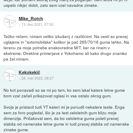
uspelo nikjer dobit, zato sem vzel navadne zimske.
Mike_Rotch
::
13. dec 2021, 07:50
Težko rečem, nimam veliko izkušenj z različnimi. Na cesti so precej
uglajene in "avtomobilske" kolikor je pač 265/70/16 guma lahko. Na
terenu za moje potrebe enakovredne M/T, ker ne rinem v
ekstreme. Direktne primerjave z Yokohamo ali kako drugo znamko
pa žal nimam.
Kekokekič
::
28. mar 2022, 08:27
No kot ponavadi so se mi po tem, ko sem iskal katere letne gume
bom vzel začeli prikazovat oglasi in vse ostalo okrog gum.
Svoje je pristavil tudi YT kateri mi je ponudil nekatere teste. Enga
sem za foro pogledal, šlo je za test celoletnih gum blizu moje
dimenzije. Pričakoval sem, da bo celoletna guma poleti precej
slabša od namenske letne gume in tudi precej slabša od namenske
zimske gume.