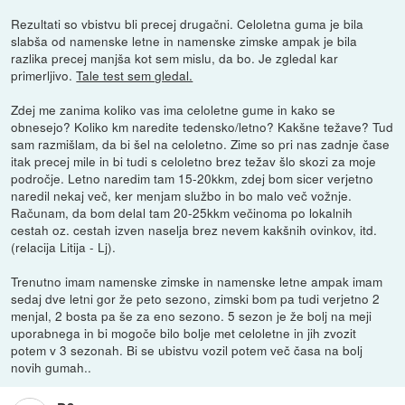
Rezultati so vbistvu bli precej drugačni. Celoletna guma je bila
slabša od namenske letne in namenske zimske ampak je bila
razlika precej manjša kot sem mislu, da bo. Je zgledal kar
primerljivo.
Tale test sem gledal.
Zdej me zanima koliko vas ima celoletne gume in kako se
obnesejo? Koliko km naredite tedensko/letno? Kakšne težave? Tud
sam razmišlam, da bi šel na celoletno. Zime so pri nas zadnje čase
itak precej mile in bi tudi s celoletno brez težav šlo skozi za moje
področje. Letno naredim tam 15-20kkm, zdej bom sicer verjetno
naredil nekaj več, ker menjam službo in bo malo več vožnje.
Računam, da bom delal tam 20-25kkm večinoma po lokalnih
cestah oz. cestah izven naselja brez nevem kakšnih ovinkov, itd.
(relacija Litija - Lj).
Trenutno imam namenske zimske in namenske letne ampak imam
sedaj dve letni gor že peto sezono, zimski bom pa tudi verjetno 2
menjal, 2 bosta pa še za eno sezono. 5 sezon je že bolj na meji
uporabnega in bi mogoče bilo bolje met celoletne in jih zvozit
potem v 3 sezonah. Bi se ubistvu vozil potem več časa na bolj
novih gumah..