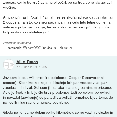
znucaš, ker jo bo vroč asfalt prej požrl, pa še trda bo ratala zaradi
vročine.
Ampak pri naših "obilnih" zimah, se že skoraj splača dat tisti dan ali
2 dopusta na leto, ko sneg pada, pa imaš celo leto letne gume na
avtu in v prtljažniku ketne, ter se stalno voziš brez problemov. Še
bolj pa da daš celoletne gor.
Zgodovina sprememb…
spremenilo:
WizzardOfOZ
(
12. dec 2021 ob 15:27
)
Mike_Rotch
::
12. dec 2021, 16:05
Jaz sem letos prvič zmontiral celoletne (Cooper Discoverer all
season). Sicer imam omejene izkušnje teh par mesecev, ampak
zaenkrat mi ni žal. Šel sem jih sprobat na sneg pa nimam pripomb.
Avto je 4wd, v hrib je šlo brez problemov tudi po celem, po ovinkih
in navzdol (zaviranje) se pa tudi da peljati normalno, kljub temu, da
na testih niso ravno vrhunsko ocenjene.
Glede na to, da ne delam veliko kilometrov, se ne vozim v službo in
imam za drugi avto tapravega terenca (če je slučajno treba nujno