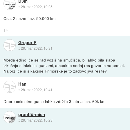
D3m
::
28. mar 2022, 10:25
Cca. 2 sezoni oz. 50.000 km
lp.
Gregor P
::
28. mar 2022, 10:31
Morda edino, če se rad voziš na smučišča, bi lahko bila slaba
izkušnja s takšnimi gumami, ampak to sedaj res govorim na pamet.
Najbrž, če si s kakšne Primorske je to zadovoljiva rešitev.
Han
::
28. mar 2022, 10:41
Dobre celoletne gume lahko zdržijo 3 leta ali ca. 60k km.
gruntfürmich
::
28. mar 2022, 16:23