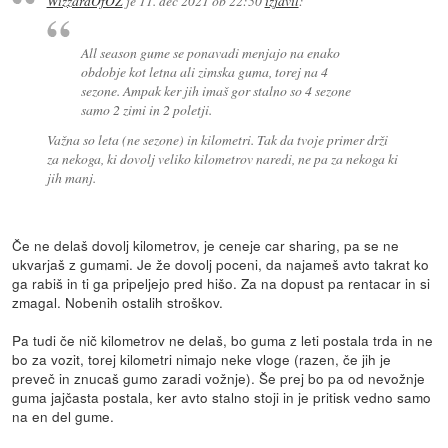
WizzardOfOZ
je
11. dec 2021 ob 22:50
izjavil
:
All season gume se ponavadi menjajo na enako
obdobje kot letna ali zimska guma, torej na 4
sezone. Ampak ker jih imaš gor stalno so 4 sezone
samo 2 zimi in 2 poletji.
Važna so leta (ne sezone) in kilometri. Tak da tvoje primer drži
za nekoga, ki dovolj veliko kilometrov naredi, ne pa za nekoga ki
jih manj.
Če ne delaš dovolj kilometrov, je ceneje car sharing, pa se ne
ukvarjaš z gumami. Je že dovolj poceni, da najameš avto takrat ko
ga rabiš in ti ga pripeljejo pred hišo. Za na dopust pa rentacar in si
zmagal. Nobenih ostalih stroškov.
Pa tudi če nič kilometrov ne delaš, bo guma z leti postala trda in ne
bo za vozit, torej kilometri nimajo neke vloge (razen, če jih je
preveč in znucaš gumo zaradi vožnje). Še prej bo pa od nevožnje
guma jajčasta postala, ker avto stalno stoji in je pritisk vedno samo
na en del gume.