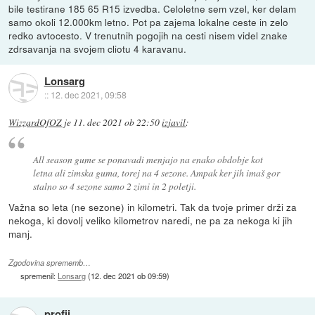
bile testirane 185 65 R15 izvedba. Celoletne sem vzel, ker delam
samo okoli 12.000km letno. Pot pa zajema lokalne ceste in zelo
redko avtocesto. V trenutnih pogojih na cesti nisem videl znake
zdrsavanja na svojem cliotu 4 karavanu.
Lonsarg
::
12. dec 2021, 09:58
WizzardOfOZ
je
11. dec 2021 ob 22:50
izjavil
:
All season gume se ponavadi menjajo na enako obdobje kot
letna ali zimska guma, torej na 4 sezone. Ampak ker jih imaš gor
stalno so 4 sezone samo 2 zimi in 2 poletji.
Važna so leta (ne sezone) in kilometri. Tak da tvoje primer drži za
nekoga, ki dovolj veliko kilometrov naredi, ne pa za nekoga ki jih
manj.
Zgodovina sprememb…
spremenil:
Lonsarg
(
12. dec 2021 ob 09:59
)
profii