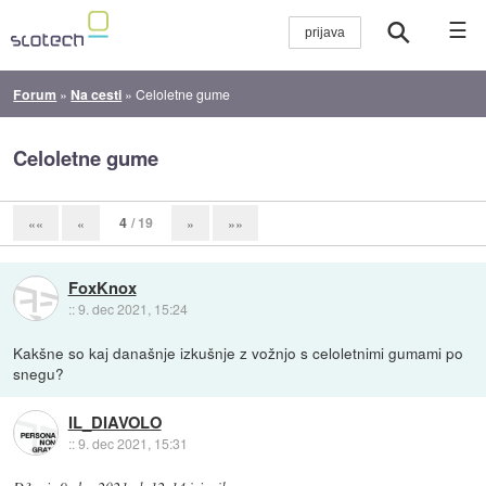
☰
Forum
»
Na cesti
»
Celoletne gume
Celoletne gume
4
/ 19
««
«
»
»»
FoxKnox
::
9. dec 2021, 15:24
Kakšne so kaj današnje izkušnje z vožnjo s celoletnimi gumami po
snegu?
IL_DIAVOLO
::
9. dec 2021, 15:31