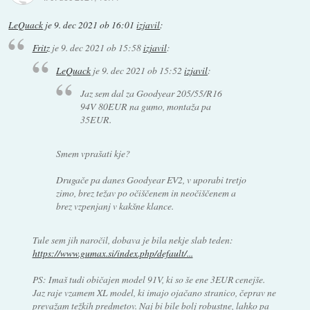
LeQuack
je
9. dec 2021 ob 16:01
izjavil
:
Fritz
je
9. dec 2021 ob 15:58
izjavil
:
LeQuack
je
9. dec 2021 ob 15:52
izjavil
:
Jaz sem dal za Goodyear 205/55/R16
94V 80EUR na gumo, montaža pa
35EUR.
Smem vprašati kje?
Drugače pa danes Goodyear EV2, v uporabi tretjo
zimo, brez težav po očiščenem in neočiščenem a
brez vzpenjanj v kakšne klance.
Tule sem jih naročil, dobava je bila nekje slab teden:
https://www.gumax.si/index.php/default/...
PS: Imaš tudi običajen model 91V, ki so še ene 3EUR cenejše.
Jaz raje vzamem XL model, ki imajo ojačano stranico, čeprav ne
prevažam težkih predmetov. Naj bi bile bolj robustne, lahko pa