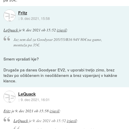
Fritz
::
9. dec 2021, 15:58
LeQuack
je
9. dec 2021 ob 15:52
izjavil
:
Jaz sem dal za Goodyear 205/55/R16 94V 80€ na gumo,
montaža pa 35€.
Smem vprašati kje?
Drugače pa danes Goodyear EV2, v uporabi tretjo zimo, brez
težav po očiščenem in neočiščenem a brez vzpenjanj v kakšne
klance.
LeQuack
::
9. dec 2021, 16:01
Fritz
je
9. dec 2021 ob 15:58
izjavil
:
LeQuack
je
9. dec 2021 ob 15:52
izjavil
: