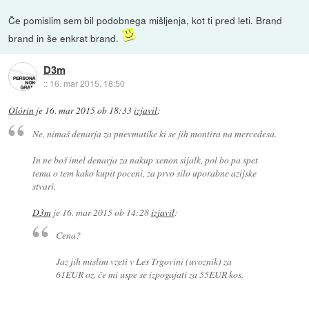
Če pomislim sem bil podobnega mišljenja, kot ti pred leti. Brand
brand in še enkrat brand.
D3m
::
16. mar 2015, 18:50
Olórin
je
16. mar 2015 ob 18:33
izjavil
:
Ne, nimaš denarja za pnevmatike ki se jih montira na mercedesa.
In ne boš imel denarja za nakup xenon sijalk, pol bo pa spet
tema o tem kako kupit poceni, za prvo silo uporabne azijske
stvari.
D3m
je
16. mar 2015 ob 14:28
izjavil
:
Cena?
Jaz jih mislim vzeti v Les Trgovini (uvoznik) za
61EUR oz. če mi uspe se izpogajati za 55EUR kos.