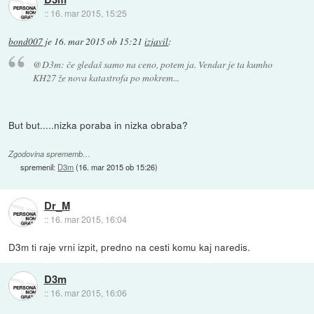
::
16. mar 2015, 15:25
bond007
je
16. mar 2015 ob 15:21
izjavil
:
@D3m: če gledaš samo na ceno, potem ja. Vendar je ta kumho
KH27 že nova katastrofa po mokrem...
But but.....nizka poraba in nizka obraba?
Zgodovina sprememb…
spremenil:
D3m
(
16. mar 2015 ob 15:26
)
Dr_M
::
16. mar 2015, 16:04
D3m ti raje vrni izpit, predno na cesti komu kaj naredis.
D3m
::
16. mar 2015, 16:06