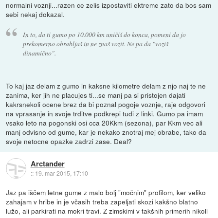
normalni voznji...razen ce zelis izpostaviti ektreme zato da bos sam
sebi nekaj dokazal.
In to, da ti gumo po 10.000 km uničiš do konca, pomeni da jo
prekomerno obrabljaš in ne znaš vozit. Ne pa da "voziš
dinamično".
To kaj jaz delam z gumo in kaksne kilometre delam z njo naj te ne
zanima, ker jih ne placujes ti...se manj pa si pristojen dajati
kakrsnekoli ocene brez da bi poznal pogoje voznje, raje odgovori
na vprasanje in svoje trditve podkrepi tudi z linki. Gumo pa imam
vsako leto na pogonski osi cca 20Kkm (sezona), par Kkm vec ali
manj odvisno od gume, kar je nekako znotraj mej obrabe, tako da
svoje netocne opazke zadrzi zase. Deal?
Arctander
::
19. mar 2015, 17:10
Jaz pa iščem letne gume z malo bolj "močnim" profilom, ker veliko
zahajam v hribe in je včasih treba zapeljati skozi kakšno blatno
lužo, ali parkirati na mokri travi. Z zimskimi v takšnih primerih nikoli