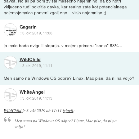
davka. No ali pa bom zvisal mesecno najemnino, da bo notri
vkljuceno tudi pokritje davka, kar realno zate kot potencialnega
najemojemalca pomeni zgolj eno... visjo najemnino ;)
Gagarin
::
3. okt 2019, 11:08
ja malo bodo dvignili stopnjo. v mojem primeru "samo" 83%...
WildChild
::
3. okt 2019, 11:11
Men samo na Windows OS odpre? Linux, Mac pise, da ni na voljo?
WhiteAngel
::
3. okt 2019, 11:13
WildChild
je
3. okt 2019 ob 11:11
izjavil
:
Men samo na Windows OS odpre? Linux, Mac pise, da ni na
voljo?