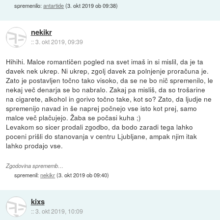
spremenilo:
antartide
(
3. okt 2019 ob 09:38
)
nekikr
::
3. okt 2019, 09:39
Hihihi. Malce romantičen pogled na svet imaš in si mislil, da je ta
davek nek ukrep. Ni ukrep, zgolj davek za polnjenje proračuna je.
Zato je postavljen točno tako visoko, da se ne bo nič spremenilo, le
nekaj več denarja se bo nabralo. Zakaj pa misliš, da so trošarine
na cigarete, alkohol in gorivo točno take, kot so? Zato, da ljudje ne
spremenijo navad in še naprej počnejo vse isto kot prej, samo
malce več plačujejo. Žaba se počasi kuha ;)
Levakom so sicer prodali zgodbo, da bodo zaradi tega lahko
poceni prišli do stanovanja v centru Ljubljane, ampak njim itak
lahko prodajo vse.
Zgodovina sprememb…
spremenil:
nekikr
(
3. okt 2019 ob 09:40
)
kixs
::
3. okt 2019, 10:09