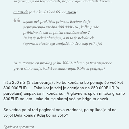
kaznovanjem od tega odvrniti, ne pa uvajati dodatnih davkov...
antartide
je
3. okt 2019 ob 09:22
izjavil
:
dejmo nek praktičen primer... Recimo da je
nepremičnina vredna 300.000EUR , kolko pride
približno davka za plačat letno/mesečno ?
In jaz že nekaj plačujem, a ni to že nek davek
(uporaba stavbnega zemljišča in še nekaj prihaja)
Ni še stopnje, en predlog je bil 300EUR letno za tvoj primer če
gre za stanovanje. (0,1% za stanovanja, 0,6% za podjetja)
hiša 250 m2 (3 stanovanja) , ko bo končana bo pomoje še več kot
300.000EUR .... Tako kot je zdej je ocenjena na 250.000EUR (s
parcelami) ampak še ni končana... V glavnem, sploh ni tako grozno
300EUR na leto , tako da me skoraj več ne briga ta davek.
Še vedno pa bi rad pogledal novo vrednost, pa aplikacija ni na
voljo! Dela komu? Kdaj bo na voljo?
Zgodovina sprememb…