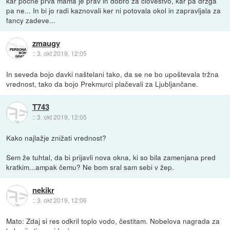
kar pocne prva mama je prav in dobro za clovestvo, kar pa drzga
pa ne... In bi jo radi kaznovali ker ni potovala okol in zapravljala za
fancy zadeve...
zmaugy
::
3. okt 2019, 12:05
In seveda bojo davki naštelani tako, da se ne bo upoštevala tržna
vrednost, tako da bojo Prekmurci plačevali za Ljubljančane.
T743
::
3. okt 2019, 12:05
Kako najlažje znižati vrednost?
Sem že tuhtal, da bi prijavli nova okna, ki so bila zamenjana pred
kratkim...ampak čemu? Ne bom sral sam sebi v žep.
nekikr
::
3. okt 2019, 12:06
Mato: Zdaj si res odkril toplo vodo, čestitam. Nobelova nagrada za