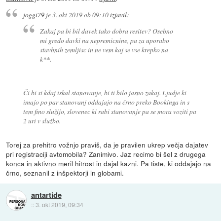
joggi79
je
3. okt 2019 ob 09:10
izjavil
:
Zakaj pa bi bil davek tako dobra resitev? Osebno
mi gredo davki na nepremicnine, pa za uporabo
stavbnih zemljisc in ne vem kaj se vse krepko na
k**.
Či bi si kdaj iskal stanovanje, bi ti bilo jasno zakaj. Ljudje ki
imajo po par stanovanj oddajajo na črno preko Bookinga in s
tem fino služijo, slovenec ki rabi stanovanje pa se mora voziti pa
2 uri v službo.
Torej za prehitro vožnjo praviš, da je pravilen ukrep večja dajatev
pri registraciji avtomobila? Zanimivo. Jaz recimo bi šel z drugega
konca in aktivno meril hitrost in dajal kazni. Pa tiste, ki oddajajo na
črno, seznanil z inšpektorji in globami.
antartide
::
3. okt 2019, 09:34