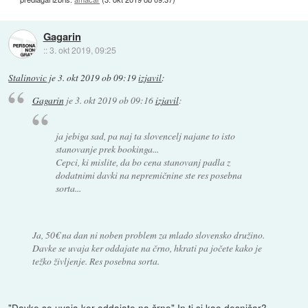
Gagarin
::
3. okt 2019, 09:25
Stalinovic
je
3. okt 2019 ob 09:19
izjavil
:
Gagarin
je
3. okt 2019 ob 09:16
izjavil
:
ja jebiga sad, pa naj ta slovencelj najane to isto
stanovanje prek bookinga...
Cepci, ki mislite, da bo cena stanovanj padla z
dodatnimi davki na nepremičnine ste res posebna
sorta...
Ja, 50€ na dan ni noben problem za mlado slovensko družino.
Davke se uvaja ker oddajate na črno, hkrati pa jočete kako je
težko življenje. Res posebna sorta.
"Davke se uvaja ker oddajate na črno" In ti si kao desničar?