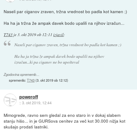
Naseli par ciganov zraven, tržna vrednost bo padla kot kamen ;)
Ha ha ja tržna že ampak davek bodo upalili na njihov izračun...
T743
je
3. okt 2019 ob 12:11
izjavil
:
Naseli par ciganov zraven, tržna vrednost bo padla kot kamen ;)
Ha ha ja tržna že ampak davek bodo upalili na njihov
izračun...ki pa ciganov ne bo upošteval
Zgodovina sprememb…
spremenilo:
T743
(
3. okt 2019 ob 12:12
)
poweroff
::
3. okt 2019, 12:44
Mimogrede, ravno sem gledal za eno staro in v dokaj slabem
stanju hišo... in je GURSova cenitev za več kot 30.000 nižja kot
skušajo prodati lastniki.