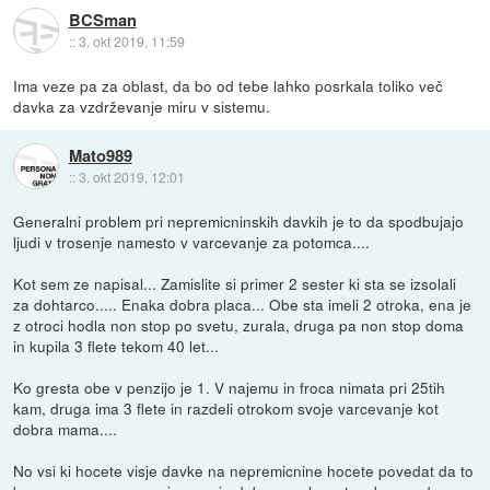
BCSman
::
3. okt 2019, 11:59
Ima veze pa za oblast, da bo od tebe lahko posrkala toliko več
davka za vzdrževanje miru v sistemu.
Mato989
::
3. okt 2019, 12:01
Generalni problem pri nepremicninskih davkih je to da spodbujajo
ljudi v trosenje namesto v varcevanje za potomca....
Kot sem ze napisal... Zamislite si primer 2 sester ki sta se izsolali
za dohtarco..... Enaka dobra placa... Obe sta imeli 2 otroka, ena je
z otroci hodla non stop po svetu, zurala, druga pa non stop doma
in kupila 3 flete tekom 40 let...
Ko gresta obe v penzijo je 1. V najemu in froca nimata pri 25tih
kam, druga ima 3 flete in razdeli otrokom svoje varcevanje kot
dobra mama....
No vsi ki hocete visje davke na nepremicnine hocete povedat da to