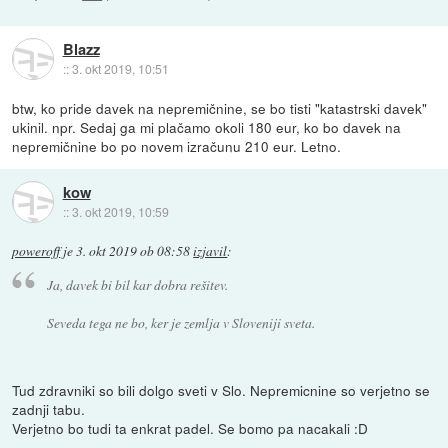
Blazz
::
3. okt 2019, 10:51
btw, ko pride davek na nepremičnine, se bo tisti "katastrski davek"
ukinil. npr. Sedaj ga mi plačamo okoli 180 eur, ko bo davek na
nepremičnine bo po novem izračunu 210 eur. Letno.
kow
::
3. okt 2019, 10:59
poweroff
je
3. okt 2019 ob 08:58
izjavil
:
Ja, davek bi bil kar dobra rešitev.
Seveda tega ne bo, ker je zemlja v Sloveniji sveta.
Tud zdravniki so bili dolgo sveti v Slo. Nepremicnine so verjetno se
zadnji tabu.
Verjetno bo tudi ta enkrat padel. Se bomo pa nacakali :D