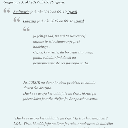
Gagarin
je
3. okt 2019 ob 09:25
izjavil
:
Stalinovic
je
3. okt 2019 ob 09:19
izjavil
:
Gagarin
je
3. okt 2019 ob 09:16
izjavil
:
ja jebiga sad, pa naj ta slovencelj
najane to isto stanovanje prek
bookinga...
Cepci, ki mislite, da bo cena stanovanj
padla z dodatnimi davki na
nepremičnine ste res posebna sorta...
Ja, 50EUR na dan ni noben problem za mlado
slovensko družino.
Davke se uvaja ker oddajate na črno, hkrati pa
jočete kako je težko življenje. Res posebna sorta.
"Davke se uvaja ker oddajate na črno" In ti si kao desničar?
LOL...Tiste, ki oddajajo na črno je treba z nadzorom in bolečim