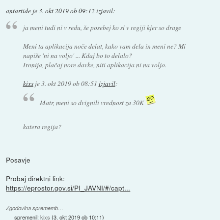
antartide
je
3. okt 2019 ob 09:12
izjavil
:
ja meni tudi ni v redu, še posebej ko si v regiji kjer so drage
Meni ta aplikacija noče delat, kako vam dela in meni ne? Mi
napiše 'ni na voljo' ... Kdaj bo to delalo?
Ironija, plačaj nore davke, niti aplikacija ni na voljo.
kixs
je
3. okt 2019 ob 08:51
izjavil
:
Matr, meni so dvignili vrednost za 30K
katera regija?
Posavje
Probaj direktni link:
https://eprostor.gov.si/PI_JAVNI/#/capt...
Zgodovina sprememb…
spremenil:
kixs
(
3. okt 2019 ob 10:11
)