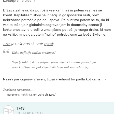
kuharijo ti ne uide ;)
Država zahteva, da potrošiš vse kar imaš in potem vzameš še
kredit. Kapitalizem sloni na inflaciji in gospodarski rasti, brez
nebrzdane potrošnje pa ne uspeva. Pa pustimo potem še to, da bi
vso to teženje z globalnim segrevanjem in doomsday scenariji
lahko enostavno uredili z zmanjšano potrošnjo vsega dreka, ki nam
ga vsilijo, mi pa ga potem "nujno" potrebujemo za lepše življenje.
T743
je
3. okt 2019 ob 12:05
izjavil
:
Kako najlažje znižati vrednost?
Sem že tuhtal, da bi prijavli nova okna, ki so bila zamenjana
pred kratkim...ampak čemu? Ne bom sral sam sebi v žep.
Naseli par ciganov zraven, tržna vrednost bo padla kot kamen ;)
Zgodovina sprememb…
spremenil:
nekikr
(
3. okt 2019 ob 12:07
)
T743
::
3. okt 2019, 12:11