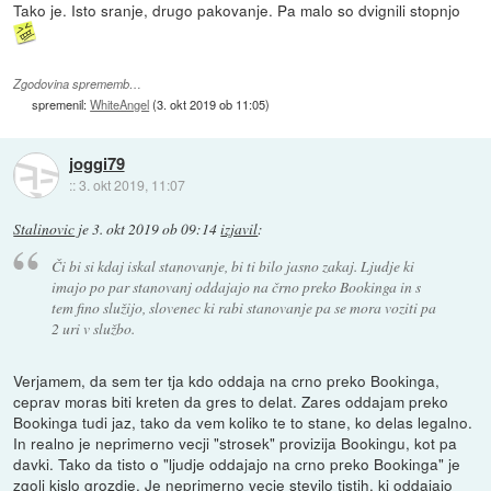
Tako je. Isto sranje, drugo pakovanje. Pa malo so dvignili stopnjo
Zgodovina sprememb…
spremenil:
WhiteAngel
(
3. okt 2019 ob 11:05
)
joggi79
::
3. okt 2019, 11:07
Stalinovic
je
3. okt 2019 ob 09:14
izjavil
:
Či bi si kdaj iskal stanovanje, bi ti bilo jasno zakaj. Ljudje ki
imajo po par stanovanj oddajajo na črno preko Bookinga in s
tem fino služijo, slovenec ki rabi stanovanje pa se mora voziti pa
2 uri v službo.
Verjamem, da sem ter tja kdo oddaja na crno preko Bookinga,
ceprav moras biti kreten da gres to delat. Zares oddajam preko
Bookinga tudi jaz, tako da vem koliko te to stane, ko delas legalno.
In realno je neprimerno vecji "strosek" provizija Bookingu, kot pa
davki. Tako da tisto o "ljudje oddajajo na crno preko Bookinga" je
zgolj kislo grozdje. Je neprimerno vecje stevilo tistih, ki oddajajo