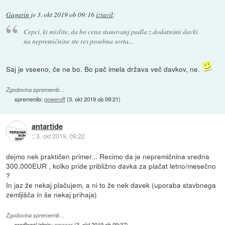
Gagarin
je
3. okt 2019 ob 09:16
izjavil
:
Cepci, ki mislite, da bo cena stanovanj padla z dodatnimi davki
na nepremičnine ste res posebna sorta...
Saj je vseeno, če ne bo. Bo pač imela država več davkov, ne.
Zgodovina sprememb…
spremenilo:
poweroff
(
3. okt 2019 ob 09:21
)
antartide
::
3. okt 2019, 09:22
dejmo nek praktičen primer... Recimo da je nepremičnina vredna
300.000EUR , kolko pride približno davka za plačat letno/mesečno
?
In jaz že nekaj plačujem, a ni to že nek davek (uporaba stavbnega
zemljišča in še nekaj prihaja)
Zgodovina sprememb…
predlagal izbris:
amacar
(
3. okt 2019 ob 09:37
)