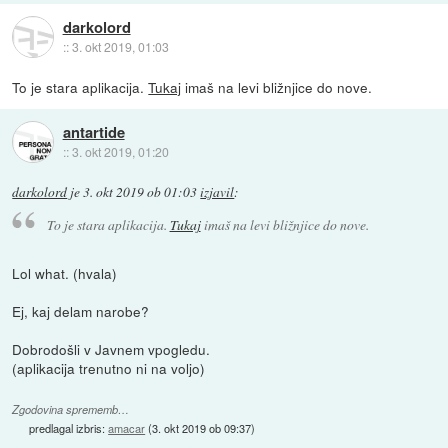
darkolord
::
3. okt 2019, 01:03
To je stara aplikacija.
Tukaj
imaš na levi bližnjice do nove.
antartide
::
3. okt 2019, 01:20
darkolord
je
3. okt 2019 ob 01:03
izjavil
:
To je stara aplikacija.
Tukaj
imaš na levi bližnjice do nove.
Lol what. (hvala)
Ej, kaj delam narobe?
Dobrodošli v Javnem vpogledu.
(aplikacija trenutno ni na voljo)
Zgodovina sprememb…
predlagal izbris:
amacar
(
3. okt 2019 ob 09:37
)