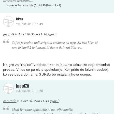
Zgodovina sprememb…
spremenilo:
antartide
(
3. okt 2019 ob 11:44
)
kixs
::
3. okt 2019, 11:49
joggi79
je
3. okt 2019 ob 11:16
izjavil
:
Saj se je realno tudi dvignila vrednost na trgu. Za isto hiso, ki
sem jo kupil 2 leti nazaj, bi danes dal vsaj 50k vec.
Ne gre za "realno" vrednost, ker ta je samo takrat ko nepremicnino
prodas. Vmes so pa ciste spekulacije. Ker pride do kriznih obdobij,
ko vse pada dol, a na GURSu bo ostala njihova ocena.
joggi79
::
3. okt 2019, 11:55
antartide
je
3. okt 2019 ob 11:43
izjavil
:
Meni še vedno aplikacija ni na voljo napiše.