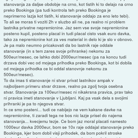
stanovanja za daljse obdobje na crno, kot tistih ki to delajo na crno
preko Bookinga (pa tudi kontrola teh preko Bookinga je
neprimerno lazja kot tistih, ki stanovanje oddajo za eno leto tebi).
To ali se moras ti voziti 2h v sluzbo ali ne, pa realno ni problem
lastnika privatne nepremicnine. Jaz sem vse svoje nepremicnine
posteno kupil, posteno placal in tudi placal cisto vsak euro davka,
tako za nepremicnine kot za ves material in delo ki je slo v obnovo.
Je pa malo neumno pricakovati da bo lastnik raje oddale
stanovanje (in s tem zares svoje prihranke) nekomu za
500eur/mesec, ce lahko dobi 2000eur/mesec (pa na koncu tudi
drzava dobi vec od mojega prihodka preko Bookinga, kot bi dobila
od mojega prihodka ce bi oddal stanovnje nekomu za
500eur/mesec).
To da imas ti stanovanje ni stvar privat lastnikov ampak v
najboljsem primeru stvar drzave, realno pa zgolj tvoja osebna
stvar. Stanovanje za 100eur/mesec ni nikakrsna pravica, prav tako
ni pravica imeti stanovanje v Ljubljani. Kaj pa vsak dela s svojimi
prihranki je pa to njegova stvar.
In ce smo posteni... tudi ce nabijejo ne vem kaksne davke na
nepremicnine, ti zaradi tega ne bos nic lazje prisel do najema
stanovanja... kvecjemu tezje. Ce bom jaz moral placati namesto
1000eur davka 2000eur, bom se 10x raje oddajal stanovanje preko
Bookinga, kjer bom dobil visji prihodek, da bom pokril stroske