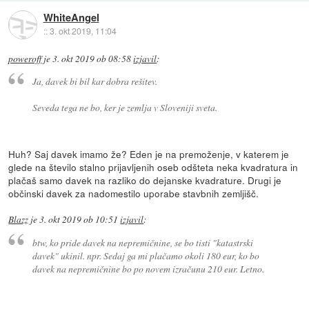
WhiteAngel
::
3. okt 2019, 11:04
poweroff
je
3. okt 2019 ob 08:58
izjavil
:
Ja, davek bi bil kar dobra rešitev.
Seveda tega ne bo, ker je zemlja v Sloveniji sveta.
Huh? Saj davek imamo že? Eden je na premoženje, v katerem je
glede na število stalno prijavljenih oseb odšteta neka kvadratura in
plačaš samo davek na razliko do dejanske kvadrature. Drugi je
občinski davek za nadomestilo uporabe stavbnih zemljišč.
Blazz
je
3. okt 2019 ob 10:51
izjavil
:
btw, ko pride davek na nepremičnine, se bo tisti "katastrski
davek" ukinil. npr. Sedaj ga mi plačamo okoli 180 eur, ko bo
davek na nepremičnine bo po novem izračunu 210 eur. Letno.