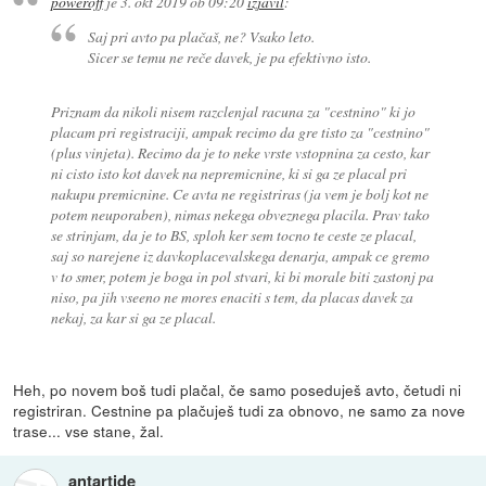
poweroff
je
3. okt 2019 ob 09:20
izjavil
:
Saj pri avto pa plačaš, ne? Vsako leto.
Sicer se temu ne reče davek, je pa efektivno isto.
Priznam da nikoli nisem razclenjal racuna za "cestnino" ki jo
placam pri registraciji, ampak recimo da gre tisto za "cestnino"
(plus vinjeta). Recimo da je to neke vrste vstopnina za cesto, kar
ni cisto isto kot davek na nepremicnine, ki si ga ze placal pri
nakupu premicnine. Ce avta ne registriras (ja vem je bolj kot ne
potem neuporaben), nimas nekega obveznega placila. Prav tako
se strinjam, da je to BS, sploh ker sem tocno te ceste ze placal,
saj so narejene iz davkoplacevalskega denarja, ampak ce gremo
v to smer, potem je boga in pol stvari, ki bi morale biti zastonj pa
niso, pa jih vseeno ne mores enaciti s tem, da placas davek za
nekaj, za kar si ga ze placal.
Heh, po novem boš tudi plačal, če samo poseduješ avto, četudi ni
registriran. Cestnine pa plačuješ tudi za obnovo, ne samo za nove
trase... vse stane, žal.
antartide