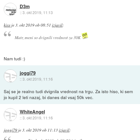
D3m
::
3. okt 2019, 11:13
kixs
je
3. okt 2019 ob 08:51
izjavil
:
Matr, meni so dvignili vrednost za 30K
Nam tudi :)
joggi79
::
3. okt 2019, 11:16
Saj se je realno tudi dvignila vrednost na trgu. Za isto hiso, ki sem
jo kupil 2 leti nazaj, bi danes dal vsaj 50k vec.
WhiteAngel
::
3. okt 2019, 11:16
joggi79
je
3. okt 2019 ob 11:13
izjavil
: