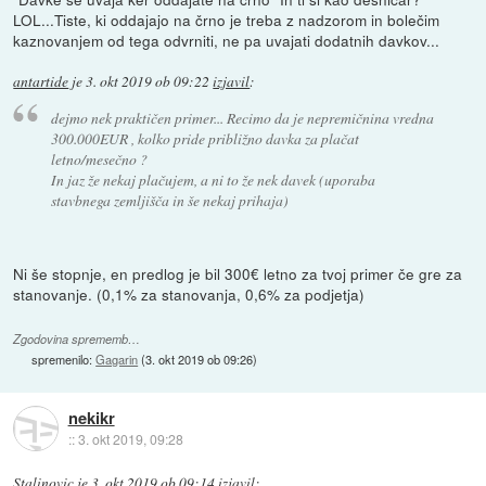
LOL...Tiste, ki oddajajo na črno je treba z nadzorom in bolečim
kaznovanjem od tega odvrniti, ne pa uvajati dodatnih davkov...
antartide
je
3. okt 2019 ob 09:22
izjavil
:
dejmo nek praktičen primer... Recimo da je nepremičnina vredna
300.000EUR , kolko pride približno davka za plačat
letno/mesečno ?
In jaz že nekaj plačujem, a ni to že nek davek (uporaba
stavbnega zemljišča in še nekaj prihaja)
Ni še stopnje, en predlog je bil 300€ letno za tvoj primer če gre za
stanovanje. (0,1% za stanovanja, 0,6% za podjetja)
Zgodovina sprememb…
spremenilo:
Gagarin
(
3. okt 2019 ob 09:26
)
nekikr
::
3. okt 2019, 09:28
Stalinovic
je
3. okt 2019 ob 09:14
izjavil
: