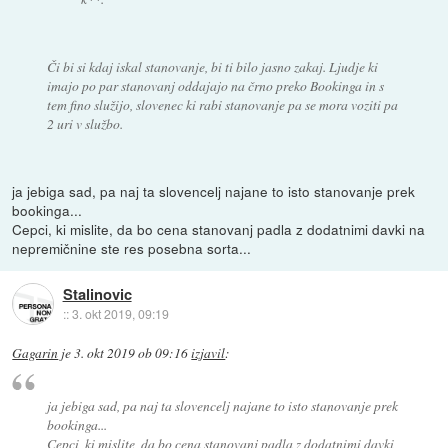
Či bi si kdaj iskal stanovanje, bi ti bilo jasno zakaj. Ljudje ki
imajo po par stanovanj oddajajo na črno preko Bookinga in s
tem fino služijo, slovenec ki rabi stanovanje pa se mora voziti pa
2 uri v službo.
ja jebiga sad, pa naj ta slovencelj najane to isto stanovanje prek
bookinga...
Cepci, ki mislite, da bo cena stanovanj padla z dodatnimi davki na
nepremičnine ste res posebna sorta...
Stalinovic
::
3. okt 2019, 09:19
Gagarin
je
3. okt 2019 ob 09:16
izjavil
:
ja jebiga sad, pa naj ta slovencelj najane to isto stanovanje prek
bookinga...
Cepci, ki mislite, da bo cena stanovanj padla z dodatnimi davki