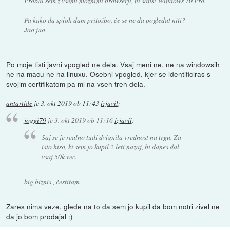
Probal sem z vsemi možnimi browserji, ni šans! Windows 10 Pro.
Pa kako da sploh dam pritožbo, če se ne da pogledat niti?
Jao jao
Po moje tisti javni vpogled ne dela. Vsaj meni ne, ne na windowsih
ne na macu ne na linuxu. Osebni vpogled, kjer se identificiras s
svojim certifikatom pa mi na vseh treh dela.
antartide
je
3. okt 2019 ob 11:43
izjavil
:
joggi79
je
3. okt 2019 ob 11:16
izjavil
:
Saj se je realno tudi dvignila vrednost na trgu. Za
isto hiso, ki sem jo kupil 2 leti nazaj, bi danes dal
vsaj 50k vec.
big biznis , čestitam
Zares nima veze, glede na to da sem jo kupil da bom notri zivel ne
da jo bom prodajal :)