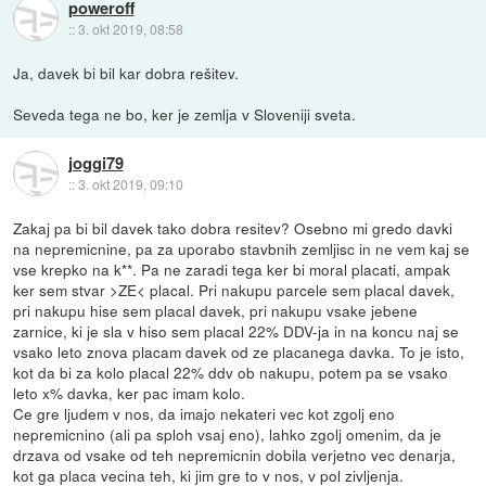
poweroff
::
3. okt 2019, 08:58
Ja, davek bi bil kar dobra rešitev.
Seveda tega ne bo, ker je zemlja v Sloveniji sveta.
joggi79
::
3. okt 2019, 09:10
Zakaj pa bi bil davek tako dobra resitev? Osebno mi gredo davki
na nepremicnine, pa za uporabo stavbnih zemljisc in ne vem kaj se
vse krepko na k**. Pa ne zaradi tega ker bi moral placati, ampak
ker sem stvar >ZE< placal. Pri nakupu parcele sem placal davek,
pri nakupu hise sem placal davek, pri nakupu vsake jebene
zarnice, ki je sla v hiso sem placal 22% DDV-ja in na koncu naj se
vsako leto znova placam davek od ze placanega davka. To je isto,
kot da bi za kolo placal 22% ddv ob nakupu, potem pa se vsako
leto x% davka, ker pac imam kolo.
Ce gre ljudem v nos, da imajo nekateri vec kot zgolj eno
nepremicnino (ali pa sploh vsaj eno), lahko zgolj omenim, da je
drzava od vsake od teh nepremicnin dobila verjetno vec denarja,
kot ga placa vecina teh, ki jim gre to v nos, v pol zivljenja.