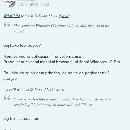
::
3. okt 2019, 11:43
WildChild
je
3. okt 2019 ob 11:11
izjavil
:
Men samo na Windows OS odpre? Linux, Mac pise, da ni na
voljo?
dej kako tebi odpre?
Meni še vedno aplikacija ni na voljo napiše.
Probal sem z vsemi možnimi browserji, ni šans! Windows 10 Pro.
Pa kako da sploh dam pritožbo, če se ne da pogledat niti?
Jao jao
joggi79
je
3. okt 2019 ob 11:16
izjavil
:
Saj se je realno tudi dvignila vrednost na trgu. Za isto hiso, ki
sem jo kupil 2 leti nazaj, bi danes dal vsaj 50k vec.
big biznis , čestitam