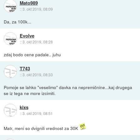
Mato989
::
3. okt 2019, 08:09
Da, za 100k...
Evolve
::
3. okt 2019, 08:28
zdaj bodo cene padale.. juhu
T743
::
3. okt 2019, 08:33
Pomoje se lahko "veselimo" davka na nepremičnine...kaj drugega
se iz tega ne more izcimiti.
kixs
::
3. okt 2019, 08:51
Matr, meni so dvignili vrednost za 30K