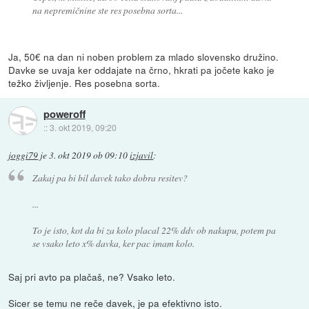
na nepremičnine ste res posebna sorta...
Ja, 50€ na dan ni noben problem za mlado slovensko družino.
Davke se uvaja ker oddajate na črno, hkrati pa jočete kako je
težko življenje. Res posebna sorta.
poweroff
::
3. okt 2019, 09:20
joggi79
je
3. okt 2019 ob 09:10
izjavil
:
Zakaj pa bi bil davek tako dobra resitev?
...
To je isto, kot da bi za kolo placal 22% ddv ob nakupu, potem pa
se vsako leto x% davka, ker pac imam kolo.
Saj pri avto pa plačaš, ne? Vsako leto.
Sicer se temu ne reče davek, je pa efektivno isto.