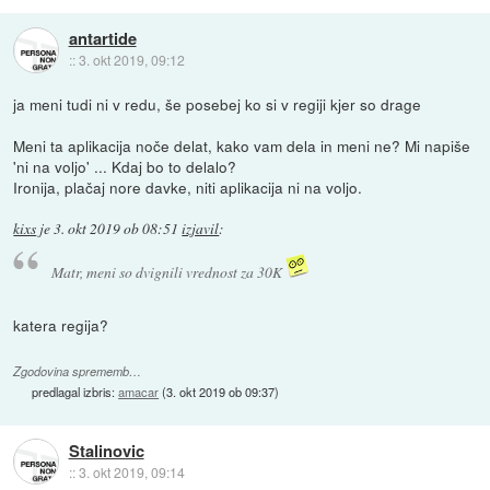
antartide
::
3. okt 2019, 09:12
ja meni tudi ni v redu, še posebej ko si v regiji kjer so drage
Meni ta aplikacija noče delat, kako vam dela in meni ne? Mi napiše
'ni na voljo' ... Kdaj bo to delalo?
Ironija, plačaj nore davke, niti aplikacija ni na voljo.
kixs
je
3. okt 2019 ob 08:51
izjavil
:
Matr, meni so dvignili vrednost za 30K
katera regija?
Zgodovina sprememb…
predlagal izbris:
amacar
(
3. okt 2019 ob 09:37
)
Stalinovic
::
3. okt 2019, 09:14