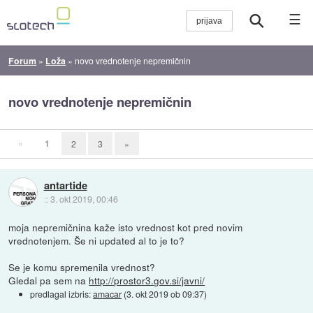
☰
Forum
»
Loža
»
novo vrednotenje nepremičnin
novo vrednotenje nepremičnin
«
1
2
3
»
antartide
::
3. okt 2019, 00:46
moja nepremičnina kaže isto vrednost kot pred novim
vrednotenjem. Še ni updated al to je to?
Se je komu spremenila vrednost?
Gledal pa sem na
http://prostor3.gov.si/javni/
predlagal izbris:
amacar
(
3. okt 2019 ob 09:37
)