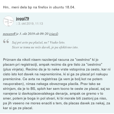
Hm.. meni dela bp na firefox in ubuntu 18.04.
joggi79
::
3. okt 2019, 11:13
poweroff
je
3. okt 2019 ob 09:20
izjavil
:
Saj pri avto pa plačaš, ne? Vsako leto.
Sicer se temu ne reče davek, je pa efektivno isto.
Priznam da nikoli nisem razclenjal racuna za "cestnino" ki jo
placam pri registraciji, ampak recimo da gre tisto za "cestnino"
(plus vinjeta). Recimo da je to neke vrste vstopnina za cesto, kar ni
cisto isto kot davek na nepremicnine, ki si ga ze placal pri nakupu
premicnine. Ce avta ne registriras (ja vem je bolj kot ne potem
neuporaben), nimas nekega obveznega placila. Prav tako se
strinjam, da je to BS, sploh ker sem tocno te ceste ze placal, saj so
narejene iz davkoplacevalskega denarja, ampak ce gremo v to
smer, potem je boga in pol stvari, ki bi morale biti zastonj pa niso,
pa jih vseeno ne mores enaciti s tem, da placas davek za nekaj, za
kar si ga ze placal.