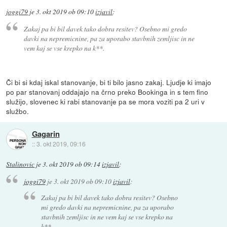
joggi79
je
3. okt 2019 ob 09:10
izjavil
:
Zakaj pa bi bil davek tako dobra resitev? Osebno mi gredo
davki na nepremicnine, pa za uporabo stavbnih zemljisc in ne
vem kaj se vse krepko na k**.
Či bi si kdaj iskal stanovanje, bi ti bilo jasno zakaj. Ljudje ki imajo
po par stanovanj oddajajo na črno preko Bookinga in s tem fino
služijo, slovenec ki rabi stanovanje pa se mora voziti pa 2 uri v
službo.
Gagarin
::
3. okt 2019, 09:16
Stalinovic
je
3. okt 2019 ob 09:14
izjavil
:
joggi79
je
3. okt 2019 ob 09:10
izjavil
:
Zakaj pa bi bil davek tako dobra resitev? Osebno
mi gredo davki na nepremicnine, pa za uporabo
stavbnih zemljisc in ne vem kaj se vse krepko na
k**.