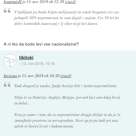
branimirII
je
13. nov 2018 ob 12:28
izjavil
:
V ljubljani pa bodo kripto milijonarji in ostali bogatasi cez cas
pokupili 50% nepremicnin in vam dajali v najem. Cez 50 let bo
delez lastniskih stanovanj v lj ziher nizji kot danes.
A ni tko da bodo levi vse nacionaliziral?
tikitoki
::
13. nov 2018, 15:18
Invictus
je
13. nov 2018 ob 10:20
izjavil
:
Tudi drugod je enako, ljudje hočejo biti v lastni nepremičnini.
Velja to za Nemčijo, Anglijo, Belgijo, povsod kjer sem kdaj bival
in delal...
Fora je samo v tem, da so nepremičnine drugje držaje in da je že
zmanjkalo prostora za novogradnje. Sicer ga je pa tudi pri nas,
sploh če hočeš živeti v kakem mestu.