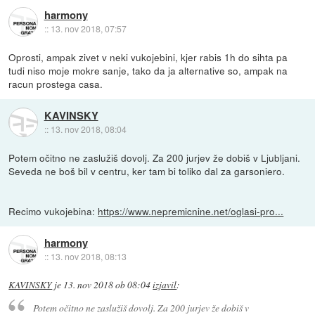
harmony
::
13. nov 2018, 07:57
Oprosti, ampak zivet v neki vukojebini, kjer rabis 1h do sihta pa
tudi niso moje mokre sanje, tako da ja alternative so, ampak na
racun prostega casa.
KAVINSKY
::
13. nov 2018, 08:04
Potem očitno ne zaslužiš dovolj. Za 200 jurjev že dobiš v Ljubljani.
Seveda ne boš bil v centru, ker tam bi toliko dal za garsoniero.
Recimo vukojebina:
https://www.nepremicnine.net/oglasi-pro...
harmony
::
13. nov 2018, 08:13
KAVINSKY
je
13. nov 2018 ob 08:04
izjavil
:
Potem očitno ne zaslužiš dovolj. Za 200 jurjev že dobiš v