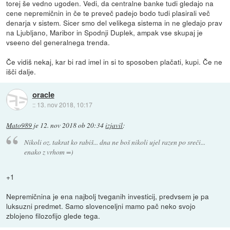
torej še vedno ugoden. Vedi, da centralne banke tudi gledajo na
cene nepremičnin in če te preveč padejo bodo tudi plasirali več
denarja v sistem. Sicer smo del velikega sistema in ne gledajo prav
na Ljubljano, Maribor in Spodnji Duplek, ampak vse skupaj je
vseeno del generalnega trenda.
Če vidiš nekaj, kar bi rad imel in si to sposoben plačati, kupi. Če ne
išči dalje.
oracle
::
13. nov 2018, 10:17
Mato989
je
12. nov 2018 ob 20:34
izjavil
:
Nikoli oz. takrat ko rabiš... dna ne boš nikoli ujel razen po sreči...
enako z vrhom =)
+1
Nepremičnina je ena najbolj tveganih investicij, predvsem je pa
luksuzni predmet. Samo slovenceljni mamo pač neko svojo
zblojeno filozofijo glede tega.