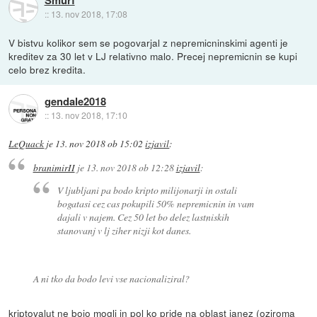
Smurf
::
13. nov 2018, 17:08
V bistvu kolikor sem se pogovarjal z nepremicninskimi agenti je
kreditev za 30 let v LJ relativno malo. Precej nepremicnin se kupi
celo brez kredita.
gendale2018
::
13. nov 2018, 17:10
LeQuack
je
13. nov 2018 ob 15:02
izjavil
:
branimirII
je
13. nov 2018 ob 12:28
izjavil
:
V ljubljani pa bodo kripto milijonarji in ostali
bogatasi cez cas pokupili 50% nepremicnin in vam
dajali v najem. Cez 50 let bo delez lastniskih
stanovanj v lj ziher nizji kot danes.
A ni tko da bodo levi vse nacionaliziral?
kriptovalut ne bojo mogli in pol ko pride na oblast janez (oziroma