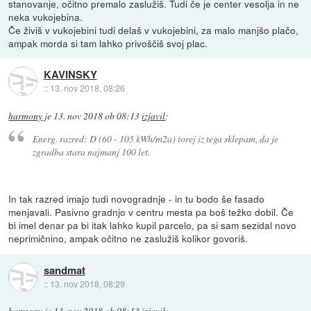
stanovanje, očitno premalo zaslužiš. Tudi če je center vesolja in ne
neka vukojebina.
Če živiš v vukojebini tudi delaš v vukojebini, za malo manjšo plačo,
ampak morda si tam lahko privoščiš svoj plac.
KAVINSKY
::
13. nov 2018, 08:26
harmony
je
13. nov 2018 ob 08:13
izjavil
:
Energ. razred: D (60 - 105 kWh/m2a) torej iz tega sklepam, da je
zgradba stara najmanj 100 let.
In tak razred imajo tudi novogradnje - in tu bodo še fasado
menjavali. Pasivno gradnjo v centru mesta pa boš težko dobil. Če
bi imel denar pa bi itak lahko kupil parcelo, pa si sam sezidal novo
neprimičnino, ampak očitno ne zaslužiš kolikor govoriš.
sandmat
::
13. nov 2018, 08:29