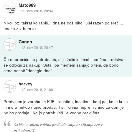
Mato989
::
12. nov 2018, 20:34
Nikoli oz. takrat ko rabiš... dna ne boš nikoli ujel razen po sreči...
enako z vrhom =)
Ganon
::
12. nov 2018, 20:47
Če nepremičnino potrebuješ, si jo želiš in imaš finančna sredstva,
se odločiš za nakup. Ostali pa medtem sanjajo o tem, da bodo
cene nekoč "dosegle dno".
harvey
::
12. nov 2018, 21:00
Predvsem je vprašanje KJE - location, location...kdaj pa, ko je kriza
in mora nekdo nujno prodati. Tisti, ki ima nepremičnino za dom je
ne bo prodajal. Ko jo potrebuješ, je vedno pravi čas...
So kje na spletu kakšna predvidevanja oz gibanja cen v
prihodnosti?