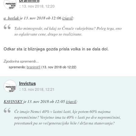
::
13. nov 2018, 12:20
a_borlak
je
13. nov 2018 ob 12:06
izjavil
:
Tako mimogrede, od kdaj so Črnuče vukojebina? Poleg tega, eno
so oglaševane cene, drugo so realizirane.
Odkar sta iz bliznjega gozda prisla volka in se dala dol.
Zgodovina sprememb…
spremenilo:
branimirII
(
13. nov 2018 ob 12:22
)
Invictus
::
13. nov 2018, 12:21
KAVINSKY
je
13. nov 2018 ob 12:05
izjavil
:
Če imajo Nemci 40% v lastni lasti, kje potem 60% najema
nepremičnine? Verjetno ima ta 40% v lasti po dve nepremičnini,
preostanek pa so večgeneracijske hiše / državna stanovanja?