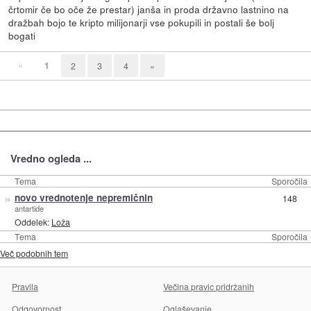
črtomir če bo oče že prestar) janša in proda državno lastnino na
dražbah bojo te kripto milijonarji vse pokupili in postali še bolj
bogati
«
1
2
3
4
»
Vredno ogleda ...
Tema
Sporočila
»
novo vrednotenje nepremičnin
148
antartide
Oddelek:
Loža
Tema
Sporočila
Več podobnih tem
Pravila
Večina pravic pridržanih
Odgovornost
Oglaševanje