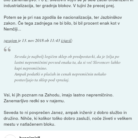
industrializacija, ter gradnja blokov. V tujini že precej prej.
Potem se je pri nas zgodila še nacionalizacija, ter Jazbinškov
zakon. Če tega zadnjega ne bi bilo, bi bil procent enak kot v
Nemčiji...
zavajon
je
13. nov 2018 ob 11:43
izjavil
:
Seveda je najbolj logičen sklep ob predpostavki, da je želja po
lastni nepremičnini povsod enaka ta, da si več Slovencev lahko
kupi nepremičnino.
Ampak podatki o plačah in cenah nepremičnin nekako
postavljajo ta sklep pod vprašaj.
Vsi, ki jih poznam na Zahodu, imajo lastno nepremičnino.
Zanemarljivo redki so v najemu.
Seveda to ni povprečen Janez, ampak inženir z dobro službo in
družino. Nihče, ki kolikor toliko dobro zasluži, noče živeti v velikem
mestu v natlačenem bloku.
branimirII