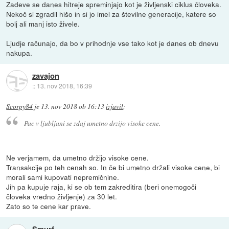
Zadeve se danes hitreje spreminjajo kot je življenski ciklus človeka.
Nekoč si zgradil hišo in si jo imel za številne generacije, katere so
bolj ali manj isto živele.
Ljudje računajo, da bo v prihodnje vse tako kot je danes ob dnevu
nakupa.
zavajon
::
13. nov 2018, 16:39
Scorpy84
je
13. nov 2018 ob 16:13
izjavil
:
Pac v ljubljani se zdaj umetno drzijo visoke cene.
Ne verjamem, da umetno držijo visoke cene.
Transakcije po teh cenah so. In če bi umetno držali visoke cene, bi
morali sami kupovati nepremičnine.
Jih pa kupuje raja, ki se ob tem zakreditira (beri onemogoči
človeka vredno življenje) za 30 let.
Zato so te cene kar prave.