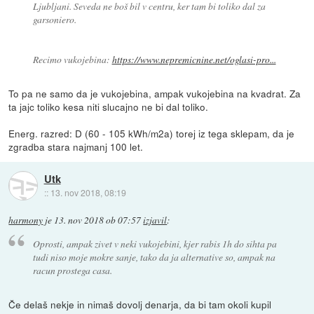
Ljubljani. Seveda ne boš bil v centru, ker tam bi toliko dal za
garsoniero.
Recimo vukojebina:
https://www.nepremicnine.net/oglasi-pro...
To pa ne samo da je vukojebina, ampak vukojebina na kvadrat. Za
ta jajc toliko kesa niti slucajno ne bi dal toliko.
Energ. razred: D (60 - 105 kWh/m2a) torej iz tega sklepam, da je
zgradba stara najmanj 100 let.
Utk
::
13. nov 2018, 08:19
harmony
je
13. nov 2018 ob 07:57
izjavil
:
Oprosti, ampak zivet v neki vukojebini, kjer rabis 1h do sihta pa
tudi niso moje mokre sanje, tako da ja alternative so, ampak na
racun prostega casa.
Če delaš nekje in nimaš dovolj denarja, da bi tam okoli kupil