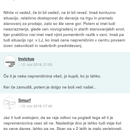
Nihče ni vedež, če bi bil vedež, ne bi bil revež. Imaš konfuzno
situacijo, relativno dostopnost do denarja na trgu in premalo
stanovanj za prodajo, zato so šle cene gor. Potem si imel tudi
nesorazmerja, glede cen novogradenj in starih stanovanjskih enot,
kjer praktično nisi imel med njimi pomembnih razlik v ceni. Imaš pa
tudi situacijo npr. v LJ, ko imaš cene nepremičnim v centru povsem
izven zakonitosti in vsakršnih predvidevanj.
Invictus
::
12. nov 2018, 21:03
Če ti je neka nepremičnina všeč, jo kupiš, ko jo lahko.
Ker če zamudiš, potem je dolgo ne boš več našel...
Smurf
::
13. nov 2018, 07:40
Jaz ti tudi svetujem, da se raje odloci na pogladi tega ali ti je
nepremenicnina vsec ali ne. Naslednje dno je lahko tudi visje kot
so cene danes, lahko pa ne. Sicer pa v 2 letih je malo verjetnosti,