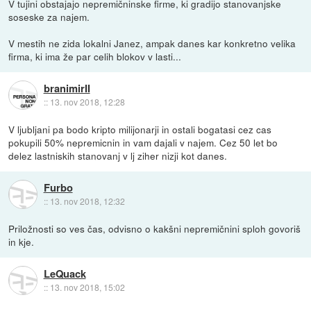
V tujini obstajajo nepremičninske firme, ki gradijo stanovanjske
soseske za najem.
V mestih ne zida lokalni Janez, ampak danes kar konkretno velika
firma, ki ima že par celih blokov v lasti...
branimirII
::
13. nov 2018, 12:28
V ljubljani pa bodo kripto milijonarji in ostali bogatasi cez cas
pokupili 50% nepremicnin in vam dajali v najem. Cez 50 let bo
delez lastniskih stanovanj v lj ziher nizji kot danes.
Furbo
::
13. nov 2018, 12:32
Priložnosti so ves čas, odvisno o kakšni nepremičnini sploh govoriš
in kje.
LeQuack
::
13. nov 2018, 15:02