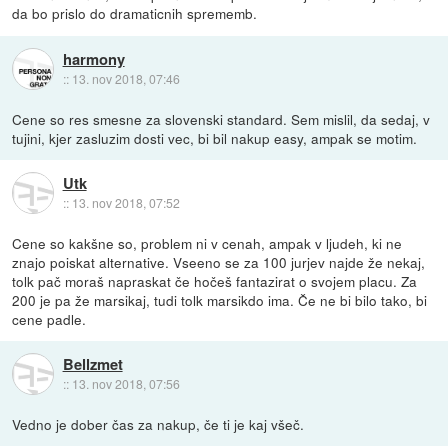
da bo prislo do dramaticnih sprememb.
harmony
::
13. nov 2018, 07:46
Cene so res smesne za slovenski standard. Sem mislil, da sedaj, v
tujini, kjer zasluzim dosti vec, bi bil nakup easy, ampak se motim.
Utk
::
13. nov 2018, 07:52
Cene so kakšne so, problem ni v cenah, ampak v ljudeh, ki ne
znajo poiskat alternative. Vseeno se za 100 jurjev najde že nekaj,
tolk pač moraš napraskat če hočeš fantazirat o svojem placu. Za
200 je pa že marsikaj, tudi tolk marsikdo ima. Če ne bi bilo tako, bi
cene padle.
Bellzmet
::
13. nov 2018, 07:56
Vedno je dober čas za nakup, če ti je kaj všeč.