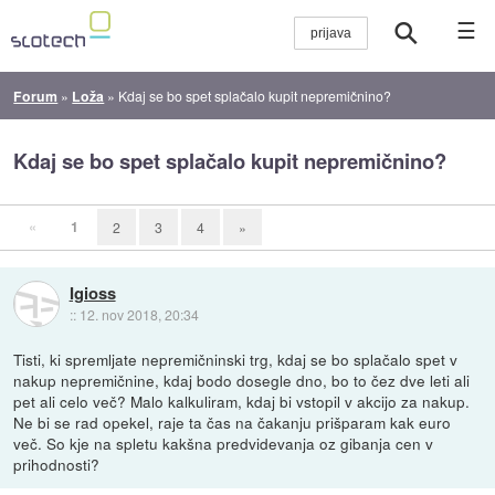
☰
Forum
»
Loža
»
Kdaj se bo spet splačalo kupit nepremičnino?
Kdaj se bo spet splačalo kupit nepremičnino?
«
1
2
3
4
»
Igioss
::
12. nov 2018, 20:34
Tisti, ki spremljate nepremičninski trg, kdaj se bo splačalo spet v
nakup nepremičnine, kdaj bodo dosegle dno, bo to čez dve leti ali
pet ali celo več? Malo kalkuliram, kdaj bi vstopil v akcijo za nakup.
Ne bi se rad opekel, raje ta čas na čakanju prišparam kak euro
več. So kje na spletu kakšna predvidevanja oz gibanja cen v
prihodnosti?