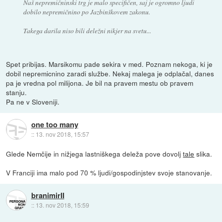
Naš nepremičninski trg je malo specifičen, saj je ogromno ljudi
dobilo nepremičnino po Jazbinškovem zakonu.
Takega darila niso bili deležni nikjer na svetu...
Spet pribijas. Marsikomu pade sekira v med. Poznam nekoga, ki je
dobil nepremicnino zaradi službe. Nekaj malega je odplačal, danes
pa je vredna pol milijona. Je bil na pravem mestu ob pravem
stanju.
Pa ne v Sloveniji.
one too many
::
13. nov 2018, 15:57
Glede Nemčije in nižjega lastniškega deleža pove dovolj
tale
slika.
V Franciji ima malo pod 70 % ljudi/gospodinjstev svoje stanovanje.
branimirII
::
13. nov 2018, 15:59