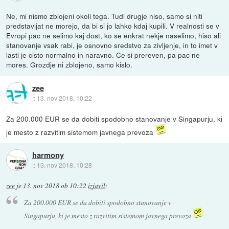
Ne, mi nismo zblojeni okoli tega. Tudi drugje niso, samo si niti
predstavljat ne morejo, da bi si jo lahko kdaj kupili. V realnosti se v
Evropi pac ne selimo kaj dost, ko se enkrat nekje naselimo, hiso ali
stanovanje vsak rabi, je osnovno sredstvo za zivljenje, in to imet v
lasti je cisto normalno in naravno. Ce si prereven, pa pac ne
mores. Grozdje ni zblojeno, samo kislo.
zee
::
13. nov 2018, 10:22
Za 200.000 EUR se da dobiti spodobno stanovanje v Singapurju, ki
je mesto z razvitim sistemom javnega prevoza
harmony
::
13. nov 2018, 10:28
zee
je
13. nov 2018 ob 10:22
izjavil
:
Za 200.000 EUR se da dobiti spodobno stanovanje v
Singapurju, ki je mesto z razvitim sistemom javnega prevoza