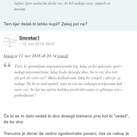
tujini, kjer zasluzim dosti vec, bi bil nakup easy, ampak se
motim.
Tam kjer delaš bi lahko kupil? Zakaj pol ne?
Smrekar1
::
13. nov 2018, 08:47
Igioss
je
12. nov 2018 ob 20:34
izjavil
:
Tisti, ki spremljate nepremičninski trg, kdaj se bo splačalo spet v
nakup nepremičnine, kdaj bodo dosegle dno, bo to čez dve leti
ali pet ali celo več? Malo kalkuliram, kdaj bi vstopil v akcijo za
nakup. Ne bi se rad opekel, raje ta čas na čakanju prišparam kak
euro več. So kje na spletu kakšna predvidevanja oz gibanja cen v
prihodnosti?
Če bi se to dalo vedeti bi dno dosegli bistveno prej kot bi "vedeli",
da bo dno.
Trenutno je denar še vedno zgodovinsko poceni, čas za nakup je