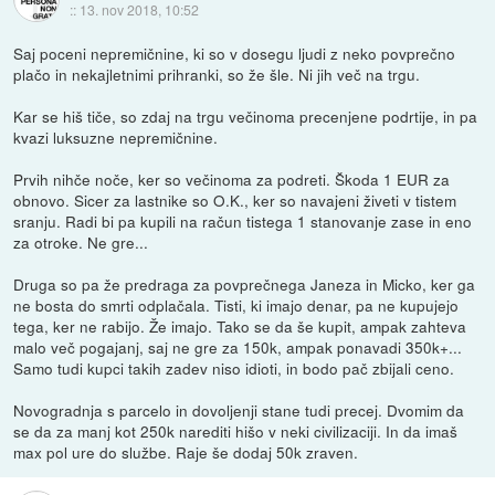
::
13. nov 2018, 10:52
Saj poceni nepremičnine, ki so v dosegu ljudi z neko povprečno
plačo in nekajletnimi prihranki, so že šle. Ni jih več na trgu.
Kar se hiš tiče, so zdaj na trgu večinoma precenjene podrtije, in pa
kvazi luksuzne nepremičnine.
Prvih nihče noče, ker so večinoma za podreti. Škoda 1 EUR za
obnovo. Sicer za lastnike so O.K., ker so navajeni živeti v tistem
sranju. Radi bi pa kupili na račun tistega 1 stanovanje zase in eno
za otroke. Ne gre...
Druga so pa že predraga za povprečnega Janeza in Micko, ker ga
ne bosta do smrti odplačala. Tisti, ki imajo denar, pa ne kupujejo
tega, ker ne rabijo. Že imajo. Tako se da še kupit, ampak zahteva
malo več pogajanj, saj ne gre za 150k, ampak ponavadi 350k+...
Samo tudi kupci takih zadev niso idioti, in bodo pač zbijali ceno.
Novogradnja s parcelo in dovoljenji stane tudi precej. Dvomim da
se da za manj kot 250k narediti hišo v neki civilizaciji. In da imaš
max pol ure do službe. Raje še dodaj 50k zraven.