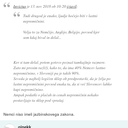
Invictus
je
13. nov 2018 ob 10:20
izjavil
:
Tudi drugod je enako, ljudje hočejo biti v lastni
nepremičnini.
Velja to za Nemčijo, Anglijo, Belgijo, povsod kjer
sem kdaj bival in delal...
Ker si tam delal, potem gotovo poznaš tamkajšnje razmere.
Zato mi prosim razliži, kako to, da ima 40% Nemcev lastno
nepremičnino, v Sloveniji pa je takih 90%.
Seveda je najbolj logičen sklep ob predpostavki, da je želja po
lastni nepremičnini povsod enaka ta, da si več Slovencev lahko
kupi nepremičnino.
Ampak podatki o plačah in cenah nepremičnin nekako
postavljajo ta sklep pod vprašaj.
Nemci niso imeli jazbinskovega zakona.
ginekk