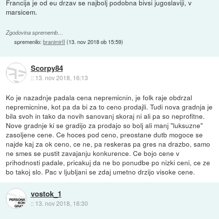
Francija je od eu drzav se najbolj podobna bivsi jugoslaviji, v
marsicem.
Zgodovina sprememb…
spremenilo:
branimirII
(
13. nov 2018 ob 15:59
)
Scorpy84
::
13. nov 2018, 16:13
Ko je nazadnje padala cena nepremicnin, je folk raje obdrzal
nepremicnine, kot pa da bi za to ceno prodajli. Tudi nova gradnja je
bila svoh in tako da novih sanovanj skoraj ni ali pa so neprofitne.
Nove gradnje ki se gradijo za prodajo so bolj ali manj "luksuzne"
zasoljene cene. Ce hoces pod ceno, preostane dutb mogoce se
najde kaj za ok ceno, ce ne, pa reskeras pa gres na drazbo, samo
ne smes se pustit zavajanju konkurence. Ce bojo cene v
prihodnosti padale, pricakuj da ne bo ponudbe po nizki ceni, ce ze
bo takoj slo. Pac v ljubljani se zdaj umetno drzijo visoke cene.
vostok_1
::
13. nov 2018, 16:30