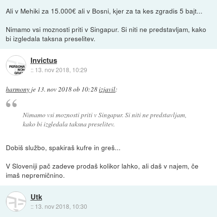
Ali v Mehiki za 15.000€ ali v Bosni, kjer za ta kes zgradis 5 bajt...
Nimamo vsi moznosti priti v Singapur. Si niti ne predstavljam, kako
bi izgledala taksna preselitev.
Invictus
::
13. nov 2018, 10:29
harmony
je
13. nov 2018 ob 10:28
izjavil
:
Nimamo vsi moznosti priti v Singapur. Si niti ne predstavljam,
kako bi izgledala taksna preselitev.
Dobiš službo, spakiraš kufre in greš...
V Sloveniji pač zadeve prodaš kolikor lahko, ali daš v najem, če
imaš nepremičnino.
Utk
::
13. nov 2018, 10:30