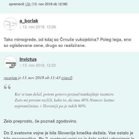
spremenil:
Utk
(
13. nov 2018 ob 12:08
)
a_borlak
::
13. nov 2018, 12:06
Tako mimogrede, od kdaj so Črnuče vukojebina? Poleg tega, eno
so oglaševane cene, drugo so realizirane.
Invictus
::
13. nov 2018, 12:20
zavajon
je
13. nov 2018 ob 11:43
izjavil
:
Ker si tam delal, potem gotovo poznaš tamkajšnje razmere.
Zato mi prosim razliži, kako to, da ima 40% Nemcev lastno
nepremičnino, v Sloveniji pa je takih 90%.
Zelo preprosto, če poznaš zgodovino.
Do 2.svetovne vojne je bila Slovenija kmečka dežela. Vse ostalo je
bilo zanemarljivo. Po 2. svetovni vojni se je šele začel urbanizem in