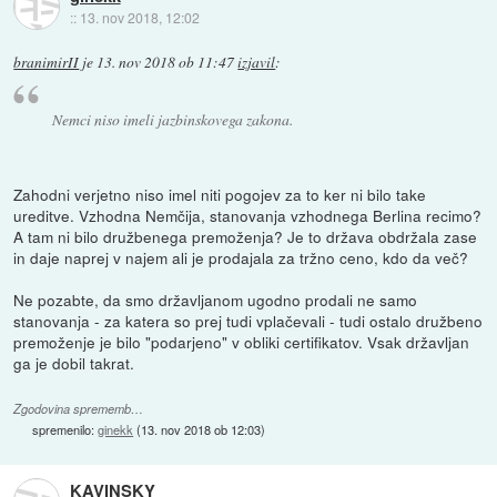
::
13. nov 2018, 12:02
branimirII
je
13. nov 2018 ob 11:47
izjavil
:
Nemci niso imeli jazbinskovega zakona.
Zahodni verjetno niso imel niti pogojev za to ker ni bilo take
ureditve. Vzhodna Nemčija, stanovanja vzhodnega Berlina recimo?
A tam ni bilo družbenega premoženja? Je to država obdržala zase
in daje naprej v najem ali je prodajala za tržno ceno, kdo da več?
Ne pozabte, da smo državljanom ugodno prodali ne samo
stanovanja - za katera so prej tudi vplačevali - tudi ostalo družbeno
premoženje je bilo "podarjeno" v obliki certifikatov. Vsak državljan
ga je dobil takrat.
Zgodovina sprememb…
spremenilo:
ginekk
(
13. nov 2018 ob 12:03
)
KAVINSKY