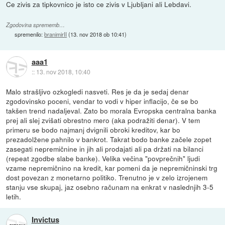
Ce zivis za tipkovnico je isto ce zivis v Ljubljani ali Lebdavi.
Zgodovina sprememb…
spremenilo:
branimirII
(
13. nov 2018 ob 10:41
)
aaa1
::
13. nov 2018, 10:40
Malo strašljivo ozkogledi nasveti. Res je da je sedaj denar
zgodovinsko poceni, vendar to vodi v hiper inflacijo, če se bo
takšen trend nadaljeval. Zato bo morala Evropska centralna banka
prej ali slej zvišati obrestno mero (aka podražiti denar). V tem
primeru se bodo najmanj dvignili obroki kreditov, kar bo
prezadolžene pahnilo v bankrot. Takrat bodo banke začele zopet
zasegati nepremičnine in jih ali prodajati ali pa držati na bilanci
(repeat zgodbe slabe banke). Velika večina "povprečnih" ljudi
vzame nepremičnino na kredit, kar pomeni da je nepremičninski trg
dost povezan z monetarno politiko. Trenutno je v zelo izrojenem
stanju vse skupaj, jaz osebno računam na enkrat v naslednjih 3-5
letih.
Invictus