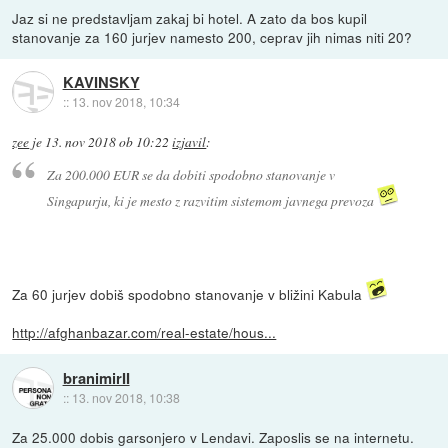
Jaz si ne predstavljam zakaj bi hotel. A zato da bos kupil
stanovanje za 160 jurjev namesto 200, ceprav jih nimas niti 20?
KAVINSKY
::
13. nov 2018, 10:34
zee
je
13. nov 2018 ob 10:22
izjavil
:
Za 200.000 EUR se da dobiti spodobno stanovanje v
Singapurju, ki je mesto z razvitim sistemom javnega prevoza
Za 60 jurjev dobiš spodobno stanovanje v bližini Kabula
http://afghanbazar.com/real-estate/hous...
branimirII
::
13. nov 2018, 10:38
Za 25.000 dobis garsonjero v Lendavi. Zaposlis se na internetu.