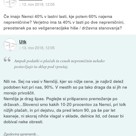
::
13. nov 2018, 12:05
Če imajo Nemci 40% v lastni lasti, kje potem 60% najema
nepremičnine? Verjetno ima ta 40% v lasti po dve nepremičnini,
preostanek pa so večgeneracijske hiše / državna stanovanja?
Utk
::
13. nov 2018, 12:05
Ampak podatki o plačah in cenah nepremičnin nekako
postavljajo ta sklep pod vprašaj.
Niti ne. Sej na vasi v Nemčiji, kjer so nižje cene, je najbrž delež
podoben kot pri nas, 90%. V mestih so pa tako draga da si jih ne
morejo privoščit.
Nemčija je drag špas. Poglejte si prišparano premoženje po
državah...Slovenci smo kakih 10-20 procentov za Nemci, pri tolk
nižjih plačah, in pri dejstvu, da pred letom 90, pa še par let
kasneje, ni skoraj nihče vlagal v sklade, delnice itd, od česar bi
dobival neke obresti.
Zgodovina sprememb…