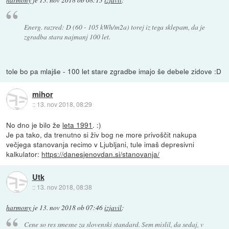
harmony
je
13. nov 2018 ob 08:13
izjavil
:
Energ. razred: D (60 - 105 kWh/m2a) torej iz tega sklepam, da je
zgradba stara najmanj 100 let.
tole bo pa mlajše - 100 let stare zgradbe imajo še debele zidove :D
mihor
::
13. nov 2018, 08:29
No dno je bilo že
leta 1991
. :)
Je pa tako, da trenutno si živ bog ne more privoščit nakupa
večjega stanovanja recimo v Ljubljani, tule imaš depresivni
kalkulator:
https://danesjenovdan.si/stanovanja/
Utk
::
13. nov 2018, 08:38
harmony
je
13. nov 2018 ob 07:46
izjavil
:
Cene so res smesne za slovenski standard. Sem mislil, da sedaj, v