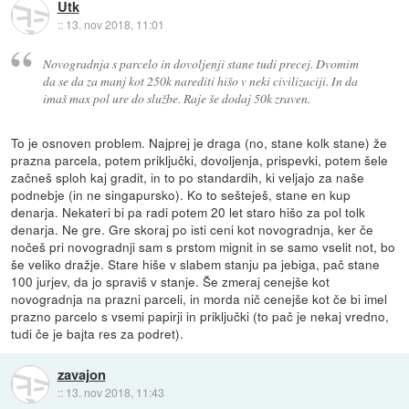
Utk
::
13. nov 2018, 11:01
Novogradnja s parcelo in dovoljenji stane tudi precej. Dvomim
da se da za manj kot 250k narediti hišo v neki civilizaciji. In da
imaš max pol ure do službe. Raje še dodaj 50k zraven.
To je osnoven problem. Najprej je draga (no, stane kolk stane) že
prazna parcela, potem priključki, dovoljenja, prispevki, potem šele
začneš sploh kaj gradit, in to po standardih, ki veljajo za naše
podnebje (in ne singapursko). Ko to sešteješ, stane en kup
denarja. Nekateri bi pa radi potem 20 let staro hišo za pol tolk
denarja. Ne gre. Gre skoraj po isti ceni kot novogradnja, ker če
nočeš pri novogradnji sam s prstom mignit in se samo vselit not, bo
še veliko dražje. Stare hiše v slabem stanju pa jebiga, pač stane
100 jurjev, da jo spraviš v stanje. Še zmeraj cenejše kot
novogradnja na prazni parceli, in morda nič cenejše kot če bi imel
prazno parcelo s vsemi papirji in priključki (to pač je nekaj vredno,
tudi če je bajta res za podret).
zavajon
::
13. nov 2018, 11:43