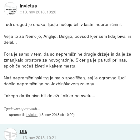
Invictus
::
13. nov 2018, 10:20
Tudi drugod je enako, ljudje hočejo biti v lastni nepremičnini.
Velja to za Nemčijo, Anglijo, Belgijo, povsod kjer sem kdaj bival in
delal...
Fora je samo v tem, da so nepremičnine drugje držaje in da je že
zmanjkalo prostora za novogradnje. Sicer ga je pa tudi pri nas,
sploh če hočeš živeti v kakem mestu.
Naš nepremičninski trg je malo specifičen, saj je ogromno ljudi
dobilo nepremičnino po Jazbinškovem zakonu.
Takega darila niso bili deležni nikjer na svetu...
Zgodovina sprememb…
spremenil:
Invictus
(
13. nov 2018 ob 10:20
)
Utk
::
13. nov 2018, 10:21