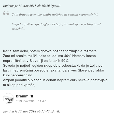
Invictus
je
13. nov 2018 ob 10:20
izjavil
:
Tudi drugod je enako, ljudje hočejo biti v lastni nepremičnini.
Velja to za Nemčijo, Anglijo, Belgijo, povsod kjer sem kdaj bival
in delal...
Ker si tam delal, potem gotovo poznaš tamkajšnje razmere.
Zato mi prosim razliži, kako to, da ima 40% Nemcev lastno
nepremičnino, v Sloveniji pa je takih 90%.
Seveda je najbolj logičen sklep ob predpostavki, da je želja po
lastni nepremičnini povsod enaka ta, da si več Slovencev lahko
kupi nepremičnino.
Ampak podatki o plačah in cenah nepremičnin nekako postavljajo
ta sklep pod vprašaj.
branimirII
::
13. nov 2018, 11:47
zavajon
je
13. nov 2018 ob 11:43
izjavil
: