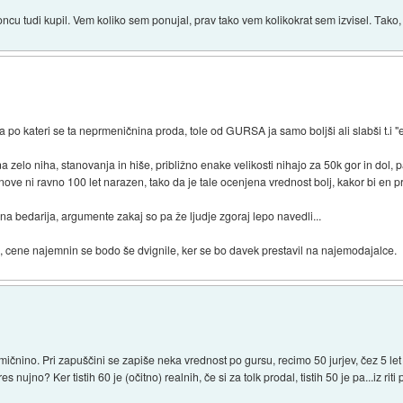
koncu tudi kupil. Vem koliko sem ponujal, prav tako vem kolikokrat sem izvisel. Tak
po kateri se ta neprmeničnina proda, tole od GURSA ja samo boljši ali slabši t.i 
zelo niha, stanovanja in hiše, približno enake velikosti nihajo za 50k gor in dol, 
bnove ni ravno 100 let narazen, tako da je tale ocenjena vrednost bolj, kakor bi en prij
a bedarija, argumente zakaj so pa že ljudje zgoraj lepo navedli...
al, cene najemnin se bodo še dvignile, ker se bo davek prestavil na najemodajalce.
ino. Pri zapuščini se zapiše neka vrednost po gursu, recimo 50 jurjev, čez 5 let t
s nujno? Ker tistih 60 je (očitno) realnih, če si za tolk prodal, tistih 50 je pa...iz r