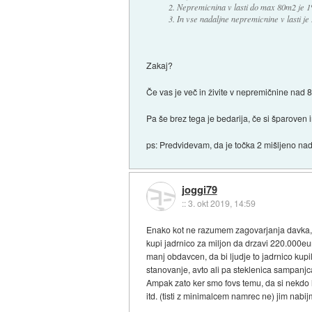
2. Nepremicnina v lasti do max 80m2 je 
3. In vse nadaljne nepremicnine v lasti j
Zakaj?
Če vas je več in živite v nepremičnine nad 
Pa še brez tega je bedarija, če si šparoven i
ps: Predvidevam, da je točka 2 mišljeno nad
joggi79
::
3. okt 2019, 14:59
Enako kot ne razumem zagovarjanja davka, da 
kupi jadrnico za miljon da drzavi 220.000eu
manj obdavcen, da bi ljudje to jadrnico kupil
stanovanje, avto ali pa steklenica sampanjc
Ampak zato ker smo fovs temu, da si nekdo la
itd. (tisti z minimalcem namrec ne) jim na