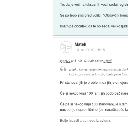
To, da je večina luksuznih vozil sedaj registr
Se pa lepo sliši pred volilci: "Obdavčili bom
Imam pa občutek, da te bo sedaj veliko ljudi k
Matek
::
3. okt 2019, 15:15
joggi79
je
3. okt 2019 ob 14:59
izjavil
:
Enako kot ne razumem zagovarjanja davka
kaj, razen seveda fovsije, imate proti luks
Pri stanovanjih je problem, da jih je omejena 
Če si nekdo kupi 100 jaht, jih bodo pač nare
Če pa si nekdo kupi 100 stanovanj, je s tem o
naslednjo nepremičnino (oz. naraščajočo kva
Bolje ispasti glup nego iz aviona.