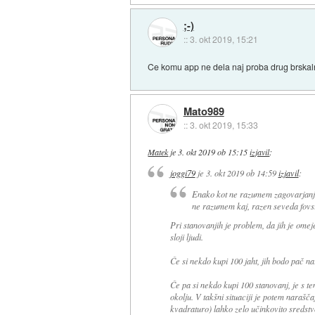
;-)
::
3. okt 2019, 15:21
Ce komu app ne dela naj proba drug brskal
Mato989
::
3. okt 2019, 15:33
Matek
je
3. okt 2019 ob 15:15
izjavil
:
joggi79
je
3. okt 2019 ob 14:59
izjavil
:
Enako kot ne razumem zagovarjanja
ne razumem kaj, razen seveda fovsij
Pri stanovanjih je problem, da jih je omeje
sloji ljudi.
Če si nekdo kupi 100 jaht, jih bodo pač na
Če pa si nekdo kupi 100 stanovanj, je s tem
okolju. V takšni situaciji je potem naraš
kvadraturo) lahko zelo učinkovito sredstv