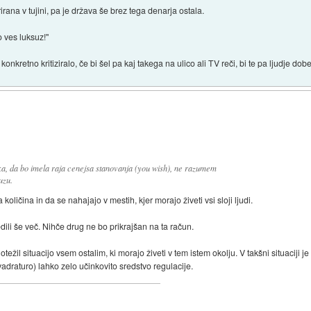
irana v tujini, pa je država še brez tega denarja ostala.
o ves luksuz!"
onkretno kritiziralo, če bi šel pa kaj takega na ulico ali TV reči, bi te pa ljudje dob
, da bo imela raja cenejsa stanovanja (you wish), ne razumem
uzu.
količina in da se nahajajo v mestih, kjer morajo živeti vsi sloji ljudi.
dili še več. Nihče drug ne bo prikrajšan na ta račun.
težil situacijo vsem ostalim, ki morajo živeti v tem istem okolju. V takšni situacij
draturo) lahko zelo učinkovito sredstvo regulacije.