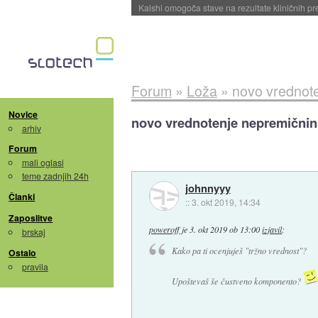
Sandisk že prodal več kot polovico SSD-jev za 
Forum
»
Loža
»
novo vrednot
Novice
novo vrednotenje nepremičnin
arhiv
Forum
mali oglasi
teme zadnjih 24h
johnnyyy
Članki
::
3. okt 2019, 14:34
Zaposlitve
poweroff
je
3. okt 2019 ob 13:00
izjavil
:
brskaj
Kako pa ti ocenjuješ "tržno vrednost"?
Ostalo
pravila
Upoštevaš še čustveno komponento?