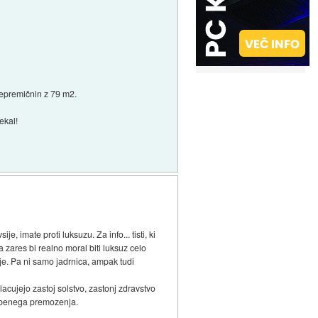
nepremičnin z 79 m2.
ekal!
imate proti luksuzu. Za info... tisti, ki
zares bi realno moral biti luksuz celo
rije. Pa ni samo jadrnica, ampak tudi
lacujejo zastoj solstvo, zastonj zdravstvo
nobenega premozenja.