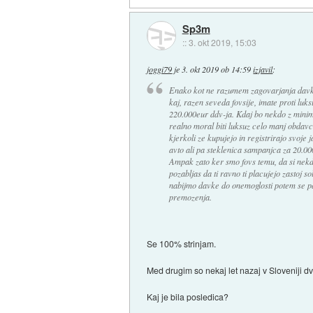
Sp3m
::
3. okt 2019, 15:03
joggi79
je
3. okt 2019 ob 14:59
izjavil
:
Enako kot ne razumem zagovarjanja davka
kaj, razen seveda fovsije, imate proti luksu
220.000eur ddv-ja. Kdaj bo nekdo z minim
realno moral biti luksuz celo manj obdavce
kjerkoli ze kupujejo in registrirajo svoje 
avto ali pa steklenica sampanjca za 20.00
Ampak zato ker smo fovs temu, da si nekdo
pozabljas da ti ravno ti placujejo zastoj s
nabijmo davke do onemoglosti potem se p
premozenja.
Se 100% strinjam.
Med drugim so nekaj let nazaj v Sloveniji dv
Kaj je bila posledica?