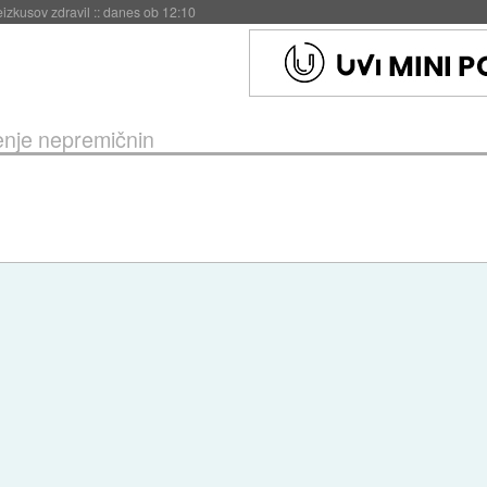
naslednji dve leti
::
danes ob 11:37
enje nepremičnin