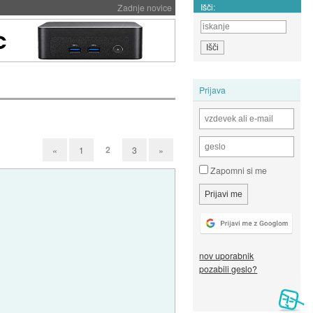
Išči:
Zadnje novice
Prijava
2
«
1
3
»
Zapomni si me
nov uporabnik
pozabili geslo?