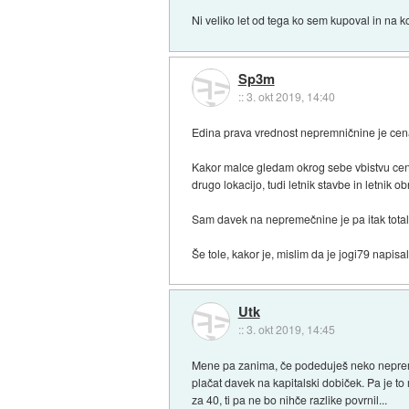
Ni veliko let od tega ko sem kupoval in na 
Sp3m
::
3. okt 2019, 14:40
Edina prava vrednost nepremničnine je cena 
Kakor malce gledam okrog sebe vbistvu cena 
drugo lokacijo, tudi letnik stavbe in letnik o
Sam davek na nepremečnine je pa itak totaln
Še tole, kakor je, mislim da je jogi79 napis
Utk
::
3. okt 2019, 14:45
Mene pa zanima, če podeduješ neko nepremičn
plačat davek na kapitalski dobiček. Pa je to re
za 40, ti pa ne bo nihče razlike povrnil...