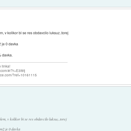
 v kolikor bi se res obdavcilo luksuz..torej
2 je 0 davka
3% davka.
 linka!
com/#/?r=E3I9Ij
nce.com/?ref=10161115
em, v kolikor bi se res obdavcilo luksuz..torej
0m2 je 0 davka