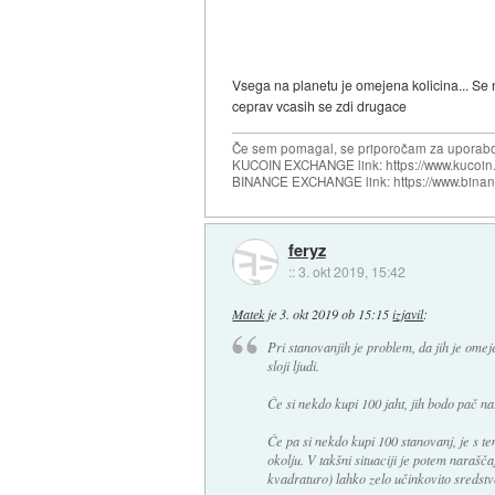
Vsega na planetu je omejena kolicina... Se 
ceprav vcasih se zdi drugace
Če sem pomagal, se priporočam za uporabo
KUCOIN EXCHANGE link: https://www.kucoin.
BINANCE EXCHANGE link: https://www.bina
feryz
::
3. okt 2019, 15:42
Matek
je
3. okt 2019 ob 15:15
izjavil
:
Pri stanovanjih je problem, da jih je omeje
sloji ljudi.
Če si nekdo kupi 100 jaht, jih bodo pač na
Če pa si nekdo kupi 100 stanovanj, je s tem
okolju. V takšni situaciji je potem naraš
kvadraturo) lahko zelo učinkovito sredstv