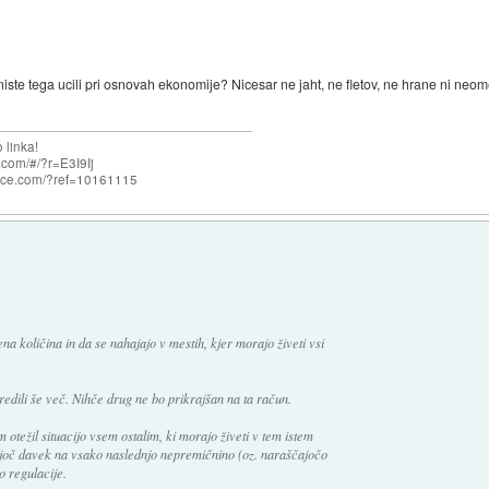
niste tega ucili pri osnovah ekonomije? Nicesar ne jaht, ne fletov, ne hrane ni ne
 linka!
com/#/?r=E3I9Ij
nce.com/?ref=10161115
na količina in da se nahajajo v mestih, kjer morajo živeti vsi
redili še več. Nihče drug ne bo prikrajšan na ta račun.
 otežil situacijo vsem ostalim, ki morajo živeti v tem istem
čajoč davek na vsako naslednjo nepremičnino (oz. naraščajočo
o regulacije.