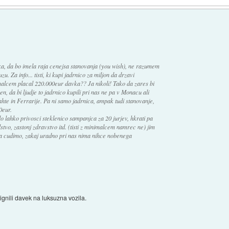
, da bo imela raja cenejsa stanovanja (you wish), ne razumem
zu. Za info... tisti, ki kupi jadrnico za miljon da drzavi
alcem placal 220.000eur davka?? Ja nikoli! Tako da zares bi
n, da bi ljudje to jadrnico kupili pri nas ne pa v Monacu ali
jahte in Ferrarije. Pa ni samo jadrnica, ampak tudi stanovanje,
0eur.
 lahko privosci steklenico sampanjca za 20 jurjev, hkrati pa
olstvo, zastonj zdravstvo itd. (tisti z minimalcem namrec ne) jim
a cudimo, zakaj uradno pri nas nima nihce nobenega
ignili davek na luksuzna vozila.