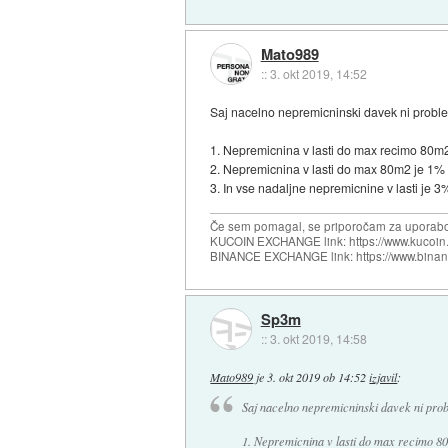
Mato989
::
3. okt 2019, 14:52
Saj nacelno nepremicninski davek ni problem,
1. Nepremicnina v lasti do max recimo 80m
2. Nepremicnina v lasti do max 80m2 je 1%
3. In vse nadaljne nepremicnine v lasti je 
Če sem pomagal, se priporočam za uporabo
KUCOIN EXCHANGE link: https://www.kucoin.
BINANCE EXCHANGE link: https://www.bina
Sp3m
::
3. okt 2019, 14:58
Mato989
je
3. okt 2019 ob 14:52
izjavil
:
Saj nacelno nepremicninski davek ni probl
1. Nepremicnina v lasti do max recimo 8