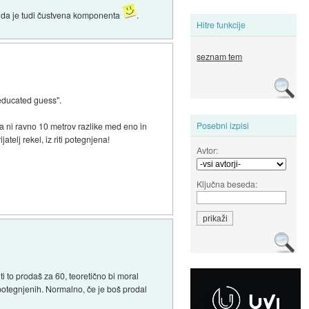
o, da je tudi čustvena komponenta
.
Hitre funkcije
seznam tem
"educated guess".
Posebni izpisi
pa ni ravno 10 metrov razlike med eno in
atelj rekel, iz riti potegnjena!
Avtor:
Ključna beseda:
i to prodaš za 60, teoretično bi moral
iti potegnjenih. Normalno, če je boš prodal