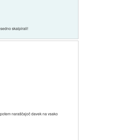
esedno skalpirali!
i je potem naraščajoč davek na vsako