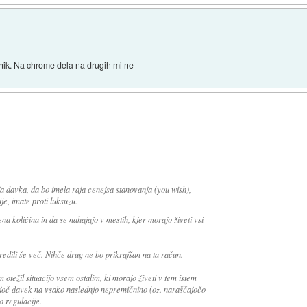
nik. Na chrome dela na drugih mi ne
 davka, da bo imela raja cenejsa stanovanja (you wish),
e, imate proti luksuzu.
na količina in da se nahajajo v mestih, kjer morajo živeti vsi
redili še več. Nihče drug ne bo prikrajšan na ta račun.
 otežil situacijo vsem ostalim, ki morajo živeti v tem istem
čajoč davek na vsako naslednjo nepremičnino (oz. naraščajočo
o regulacije.