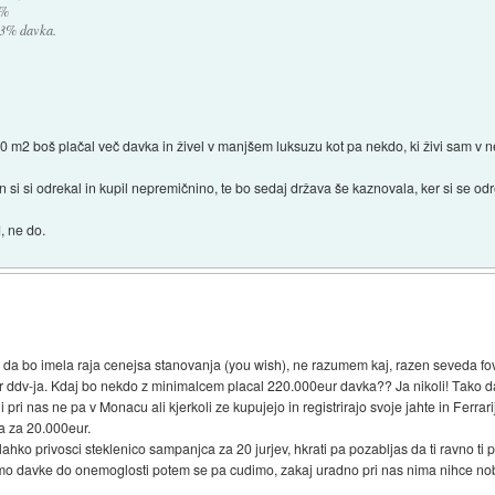
1%
e 3% davka.
80 m2 boš plačal več davka in živel v manjšem luksuzu kot pa nekdo, ki živi sam v 
n si si odrekal in kupil nepremičnino, te bo sedaj država še kaznovala, ker si se odr
, ne do.
bo imela raja cenejsa stanovanja (you wish), ne razumem kaj, razen seveda fovsije, 
r ddv-ja. Kdaj bo nekdo z minimalcem placal 220.000eur davka?? Ja nikoli! Tako da 
i pri nas ne pa v Monacu ali kjerkoli ze kupujejo in registrirajo svoje jahte in Ferra
a za 20.000eur.
hko privosci steklenico sampanjca za 20 jurjev, hkrati pa pozabljas da ti ravno ti p
bijmo davke do onemoglosti potem se pa cudimo, zakaj uradno pri nas nima nihce 