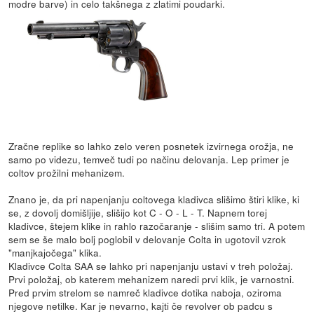
modre barve) in celo takšnega z zlatimi poudarki.
Zračne replike so lahko zelo veren posnetek izvirnega orožja, ne
samo po videzu, temveč tudi po načinu delovanja. Lep primer je
coltov prožilni mehanizem.
Znano je, da pri napenjanju coltovega kladivca slišimo štiri klike, ki
se, z dovolj domišljije, slišijo kot C - O - L - T. Napnem torej
kladivce, štejem klike in rahlo razočaranje - slišim samo tri. A potem
sem se še malo bolj poglobil v delovanje Colta in ugotovil vzrok
"manjkajočega" klika.
Kladivce Colta SAA se lahko pri napenjanju ustavi v treh položaj.
Prvi položaj, ob katerem mehanizem naredi prvi klik, je varnostni.
Pred prvim strelom se namreč kladivce dotika naboja, oziroma
njegove netilke. Kar je nevarno, kajti če revolver ob padcu s