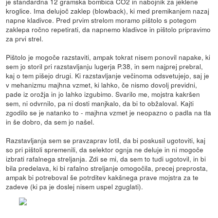
je standardna 12 gramska bombica CO2 in nabojnik za jeklene
kroglice. Ima delujoč zaklep (blowback), ki med premikanjem nazaj
napne kladivce. Pred prvim strelom moramo pištolo s potegom
zaklepa ročno repetirati, da napnemo kladivce in pištolo pripravimo
za prvi strel.
Pištolo je mogoče razstaviti, ampak tokrat nisem ponovil napake, ki
sem jo storil pri razstavljanju lugerja P.38, in sem najprej prebral,
kaj o tem pišejo drugi. Ki razstavljanje večinoma odsvetujejo, saj je
v mehanizmu majhna vzmet, ki lahko, če nismo dovolj previdni,
pade iz orožja in jo lahko izgubimo. Svarilo me, mojstra kakršen
sem, ni odvrnilo, pa ni dosti manjkalo, da bi to obžaloval. Kajti
zgodilo se je natanko to - majhna vzmet je neopazno o padla na tla
in še dobro, da sem jo našel.
Razstavljanja sem se pravzaprav lotil, da bi poskusil ugotoviti, kaj
so pri pištoli spremenili, da selektor ognja ne deluje in ni mogoče
izbrati rafalnega streljanja. Zdi se mi, da sem to tudi ugotovil, in bi
bila predelava, ki bi rafalno streljanje omogočila, precej preprosta,
ampak bi potreboval še potrditev kakšnega prave mojstra za te
zadeve (ki pa je doslej nisem uspel zguglati).