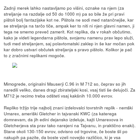
Zadnji merek lahko nastavljamo po višini, oznake na njem (za
streljanje na razdalje od 50 do 1000 m) pa so bile že pri pravi
pištoli bolj fantazijske kot ne. Pištola ne sodi med natančnejše, kar
se streljanja na tarčo tiče, ampak ker to niti ni njen glavni namen, ji
tega ne smemo preveč zamerit. Kot replika, da v rokah občutimo,
kako je videti legendarna pištola, svojemu namenu prav lepo služi,
tudi med streljanjem, saj polavtomatski zaklep in še kar močan pok
kar dobro ustvari občutek streljanja s pravo pištolo. Kolikor je pač
to z zračnimi replikami mogoče.
Mimogrede, originalni Mauserji C.96 in M 712 so, čeprav so jih
naredili veliko, danes dragi zbirateljski kosi, vsaj tisti še delujoči. Za
M712 je recimo treba odšteti vsaj kakšnih 10.000 evrov.
Repliko tržijo trije najbolj znani izdelovalci tovrstnih replik - nemški
Umarex, ameriški Gletcher in tajvanski KWC (za katerega
domnevam, da jih edini dejansko izdeluje, kajti Umarexova in
Gletcherjeva sta prav tako narejeni na Tajvanu, in praktično enaki).
Stane okoli 130-150 evrov, odvisno od trgovine, če boste šli po
nakupih pa pazite, da boste vzeli novejšo različico, ki je vsa