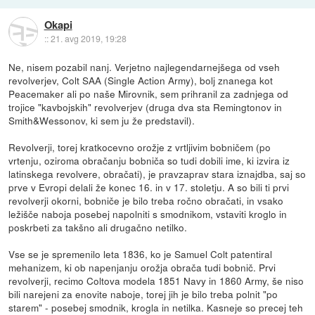
Okapi
::
21. avg 2019, 19:28
Ne, nisem pozabil nanj. Verjetno najlegendarnejšega od vseh
revolverjev, Colt SAA (Single Action Army), bolj znanega kot
Peacemaker ali po naše Mirovnik, sem prihranil za zadnjega od
trojice "kavbojskih" revolverjev (druga dva sta Remingtonov in
Smith&Wessonov, ki sem ju že predstavil).
Revolverji, torej kratkocevno orožje z vrtljivim bobničem (po
vrtenju, oziroma obračanju bobniča so tudi dobili ime, ki izvira iz
latinskega revolvere, obračati), je pravzaprav stara iznajdba, saj so
prve v Evropi delali že konec 16. in v 17. stoletju. A so bili ti prvi
revolverji okorni, bobniče je bilo treba ročno obračati, in vsako
ležišče naboja posebej napolniti s smodnikom, vstaviti kroglo in
poskrbeti za takšno ali drugačno netilko.
Vse se je spremenilo leta 1836, ko je Samuel Colt patentiral
mehanizem, ki ob napenjanju orožja obrača tudi bobnič. Prvi
revolverji, recimo Coltova modela 1851 Navy in 1860 Army, še niso
bili narejeni za enovite naboje, torej jih je bilo treba polnit "po
starem" - posebej smodnik, krogla in netilka. Kasneje so precej teh