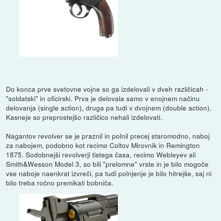
Do konca prve svetovne vojne so ga izdelovali v dveh različicah -
"soldatski" in oficirski. Prva je delovala samo v enojnem načinu
delovanja (single action), druga pa tudi v dvojnem (double action).
Kasneje so preprostejšo različico nehali izdelovati.
Nagantov revolver se je praznil in polnil precej staromodno, naboj
za nabojem, podobno kot recimo Coltov Mirovnik in Remington
1875. Sodobnejši revolverji tistega časa, recimo Webleyev ali
Smith&Wesson Model 3, so bili "prelomne" vrste in je bilo mogoče
vse naboje naenkrat izvreči, pa tudi polnjenje je bilo hitrejše, saj ni
bilo treba ročno premikati bobniča.