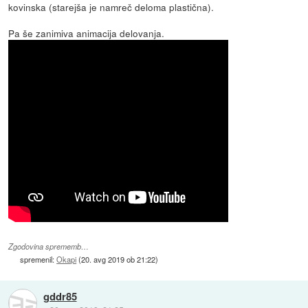
kovinska (starejša je namreč deloma plastična).
Pa še zanimiva animacija delovanja.
Zgodovina sprememb…
spremenil:
Okapi
(
20. avg 2019 ob 21:22
)
gddr85