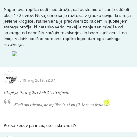
Nagantova replika sodi med dražje, saj boste morali zanjo odšteti
okoli 170 evrov. Nekaj cenejša je različica z gladko cevjo, ki strelja
jeklene kroglice. Namenjena je predvsem zbiralcem in ljubiteljem
starega orožja, ki natanko vedo, zakaj je zanje zanimivejša od
katerega od cenejših zračnih revolverjev, in bodo znali ceniti, da
imajo v zbirki odlično narejeno repliko legendarnega ruskega
revolverja.
::
19. avg 2019, 22:37
Okapi
je
19. avg 2019 ob 21:16
izjavil
:
Sledi opis dvanajste replike, in ni mi jih še zmanjkalo
Koliko kosov pa imaš, če ni skrivnost?