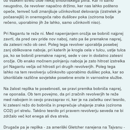
neugodno, če revolver napačno držimo, ker nas lahko pošteno
opeče, temveč tudi zmanjšuje učinkovitost delovanja (izstrelek je
počasnejši) in onemogoča rabo dušilcev poka (oziroma bolje
rečeno, uporabimo jih že lahko, samo učinkoviti niso).
Pri Nagantu te reže ni. Med napenjanjem orožja se bobnič najprej
zavrti, da pred cev pride nov naboj, nato pa še premakne naprej,
da zatesni režo ob cevi. Poleg tega revolver uporablja posebej
zanj oblikovane naboje, pri katerih je krogla cela v tulcu, ustje tulca
pa, ko se bobnič premakne naprej, sede v cev in dodatno zatesni
orožje. Ob enako močnem polnjenju naboja je zato hitrost izstrelka
pri Nagantu večja od hitrosti pri drugih revolverjih. Poleg tega
lahko na tem revolverju učinkovito uporabimo dušilec poka, kar so
izkoriščale različne sovjetske posebne enote in varnostne službe.
Na žalost replika te posebnosti, se pravi premika bobniča naprej,
ne oponaša. Ob tem povejmo, da pri zračnih revolverjih te reže
med nabojem in cevjo pravzaprav ni, ker je na začetku cevi tesnilo,
ki zatesni režo do bobniča in preprečuje uhajanje zraka (oziroma
CO2) pri strelu. Takšno tesnilo pri pravem revolverju seveda ne bi
zdržalo več kot enega ali dva strela.
Drugače pa je replika - za ameriški Gletcher narejena na Tajvanu -