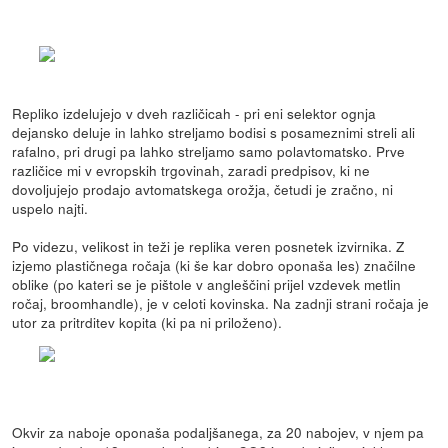
Repliko izdelujejo v dveh različicah - pri eni selektor ognja
dejansko deluje in lahko streljamo bodisi s posameznimi streli ali
rafalno, pri drugi pa lahko streljamo samo polavtomatsko. Prve
različice mi v evropskih trgovinah, zaradi predpisov, ki ne
dovoljujejo prodajo avtomatskega orožja, četudi je zračno, ni
uspelo najti.
Po videzu, velikost in teži je replika veren posnetek izvirnika. Z
izjemo plastičnega ročaja (ki še kar dobro oponaša les) značilne
oblike (po kateri se je pištole v angleščini prijel vzdevek metlin
ročaj, broomhandle), je v celoti kovinska. Na zadnji strani ročaja je
utor za pritrditev kopita (ki pa ni priloženo).
Okvir za naboje oponaša podaljšanega, za 20 nabojev, v njem pa