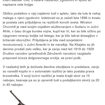
napisane cele knjige.
Obilico podatkov o njej najdemo tudi v spletu, tako da tule le nekaj
malega o njeni zgodovini. Izdelovati so jo začeli leta 1896 in kmalu
je postala zelo priljubljena na različnih koncih sveta. Winston
Churchill je med svojim vojaškim službovanjem v Sudanu in Južni
Afriki, v času druge burske vojne, kupil kar tri, ker so bile očitno po
njegovem mnenju boljše od tistega, kar je bilo takrat dosegljivo v
britanski oborožitvi. Priljubljena je bila med sovjetskimi
revolucionarji, v Južni Ameriki in še marsikje. Na Kitajsko so jih
denimo prodali zelo veliko, ker je zanjo med leti 1919 do 1929
Društvo narodov (predhodnik Združenih narodov) razglasilo
prepoved izvoza dolgocevnega orožja, se pravi pušk.
V naslednji letih je doživela številne izboljšave in predelave, zanjo
so naredili kopito in v avtomatski različici je tako postala prava
brzostrelka. V svoji izvirni različici je imela krajši okvir za 10
nabojev, kasneje pa so jo opremili tudi s podaljšanimi okvirji za 20
in 40 nabojev.