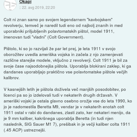
Okapi
::
22. avg 2019, 22:20
Colt ni znan samo po svojem legendarnem "kavbojskem"
revolverju, temveč je naredil tudi eno od najbolj znanih in med
uporabniki priljubljenih polavtomatskih pištol, model 1911,
imenovan tudi "vladni" (Colt Government).
Pištolo, ki so jo razvijali že par let prej, je leta 1911 v svojo
oborožitev uvedla ameriška vojska in začela z njo zamenjevati
različne starejše modele, vključno z revolverji. Colt 1911 je bil za
svoje čase najsodobnejša pištola. Uporablja blokirani zaklep, ki ga
dandanes uporabljajo praktično vse polavtomatske pištole večjih
kalibrov.
V kasnejših letih je pištola doživela več manjših posodobitev, po
licenci pa so jo izdelovali tudi v nekaterih drugih državah. V
ameriški vojski je ostala glavno osebno orožje vse do leta 1990, ko
jo je nadomestila Beretta M9, vendar je v nekaterih enotah colt
1911 ostal v rabi do dandanes, zlasti zato, ker nekateri menijo, da
je 9 mm kaliber, kakršnega uporablja Beretta (in tudi njen
naslednik, SIG Sauer M1 7), prešibak in je večji kaliber colta 1911
(.45 ACP) ustreznejši.