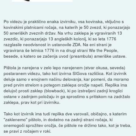
Po videzu je praktično enaka izvirniku, vsa kovinska, vključno s
kovinskimi platnicami ročaja, na katerih je 50 zvezd, ki ponazarjajo
50 ameriških zveznih držav. Na vrhu zaklepa je vgraviranih 13
zvezdic, ki ponazarjajo 13 angleških kolonij, ki so leta 1776
razglasile neodvisnost in ustanovile ZDA. Na eni strani je
vgravirana še letnica 1776 in na drugi strani We the People,
besede, s katero se začenja uvod (preambula) ameriške ustave.
Pištola je narejena v zelo lepo narejenem (stvar okusa, seveda)
postaranem videzu, tako kot izvirna SIGova različica. Kot izvirnik
deluje samo v enojnem načinu delovanja, kar pomeni, da moramo
pred prvim strelom s potegom zaklepa orožje napeti. Replika ima
delujoč prosti zaklep (blowback), ki po izstreljeni zadnji kroglici
ostane v zadnjem položaju in ga sprostimo s pritiskom na zadržalo
zaklepa, prav kot pri izvirniku.
Tako kot izvirnik ima tudi replika dve varovali, običajno, s katerim
"zaklenemo" pištolo, in dodatno na zadnji strani ročaja, ki
onemogoči sprožitev orožja, če pištole ne držimo tako, kot je treba,
se pravi z ročajem v roki.