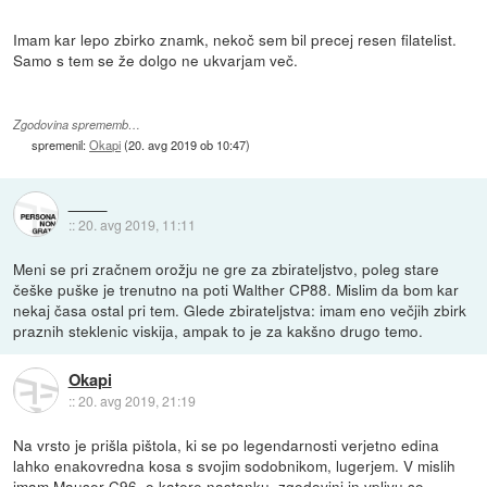
Imam kar lepo zbirko znamk, nekoč sem bil precej resen filatelist.
Samo s tem se že dolgo ne ukvarjam več.
Zgodovina sprememb…
spremenil:
Okapi
(
20. avg 2019 ob 10:47
)
::
20. avg 2019, 11:11
Meni se pri zračnem orožju ne gre za zbirateljstvo, poleg stare
češke puške je trenutno na poti Walther CP88. Mislim da bom kar
nekaj časa ostal pri tem. Glede zbirateljstva: imam eno večjih zbirk
praznih steklenic viskija, ampak to je za kakšno drugo temo.
Okapi
::
20. avg 2019, 21:19
Na vrsto je prišla pištola, ki se po legendarnosti verjetno edina
lahko enakovredna kosa s svojim sodobnikom, lugerjem. V mislih
imam Mauser C96, o katere nastanku, zgodovini in vplivu so