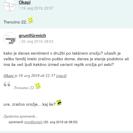
Okapi
::
19. avg 2019, 22:57
Trenutno 22.
gruntfürmich
::
20. avg 2019, 08:53
kako je danes sentiment v družbi po takšnem orožju? učasih je
veliko familij imelo zračno puško doma. danes je stanje podobno ali
ima še več ljudi kakšno izmed variant replik orožja pri sebi?
Okapi
je
19. avg 2019 ob 22:57
izjavil
:
Trenutno 22.
ure, zračno orožje... kaj še?
Zgodovina sprememb…
spremenil:
gruntfürmich
(
20. avg 2019 ob 08:53
)