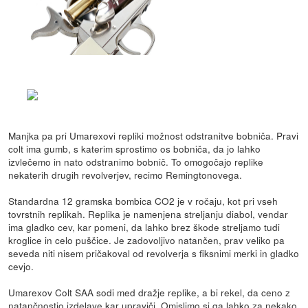
Manjka pa pri Umarexovi repliki možnost odstranitve bobniča. Pravi
colt ima gumb, s katerim sprostimo os bobniča, da jo lahko
izvlečemo in nato odstranimo bobnič. To omogočajo replike
nekaterih drugih revolverjev, recimo Remingtonovega.
Standardna 12 gramska bombica CO2 je v ročaju, kot pri vseh
tovrstnih replikah. Replika je namenjena streljanju diabol, vendar
ima gladko cev, kar pomeni, da lahko brez škode streljamo tudi
kroglice in celo puščice. Je zadovoljivo natančen, prav veliko pa
seveda niti nisem pričakoval od revolverja s fiksnimi merki in gladko
cevjo.
Umarexov Colt SAA sodi med dražje replike, a bi rekel, da ceno z
natančnostjo izdelave kar upraviči. Omislimo si ga lahko za nekako