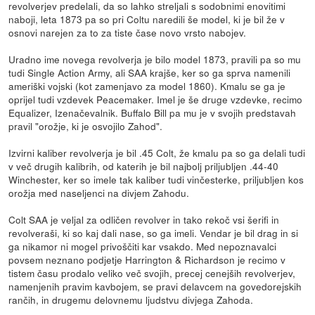
revolverjev predelali, da so lahko streljali s sodobnimi enovitimi
naboji, leta 1873 pa so pri Coltu naredili še model, ki je bil že v
osnovi narejen za to za tiste čase novo vrsto nabojev.
Uradno ime novega revolverja je bilo model 1873, pravili pa so mu
tudi Single Action Army, ali SAA krajše, ker so ga sprva namenili
ameriški vojski (kot zamenjavo za model 1860). Kmalu se ga je
oprijel tudi vzdevek Peacemaker. Imel je še druge vzdevke, recimo
Equalizer, Izenačevalnik. Buffalo Bill pa mu je v svojih predstavah
pravil "orožje, ki je osvojilo Zahod".
Izvirni kaliber revolverja je bil .45 Colt, že kmalu pa so ga delali tudi
v več drugih kalibrih, od katerih je bil najbolj priljubljen .44-40
Winchester, ker so imele tak kaliber tudi vinčesterke, priljubljen kos
orožja med naseljenci na divjem Zahodu.
Colt SAA je veljal za odličen revolver in tako rekoč vsi šerifi in
revolveraši, ki so kaj dali nase, so ga imeli. Vendar je bil drag in si
ga nikamor ni mogel privoščiti kar vsakdo. Med nepoznavalci
povsem neznano podjetje Harrington & Richardson je recimo v
tistem času prodalo veliko več svojih, precej cenejših revolverjev,
namenjenih pravim kavbojem, se pravi delavcem na govedorejskih
rančih, in drugemu delovnemu ljudstvu divjega Zahoda.