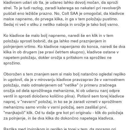
kladivcem udari ob tla, je udarec lahko dovolj močan, da sproži
strel. To je tudi razlog, zaradi katerega so nekateri pri revolverjih
puščali eno ležišče prazno. No, Colt SAA je omogočal, da kladivce
malce napnemo, do prvega klika, in ga v tem položaju pustimo.
Sedaj ni več v stiku z netilko naboja in orožje je tako bolj varno.
Ko kladivce še malo bolj napnemo, naredi še en klik in v tem
položaju sprosti bobnič, da ga lahko med praznjenjem in
polnjenjem vrtimo. Ko kladivce napenjamo do konca, naredi še dva
klika in ob drugem (se pravi četrtem skupno), kladivce ostane v
napetem položaju, dokler orožja s pritiskom na sprožilec ne
sprožimo.
Oborožen s tem znanjem sem si malo bolj natančno ogledal repliko
in ugotovil, da je v mirovanju kladivce pravzaprav že v varnostnem
položaju, malo odmaknjenem od "netilke" (v primeru zračnega
orožja od dela sprožilnega mehanizma, ki ob udarcu nanj odpre
ventil in sprosti določeno količino plina). Potisnil sem torej kladivce
naprej, v "nevarni" položaj, in ko se je zaradi vzmeti v sprožilnem
mehanizmu samo vrnilo v varni položaj, sem zaslišal prvi,
"manjkajoči" klik. Od tu dalje gre kot pri originalu - klik do položaja
za polnjenje, in še dva klika do dokončno napetega kladivca.
Razlika med izvirnikom in repliko je torej v tem, da moramo pri