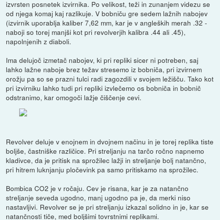
izvrsten posnetek izvirnika. Po velikost, teži in zunanjem videzu se
od njega komaj kaj razlikuje. V bobniču gre sedem lažnih nabojev
(izvirnik uporablja kaliber 7,62 mm, kar je v angleških merah .32 -
naboji so torej manjši kot pri revolverjih kalibra .44 ali .45),
napolnjenih z diaboli.
Ima delujoč izmetač nabojev, ki pri repliki sicer ni potreben, saj
lahko lažne naboje brez težav stresemo iz bobniča, pri izvirnem
orožju pa so se prazni tulci radi zagozdili v svojem ležišču. Tako kot
pri izvirniku lahko tudi pri repliki izvlečemo os bobniča in bobnič
odstranimo, kar omogoči lažje čiščenje cevi.
Revolver deluje v enojnem in dvojnem načinu in je torej replika tiste
boljše, častniške različice. Pri streljanju na tarčo ročno napnemo
kladivce, da je pritisk na sprožilec lažji in streljanje bolj natančno,
pri hitrem luknjanju pločevink pa samo pritiskamo na sprožilec.
Bombica CO2 je v ročaju. Cev je risana, kar je za natančno
streljanje seveda ugodno, manj ugodno pa je, da merki niso
nastavljivi. Revolver se je pri streljanju izkazal solidno in je, kar se
natančnosti tiče, med boljšimi tovrstnimi replikami.