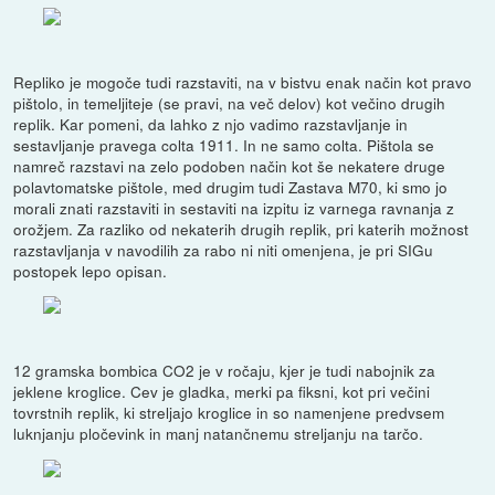
Repliko je mogoče tudi razstaviti, na v bistvu enak način kot pravo
pištolo, in temeljiteje (se pravi, na več delov) kot večino drugih
replik. Kar pomeni, da lahko z njo vadimo razstavljanje in
sestavljanje pravega colta 1911. In ne samo colta. Pištola se
namreč razstavi na zelo podoben način kot še nekatere druge
polavtomatske pištole, med drugim tudi Zastava M70, ki smo jo
morali znati razstaviti in sestaviti na izpitu iz varnega ravnanja z
orožjem. Za razliko od nekaterih drugih replik, pri katerih možnost
razstavljanja v navodilih za rabo ni niti omenjena, je pri SIGu
postopek lepo opisan.
12 gramska bombica CO2 je v ročaju, kjer je tudi nabojnik za
jeklene kroglice. Cev je gladka, merki pa fiksni, kot pri večini
tovrstnih replik, ki streljajo kroglice in so namenjene predvsem
luknjanju pločevink in manj natančnemu streljanju na tarčo.