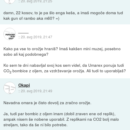
::
20. avg 2019, 21:25
damn, 22 kosov, to je pa šlo enga keša, a imaš mogoče doma tud
kak gun of rambo aka m60? =)
::
20. avg 2019, 21:47
Kako pa vse to orožje hraniš? Imaš kakšen mini muzej, posebno
sobo ali kaj podobnega?
Ko sem te dni nabavljal svoj kos sem videl, da Umarex ponuja tudi
CO
bombice z oljem, za vzdrževanje orožja. Ali tudi to uporabljaš?
2
Okapi
::
20. avg 2019, 21:49
Navadna omara je čisto dovolj za zračno orožje.
Ja, tudi par bombic z oljem imam (dobil zraven ene od replik),
ampak nisem še nobene uporabil. Z replikami na CO2 bolj malo
streljam, tako da še ni bilo potrebe.