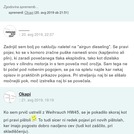
Zgodovina sprememb…
spremenil:
Okapi
(
20. avg 2019 ob 21:51
)
::
20. avg 2019, 22:37
Zadnjič sem bolj po naklučju naletel na "airgun dieseling". Se pravi
pojav, ko se v komoro zračne puške namesti snov (kapljevino ali
plin), ki zaradi povečanega tlaka eksplodira, tako kot dizelsko
gorivo v cilindru motorja in s tem poveča moč orožja. Sam tega ne
bi počel pod nobenim pogojem, se pa na spletu najde kar nekaj
opisov in praktičnih prikazov pojava. Pri streljanju naj bi se slišalo
močnejši pok, moč izstrelka naj bi se povečala.
Okapi
::
21. avg 2019, 19:19
Ko sem prvič ustrelil z Weihrauch HW45, se je pokadilo skoraj kot
pri pravi pištoli
To tudi sicer ni redek pojavi pri novih pištolah,
ker imajo pogosto dobro naoljeno cev (tudi kot zaščito, pri
skladiščenju).