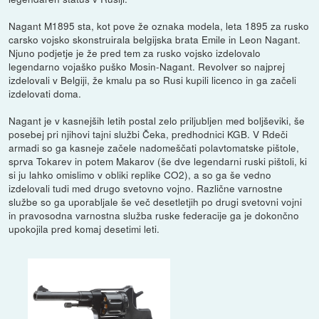
Nagant M1895 sta, kot pove že oznaka modela, leta 1895 za rusko
carsko vojsko skonstruirala belgijska brata Emile in Leon Nagant.
Njuno podjetje je že pred tem za rusko vojsko izdelovalo
legendarno vojaško puško Mosin-Nagant. Revolver so najprej
izdelovali v Belgiji, že kmalu pa so Rusi kupili licenco in ga začeli
izdelovati doma.
Nagant je v kasnejših letih postal zelo priljubljen med boljševiki, še
posebej pri njihovi tajni službi Čeka, predhodnici KGB. V Rdeči
armadi so ga kasneje začele nadomeščati polavtomatske pištole,
sprva Tokarev in potem Makarov (še dve legendarni ruski pištoli, ki
si ju lahko omislimo v obliki replike CO2), a so ga še vedno
izdelovali tudi med drugo svetovno vojno. Različne varnostne
službe so ga uporabljale še več desetletjih po drugi svetovni vojni
in pravosodna varnostna služba ruske federacije ga je dokončno
upokojila pred komaj desetimi leti.