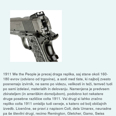
1911 We the People je precej draga replika, saj stane okoli 160-
180 evrov (odvisno od trgovine), a sodi med tiste, ki najbolj zvesto
posnemajo izvirnik, ne samo po videzu, velikosti in teži, temveč tudi
po sami izdelavi, materialih in delovanju. Namenjena je predvsem
zbirateljem (in ameriškim domoljubom), podobno kot nekatere
druge posebne različice colta 1911. Vsi drugi si lahko zračno
repliko colta 1911 omislijo tudi ceneje, s katero od bolj običajnih
izvedb. Licenčne, se pravi z napisom Colt, dela Umarex, neuradne
pa še številni drugi, recimo Remington, Gletcher, Gamo, Swiss