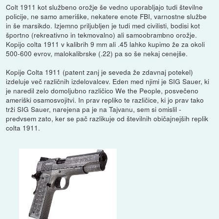
Colt 1911 kot službeno orožje še vedno uporabljajo tudi številne
policije, ne samo ameriške, nekatere enote FBI, varnostne službe
in še marsikdo. Izjemno priljubljen je tudi med civilisti, bodisi kot
športno (rekreativno in tekmovalno) ali samoobrambno orožje.
Kopijo colta 1911 v kalibrih 9 mm ali .45 lahko kupimo že za okoli
500-600 evrov, malokalibrske (.22) pa so še nekaj cenejše.
Kopije Colta 1911 (patent zanj je seveda že zdavnaj potekel)
izdeluje več različnih izdelovalcev. Eden med njimi je SIG Sauer, ki
je naredil zelo domoljubno različico We the People, posvečeno
ameriški osamosvojitvi. In prav repliko te različice, ki jo prav tako
trži SIG Sauer, narejena pa je na Tajvanu, sem si omislil -
predvsem zato, ker se pač razlikuje od številnih običajnejših replik
colta 1911.