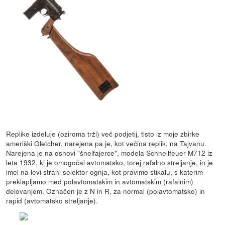
Replike izdeluje (oziroma trži) več podjetij, tisto iz moje zbirke
ameriški Gletcher, narejena pa je, kot večina replik, na Tajvanu.
Narejena je na osnovi "šnelfajerce", modela Schnellfeuer M712 iz
leta 1932, ki je omogočal avtomatsko, torej rafalno streljanje, in je
imel na levi strani selektor ognja, kot pravimo stikalu, s katerim
preklapljamo med polavtomatskim in avtomatskim (rafalnim)
delovanjem. Označen je z N in R, za normal (polavtomatsko) in
rapid (avtomatsko streljanje).