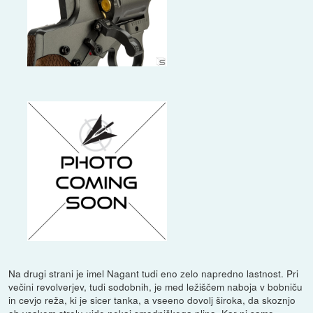
Na drugi strani je imel Nagant tudi eno zelo napredno lastnost. Pri
večini revolverjev, tudi sodobnih, je med ležiščem naboja v bobniču
in cevjo reža, ki je sicer tanka, a vseeno dovolj široka, da skoznjo
ob vsakem strelu uide nekaj smodniškega plina. Kar ni samo