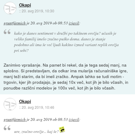
Okapi
::
20. avg 2019, 10:30
gruntfürmich
je
20. avg 2019 ob 08:53
izjavil
:
kako je danes sentiment v družbi po takšnem orožju? učasih je
veliko familij imelo zračno puško doma. danes je stanje
podobno ali ima še več ljudi kakšno izmed variant replik orožja
pri sebi?
Zanimivo vprašanje. Na pamet bi rekel, da je tega sedaj manj, na
splošno. Si predstavljam, da odkar ima mularija računalniške igre,
manj teži starim, da bi imeli zračko. Ampak lahko se tudi motim -
trgovin, kjer jih prodajajo, je sedaj 10x več, kot jih je bilo včasih, in
ponudbe različni modelov je 100x več, kot jih je bilo včasih.
Okapi
::
20. avg 2019, 10:46
gruntfürmich
je
20. avg 2019 ob 08:53
izjavil
:
ure, zračno orožje... kaj še?