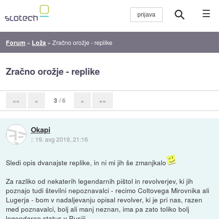
☰
Forum
»
Loža
»
Zračno orožje - replike
Zračno orožje - replike
3
/ 6
««
«
»
»»
Okapi
::
19. avg 2019, 21:16
Sledi opis dvanajste replike, in ni mi jih še zmanjkalo
Za razliko od nekaterih legendarnih pištol in revolverjev, ki jih
poznajo tudi številni nepoznavalci - recimo Coltovega Mirovnika ali
Lugerja - bom v nadaljevanju opisal revolver, ki je pri nas, razen
med poznavalci, bolj ali manj neznan, ima pa zato toliko bolj
legendaren status v Rusiji.