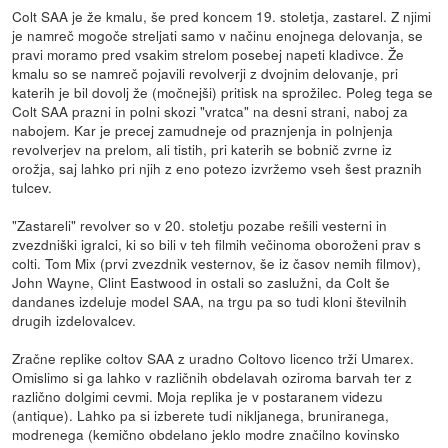
Colt SAA je že kmalu, še pred koncem 19. stoletja, zastarel. Z njimi
je namreč mogoče streljati samo v načinu enojnega delovanja, se
pravi moramo pred vsakim strelom posebej napeti kladivce. Že
kmalu so se namreč pojavili revolverji z dvojnim delovanje, pri
katerih je bil dovolj že (močnejši) pritisk na sprožilec. Poleg tega se
Colt SAA prazni in polni skozi "vratca" na desni strani, naboj za
nabojem. Kar je precej zamudneje od praznjenja in polnjenja
revolverjev na prelom, ali tistih, pri katerih se bobnič zvrne iz
orožja, saj lahko pri njih z eno potezo izvržemo vseh šest praznih
tulcev.
"Zastareli" revolver so v 20. stoletju pozabe rešili vesterni in
zvezdniški igralci, ki so bili v teh filmih večinoma oboroženi prav s
colti. Tom Mix (prvi zvezdnik vesternov, še iz časov nemih filmov),
John Wayne, Clint Eastwood in ostali so zaslužni, da Colt še
dandanes izdeluje model SAA, na trgu pa so tudi kloni številnih
drugih izdelovalcev.
Zračne replike coltov SAA z uradno Coltovo licenco trži Umarex.
Omislimo si ga lahko v različnih obdelavah oziroma barvah ter z
različno dolgimi cevmi. Moja replika je v postaranem videzu
(antique). Lahko pa si izberete tudi nikljanega, bruniranega,
modrenega (kemično obdelano jeklo modre značilno kovinsko