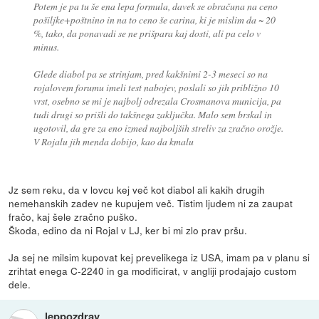
Potem je pa tu še ena lepa formula, davek se obračuna na ceno
pošiljke+poštnino in na to ceno še carina, ki je mislim da ~ 20
%, tako, da ponavadi se ne prišpara kaj dosti, ali pa celo v
minus.
Glede diabol pa se strinjam, pred kakšnimi 2-3 meseci so na
rojalovem forumu imeli test nabojev, poslali so jih približno 10
vrst, osebno se mi je najbolj odrezala Crosmanova municija, pa
tudi drugi so prišli do takšnega zaključka. Malo sem brskal in
ugotovil, da gre za eno izmed najboljših streliv za zračno orožje.
V Rojalu jih menda dobijo, kao da kmalu
Jz sem reku, da v lovcu kej več kot diabol ali kakih drugih
nemehanskih zadev ne kupujem več. Tistim ljudem ni za zaupat
fračo, kaj šele zračno puško.
Škoda, edino da ni Rojal v LJ, ker bi mi zlo prav pršu.
Ja sej ne milsim kupovat kej prevelikega iz USA, imam pa v planu si
zrihtat enega C-2240 in ga modificirat, v angliji prodajajo custom
dele.
leppozdrav