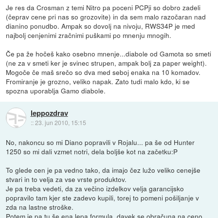
Je res da Crosman z temi Nitro pa poceni PCPji so dobro zadeli
(čeprav cene pri nas so grozovite) in da sem malo razočaran nad
dianino ponudbo. Ampak so dovolj na nivoju, RWS34P je med
najbolj cenjenimi zračnimi puškami po mnenju mnogih.
Če pa že hočeš kako osebno mnenje...diabole od Gamota so smeti
(ne za v smeti ker je svinec strupen, ampak bolj za paper weight).
Mogoče če maš srečo so dva med seboj enaka na 10 komadov.
Fromiranje je grozno, veliko napak. Zato tudi malo kdo, ki se
spozna uporablja Gamo diabole.
leppozdrav
::
23. jun 2010, 15:15
No, nakoncu so mi Diano popravili v Rojalu... pa še od Hunter
1250 so mi dali vzmet notri, dela boljše kot na začetku:P
To glede cen je pa vedno tako, da imajo čez lužo veliko cenejše
stvari in to velja za vse vrste produktov.
Je pa treba vedeti, da za večino izdelkov velja garancijsko
popravilo tam kjer ste zadevo kupili, torej to pomeni pošiljanje v
zda na lastne stroške.
Potem je pa tu še ena lepa formula, davek se obračuna na ceno