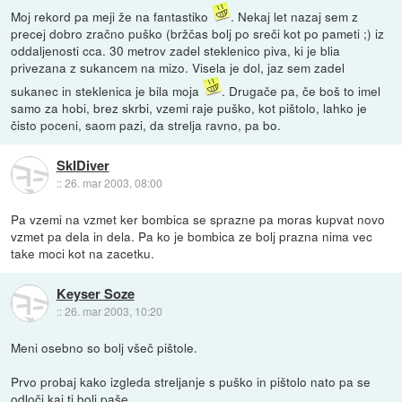
Moj rekord pa meji že na fantastiko
. Nekaj let nazaj sem z
precej dobro zračno puško (bržčas bolj po sreči kot po pameti ;) iz
oddaljenosti cca. 30 metrov zadel steklenico piva, ki je blia
privezana z sukancem na mizo. Visela je dol, jaz sem zadel
sukanec in steklenica je bila moja
. Drugače pa, če boš to imel
samo za hobi, brez skrbi, vzemi raje puško, kot pištolo, lahko je
čisto poceni, saom pazi, da strelja ravno, pa bo.
SkIDiver
::
26. mar 2003, 08:00
Pa vzemi na vzmet ker bombica se sprazne pa moras kupvat novo
vzmet pa dela in dela. Pa ko je bombica ze bolj prazna nima vec
take moci kot na zacetku.
Keyser Soze
::
26. mar 2003, 10:20
Meni osebno so bolj všeč pištole.
Prvo probaj kako izgleda streljanje s puško in pištolo nato pa se
odloči kaj ti bolj paše.