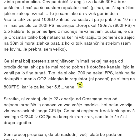
z isto porabo plina. Cev pa dobiš iz anglije za kakih 30EU brez
poštnine. Imaš pa še custom regulator moči (plina), boljši sprožilec,
jeklen zaklep, vzmeti... To je sam tako da vržeš gor in dela
Vse to lahk že pod 100EU zrihtaš, za sestavit pa je približno 10 min
in imaš pištolo za 200FPS močnejšo...torej okol 190m/s (600FPS) v
5.5 kalibru, to je primerljivo z močnejšimi vzmetnimi puškami, le da
je Crosman toliko bolj natančna ker ni vibraciji...to pomeni da zajec
na 30m bi moral zlahka past, z kolkr tolk natančnim strelom (sam
ne lovim...le prebral sem veliko).
Če si mal bolj spreten z strojništvom in imaš nekaj malega od
orodja doma lahk pa še mal ročno pobrusiš dotočne kanale, iglo in
ventil pa jo fine tunaš. Tko, da si okol 700 pa nekaj FPS, lahk pa še
dokupiš zunanjo CO2 jeklenko in regulator (ni poceni) pa si tam na
800FPS, kar je za kaliber 5.5...hehe.
Skratka, ni zastonj, da je 22xx serija od Crosmana ena od
najpopularnejših in osnova za vse večje modele...kot neka verzija
zlo overclock-abilnega CPUja. Če pa si engineer freak lahk spraviš
svojega C2240 iz CO2ja na komprimiran zrak, sam to je že čist
druga zgodba.
Sem precej prepričan, da ob naslednji večji plači bo padu en
C2240 z modi.