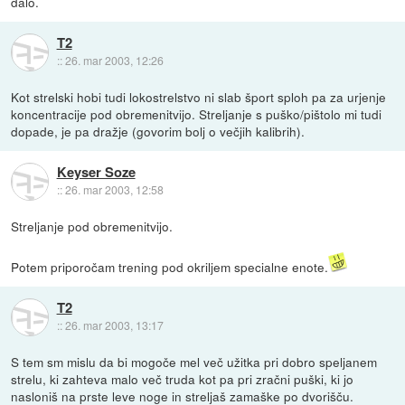
dalo.
T2
::
26. mar 2003, 12:26
Kot strelski hobi tudi lokostrelstvo ni slab šport sploh pa za urjenje
koncentracije pod obremenitvijo. Streljanje s puško/pištolo mi tudi
dopade, je pa dražje (govorim bolj o večjih kalibrih).
Keyser Soze
::
26. mar 2003, 12:58
Streljanje pod obremenitvijo.
Potem priporočam trening pod okriljem specialne enote.
T2
::
26. mar 2003, 13:17
S tem sm mislu da bi mogoče mel več užitka pri dobro speljanem
strelu, ki zahteva malo več truda kot pa pri zračni puški, ki jo
nasloniš na prste leve noge in streljaš zamaške po dvorišču.