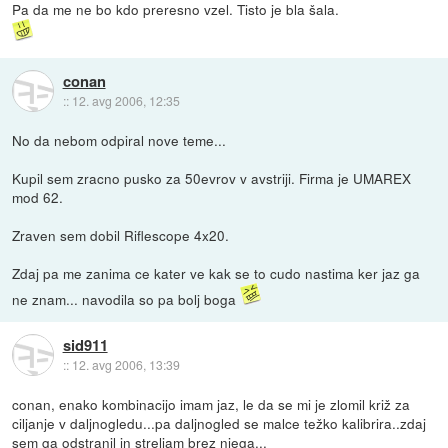
Pa da me ne bo kdo preresno vzel. Tisto je bla šala.
conan
::
12. avg 2006, 12:35
No da nebom odpiral nove teme...
Kupil sem zracno pusko za 50evrov v avstriji. Firma je UMAREX
mod 62.
Zraven sem dobil Riflescope 4x20.
Zdaj pa me zanima ce kater ve kak se to cudo nastima ker jaz ga
ne znam... navodila so pa bolj boga
sid911
::
12. avg 2006, 13:39
conan, enako kombinacijo imam jaz, le da se mi je zlomil križ za
ciljanje v daljnogledu...pa daljnogled se malce težko kalibrira..zdaj
sem ga odstranil in streljam brez njega...