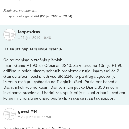
Zgodovina sprememb…
spremenilo:
guest #44
(
22. jun 2010 ob 23:04
)
leppozdrav
::
23. jun 2010, 10:48
Da še jaz napišem svoje mnenje.
Če se menimo o zračnih pištolah;
Imam Gamo PT-90 ter Crosman 2240. Za v tarčo na 10m je PT-90
odlična in sploh nimam nobenih problemov z njo. Imam tudi še 2
Gamovi zračni puški, tudi vse BP. 2240 je pa druga zgodba, je
izredno močna, močnejša od Dianinih pištol. Pa še par besed o
Diani, nikoli več ne kupim Diane, imam puško Diana 350 in sem
imel same probleme. Uradni zastopnik mi je ni znal zrihtati, medtem
ko so mi v rojalu še diano popravili, vsaka čast za tak support.
guest #44
::
23. jun 2010, 11:50
leppozdrav
je
23. jun 2010 ob 10:48
izjavil
: