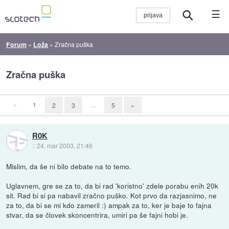
☰
Forum
»
Loža
»
Zračna puška
Zračna puška
«
1
...
2
3
5
»
R0K
::
24. mar 2003, 21:46
Mislim, da še ni bilo debate na to temo.
Uglavnem, gre se za to, da bi rad 'koristno' zdele porabu enih 20k
sit. Rad bi si pa nabavil zračno puško. Kot prvo da razjasnimo, ne
za to, da bi se mi kdo zameril :) ampak za to, ker je baje to fajna
stvar, da se človek skoncentrira, umiri pa še fajni hobi je.