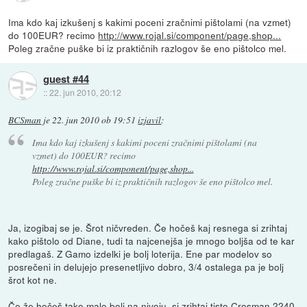
Ima kdo kaj izkušenj s kakimi poceni zračnimi pištolami (na vzmet)
do 100EUR? recimo
http://www.rojal.si/component/page,shop...
Poleg zračne puške bi iz praktičnih razlogov še eno pištolco mel.
guest #44
::
22. jun 2010, 20:12
BCSman
je
22. jun 2010 ob 19:51
izjavil
:
Ima kdo kaj izkušenj s kakimi poceni zračnimi pištolami (na
vzmet) do 100EUR? recimo
http://www.rojal.si/component/page,shop...
Poleg zračne puške bi iz praktičnih razlogov še eno pištolco mel.
Ja, izogibaj se je. Šrot ničvreden. Če hočeš kaj resnega si zrihtaj
kako pištolo od Diane, tudi ta najcenejša je mnogo boljša od te kar
predlagaš. Z Gamo izdelki je bolj loterija. Ene par modelov so
posrečeni in delujejo presenetljivo dobro, 3/4 ostalega pa je bolj
šrot kot ne.
Če že hočeš tako malo bolj na nivoju, si zrihtaj tisto Crosman 2240,