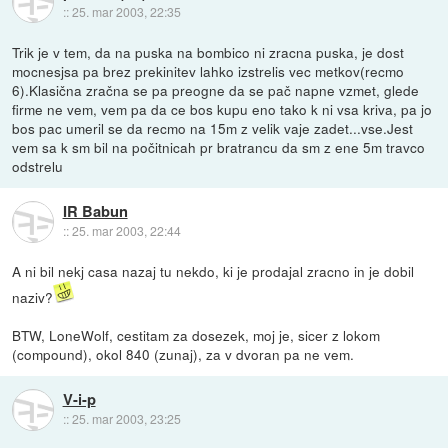
::
25. mar 2003, 22:35
Trik je v tem, da na puska na bombico ni zracna puska, je dost
mocnesjsa pa brez prekinitev lahko izstrelis vec metkov(recmo
6).Klasična zračna se pa preogne da se pač napne vzmet, glede
firme ne vem, vem pa da ce bos kupu eno tako k ni vsa kriva, pa jo
bos pac umeril se da recmo na 15m z velik vaje zadet...vse.Jest
vem sa k sm bil na počitnicah pr bratrancu da sm z ene 5m travco
odstrelu
IR Babun
::
25. mar 2003, 22:44
A ni bil nekj casa nazaj tu nekdo, ki je prodajal zracno in je dobil
naziv?
BTW, LoneWolf, cestitam za dosezek, moj je, sicer z lokom
(compound), okol 840 (zunaj), za v dvoran pa ne vem.
V-i-p
::
25. mar 2003, 23:25