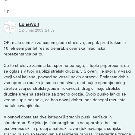
L.p.
LoneWolf
::
24. mar 2003, 21:59
OK, malo sem ze za casom glede strelstva, ampak pred kaksnimi
10 leti sem par let resno treniral, slovenska mladinska
reprezentanca pa to.
Ce te strelstvo zanima kot sportna panoga, ti toplo priporocam, da
se oglasis v tvoji najblizji strelski druzini, v Sloveniji je skoraj v vsaki
vecji vasi kaksna, povsod so veseli novih obrazov. Prvic tam dobis
vso opremo (puska je samo ena stvar, med nujne spadajo poleg
streliva vsaj se strelski jopic in rokavica), drugic imajo strelske
druzine urejena strelisca za zracno orozje. Svojo pusko lahko se
vedno kupis pozneje, ce bos dovolj dober, bos dosegal rezultate
na tekmovanjih etc.
V osnovi obstajata dve kategoriji zracnih pusk, serijska in
standardna. Serijska je tista pregibna in se uporablja bolj na
osnovnosolski in precej amaterski ravni (tekmovanja s serijsko
zracno pusko so tekmovanja najnizjega ranga). Standardna zracna