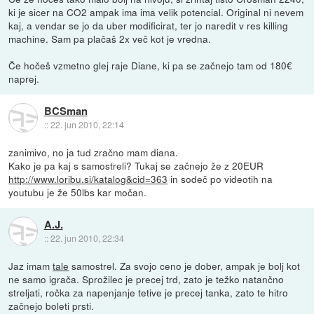
ki je sicer na CO2 ampak ima ima velik potencial. Original ni nevem
kaj, a vendar se jo da uber modificirat, ter jo naredit v res killing
machine. Sam pa plačaš 2x več kot je vredna.
Če hočeš vzmetno glej raje Diane, ki pa se začnejo tam od 180€
naprej.
BCSman
::
22. jun 2010, 22:14
zanimivo, no ja tud zračno mam diana.
Kako je pa kaj s samostreli? Tukaj se začnejo že z 20EUR
http://www.loribu.si/katalog&cid=363
in sodeč po videotih na
youtubu je že 50lbs kar močan.
A.J.
::
22. jun 2010, 22:34
Jaz imam
tale
samostrel. Za svojo ceno je dober, ampak je bolj kot
ne samo igrača. Sprožilec je precej trd, zato je težko natančno
streljati, ročka za napenjanje tetive je precej tanka, zato te hitro
začnejo boleti prsti.