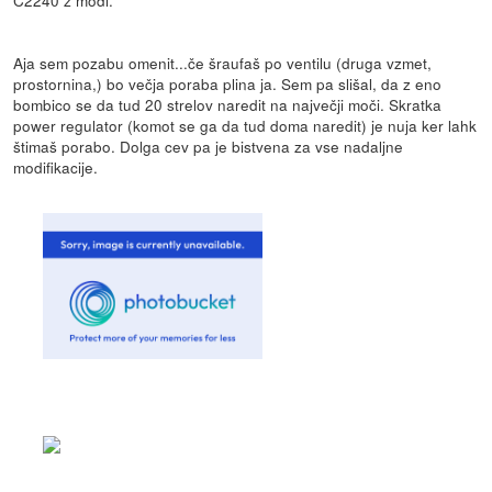
Aja sem pozabu omenit...če šraufaš po ventilu (druga vzmet,
prostornina,) bo večja poraba plina ja. Sem pa slišal, da z eno
bombico se da tud 20 strelov naredit na največji moči. Skratka
power regulator (komot se ga da tud doma naredit) je nuja ker lahk
štimaš porabo. Dolga cev pa je bistvena za vse nadaljne
modifikacije.