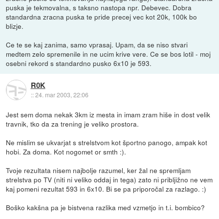
puska je tekmovalna, s taksno nastopa npr. Debevec. Dobra
standardna zracna puska te pride precej vec kot 20k, 100k bo
blizje.
Ce te se kaj zanima, samo vprasaj. Upam, da se niso stvari
medtem zelo spremenile in ne ucim krive vere. Ce se bos lotil - moj
osebni rekord s standardno pusko 6x10 je 593.
R0K
::
24. mar 2003, 22:06
Jest sem doma nekak 3km iz mesta in imam zram hiše in dost velik
travnik, tko da za trening je veliko prostora.
Ne mislim se ukvarjat s strelstvom kot športno panogo, ampak kot
hobi. Za doma. Kot nogomet or smth :).
Tvoje rezultata nisem najbolje razumel, ker žal ne spremljam
strelstva po TV (niti ni veliko oddaj in tega) zato ni pribljižno ne vem
kaj pomeni rezultat 593 in 6x10. Bi se pa priporočal za razlago. :)
Boško kakšna pa je bistvena razlika med vzmetjo in t.i. bombico?