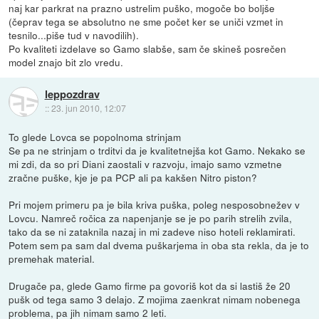
naj kar parkrat na prazno ustrelim puško, mogoče bo boljše
(čeprav tega se absolutno ne sme počet ker se uniči vzmet in
tesnilo...piše tud v navodilih).
Po kvaliteti izdelave so Gamo slabše, sam če skineš posrečen
model znajo bit zlo vredu.
leppozdrav
::
23. jun 2010, 12:07
To glede Lovca se popolnoma strinjam
Se pa ne strinjam o trditvi da je kvalitetnejša kot Gamo. Nekako se
mi zdi, da so pri Diani zaostali v razvoju, imajo samo vzmetne
zračne puške, kje je pa PCP ali pa kakšen Nitro piston?
Pri mojem primeru pa je bila kriva puška, poleg nesposobnežev v
Lovcu. Namreč ročica za napenjanje se je po parih strelih zvila,
tako da se ni zataknila nazaj in mi zadeve niso hoteli reklamirati.
Potem sem pa sam dal dvema puškarjema in oba sta rekla, da je to
premehak material.
Drugače pa, glede Gamo firme pa govoriš kot da si lastiš že 20
pušk od tega samo 3 delajo. Z mojima zaenkrat nimam nobenega
problema, pa jih nimam samo 2 leti.