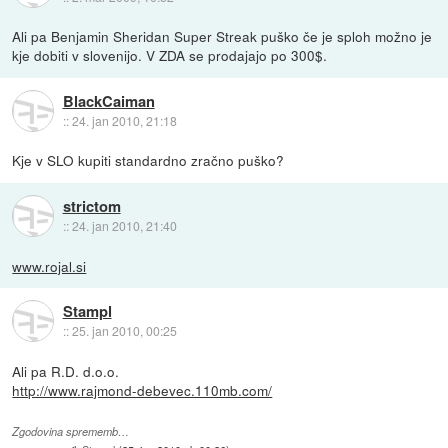
Ali pa Benjamin Sheridan Super Streak puško če je sploh možno je
kje dobiti v slovenijo. V ZDA se prodajajo po 300$.
BlackCaiman
::
24. jan 2010, 21:18
Kje v SLO kupiti standardno zračno puško?
strictom
::
24. jan 2010, 21:40
www.rojal.si
Stampl
::
25. jan 2010, 00:25
Ali pa R.D. d.o.o.
http://www.rajmond-debevec.110mb.com/
Zgodovina sprememb…