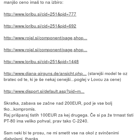
manjšo ceno imaš to na izbiro:
http://www.loribu.si/cid=251&pid=777
http://www.loribu.si/cid=251&pid=692
http://www.rojal.si/component/page,shop...
http://www.rojal.si/component/page,shop...
http://www.loribu.si/cid=251&pid=1448
http://www.diana-airguns.de/ansicht.php...
(starejši model te oz
bratec od te, ki je še nekaj cenejši...poglej v Lovcu za cene)
http://www.disport.si/default.asp?pid=m...
Skratka, zabava se začne nad 200EUR, pod je vse bolj
tko...kompromis.
Raj prišparaj tistih 100EUR za kej drugega. Če si pa že trmast tisti
PT-80 ima veliko pohval, prav tako C-2240.
Sam neki bi te prosu, ne mi smetit vse na okol z svinčenimi
diabolami. thanks