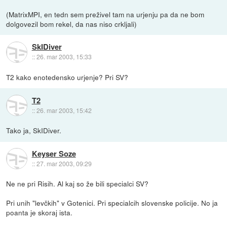
(MatrixMPI, en tedn sem preživel tam na urjenju pa da ne bom
dolgovezil bom rekel, da nas niso crkljali)
SkIDiver
::
26. mar 2003, 15:33
T2 kako enotedensko urjenje? Pri SV?
T2
::
26. mar 2003, 15:42
Tako ja, SkIDiver.
Keyser Soze
::
27. mar 2003, 09:29
Ne ne pri Risih. Al kaj so že bili specialci SV?
Pri unih "levčkih" v Gotenici. Pri specialcih slovenske policije. No ja
poanta je skoraj ista.