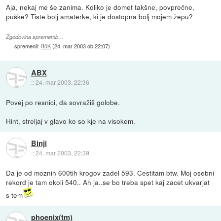
Aja, nekaj me še zanima. Koliko je domet takšne, povprečne,
puške? Tiste bolj amaterke, ki je dostopna bolj mojem žepu?
Zgodovina sprememb…
spremenil:
R0K
(
24. mar 2003 ob 22:07
)
ABX
::
24. mar 2003, 22:36
Povej po resnici, da sovražiš golobe.
Hint, streljaj v glavo ko so kje na visokem.
Binji
::
24. mar 2003, 22:39
Da je od moznih 600tih krogov zadel 593. Cestitam btw. Moj osebni
rekord je tam okoli 540.. Ah ja..se bo treba spet kaj zacet ukvarjat
s tem
phoenix(tm)