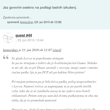
Jaz govorim osebno na podlagi lastnih izkušenj.
Zgodovina sprememb…
spremenil:
leppozdrav
(
23. jun 2010 ob 12:08
)
guest #44
::
23. jun 2010, 13:44
leppozdrav
je
23. jun 2010 ob 12:07
izjavil
:
To glede Lovca se popolnoma strinjam
Se pa ne strinjam o trditvi da je kvalitetnejša kot Gamo. Nekako
se mi zdi, da so pri Diani zaostali v razvoju, imajo samo vzmetne
zračne puške, kje je pa PCP ali pa kakšen Nitro piston?
Pri mojem primeru pa je bila kriva puška, poleg nesposobnežev
v Lovcu. Namreč ročica za napenjanje se je po parih strelih
zvila, tako da se ni zataknila nazaj in mi zadeve niso hoteli
reklamirati. Potem sem pa sam dal dvema puškarjema in oba sta
rekla, da je to premehak material.
Drugače pa, glede Gamo firme pa govoriš kot da si lastiš že 20