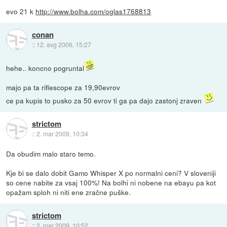
evo 21 k
http://www.bolha.com/oglas1768813
conan
::
12. avg 2006, 15:27
hehe.. koncno pogruntal
majo pa ta riflescope za 19,90evrov
ce pa kupis to pusko za 50 evrov ti ga pa dajo zastonj zraven
strictom
::
2. mar 2009, 10:34
Da obudim malo staro temo.
Kje bi se dalo dobit Gamo Whisper X po normalni ceni? V sloveniji
so cene nabite za vsaj 100%! Na bolhi ni nobene na ebayu pa kot
opažam sploh ni niti ene zračne puške.
strictom
::
2. mar 2009, 10:52