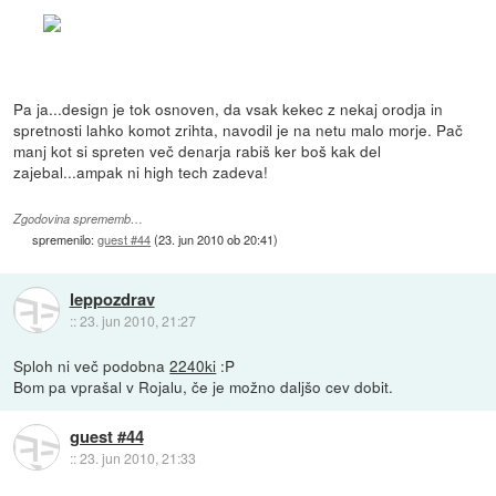
Pa ja...design je tok osnoven, da vsak kekec z nekaj orodja in
spretnosti lahko komot zrihta, navodil je na netu malo morje. Pač
manj kot si spreten več denarja rabiš ker boš kak del
zajebal...ampak ni high tech zadeva!
Zgodovina sprememb…
spremenilo:
guest #44
(
23. jun 2010 ob 20:41
)
leppozdrav
::
23. jun 2010, 21:27
Sploh ni več podobna
2240ki
:P
Bom pa vprašal v Rojalu, če je možno daljšo cev dobit.
guest #44
::
23. jun 2010, 21:33