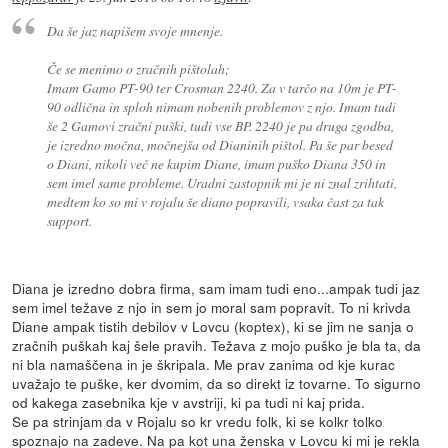
Da še jaz napišem svoje mnenje.
Če se menimo o zračnih pištolah;
Imam Gamo PT-90 ter Crosman 2240. Za v tarčo na 10m je PT-
90 odlična in sploh nimam nobenih problemov z njo. Imam tudi
še 2 Gamovi zračni puški, tudi vse BP. 2240 je pa druga zgodba,
je izredno močna, močnejša od Dianinih pištol. Pa še par besed
o Diani, nikoli več ne kupim Diane, imam puško Diana 350 in
sem imel same probleme. Uradni zastopnik mi je ni znal zrihtati,
medtem ko so mi v rojalu še diano popravili, vsaka čast za tak
support.
Diana je izredno dobra firma, sam imam tudi eno...ampak tudi jaz
sem imel težave z njo in sem jo moral sam popravit. To ni krivda
Diane ampak tistih debilov v Lovcu (koptex), ki se jim ne sanja o
zračnih puškah kaj šele pravih. Težava z mojo puško je bla ta, da
ni bla namaščena in je škripala. Me prav zanima od kje kurac
uvažajo te puške, ker dvomim, da so direkt iz tovarne. To sigurno
od kakega zasebnika kje v avstriji, ki pa tudi ni kaj prida.
Se pa strinjam da v Rojalu so kr vredu folk, ki se kolkr tolko
spoznajo na zadeve. Na pa kot una ženska v Lovcu ki mi je rekla