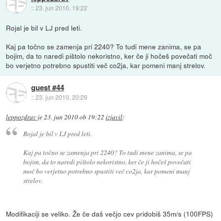
::
23. jun 2010, 19:22
Rojal je bil v LJ pred leti.
Kaj pa točno se zamenja pri 2240? To tudi mene zanima, se pa
bojim, da to naredi pištolo nekoristno, ker če ji hočeš povečati moč
bo verjetno potrebno spustiti več co2ja, kar pomeni manj strelov.
guest #44
::
23. jun 2010, 20:29
leppozdrav
je
23. jun 2010 ob 19:22
izjavil
:
Rojal je bil v LJ pred leti.
Kaj pa točno se zamenja pri 2240? To tudi mene zanima, se pa
bojim, da to naredi pištolo nekoristno, ker če ji hočeš povečati
moč bo verjetno potrebno spustiti več co2ja, kar pomeni manj
strelov.
Modifikaciji se veliko. Že če daš večjo cev pridobiš 35m/s (100FPS)