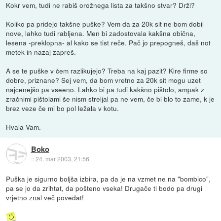
Kokr vem, tudi ne rabiš orožnega lista za takšno stvar? Drži?
Koliko pa pridejo takšne puške? Vem da za 20k sit ne bom dobil
nove, lahko tudi rabljena. Men bi zadostovala kakšna obična,
lesena -preklopna- al kako se tist reče. Pač jo prepogneš, daš not
metek in nazaj zapreš.
A se te puške v čem razlikujejo? Treba na kaj pazit? Kire firme so
dobre, priznane? Sej vem, da bom vretno za 20k sit mogu uzet
najcenejšo pa vseeno. Lahko bi pa tudi kakšno pištolo, ampak z
zračnimi pištolami še nism streljal pa ne vem, če bi blo to zame, k je
brez veze če mi bo pol ležala v kotu.
Hvala Vam.
Boko
::
24. mar 2003, 21:56
Puška je sigurno boljša izbira, pa da je na vzmet ne na "bombico",
pa se jo da zrihtat, da pošteno vseka! Drugače ti bodo pa drugi
vrjetno znal več povedat!