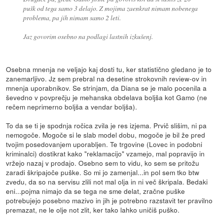
pušk od tega samo 3 delajo. Z mojima zaenkrat nimam nobenega
problema, pa jih nimam samo 2 leti.
Jaz govorim osebno na podlagi lastnih izkušenj.
Osebna mnenja ne veljajo kaj dosti tu, ker statistično gledano je to
zanemarljivo. Jz sem prebral na desetine strokovnih review-ov in
mnenja uporabnikov. Se strinjam, da Diana se je malo pocenila a
ševedno v povprečju je mehanska obdelava boljša kot Gamo (ne
rečem neprimerno boljša a vendar boljša).
To da se ti je spodnja ročica zvila je res izjema. Prvič slišim, ni pa
nemogoče. Mogoče si le slab model dobu, mogoče je bil že pred
tvojim posedovanjem uporabljen. Te trgovine (Lovec in podobni
kriminalci) dostikrat kako "reklamacijo" vzamejo, mal popravijo in
vržejo nazaj v prodajo. Osebno sem to vidu, ko sem se pritožu
zaradi škripajoče puške. So mi jo zamenjal...in pol sem tko btw
zvedu, da so na servisu zlili not mal olja in ni več škripala. Bedaki
eni...pojma nimajo da se tega ne sme delat, zračne puške
potrebujejo posebno mazivo in jih je potrebno razstavit ter pravilno
premazat, ne le olje not zlit, ker tako lahko uničiš puško.