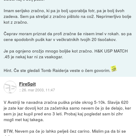
Imam serijsko zračno, ki pa jo bolj uporablja fotr, pa je bolj švoh
zadeva. Sem pa streljal z zračno pištolo na co2. Neprimerljivo bolje
kot z zračno.
Čeprav moram priznat da profi zračne še nisem imel v rokah. so pa
cene spodobnih pušk kar v večkratnikih tvojih 20 tisočakov.
Je pa ognjeno orožjo mnogo boljše kot zračno. H&K USP MATCH
.45 je nekaj kar ni za vsakogar.
Hint. Če ste gledali Tomb Raiderja veste o čem govorim.
FireSpit
::
26. mar 2003, 11:47
V Avstriji te navadna zračna puška pride okrog 5-10k. Slavija 620
je zate kar dovolj kot za začetnika samo nevem če jo še delajo, ker
sem jo jaz kupil pred eno 3 leti. Probaj kaj pogledat sam bi zihr
mogli met kaj takega.
BTW, Nevem pa če jo lahko pelješ čez carino. Mislim pa da bi se