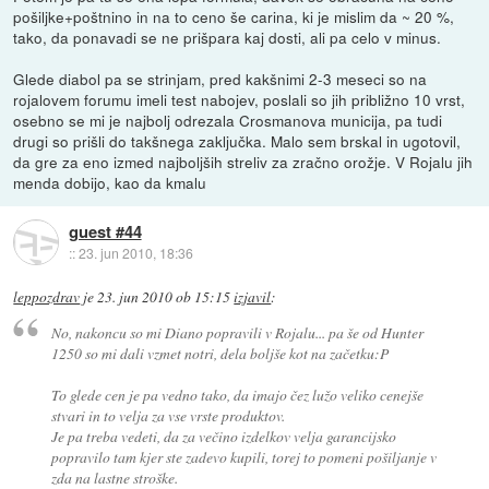
pošiljke+poštnino in na to ceno še carina, ki je mislim da ~ 20 %,
tako, da ponavadi se ne prišpara kaj dosti, ali pa celo v minus.
Glede diabol pa se strinjam, pred kakšnimi 2-3 meseci so na
rojalovem forumu imeli test nabojev, poslali so jih približno 10 vrst,
osebno se mi je najbolj odrezala Crosmanova municija, pa tudi
drugi so prišli do takšnega zaključka. Malo sem brskal in ugotovil,
da gre za eno izmed najboljših streliv za zračno orožje. V Rojalu jih
menda dobijo, kao da kmalu
guest #44
::
23. jun 2010, 18:36
leppozdrav
je
23. jun 2010 ob 15:15
izjavil
:
No, nakoncu so mi Diano popravili v Rojalu... pa še od Hunter
1250 so mi dali vzmet notri, dela boljše kot na začetku:P
To glede cen je pa vedno tako, da imajo čez lužo veliko cenejše
stvari in to velja za vse vrste produktov.
Je pa treba vedeti, da za večino izdelkov velja garancijsko
popravilo tam kjer ste zadevo kupili, torej to pomeni pošiljanje v
zda na lastne stroške.