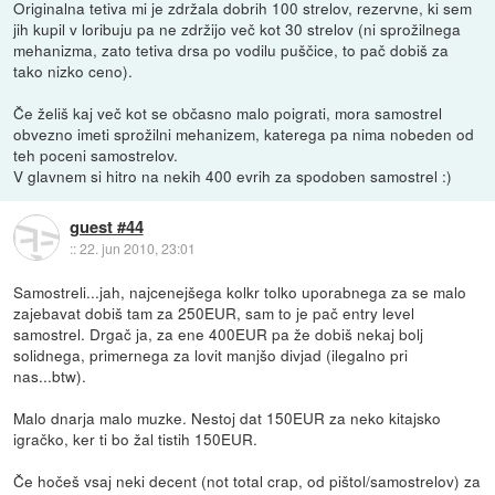
Originalna tetiva mi je zdržala dobrih 100 strelov, rezervne, ki sem
jih kupil v loribuju pa ne zdržijo več kot 30 strelov (ni sprožilnega
mehanizma, zato tetiva drsa po vodilu puščice, to pač dobiš za
tako nizko ceno).
Če želiš kaj več kot se občasno malo poigrati, mora samostrel
obvezno imeti sprožilni mehanizem, katerega pa nima nobeden od
teh poceni samostrelov.
V glavnem si hitro na nekih 400 evrih za spodoben samostrel :)
guest #44
::
22. jun 2010, 23:01
Samostreli...jah, najcenejšega kolkr tolko uporabnega za se malo
zajebavat dobiš tam za 250EUR, sam to je pač entry level
samostrel. Drgač ja, za ene 400EUR pa že dobiš nekaj bolj
solidnega, primernega za lovit manjšo divjad (ilegalno pri
nas...btw).
Malo dnarja malo muzke. Nestoj dat 150EUR za neko kitajsko
igračko, ker ti bo žal tistih 150EUR.
Če hočeš vsaj neki decent (not total crap, od pištol/samostrelov) za