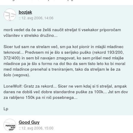
bozjak
::
12. avg 2006, 14:06
morš vedet da če se želiš naučit streljat ti vsekakor priporočam
včlanitev v strelsko družino...
Sicer tud sam ne strelam več, sm pa kot pionir in mlajši mladinec
tekmoval... Predvsem mi je šlo s serijsko puško (rekord 193/200,
372/400) in sem bil navajen zmagovat, ko sem prišel med mlajše
mladince pa je šlo s formo na dol tko da sem tisto leto ko bi moral
med mladince prenehal s treniranjem, tako da streljam le še za
šolo (vegova).
LoneWolf: Gratz za rekord... Sicer ne vem kdaj si ti streljal, ampak
danes ne dobiš več dobre standardne puške za 100k... Jst sm dov
za rabljeno 150k pa ni nič posebnega...
Lp
Good Guy
::
12. avg 2006, 15:00