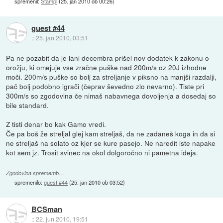
spremenil:
Stampl
(
25. jan 2010 ob 00:26
)
guest #44
::
25. jan 2010, 03:51
Pa ne pozabit da je lani decembra prišel nov dodatek k zakonu o
orožju, ki omejuje vse zračne puške nad 200m/s oz 20J izhodne
moči. 200m/s puške so bolj za streljanje v piksno na manjši razdalji,
pač bolj podobno igrači (čeprav ševedno zlo nevarno). Tiste pri
300m/s so zgodovina če nimaš nabavnega dovoljenja a dosedaj so
bile standard.
Z tisti denar bo kak Gamo vredi.
Če pa boš že streljal glej kam streljaš, da ne zadaneš koga in da si
ne streljaš na solato oz kjer se kure pasejo. Ne naredit iste napake
kot sem jz. Trosit svinec na okol dolgoročno ni pametna ideja.
Zgodovina sprememb…
spremenilo:
guest #44
(
25. jan 2010 ob 03:52
)
BCSman
::
22. jun 2010, 19:51