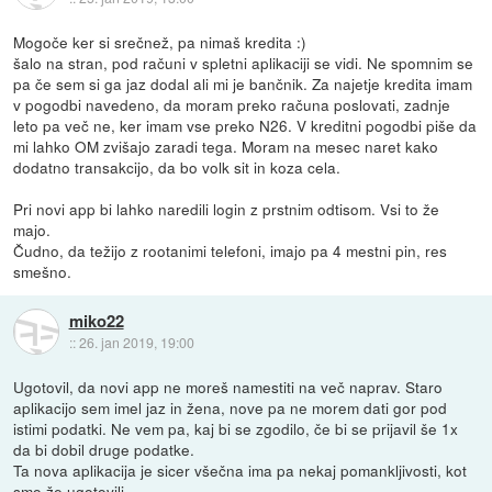
Mogoče ker si srečnež, pa nimaš kredita :)
šalo na stran, pod računi v spletni aplikaciji se vidi. Ne spomnim se
pa če sem si ga jaz dodal ali mi je bančnik. Za najetje kredita imam
v pogodbi navedeno, da moram preko računa poslovati, zadnje
leto pa več ne, ker imam vse preko N26. V kreditni pogodbi piše da
mi lahko OM zvišajo zaradi tega. Moram na mesec naret kako
dodatno transakcijo, da bo volk sit in koza cela.
Pri novi app bi lahko naredili login z prstnim odtisom. Vsi to že
majo.
Čudno, da težijo z rootanimi telefoni, imajo pa 4 mestni pin, res
smešno.
miko22
::
26. jan 2019, 19:00
Ugotovil, da novi app ne moreš namestiti na več naprav. Staro
aplikacijo sem imel jaz in žena, nove pa ne morem dati gor pod
istimi podatki. Ne vem pa, kaj bi se zgodilo, če bi se prijavil še 1x
da bi dobil druge podatke.
Ta nova aplikacija je sicer všečna ima pa nekaj pomankljivosti, kot
smo že ugotovili.