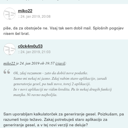
miko22
::
24. jan 2019, 20:08
piše, da za obstoječe ne. Vsaj tak sem dobil mail. Splošnih pogojev
nisem šel brat.
c0ck4m0u53
::
24. jan 2019, 21:03
miko22
je
24. jan 2019 ob 19:57
izjavil
:
Ok, zdaj razumem - zato da dobiš nove podatke.
Samo mi nekaj ni jasno. Zdaj rabim staro aplikacijo, zaradi
generatorja gesel, pa tudi novo, torej 2 aplikaciji.
In v novi aplikaciji ne vidim kredita. Pa še nekaj drugih funkcij
manjka. Ni ravno najboljša.
Sam uporabljam kalkulatorček za generiranje gesel. Poizkušam, pa
razumeti tvojo težavo. Zakaj potrebuješ staro aplikacijo za
generiranje gesel, a v tej novi verziji ne deluje?