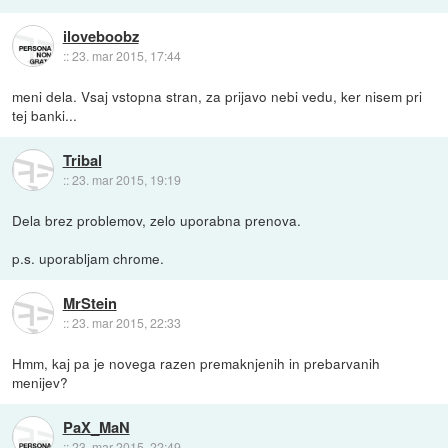
iloveboobz
::
23. mar 2015, 17:44
meni dela. Vsaj vstopna stran, za prijavo nebi vedu, ker nisem pri
tej banki...
Tribal
::
23. mar 2015, 19:19
Dela brez problemov, zelo uporabna prenova.
p.s. uporabljam chrome.
MrStein
::
23. mar 2015, 22:33
Hmm, kaj pa je novega razen premaknjenih in prebarvanih
menijev?
PaX_MaN
::
23. mar 2015, 22:49