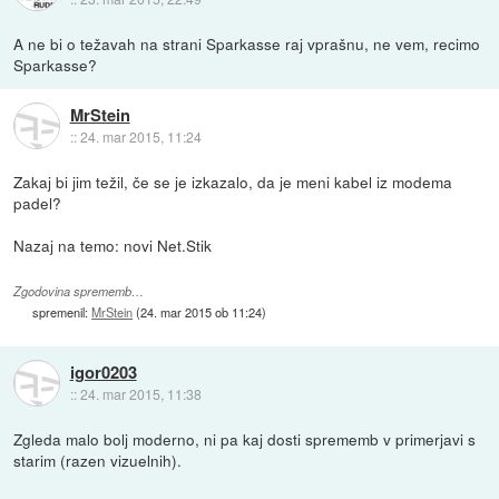
A ne bi o težavah na strani Sparkasse raj vprašnu, ne vem, recimo
Sparkasse?
MrStein
::
24. mar 2015, 11:24
Zakaj bi jim težil, če se je izkazalo, da je meni kabel iz modema
padel?
Nazaj na temo: novi Net.Stik
Zgodovina sprememb…
spremenil:
MrStein
(
24. mar 2015 ob 11:24
)
igor0203
::
24. mar 2015, 11:38
Zgleda malo bolj moderno, ni pa kaj dosti sprememb v primerjavi s
starim (razen vizuelnih).