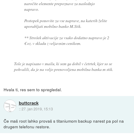
naročite elemente prepoznave za naslednjo
napravo.
Postopek ponovite za vse naprave, na katerih želite
uporabljati mobilno banko M.Stik.
** Strošek aktivacije za vsako dodatno napravo je 2
€ oz. v skladu z veljavnim cenikom.
Tole je napisano v mailu, ki sem ga dobil v četrtek, kjer so se
pohvalili, da je na voljo prenovoljena mobilna banka m stik.
Hvala ti, res sem to spregledal.
buttcrack
::
27. jan 2019, 15:13
Če maš root lahko provaš s titaniumom backup narest pa pol na
drugem telefonu restore.