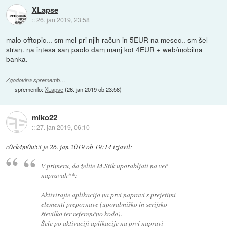
XLapse
::
26. jan 2019, 23:58
malo offtopic... sm mel pri njih račun in 5EUR na mesec.. sm šel
stran. na intesa san paolo dam manj kot 4EUR + web/mobilna
banka.
Zgodovina sprememb…
spremenilo:
XLapse
(
26. jan 2019 ob 23:58
)
miko22
::
27. jan 2019, 06:10
c0ck4m0u53
je
26. jan 2019 ob 19:14
izjavil
:
V primeru, da želite M.Stik uporabljati na več
napravah**:
Aktivirajte aplikacijo na prvi napravi s prejetimi
elementi prepoznave (uporabniško in serijsko
številko ter referenčno kodo).
Šele po aktivaciji aplikacije na prvi napravi