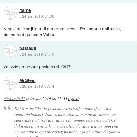
itsme
::
24. jan 2019, 21:05
V novi aplikaciji je tudi generator gesel. Po zagonu aplikacije,
desno nad gumbom Vstop.
bastadu
::
24. jan 2019, 21:40
Za izziv pa ne gre poskenirati QR?
MrStein
::
25. jan 2019, 07:44
c0ck4m0u53
je
24. jan 2019 ob 17:33
izjavil
:
Dobil sporočilo, da je od danes na voljo prenovljen m stik
(mobilna banka). Zadevo namestim na telefon in vnesem vse
zahtevane podatke (user id, serial number, reference code), si
določim pin in pričaka me obvestilo, da zadeva ni omogočena
na rootanih telefonih. Nikjer, pa nobenega obvestila, da zadeva