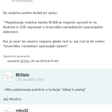
ni root friendly.
So verjetno potem dodali pri opisu:
* Registracijo mobilne banke M.Stik je mogoče opraviti le na
Android in iOS napravah s tovarniško nameščenim operacijskim
sistemom.
Kar je sicer še vseeno nejasno glede root-a, saj root je še vedno
"tovarniško nameščen operacijski sistem".
Zgodovina sprememb…
spremenil:
MrStein
(
25. jan 2019 ob 07:44
)
MrStein
::
25. jan 2019, 07:57
- Hitro plačevanje položnic s funkcijo "slikaj in plačaj"
Jej! Končno.
miko22