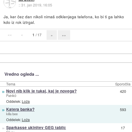
::
31. jan 2019, 16:05
Ja, ker čez dan nikoli nimaš odklenjega telefona, ko bi ti ga lahko
kdo iz rok iztrgal.
««
«
1
/ 17
»
»»
Vredno ogleda ...
Tema
Sporočila
»
Novi nlb klik je tukaj, kaj je novega?
420
Patrik0
Oddelek:
Loža
»
Katera banka?
593
killa bee
Oddelek:
Loža
»
Sparkasse ukinitev GEG tablic
17