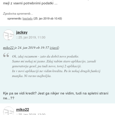
mejl z vsemi potrebnimi podatki ...
Zgodovina sprememb…
spremenilo:
bastadu
(
25. jan 2019 ob 10:43
)
jacksy
::
25. jan 2019, 11:00
miko22
je
24. jan 2019 ob 19:57
izjavil
:
Ok, zdaj razumem - zato da dobiš nove podatke.
Samo mi nekaj ni jasno. Zdaj rabim staro aplikacijo, zaradi
generatorja gesel, pa tudi novo, torej 2 aplikaciji.
In v novi aplikaciji ne vidim kredita. Pa še nekaj drugih funkcij
manjka. Ni ravno najboljša.
Kje pa se vidi kredit? Jest ga nikjer ne vidim, tudi na spletni strani
ne...??
miko22
::
25. jan 2019, 13:00