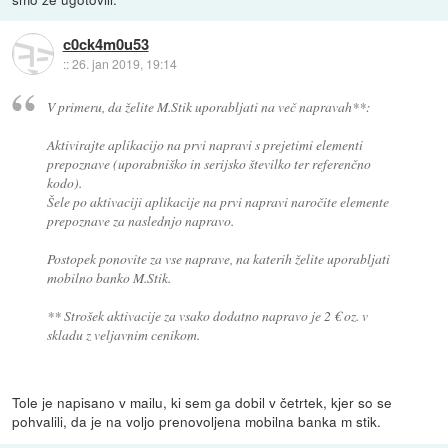
c0ck4m0u53
::
26. jan 2019, 19:14
V primeru, da želite M.Stik uporabljati na več napravah**:
Aktivirajte aplikacijo na prvi napravi s prejetimi elementi
prepoznave (uporabniško in serijsko številko ter referenčno
kodo).
Šele po aktivaciji aplikacije na prvi napravi naročite elemente
prepoznave za naslednjo napravo.
Postopek ponovite za vse naprave, na katerih želite uporabljati
mobilno banko M.Stik.
** Strošek aktivacije za vsako dodatno napravo je 2 € oz. v
skladu z veljavnim cenikom.
Tole je napisano v mailu, ki sem ga dobil v četrtek, kjer so se
pohvalili, da je na voljo prenovoljena mobilna banka m stik.