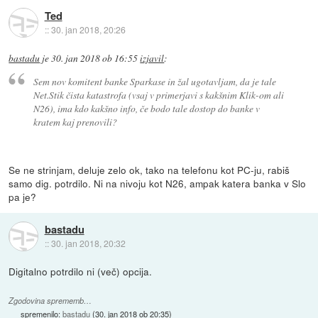
Ted
::
30. jan 2018, 20:26
bastadu
je
30. jan 2018 ob 16:55
izjavil
:
Sem nov komitent banke Sparkase in žal ugotavljam, da je tale
Net.Stik čista katastrofa (vsaj v primerjavi s kakšnim Klik-om ali
N26), ima kdo kakšno info, če bodo tale dostop do banke v
kratem kaj prenovili?
Se ne strinjam, deluje zelo ok, tako na telefonu kot PC-ju, rabiš
samo dig. potrdilo. Ni na nivoju kot N26, ampak katera banka v Slo
pa je?
bastadu
::
30. jan 2018, 20:32
Digitalno potrdilo ni (več) opcija.
Zgodovina sprememb…
spremenilo:
bastadu
(
30. jan 2018 ob 20:35
)