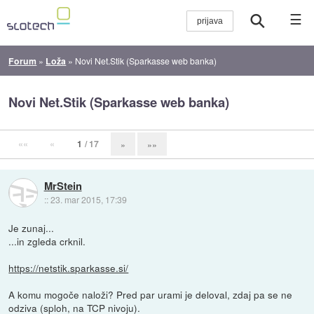
☰
Forum
»
Loža
»
Novi Net.Stik (Sparkasse web banka)
Novi Net.Stik (Sparkasse web banka)
««
«
1
/ 17
»
»»
MrStein
::
23. mar 2015, 17:39
Je zunaj...
...in zgleda crknil.
https://netstik.sparkasse.si/
A komu mogoče naloži? Pred par urami je deloval, zdaj pa se ne
odziva (sploh, na TCP nivoju).