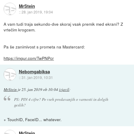
MrStein
::
28. jan 2019, 19:04
A vam tudi traja sekundo-dve skoraj vsak premik med ekrani? Z
vrtečim krogcem.
Pa še zanimivost s prometa na Mastercard:
https://imgur.com/TwPNPcr
Nebomgabiksa
::
31. jan 2019, 10:31
MrStein
je
25. jan 2019 ob 10:04
izjavil
:
PS: PIN 4 cifre? Po vseh predavanjih o varnosti in dolgih
geslih?
+ TouchID, FaceID... whatever.
MrStein