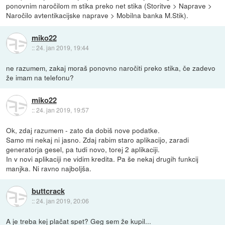
ponovnim naročilom m stika preko net stika (Storitve > Naprave >
Naročilo avtentikacijske naprave > Mobilna banka M.Stik).
miko22
::
24. jan 2019, 19:44
ne razumem, zakaj moraš ponovno naročiti preko stika, če zadevo
že imam na telefonu?
miko22
::
24. jan 2019, 19:57
Ok, zdaj razumem - zato da dobiš nove podatke.
Samo mi nekaj ni jasno. Zdaj rabim staro aplikacijo, zaradi
generatorja gesel, pa tudi novo, torej 2 aplikaciji.
In v novi aplikaciji ne vidim kredita. Pa še nekaj drugih funkcij
manjka. Ni ravno najboljša.
buttcrack
::
24. jan 2019, 20:06
A je treba kej plačat spet? Geg sem že kupil...