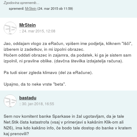
Zgodovina sprememb…
spremenil:
MrStein
(
24. mar 2015 ob 11:59
)
MrStein
::
24. mar 2015, 12:08
Jao, oddajam vlogo za eRačun, vpišem ime podjetja, kliknem "Išči",
izberem iz zadetkov, in mi izpolni obrazec.
Hočem oddati obrazec in zajamra, da podatek, ki ga je sistem sam
izpolnil, ni pravilne oblike. (davčna številka izdajatelja računa).
Pa tudi sicer zgleda klimavo (del za eRačune).
Upajmo, da to neke vrste "beta".
bastadu
::
30. jan 2018, 16:55
Sem nov komitent banke Sparkase in žal ugotavljam, da je tale
Net.Stik čista katastrofa (vsaj v primerjavi s kakšnim Klik-om ali
N26), ima kdo kakšno info, če bodo tale dostop do banke v kratem
kaj prenovili?