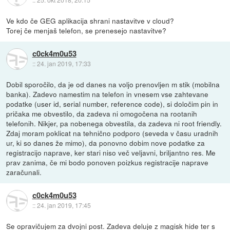
Ve kdo če GEG aplikacija shrani nastavitve v cloud?
Torej če menjaš telefon, se prenesejo nastavitve?
c0ck4m0u53
::
24. jan 2019, 17:33
Dobil sporočilo, da je od danes na voljo prenovljen m stik (mobilna
banka). Zadevo namestim na telefon in vnesem vse zahtevane
podatke (user id, serial number, reference code), si določim pin in
pričaka me obvestilo, da zadeva ni omogočena na rootanih
telefonih. Nikjer, pa nobenega obvestila, da zadeva ni root friendly.
Zdaj moram poklicat na tehnično podporo (seveda v času uradnih
ur, ki so danes že mimo), da ponovno dobim nove podatke za
registracijo naprave, ker stari niso več veljavni, briljantno res. Me
prav zanima, če mi bodo ponoven poizkus registracije naprave
zaračunali.
c0ck4m0u53
::
24. jan 2019, 17:45
Se opravičujem za dvojni post. Zadeva deluje z magisk hide ter s