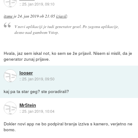
::
25. jan 2019, 09:10
itsme
je
24. jan 2019 ob 21:05
izjavil
:
V novi aplikaciji je tudi generator gesel. Po zagonu aplikacije,
desno nad gumbom Vstop.
Hvala, jaz sem iskal not, ko sem se že prijavil. Nisem si mislil, da je
generator zunaj prijave.
looser
::
25. jan 2019, 09:50
kaj pa ta star geg? ste poradirali?
MrStein
::
25. jan 2019, 10:04
Dokler novi app ne bo podpiral branja izziva s kamero, verjetno ne
bomo.