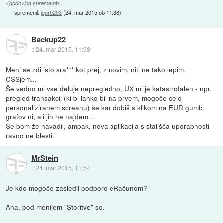
Zgodovina sprememb…
spremenil:
igor0203
(
24. mar 2015 ob 11:38
)
Backup22
::
24. mar 2015, 11:38
Meni se zdi isto sra*** kot prej, z novim, niti ne tako lepim,
CSSjem...
Še vedno mi vse deluje nepregledno, UX mi je katastrofalen - npr.
pregled transakcij (ki bi lahko bil na prvem, mogoče celo
personaliziranem screanu) še kar dobiš s klikom na EUR gumb,
grafov ni, ali jih ne najdem...
Se bom že navadil, ampak, nova aplikacija s stališča uporabnosti
ravno ne blesti.
MrStein
::
24. mar 2015, 11:54
Je kdo mogoče zasledil podporo eRačunom?
Aha, pod menijem "Storitve" so.