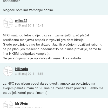
bankomatih.
Mogoče bom kar zamenjal banko.
miko22
::
15. maj 2018, 15:43
NFC imajo od letos dalje. Jaz sem zamenjal(in pač plačal
predčasno menjavo) ampak v trgovini gre dost hitreje.
Glede položnic pa ne bo držalo. Jaz jih plačujem(pozitivni račun),
če pa plačuješ mesečno nadomestilo pa nimaš provizije, samo to
ima NKBM tudi(paket komplet).
Se pa strinjam da je uporabniški vmesnik katastrofa.
Nikonja
::
15. maj 2018, 15:55
za NFC res nisem vedel da so uvedli, ampak za položnice na
svojem paketu imam do 20 kos na mesec brez provizije. Lahko me
pa ubiješ kateri paket imam :)
MrStein
::
25. okt 2018, 20:15