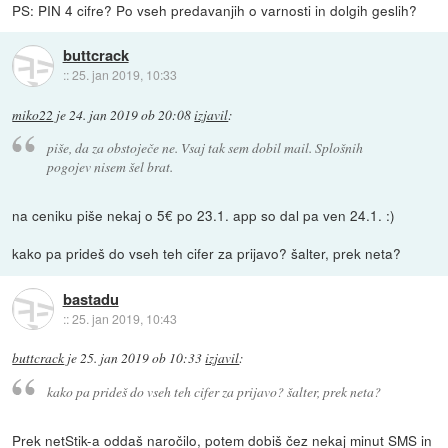
PS: PIN 4 cifre? Po vseh predavanjih o varnosti in dolgih geslih?
buttcrack
::
25. jan 2019, 10:33
miko22
je
24. jan 2019 ob 20:08
izjavil
:
piše, da za obstoječe ne. Vsaj tak sem dobil mail. Splošnih
pogojev nisem šel brat.
na ceniku piše nekaj o 5€ po 23.1. app so dal pa ven 24.1. :)
kako pa prideš do vseh teh cifer za prijavo? šalter, prek neta?
bastadu
::
25. jan 2019, 10:43
buttcrack
je
25. jan 2019 ob 10:33
izjavil
:
kako pa prideš do vseh teh cifer za prijavo? šalter, prek neta?
Prek netStik-a oddaš naročilo, potem dobiš čez nekaj minut SMS in