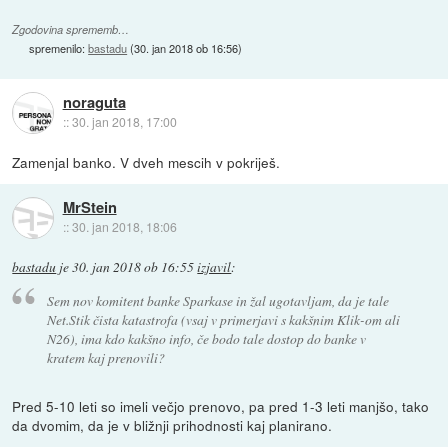
Zgodovina sprememb…
spremenilo:
bastadu
(
30. jan 2018 ob 16:56
)
noraguta
::
30. jan 2018, 17:00
Zamenjal banko. V dveh mescih v pokriješ.
MrStein
::
30. jan 2018, 18:06
bastadu
je
30. jan 2018 ob 16:55
izjavil
:
Sem nov komitent banke Sparkase in žal ugotavljam, da je tale
Net.Stik čista katastrofa (vsaj v primerjavi s kakšnim Klik-om ali
N26), ima kdo kakšno info, če bodo tale dostop do banke v
kratem kaj prenovili?
Pred 5-10 leti so imeli večjo prenovo, pa pred 1-3 leti manjšo, tako
da dvomim, da je v bližnji prihodnosti kaj planirano.