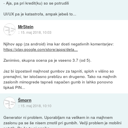
- Aja, pa pri kredit(ku) so se potrudili
UI/UX pa je katastrofa, ampak jebeš to...
MrStein
::
15. maj 2018, 10:03
Njihov app (za android) ima kar dosti negativnih komentarjev:
https://play.google.com/store/apps/deta...
Zanimivo, skupna ocena pa je vseeno 3.7 (od 5).
Jaz bi izpostavil majhnost gumbov za tapniti, sploh v višino so
premajhni, ter istočasno preblizu en drugemo. Tako na majhnih
zaslonih mimogrede tapneš napačen gumb in lahko ponovno
tipkaš PIN...
Šmorn
::
15. maj 2018, 10:10
Generator ni problem. Uporabljam na velikem in na majhnem
zaslonu pa se še nisem zmotil pri gumbih. Večji problem je mobilni
netstik. Pa še tu ni panike.