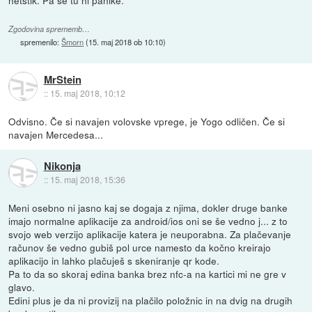
Zgodovina sprememb…
spremenilo:
Šmorn
(
15. maj 2018 ob 10:10
)
MrStein
::
15. maj 2018, 10:12
Odvisno. Če si navajen volovske vprege, je Yogo odličen. Če si
navajen Mercedesa...
Nikonja
::
15. maj 2018, 15:36
Meni osebno ni jasno kaj se dogaja z njima, dokler druge banke
imajo normalne aplikacije za android/ios oni se še vedno j... z to
svojo web verzijo aplikacije katera je neuporabna. Za plačevanje
računov še vedno gubiš pol urce namesto da kočno kreirajo
aplikacijo in lahko plačuješ s skeniranje qr kode.
Pa to da so skoraj edina banka brez nfc-a na kartici mi ne gre v
glavo.
Edini plus je da ni provizij na plačilo položnic in na dvig na drugih