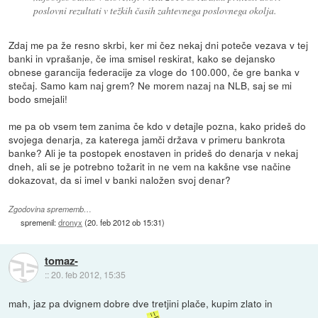
poslovni rezultati v težkih časih zahtevnega poslovnega okolja.
Zdaj me pa že resno skrbi, ker mi čez nekaj dni poteče vezava v tej
banki in vprašanje, če ima smisel reskirat, kako se dejansko
obnese garancija federacije za vloge do 100.000, če gre banka v
stečaj. Samo kam naj grem? Ne morem nazaj na NLB, saj se mi
bodo smejali!
me pa ob vsem tem zanima če kdo v detajle pozna, kako prideš do
svojega denarja, za katerega jamči država v primeru bankrota
banke? Ali je ta postopek enostaven in prideš do denarja v nekaj
dneh, ali se je potrebno tožarit in ne vem na kakšne vse načine
dokazovat, da si imel v banki naložen svoj denar?
Zgodovina sprememb…
spremenil:
dronyx
(
20. feb 2012 ob 15:31
)
tomaz-
::
20. feb 2012, 15:35
mah, jaz pa dvignem dobre dve tretjini plače, kupim zlato in