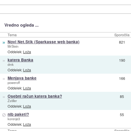
Vredno ogleda ...
Tema
Sporočila
»
Novi Net.Stik (Sparkasse web banka)
821
MrStein
Oddelek:
Loža
»
katera Banka
190
dmk
Oddelek:
Loža
»
Menjava banke
166
poweroff
Oddelek:
Loža
»
Osebni račun katera banka?
85
Zstiller
Oddelek:
Loža
⊘
nlb paketi?
55
korenje3
Oddelek:
Loža
Tema
Sporočila