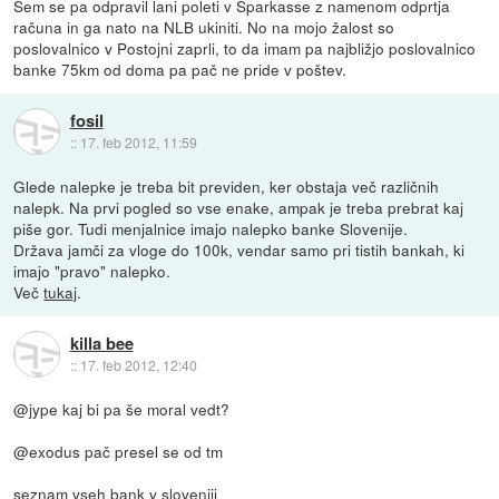
Sem se pa odpravil lani poleti v Sparkasse z namenom odprtja
računa in ga nato na NLB ukiniti. No na mojo žalost so
poslovalnico v Postojni zaprli, to da imam pa najbližjo poslovalnico
banke 75km od doma pa pač ne pride v poštev.
fosil
::
17. feb 2012, 11:59
Glede nalepke je treba bit previden, ker obstaja več različnih
nalepk. Na prvi pogled so vse enake, ampak je treba prebrat kaj
piše gor. Tudi menjalnice imajo nalepko banke Slovenije.
Država jamči za vloge do 100k, vendar samo pri tistih bankah, ki
imajo "pravo" nalepko.
Več
tukaj
.
killa bee
::
17. feb 2012, 12:40
@jype kaj bi pa še moral vedt?
@exodus pač presel se od tm
seznam vseh bank v sloveniji