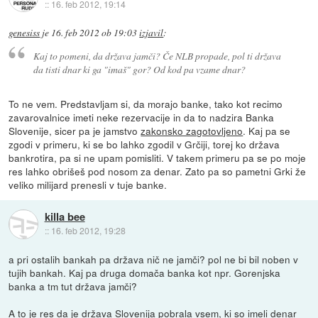
::
16. feb 2012, 19:14
genesiss
je
16. feb 2012 ob 19:03
izjavil
:
Kaj to pomeni, da država jamči? Če NLB propade, pol ti država
da tisti dnar ki ga "imaš" gor? Od kod pa vzame dnar?
To ne vem. Predstavljam si, da morajo banke, tako kot recimo
zavarovalnice imeti neke rezervacije in da to nadzira Banka
Slovenije, sicer pa je jamstvo
zakonsko zagotovljeno
. Kaj pa se
zgodi v primeru, ki se bo lahko zgodil v Grčiji, torej ko država
bankrotira, pa si ne upam pomisliti. V takem primeru pa se po moje
res lahko obrišeš pod nosom za denar. Zato pa so pametni Grki že
veliko milijard prenesli v tuje banke.
killa bee
::
16. feb 2012, 19:28
a pri ostalih bankah pa država nič ne jamči? pol ne bi bil noben v
tujih bankah. Kaj pa druga domača banka kot npr. Gorenjska
banka a tm tut država jamči?
A to je res da je država Slovenija pobrala vsem, ki so imeli denar