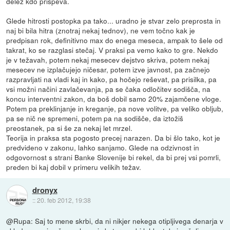
delež kdo prispeva.
Glede hitrosti postopka pa tako... uradno je stvar zelo preprosta in
naj bi bila hitra (znotraj nekaj tednov), ne vem točno kak je
predpisan rok, definitivno max do enega meseca, ampak to šele od
takrat, ko se razglasi stečaj. V praksi pa vemo kako to gre. Nekdo
je v težavah, potem nekaj mesecev dejstvo skriva, potem nekaj
mesecev ne izplačujejo ničesar, potem izve javnost, pa začnejo
razpravljati na vladi kaj in kako, pa hočejo reševat, pa prisilka, pa
vsi možni načini zavlačevanja, pa se čaka odločitev sodišča, na
koncu interventni zakon, da boš dobil samo 20% zajamčene vloge.
Potem pa preklinjanje in kreganje, pa nove volitve, pa veliko obljub,
pa se nič ne spremeni, potem pa na sodišče, da iztožiš
preostanek, pa si še za nekaj let mrzel.
Teorija in praksa sta pogosto precej narazen. Da bi šlo tako, kot je
predvideno v zakonu, lahko sanjamo. Glede na odzivnost in
odgovornost s strani Banke Slovenije bi rekel, da bi prej vsi pomrli,
preden bi kaj dobil v primeru velikih težav.
dronyx
::
20. feb 2012, 19:38
@Rupa: Saj to mene skrbi, da ni nikjer nekega otipljivega denarja v