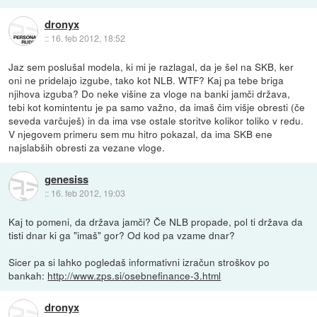
dronyx
::
16. feb 2012, 18:52
Jaz sem poslušal modela, ki mi je razlagal, da je šel na SKB, ker
oni ne pridelajo izgube, tako kot NLB. WTF? Kaj pa tebe briga
njihova izguba? Do neke višine za vloge na banki jamči država,
tebi kot komintentu je pa samo važno, da imaš čim višje obresti (če
seveda varčuješ) in da ima vse ostale storitve kolikor toliko v redu.
V njegovem primeru sem mu hitro pokazal, da ima SKB ene
najslabših obresti za vezane vloge.
genesiss
::
16. feb 2012, 19:03
Kaj to pomeni, da država jamči? Če NLB propade, pol ti država da
tisti dnar ki ga "imaš" gor? Od kod pa vzame dnar?
Sicer pa si lahko pogledaš informativni izračun stroškov po
bankah:
http://www.zps.si/osebnefinance-3.html
dronyx