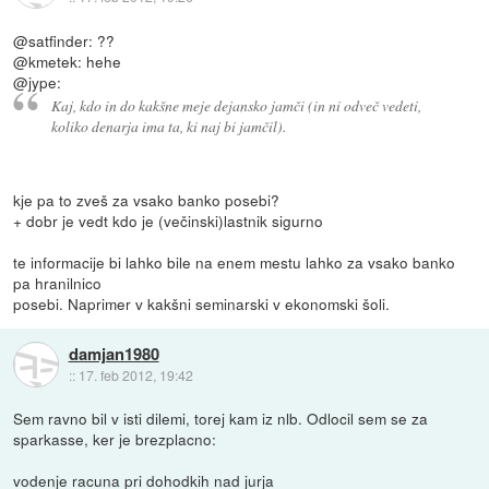
@satfinder: ??
@kmetek: hehe
@jype:
Kaj, kdo in do kakšne meje dejansko jamči (in ni odveč vedeti,
koliko denarja ima ta, ki naj bi jamčil).
kje pa to zveš za vsako banko posebi?
+ dobr je vedt kdo je (večinski)lastnik sigurno
te informacije bi lahko bile na enem mestu lahko za vsako banko
pa hranilnico
posebi. Naprimer v kakšni seminarski v ekonomski šoli.
damjan1980
::
17. feb 2012, 19:42
Sem ravno bil v isti dilemi, torej kam iz nlb. Odlocil sem se za
sparkasse, ker je brezplacno:
vodenje racuna pri dohodkih nad jurja