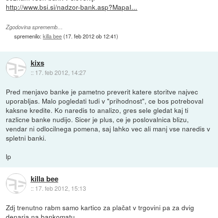
http://www.bsi.si/nadzor-bank.asp?MapaI...
Zgodovina sprememb…
spremenilo:
killa bee
(
17. feb 2012 ob 12:41
)
kixs
::
17. feb 2012, 14:27
Pred menjavo banke je pametno preverit katere storitve najvec
uporabljas. Malo pogledati tudi v "prihodnost", ce bos potreboval
kaksne kredite. Ko naredis to analizo, gres sele gledat kaj ti
razlicne banke nudijo. Sicer je plus, ce je poslovalnica blizu,
vendar ni odlocilnega pomena, saj lahko vec ali manj vse naredis v
spletni banki.
lp
killa bee
::
17. feb 2012, 15:13
Zdj trenutno rabm samo kartico za plačat v trgovini pa za dvig
denarja na bankomatu.