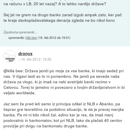
na računu v LB, 20 let nazaj? A to lahko nardijo države?
Sej jst ne grem na drugo banko zarad izgub ampak zato, ker pač
te kraje davkoplačevalskega denarja zgleda ne bo nikol konc
Zgodovina sprememb…
spremenilo:
killa bee
(
16. feb 2012 ob 19:31
)
dronyx
::
16. feb 2012, 19:35
@killa bee: Država jamči po moje za vse banke, ki imajo sedež pri
nas. V čigavi lasti so to ni pomembno. Ne jamči pa seveda naša
država za vlogo, ki jo imaš na neki avstrijski banki recimo v
Celovcu. Torej to jamstvo ni povezano s tvojim državljanstvom in bi
veljalo worldwide.
Jaz sem že pred leti samo iz principa odšel iz NLB v Abanko, pa
čeprav gre teoretično za podobno situacijo, le da je precej manjša
banka. Pa mi ni bilo nikoli žal, edino kar je res, da imaš manj
poslovalnic in bankomatov, kot pri NLB, tako da plačaš 40 centov
provizije pri dvigu na bankomatu druge banke.