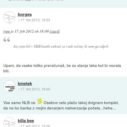
borges
::
17. feb 2012, 18:33
jype
je
17. feb 2012 ob 18:09
izjavil
:
Jaz sem bil v SKB banki enkrat za vsak račun, ki sem ga odprl.
Upam, da vsake toliko preračunaš, če so stanja taka kot bi morala
biti.
kmetek
::
17. feb 2012, 18:46
Vse samo NLB ne
Osebno celo plačo takoj dvignem komplet,
da ne bo banka z mojim denarjem malverzacije počela...hehe...
killa bee
::
17. feb 2012, 19:26