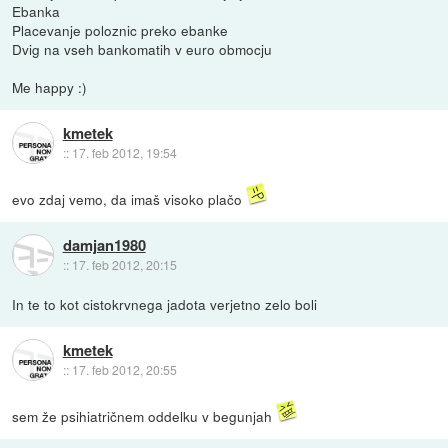
Ebanka
Placevanje poloznic preko ebanke
Dvig na vseh bankomatih v euro obmocju
Me happy :)
kmetek
::
17. feb 2012, 19:54
evo zdaj vemo, da imaš visoko plačo
damjan1980
::
17. feb 2012, 20:15
In te to kot cistokrvnega jadota verjetno zelo boli
kmetek
::
17. feb 2012, 20:55
sem že psihiatričnem oddelku v begunjah