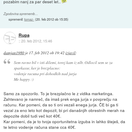
pozabim nanj za par deset let..
Zgodovina sprememb…
spremenil:
tomaz-
(
20. feb 2012 ob 15:35
)
Rupa
::
20. feb 2012, 15:46
damjan1980
je
17. feb 2012 ob 19:42
izjavil
:
Sem ravno bil v isti dilemi, torej kam iz nlb. Odlocil sem se za
sparkasse, ker je brezplacno:
vodenje racuna pri dohodkih nad jurja
Me happy :)
Samo za opozorilo. To je brezplačno le z vidika marketinga.
Zahtevano je namreč, da imaš prek enga jurja v povprečju na
računu. Kar pomeni, da so ti oni vezali enega jurja. ČE bi ga ti
vezal za eno leto kot depozit, bi pri današnjih obrestnih merah na
depozite dobil tudi več kot 40€.
Kar pomeni, da je to tvoja oportunitetna izguba in lahko šteješ, da
te letno vodenje računa stane cca 40€.