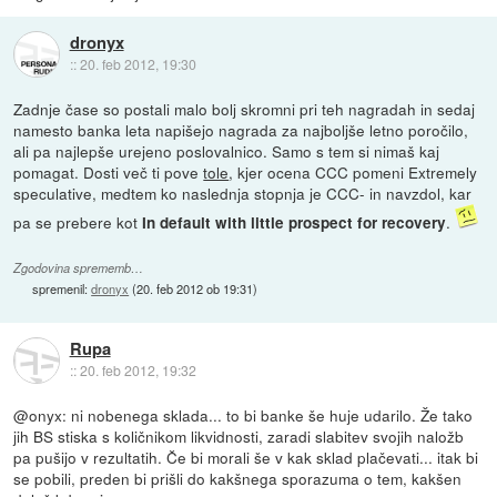
dronyx
::
20. feb 2012, 19:30
Zadnje čase so postali malo bolj skromni pri teh nagradah in sedaj
namesto banka leta napišejo nagrada za najboljše letno poročilo,
ali pa najlepše urejeno poslovalnico. Samo s tem si nimaš kaj
pomagat. Dosti več ti pove
tole
, kjer ocena CCC pomeni Extremely
speculative, medtem ko naslednja stopnja je CCC- in navzdol, kar
pa se prebere kot
.
In default with little prospect for recovery
Zgodovina sprememb…
spremenil:
dronyx
(
20. feb 2012 ob 19:31
)
Rupa
::
20. feb 2012, 19:32
@onyx: ni nobenega sklada... to bi banke še huje udarilo. Že tako
jih BS stiska s količnikom likvidnosti, zaradi slabitev svojih naložb
pa pušijo v rezultatih. Če bi morali še v kak sklad plačevati... itak bi
se pobili, preden bi prišli do kakšnega sporazuma o tem, kakšen