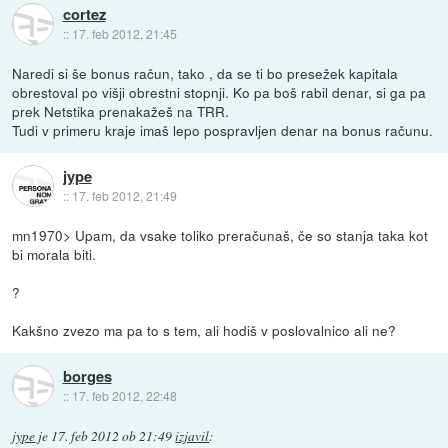
cortez
::
17. feb 2012, 21:45
Naredi si še bonus račun, tako , da se ti bo presežek kapitala
obrestoval po višji obrestni stopnji. Ko pa boš rabil denar, si ga pa
prek Netstika prenakažeš na TRR.
Tudi v primeru kraje imaš lepo pospravljen denar na bonus računu.
jype
::
17. feb 2012, 21:49
mn1970> Upam, da vsake toliko preračunaš, če so stanja taka kot
bi morala biti.
?
Kakšno zvezo ma pa to s tem, ali hodiš v poslovalnico ali ne?
borges
::
17. feb 2012, 22:48
jype
je
17. feb 2012 ob 21:49
izjavil
: