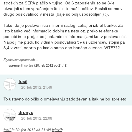
stroških za SEPA plačilo v tujino. Od 6 zaposlenih so se 3-je
ukvarjali s tem vprašanjem 5min+ in našli rešitev. Poslali so me v
drugo poslovalnico v mestu (baje so bolj usposobljeni) ;).
Tako, da je poslovalnica minorni razlog, zakaj bi izbral banko. Za
isto banko več informacijo dobim na netu oz. preko telefonske
pomoči in to prej, z bolj natančnimi informacijami kot v poslovalnici.
Najbolj me pizdi, ko vidim v poslovalnici 5+ uslužbencev, stojim pa
3,4 v vrsti, odprto pa imajo samo eno bančno okence. WTF???
Zgodovina sprememb…
spremenil:
cortez
(
20. feb 2012 ob 21:49
)
fosil
::
20. feb 2012, 21:49
To ustavno določilo o omejevanju zadolževanja itak ne bo sprejeto.
dronyx
::
20. feb 2012, 22:08
fosil
je
20. feb 2012 ob 21:49
izjavil
: