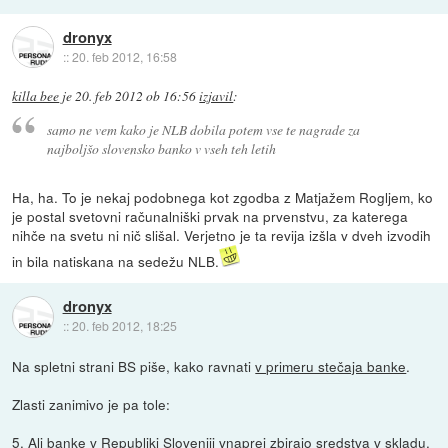
dronyx
::
20. feb 2012, 16:58
killa bee
je
20. feb 2012 ob 16:56
izjavil
:
samo ne vem kako je NLB dobila potem vse te nagrade za
najboljšo slovensko banko v vseh teh letih
Ha, ha. To je nekaj podobnega kot zgodba z Matjažem Rogljem, ko
je postal svetovni računalniški prvak na prvenstvu, za katerega
nihče na svetu ni nič slišal. Verjetno je ta revija izšla v dveh izvodih
in bila natiskana na sedežu NLB.
dronyx
::
20. feb 2012, 18:25
Na spletni strani BS piše, kako ravnati
v primeru stečaja banke
.
Zlasti zanimivo je pa tole:
5. Ali banke v Republiki Sloveniji vnaprej zbirajo sredstva v skladu,