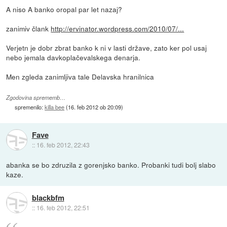
A niso A banko oropal par let nazaj?
zanimiv člank
http://ervinator.wordpress.com/2010/07/...
Verjetn je dobr zbrat banko k ni v lasti države, zato ker pol usaj
nebo jemala davkoplačevalskega denarja.
Men zgleda zanimljiva tale Delavska hranilnica
Zgodovina sprememb…
spremenilo:
killa bee
(
16. feb 2012 ob 20:09
)
Fave
::
16. feb 2012, 22:43
abanka se bo zdruzila z gorenjsko banko. Probanki tudi bolj slabo
kaze.
blackbfm
::
16. feb 2012, 22:51