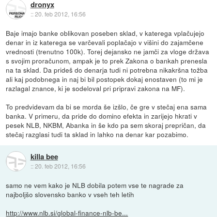
dronyx
::
20. feb 2012, 16:56
Baje imajo banke oblikovan poseben sklad, v katerega vplačujejo
denar in iz katerega se varčevali poplačajo v višini do zajamčene
vrednosti (trenutno 100k). Torej dejansko ne jamči za vloge država
s svojim proračunom, ampak je to prek Zakona o bankah prenesla
na ta sklad. Da prideš do denarja tudi ni potrebna nikakršna tožba
ali kaj podobnega in naj bi bil postopek dokaj enostaven (to mi je
razlagal znance, ki je sodeloval pri pripravi zakona na MF).
To predvidevam da bi se morda še izšlo, če gre v stečaj ena sama
banka. V primeru, da pride do domino efekta in zarijejo hkrati v
pesek NLB, NKBM, Abanka in še kdo pa sem skoraj prepričan, da
stečaj razglasi tudi ta sklad in lahko na denar kar pozabimo.
killa bee
::
20. feb 2012, 16:56
samo ne vem kako je NLB dobila potem vse te nagrade za
najboljšo slovensko banko v vseh teh letih
http://www.nlb.si/global-finance-nlb-be...