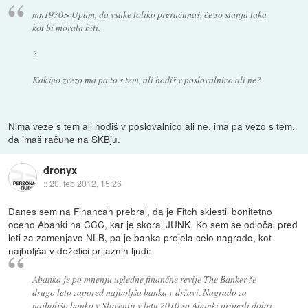
mn1970> Upam, da vsake toliko preračunaš, če so stanja taka
kot bi morala biti.
?
Kakšno zvezo ma pa to s tem, ali hodiš v poslovalnico ali ne?
Nima veze s tem ali hodiš v poslovalnico ali ne, ima pa vezo s tem,
da imaš račune na SKBju.
dronyx
::
20. feb 2012, 15:26
Danes sem na Financah prebral, da je Fitch sklestil bonitetno
oceno Abanki na CCC, kar je skoraj JUNK. Ko sem se odločal pred
leti za zamenjavo NLB, pa je banka prejela celo nagrado, kot
najboljša v deželici prijaznih ljudi:
Abanka je po mnenju ugledne finančne revije The Banker že
drugo leto zapored najboljša banka v državi. Nagrado za
najboljšo banko v Sloveniji v letu 2010 so Abanki prinesli dobri