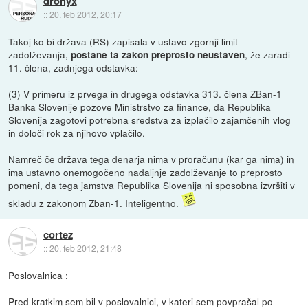
dronyx
::
20. feb 2012, 20:17
Takoj ko bi država (RS) zapisala v ustavo zgornji limit
zadolževanja,
, že zaradi
postane ta zakon preprosto neustaven
11. člena, zadnjega odstavka:
(3) V primeru iz prvega in drugega odstavka 313. člena ZBan-1
Banka Slovenije pozove Ministrstvo za finance, da Republika
Slovenija zagotovi potrebna sredstva za izplačilo zajamčenih vlog
in določi rok za njihovo vplačilo.
Namreč če država tega denarja nima v proračunu (kar ga nima) in
ima ustavno onemogočeno nadaljnje zadolževanje to preprosto
pomeni, da tega jamstva Republika Slovenija ni sposobna izvršiti v
skladu z zakonom Zban-1. Inteligentno.
cortez
::
20. feb 2012, 21:48
Poslovalnica :
Pred kratkim sem bil v poslovalnici, v kateri sem povprašal po