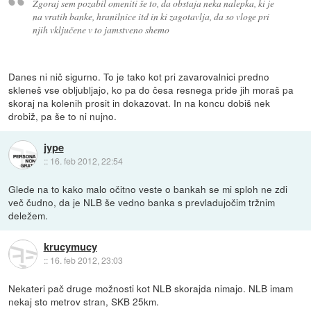
Zgoraj sem pozabil omeniti še to, da obstaja neka nalepka, ki je
na vratih banke, hranilnice itd in ki zagotavlja, da so vloge pri
njih vključene v to jamstveno shemo
Danes ni nič sigurno. To je tako kot pri zavarovalnici predno
skleneš vse obljubljajo, ko pa do česa resnega pride jih moraš pa
skoraj na kolenih prosit in dokazovat. In na koncu dobiš nek
drobiž, pa še to ni nujno.
jype
::
16. feb 2012, 22:54
Glede na to kako malo očitno veste o bankah se mi sploh ne zdi
več čudno, da je NLB še vedno banka s prevladujočim tržnim
deležem.
krucymucy
::
16. feb 2012, 23:03
Nekateri pač druge možnosti kot NLB skorajda nimajo. NLB imam
nekaj sto metrov stran, SKB 25km.