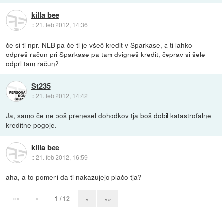
killa bee
::
21. feb 2012, 14:36
če si ti npr. NLB pa če ti je všeč kredit v Sparkase, a ti lahko
odpreš račun pri Sparkase pa tam dvigneš kredit, čeprav si šele
odprl tam račun?
St235
::
21. feb 2012, 14:42
Ja, samo če ne boš prenesel dohodkov tja boš dobil katastrofalne
kreditne pogoje.
killa bee
::
21. feb 2012, 16:59
aha, a to pomeni da ti nakazujejo plačo tja?
««
«
1
/ 12
»
»»