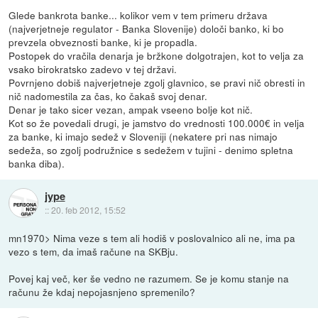
Glede bankrota banke... kolikor vem v tem primeru država
(najverjetneje regulator - Banka Slovenije) določi banko, ki bo
prevzela obveznosti banke, ki je propadla.
Postopek do vračila denarja je bržkone dolgotrajen, kot to velja za
vsako birokratsko zadevo v tej državi.
Povrnjeno dobiš najverjetneje zgolj glavnico, se pravi nič obresti in
nič nadomestila za čas, ko čakaš svoj denar.
Denar je tako sicer vezan, ampak vseeno bolje kot nič.
Kot so že povedali drugi, je jamstvo do vrednosti 100.000€ in velja
za banke, ki imajo sedež v Sloveniji (nekatere pri nas nimajo
sedeža, so zgolj podružnice s sedežem v tujini - denimo spletna
banka diba).
jype
::
20. feb 2012, 15:52
mn1970> Nima veze s tem ali hodiš v poslovalnico ali ne, ima pa
vezo s tem, da imaš račune na SKBju.
Povej kaj več, ker še vedno ne razumem. Se je komu stanje na
računu že kdaj nepojasnjeno spremenilo?