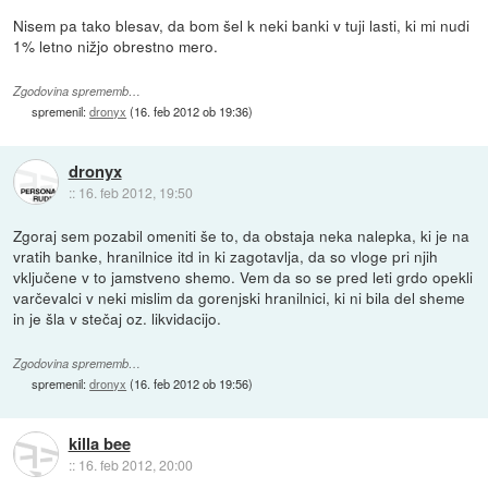
Nisem pa tako blesav, da bom šel k neki banki v tuji lasti, ki mi nudi
1% letno nižjo obrestno mero.
Zgodovina sprememb…
spremenil:
dronyx
(
16. feb 2012 ob 19:36
)
dronyx
::
16. feb 2012, 19:50
Zgoraj sem pozabil omeniti še to, da obstaja neka nalepka, ki je na
vratih banke, hranilnice itd in ki zagotavlja, da so vloge pri njih
vključene v to jamstveno shemo. Vem da so se pred leti grdo opekli
varčevalci v neki mislim da gorenjski hranilnici, ki ni bila del sheme
in je šla v stečaj oz. likvidacijo.
Zgodovina sprememb…
spremenil:
dronyx
(
16. feb 2012 ob 19:56
)
killa bee
::
16. feb 2012, 20:00