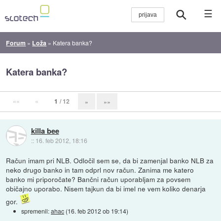
☰
Forum
»
Loža
»
Katera banka?
Katera banka?
««
«
1
/ 12
»
»»
killa bee
::
16. feb 2012, 18:16
Račun imam pri NLB. Odločil sem se, da bi zamenjal banko NLB za
neko drugo banko in tam odprl nov račun. Zanima me katero
banko mi priporočate? Bančni račun uporabljam za povsem
običajno uporabo. Nisem tajkun da bi imel ne vem koliko denarja
gor.
spremenil:
ahac
(
16. feb 2012 ob 19:14
)