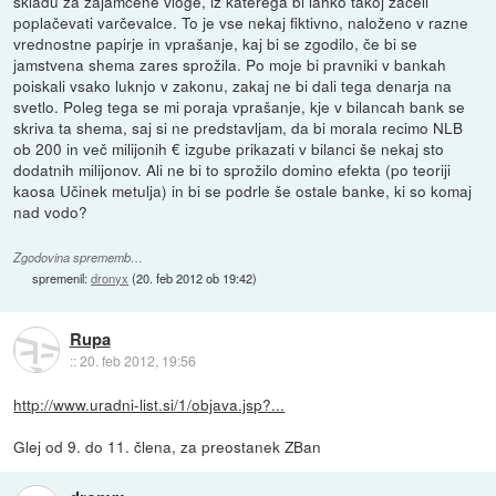
skladu za zajamčene vloge, iz katerega bi lahko takoj začeli
poplačevati varčevalce. To je vse nekaj fiktivno, naloženo v razne
vrednostne papirje in vprašanje, kaj bi se zgodilo, če bi se
jamstvena shema zares sprožila. Po moje bi pravniki v bankah
poiskali vsako luknjo v zakonu, zakaj ne bi dali tega denarja na
svetlo. Poleg tega se mi poraja vprašanje, kje v bilancah bank se
skriva ta shema, saj si ne predstavljam, da bi morala recimo NLB
ob 200 in več milijonih € izgube prikazati v bilanci še nekaj sto
dodatnih milijonov. Ali ne bi to sprožilo domino efekta (po teoriji
kaosa Učinek metulja) in bi se podrle še ostale banke, ki so komaj
nad vodo?
Zgodovina sprememb…
spremenil:
dronyx
(
20. feb 2012 ob 19:42
)
Rupa
::
20. feb 2012, 19:56
http://www.uradni-list.si/1/objava.jsp?...
Glej od 9. do 11. člena, za preostanek ZBan