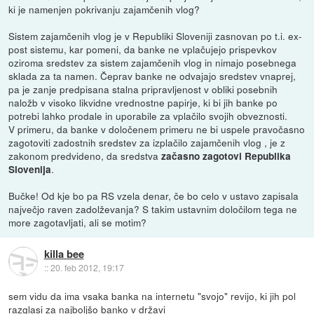
ki je namenjen pokrivanju zajamčenih vlog?
Sistem zajamčenih vlog je v Republiki Sloveniji zasnovan po t.i. ex-
post sistemu, kar pomeni, da banke ne vplačujejo prispevkov
oziroma sredstev za sistem zajamčenih vlog in nimajo posebnega
sklada za ta namen. Čeprav banke ne odvajajo sredstev vnaprej,
pa je zanje predpisana stalna pripravljenost v obliki posebnih
naložb v visoko likvidne vrednostne papirje, ki bi jih banke po
potrebi lahko prodale in uporabile za vplačilo svojih obveznosti.
V primeru, da banke v določenem primeru ne bi uspele pravočasno
zagotoviti zadostnih sredstev za izplačilo zajamčenih vlog , je z
zakonom predvideno, da sredstva
začasno zagotovi Republika
.
Slovenija
Bučke! Od kje bo pa RS vzela denar, če bo celo v ustavo zapisala
največjo raven zadolževanja? S takim ustavnim določilom tega ne
more zagotavljati, ali se motim?
killa bee
::
20. feb 2012, 19:17
sem vidu da ima vsaka banka na internetu "svojo" revijo, ki jih pol
razglasi za najboljšo banko v državi