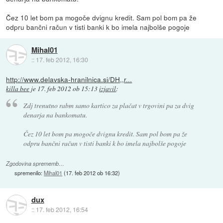
Čez 10 let bom pa mogoče dvignu kredit. Sam pol bom pa že
odpru bančni račun v tisti banki k bo imela najbolše pogoje
Mihal01
::
17. feb 2012, 16:30
http://www.delavska-hranilnica.si/DH,,r...
killa bee
je
17. feb 2012 ob 15:13
izjavil
:
Zdj trenutno rabm samo kartico za plačat v trgovini pa za dvig
denarja na bankomatu.
Čez 10 let bom pa mogoče dvignu kredit. Sam pol bom pa že
odpru bančni račun v tisti banki k bo imela najbolše pogoje
Zgodovina sprememb…
spremenilo:
Mihal01
(
17. feb 2012 ob 16:32
)
dux
::
17. feb 2012, 16:54