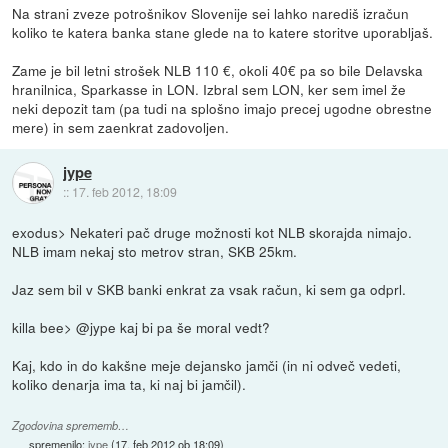
Na strani zveze potrošnikov Slovenije sei lahko narediš izračun
koliko te katera banka stane glede na to katere storitve uporabljaš.
Zame je bil letni strošek NLB 110 €, okoli 40€ pa so bile Delavska
hranilnica, Sparkasse in LON. Izbral sem LON, ker sem imel že
neki depozit tam (pa tudi na splošno imajo precej ugodne obrestne
mere) in sem zaenkrat zadovoljen.
jype
::
17. feb 2012, 18:09
exodus> Nekateri pač druge možnosti kot NLB skorajda nimajo.
NLB imam nekaj sto metrov stran, SKB 25km.
Jaz sem bil v SKB banki enkrat za vsak račun, ki sem ga odprl.
killa bee> @jype kaj bi pa še moral vedt?
Kaj, kdo in do kakšne meje dejansko jamči (in ni odveč vedeti,
koliko denarja ima ta, ki naj bi jamčil).
Zgodovina sprememb…
spremenilo:
jype
(
17. feb 2012 ob 18:09
)