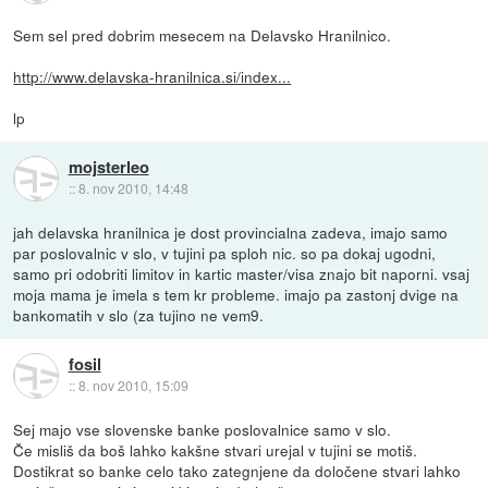
Sem sel pred dobrim mesecem na Delavsko Hranilnico.
http://www.delavska-hranilnica.si/index...
lp
mojsterleo
::
8. nov 2010, 14:48
jah delavska hranilnica je dost provincialna zadeva, imajo samo
par poslovalnic v slo, v tujini pa sploh nic. so pa dokaj ugodni,
samo pri odobriti limitov in kartic master/visa znajo bit naporni. vsaj
moja mama je imela s tem kr probleme. imajo pa zastonj dvige na
bankomatih v slo (za tujino ne vem9.
fosil
::
8. nov 2010, 15:09
Sej majo vse slovenske banke poslovalnice samo v slo.
Če misliš da boš lahko kakšne stvari urejal v tujini se motiš.
Dostikrat so banke celo tako zategnjene da določene stvari lahko