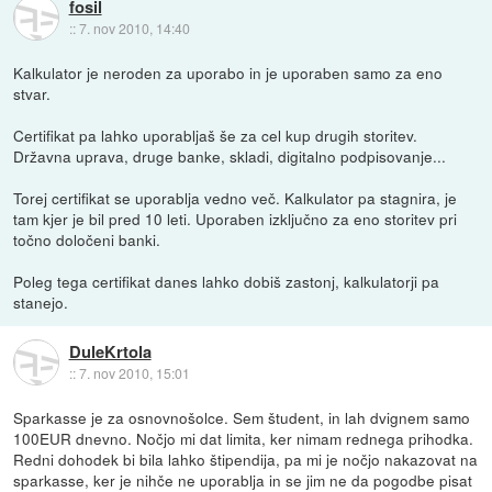
fosil
::
7. nov 2010, 14:40
Kalkulator je neroden za uporabo in je uporaben samo za eno
stvar.
Certifikat pa lahko uporabljaš še za cel kup drugih storitev.
Državna uprava, druge banke, skladi, digitalno podpisovanje...
Torej certifikat se uporablja vedno več. Kalkulator pa stagnira, je
tam kjer je bil pred 10 leti. Uporaben izključno za eno storitev pri
točno določeni banki.
Poleg tega certifikat danes lahko dobiš zastonj, kalkulatorji pa
stanejo.
DuleKrtola
::
7. nov 2010, 15:01
Sparkasse je za osnovnošolce. Sem študent, in lah dvignem samo
100EUR dnevno. Nočjo mi dat limita, ker nimam rednega prihodka.
Redni dohodek bi bila lahko štipendija, pa mi je nočjo nakazovat na
sparkasse, ker je nihče ne uporablja in se jim ne da pogodbe pisat