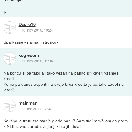
lp
Dzuro10
::
10. nov 2010, 19:24
Sparkasse - najmanj stroškov
kogledom
::
11. nov 2010, 01:06
Na koncu si pa tako ali tako vezan na banko pri kateri vzameš
kredit.
Komu pa danes uspe iti na svoje brez kredita je pa tako zadel na
loteriji.
mainman
::
22. feb 2011, 12:32
Kakšno je trenutno stanje glede bank? Sam tudi ramišljam da grem
z NLB ravno zaradi svinjarij, ki so jih delali.