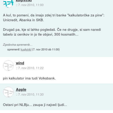
::
7. nov 2010, 11:00
A kul, to pomeni, da imajo zdej tri banke "kalkulatorčke za pine":
Unicredit, Abanka in SKB.
Drugač pa, kje si lahko pogledaš. Če ne drugje, si sam naredi
tabelo iz cenikov in jo tle objavi, 300 kosmatih...
Zgodovina sprememb…
spremenil:
kuglvinkl
(
7. nov 2010 ob 11:00
)
wind
::
7. nov 2010, 11:22
pin kalkulator ima tudi Volksbank.
Apple
::
7. nov 2010, 11:30
Ostani pri NLBju... zaupa ji največ ljudi...