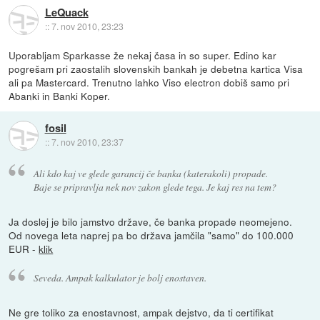
LeQuack
::
7. nov 2010, 23:23
Uporabljam Sparkasse že nekaj časa in so super. Edino kar
pogrešam pri zaostalih slovenskih bankah je debetna kartica Visa
ali pa Mastercard. Trenutno lahko Viso electron dobiš samo pri
Abanki in Banki Koper.
fosil
::
7. nov 2010, 23:37
Ali kdo kaj ve glede garancij če banka (katerakoli) propade.
Baje se pripravlja nek nov zakon glede tega. Je kaj res na tem?
Ja doslej je bilo jamstvo države, če banka propade neomejeno.
Od novega leta naprej pa bo država jamčila "samo" do 100.000
EUR -
klik
Seveda. Ampak kalkulator je bolj enostaven.
Ne gre toliko za enostavnost, ampak dejstvo, da ti certifikat