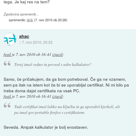
tega. Je kaj res na tem?
Zgodovina sprememb…
spremenilo:
dmk
(
7. nov 2010 ob 20:26
)
ahac
::
7. nov 2010, 20:33
fosil
je
7. nov 2010 ob 16:41
izjavil
:
Torej imaš vedno in povsod s sabo kalkulator?
Samo, če pričakujem, da ga bom potreboval. Če ga ne vzamem,
sem pa itak na istem kot če bi se uporabljal certifikat. Ni mi bilo pa
treba doma dajat certifikata na vsak PC.
fosil
je
7. nov 2010 ob 16:41
izjavil
:
Tudi certifikat imaš lahko na ključku in ga uporabiš kjerkoli, ali
pa imaš gor portable firefox s certifikatom.
Seveda. Ampak kalkulator je bolj enostaven.