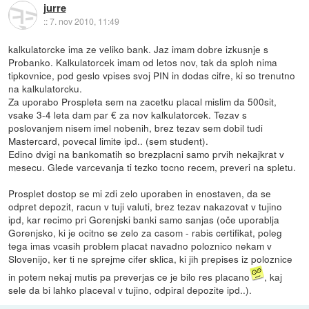
jurre
::
7. nov 2010, 11:49
kalkulatorcke ima ze veliko bank. Jaz imam dobre izkusnje s
Probanko. Kalkulatorcek imam od letos nov, tak da sploh nima
tipkovnice, pod geslo vpises svoj PIN in dodas cifre, ki so trenutno
na kalkulatorcku.
Za uporabo Prospleta sem na zacetku placal mislim da 500sit,
vsake 3-4 leta dam par € za nov kalkulatorcek. Tezav s
poslovanjem nisem imel nobenih, brez tezav sem dobil tudi
Mastercard, povecal limite ipd.. (sem student).
Edino dvigi na bankomatih so brezplacni samo prvih nekajkrat v
mesecu. Glede varcevanja ti tezko tocno recem, preveri na spletu.
Prosplet dostop se mi zdi zelo uporaben in enostaven, da se
odpret depozit, racun v tuji valuti, brez tezav nakazovat v tujino
ipd, kar recimo pri Gorenjski banki samo sanjas (oče uporablja
Gorenjsko, ki je ocitno se zelo za casom - rabis certifikat, poleg
tega imas vcasih problem placat navadno poloznico nekam v
Slovenijo, ker ti ne sprejme cifer sklica, ki jih prepises iz poloznice
in potem nekaj mutis pa preverjas ce je bilo res placano
, kaj
sele da bi lahko placeval v tujino, odpiral depozite ipd..).