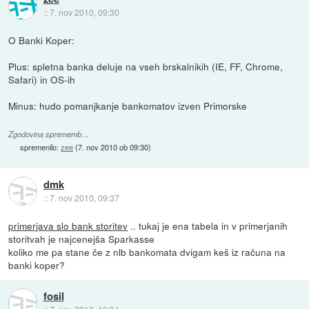
::
7. nov 2010, 09:30
O Banki Koper:
Plus: spletna banka deluje na vseh brskalnikih (IE, FF, Chrome,
Safari) in OS-ih
Minus: hudo pomanjkanje bankomatov izven Primorske
Zgodovina sprememb…
spremenilo:
zee
(
7. nov 2010 ob 09:30
)
dmk
::
7. nov 2010, 09:37
primerjava slo bank storitev
.. tukaj je ena tabela in v primerjanih
storitvah je najcenejša Sparkasse
koliko me pa stane če z nlb bankomata dvigam keš iz računa na
banki koper?
fosil