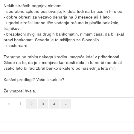
Nekih strašnih pogojev nimam:
- uporabno spletno poslovanje, ki dela tudi na Linuxu in Firefox
- dobre obresti za vezavo denarja na 3 mesece ali 1 leto
- ugodni stroški kar se tiče vodenja računa in plačila položnic,
trajnikov
- brezplačni dvigi na drugih bankomatih, nimam časa, da bi iskal
pravi bankomat. Seveda je to mišljeno za Slovenijo
- mastercard
Trenutno ne rabim nekega kredita, mogoče kdaj v prihodnosti.
Glede na to, da je z menjavo kar dosti dela in to ne bi rad delal
vsako leto bi rad zbral banko s katero bo naslednja leta mir.
Kakšni predlogi? Vaše izkušnje?
Že vnaprej hvala.
«
1
2
3
4
»