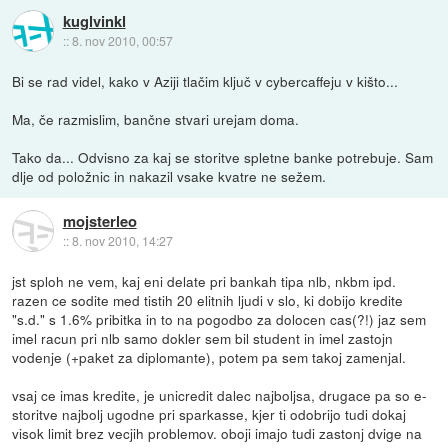
kuglvinkl
::
8. nov 2010, 00:57
Bi se rad videl, kako v Aziji tlačim ključ v cybercaffeju v kišto...
Ma, če razmislim, bančne stvari urejam doma.
Tako da... Odvisno za kaj se storitve spletne banke potrebuje. Sam
dlje od položnic in nakazil vsake kvatre ne sežem.
mojsterleo
::
8. nov 2010, 14:27
jst sploh ne vem, kaj eni delate pri bankah tipa nlb, nkbm ipd.
razen ce sodite med tistih 20 elitnih ljudi v slo, ki dobijo kredite
"s.d." s 1.6% pribitka in to na pogodbo za dolocen cas(?!) jaz sem
imel racun pri nlb samo dokler sem bil student in imel zastojn
vodenje (+paket za diplomante), potem pa sem takoj zamenjal.
vsaj ce imas kredite, je unicredit dalec najboljsa, drugace pa so e-
storitve najbolj ugodne pri sparkasse, kjer ti odobrijo tudi dokaj
visok limit brez vecjih problemov. oboji imajo tudi zastonj dvige na