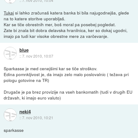
::
7. nov 2010, 10:04
Tukaj
si lahko zračunaš katera banka bi bila najugodnejša, glede
na to katere storitve uporabljaš.
Kar se tiče obrestnih mer, boš moral pa posebej pogledat.
Zate bi znala bit dobra delavska hranilnica, ker so dokaj ugodni,
imajo pa tudi kar visoke obrestne mere za varčevanje.
blue
::
7. nov 2010, 10:07
Sparkasse je med cenejšimi kar se tiče stroškov.
Edina pomnkljivost je, da imajo zelo malo poslovalnic ( težava pri
pologu gotovine na TR)
Drugače je pa brez provizije na vseh bankomatih (tudi v drugih EU
državah, ki imajo euro valuto)
neki4
::
7. nov 2010, 10:21
sparkasse