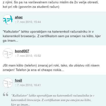
z njimi. So pa na varčevalnem računu mislim da 2x večje obresti,
kot pri nlb (govorim za studenti račun)
ahac
::
7. nov 2010, 15:44
"Kalkulator" lahko uporabljam na kateremkoli računalniku in v
kateremkoli browserju. Z certifikatom sem pa omejen na kišto, kjer
ga imam...
bond007
::
7. nov 2010, 15:52
JSt mam kišto (telefon) zmaraj pri roki, tako, da ubistvu niti nisem
omejen! Telefon je ena el cheapo nokia...
fosil
::
7. nov 2010, 16:41
"Kalkulator" lahko uporabljam na kateremkoli računalniku in v
kateremkoli browserju. Z certifikatom sem pa omejen na kišto,
kjer ga imam...