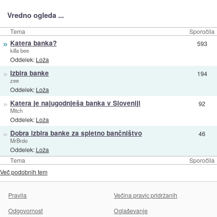
Vredno ogleda ...
Tema
Sporočila
»
Katera banka?
593
killa bee
Oddelek:
Loža
»
Izbira banke
194
zee
Oddelek:
Loža
»
Katera je najugodnješa banka v Sloveniji
92
Mitch
Oddelek:
Loža
»
Dobra izbira banke za spletno bančništvo
46
MrBrdo
Oddelek:
Loža
Tema
Sporočila
Več podobnih tem
Pravila
Večina pravic pridržanih
Odgovornost
Oglaševanje