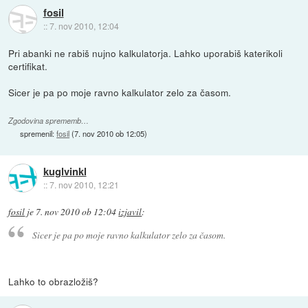
fosil
::
7. nov 2010, 12:04
Pri abanki ne rabiš nujno kalkulatorja. Lahko uporabiš katerikoli
certifikat.
Sicer je pa po moje ravno kalkulator zelo za časom.
Zgodovina sprememb…
spremenil:
fosil
(
7. nov 2010 ob 12:05
)
kuglvinkl
::
7. nov 2010, 12:21
fosil
je
7. nov 2010 ob 12:04
izjavil
:
Sicer je pa po moje ravno kalkulator zelo za časom.
Lahko to obrazložiš?