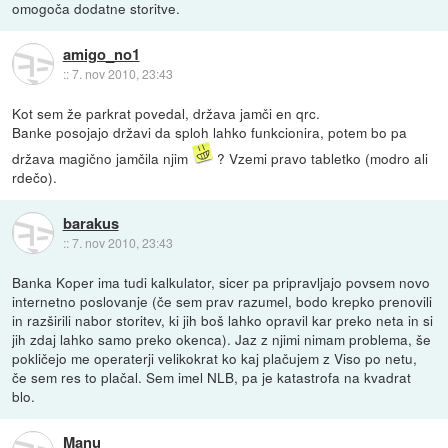
omogoča dodatne storitve.
amigo_no1
::
7. nov 2010, 23:43
Kot sem že parkrat povedal, država jamči en qrc.
Banke posojajo državi da sploh lahko funkcionira, potem bo pa
država magično jamčila njim
? Vzemi pravo tabletko (modro ali
rdečo).
barakus
::
7. nov 2010, 23:43
Banka Koper ima tudi kalkulator, sicer pa pripravljajo povsem novo
internetno poslovanje (če sem prav razumel, bodo krepko prenovili
in razširili nabor storitev, ki jih boš lahko opravil kar preko neta in si
jih zdaj lahko samo preko okenca). Jaz z njimi nimam problema, še
pokličejo me operaterji velikokrat ko kaj plačujem z Viso po netu,
če sem res to plačal. Sem imel NLB, pa je katastrofa na kvadrat
blo.
Manu