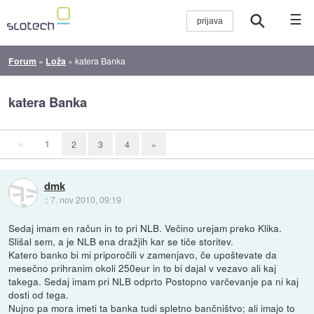
☰
Forum
»
Loža
»
katera Banka
katera Banka
«
1
2
3
4
»
dmk
::
7. nov 2010, 09:19
Sedaj imam en račun in to pri NLB. Večino urejam preko Klika.
Slišal sem, a je NLB ena dražjih kar se tiče storitev.
Katero banko bi mi priporočili v zamenjavo, če upoštevate da
mesečno prihranim okoli 250eur in to bi dajal v vezavo ali kaj
takega. Sedaj imam pri NLB odprto Postopno varčevanje pa ni kaj
dosti od tega.
Nujno pa mora imeti ta banka tudi spletno bančništvo; ali imajo to