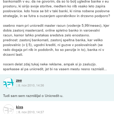
bankomatih v eu. da ne govorim, da so to bolj ugledne banke v eu
prostoru, ki sirijo svoje storitve, medtem ko nlb vsako leto zapira
poslovanice. kdo hoce se bit v taki banki, ki nima nobene poslovne
strategije, in se futra s cuzanjem uporabnikov in drzavno podporo?
osebno mam pri unicredit master racun (vodenje 5,99/mesec), kjer
dobis zastonj mastercard, online spletno banko in varcevalni
racun, kamor lahko pretakas sredstva zelo enostavno.
prednost: zastonj bankomati, zastonj speltna banka, kar veliko
poslovalnic (v lj 5), ugodni krediti, ni guzve v poslovalnicah (se
rado dogaja pri nlb in podobnih, ko so penzije in to), banka ni v
drzavni lasti.
nocem delat zdaj tukaj neke reklame, ampak si jo zasluzjo.
sparkasse al pa unicredit, jst bi na vasem mestu resno razmislil...
zee
::
8. nov 2010, 14:36
Tudi sam sem razmišljal o Unicredit-u.
kixs
::
8. nov 2010, 14:37