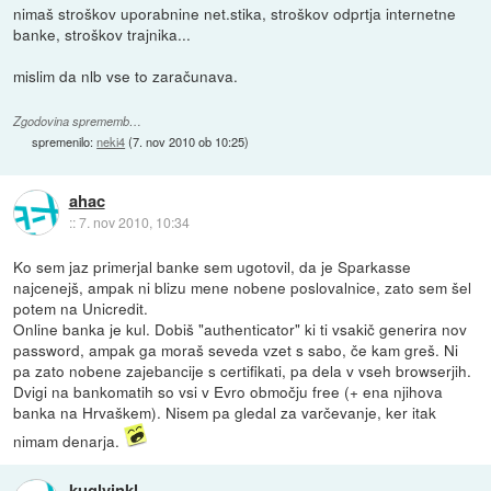
nimaš stroškov uporabnine net.stika, stroškov odprtja internetne
banke, stroškov trajnika...
mislim da nlb vse to zaračunava.
Zgodovina sprememb…
spremenilo:
neki4
(
7. nov 2010 ob 10:25
)
ahac
::
7. nov 2010, 10:34
Ko sem jaz primerjal banke sem ugotovil, da je Sparkasse
najcenejš, ampak ni blizu mene nobene poslovalnice, zato sem šel
potem na Unicredit.
Online banka je kul. Dobiš "authenticator" ki ti vsakič generira nov
password, ampak ga moraš seveda vzet s sabo, če kam greš. Ni
pa zato nobene zajebancije s certifikati, pa dela v vseh browserjih.
Dvigi na bankomatih so vsi v Evro območju free (+ ena njihova
banka na Hrvaškem). Nisem pa gledal za varčevanje, ker itak
nimam denarja.
kuglvinkl