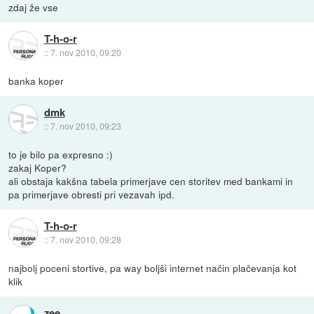
zdaj že vse
T-h-o-r
::
7. nov 2010, 09:20
banka koper
dmk
::
7. nov 2010, 09:23
to je bilo pa expresno :)
zakaj Koper?
ali obstaja kakšna tabela primerjave cen storitev med bankami in
pa primerjave obresti pri vezavah ipd.
T-h-o-r
::
7. nov 2010, 09:28
najbolj poceni stortive, pa way boljši internet način plačevanja kot
klik
zee