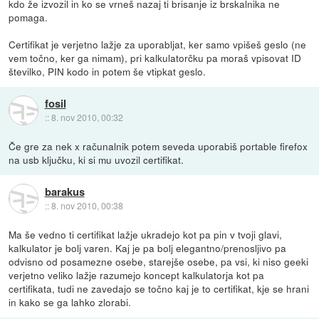
kdo že izvozil in ko se vrneš nazaj ti brisanje iz brskalnika ne
pomaga.
Certifikat je verjetno lažje za uporabljat, ker samo vpišeš geslo (ne
vem točno, ker ga nimam), pri kalkulatorčku pa moraš vpisovat ID
številko, PIN kodo in potem še vtipkat geslo.
fosil
::
8. nov 2010, 00:32
Če gre za nek x računalnik potem seveda uporabiš portable firefox
na usb ključku, ki si mu uvozil certifikat.
barakus
::
8. nov 2010, 00:38
Ma še vedno ti certifikat lažje ukradejo kot pa pin v tvoji glavi,
kalkulator je bolj varen. Kaj je pa bolj elegantno/prenosljivo pa
odvisno od posamezne osebe, starejše osebe, pa vsi, ki niso geeki
verjetno veliko lažje razumejo koncept kalkulatorja kot pa
certifikata, tudi ne zavedajo se točno kaj je to certifikat, kje se hrani
in kako se ga lahko zlorabi.