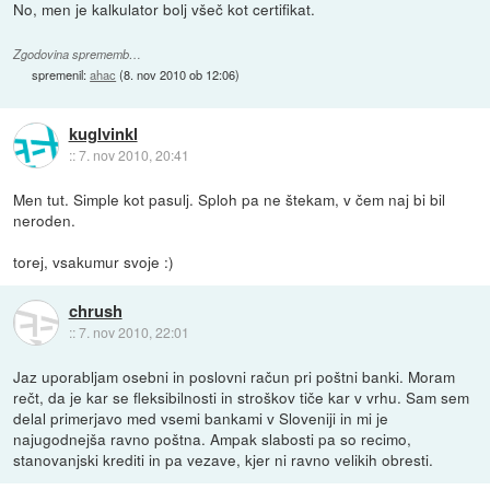
No, men je kalkulator bolj všeč kot certifikat.
Zgodovina sprememb…
spremenil:
ahac
(
8. nov 2010 ob 12:06
)
kuglvinkl
::
7. nov 2010, 20:41
Men tut. Simple kot pasulj. Sploh pa ne štekam, v čem naj bi bil
neroden.
torej, vsakumur svoje :)
chrush
::
7. nov 2010, 22:01
Jaz uporabljam osebni in poslovni račun pri poštni banki. Moram
rečt, da je kar se fleksibilnosti in stroškov tiče kar v vrhu. Sam sem
delal primerjavo med vsemi bankami v Sloveniji in mi je
najugodnejša ravno poštna. Ampak slabosti pa so recimo,
stanovanjski krediti in pa vezave, kjer ni ravno velikih obresti.