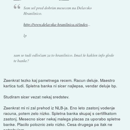
Sem sel pred dobrim mesecem na Delavsko
Hranilnico.
http://www.delavska-hranilnica.si/index
...
lp
sam se tudi odločam za to hranilnico. Imaš še kakšen info glede
te banke?
Zaenkrat tezko kaj pametnega recem. Racun deluje. Maestro
kartica tudi. Spletna banka ni sicer najlepsa, vendar deluje bp.
Studiram sicer vezat nekaj sredstev.
Zaenkrat mi ni zal prehod iz NLB-ja. Eno leto zastonj vodenje
racuna, potem zelo nizko. Spletna banka skupaj s certifikatom
zastonj. Mesecno sicer nekaj malega placas za uporabo spletne
banke. Placilo poloznic zelo nizko. Cesa drugega pa itak ne
potrebujem.