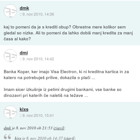
dmk
::
9. nov 2010, 14:36
kaj to pomeni da je s krediti obup? Obrestne mere kolikor sem
gledal so nizke. Ali to pomeni da lahko dobiš manj kredita za manj
časa al kako?
dmi
::
9. nov 2010, 14:42
Banka Koper, ker imajo Visa Electron, ki ni kreditna kartica in za
katero na potrebuješ prilive, dokazila o plači ...
Imam sicer izkušnje iz petimi drugimi bankami, vse banke so
dinozavri pri katerih če naletiš na težave ...
kixs
::
9. nov 2010, 15:41
dmk
je
8. nov 2010 ob 21:53
izjavil
:
kixs
je
8. nov 2010 ob 14:37
izjavil
: