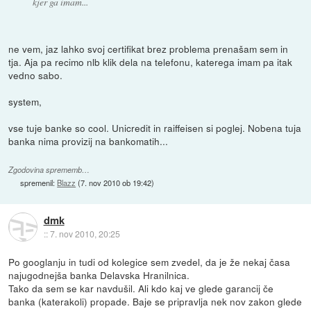
kjer ga imam...
ne vem, jaz lahko svoj certifikat brez problema prenašam sem in
tja. Aja pa recimo nlb klik dela na telefonu, katerega imam pa itak
vedno sabo.
system,
vse tuje banke so cool. Unicredit in raiffeisen si poglej. Nobena tuja
banka nima provizij na bankomatih...
Zgodovina sprememb…
spremenil:
Blazz
(
7. nov 2010 ob 19:42
)
dmk
::
7. nov 2010, 20:25
Po googlanju in tudi od kolegice sem zvedel, da je že nekaj časa
najugodnejša banka Delavska Hranilnica.
Tako da sem se kar navdušil. Ali kdo kaj ve glede garancij če
banka (katerakoli) propade. Baje se pripravlja nek nov zakon glede