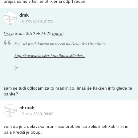
urejaš samo v tisti enoti kjer si odprl račun.
dmk
::
8. nov 2010, 21:53
kixs
je
8. nov 2010 ob 14:37
izjavil
:
Sem sel pred dobrim mesecem na Delavsko Hranilnico.
http://www.delavska-hranilnica.si/index...
lp
sam se tudi odločam za to hranilnico. Imaš še kakšen info glede te
banke?
chrush
::
9. nov 2010, 09:02
vem da je z delavsko hranilnico problem če želiš imeti kak limit in
pa s krediti je obup.