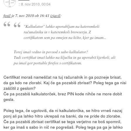
::
8. nov 2010, 00:04
fosil
je
7. nov 2010 ob 16:41
izjavil
:
"Kalkulator" lahko uporabljam na kateremkoli
računalniku in v kateremkoli browserju. Z
certifikatom sem pa omejen na kišto, kjer ga imam...
Torej imaš vedno in povsod s sabo kalkulator?
Tudi certifikat imaš lahko na ključku in ga uporabiš kjerkoli, ali
pa imaš gor portable firefox s certifikatom.
Certifikat moraš nameščat na tuj računalnik in ga pozneje brisat,
da ga kdo ne zlorabi. Kaj če ga pozabiš zbrisat? Poleg tega ga nisi
zaščitil z geslom?
Če pa pozabiš kalkulatorček, brez PIN kode nihče ne more dobit
gesla.
Poleg tega, če ugotoviš, da ni kalkulatorčka, se hitro vrneš nazaj
ponj ali pa lahko hitro ukrepaš na banki, da ne pride do zlorabe.
Če pa pozabiš zbrisat certifikat se tega verjetno ne boš spomnil,
ker ga imaš s sabo in nič ne pogrešaš. Poleg tega pa ga je lahko