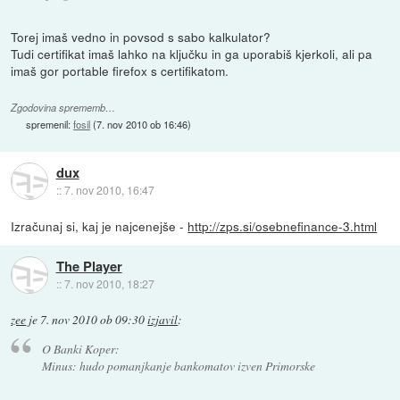
Torej imaš vedno in povsod s sabo kalkulator?
Tudi certifikat imaš lahko na ključku in ga uporabiš kjerkoli, ali pa
imaš gor portable firefox s certifikatom.
Zgodovina sprememb…
spremenil:
fosil
(
7. nov 2010 ob 16:46
)
dux
::
7. nov 2010, 16:47
Izračunaj si, kaj je najcenejše -
http://zps.si/osebnefinance-3.html
The Player
::
7. nov 2010, 18:27
zee
je
7. nov 2010 ob 09:30
izjavil
:
O Banki Koper:
Minus: hudo pomanjkanje bankomatov izven Primorske