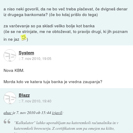
a niso neki govorili, da ne bo več treba plačevat, če dvigneš denar
iz drugega bankomata? (če bo kdaj prišlo do tega)
za varčevanje so pa skladi veliko bolje kot banka
(če se ne strinjate, me ne obtoževat, to pravijo drugi, ki jih poznam
in ne jaz
)
System
::
7. nov 2010, 19:05
Nova KBM.
Morda kdo ve katera tuja banka je vredna zaupanja?
Blazz
::
7. nov 2010, 19:40
ahac
je
7. nov 2010 ob 15:44
izjavil
:
"Kalkulator" lahko uporabljam na kateremkoli računalniku in v
kateremkoli browserju. Z certifikatom sem pa omejen na kišto,