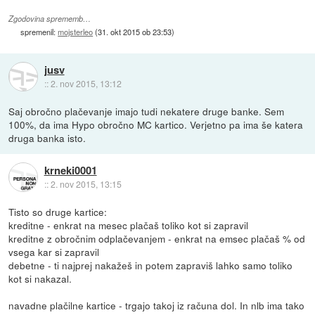
Zgodovina sprememb…
spremenil:
mojsterleo
(
31. okt 2015 ob 23:53
)
jusv
::
2. nov 2015, 13:12
Saj obročno plačevanje imajo tudi nekatere druge banke. Sem
100%, da ima Hypo obročno MC kartico. Verjetno pa ima še katera
druga banka isto.
krneki0001
::
2. nov 2015, 13:15
Tisto so druge kartice:
kreditne - enkrat na mesec plačaš toliko kot si zapravil
kreditne z obročnim odplačevanjem - enkrat na emsec plačaš % od
vsega kar si zapravil
debetne - ti najprej nakažeš in potem zapraviš lahko samo toliko
kot si nakazal.
navadne plačilne kartice - trgajo takoj iz računa dol. In nlb ima tako