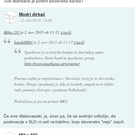
Tudi sberbank je potem slovenska banka?
Modri dirkač
::
2. nov 2015, 14:36
Miha 333
je
2. nov 2015 ob 13:21
izjavil
:
krneki0001
je
2. nov 2015 ob 13:17
izjavil
:
Sparkasse je avstrijska banka in ima tukaj samo
podružnico. Erste bank in sparkasse group.
http://www.sparkasse.at/sgruppe/
Pravna oseba je registrirana v Sloveniji, torej je to slovenska
banka. Drugo vprašanje je, kdo je lastnik, ampak ta se lahko
tudi zamenja (kot npr. v primeru Volksbank).
Podružnica je pa na primer BKS.
Če smo dlakocepski, ja, sicer pa, če se avstrijci odločijo, da
poslovanje v SLO ni več rentabilno, bojo slovensko "vejo" zaprli.