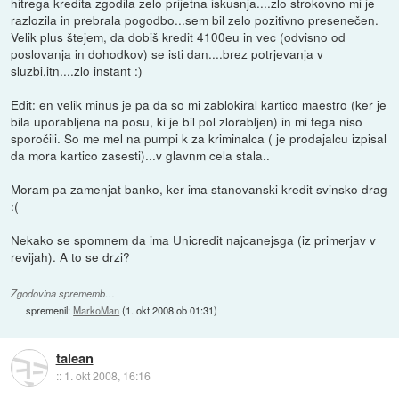
hitrega kredita zgodila zelo prijetna iskusnja....zlo strokovno mi je
razlozila in prebrala pogodbo...sem bil zelo pozitivno presenečen.
Velik plus štejem, da dobiš kredit 4100eu in vec (odvisno od
poslovanja in dohodkov) se isti dan....brez potrjevanja v
sluzbi,itn....zlo instant :)
Edit: en velik minus je pa da so mi zablokiral kartico maestro (ker je
bila uporabljena na posu, ki je bil pol zlorabljen) in mi tega niso
sporočili. So me mel na pumpi k za kriminalca ( je prodajalcu izpisal
da mora kartico zasesti)...v glavnm cela stala..
Moram pa zamenjat banko, ker ima stanovanski kredit svinsko drag
:(
Nekako se spomnem da ima Unicredit najcanejsga (iz primerjav v
revijah). A to se drzi?
Zgodovina sprememb…
spremenil:
MarkoMan
(
1. okt 2008 ob 01:31
)
talean
::
1. okt 2008, 16:16