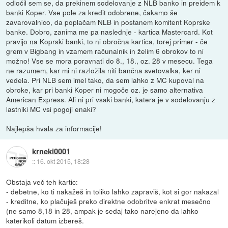
odločil sem se, da prekinem sodelovanje z NLB banko in preidem k
banki Koper. Vse pole za kredit odobrene, čakamo še
zavarovalnico, da poplačam NLB in postanem komitent Koprske
banke. Dobro, zanima me pa naslednje - kartica Mastercard. Kot
pravijo na Koprski banki, to ni obročna kartica, torej primer - če
grem v Bigbang in vzamem računalnik in želim 6 obrokov to ni
možno! Vse se mora poravnati do 8., 18., oz. 28 v mesecu. Tega
ne razumem, kar mi ni razložila niti bančna svetovalka, ker ni
vedela. Pri NLB sem imel tako, da sem lahko z MC kupoval na
obroke, kar pri banki Koper ni mogoče oz. je samo alternativa
American Express. Ali ni pri vsaki banki, katera je v sodelovanju z
lastniki MC vsi pogoji enaki?
Najlepša hvala za informacije!
krneki0001
::
16. okt 2015, 18:28
Obstaja več teh kartic:
- debetne, ko ti nakažeš in toliko lahko zapraviš, kot si gor nakazal
- kreditne, ko plačuješ preko direktne odobritve enkrat mesečno
(ne samo 8,18 in 28, ampak je sedaj tako narejeno da lahko
katerikoli datum izbereš.