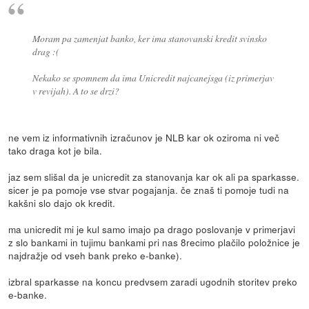
Moram pa zamenjat banko, ker ima stanovanski kredit svinsko
drag :(
Nekako se spomnem da ima Unicredit najcanejsga (iz primerjav
v revijah). A to se drzi?
ne vem iz informativnih izračunov je NLB kar ok oziroma ni več
tako draga kot je bila.
jaz sem slišal da je unicredit za stanovanja kar ok ali pa sparkasse.
sicer je pa pomoje vse stvar pogajanja. če znaš ti pomoje tudi na
kakšni slo dajo ok kredit.
ma unicredit mi je kul samo imajo pa drago poslovanje v primerjavi
z slo bankami in tujimu bankami pri nas 8recimo plačilo položnice je
najdražje od vseh bank preko e-banke).
izbral sparkasse na koncu predvsem zaradi ugodnih storitev preko
e-banke.