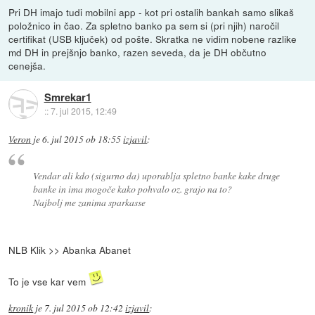
Pri DH imajo tudi mobilni app - kot pri ostalih bankah samo slikaš
položnico in čao. Za spletno banko pa sem si (pri njih) naročil
certifikat (USB ključek) od pošte. Skratka ne vidim nobene razlike
md DH in prejšnjo banko, razen seveda, da je DH občutno
cenejša.
Smrekar1
::
7. jul 2015, 12:49
Veron
je
6. jul 2015 ob 18:55
izjavil
:
Vendar ali kdo (sigurno da) uporablja spletno banke kake druge
banke in ima mogoče kako pohvalo oz. grajo na to?
Najbolj me zanima sparkasse
NLB Klik >> Abanka Abanet
To je vse kar vem
kronik
je
7. jul 2015 ob 12:42
izjavil
: