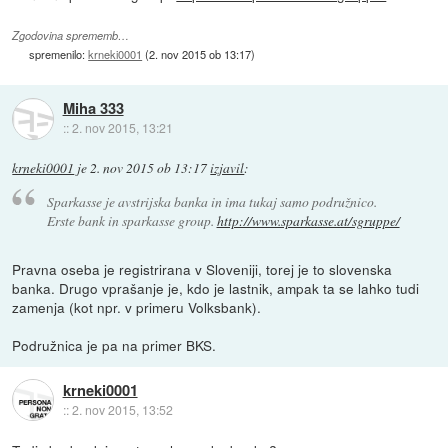
Zgodovina sprememb…
spremenilo:
krneki0001
(
2. nov 2015 ob 13:17
)
Miha 333
::
2. nov 2015, 13:21
krneki0001
je
2. nov 2015 ob 13:17
izjavil
:
Sparkasse je avstrijska banka in ima tukaj samo podružnico.
Erste bank in sparkasse group.
http://www.sparkasse.at/sgruppe/
Pravna oseba je registrirana v Sloveniji, torej je to slovenska
banka. Drugo vprašanje je, kdo je lastnik, ampak ta se lahko tudi
zamenja (kot npr. v primeru Volksbank).
Podružnica je pa na primer BKS.
krneki0001
::
2. nov 2015, 13:52