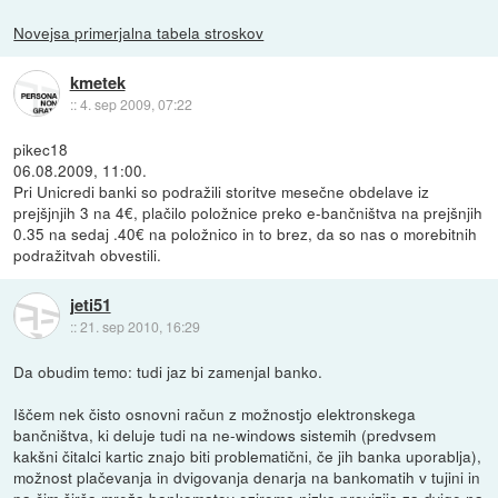
Novejsa primerjalna tabela stroskov
kmetek
::
4. sep 2009, 07:22
pikec18
06.08.2009, 11:00.
Pri Unicredi banki so podražili storitve mesečne obdelave iz
prejšjnjih 3 na 4€, plačilo položnice preko e-bančništva na prejšnjih
0.35 na sedaj .40€ na položnico in to brez, da so nas o morebitnih
podražitvah obvestili.
jeti51
::
21. sep 2010, 16:29
Da obudim temo: tudi jaz bi zamenjal banko.
Iščem nek čisto osnovni račun z možnostjo elektronskega
bančništva, ki deluje tudi na ne-windows sistemih (predvsem
kakšni čitalci kartic znajo biti problematični, če jih banka uporablja),
možnost plačevanja in dvigovanja denarja na bankomatih v tujini in
pa čim širša mreža bankomatov oziroma nizka provizija za dvige na