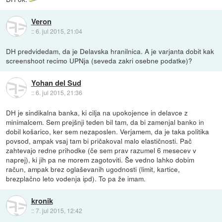
Veron
::
6. jul 2015, 21:04
DH predvidedam, da je Delavska hranilnica. A je varjanta dobit kak
screenshoot recimo UPNja (seveda zakri osebne podatke)?
Yohan del Sud
::
6. jul 2015, 21:36
DH je sindikalna banka, ki cilja na upokojence in delavce z
minimalcem. Sem prejšnji teden bil tam, da bi zamenjal banko in
dobil košarico, ker sem nezaposlen. Verjamem, da je taka politika
povsod, ampak vsaj tam bi pričakoval malo elastičnosti. Pač
zahtevajo redne prihodke (če sem prav razumel 6 mesecev v
naprej), ki jih pa ne morem zagotoviti. Še vedno lahko dobim
račun, ampak brez oglaševanih ugodnosti (limit, kartice,
brezplačno leto vodenja ipd). To pa že imam.
kronik
::
7. jul 2015, 12:42