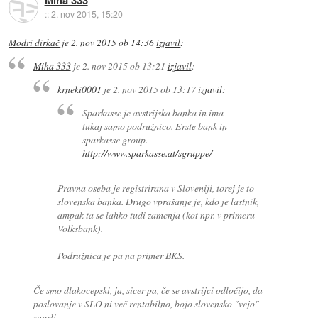
Miha 333
::
2. nov 2015, 15:20
Modri dirkač
je
2. nov 2015 ob 14:36
izjavil
:
Miha 333
je
2. nov 2015 ob 13:21
izjavil
:
krneki0001
je
2. nov 2015 ob 13:17
izjavil
:
Sparkasse je avstrijska banka in ima
tukaj samo podružnico. Erste bank in
sparkasse group.
http://www.sparkasse.at/sgruppe/
Pravna oseba je registrirana v Sloveniji, torej je to
slovenska banka. Drugo vprašanje je, kdo je lastnik,
ampak ta se lahko tudi zamenja (kot npr. v primeru
Volksbank).
Podružnica je pa na primer BKS.
Če smo dlakocepski, ja, sicer pa, če se avstrijci odločijo, da
poslovanje v SLO ni več rentabilno, bojo slovensko "vejo"
zaprli.