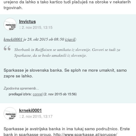
urejeno da lahko s tako kartico tudi plačuješ na obroke v nekaterih
trgovinah.
Invictus
::
2. nov 2015, 13:15
krneki0001
je
28. okt 2015 ob 08:50
izjavil
:
Sberbank in Raiffaisen se umikata iz slovenije. Govori se tudi za
Sparkasse, da se bodo umaknili iz slovenije.
Sparkasse je slovenska banka. Se sploh ne more umaknit, samo
zapre se lahko.
Zgodovina sprememb…
predlagal izbris:
connel
(
2. nov 2015 ob 15:56
)
krneki0001
::
2. nov 2015, 13:17
Sparkasse je avstrijska banka in ima tukaj samo podružnico. Erste
bank in sparkasse group.
http://www.sparkasse.at/sgruppe/