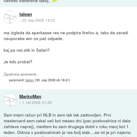
namreč odobrene takoj.
talean
::
30. sep 2008, 18:22
ma izgleda da sparkasse res ne podpira firefox-a, tako da zaradi
neuporabe win os pač odpade.
kaj pa net.stik in Safari?
Je kdo probal?
Zgodovina sprememb…
spremenil:
talean
(
30. sep 2008 ob 18:41
)
MarkoMan
::
1. okt 2008, 01:28
Sam imam račun pri NLB in sem tak tak zadovoljen. Prvi
mastercard sem cakal več kot mesec dni (pac poslovalnica ni dala
zahteve naprej), medtem ko sem drugega dobil v roku manj kot 1
teden. Odnos v poslovalnicah je res bolj slab....se mi je pri najemu