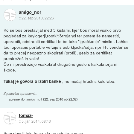
amigo_no1
::
22. sep 2010, 22:26
Ko se boš prestavljal med 5 kištami, kjer boš moral vsakič prvo
pogledati za keylogerji,rootkiti&trojanci ter potem še namestiti,
uporabiti, odstraniti certifikat te bo tako "igračkanje" minilo.. Lahko
tudi uporabiš portable verzijo s usb ključka/cdja, npr FF, vendar se
da to precej neopazno skopirati (profil), geslo za certifikat
prestrežeš in voila!
Če mi prestrežejo vsakokrat drugačno geslo s kalkulatorja ni
škode.
, ne mešaj hrušk s kolerabo.
Tukaj je govora o izbiri banke
Zgodovina sprememb…
spremenilo:
amigo_no1
(
22. sep 2010 ob 22:32
)
tomaz-
::
5. jan 2014, 08:43
Bom obudil tole temo, da ne odpiram nove..