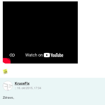
KruceFix
::
16. okt 2015, 17:34
Zdravo,