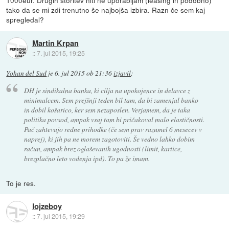
1000eur. Drugih storitev niti ne uporabljam (leasing in podobno)
tako da se mi zdi trenutno še najbojša izbira. Razn če sem kaj
spregledal?
Martin Krpan
::
7. jul 2015, 19:25
Yohan del Sud
je
6. jul 2015 ob 21:36
izjavil
:
DH je sindikalna banka, ki cilja na upokojence in delavce z
minimalcem. Sem prejšnji teden bil tam, da bi zamenjal banko
in dobil košarico, ker sem nezaposlen. Verjamem, da je taka
politika povsod, ampak vsaj tam bi pričakoval malo elastičnosti.
Pač zahtevajo redne prihodke (če sem prav razumel 6 mesecev v
naprej), ki jih pa ne morem zagotoviti. Še vedno lahko dobim
račun, ampak brez oglaševanih ugodnosti (limit, kartice,
brezplačno leto vodenja ipd). To pa že imam.
To je res.
lojzeboy
::
7. jul 2015, 19:29