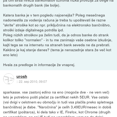
bankomatih drugih bank (še bolje).
Katera banka je v tem pogledu najcenejša? Poleg mesečnega
nadomestila za vodenja računa je treba tu upoštevati še razne
"skrite" stroške kot so npr. priključnina na elektronsko bančništvo,
stroški izdaje digitalnega potrdila ipd.
Poleg nizkih stroškov pa želim tudi, da je odnos banke do strank
kolikor toliko "normalen" - in tu me zanimajo vaše osebne izkušnje,
kajti tega se na internetu na straneh bank seveda ne da prebrati.
Kakšno je kaj stanje danes? (tema je nenazadnje stara že več kot
eno leto)
Hvala za predloge in informacije že vnaprej.
urosh
::
22. sep 2010, 09:07
sparkasse. vse zastonj edino na eno (mogoče dve - ne vem več)
leto je potrebno pošti plačat za certifikat nekih 5EUR. Vse ostalo
(vsi dvigi v celotnem eu območju in tudi vsa plačila preko spletnega
bančništva) je đabe. "Naročnina" je celih 3,49EUR/mesec in dobiš
certifikat (poštarca), ki dela tako v IE, Firefox, kot Chrome (drugih
ne uporabljam, no saj IE tudi ne uporabljam, vem pa da dela).