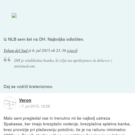
Iz NLB sem šel na DH. Najboljša odločitev.
Yohan del Sud
je
6. jul 2015 ob 21:36
izjavil
:
DH je sindikalna banka, ki cilja na upokojence in delavce z
minimalcem.
Daj se vzdrži kretenizmov.
Veron
::
7. jul 2015, 18:28
Malo sem pregledal vse in trenutno mi še najbolj ustreza
Spakasse, ker imajo brezplačo vodenje, brezplačna spletna banka,
brez provizije pri plačevanju položnic, če je na računu minimalno