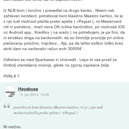
Iz NLB bom ( končno ) presedlal na drugo banko.. Nisem nek
zahteven komitent, potreboval bom klasično Maestro kartico, če je
z njo tudi možnost plačila preko spleta ( +Paypal ), mi Mastercard
niti ni potrebna.. Imeti mora OK online bančništvo, po možnosti iOS
oz Android app.. Kreditov ( na srečo ) ne potrebujem, je pa fino, da
ni stroškov dviga na bankomatih, da so čimnižje provizije pri online
plačevanju položnic, trajnikov... Aja, pa da lahko kolikor toliko brez
skrbi dam na varčevalni račun enih 30000€ .
Odločam se med Sparkasse in Unicredit.. Lepo bi vas prosil za
čimbolj utemeljena mnenja, glede na zgoraj napisane želje.
HVALA !!
Hayabusa
::
5. jan 2014, 10:08
potreboval bom klasično Maestro kartico, če je z njo tudi
možnost plačila preko spleta ( +Paypal )
Ni možno.