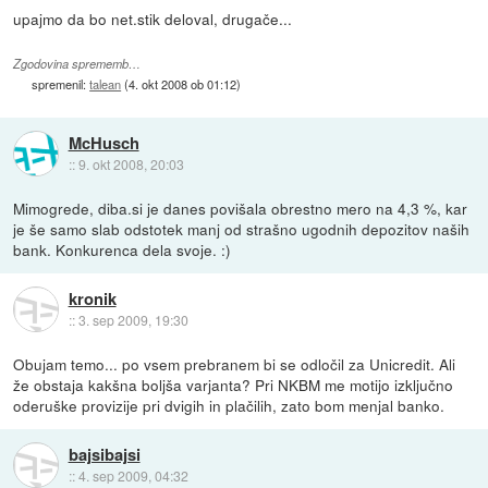
upajmo da bo net.stik deloval, drugače...
Zgodovina sprememb…
spremenil:
talean
(
4. okt 2008 ob 01:12
)
McHusch
::
9. okt 2008, 20:03
Mimogrede, diba.si je danes povišala obrestno mero na 4,3 %, kar
je še samo slab odstotek manj od strašno ugodnih depozitov naših
bank. Konkurenca dela svoje. :)
kronik
::
3. sep 2009, 19:30
Obujam temo... po vsem prebranem bi se odločil za Unicredit. Ali
že obstaja kakšna boljša varjanta? Pri NKBM me motijo izključno
oderuške provizije pri dvigih in plačilih, zato bom menjal banko.
bajsibajsi
::
4. sep 2009, 04:32