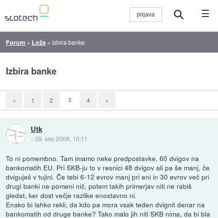
☰
Forum
»
Loža
»
Izbira banke
Izbira banke
3
«
1
2
4
»
Utk
::
29. sep 2008, 10:11
To ni pomembno. Tam imamo neke predpostavke, 60 dvigov na
bankomatih EU. Pri SKB-ju to v resnici 48 dvigov ali pa še manj, če
dviguješ v tujini. Če tebi 6-12 evrov manj pri eni in 30 evrov več pri
drugi banki ne pomeni nič, potem takih primerjav niti ne rabiš
gledat, ker dost večje razlike enostavno ni.
Enako bi lahko rekli, da kdo pa mora vsak teden dvignit denar na
bankomatih od druge banke? Tako malo jih niti SKB nima, da bi bla