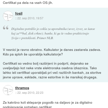
Certifikat pa dela na vseh OS-jih.
fosil
::
22. sep 2010, 19:57
Digitalno potrdilo je cokla za uporabnika (uvoz, izvoz, so šanse
kaj za**bal, disk crkne); banke, ki ga še vedno prakticirajo
živijo v preteklosti. Primer NLB.
V resnici je ravno obratno. Kalkulator je danes zastarela zadeva.
Kdo pa sploh še uporablja kalkulatorje?
Certifikati so vedno bolj razširjeni in podprti, dejansko se
uveljavljajo kot neke vrste elektronska osebna izkaznica. Tako
lahko isti certifikat uporabljaš pri več različnih bankah, za storitve
javne uprave, esklade, razne estoritve in še marsikaj drugega.
thramos
::
22. sep 2010, 22:23
Za kakršno koli sklepanje pogodb na daljavo je za digitalno
podpisovanje potreben certifikat.