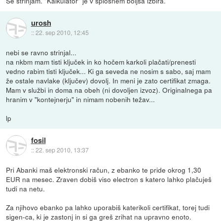
Se strinjam. "Kalkulator" je v splošnem boljša izbira.
urosh
::
22. sep 2010, 12:45
nebi se ravno strinjal...
na nkbm mam tisti ključek in ko hočem karkoli plačati/prenesti
vedno rabim tisti ključek... Ki ga seveda ne nosim s sabo, saj mam
že ostale navlake (ključev) dovolj. In meni je zato certifikat zmaga.
Mam v službi in doma na obeh (ni dovoljen izvoz). Originalnega pa
hranim v "kontejnerju" in nimam nobenih težav...
lp
fosil
::
22. sep 2010, 13:37
Pri Abanki maš elektronski račun, z ebanko te pride okrog 1,30
EUR na mesec. Zraven dobiš viso electron s katero lahko plačuješ
tudi na netu.
Za njihovo ebanko pa lahko uporabiš katerikoli certifikat, torej tudi
sigen-ca, ki je zastonj in si ga greš zrihat na upravno enoto.