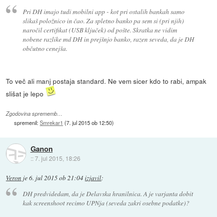
Pri DH imajo tudi mobilni app - kot pri ostalih bankah samo
slikaš položnico in čao. Za spletno banko pa sem si (pri njih)
naročil certifikat (USB ključek) od pošte. Skratka ne vidim
nobene razlike md DH in prejšnjo banko, razen seveda, da je DH
občutno cenejša.
To več ali manj postaja standard. Ne vem sicer kdo to rabi, ampak
slišat je lepo
Zgodovina sprememb…
spremenil:
Smrekar1
(
7. jul 2015 ob 12:50
)
Ganon
::
7. jul 2015, 18:26
Veron
je
6. jul 2015 ob 21:04
izjavil
:
DH predvidedam, da je Delavska hranilnica. A je varjanta dobit
kak screenshoot recimo UPNja (seveda zakri osebne podatke)?