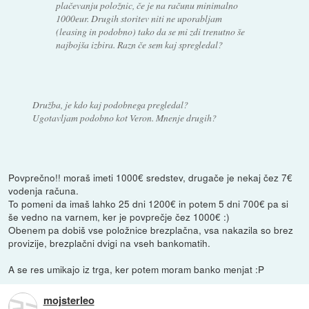
plačevanju položnic, če je na računu minimalno
1000eur. Drugih storitev niti ne uporabljam
(leasing in podobno) tako da se mi zdi trenutno še
najbojša izbira. Razn če sem kaj spregledal?
Družba, je kdo kaj podobnega pregledal?
Ugotavljam podobno kot Veron. Mnenje drugih?
Povprečno!! moraš imeti 1000€ sredstev, drugače je nekaj čez 7€
vodenja računa.
To pomeni da imaš lahko 25 dni 1200€ in potem 5 dni 700€ pa si
še vedno na varnem, ker je povprečje čez 1000€ :)
Obenem pa dobiš vse položnice brezplačna, vsa nakazila so brez
provizije, brezplačni dvigi na vseh bankomatih.
A se res umikajo iz trga, ker potem moram banko menjat :P
mojsterleo