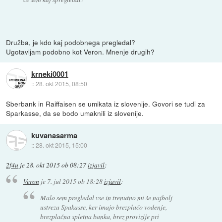
Družba, je kdo kaj podobnega pregledal?
Ugotavljam podobno kot Veron. Mnenje drugih?
krneki0001
::
28. okt 2015, 08:50
Sberbank in Raiffaisen se umikata iz slovenije. Govori se tudi za
Sparkasse, da se bodo umaknili iz slovenije.
kuvanasarma
::
28. okt 2015, 15:00
2f4u
je
28. okt 2015 ob 08:27
izjavil
:
Veron
je
7. jul 2015 ob 18:28
izjavil
:
Malo sem pregledal vse in trenutno mi še najbolj
ustreza Spakasse, ker imajo brezplačo vodenje,
brezplačna spletna banka, brez provizije pri