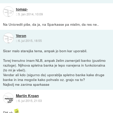
tomaz-
::
5. jan 2014, 10:09
Na Unicredit piše, da ja, na Sparkasse pa mislim, da res ne..
Veron
::
6. jul 2015, 18:55
Sicer malo starejša tema, ampak jo bom kar uporabil.
Torej trenutno imam NLB, ampak želim zamenjati banko (pustimo
razloge). Njihova spletna banka je lepo narejena in funkcionalna
(to mi je všeč).
Vendar ali kdo (sigurno da) uporablja spletno banke kake druge
banke in ima mogoče kako pohvalo oz. grajo na to?
Najbolj me zanima sparkasse
Martin Krpan
::
6. jul 2015, 21:03
DH ok.