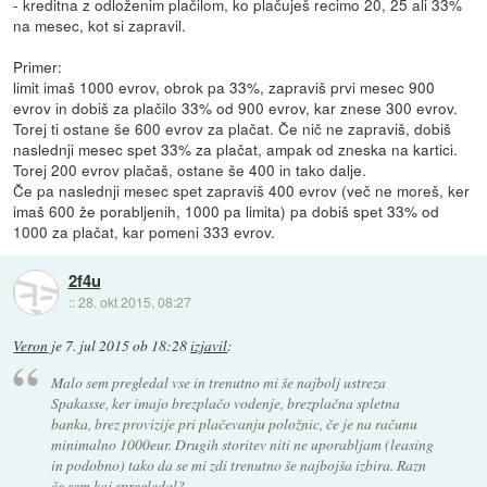
- kreditna z odloženim plačilom, ko plačuješ recimo 20, 25 ali 33%
na mesec, kot si zapravil.
Primer:
limit imaš 1000 evrov, obrok pa 33%, zapraviš prvi mesec 900
evrov in dobiš za plačilo 33% od 900 evrov, kar znese 300 evrov.
Torej ti ostane še 600 evrov za plačat. Če nič ne zapraviš, dobiš
naslednji mesec spet 33% za plačat, ampak od zneska na kartici.
Torej 200 evrov plačaš, ostane še 400 in tako dalje.
Če pa naslednji mesec spet zapraviš 400 evrov (več ne moreš, ker
imaš 600 že porabljenih, 1000 pa limita) pa dobiš spet 33% od
1000 za plačat, kar pomeni 333 evrov.
2f4u
::
28. okt 2015, 08:27
Veron
je
7. jul 2015 ob 18:28
izjavil
:
Malo sem pregledal vse in trenutno mi še najbolj ustreza
Spakasse, ker imajo brezplačo vodenje, brezplačna spletna
banka, brez provizije pri plačevanju položnic, če je na računu
minimalno 1000eur. Drugih storitev niti ne uporabljam (leasing
in podobno) tako da se mi zdi trenutno še najbojša izbira. Razn
če sem kaj spregledal?