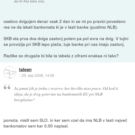
da bi bla taka sila.
osebno dvigujem denar vsak 2 dan in se mi po pravici povedano
res ne da iskati bankomata ki je v lasti banke (pustimo NLB).
SKB sta prva dva dviga zastonj potem pa pol evra na dvig. V tujini
se provizija pri SKB lepo plača, tuje banke pri nas imajo zastonj.
Razlike so drugače bi bila ta tabela z ciframi enakaa ni tako?
talean
::
29. sep 2008, 14:56
Ja jemat jih je treba z rezervo, ker številke niso prave. Od kod ti
ideja, da je dvig gotovine na bankomatih EU pri NLB
brezplačno?
pomota. mislil sem SLO. in ker sem vzel da ima NLB v lasti največ
bankomatov sem kar 0,00 napisal.