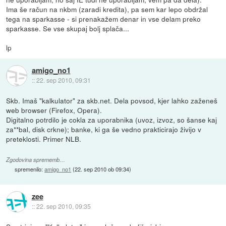
Ima še račun na nkbm (zaradi kredita), pa sem kar lepo obdržal
tega na sparkasse - si prenakažem denar in vse delam preko
sparkasse. Se vse skupaj bolj splača...
lp
amigo_no1
::
22. sep 2010, 09:31
Skb. Imaš "kalkulator" za skb.net. Dela povsod, kjer lahko zaženeš
web browser (Firefox, Opera).
Digitalno potrdilo je cokla za uporabnika (uvoz, izvoz, so šanse kaj
za**bal, disk crkne); banke, ki ga še vedno prakticirajo živijo v
preteklosti. Primer NLB.
Zgodovina sprememb…
spremenilo:
amigo_no1
(
22. sep 2010 ob 09:34
)
zee
::
22. sep 2010, 09:35