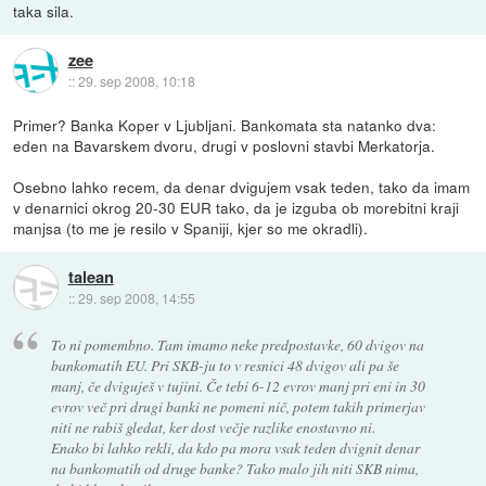
taka sila.
zee
::
29. sep 2008, 10:18
Primer? Banka Koper v Ljubljani. Bankomata sta natanko dva:
eden na Bavarskem dvoru, drugi v poslovni stavbi Merkatorja.
Osebno lahko recem, da denar dvigujem vsak teden, tako da imam
v denarnici okrog 20-30 EUR tako, da je izguba ob morebitni kraji
manjsa (to me je resilo v Spaniji, kjer so me okradli).
talean
::
29. sep 2008, 14:55
To ni pomembno. Tam imamo neke predpostavke, 60 dvigov na
bankomatih EU. Pri SKB-ju to v resnici 48 dvigov ali pa še
manj, če dviguješ v tujini. Če tebi 6-12 evrov manj pri eni in 30
evrov več pri drugi banki ne pomeni nič, potem takih primerjav
niti ne rabiš gledat, ker dost večje razlike enostavno ni.
Enako bi lahko rekli, da kdo pa mora vsak teden dvignit denar
na bankomatih od druge banke? Tako malo jih niti SKB nima,