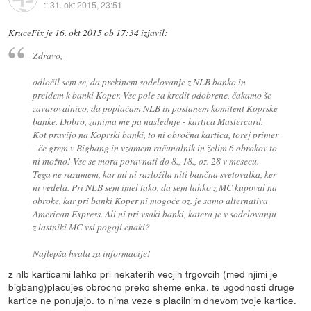
::
31. okt 2015, 23:51
KruceFix
je
16. okt 2015 ob 17:34
izjavil
:
Zdravo,
odločil sem se, da prekinem sodelovanje z NLB banko in
preidem k banki Koper. Vse pole za kredit odobrene, čakamo še
zavarovalnico, da poplačam NLB in postanem komitent Koprske
banke. Dobro, zanima me pa naslednje - kartica Mastercard.
Kot pravijo na Koprski banki, to ni obročna kartica, torej primer
- če grem v Bigbang in vzamem računalnik in želim 6 obrokov to
ni možno! Vse se mora poravnati do 8., 18., oz. 28 v mesecu.
Tega ne razumem, kar mi ni razložila niti bančna svetovalka, ker
ni vedela. Pri NLB sem imel tako, da sem lahko z MC kupoval na
obroke, kar pri banki Koper ni mogoče oz. je samo alternativa
American Express. Ali ni pri vsaki banki, katera je v sodelovanju
z lastniki MC vsi pogoji enaki?
Najlepša hvala za informacije!
z nlb karticami lahko pri nekaterih vecjih trgovcih (med njimi je
bigbang)placujes obrocno preko sheme enka. te ugodnosti druge
kartice ne ponujajo. to nima veze s placilnim dnevom tvoje kartice.