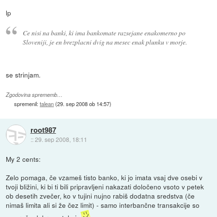
lp
Ce nisi na banki, ki ima bankomate razsejane enakomerno po
Sloveniji, je en brezplacni dvig na mesec enak plunku v morje.
se strinjam.
Zgodovina sprememb…
spremenil:
talean
(
29. sep 2008 ob 14:57
)
root987
::
29. sep 2008, 18:11
My 2 cents:
Zelo pomaga, če vzameš tisto banko, ki jo imata vsaj dve osebi v
tvoji bližini, ki bi ti bili pripravljeni nakazati določeno vsoto v petek
ob desetih zvečer, ko v tujini nujno rabiš dodatna sredstva (če
nimaš limita ali si že čez limit) - samo interbančne transakcije so