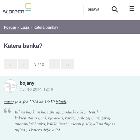
☰
Forum
»
Loža
»
Katera banka?
Katera banka?
3
/ 12
««
«
»
»»
bojany
::
8. feb 2014, 12:49
cortez
je
4. feb 2014 ob 16:50
izjavil
:
Bil na banki in baje zbirajo podatke o komitentih :
kakšen status imaš, kje delaš, kakšen položaj imaš, zakaj
uporabljaš banko, koliko imaš mesečni priliv, ali posluješ s
tujino ; s katero državo itd...