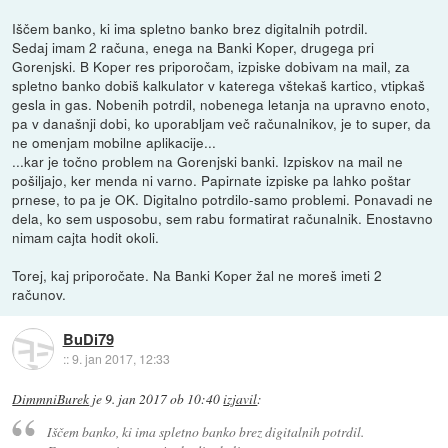
Iščem banko, ki ima spletno banko brez digitalnih potrdil.
Sedaj imam 2 računa, enega na Banki Koper, drugega pri
Gorenjski. B Koper res priporočam, izpiske dobivam na mail, za
spletno banko dobiš kalkulator v katerega vštekaš kartico, vtipkaš
gesla in gas. Nobenih potrdil, nobenega letanja na upravno enoto,
pa v današnji dobi, ko uporabljam več računalnikov, je to super, da
ne omenjam mobilne aplikacije...
...kar je točno problem na Gorenjski banki. Izpiskov na mail ne
pošiljajo, ker menda ni varno. Papirnate izpiske pa lahko poštar
prnese, to pa je OK. Digitalno potrdilo-samo problemi. Ponavadi ne
dela, ko sem usposobu, sem rabu formatirat računalnik. Enostavno
nimam cajta hodit okoli.
Torej, kaj priporočate. Na Banki Koper žal ne moreš imeti 2
računov.
BuDi79
::
9. jan 2017, 12:33
DimmniBurek
je
9. jan 2017 ob 10:40
izjavil
:
Iščem banko, ki ima spletno banko brez digitalnih potrdil.