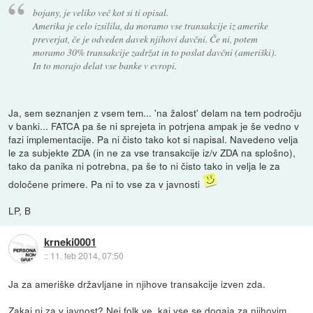
bojany, je veliko več kot si ti opisal.
Amerika je celo izsilila, da moramo vse transakcije iz amerike
preverjat, če je odveden davek njihovi davčni. Če ni, potem
moramo 30% transakcije zadržat in to poslat davčni (ameriški).
In to morajo delat vse banke v evropi.
Ja, sem seznanjen z vsem tem... 'na žalost' delam na tem področju
v banki... FATCA pa še ni sprejeta in potrjena ampak je še vedno v
fazi implementacije. Pa ni čisto tako kot si napisal. Navedeno velja
le za subjekte ZDA (in ne za vse transakcije iz/v ZDA na splošno),
tako da panika ni potrebna, pa še to ni čisto tako in velja le za
določene primere. Pa ni to vse za v javnosti
LP, B
krneki0001
::
11. feb 2014, 07:50
Ja za ameriške državljane in njihove transakcije izven zda.
Zakaj ni za v javnost? Nej folk ve, kaj vse se dogaja za njihovim