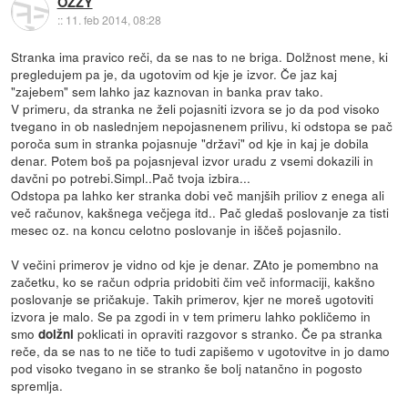
OZZY
::
11. feb 2014, 08:28
Stranka ima pravico reči, da se nas to ne briga. Dolžnost mene, ki
pregledujem pa je, da ugotovim od kje je izvor. Če jaz kaj
"zajebem" sem lahko jaz kaznovan in banka prav tako.
V primeru, da stranka ne želi pojasniti izvora se jo da pod visoko
tvegano in ob naslednjem nepojasnenem prilivu, ki odstopa se pač
poroča sum in stranka pojasnuje "državi" od kje in kaj je dobila
denar. Potem boš pa pojasnjeval izvor uradu z vsemi dokazili in
davčni po potrebi.Simpl..Pač tvoja izbira...
Odstopa pa lahko ker stranka dobi več manjših priliov z enega ali
več računov, kakšnega večjega itd.. Pač gledaš poslovanje za tisti
mesec oz. na koncu celotno poslovanje in iščeš pojasnilo.
V večini primerov je vidno od kje je denar. ZAto je pomembno na
začetku, ko se račun odpria pridobiti čim več informaciji, kakšno
poslovanje se pričakuje. Takih primerov, kjer ne moreš ugotoviti
izvora je malo. Se pa zgodi in v tem primeru lahko pokličemo in
smo
poklicati in opraviti razgovor s stranko. Če pa stranka
dolžni
reče, da se nas to ne tiče to tudi zapišemo v ugotovitve in jo damo
pod visoko tvegano in se stranko še bolj natančno in pogosto
spremlja.