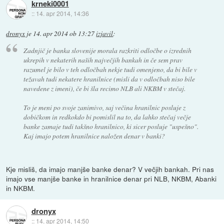
krneki0001
::
14. apr 2014, 14:36
dronyx
je
14. apr 2014 ob 13:27
izjavil
:
Zadnjič je banka slovenije morala razkriti odločbe o izrednih
ukrepih v nekaterih naših največjih bankah in če sem prav
razumel je bilo v teh odločbah nekje tudi omenjeno, da bi bile v
težavah tudi nekatere hranilnice (misli da v odločbah niso bile
navedene z imeni), če bi šla recimo NLB ali NKBM v stečaj.
To je meni po svoje zanimivo, saj večina hranilnic posluje z
dobičkom in redkokdo bi pomislil na to, da lahko stečaj večje
banke zamaje tudi takšno hranilnico, ki sicer posluje "uspešno".
Kaj imajo potem hranilnice naložen denar v banki?
Kje misliš, da imajo manjše banke denar? V večjih bankah. Pri nas
imajo vse manjše banke in hranilnice denar pri NLB, NKBM, Abanki
in NKBM.
dronyx
::
14. apr 2014, 14:50