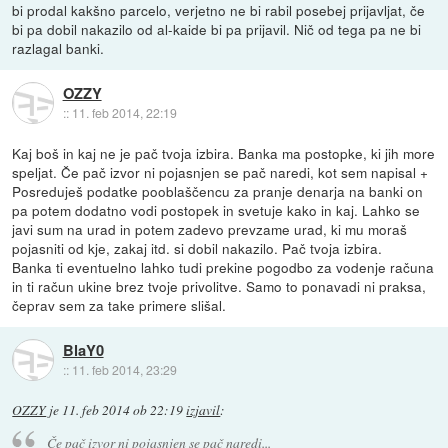
bi prodal kakšno parcelo, verjetno ne bi rabil posebej prijavljat, če
bi pa dobil nakazilo od al-kaide bi pa prijavil. Nič od tega pa ne bi
razlagal banki.
OZZY
::
11. feb 2014, 22:19
Kaj boš in kaj ne je pač tvoja izbira. Banka ma postopke, ki jih more
speljat. Če pač izvor ni pojasnjen se pač naredi, kot sem napisal +
Posreduješ podatke pooblaščencu za pranje denarja na banki on
pa potem dodatno vodi postopek in svetuje kako in kaj. Lahko se
javi sum na urad in potem zadevo prevzame urad, ki mu moraš
pojasniti od kje, zakaj itd. si dobil nakazilo. Pač tvoja izbira.
Banka ti eventuelno lahko tudi prekine pogodbo za vodenje računa
in ti račun ukine brez tvoje privolitve. Samo to ponavadi ni praksa,
čeprav sem za take primere slišal.
BlaY0
::
11. feb 2014, 23:29
OZZY
je
11. feb 2014 ob 22:19
izjavil
:
Če pač izvor ni pojasnjen se pač naredi...