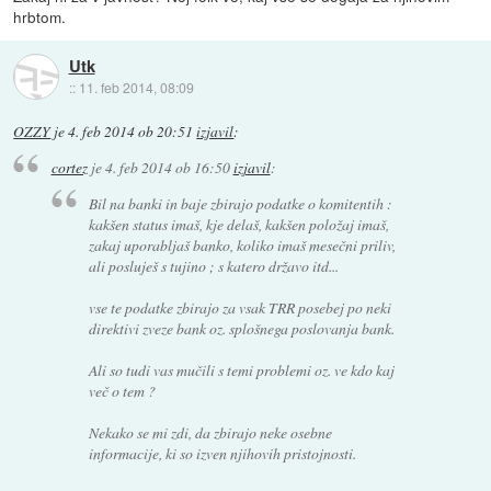
hrbtom.
Utk
::
11. feb 2014, 08:09
OZZY
je
4. feb 2014 ob 20:51
izjavil
:
cortez
je
4. feb 2014 ob 16:50
izjavil
:
Bil na banki in baje zbirajo podatke o komitentih :
kakšen status imaš, kje delaš, kakšen položaj imaš,
zakaj uporabljaš banko, koliko imaš mesečni priliv,
ali posluješ s tujino ; s katero državo itd...
vse te podatke zbirajo za vsak TRR posebej po neki
direktivi zveze bank oz. splošnega poslovanja bank.
Ali so tudi vas mučili s temi problemi oz. ve kdo kaj
več o tem ?
Nekako se mi zdi, da zbirajo neke osebne
informacije, ki so izven njihovih pristojnosti.