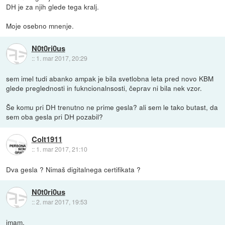
DH je za njih glede tega kralj.
Moje osebno mnenje.
N0t0ri0us
::
1. mar 2017, 20:29
sem imel tudi abanko ampak je bila svetlobna leta pred novo KBM
glede preglednosti in fukncionalnsosti, čeprav ni bila nek vzor.
Še komu pri DH trenutno ne prime gesla? ali sem le tako butast, da
sem oba gesla pri DH pozabil?
Colt1911
::
1. mar 2017, 21:10
Dva gesla ? Nimaš digitalnega certifikata ?
N0t0ri0us
::
2. mar 2017, 19:53
imam.