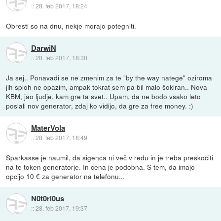
::
28. feb 2017, 18:24
Obresti so na dnu, nekje morajo potegniti.
DarwiN
::
28. feb 2017, 18:30
Ja sej.. Ponavadi se ne zmenim za te "by the way natege" oziroma
jih sploh ne opazim, ampak tokrat sem pa bil malo šokiran.. Nova
KBM, jao ljudje, kam gre ta svet.. Upam, da ne bodo vsako leto
poslali nov generator, zdaj ko vidijo, da gre za free money. :)
MaterVola
::
28. feb 2017, 18:49
Sparkasse je naumil, da sigenca ni več v redu in je treba preskočiti
na te token generatorje. In cena je podobna. S tem, da imajo
opcijo 10 € za generator na telefonu...
N0t0ri0us
::
28. feb 2017, 19:37