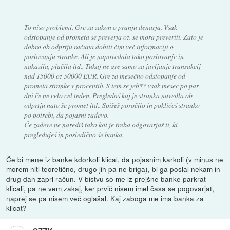
To niso problemi. Gre za zakon o pranju denarja. Vsak
odstopanje od prometa se preverja oz. se mora preveriti. Zato je
dobro ob odprtju računa dobiti čim več informaciji o
poslovanju stranke. Ali je napovedala tako poslovanje in
nakazila, plačila itd.. Tukaj ne gre samo za javljanje transakcij
nad 15000 oz 50000 EUR. Gre za mesečno odstopanje od
prometa stranke v procentih. S tem se jeb** vsak mesec po par
dni če ne celo cel teden. Pregledaš kaj je stranka navedla ob
odprtju nato še promet itd.. Spišeš poročilo in pokličeš stranko
po potrebi, da pojasni zadevo.
Če zadeve ne narediš tako kot je treba odgovarjaš ti, ki
pregleduješ in posledično še banka.
Če bi mene iz banke kdorkoli klical, da pojasnim karkoli (v minus ne
morem niti teoretično, drugo jih pa ne briga), bi ga poslal nekam in
drug dan zaprl račun. V bistvu so me iz prejšne banke parkrat
klicali, pa ne vem zakaj, ker prvič nisem imel časa se pogovarjat,
naprej se pa nisem več oglašal. Kaj zaboga me ima banka za
klicat?