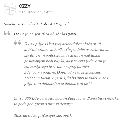
OZZY
::
11. feb 2014, 19:44
Invictus
je
11. feb 2014 ob 18:48
izjavil
:
OZZY
je
11. feb 2014 ob 18:34
izjavil
:
Dursu prijaviš kar tvoj delodajalec plača oz. si
dobival uradne dohodke. Če pa dobivaš nakazila od
kje drugje in podobno pa tega ni. In nad takim
poslovanjem bedi banka, da preverja zadeve ali je
kaj sumljivega in se nato naprej poroča.
Zdej pa mi pojasni. Dobiš od nekoga nakazano
15000 na račun. A misliš, da bo durs to videl. A boš
prijavil za dohodnino ta dohodek al ne??
Za 15.000 EUR nakazilo bo poročala banka Banki Slovenije, ker
to pade pod zakon o pranju denarja.
Tako da lahko pričakuješ kak obisk.