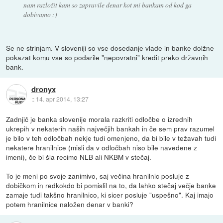
nam razložit kam so zapravile denar kot mi bankam od kod ga
dobivamo :)
Se ne strinjam. V sloveniji so vse dosedanje vlade in banke dolžne
pokazat komu vse so podarile "nepovratni" kredit preko državnih
bank.
dronyx
::
14. apr 2014, 13:27
Zadnjič je banka slovenije morala razkriti odločbe o izrednih
ukrepih v nekaterih naših največjih bankah in če sem prav razumel
je bilo v teh odločbah nekje tudi omenjeno, da bi bile v težavah tudi
nekatere hranilnice (misli da v odločbah niso bile navedene z
imeni), če bi šla recimo NLB ali NKBM v stečaj.
To je meni po svoje zanimivo, saj večina hranilnic posluje z
dobičkom in redkokdo bi pomislil na to, da lahko stečaj večje banke
zamaje tudi takšno hranilnico, ki sicer posluje "uspešno". Kaj imajo
potem hranilnice naložen denar v banki?