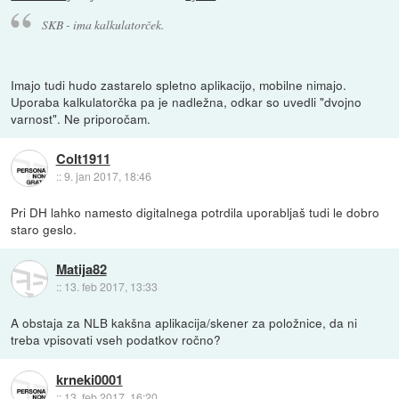
SKB - ima kalkulatorček.
Imajo tudi hudo zastarelo spletno aplikacijo, mobilne nimajo.
Uporaba kalkulatorčka pa je nadležna, odkar so uvedli "dvojno
varnost". Ne priporočam.
Colt1911
::
9. jan 2017, 18:46
Pri DH lahko namesto digitalnega potrdila uporabljaš tudi le dobro
staro geslo.
Matija82
::
13. feb 2017, 13:33
A obstaja za NLB kakšna aplikacija/skener za položnice, da ni
treba vpisovati vseh podatkov ročno?
krneki0001
::
13. feb 2017, 16:20