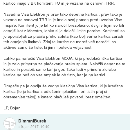
kartico imajo v BK komitenti FO in je vezana na osnovni TRR.
Navadna Visa Elektron je prav tako debetna kartica , prav tako je
vezana na osnovni TRR in je imela svoj pomen pred uvedbo Vise
Inspire. Komitent jo je lahko naročil brezplačno, dvigi v tujini so bili
cenejši kot z Maestro, lahko si je določil limite porabe. Komitenti so
jo uporabljali za plačila preko spleta (kao bolj varna kartica zaradi
teh omejenih limitov). Zdaj te kartice ne moreš več naročiti, so
aktivne samo še tiste, ki jim ni potekla veljavnost.
Lahko pa naročiš Visa Elektron MOJA, ki je predplačniška kartica
in je zelo primerna za plačevanje preko spleta. Naložiš denar na to
kartico in porabiš samo kar je gor. Tako tudi v primeru zlorabe
kartice ne boš ob vse ampak le ob tisto, kar je na kartici.
Drugače pa je opcija še vedno klasična Visa kartica, ki je kreditna
kartica (to je kartica z odloženim plačilom, pri tistih prej si
obremenjen takoj) s katero plačuješ povsod, brez omejitev.
LP, Bojan
DimmniBurek
::
9. jan 2017, 10:40