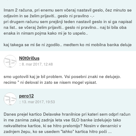
Imam 2 računa, pri enemu sem včeraj nastavil geslo, čez minuto se
odjavim in se želim prijaviti.. geslo ni pravilno -.-
pri drugem računu sem prejšnji teden nastavil geslo in si ga napisal
na list.. se včeraj želim prijaviti.. geslo ni pravilno.. naj bi bila oba
enaka in nimam pojma kako mi je to uspelo..
kaj takega se mi še ni zgodilo.. medtem ko mi mobilna banka deluje
N0t0ri0us
::
8. mar 2017, 12:48
smo ugotovili kaj je bil problem. Vsi posebni znaki ne delujejo.
recimo " ni deloval in zato se nisem mogel vpisat.
pero12
::
13. mar 2017, 19:53
Danes prejel kartico Delavske hranilnice pri kateri sem odprl račun
in me zanima zakaj zadnja leta vse SLO banke izdelujejo tako
nekvalitetne kartice, ki se hitro prelomijo? Nosim v denarnici v
zadnjem žepu, ko se usedem "lahko" kartica hitro poči ...