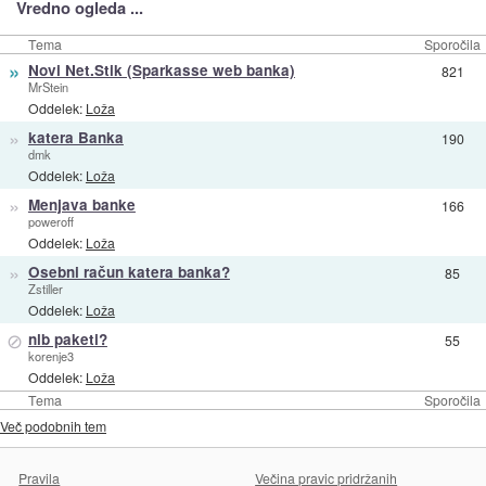
Vredno ogleda ...
Tema
Sporočila
»
Novi Net.Stik (Sparkasse web banka)
821
MrStein
Oddelek:
Loža
»
katera Banka
190
dmk
Oddelek:
Loža
»
Menjava banke
166
poweroff
Oddelek:
Loža
»
Osebni račun katera banka?
85
Zstiller
Oddelek:
Loža
⊘
nlb paketi?
55
korenje3
Oddelek:
Loža
Tema
Sporočila
Več podobnih tem
Pravila
Večina pravic pridržanih