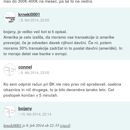
max do 300€-400€ na mesec, pa še to ne vedno.
krneki0001
::
8. feb 2014, 22:55
bojany, je veliko več kot si ti opisal.
Amerika je celo izsilila, da moramo vse transakcije iz amerike
preverjat, če je odveden davek njihovi davčni. Če ni, potem
moramo 30% transakcije zadržat in to poslat davčni (ameriški). In
to morajo delat vse banke v evropi.
connel
::
8. feb 2014, 23:00
Ko sem odpiral račun pri BK me niso prav nič spraševali, osebna
izkaznica in nič drugega, to je bilo decembra lansko leto. Cel
postopek končan v 5 minutah.
bojany
::
10. feb 2014, 22:14
krneki0001
je
8. feb 2014 ob 22:55
izjavil
: