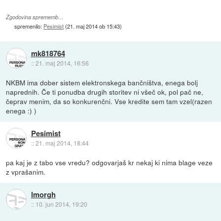
Zgodovina sprememb…
spremenilo:
Pesimist
(
21. maj 2014 ob 15:43
)
mk818764
::
21. maj 2014, 16:56
NKBM ima dober sistem elektronskega bančništva, enega bolj
naprednih. Če ti ponudba drugih storitev ni všeč ok, pol pač ne,
čeprav menim, da so konkurenčni. Vse kredite sem tam vzel(razen
enega :) )
Pesimist
::
21. maj 2014, 18:44
pa kaj je z tabo vse vredu? odgovarjaš kr nekaj ki nima blage veze
z vprašanim.
lmorgh
::
10. jun 2014, 19:20