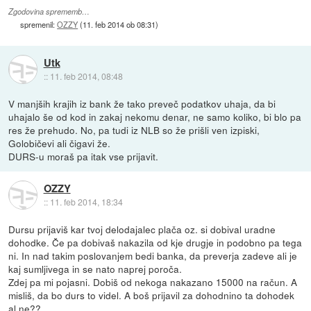
Zgodovina sprememb…
spremenil:
OZZY
(
11. feb 2014 ob 08:31
)
Utk
::
11. feb 2014, 08:48
V manjših krajih iz bank že tako preveč podatkov uhaja, da bi
uhajalo še od kod in zakaj nekomu denar, ne samo koliko, bi blo pa
res že prehudo. No, pa tudi iz NLB so že prišli ven izpiski,
Golobičevi ali čigavi že.
DURS-u moraš pa itak vse prijavit.
OZZY
::
11. feb 2014, 18:34
Dursu prijaviš kar tvoj delodajalec plača oz. si dobival uradne
dohodke. Če pa dobivaš nakazila od kje drugje in podobno pa tega
ni. In nad takim poslovanjem bedi banka, da preverja zadeve ali je
kaj sumljivega in se nato naprej poroča.
Zdej pa mi pojasni. Dobiš od nekoga nakazano 15000 na račun. A
misliš, da bo durs to videl. A boš prijavil za dohodnino ta dohodek
al ne??