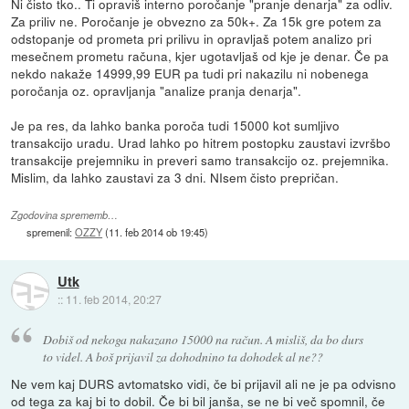
Ni čisto tko.. Ti opraviš interno poročanje "pranje denarja" za odliv.
Za priliv ne. Poročanje je obvezno za 50k+. Za 15k gre potem za
odstopanje od prometa pri prilivu in opravljaš potem analizo pri
mesečnem prometu računa, kjer ugotavljaš od kje je denar. Če pa
nekdo nakaže 14999,99 EUR pa tudi pri nakazilu ni nobenega
poročanja oz. opravljanja "analize pranja denarja".
Je pa res, da lahko banka poroča tudi 15000 kot sumljivo
transakcijo uradu. Urad lahko po hitrem postopku zaustavi izvršbo
transakcije prejemniku in preveri samo transakcijo oz. prejemnika.
Mislim, da lahko zaustavi za 3 dni. NIsem čisto prepričan.
Zgodovina sprememb…
spremenil:
OZZY
(
11. feb 2014 ob 19:45
)
Utk
::
11. feb 2014, 20:27
Dobiš od nekoga nakazano 15000 na račun. A misliš, da bo durs
to videl. A boš prijavil za dohodnino ta dohodek al ne??
Ne vem kaj DURS avtomatsko vidi, če bi prijavil ali ne je pa odvisno
od tega za kaj bi to dobil. Če bi bil janša, se ne bi več spomnil, če