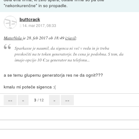
"nekonkurenčne" in so propadle.
buttcrack
::
14. mar 2017, 08:33
MaterVola
je
28. feb 2017 ob 18:49
izjavil
:
Sparkasse je naumil, da sigenca ni več v redu in je treba
preskočiti na te token generatorje. In cena je podobna. S tem, da
imajo opcijo 10 € za generator na telefonu...
a se temu glupemu generatorja res ne da ognit???
kmalu mi poteče sigenca :(
3
/ 12
««
«
»
»»