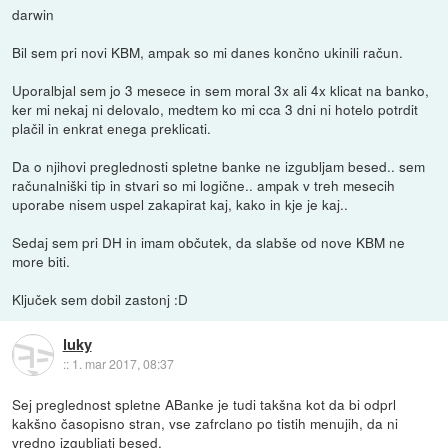
darwin
Bil sem pri novi KBM, ampak so mi danes končno ukinili račun.
Uporalbjal sem jo 3 mesece in sem moral 3x ali 4x klicat na banko,
ker mi nekaj ni delovalo, medtem ko mi cca 3 dni ni hotelo potrdit
plačil in enkrat enega preklicati.
Da o njihovi preglednosti spletne banke ne izgubljam besed.. sem
računalniški tip in stvari so mi logične.. ampak v treh mesecih
uporabe nisem uspel zakapirat kaj, kako in kje je kaj..
Sedaj sem pri DH in imam občutek, da slabše od nove KBM ne
more biti.
Ključek sem dobil zastonj :D
luky
::
1. mar 2017, 08:37
Sej preglednost spletne ABanke je tudi takšna kot da bi odprl
kakšno časopisno stran, vse zafrclano po tistih menujih, da ni
vredno izgubljati besed.