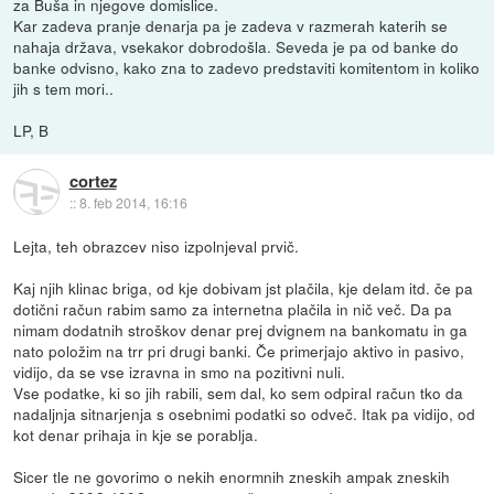
za Buša in njegove domislice.
Kar zadeva pranje denarja pa je zadeva v razmerah katerih se
nahaja država, vsekakor dobrodošla. Seveda je pa od banke do
banke odvisno, kako zna to zadevo predstaviti komitentom in koliko
jih s tem mori..
LP, B
cortez
::
8. feb 2014, 16:16
Lejta, teh obrazcev niso izpolnjeval prvič.
Kaj njih klinac briga, od kje dobivam jst plačila, kje delam itd. če pa
dotični račun rabim samo za internetna plačila in nič več. Da pa
nimam dodatnih stroškov denar prej dvignem na bankomatu in ga
nato položim na trr pri drugi banki. Če primerjajo aktivo in pasivo,
vidijo, da se vse izravna in smo na pozitivni nuli.
Vse podatke, ki so jih rabili, sem dal, ko sem odpiral račun tko da
nadaljnja sitnarjenja s osebnimi podatki so odveč. Itak pa vidijo, od
kot denar prihaja in kje se porablja.
Sicer tle ne govorimo o nekih enormnih zneskih ampak zneskih