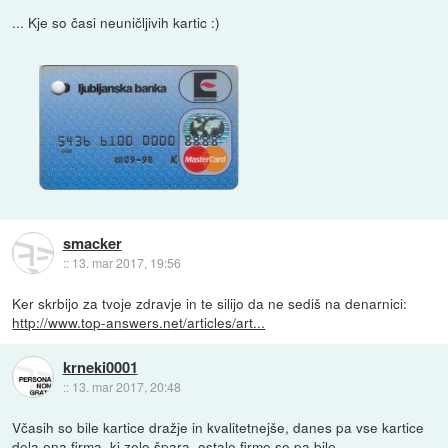
... Kje so časi neuničljivih kartic :)
smacker
::
13. mar 2017, 19:56
Ker skrbijo za tvoje zdravje in te silijo da ne sediš na denarnici:
http://www.top-answers.net/articles/art...
krneki0001
::
13. mar 2017, 20:48
Včasih so bile kartice dražje in kvalitetnejše, danes pa vse kartice
dela ena firma, ki zelo špara, ostale firme so pa bile