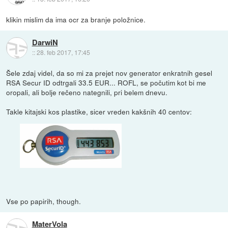
klikin mislim da ima ocr za branje položnice.
DarwiN
::
28. feb 2017, 17:45
Šele zdaj videl, da so mi za prejet nov generator enkratnih gesel
RSA Secur ID odtrgali 33.5 EUR... ROFL, se počutim kot bi me
oropali, ali bolje rečeno nategnili, pri belem dnevu.
Takle kitajski kos plastike, sicer vreden kakšnih 40 centov:
Vse po papirih, though.
MaterVola