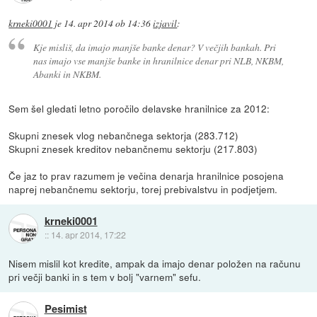
krneki0001
je
14. apr 2014 ob 14:36
izjavil
:
Kje misliš, da imajo manjše banke denar? V večjih bankah. Pri
nas imajo vse manjše banke in hranilnice denar pri NLB, NKBM,
Abanki in NKBM.
Sem šel gledati letno poročilo delavske hranilnice za 2012:
Skupni znesek vlog nebančnega sektorja (283.712)
Skupni znesek kreditov nebančnemu sektorju (217.803)
Če jaz to prav razumem je večina denarja hranilnice posojena
naprej nebančnemu sektorju, torej prebivalstvu in podjetjem.
krneki0001
::
14. apr 2014, 17:22
Nisem mislil kot kredite, ampak da imajo denar položen na računu
pri večji banki in s tem v bolj "varnem" sefu.
Pesimist