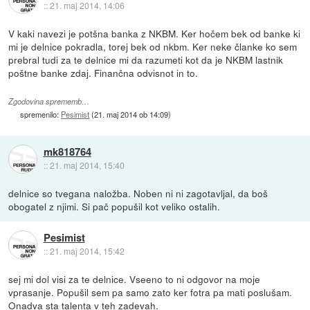
::
21. maj 2014, 14:06
V kaki navezi je potšna banka z NKBM. Ker hočem bek od banke ki
mi je delnice pokradla, torej bek od nkbm. Ker neke članke ko sem
prebral tudi za te delnice mi da razumeti kot da je NKBM lastnik
poštne banke zdaj. Finančna odvisnot in to.
Zgodovina sprememb…
spremenilo:
Pesimist
(
21. maj 2014 ob 14:09
)
mk818764
::
21. maj 2014, 15:40
delnice so tvegana naložba. Noben ni ni zagotavljal, da boš
obogatel z njimi. Si pač popušil kot veliko ostalih.
Pesimist
::
21. maj 2014, 15:42
sej mi dol visi za te delnice. Vseeno to ni odgovor na moje
vprasanje. Popušil sem pa samo zato ker fotra pa mati poslušam.
Onadva sta talenta v teh zadevah.