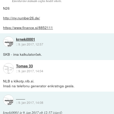
Enostavno nimam cajta hodit okoli.
N26
http://my.number26.de/
https://www.finance.si/8852111
krneki0001
::
9. jan 2017, 12:57
SKB - ima kalkulatorček.
Tomas 33
::
9. jan 2017, 14:04
NLB s klikotp.nlb.si.
Imaš na telefonu generator enkratnga gesla.
::
9. jan 2017, 14:08
krneki0001
je
9. jan 2017 ob 12:57
izjavil
: