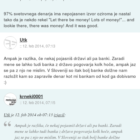
97% svetovnega denarja ima nepojasnen izvor oziroma je nastal
tako da je nekdo rekel "Let there be money! Lots of money!"... and
lookie there, there was money! And it was good.
Utk
::
12. feb 2014, 07:13
Ampak je razlika, če nekaj pojasniš državi ali pa banki. Zaradi
mene se lahko tudi banka z državo pogovarja kolk hoče, ampak jaz
se pa z njo ne mislim. V Sloveniji so itak bolj banke dolžne nam
razložit kam so zapravile denar kot mi bankam od kod ga dobivamo
:)
krneki0001
::
12. feb 2014, 07:15
Utk
je
12. feb 2014 ob 07:13
izjavil
:
Ampak je razlika, če nekaj pojasniš državi ali pa banki. Zaradi
mene se lahko tudi banka z državo pogovarja kolk hoče, ampak
jaz se pa z njo ne mislim. V Sloveniji so itak bolj banke dolžne