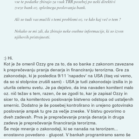
vse te podatke zbirajo za vsak TRR posebej po neki direktivi
zveze bank oz. splošnega poslovanja bank.
Ali so tudi vas mučili s temi problemi oz. ve kdo kaj več o tem ?
Nekako se mi zdi, da zbirajo neke osebne informacije, ki so izven
njihovih pristojnosti.
:) Hi.
Kot je že omenil Ozzy gre za to, da so banke z zakonom zavezane
k preprečevanju pranja denarja in financiranju terorizma. Gre za
zakonodajo, ki je posledica 9/11 'napadov' na USA (itaq vsi vemo,
da so si stolpnice zrušili sami) - USA je tudi zakonodajo izsilia in jo
uturila celemu svetu. Je pa dejstvo, da ima navaden komitent malo
oz. nič težav s tem, razen, če se zgodi to, kar je zapisal Ozzy in
sicer to, da komitentovo poslovanje bistveno odstopa od ustaljenih
smernic. Dodatno je še posebej kontrolirano in urejeno gotovinsko
poslovanje ampak tu gre za večje zneske. V bistvu govorimo o
dveh zadevah. Prva je preprečevanje pranja denarja in druga
zadeva je preprečevanje financiranja terorizma.
Še moje mnenje o zakonodaji, ki se nanaša na terorizem...
enostavno povedano - glupost. V bankah programiramo samo še