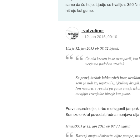
samo da še huje. Ljudje se hvalijo s 350 Nm
hitreje kot gume.
-valvoline-
::
12. jan 2015, 09:10
Utk
je
12. jan 2015 ob 08:52
izjavil
:
Če nisi kreten in se avta paziš, kot 
verjetno podoben strošek.
Se pravi, turbak lahko zdrži brez strošk
sem že tudi jaz ugotovil iz izkušenj drugih
Nm navora, v resnici pa ga ne smejo izkor
menjajo vztrajnike hitreje kot gume.
Prav nasprotno je, turbo mors gonit (ampak
Sem ze enkrat povedal, redna menjava olja i
krneki0001
je
12. jan 2015 ob 07:13
izjavil
:
Boxerji imajo učinkovite oljne pumpe, tisto