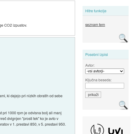
Hitre funkcije
seznam tem
age CO2 izpustov.
Posebni izpisi
Avtor:
Ključna beseda:
i, ki dajejo pri nizkih obratih od sebe
t pri 1000 rpm je odvisna bolj ali manj
č dvignjen "prosti tek" ko je avto v
ratov v 1. prestavi 850, v 5. prestavi 950.