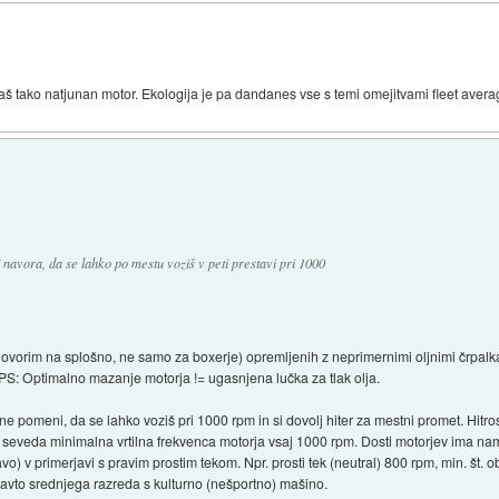
aš tako natjunan motor. Ekologija je pa dandanes vse s temi omejitvami fleet aver
j navora, da se lahko po mestu voziš v peti prestavi pri 1000
vorim na splošno, ne samo za boxerje) opremljenih z neprimernimi oljnimi črpalkam
PS: Optimalno mazanje motorja != ugasnjena lučka za tlak olja.
ne pomeni, da se lahko voziš pri 1000 rpm in si dovolj hiter za mestni promet. Hitros
 seveda minimalna vrtilna frekvenca motorja vsaj 1000 rpm. Dosti motorjev ima namre
vo) v primerjavi s pravim prostim tekom. Npr. prosti tek (neutral) 800 rpm, min. št. ob
e avto srednjega razreda s kulturno (nešportno) mašino.