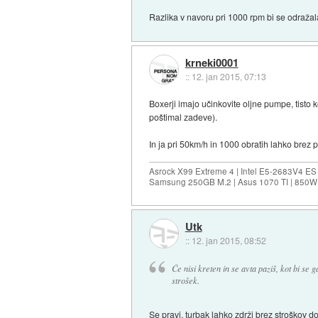
Razlika v navoru pri 1000 rpm bi se odražala 
krneki0001
::
12. jan 2015, 07:13
Boxerji imajo učinkovite oljne pumpe, tisto k
poštimal zadeve).
In ja pri 50km/h in 1000 obratih lahko brez p
Asrock X99 Extreme 4 | Intel E5-2683V4 
Samsung 250GB M.2 | Asus 1070 TI | 850W 
Utk
::
12. jan 2015, 08:52
Če nisi kreten in se avta paziš, kot bi se 
strošek.
Se pravi, turbak lahko zdrži brez stroškov do