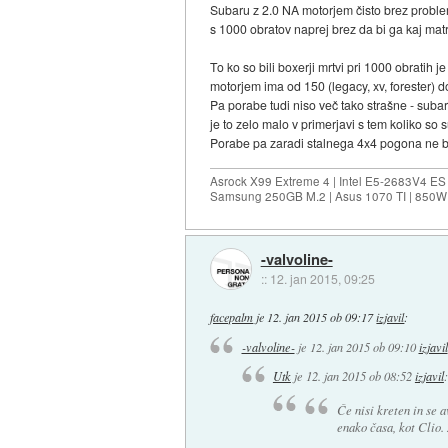
Subaru z 2.0 NA motorjem čisto brez proble
s 1000 obratov naprej brez da bi ga kaj matr
To ko so bili boxerji mrtvi pri 1000 obratih j
motorjem ima od 150 (legacy, xv, forester)
Pa porabe tudi niso več tako strašne - subar
je to zelo malo v primerjavi s tem koliko so s
Porabe pa zaradi stalnega 4x4 pogona ne bod
Asrock X99 Extreme 4 | Intel E5-2683V4 
Samsung 250GB M.2 | Asus 1070 TI | 850W 
-valvoline-
::
12. jan 2015, 09:25
facepalm
je
12. jan 2015 ob 09:17
izjavil
:
-valvoline-
je
12. jan 2015 ob 09:10
izjavil
Utk
je
12. jan 2015 ob 08:52
izjavil
:
Če nisi kreten in se a
enako časa, kot Clio.