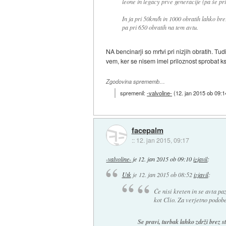
leone in legacy prve generacije (pa še pri
In ja pri 50km/h in 1000 obratih lahko bre
pa pri 650 obratih na tem avtu.
NA bencinarji so mrtvi pri nizjih obratih. Tud
vem, ker se nisem imel priloznost sprobat k
Zgodovina sprememb…
spremenil:
-valvoline-
(
12. jan 2015 ob 09:1
facepalm
::
12. jan 2015, 09:17
-valvoline-
je
12. jan 2015 ob 09:10
izjavil
:
Utk
je
12. jan 2015 ob 08:52
izjavil
:
Če nisi kreten in se avta paz
kot Clio. Za verjetno podobe
Se pravi, turbak lahko zdrži brez 