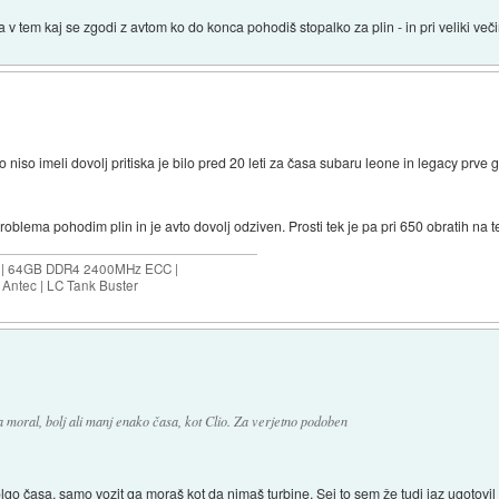
v tem kaj se zgodi z avtom ko do konca pohodiš stopalko za plin - in pri veliki večin
o niso imeli dovolj pritiska je bilo pred 20 leti za časa subaru leone in legacy prve 
roblema pohodim plin in je avto dovolj odziven. Prosti tek je pa pri 650 obratih na 
ES | 64GB DDR4 2400MHz ECC |
Antec | LC Tank Buster
ga moral, bolj ali manj enako časa, kot Clio. Za verjetno podoben
lgo časa, samo vozit ga moraš kot da nimaš turbine. Sej to sem že tudi jaz ugotovil 