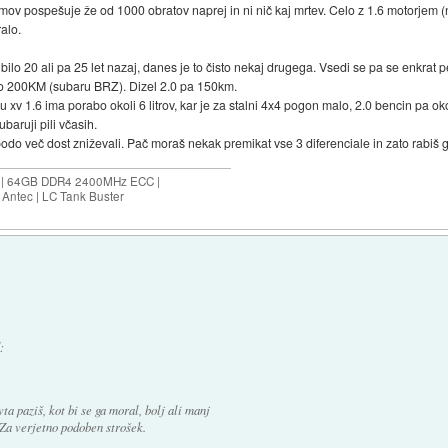
mov pospešuje že od 1000 obratov naprej in ni nič kaj mrtev. Celo z 1.6 motorjem 
alo.
e bilo 20 ali pa 25 let nazaj, danes je to čisto nekaj drugega. Vsedi se pa se enkrat 
 do 200KM (subaru BRZ). Dizel 2.0 pa 150km.
u xv 1.6 ima porabo okoli 6 litrov, kar je za stalni 4x4 pogon malo, 2.0 bencin pa ok
ubaruji pili včasih.
o več dost zniževali. Pač moraš nekak premikat vse 3 diferenciale in zato rabiš g
ES | 64GB DDR4 2400MHz ECC |
Antec | LC Tank Buster
:
vta paziš, kot bi se ga moral, bolj ali manj
 Za verjetno podoben strošek.