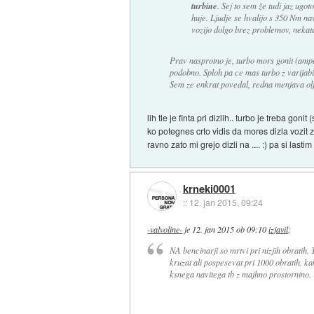
turbine
. Sej to sem že tudi jaz ugot
huje. Ljudje se hvalijo s 350 Nm nav
vozijo dolgo brez problemov, nekate
Prav nasprotno je, turbo mors gonit (ampa
podobno. Sploh pa ce mas turbo z varija
Sem ze enkrat povedal, redna menjava olja
lih tle je finta pri dizlih.. turbo je treba g
ko potegnes crto vidis da mores dizla vozit 
ravno zato mi grejo dizli na .... :) pa si las
krneki0001
::
12. jan 2015, 09:24
-valvoline-
je
12. jan 2015 ob 09:10
izjavil
:
NA bencinarji so mrtvi pri nizjih obratih. T
kruzat ali pospesevat pri 1000 obratih. ka
ksnega navitega tb z majhno prostornino.