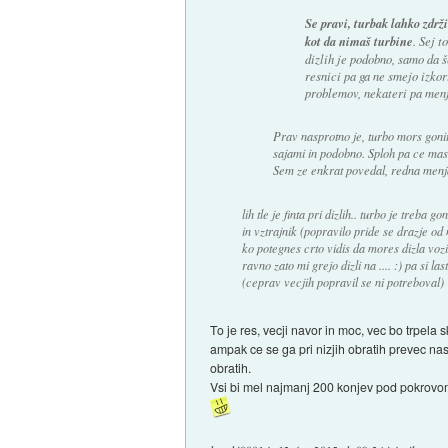
Se pravi, turbak lahko zdrž
kot da nimaš turbine
. Sej t
dizlih je podobno, samo da š
resnici pa ga ne smejo izkor
problemov, nekateri pa menj
Prav nasprotno je, turbo mors goni
sajami in podobno. Sploh pa ce mas
Sem ze enkrat povedal, redna menjav
lih tle je finta pri dizlih.. turbo je treba
in vztrajnik (popravilo pride se drazje od
ko potegnes crto vidis da mores dizla vozi
ravno zato mi grejo dizli na .... :) pa si l
(ceprav vecjih popravil se ni potreboval)
To je res, vecji navor in moc, vec bo trpela
ampak ce se ga pri nizjih obratih prevec nas
obratih.
Vsi bi mel najmanj 200 konjev pod pokrovom i