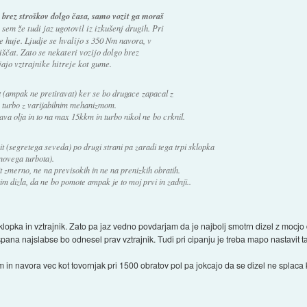
i brez stroškov dolgo časa, samo vozit ga moraš
o sem že tudi jaz ugotovil iz izkušenj drugih. Pri
e huje. Ljudje se hvalijo s 350 Nm navora, v
iščat. Zato se nekateri vozijo dolgo brez
ajo vztrajnike hitreje kot gume.
t (ampak ne pretiravat) ker se bo drugace zapacal z
 turbo z varijabilnim mehanizmom.
a olja in to na max 15kkm in turbo nikol ne bo crknil.
 gonit (segretega seveda) po drugi strani pa zaradi tega trpi sklopka
 novega turbota).
t zmerno, ne na previsokih in ne na prenizkih obratih.
astim dizla, da ne bo pomote ampak je to moj prvi in zadnji..
 sklopka in vztrajnik. Zato pa jaz vedno povdarjam da je najbolj smotrn dizel z mocj
pana najslabse bo odnesel prav vztrajnik. Tudi pri cipanju je treba mapo nastavit ta
n navora vec kot tovornjak pri 1500 obratov pol pa jokcajo da se dizel ne splaca ke