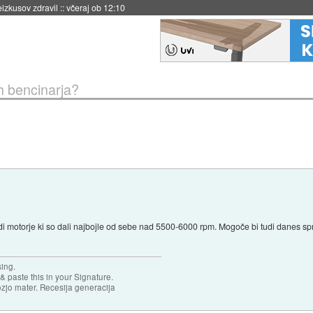
naslednji dve leti
::
včeraj ob 11:37
h bencinarja?
adi motorje ki so dali najbojle od sebe nad 5500-6000 rpm. Mogoče bi tudi danes spre
sing.
& paste this in your Signature.
ozjo mater. Recesija generacija