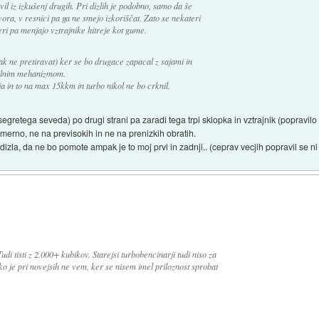
ovil iz izkušenj drugih. Pri dizlih je podobno, samo da še
ora, v resnici pa ga ne smejo izkoriščat. Zato se nekateri
ri pa menjajo vztrajnike hitreje kot gume.
k ne pretiravat) ker se bo drugace zapacal z sajami in
bilnim mehanizmom.
 in to na max 15kkm in turbo nikol ne bo crknil.
onit (segretega seveda) po drugi strani pa zaradi tega trpi sklopka in vztrajnik (popravi
zmerno, ne na previsokih in ne na prenizkih obratih.
tim dizla, da ne bo pomote ampak je to moj prvi in zadnji.. (ceprav vecjih popravil se n
udi tisti z 2.000+ kubikov. Starejsi turbobencinarji tudi niso za
ko je pri novejsih ne vem, ker se nisem imel priloznost sprobat