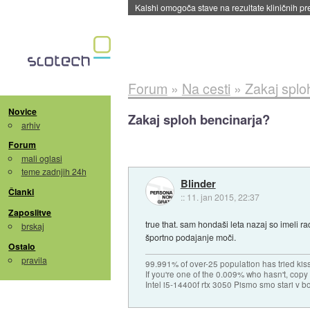
Sandisk že prodal več kot polovico SSD-jev za 
Forum
»
Na cesti
»
Zakaj splo
Novice
Zakaj sploh bencinarja?
arhiv
Forum
mali oglasi
teme zadnjih 24h
Blinder
Članki
::
11. jan 2015, 22:37
Zaposlitve
true that. sam hondaši leta nazaj so imeli r
brskaj
športno podajanje moči.
Ostalo
pravila
99.991% of over-25 population has tried kis
If you're one of the 0.009% who hasn't, copy 
Intel i5-14400f rtx 3050 Pismo smo stari v b