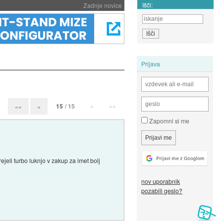
Išči:
Zadnje novice
Prijava
15
/ 15
»
»»
««
«
Zapomni si me
jeli turbo luknjo v zakup za imet bolj
nov uporabnik
pozabili geslo?