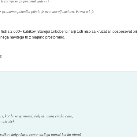
 legacyju so že poštimal zadeve).
z problema pohodim plin in je avto dovolj odziven. Prosti tek je
i tisti z 2.000+ kubikov. Starejsi turbobencinarji tudi niso za kruzat ali pospesevat p
snega navitega tb z majhno prostornino.
4
)
iš, kot bi se ga moral, bolj ali manj enako časa,
n strošek.
stroškov dolgo časa, samo vozit ga moraš kot da nimaš