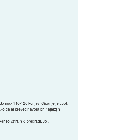
o do max 110-120 konjev. Cipanje je cool,
ko da ni prevec navora pri najnizjih
r so vztrajniki predragi. Joj.