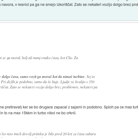
 navora, v resnici pa ga ne smejo izkoriščat. Zato se nekateri vozijo dolgo brez pr
bi se ga moral, bolj ali manj enako časa, kot Clio. Za
ov dolgo časa, samo vozit ga moraš kot da nimaš turbine
. Sej to
. Pri dizlih je podobno, samo da še huje. Ljudje se hvalijo s 350
iščat. Zato se nekateri vozijo dolgo brez problemov, nekateri pa
 ne pretiravat) ker se bo drugace zapacal z sajami in podobno. Sploh pa ce mas tu
n to na max 15kkm in turbo nikol ne bo crknil.
 ko niso imeli dovolj pritiska je bilo pred 20 leti za časa subaru