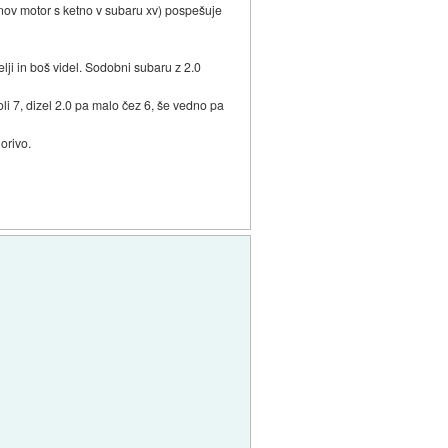
(nov motor s ketno v subaru xv) pospešuje
pelji in boš videl. Sodobni subaru z 2.0
oli 7, dizel 2.0 pa malo čez 6, še vedno pa
orivo.