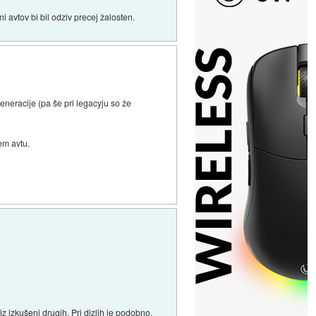
i avtov bi bil odziv precej žalosten.
generacije (pa še pri legacyju so že
tem avtu.
iz izkušenj drugih. Pri dizlih je podobno,