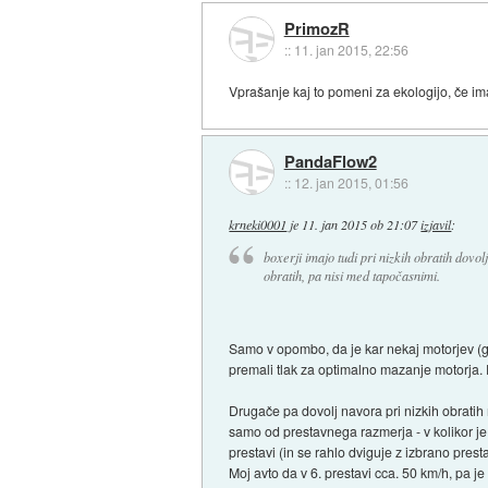
PrimozR
::
11. jan 2015, 22:56
Vprašanje kaj to pomeni za ekologijo, če im
PandaFlow2
::
12. jan 2015, 01:56
krneki0001
je
11. jan 2015 ob 21:07
izjavil
:
boxerji imajo tudi pri nizkih obratih dovol
obratih, pa nisi med tapočasnimi.
Samo v opombo, da je kar nekaj motorjev (go
premali tlak za optimalno mazanje motorja. 
Drugače pa dovolj navora pri nizkih obratih 
samo od prestavnega razmerja - v kolikor je
prestavi (in se rahlo dviguje z izbrano presta
Moj avto da v 6. prestavi cca. 50 km/h, pa j