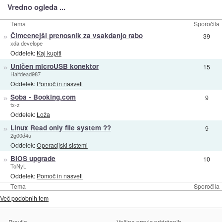
Vredno ogleda ...
Tema
Sporočila
»
Čimcenejši prenosnik za vsakdanjo rabo
39
xda develope
Oddelek:
Kaj kupiti
»
Uničen microUSB konektor
15
Halfdead987
Oddelek:
Pomoč in nasveti
»
Soba - Booking.com
9
tx-z
Oddelek:
Loža
»
Linux Read only file system ??
9
2g00d4u
Oddelek:
Operacijski sistemi
»
BIOS upgrade
10
ToNyL
Oddelek:
Pomoč in nasveti
Tema
Sporočila
Več podobnih tem
Pravila
Večina pravic pridržanih