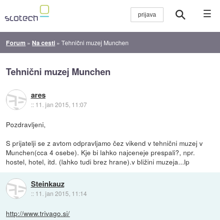
☰
Forum
»
Na cesti
»
Tehnični muzej Munchen
Tehnični muzej Munchen
ares
::
11. jan 2015, 11:07
Pozdravljeni,
S prijatelji se z avtom odpravljamo čez vikend v tehnični muzej v
Munchen(cca 4 osebe). Kje bi lahko najceneje prespali?, npr.
hostel, hotel, itd. (lahko tudi brez hrane).v bližini muzeja...lp
Steinkauz
::
11. jan 2015, 11:14
http://www.trivago.si/