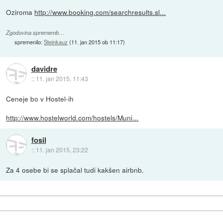
Oziroma
http://www.booking.com/searchresults.sl...
Zgodovina sprememb…
spremenilo:
Steinkauz
(
11. jan 2015 ob 11:17
)
davidre
::
11. jan 2015, 11:43
Ceneje bo v Hostel-ih
http://www.hostelworld.com/hostels/Muni...
fosil
::
11. jan 2015, 23:22
Za 4 osebe bi se splačal tudi kakšen airbnb.