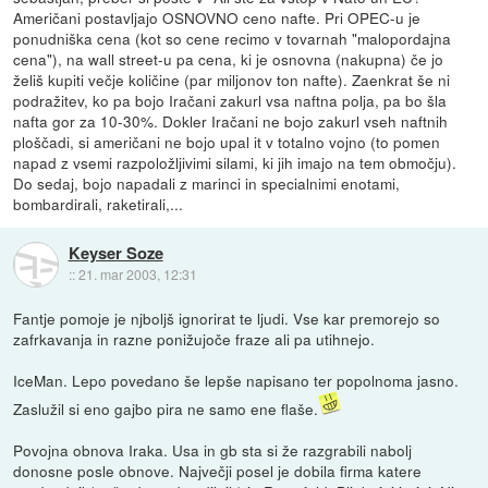
Američani postavljajo OSNOVNO ceno nafte. Pri OPEC-u je
ponudniška cena (kot so cene recimo v tovarnah "malopordajna
cena"), na wall street-u pa cena, ki je osnovna (nakupna) če jo
želiš kupiti večje količine (par miljonov ton nafte). Zaenkrat še ni
podražitev, ko pa bojo Iračani zakurl vsa naftna polja, pa bo šla
nafta gor za 10-30%. Dokler Iračani ne bojo zakurl vseh naftnih
ploščadi, si američani ne bojo upal it v totalno vojno (to pomen
napad z vsemi razpoložljivimi silami, ki jih imajo na tem območju).
Do sedaj, bojo napadali z marinci in specialnimi enotami,
bombardirali, raketirali,...
Keyser Soze
::
21. mar 2003, 12:31
Fantje pomoje je njboljš ignorirat te ljudi. Vse kar premorejo so
zafrkavanja in razne ponižujoče fraze ali pa utihnejo.
IceMan. Lepo povedano še lepše napisano ter popolnoma jasno.
Zaslužil si eno gajbo pira ne samo ene flaše.
Povojna obnova Iraka. Usa in gb sta si že razgrabili nabolj
donosne posle obnove. Največji posel je dobila firma katere