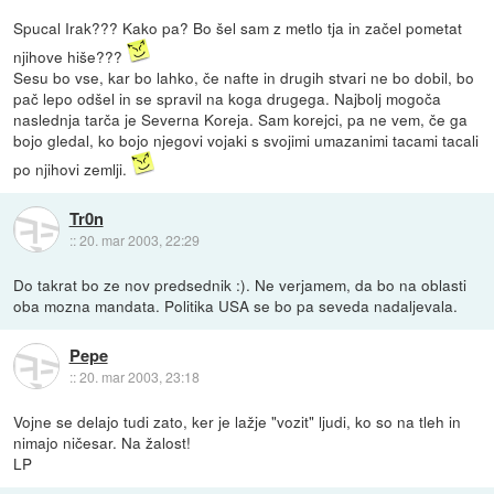
Spucal Irak??? Kako pa? Bo šel sam z metlo tja in začel pometat
njihove hiše???
Sesu bo vse, kar bo lahko, če nafte in drugih stvari ne bo dobil, bo
pač lepo odšel in se spravil na koga drugega. Najbolj mogoča
naslednja tarča je Severna Koreja. Sam korejci, pa ne vem, če ga
bojo gledal, ko bojo njegovi vojaki s svojimi umazanimi tacami tacali
po njihovi zemlji.
Tr0n
::
20. mar 2003, 22:29
Do takrat bo ze nov predsednik :). Ne verjamem, da bo na oblasti
oba mozna mandata. Politika USA se bo pa seveda nadaljevala.
Pepe
::
20. mar 2003, 23:18
Vojne se delajo tudi zato, ker je lažje "vozit" ljudi, ko so na tleh in
nimajo ničesar. Na žalost!
LP