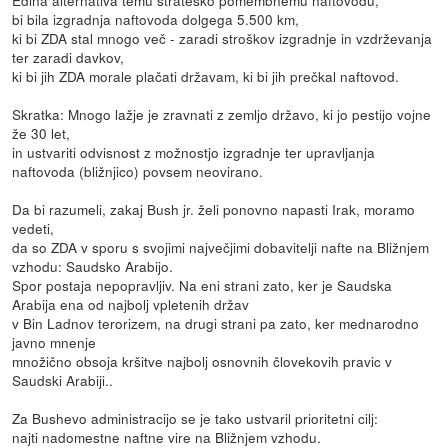
bi bila izgradnja naftovoda dolgega 5.500 km,
ki bi ZDA stal mnogo več - zaradi stroškov izgradnje in vzdrževanja
ter zaradi davkov,
ki bi jih ZDA morale plačati državam, ki bi jih prečkal naftovod.
Skratka: Mnogo lažje je zravnati z zemljo državo, ki jo pestijo vojne
že 30 let,
in ustvariti odvisnost z možnostjo izgradnje ter upravljanja
naftovoda (bližnjico) povsem neovirano.
Da bi razumeli, zakaj Bush jr. želi ponovno napasti Irak, moramo
vedeti,
da so ZDA v sporu s svojimi največjimi dobavitelji nafte na Bližnjem
vzhodu: Saudsko Arabijo.
Spor postaja nepopravljiv. Na eni strani zato, ker je Saudska
Arabija ena od najbolj vpletenih držav
v Bin Ladnov terorizem, na drugi strani pa zato, ker mednarodno
javno mnenje
množično obsoja kršitve najbolj osnovnih človekovih pravic v
Saudski Arabiji..
Za Bushevo administracijo se je tako ustvaril prioritetni cilj:
najti nadomestne naftne vire na Bližnjem vzhodu.