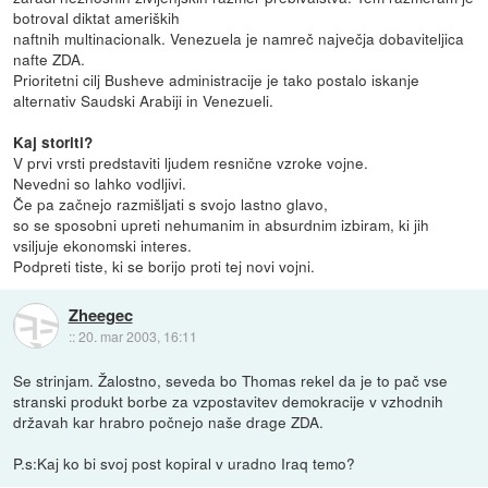
botroval diktat ameriških
naftnih multinacionalk. Venezuela je namreč največja dobaviteljica
nafte ZDA.
Prioritetni cilj Busheve administracije je tako postalo iskanje
alternativ Saudski Arabiji in Venezueli.
Kaj storiti?
V prvi vrsti predstaviti ljudem resnične vzroke vojne.
Nevedni so lahko vodljivi.
Če pa začnejo razmišljati s svojo lastno glavo,
so se sposobni upreti nehumanim in absurdnim izbiram, ki jih
vsiljuje ekonomski interes.
Podpreti tiste, ki se borijo proti tej novi vojni.
Zheegec
::
20. mar 2003, 16:11
Se strinjam. Žalostno, seveda bo Thomas rekel da je to pač vse
stranski produkt borbe za vzpostavitev demokracije v vzhodnih
državah kar hrabro počnejo naše drage ZDA.
P.s:Kaj ko bi svoj post kopiral v uradno Iraq temo?