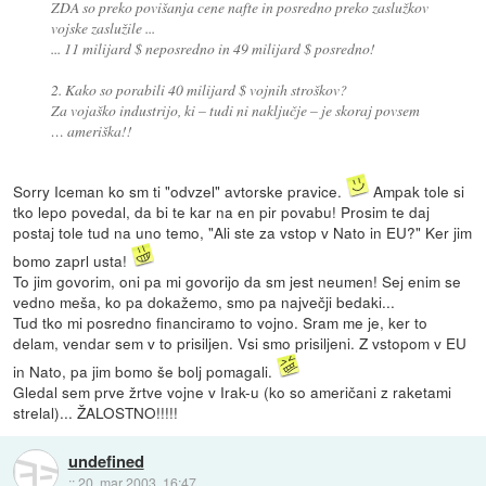
ZDA so preko povišanja cene nafte in posredno preko zaslužkov
vojske zaslužile ...
... 11 milijard $ neposredno in 49 milijard $ posredno!
2. Kako so porabili 40 milijard $ vojnih stroškov?
Za vojaško industrijo, ki – tudi ni naključje – je skoraj povsem
… ameriška!!
Sorry Iceman ko sm ti "odvzel" avtorske pravice.
Ampak tole si
tko lepo povedal, da bi te kar na en pir povabu! Prosim te daj
postaj tole tud na uno temo, "Ali ste za vstop v Nato in EU?" Ker jim
bomo zaprl usta!
To jim govorim, oni pa mi govorijo da sm jest neumen! Sej enim se
vedno meša, ko pa dokažemo, smo pa največji bedaki...
Tud tko mi posredno financiramo to vojno. Sram me je, ker to
delam, vendar sem v to prisiljen. Vsi smo prisiljeni. Z vstopom v EU
in Nato, pa jim bomo še bolj pomagali.
Gledal sem prve žrtve vojne v Irak-u (ko so američani z raketami
strelal)... ŽALOSTNO!!!!!
undefined
::
20. mar 2003, 16:47