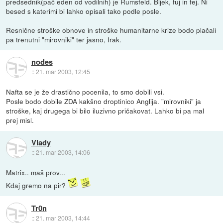
predsednik(pač eden od vodilnih) je Rumsfeld. Bljek, fuj in fej. Ni
besed s katerimi bi lahko opisali tako podle posle.
Resnične stroške obnove in stroške humanitarne krize bodo plačali
pa trenutni "mirovniki" ter jasno, Irak.
nodes
::
21. mar 2003, 12:45
Nafta se je že drastično pocenila, to smo dobili vsi.
Posle bodo dobile ZDA kakšno droptinico Anglija. "mirovniki" ja
stroške, kaj drugega bi bilo iluzivno pričakovat. Lahko bi pa mal
prej misl.
Vlady
::
21. mar 2003, 14:06
Matrix.. maš prov...
Kdaj gremo na pir?
Tr0n
::
21. mar 2003, 14:44