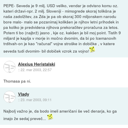
PEPE- Seveda je 9 milj. USD veliko, vendar je odvisno komu oz.
kateri državi-npr. 2 milj. Sloveniji - mimogrede skoraj tolikšna je
naša zadolžitev, za Zda je pa ob skoraj 300 miljonskem narodu
bore malo- malo se pozanimaj kolikšen je njihov letni prihodek in
pa koliko je predvidena njihova prekoračitev proračuna za letos.
Potem ti bo (najbrž) jasno , kje oz. kakšen je bil moj point. Tistih 9
miljard je kaplja v morje in močno dvomim, da bi po Icemanovih
trditvah-on je kao "računal" vojne stroške in dobičke , v katere
seveda tudi dvomim- bil dobiček vzrok za vojno!
Alexius Heristalski
::
22. mar 2003, 22:57
Thomasa pa ni.
Vlady
::
23. mar 2003, 09:11
Najbolj važno je, da bodo imeli američani še več denarja, ko ga
imajo že sedaj preveč...