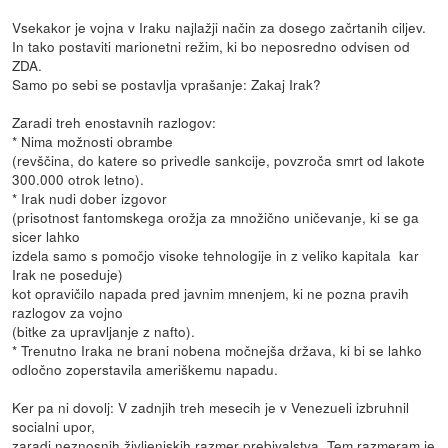
Vsekakor je vojna v Iraku najlažji način za dosego začrtanih ciljev.
In tako postaviti marionetni režim, ki bo neposredno odvisen od
ZDA.
Samo po sebi se postavlja vprašanje: Zakaj Irak?
Zaradi treh enostavnih razlogov:
* Nima možnosti obrambe
(revščina, do katere so privedle sankcije, povzroča smrt od lakote
300.000 otrok letno).
* Irak nudi dober izgovor
(prisotnost fantomskega orožja za množično uničevanje, ki se ga
sicer lahko
izdela samo s pomočjo visoke tehnologije in z veliko kapitala  kar
Irak ne poseduje)
kot opravičilo napada pred javnim mnenjem, ki ne pozna pravih
razlogov za vojno
(bitke za upravljanje z nafto).
* Trenutno Iraka ne brani nobena močnejša država, ki bi se lahko
odločno zoperstavila ameriškemu napadu.
Ker pa ni dovolj: V zadnjih treh mesecih je v Venezueli izbruhnil
socialni upor,
zaradi neznosnih življenjskih razmer prebivalstva. Tem razmeram je