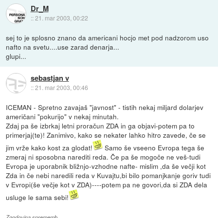
Dr_M
::
21. mar 2003, 00:22
sej to je splosno znano da americani hocjo met pod nadzorom uso
nafto na svetu....use zarad denarja...
glupi...
sebastjan v
::
21. mar 2003, 00:46
ICEMAN - Spretno zavajaš "javnost" - tistih nekaj miljard dolarjev
američani "pokurijo" v nekaj minutah.
Zdaj pa še izbrkaj letni proračun ZDA in ga objavi-potem pa to
primerjaj(te)! Zanimivo, kako se nekater lahko hitro zavede, če se
jim vrže kako kost za glodat!
Samo še vseeno Evropa tega še
zmeraj ni sposobna narediti reda. Če pa še mogoče ne veš-tudi
Evropa je uporabnik bližnjo-vzhodne nafte- mislim ,da še večji kot
Zda in če nebi naredili reda v Kuvajtu,bi bilo pomanjkanje goriv tudi
v Evropi(še večje kot v ZDA)----potem pa ne govori,da si ZDA dela
usluge le sama sebi!
Zgodovina sprememb…