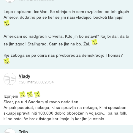
Lepo napisano, IceMan. Se strinjam in sem razpizden od teh glupih
Amerov, dodatno pa še ker se jim naši vladajoči bučkoti klanjajo!
Američani so nadgradili Orwella. Kdo jih bo ustavil? Kaj bi dal, da bi
se jim zgodil Stalingrad. Sam se jim ne bo. Žal.
Kje zaboga se pa obira naš prvoborec za demokracijo Thomas?
Vlady
::
20. mar 2003, 20:34
Izprijeni
Sicer, pa tud Saddam ni ravno nedolžen...
Ampak podpirat, nekoga, ki se spravlja na nekoga, ki ni sposoben
skuapj spraviti niti 100.000 dobro oboroženih vojakov... pa na folk,
ki bo ostal še brez tistega kar imajo in kar jim je ostalo.
Tr0n