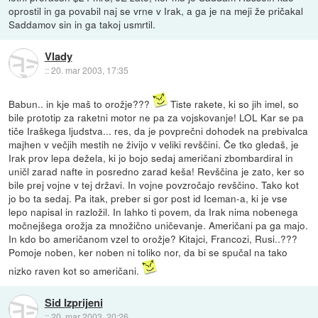
oprostil in ga povabil naj se vrne v Irak, a ga je na meji že pričakal
Saddamov sin in ga takoj usmrtil.
Vlady
::
20. mar 2003, 17:35
Babun.. in kje maš to orožje???
Tiste rakete, ki so jih imel, so
bile prototip za raketni motor ne pa za vojskovanje! LOL Kar se pa
tiče Iraškega ljudstva... res, da je povprečni dohodek na prebivalca
majhen v večjih mestih ne živijo v veliki revščini. Če tko gledaš, je
Irak prov lepa dežela, ki jo bojo sedaj američani zbombardiral in
uničl zarad nafte in posredno zarad keša! Revščina je zato, ker so
bile prej vojne v tej državi. In vojne povzročajo revščino. Tako kot
jo bo ta sedaj. Pa itak, preber si gor post id Iceman-a, ki je vse
lepo napisal in razložil. In lahko ti povem, da Irak nima nobenega
močnejšega orožja za množično uničevanje. Američani pa ga majo.
In kdo bo američanom vzel to orožje? Kitajci, Francozi, Rusi..???
Pomoje noben, ker noben ni toliko nor, da bi se spučal na tako
nizko raven kot so američani.
Sid Izprijeni
::
20. mar 2003, 20:26