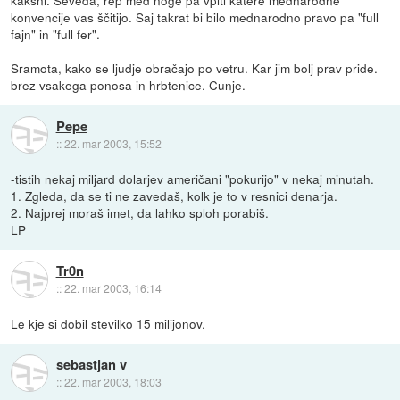
kakšni. Seveda, rep med noge pa vpiti katere mednarodne
konvencije vas ščitijo. Saj takrat bi bilo mednarodno pravo pa "full
fajn" in "full fer".
Sramota, kako se ljudje obračajo po vetru. Kar jim bolj prav pride.
brez vsakega ponosa in hrbtenice. Cunje.
Pepe
::
22. mar 2003, 15:52
-tistih nekaj miljard dolarjev američani "pokurijo" v nekaj minutah.
1. Zgleda, da se ti ne zavedaš, kolk je to v resnici denarja.
2. Najprej moraš imet, da lahko sploh porabiš.
LP
Tr0n
::
22. mar 2003, 16:14
Le kje si dobil stevilko 15 milijonov.
sebastjan v
::
22. mar 2003, 18:03