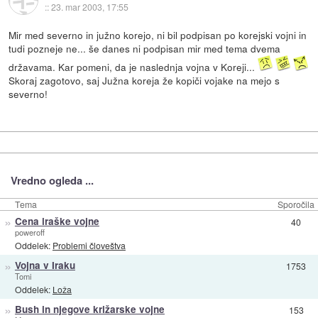
::
23. mar 2003, 17:55
Mir med severno in južno korejo, ni bil podpisan po korejski vojni in
tudi pozneje ne... še danes ni podpisan mir med tema dvema
državama. Kar pomeni, da je naslednja vojna v Koreji...
Skoraj zagotovo, saj Južna koreja že kopiči vojake na mejo s
severno!
Vredno ogleda ...
Tema
Sporočila
»
Cena iraške vojne
40
poweroff
Oddelek:
Problemi človeštva
»
Vojna v Iraku
1753
Tomi
Oddelek:
Loža
»
Bush in njegove križarske vojne
153