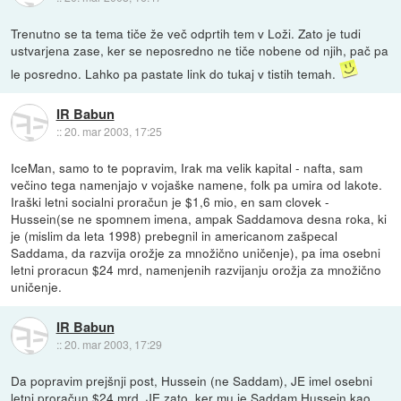
Trenutno se ta tema tiče že več odprtih tem v Loži. Zato je tudi
ustvarjena zase, ker se neposredno ne tiče nobene od njih, pač pa
le posredno. Lahko pa pastate link do tukaj v tistih temah.
IR Babun
::
20. mar 2003, 17:25
IceMan, samo to te popravim, Irak ma velik kapital - nafta, sam
večino tega namenjajo v vojaške namene, folk pa umira od lakote.
Iraški letni socialni proračun je $1,6 mio, en sam clovek -
Hussein(se ne spomnem imena, ampak Saddamova desna roka, ki
je (mislim da leta 1998) prebegnil in americanom zašpecal
Saddama, da razvija orožje za množično uničenje), pa ima osebni
letni proracun $24 mrd, namenjenih razvijanju orožja za množično
uničenje.
IR Babun
::
20. mar 2003, 17:29
Da popravim prejšnji post, Hussein (ne Saddam), JE imel osebni
letni proračun $24 mrd, JE zato, ker mu je Saddam Hussein kao