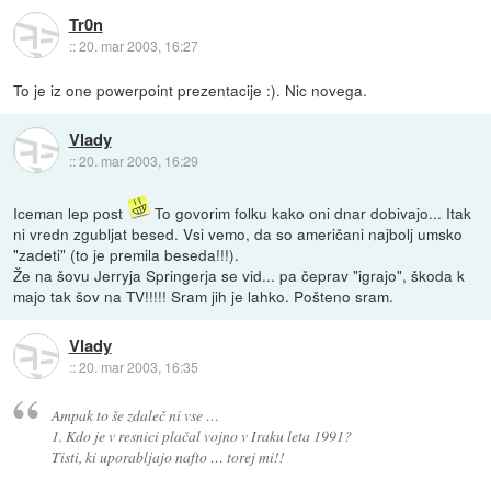
Tr0n
::
20. mar 2003, 16:27
To je iz one powerpoint prezentacije :). Nic novega.
Vlady
::
20. mar 2003, 16:29
Iceman lep post
To govorim folku kako oni dnar dobivajo... Itak
ni vredn zgubljat besed. Vsi vemo, da so američani najbolj umsko
"zadeti" (to je premila beseda!!!).
Že na šovu Jerryja Springerja se vid... pa čeprav "igrajo", škoda k
majo tak šov na TV!!!!! Sram jih je lahko. Pošteno sram.
Vlady
::
20. mar 2003, 16:35
Ampak to še zdaleč ni vse …
1. Kdo je v resnici plačal vojno v Iraku leta 1991?
Tisti, ki uporabljajo nafto … torej mi!!