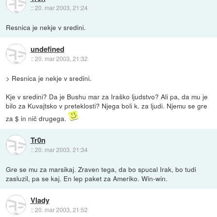
::
20. mar 2003, 21:24
Resnica je nekje v sredini.
undefined
::
20. mar 2003, 21:32
> Resnica je nekje v sredini.
Kje v sredini? Da je Bushu mar za Iraško ljudstvo? Ali pa, da mu je
bilo za Kuvajtsko v preteklosti? Njega boli k. za ljudi. Njemu se gre
za $ in nič drugega.
Tr0n
::
20. mar 2003, 21:34
Gre se mu za marsikaj. Zraven tega, da bo spucal Irak, bo tudi
zasluzil, pa se kaj. En lep paket za Ameriko. Win-win.
Vlady
::
20. mar 2003, 21:52