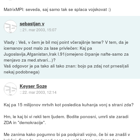
MatrixMPI: seveda, saj samo tak se splaca vojskovat :)
sebastjan v
::
21. mar 2003, 15:07
Vlady : Veš, v čem je bil moj point včerajšnje teme? V tem, da je
icemanov post malo za lase privlečen: Kaj pa
Jugoslavija,Afganistan,Irak l.91(omejeno črpanje nafte-samo za
menjavo za med.stvari...)?
Vaš odgovor je pa tako ali tako znan: bojo pa zdaj not prnesl(ali
nekaj podobnega)
Keyser Soze
::
22. mar 2003, 12:14
Kaj pa 15 milijonov mrtvih kot posledica kuhanja vonj s strani zda?
Hm, le kaj bi vi rekli tem ljudem. Bodite ponosni, umrli ste zaradi
ZDA in "demokracije".
Me zanima kako pogumno bi pa podpirali vojno, če bi se znašli v