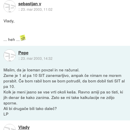
sebastjan v
::
23. mar 2003, 11:02
Vlady,
... heh ...
Pepe
::
23. mar 2003, 14:32
Mislim, da je Iceman povzel in ne računal.
Zame je 1 al pa 10 SIT zanemarljivo, ampak če nimam ne morem
porabit. Če bom rabil bom se bom potrudil, da bom dobil tisti SIT al
pa 10.
Kolk je meni jasno se vse vrti okoli keša. Ravno amiji pa so tisti, ki
jih denar še kako zanima. Zato se mi take kalkulacije ne zdijo
sporne.
Ali bi drugače bili tako daleč?
LP
Vlady