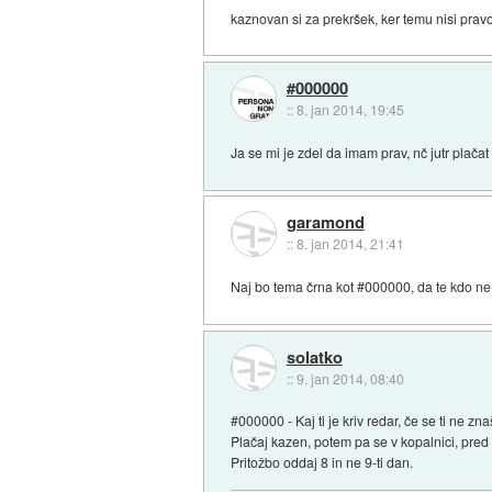
kaznovan si za prekršek, ker temu nisi pravo
#000000
::
8. jan 2014, 19:45
Ja se mi je zdel da imam prav, nč jutr plača
garamond
::
8. jan 2014, 21:41
Naj bo tema črna kot #000000, da te kdo ne 
solatko
::
9. jan 2014, 08:40
#000000 - Kaj ti je kriv redar, če se ti ne zn
Plačaj kazen, potem pa se v kopalnici, pred
Pritožbo oddaj 8 in ne 9-ti dan.