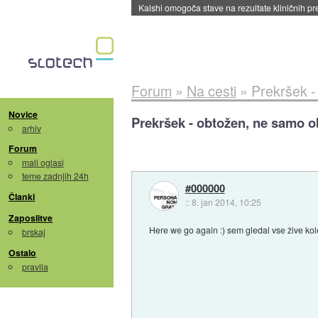
Sandisk že prodal več kot polovico SSD-jev za 
Forum
»
Na cesti
»
Prekršek -
Novice
Prekršek - obtožen, ne samo ob
arhiv
Forum
mali oglasi
teme zadnjih 24h
#000000
Članki
::
8. jan 2014, 10:25
Zaposlitve
Here we go again :) sem gledal vse žive ko
brskaj
Ostalo
pravila