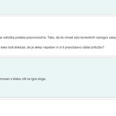
e je odločba postala pravnomočna. Tako, da če nimaš zelo konkretnih razlogov zakaj 
 kako boš dokazal, da je sklep napačen in si ti pravočasno oddal pritožbo?
novan v bistvu niti ne igra vloge.