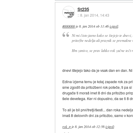
St235
::
8. jan 2014, 14:43
#000000
je
8. jan 2014 ob 11:46
izjavil
:
Ni mi čisto jasno kako se štejejo te dnevi,
pritožbe nedelja ali praznik se premakne 
Hm zanivo, se prav lahko rok začne tečt 
dnevi štejejo tako da je vsak dan en dan. N
Edina izjema temu je kdaj zapade rok za pri
sme zgodit da pritožbeni rok poteče, ti pa s
drugače ti moraš imet 8 dni da pritožbo prir
šele devetega. Ker ni dopustno, da se ti 8
To ali je bil prvi/tretji/šesti... dan roka ne
imaš 8 delovnih dni za pritožbo, samo v ko
rok_p
je
8. jan 2014 ob 12:56
izjavil
: