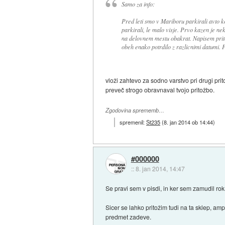
Samo za info:
Pred leti smo v Mariboru parkirali avto kot
parkirali, le malo visje. Prvo kazen je nekd
na delovnem mestu obakrat. Napisem pritoz
obeh enako potrdilo z razlicnimi datumi. 
vloži zahtevo za sodno varstvo pri drugi pri
preveč strogo obravnaval tvojo pritožbo.
Zgodovina sprememb…
spremenil:
St235
(
8. jan 2014 ob 14:44
)
#000000
::
8. jan 2014, 14:47
Se pravi sem v pisdi, in ker sem zamudil rok
Sicer se lahko pritožim tudi na ta sklep, a
predmet zadeve.