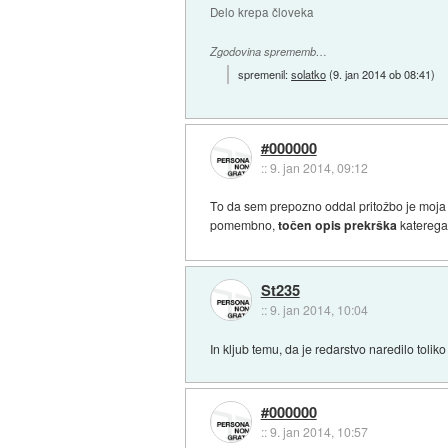
Delo krepa človeka
Zgodovina sprememb…
spremenil:
solatko
(
9. jan 2014 ob 08:41
)
#000000
::
9. jan 2014, 09:12
To da sem prepozno oddal pritožbo je moja k
pomembno,
točen opis prekrška
katerega 
St235
::
9. jan 2014, 10:04
In kljub temu, da je redarstvo naredilo toli
#000000
::
9. jan 2014, 10:57