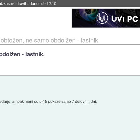
naslednji dve leti
::
danes ob 11:37
 obtožen, ne samo obdolžen - lastnik.
dolžen - lastnik.
ledarje, ampak meni od 5-15 pokaže samo 7 delovnih dni.