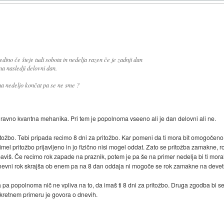
 edino če šteje tudi sobota in nedelja razen če je zadnji dan
na nasledji delovni dan.
na nedeljo končat pa se ne sme ?
i ravno kvantna mehanika. Pri tem je popolnoma vseeno ali je dan delovni ali ne.
tožbo. Tebi pripada recimo 8 dni za pritožbo. Kar pomeni da ti mora bit omogočeno
i imel pritožbo prijavljeno in jo fizično nisi mogel oddat. Zato se pritožba zamakne,
paviš. Če recimo rok zapade na praznik, potem je pa še na primer nedelja bi ti moral 
 dnevni rok skrajša ob enem pa na 8 dan oddaja ni mogoče se rok zamakne na devet
delja pa popolnoma nič ne vpliva na to, da imaš ti 8 dni za pritožbo. Druga zgodba bi se
nkretnem primeru je govora o dnevih.