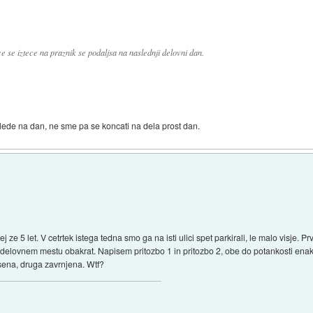
ce se iztece na praznik se podaljsa na naslednji delovni dan.
glede na dan, ne sme pa se koncati na dela prost dan.
j ze 5 let. V cetrtek istega tedna smo ga na isti ulici spet parkirali, le malo visje. Pr
 na delovnem mestu obakrat. Napisem pritozbo 1 in pritozbo 2, obe do potankosti enak
esena, druga zavrnjena. Wtf?