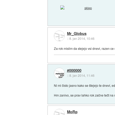
Mr_Globus
::
8. jan 2014, 10:46
Za rok mislim da stejejo vsi dnevi, razen ce
#000000
::
8. jan 2014, 11:46
Ni mi čisto jasno kako se štejejo te dnevi, 
Hm zanivo, se prav lahko rok začne tečt na
MoRp