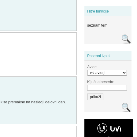
Hitre funkcije
seznam tem
Posebni izpisi
Avtor:
Ključna beseda:
znik se premakne na nasledji delovni dan.