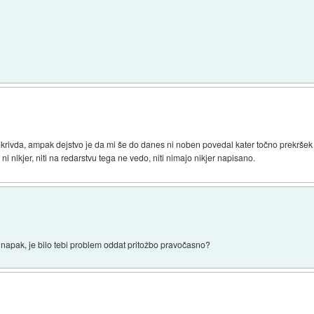
rivda, ampak dejstvo je da mi še do danes ni noben povedal kater točno prekršek s
ni nikjer, niti na redarstvu tega ne vedo, niti nimajo nikjer napisano.
ko napak, je bilo tebi problem oddat pritožbo pravočasno?