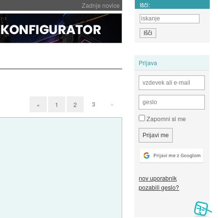
Išči:
Zadnje novice
Prijava
3
»
«
1
2
Zapomni si me
nov uporabnik
pozabili geslo?