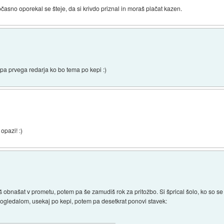
časno oporekal se šteje, da si krivdo priznal in moraš plačat kazen.
t pa prvega redarja ko bo tema po kepi :)
opazi! :)
aš obnašat v prometu, potem pa še zamudiš rok za pritožbo. Si šprical šolo, ko so se u
 ogledalom, usekaj po kepi, potem pa desetkrat ponovi stavek: