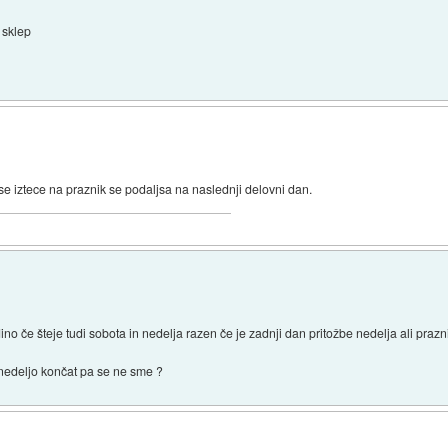
sklep
 se iztece na praznik se podaljsa na naslednji delovni dan.
edino če šteje tudi sobota in nedelja razen če je zadnji dan pritožbe nedelja ali pra
 nedeljo končat pa se ne sme ?