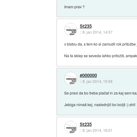
Imam prav ?
St235
::
8. jan 2014, 14:57
v bistvu da, s tem ko si zamudil rok pritožb
Na ta sklep se seveda lahko pritožiš, ampak
#000000
::
8. jan 2014, 15:58
Se pravi da bo treba plačat in za kaj sem kaz
Jebiga nimaš kej, naslednjič bo boljš :) shit
St235
::
8. jan 2014, 16:01