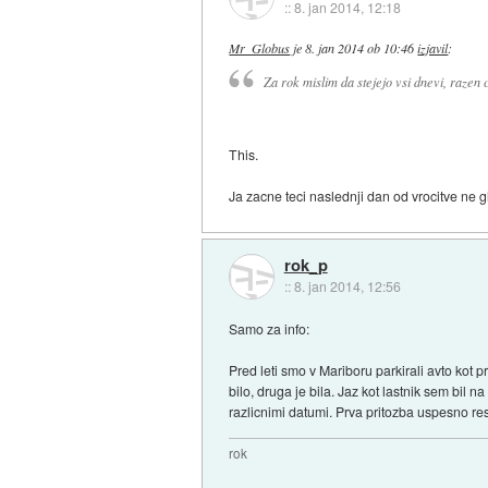
::
8. jan 2014, 12:18
Mr_Globus
je
8. jan 2014 ob 10:46
izjavil
:
Za rok mislim da stejejo vsi dnevi, razen 
This.
Ja zacne teci naslednji dan od vrocitve ne 
rok_p
::
8. jan 2014, 12:56
Samo za info:
Pred leti smo v Mariboru parkirali avto kot pre
bilo, druga je bila. Jaz kot lastnik sem bil
razlicnimi datumi. Prva pritozba uspesno r
rok