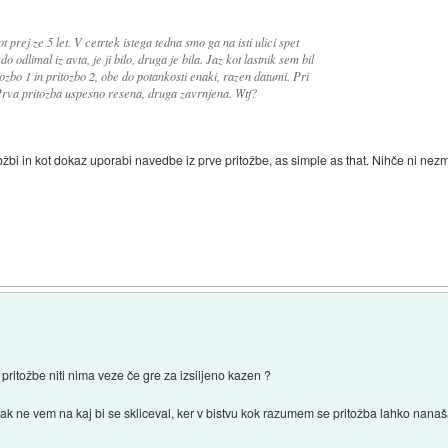
 prej ze 5 let. V cetrtek istega tedna smo ga na isti ulici spet
o odlimal iz avta, je ji bilo, druga je bila. Jaz kot lastnik sem bil
bo 1 in pritozbo 2, obe do potankosti enaki, razen datumi. Pri
Prva pritozba uspesno resena, druga zavrnjena. Wtf?
tožbi in kot dokaz uporabi navedbe iz prve pritožbe, as simple as that. Nihče ni nez
 pritožbe niti nima veze če gre za izsiljeno kazen ?
mpak ne vem na kaj bi se skliceval, ker v bistvu kok razumem se pritožba lahko nan