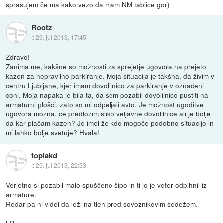
sprašujem če ma kako vezo da mam NM tablice gor)
Rootz
::
29. jul 2013, 17:45
Zdravo!
Zanima me, kakšne so možnosti za sprejetje ugovora na prejeto
kazen za nepravilno parkiranje. Moja situacija je takšna, da živim v
centru Ljubljane, kjer imam dovolilnico za parkiranje v označeni
coni. Moja napaka je bila ta, da sem pozabil dovolilnico pustiti na
armaturni plošči, zato so mi odpeljali avto. Je možnost ugoditve
ugovora možna, če predložim sliko veljavne dovolilnice ali je bolje
da kar plačam kazen? Je imel že kdo mogoče podobno situacijo in
mi lahko bolje svetuje? Hvala!
toplakd
::
29. jul 2013, 22:33
Verjetno si pozabil malo spuščeno šipo in ti jo je veter odpihnil iz
armature.
Redar pa ni videl da leži na tleh pred sovoznikovim sedežem.
LP