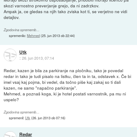
skozi varnostno preverjanje grejo, da ni zadrzkov.
Ampak ja, ce gledas na njih tako zviska kot ti, se verjetno ne vidi
detajlov.
Zgodovina sprememb…
spremenilo:
Mehmed
(
25. jun 2013 ob 22:44
)
Utk
::
26. jun 2013, 07:14
Redar, kazen je bila za parkiranje na pločniku, tako je povedal
redar in tako je tudi pisalo na listku, člen ta in ta, odstavek x. Če bi
imel vsaj kaj pojma, bi vedel, da točno piše kaj zakaj so ti dali
kazen, ne samo "napačno parkiranje".
Mehmed, a poznaš koga, ki je hotel postati varnostnik, pa mu ni
uspelo?
Zgodovina sprememb…
spremenil:
Utk
(
26. jun 2013 ob 07:16
)
Redar