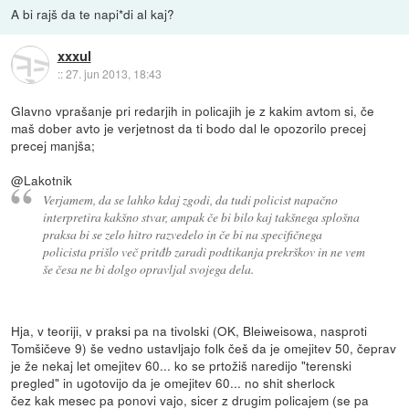
A bi rajš da te napi*di al kaj?
xxxul
::
27. jun 2013, 18:43
Glavno vprašanje pri redarjih in policajih je z kakim avtom si, če
maš dober avto je verjetnost da ti bodo dal le opozorilo precej
precej manjša;
@Lakotnik
Verjamem, da se lahko kdaj zgodi, da tudi policist napačno
interpretira kakšno stvar, ampak če bi bilo kaj takšnega splošna
praksa bi se zelo hitro razvedelo in če bi na specifičnega
policista prišlo več pritđb zaradi podtikanja prekrškov in ne vem
še česa ne bi dolgo opravljal svojega dela.
Hja, v teoriji, v praksi pa na tivolski (OK, Bleiweisowa, nasproti
Tomšičeve 9) še vedno ustavljajo folk češ da je omejitev 50, čeprav
je že nekaj let omejitev 60... ko se prtožiš naredijo "terenski
pregled" in ugotovijo da je omejitev 60... no shit sherlock
čez kak mesec pa ponovi vajo, sicer z drugim policajem (se pa