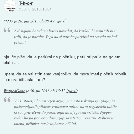
T-h-o-r
::
30. jul 2013, 16:01
St235
je
26. jun 2013 ob 08:49
izjavil
:
Z drugumi besedami hočeš povedat, da karkoli bi napisali bi ti
trdil, da je narobe. Tega da si narobe parkiral pa seveda ne boš
priznal.
hja, če piše, da je parkiral na pločniku, parkiral pa je na golem
blatu ....
upam, da se vsi strinjamo vsaj toliko, da mora imeti pločnik robnik
in mora biti asfaltiran?
WarpedGone
je
30. jul 2013 ob 15:52
izjavil
:
V 21. stoletju bo ustrezen organ namesto tiskanja in izdajanja
poštempljanih pildkov vzpostavu online bazo registrskih tablic,
ki so upravičene do parkiranja na njegovem vrtičku. Njegov
redar bo pa preveru obstoj zapisa v tistem registru. Nobenega
imena, priimka, naslova,barve, oči itd.