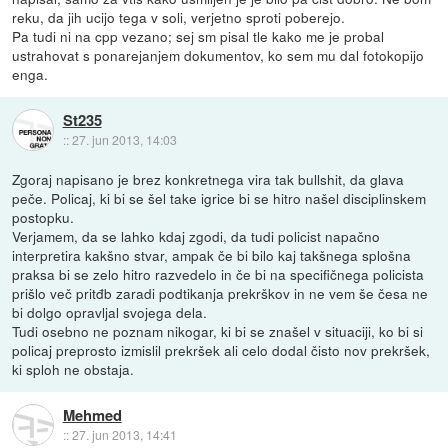
reku, da jih ucijo tega v soli, verjetno sproti poberejo.
Pa tudi ni na cpp vezano; sej sm pisal tle kako me je probal
ustrahovat s ponarejanjem dokumentov, ko sem mu dal fotokopijo
enga.
St235
::
27. jun 2013, 14:03
Zgoraj napisano je brez konkretnega vira tak bullshit, da glava
peče. Policaj, ki bi se šel take igrice bi se hitro našel disciplinskem
postopku.
Verjamem, da se lahko kdaj zgodi, da tudi policist napačno
interpretira kakšno stvar, ampak če bi bilo kaj takšnega splošna
praksa bi se zelo hitro razvedelo in če bi na specifičnega policista
prišlo več pritđb zaradi podtikanja prekrškov in ne vem še česa ne
bi dolgo opravljal svojega dela.
Tudi osebno ne poznam nikogar, ki bi se znašel v situaciji, ko bi si
policaj preprosto izmislil prekršek ali celo dodal čisto nov prekršek,
ki sploh ne obstaja.
Mehmed
::
27. jun 2013, 14:41