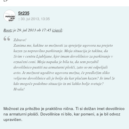
St235
::
30. jul 2013, 13:35
Rootz
je
29. jul 2013 ob 17:45
izjavil
:
Zdravo!
Zanima me, kakšne so možnosti za sprejetje ugovora na prejeto
kazen za nepravilno parkiranje. Moja situacija je takšna, da
živim v centru Ljubljane, kjer imam dovolilnico za parkiranje v
označeni coni. Moja napaka je bila ta, da sem pozabil
dovolilnico pustiti na armaturni plošči, zato so mi odpeljali
avto. Je možnost ugoditve ugovora možna, če predložim sliko
veljavne dovolilnice ali je bolje da kar plačam kazen? Je imel že
kdo mogoče podobno situacijo in mi lahko bolje svetuje?
Hvala!
Možnost za pritožbo je praktično nična. Ti si dolžan imet dovolilnico
na armaturni plošči. Dovolilnice ni bilo, kar pomeni, a je bil odvoz
upravičen.