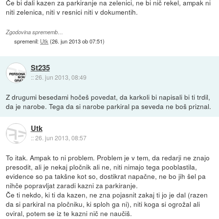
Če bi dali kazen za parkiranje na zelenici, ne bi nič rekel, ampak ni
niti zelenica, niti v resnici niti v dokumentih.
Zgodovina sprememb…
spremenil:
Utk
(
26. jun 2013 ob 07:51
)
St235
::
26. jun 2013, 08:49
Z drugumi besedami hočeš povedat, da karkoli bi napisali bi ti trdil,
da je narobe. Tega da si narobe parkiral pa seveda ne boš priznal.
Utk
::
26. jun 2013, 08:57
To itak. Ampak to ni problem. Problem je v tem, da redarji ne znajo
presodit, ali je nekaj pločnik ali ne, niti nimajo tega pooblastila,
evidence so pa takšne kot so, dostikrat napačne, ne bo jih šel pa
nihče popravljat zaradi kazni za parkiranje.
Če ti nekdo, ki ti da kazen, ne zna pojasnit zakaj ti jo je dal (razen
da si parkiral na pločniku, ki sploh ga ni), niti koga si ogrožal ali
oviral, potem se iz te kazni nič ne naučiš.