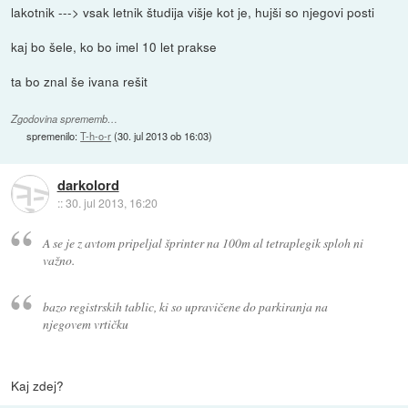
lakotnik ---> vsak letnik študija višje kot je, hujši so njegovi posti
kaj bo šele, ko bo imel 10 let prakse
ta bo znal še ivana rešit
Zgodovina sprememb…
spremenilo:
T-h-o-r
(
30. jul 2013 ob 16:03
)
darkolord
::
30. jul 2013, 16:20
A se je z avtom pripeljal šprinter na 100m al tetraplegik sploh ni
važno.
bazo registrskih tablic, ki so upravičene do parkiranja na
njegovem vrtičku
Kaj zdej?