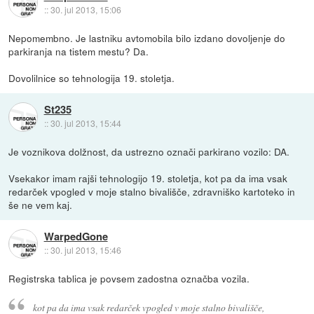
::
30. jul 2013, 15:06
Nepomembno. Je lastniku avtomobila bilo izdano dovoljenje do
parkiranja na tistem mestu? Da.
Dovolilnice so tehnologija 19. stoletja.
St235
::
30. jul 2013, 15:44
Je voznikova dolžnost, da ustrezno označi parkirano vozilo: DA.
Vsekakor imam rajši tehnologijo 19. stoletja, kot pa da ima vsak
redarček vpogled v moje stalno bivališče, zdravniško kartoteko in
še ne vem kaj.
WarpedGone
::
30. jul 2013, 15:46
Registrska tablica je povsem zadostna označba vozila.
kot pa da ima vsak redarček vpogled v moje stalno bivališče,