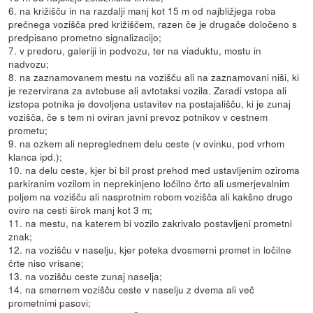
6. na križišču in na razdalji manj kot 15 m od najbližjega roba
prečnega vozišča pred križiščem, razen če je drugače določeno s
predpisano prometno signalizacijo;
7. v predoru, galeriji in podvozu, ter na viaduktu, mostu in
nadvozu;
8. na zaznamovanem mestu na vozišču ali na zaznamovani niši, ki
je rezervirana za avtobuse ali avtotaksi vozila. Zaradi vstopa ali
izstopa potnika je dovoljena ustavitev na postajališču, ki je zunaj
vozišča, če s tem ni oviran javni prevoz potnikov v cestnem
prometu;
9. na ozkem ali nepreglednem delu ceste (v ovinku, pod vrhom
klanca ipd.);
10. na delu ceste, kjer bi bil prost prehod med ustavljenim oziroma
parkiranim vozilom in neprekinjeno ločilno črto ali usmerjevalnim
poljem na vozišču ali nasprotnim robom vozišča ali kakšno drugo
oviro na cesti širok manj kot 3 m;
11. na mestu, na katerem bi vozilo zakrivalo postavljeni prometni
znak;
12. na vozišču v naselju, kjer poteka dvosmerni promet in ločilne
črte niso vrisane;
13. na vozišču ceste zunaj naselja;
14. na smernem vozišču ceste v naselju z dvema ali več
prometnimi pasovi;