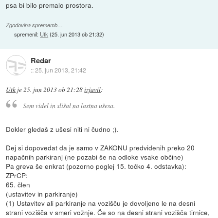
psa bi bilo premalo prostora.
Zgodovina sprememb…
spremenil:
Utk
(
25. jun 2013 ob 21:32
)
Redar
::
25. jun 2013, 21:42
Utk
je
25. jun 2013 ob 21:28
izjavil
:
Sem videl in slišal na lastna ušesa.
Dokler gledaš z ušesi niti ni čudno ;).
Dej si dopovedat da je samo v ZAKONU predvidenih preko 20
napačnih parkiranj (ne pozabi še na odloke vsake občine)
Pa greva še enkrat (pozorno poglej 15. točko 4. odstavka):
ZPrCP:
65. člen
(ustavitev in parkiranje)
(1) Ustavitev ali parkiranje na vozišču je dovoljeno le na desni
strani vozišča v smeri vožnje. Če so na desni strani vozišča tirnice,