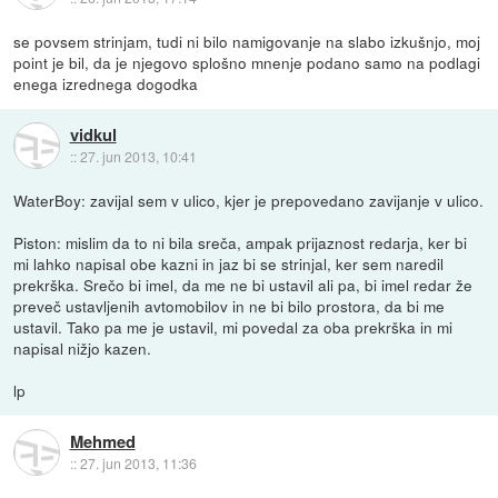
se povsem strinjam, tudi ni bilo namigovanje na slabo izkušnjo, moj
point je bil, da je njegovo splošno mnenje podano samo na podlagi
enega izrednega dogodka
vidkul
::
27. jun 2013, 10:41
WaterBoy: zavijal sem v ulico, kjer je prepovedano zavijanje v ulico.
Piston: mislim da to ni bila sreča, ampak prijaznost redarja, ker bi
mi lahko napisal obe kazni in jaz bi se strinjal, ker sem naredil
prekrška. Srečo bi imel, da me ne bi ustavil ali pa, bi imel redar že
preveč ustavljenih avtomobilov in ne bi bilo prostora, da bi me
ustavil. Tako pa me je ustavil, mi povedal za oba prekrška in mi
napisal nižjo kazen.
lp
Mehmed
::
27. jun 2013, 11:36