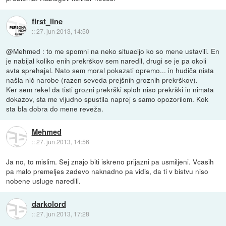
first_line
::
27. jun 2013, 14:50
@Mehmed : to me spomni na neko situacijo ko so mene ustavili. En
je nabijal koliko enih prekrškov sem naredil, drugi se je pa okoli
avta sprehajal. Nato sem moral pokazati opremo... in hudiča nista
našla nič narobe (razen seveda prejšnih groznih prekrškov).
Ker sem rekel da tisti grozni prekrški sploh niso prekrški in nimata
dokazov, sta me vljudno spustila naprej s samo opozorilom. Kok
sta bla dobra do mene reveža.
Mehmed
::
27. jun 2013, 14:56
Ja no, to mislim. Sej znajo biti iskreno prijazni pa usmiljeni. Vcasih
pa malo premeljes zadevo naknadno pa vidis, da ti v bistvu niso
nobene usluge naredili.
darkolord
::
27. jun 2013, 17:28