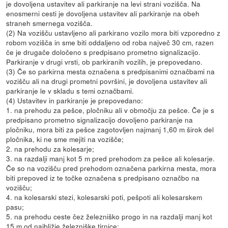
je dovoljena ustavitev ali parkiranje na levi strani vozišča. Na
enosmerni cesti je dovoljena ustavitev ali parkiranje na obeh
straneh smernega vozišča.
(2) Na vozišču ustavljeno ali parkirano vozilo mora biti vzporedno z
robom vozišča in sme biti oddaljeno od roba največ 30 cm, razen
če je drugače določeno s predpisano prometno signalizacijo.
Parkiranje v drugi vrsti, ob parkiranih vozilih, je prepovedano.
(3) Če so parkirna mesta označena s predpisanimi označbami na
vozišču ali na drugi prometni površini, je dovoljena ustavitev ali
parkiranje le v skladu s temi označbami.
(4) Ustavitev in parkiranje je prepovedano:
1. na prehodu za pešce, pločniku ali v območju za pešce. Če je s
predpisano prometno signalizacijo dovoljeno parkiranje na
pločniku, mora biti za pešce zagotovljen najmanj 1,60 m širok del
pločnika, ki ne sme mejiti na vozišče;
2. na prehodu za kolesarje;
3. na razdalji manj kot 5 m pred prehodom za pešce ali kolesarje.
Če so na vozišču pred prehodom označena parkirna mesta, mora
biti prepoved iz te točke označena s predpisano označbo na
vozišču;
4. na kolesarski stezi, kolesarski poti, pešpoti ali kolesarskem
pasu;
5. na prehodu ceste čez železniško progo in na razdalji manj kot
15 m od najbližje železniške tirnice;