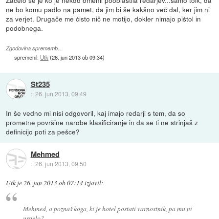
Začelo se je ko je nekdo omenil pooblastila redarjev...samo tolk, da
ne bo komu padlo na pamet, da jim bi še kakšno več dal, ker jim ni
za verjet. Drugače me čisto nič ne motijo, dokler nimajo pištol in
podobnega.
Zgodovina sprememb…
spremenil:
Utk
(
26. jun 2013 ob 09:34
)
St235
::
26. jun 2013, 09:49
In še vedno mi nisi odgovoril, kaj imajo redarji s tem, da so
prometne površine narobe klasificiranje in da se ti ne strinjaš z
definicijo poti za pešce?
Mehmed
::
26. jun 2013, 09:50
Utk
je
26. jun 2013 ob 07:14
izjavil
:
Mehmed, a poznaš koga, ki je hotel postati varnostnik, pa mu ni
uspelo?