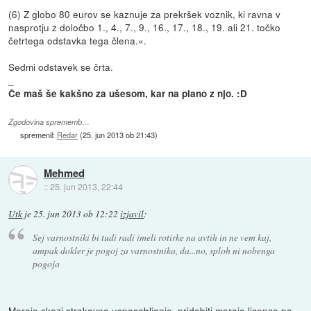
(6) Z globo 80 eurov se kaznuje za prekršek voznik, ki ravna v
nasprotju z določbo 1., 4., 7., 9., 16., 17., 18., 19. ali 21. točko
četrtega odstavka tega člena.«.
Sedmi odstavek se črta.
_
Če maš še kakšno za ušesom, kar na plano z njo. :D
Zgodovina sprememb…
spremenil:
Redar
(
25. jun 2013 ob 21:43
)
Mehmed
::
25. jun 2013, 22:44
Utk
je
25. jun 2013 ob 12:22
izjavil
:
Sej varnostniki bi tudi radi imeli rotirke na avtih in ne vem kaj,
ampak dokler je pogoj za varnostnika, da...no, sploh ni nobenga
pogoja
Morajo skozi strokovno usposabljanje, pridobiti morajo licenco pa