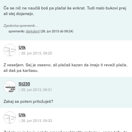
Če se nič ne naučiš boš pa plačal še enkrat. Tudi malo bukovi prej
ali slej dojamejo.
Zgodovina sprememb…
spremenilo:
darkolord
(
26. jun 2013 ob 09:24
)
Utk
::
26. jun 2013, 09:25
Z veseljem. Sej je vseeno, ali plačaš kazen da imajo ti reveži plače,
ali daš pa karitasu.
St235
::
26. jun 2013, 09:31
Zakaj se potem pritožuješ?
Utk
::
26. jun 2013, 09:33