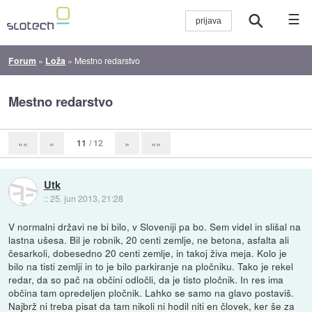
☰
Forum
»
Loža
»
Mestno redarstvo
Mestno redarstvo
11
/ 12
««
«
»
»»
Utk
::
25. jun 2013, 21:28
V normalni državi ne bi bilo, v Sloveniji pa bo. Sem videl in slišal na
lastna ušesa. Bil je robnik, 20 centi zemlje, ne betona, asfalta ali
česarkoli, dobesedno 20 centi zemlje, in takoj živa meja. Kolo je
bilo na tisti zemlji in to je bilo parkiranje na pločniku. Tako je rekel
redar, da so pač na občini odločli, da je tisto pločnik. In res ima
občina tam opredeljen pločnik. Lahko se samo na glavo postaviš.
Najbrž ni treba pisat da tam nikoli ni hodil niti en človek, ker še za