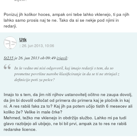
Ponizuj jih kolikor hoces, ampak oni tebe lahko vklenejo, ti pa njih
lahko samo prosis naj te ne. Tako da si se nekje pod njimi in
redarji.
Utk
::
26. jun 2013, 10:06
St235
je
26. jun 2013 ob 09:49
izjavil
:
In še vedno mi nisi odgovoril, kaj imajo redarji s tem, da so
prometne površine narobe klasificiranje in da se ti ne strinjaš z
definicijo poti za pešce?
Imajo to s tem, da jim niti njihov ustanovitelj očitno ne zaupa dovolj,
da jim bi dovolil odločat od primera do primera kaj je pločnik in kaj
ni. A res rabiš faks za to? Kaj jih pa potem učijo tistih 6 mesecev ali
koliko že? Velike in male črke?
Mehmed, težko me vklenejo in obdržijo službo. Lahko mi pa tudi
glavo razbijejo ali ubijejo, ne bi bil prvi, ampak za to res ne rabiš
redarske licence.