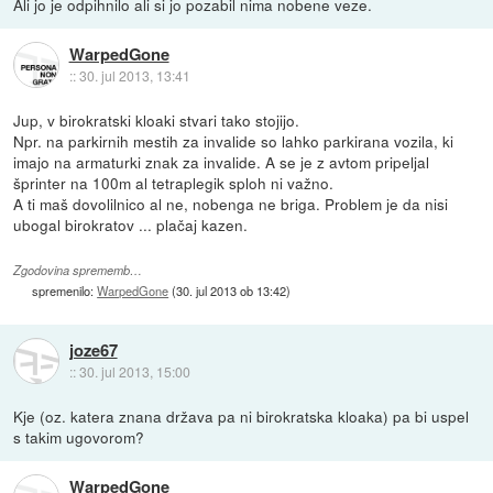
Ali jo je odpihnilo ali si jo pozabil nima nobene veze.
WarpedGone
::
30. jul 2013, 13:41
Jup, v birokratski kloaki stvari tako stojijo.
Npr. na parkirnih mestih za invalide so lahko parkirana vozila, ki
imajo na armaturki znak za invalide. A se je z avtom pripeljal
šprinter na 100m al tetraplegik sploh ni važno.
A ti maš dovolilnico al ne, nobenga ne briga. Problem je da nisi
ubogal birokratov ... plačaj kazen.
Zgodovina sprememb…
spremenilo:
WarpedGone
(
30. jul 2013 ob 13:42
)
joze67
::
30. jul 2013, 15:00
Kje (oz. katera znana država pa ni birokratska kloaka) pa bi uspel
s takim ugovorom?
WarpedGone