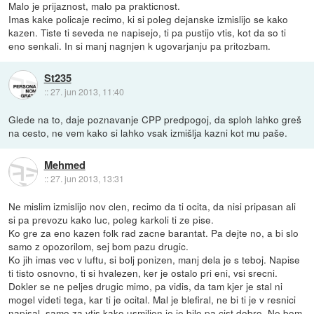
Malo je prijaznost, malo pa prakticnost.
Imas kake policaje recimo, ki si poleg dejanske izmislijo se kako
kazen. Tiste ti seveda ne napisejo, ti pa pustijo vtis, kot da so ti
eno senkali. In si manj nagnjen k ugovarjanju pa pritozbam.
St235
::
27. jun 2013, 11:40
Glede na to, daje poznavanje CPP predpogoj, da sploh lahko greš
na cesto, ne vem kako si lahko vsak izmišlja kazni kot mu paše.
Mehmed
::
27. jun 2013, 13:31
Ne mislim izmislijo nov clen, recimo da ti ocita, da nisi pripasan ali
si pa prevozu kako luc, poleg karkoli ti ze pise.
Ko gre za eno kazen folk rad zacne barantat. Pa dejte no, a bi slo
samo z opozorilom, sej bom pazu drugic.
Ko jih imas vec v luftu, si bolj ponizen, manj dela je s teboj. Napise
ti tisto osnovno, ti si hvalezen, ker je ostalo pri eni, vsi srecni.
Dokler se ne peljes drugic mimo, pa vidis, da tam kjer je stal ni
mogel videti tega, kar ti je ocital. Mal je blefiral, ne bi ti je v resnici
napisal, samo za vtis kako usmiljen je je bilo pa cist dobro. Ne bom