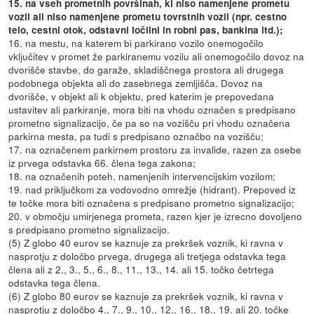
15. na vseh prometnih površinah, ki niso namenjene prometu
vozil ali niso namenjene prometu tovrstnih vozil (npr. cestno
telo, cestni otok, odstavni ločilni in robni pas, bankina itd.);
16. na mestu, na katerem bi parkirano vozilo onemogočilo
vključitev v promet že parkiranemu vozilu ali onemogočilo dovoz na
dvorišče stavbe, do garaže, skladiščnega prostora ali drugega
podobnega objekta ali do zasebnega zemljišča. Dovoz na
dvorišče, v objekt ali k objektu, pred katerim je prepovedana
ustavitev ali parkiranje, mora biti na vhodu označen s predpisano
prometno signalizacijo, če pa so na vozišču pri vhodu označena
parkirna mesta, pa tudi s predpisano označbo na vozišču;
17. na označenem parkirnem prostoru za invalide, razen za osebe
iz prvega odstavka 66. člena tega zakona;
18. na označenih poteh, namenjenih intervencijskim vozilom;
19. nad priključkom za vodovodno omrežje (hidrant). Prepoved iz
te točke mora biti označena s predpisano prometno signalizacijo;
20. v območju umirjenega prometa, razen kjer je izrecno dovoljeno
s predpisano prometno signalizacijo.
(5) Z globo 40 eurov se kaznuje za prekršek voznik, ki ravna v
nasprotju z določbo prvega, drugega ali tretjega odstavka tega
člena ali z 2., 3., 5., 6., 8., 11., 13., 14. ali 15. točko četrtega
odstavka tega člena.
(6) Z globo 80 eurov se kaznuje za prekršek voznik, ki ravna v
nasprotju z določbo 4., 7., 9., 10., 12., 16., 18., 19. ali 20. točke