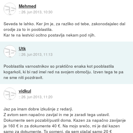
Mehmed
::
26. jun 2013, 10:30
Seveda te lahko. Ker jim je, za razliko od tebe, zakonodajalec dal
orodje za to in pooblastila.
Kar te na lestvici ocitno postavlja nekam pod njih.
Utk
::
26. jun 2013, 11:13
Pooblastila varnostnikov so praktično enaka kot pooblastila
kogarkoli, ki bi rad imel red na svojem območju. Izven tega te pa
ne sme niti pozdravit.
vidkul
::
26. jun 2013, 11:20
Jaz pa imam dobre izkušnje z redarji.
Z avtom sem napačno zavijal in me je zaradi tega ustavil.
Dokumente sem pozabil/pustil doma. Kazen za napačno zavijanje
je 160 € in za dokumente 40 €. Na mojo srečo, mi je dal kazen
samo za dokumente. To pomeni, da sem plačal samo 20 €