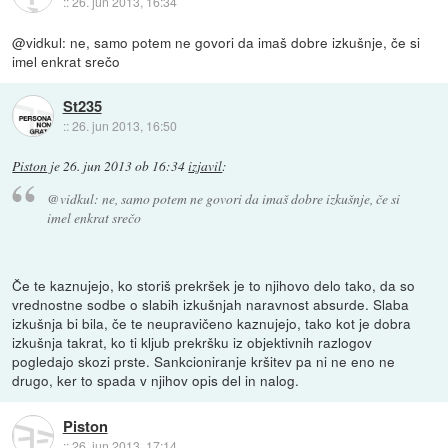
::
26. jun 2013, 16:34
@vidkul: ne, samo potem ne govori da imaš dobre izkušnje, če si
imel enkrat srečo
St235
::
26. jun 2013, 16:50
Piston
je
26. jun 2013 ob 16:34
izjavil
:
@vidkul: ne, samo potem ne govori da imaš dobre izkušnje, če si
imel enkrat srečo
Če te kaznujejo, ko storiš prekršek je to njihovo delo tako, da so
vrednostne sodbe o slabih izkušnjah naravnost absurde. Slaba
izkušnja bi bila, če te neupravičeno kaznujejo, tako kot je dobra
izkušnja takrat, ko ti kljub prekršku iz objektivnih razlogov
pogledajo skozi prste. Sankcioniranje kršitev pa ni ne eno ne
drugo, ker to spada v njihov opis del in nalog.
Piston
::
26. jun 2013, 17:14