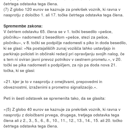
četrtega odstavka tega člena.
(7) Z globo 120 eurov se kaznuje za prekršek voznik, ki ravna v
nasprotju z določbo 1. ali 17. točke četrtega odstavka tega člena.
Spremembe zakona:
V četrtem odstavku 65. člena se v 1. točki besedilo »pešce,
pločniku« nadomesti z besedilom »pešce, stezi za pešce,
pločniku«, v 8. točki se podpičje nadomesti s piko in doda besedilo,
ki se glasi: »Na postajališčih zunaj vozišča lahko ustavljajo in
parkirajo policisti in občinski redarji pri opravljanju svojih nalog, če
s tem ni oviran javni prevoz potnikov v cestnem prometu.«, v 20.
točki se pika nadomesti s podpičjem, za njo pa doda nova 21.
točka, ki se glasi:
»21. kjer je to v nasprotju z omejitvami, prepovedmi in
obveznostmi, izraženimi s prometno signalizacijo.«.
Peti in šesti odstavek se spremenita tako, da se glasita:
»(5) Z globo 40 eurov se kaznuje za prekršek voznik, ki ravna v
nasprotju z določbami prvega, drugega, tretjega odstavka tega
člena ali z 2., 3., 5., 6., 8., 10., 11., 12., 13., 14., 15. ali 20. točko
četrtega odstavka tega člena.