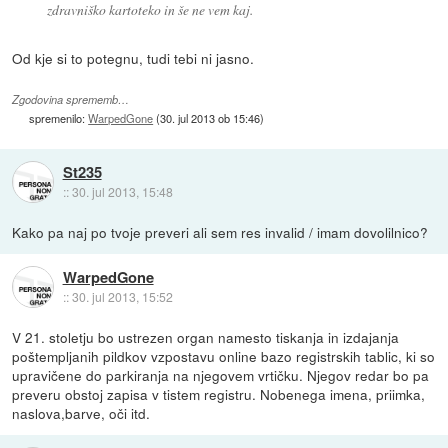
zdravniško kartoteko in še ne vem kaj.
Od kje si to potegnu, tudi tebi ni jasno.
Zgodovina sprememb…
spremenilo:
WarpedGone
(
30. jul 2013 ob 15:46
)
St235
::
30. jul 2013, 15:48
Kako pa naj po tvoje preveri ali sem res invalid / imam dovolilnico?
WarpedGone
::
30. jul 2013, 15:52
V 21. stoletju bo ustrezen organ namesto tiskanja in izdajanja
poštempljanih pildkov vzpostavu online bazo registrskih tablic, ki so
upravičene do parkiranja na njegovem vrtičku. Njegov redar bo pa
preveru obstoj zapisa v tistem registru. Nobenega imena, priimka,
naslova,barve, oči itd.