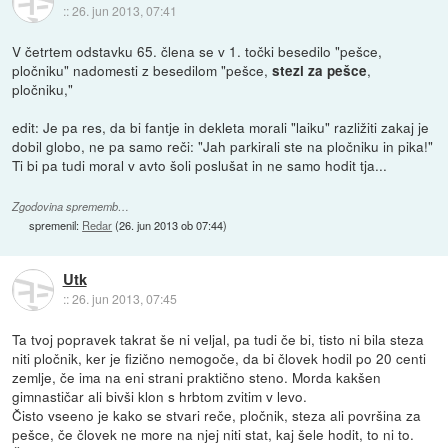
::
26. jun 2013, 07:41
V četrtem odstavku 65. člena se v 1. točki besedilo "pešce,
pločniku" nadomesti z besedilom "pešce,
,
stezi za pešce
pločniku,"
edit: Je pa res, da bi fantje in dekleta morali "laiku" razližiti zakaj je
dobil globo, ne pa samo reči: "Jah parkirali ste na pločniku in pika!"
Ti bi pa tudi moral v avto šoli poslušat in ne samo hodit tja...
Zgodovina sprememb…
spremenil:
Redar
(
26. jun 2013 ob 07:44
)
Utk
::
26. jun 2013, 07:45
Ta tvoj popravek takrat še ni veljal, pa tudi če bi, tisto ni bila steza
niti pločnik, ker je fizično nemogoče, da bi človek hodil po 20 centi
zemlje, če ima na eni strani praktično steno. Morda kakšen
gimnastičar ali bivši klon s hrbtom zvitim v levo.
Čisto vseeno je kako se stvari reče, pločnik, steza ali površina za
pešce, če človek ne more na njej niti stat, kaj šele hodit, to ni to.