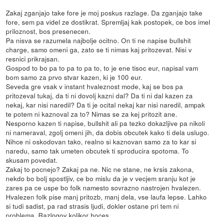
Zakaj zganjajo take fore je moj poskus razlage. Da zganjajo take
fore, sem pa videl ze dostikrat. Spremljaj kak postopek, ce bos imel
priloznost, bos presenecen.
Pa nisva se razumela najbolje ocitno. On ti ne napise bullshit
charge, samo omeni ga, zato se ti nimas kaj pritozevat. Nisi v
resnici prikrajsan.
Gospod to bo pa to pa to pa to, to je ene tisoc eur, napisal vam
bom samo za prvo stvar kazen, ki je 100 eur.
Seveda gre vsak v instant hvaleznost mode, kaj se bos pa
pritozeval tukaj, da ti ni dovolj kazni dal? Da ti ni dal kazen za
nekaj, kar nisi naredil? Da ti je ocital nekaj kar nisi naredil, ampak
te potem ni kaznoval za to? Nimas se za kej pritozit ane.
Nesporno kazen ti napise, bullshit ali pa tezko dokazljive pa nikoli
ni nameraval, zgolj omeni jih, da dobis obcutek kako ti dela uslugo.
Nihce ni oskodovan tako, realno si kaznovan samo za to kar si
naredu, samo tak umeten obcutek ti sproducira spotoma. To
skusam povedat.
Zakaj to pocnejo? Zakaj pa ne. Nic ne stane, ne krsis zakona,
nekdo bo bolj spostljiv, ce bo mislu da je v vecjem sranju kot je
zares pa ce uspe bo folk namesto sovrazno nastrojen hvalezen.
Hvalezen folk pise manj pritozb, manj dela, vse laufa lepse. Lahko
si tudi sadist, pa rad strasis ljudi, dokler ostane pri tem ni
problema. Razlogov kolikor hoces.