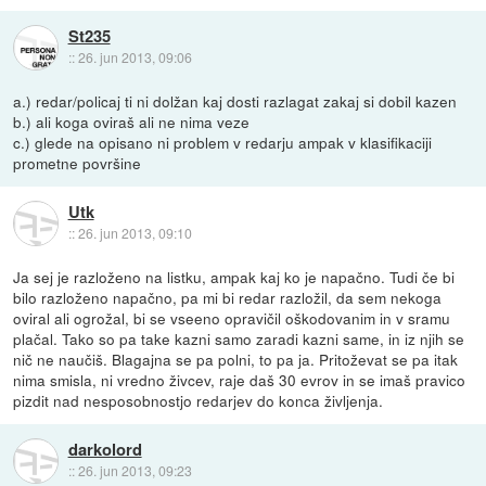
St235
::
26. jun 2013, 09:06
a.) redar/policaj ti ni dolžan kaj dosti razlagat zakaj si dobil kazen
b.) ali koga oviraš ali ne nima veze
c.) glede na opisano ni problem v redarju ampak v klasifikaciji
prometne površine
Utk
::
26. jun 2013, 09:10
Ja sej je razloženo na listku, ampak kaj ko je napačno. Tudi če bi
bilo razloženo napačno, pa mi bi redar razložil, da sem nekoga
oviral ali ogrožal, bi se vseeno opravičil oškodovanim in v sramu
plačal. Tako so pa take kazni samo zaradi kazni same, in iz njih se
nič ne naučiš. Blagajna se pa polni, to pa ja. Pritoževat se pa itak
nima smisla, ni vredno živcev, raje daš 30 evrov in se imaš pravico
pizdit nad nesposobnostjo redarjev do konca življenja.
darkolord
::
26. jun 2013, 09:23