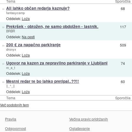
Tema
Sporočila
»
Ali lahko občan redarja kaznuje?
68
fantasycamp
Oddelek:
Loža
»
Prekršek - obtožen, ne samo obdolžen - lastnik.
117
BRBR
Oddelek:
Na cesti
»
200 € za napačno parkiranje
509
dronyx
Oddelek:
Loža
»
Ugovor na kazen za nepravilno parkiranje v Ljubljani
74
m_a_t
Oddelek:
Loža
»
Mestni redar te bo lahko pretipal..??!!
60
||_^_||
Oddelek:
Loža
Tema
Sporočila
Več podobnih tem
Pravila
Večina pravic pridržanih
Odgovornost
Oglaševanje