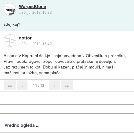
WarpedGone
::
30. jul 2013, 16:32
zdej kaj?
dottor
::
30. jul 2013, 16:42
A samo v Kopru al še kje imajo navedeno v Obvestilu o prekršku,
Pravni pouk: Ugovor zoper obvestilo o prekršku ni dovoljen.
Jaz razumem to kot: Dobu si kazen, plačaj in mouči, nimaš
možnosti pritožbe, samo plačaj.
11
/ 12
««
«
»
»»
Vredno ogleda ...