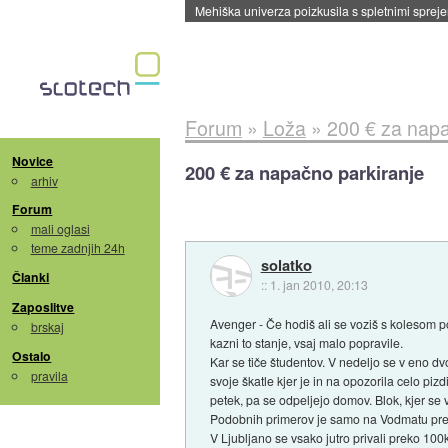
Mehiška univerza poizkusila s spletnimi sprejem
Forum
»
Loža
»
200 € za napa
Novice
200 € za napačno parkiranje
arhiv
Forum
mali oglasi
teme zadnjih 24h
solatko
Članki
::
1. jan 2010, 20:13
Zaposlitve
Avenger - Če hodiš ali se voziš s kolesom p
brskaj
kazni to stanje, vsaj malo popravile.
Ostalo
Kar se tiče študentov. V nedeljo se v eno dv
pravila
svoje škatle kjer je in na opozorila celo pi
petek, pa se odpeljejo domov. Blok, kjer se
Podobnih primerov je samo na Vodmatu preko 
V Ljubljano se vsako jutro privali preko 100