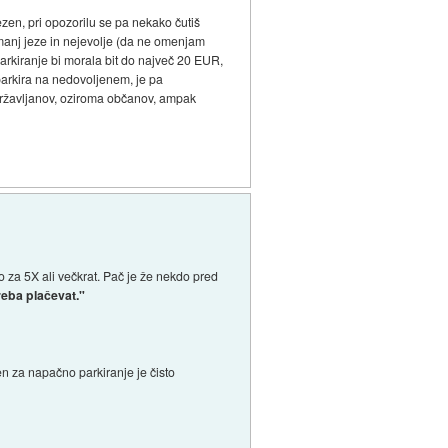
zen, pri opozorilu se pa nekako čutiš
o manj jeze in nejevolje (da ne omenjam
parkiranje bi morala bit do največ 20 EUR,
 parkira na nedovoljenem, je pa
a državljanov, oziroma občanov, ampak
o za 5X ali večkrat. Pač je že nekdo pred
reba plačevat."
en za napačno parkiranje je čisto