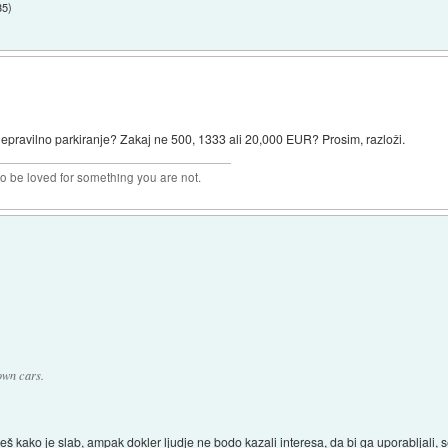
35
)
nepravilno parkiranje? Zakaj ne 500, 1333 ali 20,000 EUR? Prosim, razloži.
 to be loved for something you are not.
own cars.
eš kako je slab, ampak dokler ljudje ne bodo kazali interesa, da bi ga uporabljali, s