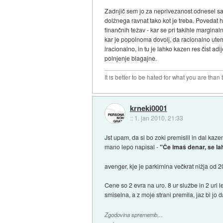
Zadnjič sem jo za neprivezanost odnesel sam
dolžnega ravnat tako kot je treba. Povedat 
finančnih težav - kar se pri takihle margina
kar je popolnoma dovolj, da racionalno uteme
iracionalno, in tu je lahko kazen res čist a
polnjenje blagajne.
It is better to be hated for what you are than
krneki0001
::
1. jan 2010, 21:33
Jst upam, da si bo zoki premislil in dal kaz
mano lepo napisal -
"Če imaš denar, se la
avenger, kje je parkirnina večkrat nižja od 
Cene so 2 evra na uro. 8 ur službe in 2 uri 
smiselna, a z moje strani premila, jaz bi jo d
Zgodovina sprememb…