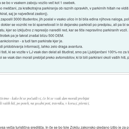
a se bo v vsakem zaboju vozilo več kot 1 osebek.
o meščani, za kratkotrajna parkiranja ob raznih opravkih, v parkirnih hišah ne vid
rat, saj je največkrat zastonj).
zaposlil 3000 študentov, jih poslal v vsako ulico in bi bila edina njihova naloga, po
 dokler se vozniki ne bi spametovali in bi dejansko parkirali po predpisu, ali pa bi s
stu, kjer so izključno z represijo naredili red, kar se tiče nepravilno parkiranih vozil
trošek pa je takrat znašal blizu 500 DEM.
sankcioniran - a tudi tam parkirate kjer je.
di pridobivanja informacij, lahko zelo draga avantura.
 tisti, ki se vozite v LJ vsak dan delat ali študirat, smo pa Ljubljančani 100%-no za
 bi se vsak dan morali prebijat preko avtomobilov, ki bi bili parkirani okoli vaših hiš, 
ivimo - kako bi se počutili vi, če bi se vsak dan morali prebijat
i vaših hiš, po poteh, na gozdni poti, travniku, v koruzi, pšenici,
 vsa večja turistična središča. In če se bo tole Zokiju zakonsko gledano izšlo je za 