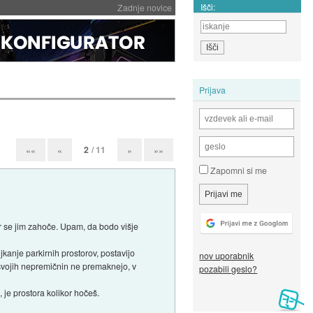
Išči:
Zadnje novice
Prijava
2
/ 11
««
«
»
»»
Zapomni si me
er se jim zahoče. Upam, da bodo višje
kanje parkirnih prostorov, postavijo
nov uporabnik
n svojih nepremičnin ne premaknejo, v
pozabili geslo?
je prostora kolikor hočeš.