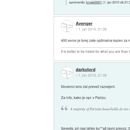
spremenilo:
krneki0001
(
1. jan 2010 ob 21:
Avenger
::
1. jan 2010, 21:36
400 evrov je torej zate optimalna kazen za 
It is better to be hated for what you are than
darkolord
::
1. jan 2010, 21:38
Slovenci smo žal preveč razvajeni.
Za info, kako je npr. v Parizu:
A majority of Parisian households do not 
Seveda, pri nas lahko ku**aš javni prevoz, č