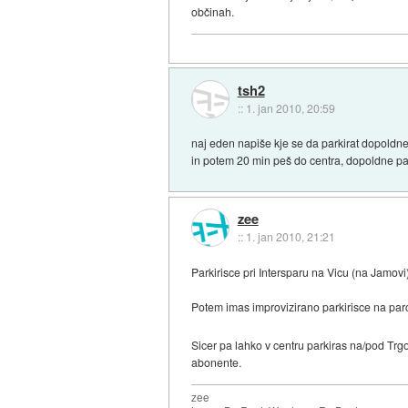
občinah.
tsh2
::
1. jan 2010, 20:59
naj eden napiše kje se da parkirat dopoldne 
in potem 20 min peš do centra, dopoldne pa 
zee
::
1. jan 2010, 21:21
Parkirisce pri Intersparu na Vicu (na Jamovi
Potem imas improvizirano parkirisce na parce
Sicer pa lahko v centru parkiras na/pod Tr
abonente.
zee