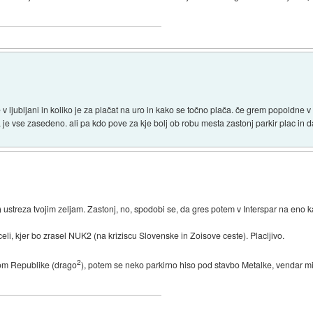
v ljubljani in koliko je za plačat na uro in kako se točno plača. če grem popoldne v 
je vse zasedeno. ali pa kdo pove za kje bolj ob robu mesta zastonj parkir plac in 
) ustreza tvojim zeljam. Zastonj, no, spodobi se, da gres potem v Interspar na eno k
li, kjer bo zrasel NUK2 (na kriziscu Slovenske in Zoisove ceste). Placljivo.
2
gom Republike (drago
), potem se neko parkirno hiso pod stavbo Metalke, vendar mi