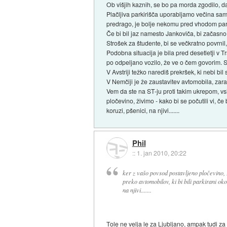
Ob višjih kaznih, se bo pa morda zgodilo, d
Plačljiva parkirišča uporabljamo večina sam
predrago, je bolje nekomu pred vhodom parki
Če bi bil jaz namesto Jankoviča, bi začasno 
Strošek za študente, bi se večkratno povrnil,
Podobna situacija je bila pred desetletji v Tr
po odpeljano vozilo, že ve o čem govorim. S
V Avstriji težko narediš prekršek, ki nebi bil 
V Nemčiji je že zaustavitev avtomobila, zara
Vem da ste na ST-ju proti takim ukrepom, vsi
pločevino, živimo - kako bi se počutili vi, če
koruzi, pšenici, na njivi.......
Phil
::
1. jan 2010, 20:22
ker z vašo povsod postavljeno pločevino, ž
preko avtomobilov, ki bi bili parkirani okol
na njivi.......
Tole ne velja le za Ljubljano, ampak tudi za