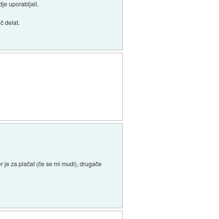
je uporabljali.
č delat.
r je za plačat (če se mi mudi), drugače