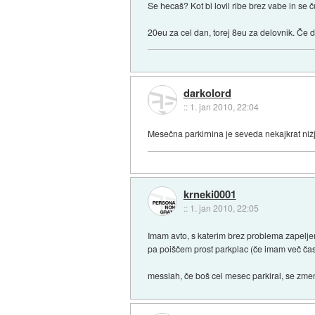
Se hecaš? Kot bi lovil ribe brez vabe in se 
20eu za cel dan, torej 8eu za delovnik. Če 
darkolord
::
1. jan 2010, 22:04
Mesečna parkirnina je seveda nekajkrat niž
krneki0001
::
1. jan 2010, 22:05
Imam avto, s katerim brez problema zapeljem
pa poiščem prost parkplac (če imam več časa)
messiah, če boš cel mesec parkiral, se zme