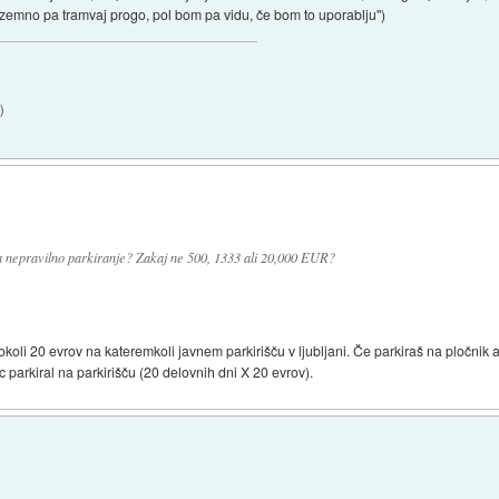
dzemno pa tramvaj progo, pol bom pa vidu, če bom to uporablju")
1
)
za nepravilno parkiranje? Zakaj ne 500, 1333 ali 20,000 EUR?
oli 20 evrov na kateremkoli javnem parkirišču v ljubljani. Če parkiraš na pločnik al
c parkiral na parkirišču (20 delovnih dni X 20 evrov).