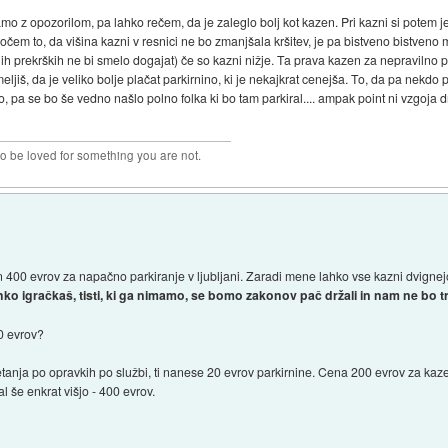
o z opozorilom, pa lahko rečem, da je zaleglo bolj kot kazen. Pri kazni si potem je
hočem to, da višina kazni v resnici ne bo zmanjšala kršitev, je pa bistveno bistven
lnih prekrških ne bi smelo dogajat) če so kazni nižje. Ta prava kazen za nepravilno 
ljiš, da je veliko bolje plačat parkirnino, ki je nekajkrat cenejša. To, da pa nekdo
dijo, pa se bo še vedno našlo polno folka ki bo tam parkiral.... ampak point ni vzgoj
 to be loved for something you are not.
en 400 evrov za napačno parkiranje v ljubljani. Zaradi mene lahko vse kazni dvignej
hko igračkaš, tisti, ki ga nimamo, se bomo zakonov pač držali in nam ne bo t
20 evrov?
letanja po opravkih po službi, ti nanese 20 evrov parkirnine. Cena 200 evrov za kaz
al še enkrat višjo - 400 evrov.