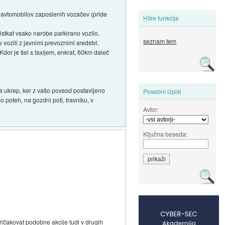
iš avtomobilov zaposlenih vozačev (pride
Hitre funkcije
listkat vsako narobe parkirano vozilo.
seznam tem
e vozili z javnimi prevoznimi sredstvi.
. Kdor je šel s taxijem, enkrat, 60km daleč
 ta ukrep, ker z vašo povsod postavljeno
Posebni izpisi
po poteh, na gozdni poti, travniku, v
Avtor:
Ključna beseda:
pričakovat podobne akcije tudi v drugih