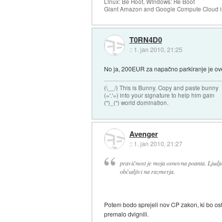
Linux: Be Root, Windows: Re Boot
Giant Amazon and Google Compute Cloud in
T0RN4D0
::
1. jan 2010, 21:25
No ja, 200EUR za napačno parkiranje je over
(\__/) This is Bunny. Copy and paste bunny
(='.'=) into your signature to help him gain
(")_(") world domination.
Avenger
::
1. jan 2010, 21:27
pravičnost je moja osnovna poanta. Ljudje 
občutljivi na razmerja.
Potem bodo sprejeli nov CP zakon, ki bo osta
premalo dvignili.