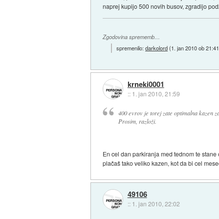
naprej kupijo 500 novih busov, zgradijo po
Zgodovina sprememb…
spremenilo:
darkolord
(
1. jan 2010 ob 21:4
krneki0001
::
1. jan 2010, 21:59
400 evrov je torej zate optimalna kazen 
Prosim, razloži.
En cel dan parkiranja med tednom te stane ok
plačaš tako veliko kazen, kot da bi cel mese
49106
::
1. jan 2010, 22:02