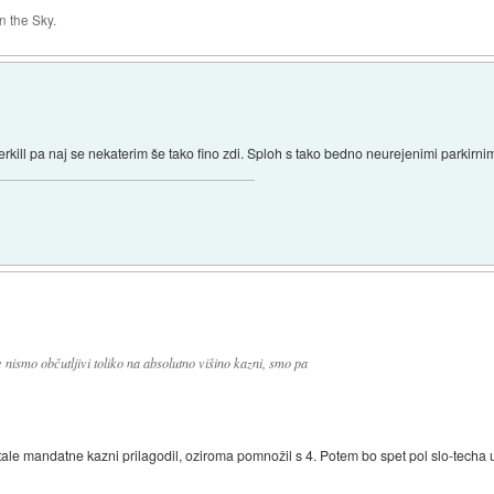
 the Sky.
kill pa naj se nekaterim še tako fino zdi. Sploh s tako bedno neurejenimi parkirni
nismo občutljivi toliko na absolutno višino kazni, smo pa
le mandatne kazni prilagodil, oziroma pomnožil s 4. Potem bo spet pol slo-techa ugo