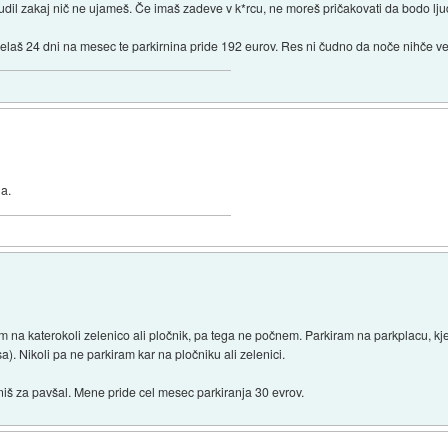
čudil zakaj nič ne ujameš. Če imaš zadeve v k*rcu, ne moreš pričakovati da bodo ljud
delaš 24 dni na mesec te parkirnina pride 192 eurov. Res ni čudno da noče nihče ve
ja.
 na katerokoli zelenico ali pločnik, pa tega ne počnem. Parkiram na parkplacu, kje
. Nikoli pa ne parkiram kar na pločniku ali zelenici.
niš za pavšal. Mene pride cel mesec parkiranja 30 evrov.