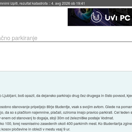
nimi izpiti, rezultat katastrofa
::
4. avg 2026 ob 19:41
čno parkiranje
o Ljubljani, boš opazil, da dejansko parkirajo drug čez drugega in čisto povsod, kj
osobno stanovanje pripeljejo štirje študentje, vsak s svojim avtom. Glede na pomanj
zdijo, da so s plačilom najemnine, plačali, oziroma imajo pravico parkirati. Cel tede
 v enem od stanovanj to dogaja, stoji 30m od železniške postaje Vodmat.
100, torej nesmiselno zasedenih okoli 400 parkirnih mest. Ko študentarija zgine, 
k kosov pločevine in obleži v mestu vsaj 9 ur.