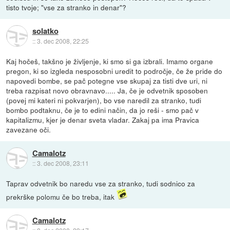
tisto tvoje; "vse za stranko in denar"?
solatko
::
3. dec 2008, 22:25
Kaj hočeš, takšno je življenje, ki smo si ga izbrali. Imamo organe
pregon, ki so izgleda nesposobni uredit to področje, če že pride do
napovedi bombe, se pač potegne vse skupaj za tisti dve uri, ni
treba razpisat novo obravnavo..... Ja, če je odvetnik sposoben
(povej mi kateri ni pokvarjen), bo vse naredil za stranko, tudi
bombo podtaknu, če je to edini način, da jo reši - smo pač v
kapitalizmu, kjer je denar sveta vladar. Zakaj pa ima Pravica
zavezane oči.
Camalotz
::
3. dec 2008, 23:11
Taprav odvetnik bo naredu vse za stranko, tudi sodnico za
prekrške polomu če bo treba, itak
Camalotz