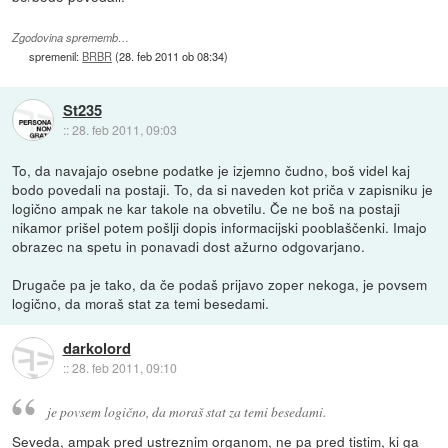
Zgodovina sprememb…
spremenil:
BRBR
(
28. feb 2011 ob 08:34
)
St235
::
28. feb 2011, 09:03
To, da navajajo osebne podatke je izjemno čudno, boš videl kaj
bodo povedali na postaji. To, da si naveden kot priča v zapisniku je
logično ampak ne kar takole na obvetilu. Če ne boš na postaji
nikamor prišel potem pošlji dopis informacijski pooblaščenki. Imajo
obrazec na spetu in ponavadi dost ažurno odgovarjano.
Drugače pa je tako, da če podaš prijavo zoper nekoga, je povsem
logično, da moraš stat za temi besedami.
darkolord
::
28. feb 2011, 09:10
je povsem logično, da moraš stat za temi besedami.
Seveda, ampak pred ustreznim organom, ne pa pred tistim, ki ga