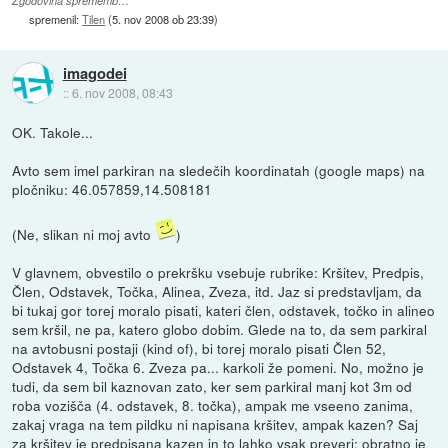
Zgodovina sprememb…
spremenil:
Tilen
(
5. nov 2008 ob 23:39
)
imagodei
::
6. nov 2008, 08:43
OK. Takole...
Avto sem imel parkiran na sledečih koordinatah (google maps) na
pločniku: 46.057859,14.508181
(Ne, slikan ni moj avto
)
V glavnem, obvestilo o prekršku vsebuje rubrike: Kršitev, Predpis,
Člen, Odstavek, Točka, Alinea, Zveza, itd. Jaz si predstavljam, da
bi tukaj gor torej moralo pisati, kateri člen, odstavek, točko in alineo
sem kršil, ne pa, katero globo dobim. Glede na to, da sem parkiral
na avtobusni postaji (kind of), bi torej moralo pisati Člen 52,
Odstavek 4, Točka 6. Zveza pa... karkoli že pomeni. No, možno je
tudi, da sem bil kaznovan zato, ker sem parkiral manj kot 3m od
roba vozišča (4. odstavek, 8. točka), ampak me vseeno zanima,
zakaj vraga na tem pildku ni napisana kršitev, ampak kazen? Saj
za kršitev je predpisana kazen in to lahko vsak preveri; obratno je