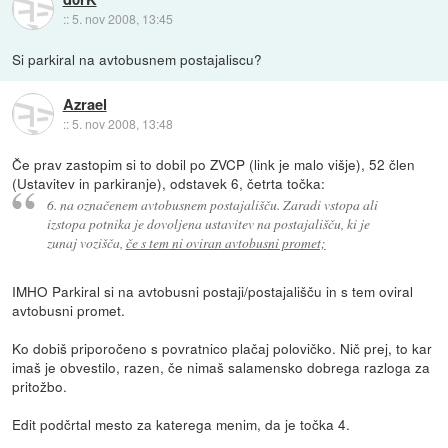
::
5. nov 2008, 13:45
Si parkiral na avtobusnem postajaliscu?
Azrael
::
5. nov 2008, 13:48
Če prav zastopim si to dobil po ZVCP (link je malo višje), 52 člen
(Ustavitev in parkiranje), odstavek 6, četrta točka:
6. na označenem avtobusnem postajališču. Zaradi vstopa ali
izstopa potnika je dovoljena ustavitev na postajališču, ki je
zunaj vozišča,
če s tem ni oviran avtobusni promet;
IMHO Parkiral si na avtobusni postaji/postajališču in s tem oviral
avtobusni promet.
Ko dobiš priporočeno s povratnico plačaj polovičko. Nič prej, to kar
imaš je obvestilo, razen, če nimaš salamensko dobrega razloga za
pritožbo.
Edit podčrtal mesto za katerega menim, da je točka 4.