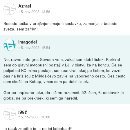
Azrael
::
5. nov 2008, 13:56
Besedo točka v prejšnjem mojem sestavku, zamenjaj z besedo
zveza, sem zafrknil.
imagodei
::
5. nov 2008, 15:54
No, ravno zato gre. Seveda vem, zakaj sem dobil listek. Parkiral
sem ob glavni avtobusni postaji v LJ, v bistvu že na koncu. Če se
pelješ od KC mimo postaje, sem parkiral takoj po tistem, ko vozni
pas na križišču z Miklošičevo zavije na vzporedno cesto. Čez cesto
sem skočil na Kebap, vmes sem pa dobil listek.
Gor pa napisano tako, da nič ne razumeš. 52. člen, 6. odstavek je
globa, ne pa prekršek, ki sem ga naredil.
iggy
::
5. nov 2008, 16:08
In nauk zgodbe je.... ne jej kebaba :P