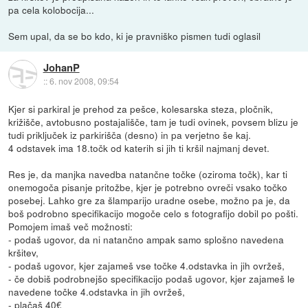
pa cela kolobocija...
Sem upal, da se bo kdo, ki je pravniško pismen tudi oglasil
JohanP
::
6. nov 2008, 09:54
Kjer si parkiral je prehod za pešce, kolesarska steza, pločnik,
križišče, avtobusno postajališče, tam je tudi ovinek, povsem blizu je
tudi priključek iz parkirišča (desno) in pa verjetno še kaj.
4 odstavek ima 18.točk od katerih si jih ti kršil najmanj devet.
Res je, da manjka navedba natančne točke (oziroma točk), kar ti
onemogoča pisanje pritožbe, kjer je potrebno ovreči vsako točko
posebej. Lahko gre za šlamparijo uradne osebe, možno pa je, da
boš podrobno specifikacijo mogoče celo s fotografijo dobil po pošti.
Pomojem imaš več možnosti:
- podaš ugovor, da ni natančno ampak samo splošno navedena
kršitev,
- podaš ugovor, kjer zajameš vse točke 4.odstavka in jih ovržeš,
- če dobiš podrobnejšo specifikacijo podaš ugovor, kjer zajameš le
navedene točke 4.odstavka in jih ovržeš,
- plačaš 40€