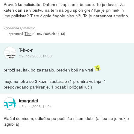
Preveč komplicirate. Datum ni zapisan z besedo. To je dovolj. Za
kateri dan se v bistvu na tem nalogu sploh gre? Kje je priimek in
ime policista? Tiste čigole čagole niso nič. To je naravnost smešno.
Zgodovina sprememb…
spremenil:
Tilen
(
9. nov 2008 ob 11:13
)
T-h-o-r
::
9. nov 2008, 14:08
pritoži se, itak bo zastaralo, preden boš na vrsti
mojemu fotru so 3 kazni zastarale (1 prehitra vožnja, 1
prepovedano parkiranje, 1 pozabil prižgati luči)
imagodei
::
3. dec 2008, 14:04
Plačal še nisem, odločbe po pošti še nisem dobil (ali pa se je nekje
izgubila).