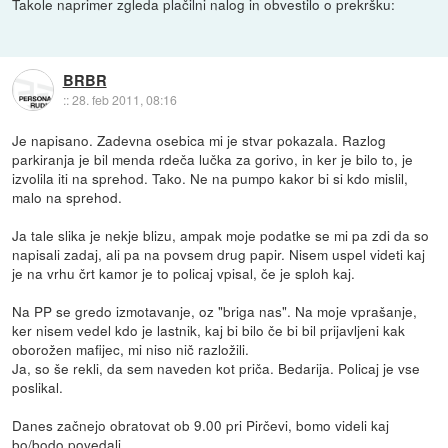
Takole naprimer zgleda plačilni nalog in obvestilo o prekršku:
BRBR
::
28. feb 2011, 08:16
Je napisano. Zadevna osebica mi je stvar pokazala. Razlog
parkiranja je bil menda rdeča lučka za gorivo, in ker je bilo to, je
izvolila iti na sprehod. Tako. Ne na pumpo kakor bi si kdo mislil,
malo na sprehod.
Ja tale slika je nekje blizu, ampak moje podatke se mi pa zdi da so
napisali zadaj, ali pa na povsem drug papir. Nisem uspel videti kaj
je na vrhu črt kamor je to policaj vpisal, če je sploh kaj.
Na PP se gredo izmotavanje, oz "briga nas". Na moje vprašanje,
ker nisem vedel kdo je lastnik, kaj bi bilo če bi bil prijavljeni kak
oborožen mafijec, mi niso nič razložili.
Ja, so še rekli, da sem naveden kot priča. Bedarija. Policaj je vse
poslikal.
Danes začnejo obratovat ob 9.00 pri Pirčevi, bomo videli kaj
bo/bodo povedali.