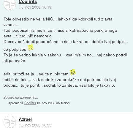
CoolBits
::
5. nov 2008, 16:19
Tole obvestilo ne velja NIČ... lahko ti ga kdorkoli tud z avta
vzame...
Tudi podpisal nisi nič in če ti niso slikali napačno parkiranega
avta... ti tudi nič nemorejo.
Domov boš dobil priporočeno in šele takrat oni dobijo tvoj podpis...
če podpišeš
To je še vedno luknja v zakonu... vsaj mislim no... naj nekdo potrdi
ali pa ovrže.
edit: pritoži se ja... sej te ni blo tam
edit2: še tole... za k sodniku za prekrške oni potrebujejo tvoj
podpis... to je point... sodnik to zahteva, vsaj bilo je tako no.
Zgodovina sprememb…
spremenil:
CoolBits
(
5. nov 2008 ob 16:22
)
Azrael
::
5. nov 2008, 16:33