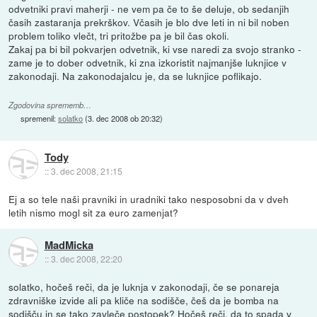
odvetniki pravi maherji - ne vem pa če to še deluje, ob sedanjih
časih zastaranja prekrškov. Včasih je blo dve leti in ni bil noben
problem toliko vlečt, tri pritožbe pa je bil čas okoli.
Zakaj pa bi bil pokvarjen odvetnik, ki vse naredi za svojo stranko -
zame je to dober odvetnik, ki zna izkoristit najmanjše luknjice v
zakonodaji. Na zakonodajalcu je, da se luknjice poflikajo.
Zgodovina sprememb…
spremenil:
solatko
(
3. dec 2008 ob 20:32
)
Tody
::
3. dec 2008, 21:15
Ej a so tele naši pravniki in uradniki tako nesposobni da v dveh
letih nismo mogl sit za euro zamenjat?
MadMicka
::
3. dec 2008, 22:20
solatko, hočeš reči, da je luknja v zakonodaji, če se ponareja
zdravniške izvide ali pa kliče na sodišče, češ da je bomba na
sodišču in se tako zavleče postopek? Hočeš reči, da to spada v