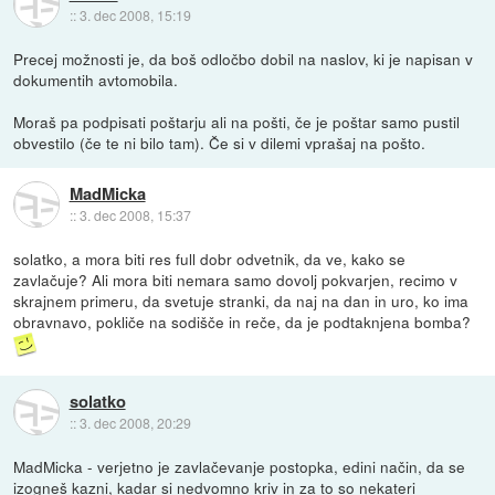
::
3. dec 2008, 15:19
Precej možnosti je, da boš odločbo dobil na naslov, ki je napisan v
dokumentih avtomobila.
Moraš pa podpisati poštarju ali na pošti, če je poštar samo pustil
obvestilo (če te ni bilo tam). Če si v dilemi vprašaj na pošto.
MadMicka
::
3. dec 2008, 15:37
solatko, a mora biti res full dobr odvetnik, da ve, kako se
zavlačuje? Ali mora biti nemara samo dovolj pokvarjen, recimo v
skrajnem primeru, da svetuje stranki, da naj na dan in uro, ko ima
obravnavo, pokliče na sodišče in reče, da je podtaknjena bomba?
solatko
::
3. dec 2008, 20:29
MadMicka - verjetno je zavlačevanje postopka, edini način, da se
izogneš kazni, kadar si nedvomno kriv in za to so nekateri