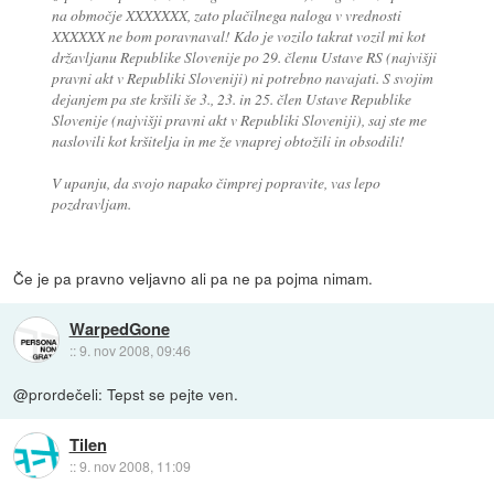
na območje XXXXXXX, zato plačilnega naloga v vrednosti
XXXXXX ne bom poravnaval! Kdo je vozilo takrat vozil mi kot
državljanu Republike Slovenije po 29. členu Ustave RS (najvišji
pravni akt v Republiki Sloveniji) ni potrebno navajati. S svojim
dejanjem pa ste kršili še 3., 23. in 25. člen Ustave Republike
Slovenije (najvišji pravni akt v Republiki Sloveniji), saj ste me
naslovili kot kršitelja in me že vnaprej obtožili in obsodili!
V upanju, da svojo napako čimprej popravite, vas lepo
pozdravljam.
Če je pa pravno veljavno ali pa ne pa pojma nimam.
WarpedGone
::
9. nov 2008, 09:46
@prordečeli: Tepst se pejte ven.
Tilen
::
9. nov 2008, 11:09