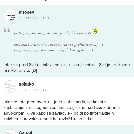
mtosev
::
3. dec 2008, 14:15
pritoži se, itak bo zastaralo, preden boš na vrsti
mojemu fotru so 3 kazni zastarale (1 prehitra vožnja, 1
prepovedano parkiranje, 1 pozabil prižgati luči)
foter se pred 8let ni ustavil policistu. za njim ni sel. 8let je ze. kazen
ni nikoli prisla.([D]
solatko
::
3. dec 2008, 14:31
mtosev - do pred dveh let, je to laufal, sedaj se kazni z
zastaranjem ne izogneš več, tudi če greš na sodišče z dobrim
advokatom, ki ve kako se zavlačuje - pojdi po informacije h
kakšnemu advokatu, pa ti bo razložil kako in kaj.
Azrael