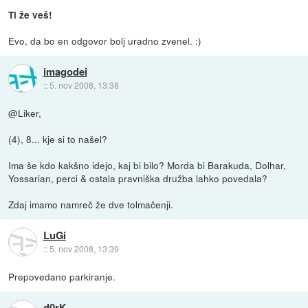
Ti že veš!
Evo, da bo en odgovor bolj uradno zvenel. :)
imagodei
::
5. nov 2008, 13:38
@Liker,
(4), 8... kje si to našel?
Ima še kdo kakšno idejo, kaj bi bilo? Morda bi Barakuda, Dolhar,
Yossarian, perci & ostala pravniška družba lahko povedala?
Zdaj imamo namreč že dve tolmačenji.
LuGi
::
5. nov 2008, 13:39
Prepovedano parkiranje.
d0rK