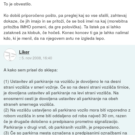
To je obvestilo.
Ko dobiš priporočeno pošto, pa preglej kaj so vse sfalili, zahtevaj
dokaze, če jih imajo in se pritoži, če se boš imel na kaj (morebitna
pritožba IMHO pomeni, da gre polovička). Ta listek pa si lahko
zatakneš za klobuk, če hočeš. Konec koncev ti ga je lahko nalimal
kdo, ki je menil, da na njegovem avtu ne izgleda lepo.
Liker
::
5. nov 2008, 16:40
A kako sem prisel do sklepa:
(1) Ustavitev ali parkiranje na vozišču je dovoljeno le na desni
strani vozišča v smeri vožnje. Če so na desni strani vozišča tirnice,
je dovoljena ustavitev ali parkiranje na levi strani vozišča. Na
enosmerni cesti je dovoljena ustavitev ali parkiranje na obeh
straneh smernega vozišča.
(2) Na vozišču ustavljeno ali parkirano vozilo mora biti vzporedno z
robom vozišča in sme biti oddaljeno od roba največ 30 cm, razen
če je drugače določeno s predpisano prometno signalizacijo.
Parkiranje v drugi vrsti, ob parkiranih vozilih, je prepovedano.
(3) Če so parkirna mesta označena s predpisanimi označbami na