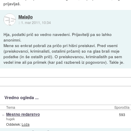
prijavljaš.
Malajlo
::
1. mar 2011, 10:34
Hja, podatki prič so vedno navedeni. Prijavitelji pa so lahko
anonimni.
Mene so enkrat pobrali za pričo pri hišni preiskavi. Pred vsemi
(preiskovanci, kriminalisti, ostalimi prčami) so na glas brali moje
podatke (in še ostalih prič). O preiskovancu, kriminalistih pa sem
vedel ime ali pa priimek (kar pač razbereš iz pogovorov). Takle je.
Vredno ogleda ...
Tema
Sporočila
»
Mestno redarstvo
593
hugek
Oddelek:
Loža