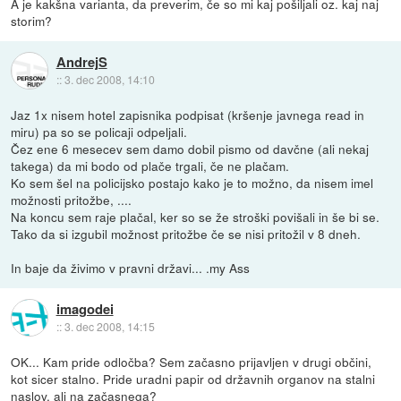
A je kakšna varianta, da preverim, če so mi kaj pošiljali oz. kaj naj
storim?
AndrejS
::
3. dec 2008, 14:10
Jaz 1x nisem hotel zapisnika podpisat (kršenje javnega read in
miru) pa so se policaji odpeljali.
Čez ene 6 mesecev sem damo dobil pismo od davčne (ali nekaj
takega) da mi bodo od plače trgali, če ne plačam.
Ko sem šel na policijsko postajo kako je to možno, da nisem imel
možnosti pritožbe, ....
Na koncu sem raje plačal, ker so se že stroški povišali in še bi se.
Tako da si izgubil možnost pritožbe če se nisi pritožil v 8 dneh.
In baje da živimo v pravni državi... .my Ass
imagodei
::
3. dec 2008, 14:15
OK... Kam pride odločba? Sem začasno prijavljen v drugi občini,
kot sicer stalno. Pride uradni papir od državnih organov na stalni
naslov, ali na začasnega?