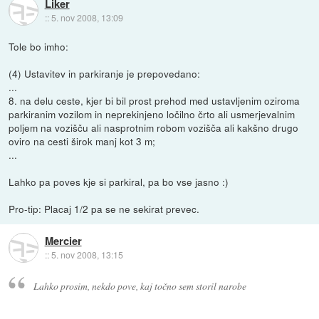
Liker
::
5. nov 2008, 13:09
Tole bo imho:
(4) Ustavitev in parkiranje je prepovedano:
...
8. na delu ceste, kjer bi bil prost prehod med ustavljenim oziroma
parkiranim vozilom in neprekinjeno ločilno črto ali usmerjevalnim
poljem na vozišču ali nasprotnim robom vozišča ali kakšno drugo
oviro na cesti širok manj kot 3 m;
...
Lahko pa poves kje si parkiral, pa bo vse jasno :)
Pro-tip: Placaj 1/2 pa se ne sekirat prevec.
Mercier
::
5. nov 2008, 13:15
Lahko prosim, nekdo pove, kaj točno sem storil narobe