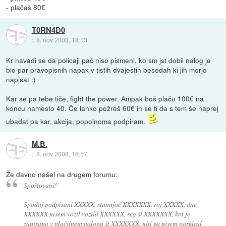
- plačaš 80€
T0RN4D0
::
8. nov 2008, 18:13
Kr navadi se da policaji pač niso pismeni, ko sm jst dobil nalog je
blo par pravopisnih napak v tistih dvajestih besedah ki jih morjo
napisat :)
Kar se pa tebe tiče, fight the power. Ampak boš plaču 100€ na
koncu namesto 40. Če lahko požreš 60€ in se ti da s tem še naprej
ubadat pa kar, akcija, popolnoma podpiram.
M.B.
::
8. nov 2008, 18:57
Že davno našel na drugem forumu:
Spoštovani!
Spodaj podpisani XXXXX, stanujoč XXXXXXX, roj XXXXX, dne
XXXXXX nisem vozil vozila XXXXXX, reg št XXXXXXX, kot je
zapisano v plačilnem nalogu št XXXXXXX, niti ga nisem parkiral