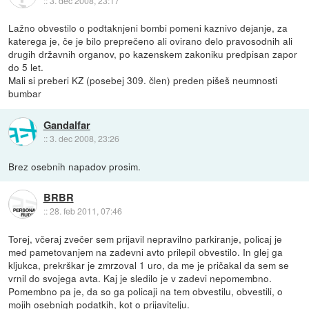
::
3. dec 2008, 23:17
Lažno obvestilo o podtaknjeni bombi pomeni kaznivo dejanje, za
katerega je, če je bilo preprečeno ali ovirano delo pravosodnih ali
drugih državnih organov, po kazenskem zakoniku predpisan zapor
do 5 let.
Mali si preberi KZ (posebej 309. člen) preden pišeš neumnosti
bumbar
Gandalfar
::
3. dec 2008, 23:26
Brez osebnih napadov prosim.
BRBR
::
28. feb 2011, 07:46
Torej, včeraj zvečer sem prijavil nepravilno parkiranje, policaj je
med pametovanjem na zadevni avto prilepil obvestilo. In glej ga
kljukca, prekrškar je zmrzoval 1 uro, da me je pričakal da sem se
vrnil do svojega avta. Kaj je sledilo je v zadevi nepomembno.
Pomembno pa je, da so ga policaji na tem obvestilu, obvestili, o
mojih osebnigh podatkih, kot o prijavitelju.