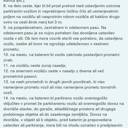
klanca ipd.);
8. na delu ceste, kjer bi bil prost prehod med ustavljenim oziroma
parkiranim vozilom in neprekinjeno ločilno črto ali usmerjevalnim
poljem na vozišču ali nasprotnim robom vozišča ali kakšno drugo
oviro na cesti širok manj kot 3 m;
9. na pospeševalnem, zaviralnem in odstavnem pasu. Na
odstavnem pasu je za nujno potreben čas dovoljena ustavitev
vozila v sili. Ob tem mora voznik storiti vse potrebno, da ustavljeno
vozilo, osebe ali tovor ne ogrožajo udeležencev v cestnem
prometu;
10. na mestu, na katerem bi vozilo zakrivalo postavljeni prometni
znak;
11. na vozišču ceste zunaj naselja;
12. na smernem vozišču ceste v naselju z dvema ali več
prometnimi pasovi;
13. na vseh prometnih in drugih javnih površinah, ki niso
namenjene prometu vozil ali niso namenjene prometu tovrstnih
vozil;
14. na mestu, na katerem bi parkirano vozilo onemogočilo
vključitev v promet že parkiranemu vozilu ali onemogočilo dovoz na
dvorišče stavbe, do garaže, skladiščnega prostora ali drugega
podobnega objekta ali do zasebnega zemljišča. Dovoz na
dvorišče, v objekt ali k objektu, pred katerim je prepovedana
ustavitev ali parkiranje, mora biti na vhodu označen s predpisanim