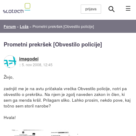
☰
Forum
»
Loža
»
Prometni prekršek [Obvestilo policije]
Prometni prekršek [Obvestilo policije]
imagodei
::
5. nov 2008, 12:45
Živjo,
zadnjič me je na avtu pričakala vrečka Obvestilo policije, notri pa
obvestilo o prekršku. Na njem je zgolj naveden zakon in člen, ki
sem ga menda kršil. Prilagam sliko. Lahko prosim, nekdo pove, kaj
točno sem storil narobe?
Hvala!
.