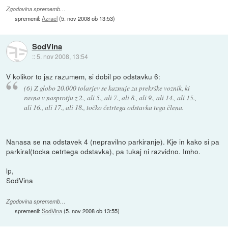
Zgodovina sprememb…
spremenil:
Azrael
(
5. nov 2008 ob 13:53
)
SodVina
::
5. nov 2008, 13:54
V kolikor to jaz razumem, si dobil po odstavku 6:
(6) Z globo 20.000 tolarjev se kaznuje za prekrške voznik, ki
ravna v nasprotju z 2., ali 5., ali 7., ali 8., ali 9., ali 14., ali 15.,
ali 16., ali 17., ali 18., točko četrtega odstavka tega člena.
Nanasa se na odstavek 4 (nepravilno parkiranje). Kje in kako si pa
parkiral(tocka cetrtega odstavka), pa tukaj ni razvidno. Imho.
lp,
SodVina
Zgodovina sprememb…
spremenil:
SodVina
(
5. nov 2008 ob 13:55
)