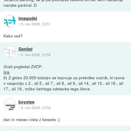
narobe parkiral :D
imagodei
::
5. nov 2008, 12:51
Kako veš?
Senitel
::
5. nov 2008, 12:58
Greš pogledat ZVCP:
link
6) Z globo 20.000 tolarjev se kaznuje za prekrške voznik, ki ravna
v nasprotju z 2., ali 5., ali 7., ali 8., ali 9., ali 14., ali 15., ali 16., ali
17., ali 18., točko četrtega odstavka tega člena.
koyotee
::
5. nov 2008, 13:04
dan in mesec nista z besedo ;)