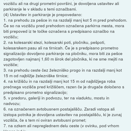
vozišču ali na drugi prometni površini, je dovoljena ustavitev ali
parkiranje le v skladu s temi označbami.
(4) Ustavitev in parkiranje je prepovedano:
1. na prehodu za pešce in na razdalji manj kot 5 m pred prehodom.
Če so na vozišču pred prehodom označena parkirna mesta, mora
biti prepoved iz te točke označena s predpisano označbo na
vozišču;
2. na kolesarski stezi, kolesarski poti, pločniku, pešpoti,
kolesarskem pasu ali na tirnicah. Če je s predpisano prometno
signalizacijo dovoljeno parkiranje na pločniku, mora biti za pešce
zagotovljen najmanj 1,60 m širok del pločnika, ki ne sme mejiti na
vozišče;
3. na prehodu ceste čez železniško progo in na razdalji manj kot
15 m od najbližje železniške tirnice;
4. na križišču in na razdalji manj kot 15 m od najbližjega roba
prečnega vozišča pred križiščem, razen če je drugače določeno s
predpisano prometno signalizacijo;
5. v predoru, galeriji in podvozu, ter na viaduktu, mostu in
nadvozu;
6. na označenem avtobusnem postajališču. Zaradi vstopa ali
izstopa potnika je dovoljena ustavitev na postajališču, ki je zunaj
vozišča, če s tem ni oviran avtobusni promet;
7. na ozkem ali nepreglednem delu ceste (v ovinku, pod vrhom