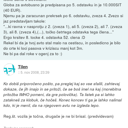
Globa za avtobusno je predpisana po 5. odstavku in je 10.000SIT
(40 EUR).
Njemu pa je zaracunan prekrsek po 6. odstavku, zveza 4. Zvezo si
jaz predstavljam takole:
"...ki ravna v nasprotju z 2. (zveza 1), ali 5. (zveza 2), ali 7. (zveza
3), ali 8. (zveza 4),(...), točko četrtega odstavka tega člena..."
Ergo krsitev 8. tocke 4. odstavka 52. clena :D
Rekel bi da je tvoj avto stal malo na cestiscu, in posledicno je bilo
do crte ki loci pasova v kriziscu manj kot 3m.
Ne bi pa dal roke v ogenj za to :)
Tilen
::
5. nov 2008, 23:39
Ko dobiš priporočeno pošto, pa preglej kaj so vse sfalili, zahtevaj
dokaze, če jih imajo in se pritoži, če se boš imel na kaj (morebitna
pritožba IMHO pomeni, da gre polovička). Ta listek pa si lahko
zatakneš za klobuk, če hočeš. Konec koncev ti ga je lahko nalimal
kdo, ki je menil, da na njegovem avtu ne izgleda lepo.
Reg.št. vozila je točna, drugače je ne bi brisal. (predvidevam)