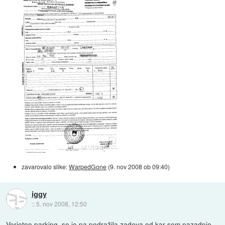
zavarovalo slike:
WarpedGone
(
9. nov 2008 ob 09:40
)
iggy
::
5. nov 2008, 12:50
Verjetno parking, se je pa podražila zadeva od kar sem nazadnje