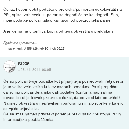
Če jaz hočem dobit podatke o prekrškarju, moram odkolovratit na
PP , spisat zahtevek, in potem se dogodi če se kaj dogodi. Fino,
moje podatke policaji talajo kar tako, od povzročitelja pa ne.
A je kje na netu berljiva kopija od tega obvestila o prekršku ?
Zgodovina sprememb…
spremenil:
BRBR
(
28. feb 2011 ob 08:22
)
St235
::
28. feb 2011, 08:05
Če so policaji tvoje podatke kot prijavljitelja posredovali tretji osebi
je to velika zelo velika kršitev osebnih podatkov. Pa si prepričan,
da so mu policaji dejansko dali podatke (oziroma napisali na
obvestilo) al je človek preprosto čakal, da bo videl kdo bo prišel?
Namreč obvestila o nepravilnem parkiranju nimajo rubrike v katero
se vpiše prijavitelja.
Če se imaš namen pritoževt potem je pravi naslov pristojna PP in
informacijska pooblaščenka.