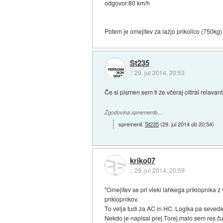
odgovor:80 km/h
Potem je omejitev za lažjo prikolico (750kg
St235
::
29. jul 2014, 20:53
Če si pismen sem ti že včeraj citiral relavan
Zgodovina sprememb…
spremenil:
St235
(
29. jul 2014 ob 20:54
)
kriko07
::
29. jul 2014, 20:59
"Omejitev se pri vleki lahkega priklopnika z
priklopnikov.
To velja tudi za AC in HC. Logika pa seveda
Nekdo je napisal prej.Torej,malo sem res ču