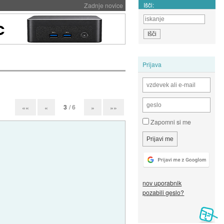
Išči:
Zadnje novice
Prijava
3
/ 6
««
«
»
»»
Zapomni si me
nov uporabnik
pozabili geslo?