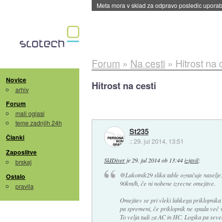
ByteDance trenira največji model umetne intel
Forum
»
Na cesti
»
Hitrost na 
Novice
Hitrost na cesti
arhiv
Forum
mali oglasi
teme zadnjih 24h
St235
Članki
::
29. jul 2014, 13:51
Zaposlitve
SkIDiver
je
29. jul 2014 ob 13:44
izjavil
:
brskaj
@Lakotnik29 slika table označuje naselje. 
Ostalo
90km/h, če ni nobene izrecne omejitve.
pravila
Omejitev se pri vleki lahkega priklopnika
pa spremeni, če priklopnik ne spada več v
To velja tudi za AC in HC. Logika pa seve