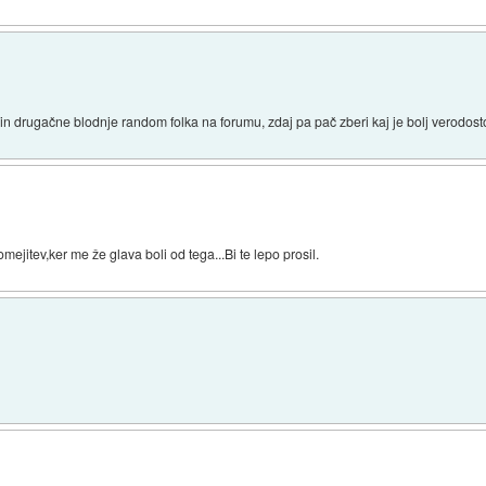
 in drugačne blodnje random folka na forumu, zdaj pa pač zberi kaj je bolj verodost
ejitev,ker me že glava boli od tega...Bi te lepo prosil.