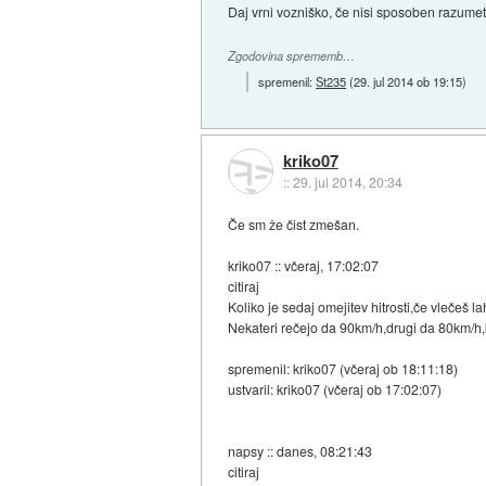
Daj vrni vozniško, če nisi sposoben razume
Zgodovina sprememb…
spremenil:
St235
(
29. jul 2014 ob 19:15
)
kriko07
::
29. jul 2014, 20:34
Če sm že čist zmešan.
kriko07 :: včeraj, 17:02:07
citiraj
Koliko je sedaj omejitev hitrosti,če vlečeš l
Nekateri rečejo da 90km/h,drugi da 80km/h
spremenil: kriko07 (včeraj ob 18:11:18)
ustvaril: kriko07 (včeraj ob 17:02:07)
napsy :: danes, 08:21:43
citiraj