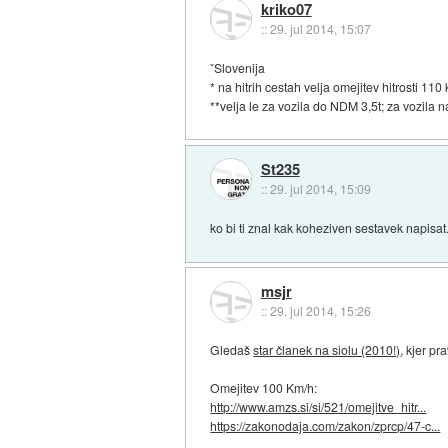
kriko07
::
29. jul 2014, 15:07
ˇSlovenija
* na hitrih cestah velja omejitev hitrosti 110
**velja le za vozila do NDM 3,5t; za vozila n
St235
::
29. jul 2014, 15:09
ko bi ti znal kak koheziven sestavek napisat.
msjr
::
29. jul 2014, 15:26
Gledaš
star članek na siolu (2010!)
, kjer pr
Omejitev 100 Km/h:
http://www.amzs.si/si/521/omejitve_hitr...
https://zakonodaja.com/zakon/zprcp/47-c...