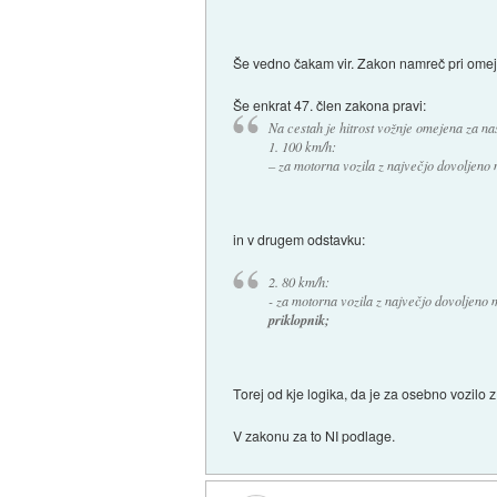
Še vedno čakam vir. Zakon namreč pri omejit
Še enkrat 47. člen zakona pravi:
Na cestah je hitrost vožnje omejena za nas
1. 100 km/h:
– za motorna vozila z največjo dovoljeno
in v drugem odstavku:
2. 80 km/h:
- za motorna vozila z največjo dovoljeno
priklopnik;
Torej od kje logika, da je za osebno vozilo
V zakonu za to NI podlage.