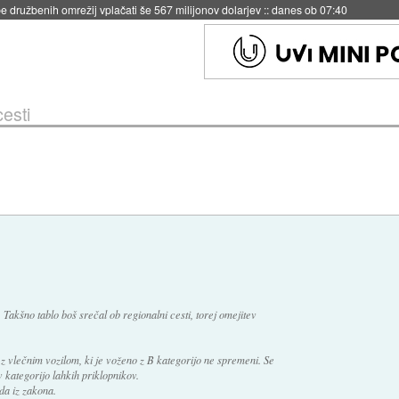
igence doslej
::
včeraj ob 21:37
cesti
Takšno tablo boš srečal ob regionalni cesti, torej omejitev
 z vlečnim vozilom, ki je voženo z B kategorijo ne spremeni. Se
 kategorijo lahkih priklopnikov.
da iz zakona.