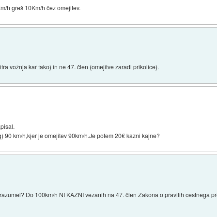
0Km/h greš 10Km/h čez omejitev.
itra vožnja kar tako) in ne 47. člen (omejitve zaradi prikolice).
pisal.
0kg) 90 km/h,kjer je omejitev 90km/h.Je potem 20€ kazni kajne?
boš razumel? Do 100km/h NI KAZNI vezanih na 47. člen Zakona o pravilih cestnega p