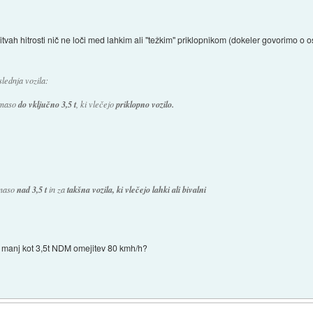
vah hitrosti nič ne loči med lahkim ali "težkim" priklopnikom (dokeler govorimo o o
lednja vozila:
 maso
do vključno 3,5 t
, ki vlečejo
priklopno vozilo.
 maso
nad 3,5 t
in za
takšna vozila, ki vlečejo lahki ali bivalni
 z manj kot 3,5t NDM omejitev 80 kmh/h?