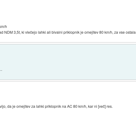
 km/h
ad NDM 3,5t, ki vlečejo lahki ali bivalni priklopnik je omejitev 80 km/h, za vse ostal
..
avijo, da je omejitev za lahki priklopnik na AC 80 km/h, kar ni [več] res.