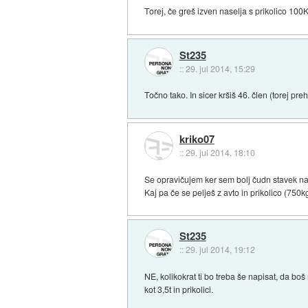
Torej, če greš izven naselja s prikolico 10
St235
::
29. jul 2014, 15:29
Točno tako. In sicer kršiš 46. člen (torej preh
kriko07
::
29. jul 2014, 18:10
Se opravičujem ker sem bolj čudn stavek na
Kaj pa če se pelješ z avto in prikolico (75
St235
::
29. jul 2014, 19:12
NE, kolikokrat ti bo treba še napisat, da 
kot 3,5t in prikolici.