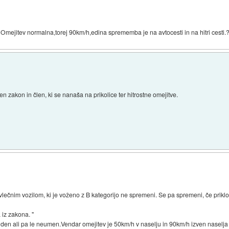
) Omejitev normalna,torej 90km/h,edina sprememba je na avtocesti in na hitri cesti.
ten zakon in člen, ki se nanaša na prikolice ter hitrostne omejitve.
 vlečnim vozilom, ki je voženo z B kategorijo ne spremeni. Se pa spremeni, če prikl
 iz zakona. "
den ali pa le neumen.Vendar omejitev je 50km/h v naselju in 90km/h izven naselja (