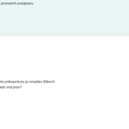
t prometnih predpisov.
ahki priklopnik,ko je omejitev 90km/h
,kdo ima prav?