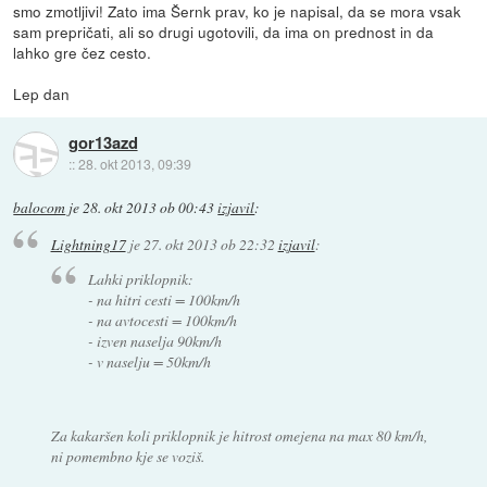
smo zmotljivi! Zato ima Šernk prav, ko je napisal, da se mora vsak
sam prepričati, ali so drugi ugotovili, da ima on prednost in da
lahko gre čez cesto.
Lep dan
gor13azd
::
28. okt 2013, 09:39
balocom
je
28. okt 2013 ob 00:43
izjavil
:
Lightning17
je
27. okt 2013 ob 22:32
izjavil
:
Lahki priklopnik:
- na hitri cesti = 100km/h
- na avtocesti = 100km/h
- izven naselja 90km/h
- v naselju = 50km/h
Za kakaršen koli priklopnik je hitrost omejena na max 80 km/h,
ni pomembno kje se voziš.