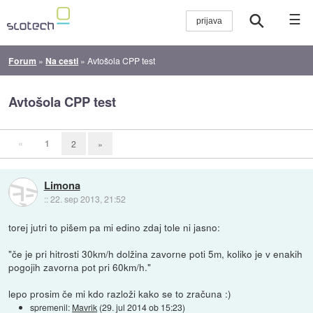
☰
Forum
»
Na cesti
»
Avtošola CPP test
Avtošola CPP test
«
1
2
»
Limona
::
22. sep 2013, 21:52
torej jutri to pišem pa mi edino zdaj tole ni jasno:
"če je pri hitrosti 30km/h dolžina zavorne poti 5m, koliko je v enakih
pogojih zavorna pot pri 60km/h."
lepo prosim če mi kdo razloži kako se to zračuna :)
spremenil:
Mavrik
(
29. jul 2014 ob 15:23
)