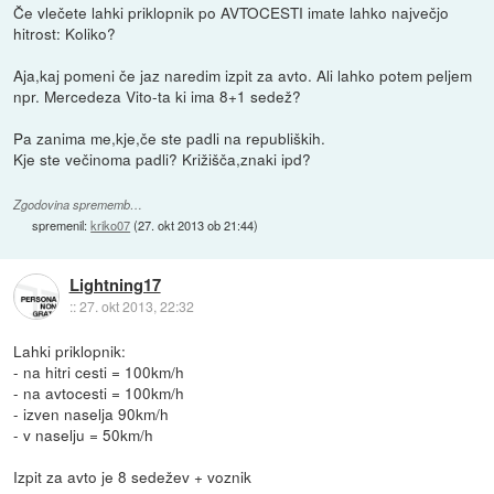
Če vlečete lahki priklopnik po AVTOCESTI imate lahko največjo
hitrost: Koliko?
Aja,kaj pomeni če jaz naredim izpit za avto. Ali lahko potem peljem
npr. Mercedeza Vito-ta ki ima 8+1 sedež?
Pa zanima me,kje,če ste padli na republiških.
Kje ste večinoma padli? Križišča,znaki ipd?
Zgodovina sprememb…
spremenil:
kriko07
(
27. okt 2013 ob 21:44
)
Lightning17
::
27. okt 2013, 22:32
Lahki priklopnik:
- na hitri cesti = 100km/h
- na avtocesti = 100km/h
- izven naselja 90km/h
- v naselju = 50km/h
Izpit za avto je 8 sedežev + voznik