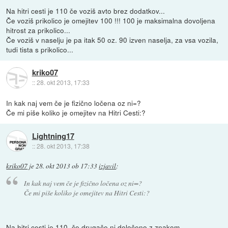
Na hitri cesti je 110 če voziš avto brez dodatkov...
Če voziš prikolico je omejitev 100 !!! 100 je maksimalna dovoljena
hitrost za prikolico...
Če voziš v naselju je pa itak 50 oz. 90 izven naselja, za vsa vozila,
tudi tista s prikolico...
kriko07
::
28. okt 2013, 17:33
In kak naj vem če je fizično ločena oz ni=?
Če mi piše koliko je omejitev na Hitri Cesti:?
Lightning17
::
28. okt 2013, 17:38
kriko07
je
28. okt 2013 ob 17:33
izjavil
:
In kak naj vem če je fizično ločena oz ni=?
Če mi piše koliko je omejitev na Hitri Cesti:?
Na hitri cesti je 110, če drugače ni določeno z znakom...