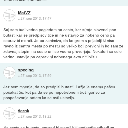
MatVZ
::
27. sep 2013, 17:47
Saj sam tudi vedno pogledam na cesto, ker s(m)o slovenci pac
butasti kar se predpisov tice in ne ustavijo za nobeno ceno pa
ceprav bi morali. Je pa zanimivo, da ko grem s prijatelji ki niso
ravno iz centra mesta po mestu so veliko bolj previdni in ko sam ze
zdavnaj stopim na cesto oni se vedno preverjajo. Nekateri se celo
vedno ustavijo pa ceprav ni nobenega avta niti blizu.
specing
::
27. sep 2013, 17:59
Jaz sem mnenja, da so predpisi butasti. Lažje je enemu pešcu
počakat 5s, kot pa da se po nepotrebnem troši gorivo za
pospeševanje potem ko se avti ustavijo.
šernk
::
27. sep 2013, 18:22
Ne ceste so butaste, povsod bi morali biti podhodi/nadhodi za