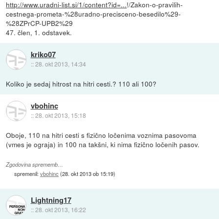
http://www.uradni-list.si/1/content?id=...
!/Zakon-o-pravilih-
cestnega-prometa-%28uradno-precisceno-besedilo%29-
%28ZPrCP-UPB2%29
47. člen, 1. odstavek.
kriko07
::
28. okt 2013, 14:34
Koliko je sedaj hitrost na hitri cesti.? 110 ali 100?
vbohinc
::
28. okt 2013, 15:18
Oboje, 110 na hitri cesti s fizično ločenima voznima pasovoma
(vmes je ograja) in 100 na takšni, ki nima fizično ločenih pasov.
Zgodovina sprememb…
spremenil:
vbohinc
(
28. okt 2013 ob 15:19
)
Lightning17
::
28. okt 2013, 16:22