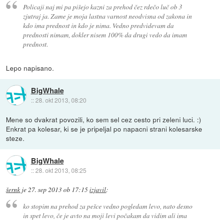
Policaji naj mi pa pišejo kazni za prehod čez rdečo luč ob 3
zjutraj ja. Zame je moja lastna varnost neodvisna od zakona in
kdo ima prednost in kdo je nima. Vedno predvidevam da
prednosti nimam, dokler nisem 100% da drugi vedo da imam
prednost.
Lepo napisano.
BigWhale
::
28. okt 2013, 08:20
Mene so dvakrat povozili, ko sem sel cez cesto pri zeleni luci. :)
Enkrat pa kolesar, ki se je pripeljal po napacni strani kolesarske
steze.
BigWhale
::
28. okt 2013, 08:25
šernk
je
27. sep 2013 ob 17:15
izjavil
:
ko stopim na prehod za pešce vedno pogledam levo, nato desno
in spet levo, če je avto na moji levi počakam da vidim ali ima