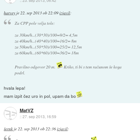
::
23. sep 2013, 06:42
harvey
je
22. sep 2013 ob 22:09
izjavil
:
Za CPP pole velja tole:
za 30km/h...(30*30)/100=9/2= 4,5m
za 40km/h...(40*40)/100=16/2= 8m
za 50km/h...(50*50)/100=25/2= 12,5m
za 60km/h...(60*60)/100=36/2= 18m
Pravilno odgovor 20 m.
Kriko, ti bi s tem računom še koga
podrl.
hvala lepa!
mam izpit čez uro in pol, upam da bo
MatVZ
::
27. sep 2013, 16:59
šernk
je
22. sep 2013 ob 22:36
izjavil
: