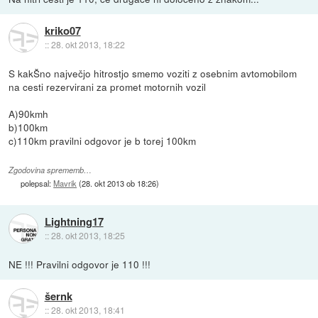
kriko07
::
28. okt 2013, 18:22
S kakŠno največjo hitrostjo smemo voziti z osebnim avtomobilom
na cesti rezervirani za promet motornih vozil
A)90kmh
b)100km
c)110km pravilni odgovor je b torej 100km
Zgodovina sprememb…
polepsal:
Mavrik
(
28. okt 2013 ob 18:26
)
Lightning17
::
28. okt 2013, 18:25
NE !!! Pravilni odgovor je 110 !!!
šernk
::
28. okt 2013, 18:41