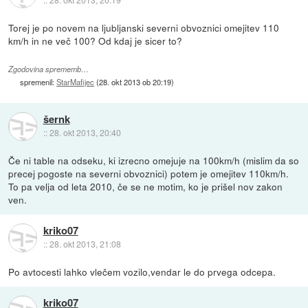
Torej je po novem na ljubljanski severni obvoznici omejitev 110
km/h in ne več 100? Od kdaj je sicer to?
Zgodovina sprememb…
spremenil:
StarMafijec
(
28. okt 2013 ob 20:19
)
šernk
::
28. okt 2013, 20:40
Če ni table na odseku, ki izrecno omejuje na 100km/h (mislim da so
precej pogoste na severni obvoznici) potem je omejitev 110km/h.
To pa velja od leta 2010, če se ne motim, ko je prišel nov zakon
ven.
kriko07
::
28. okt 2013, 21:08
Po avtocesti lahko vlečem vozilo,vendar le do prvega odcepa.
kriko07