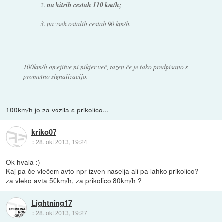
2.
na hitrih cestah 110 km/h;
3. na vseh ostalih cestah 90 km/h.
100km/h omejitve ni nikjer več, razen če je tako predpisano s
prometno signalizacijo.
100km/h je za vozila s prikolico...
kriko07
::
28. okt 2013, 19:24
Ok hvala :)
Kaj pa če vlečem avto npr izven naselja ali pa lahko prikolico?
za vleko avta 50km/h, za prikolico 80km/h ?
Lightning17
::
28. okt 2013, 19:27