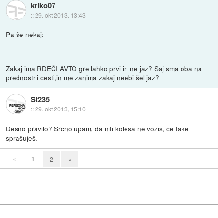
kriko07
::
29. okt 2013, 13:43
Pa še nekaj:
Zakaj ima RDEČI AVTO gre lahko prvi in ne jaz? Saj sma oba na
prednostni cesti,in me zanima zakaj neebi šel jaz?
St235
::
29. okt 2013, 15:10
Desno pravilo? Srčno upam, da niti kolesa ne voziš, če take
sprašuješ.
«
1
2
»