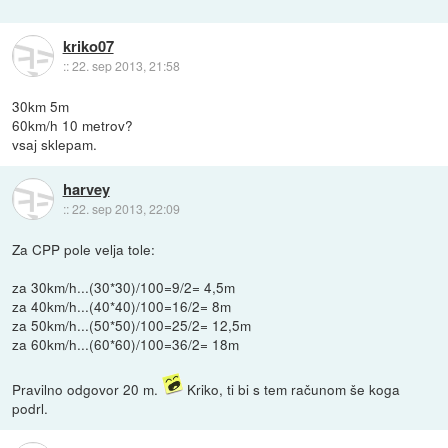
kriko07
::
22. sep 2013, 21:58
30km 5m
60km/h 10 metrov?
vsaj sklepam.
harvey
::
22. sep 2013, 22:09
Za CPP pole velja tole:
za 30km/h...(30*30)/100=9/2= 4,5m
za 40km/h...(40*40)/100=16/2= 8m
za 50km/h...(50*50)/100=25/2= 12,5m
za 60km/h...(60*60)/100=36/2= 18m
Pravilno odgovor 20 m.
Kriko, ti bi s tem računom še koga
podrl.