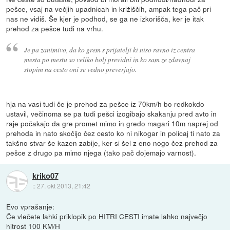
pešce, vsaj na večjih upadnicah in križiščih, ampak tega pač pri
nas ne vidiš. Še kjer je podhod, se ga ne izkorišča, ker je itak
prehod za pešce tudi na vrhu.
Je pa zanimivo, da ko grem s prijatelji ki niso ravno iz centra
mesta po mestu so veliko bolj previdni in ko sam ze zdavnaj
stopim na cesto oni se vedno preverjajo.
hja na vasi tudi če je prehod za pešce iz 70km/h bo redkokdo
ustavil, večinoma se pa tudi pešci izogibajo skakanju pred avto in
raje počakajo da gre promet mimo in gredo magari 10m naprej od
prehoda in nato skočijo čez cesto ko ni nikogar in policaj ti nato za
takšno stvar še kazen zabije, ker si šel z eno nogo čez prehod za
pešce z drugo pa mimo njega (tako pač dojemajo varnost).
kriko07
::
27. okt 2013, 21:42
Evo vprašanje:
Če vlečete lahki priklopik po HITRI CESTI imate lahko največjo
hitrost 100 KM/H