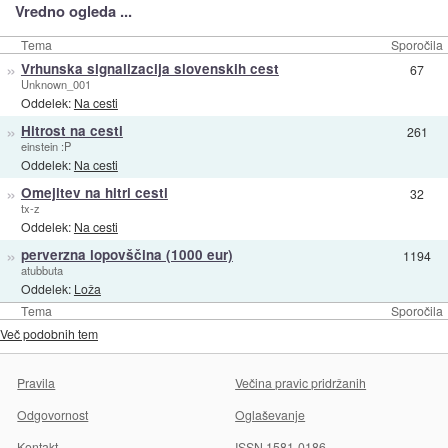
Vredno ogleda ...
Tema
Sporočila
»
Vrhunska signalizacija slovenskih cest
67
Unknown_001
Oddelek:
Na cesti
»
Hitrost na cesti
261
einstein :P
Oddelek:
Na cesti
»
Omejitev na hitri cesti
32
tx-z
Oddelek:
Na cesti
»
perverzna lopovščina (1000 eur)
1194
atubbuta
Oddelek:
Loža
Tema
Sporočila
Več podobnih tem
Pravila
Večina pravic pridržanih
Odgovornost
Oglaševanje
Kontakt
ISSN 1581-0186