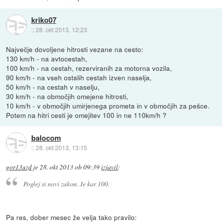
kriko07
::
28. okt 2013, 12:23
Največje dovoljene hitrosti vezane na cesto:
130 km/h - na avtocestah,
100 km/h - na cestah, rezerviranih za motorna vozila,
90 km/h - na vseh ostalih cestah izven naselja,
50 km/h - na cestah v naselju,
30 km/h - na območjih omejene hitrosti,
10 km/h - v območjih umirjenega prometa in v območjih za pešce.
Potem na hitri cesti je omejitev 100 in ne 110km/h ?
balocom
::
28. okt 2013, 13:15
gor13azd
je
28. okt 2013 ob 09:39
izjavil
:
Poglej si novi zakon. Je kar 100.
Pa res, dober mesec že velja tako pravilo: