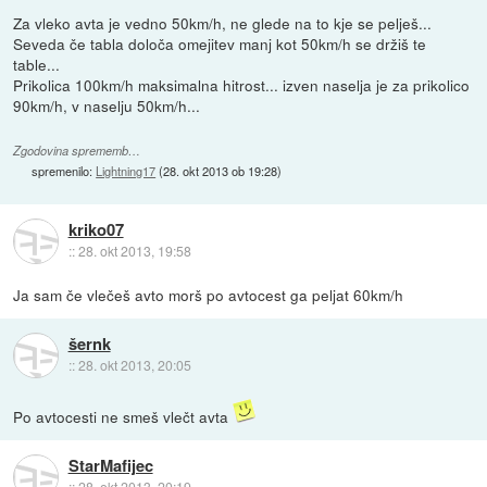
Za vleko avta je vedno 50km/h, ne glede na to kje se pelješ...
Seveda če tabla določa omejitev manj kot 50km/h se držiš te
table...
Prikolica 100km/h maksimalna hitrost... izven naselja je za prikolico
90km/h, v naselju 50km/h...
Zgodovina sprememb…
spremenilo:
Lightning17
(
28. okt 2013 ob 19:28
)
kriko07
::
28. okt 2013, 19:58
Ja sam če vlečeš avto morš po avtocest ga peljat 60km/h
šernk
::
28. okt 2013, 20:05
Po avtocesti ne smeš vlečt avta
StarMafijec
::
28. okt 2013, 20:19