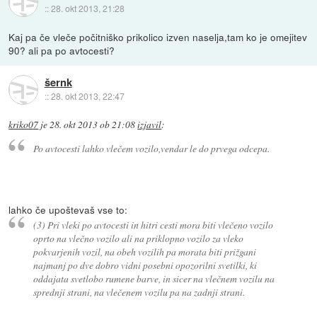
::
28. okt 2013, 21:28
Kaj pa če vleče počitniško prikolico izven naselja,tam ko je omejitev
90? ali pa po avtocesti?
šernk
::
28. okt 2013, 22:47
kriko07
je
28. okt 2013 ob 21:08
izjavil
:
Po avtocesti lahko vlečem vozilo,vendar le do prvega odcepa.
lahko če upoštevaš vse to:
(3) Pri vleki po avtocesti in hitri cesti mora biti vlečeno vozilo
oprto na vlečno vozilo ali na priklopno vozilo za vleko
pokvarjenih vozil, na obeh vozilih pa morata biti prižgani
najmanj po dve dobro vidni posebni opozorilni svetilki, ki
oddajata svetlobo rumene barve, in sicer na vlečnem vozilu na
sprednji strani, na vlečenem vozilu pa na zadnji strani.