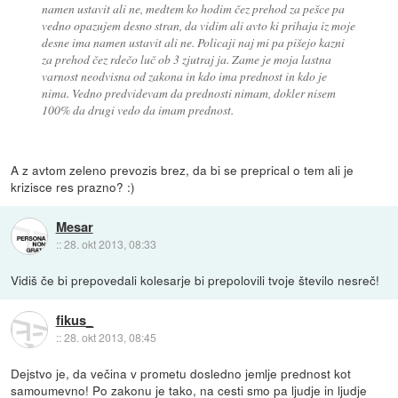
namen ustavit ali ne, medtem ko hodim čez prehod za pešce pa
vedno opazujem desno stran, da vidim ali avto ki prihaja iz moje
desne ima namen ustavit ali ne. Policaji naj mi pa pišejo kazni
za prehod čez rdečo luč ob 3 zjutraj ja. Zame je moja lastna
varnost neodvisna od zakona in kdo ima prednost in kdo je
nima. Vedno predvidevam da prednosti nimam, dokler nisem
100% da drugi vedo da imam prednost.
A z avtom zeleno prevozis brez, da bi se preprical o tem ali je
krizisce res prazno? :)
Mesar
::
28. okt 2013, 08:33
Vidiš če bi prepovedali kolesarje bi prepolovili tvoje število nesreč!
fikus_
::
28. okt 2013, 08:45
Dejstvo je, da večina v prometu dosledno jemlje prednost kot
samoumevno! Po zakonu je tako, na cesti smo pa ljudje in ljudje