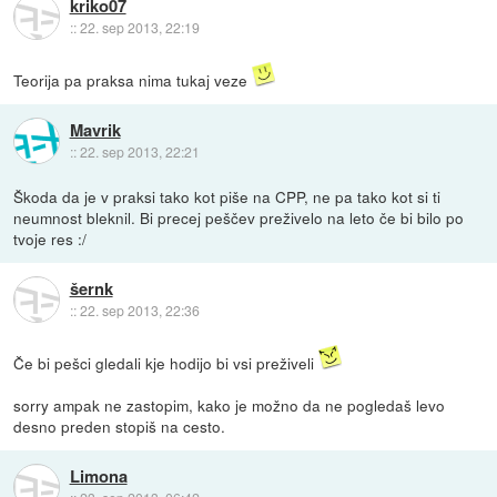
kriko07
::
22. sep 2013, 22:19
Teorija pa praksa nima tukaj veze
Mavrik
::
22. sep 2013, 22:21
Škoda da je v praksi tako kot piše na CPP, ne pa tako kot si ti
neumnost bleknil. Bi precej peščev preživelo na leto če bi bilo po
tvoje res :/
šernk
::
22. sep 2013, 22:36
Če bi pešci gledali kje hodijo bi vsi preživeli
sorry ampak ne zastopim, kako je možno da ne pogledaš levo
desno preden stopiš na cesto.
Limona