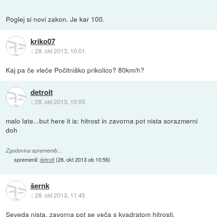
Poglej si novi zakon. Je kar 100.
kriko07
::
28. okt 2013, 10:01
Kaj pa če vleče Počitniško prikolico? 80km/h?
detroit
::
28. okt 2013, 10:55
malo late...but here it is: hitrost in zavorna pot nista sorazmerni
doh
Zgodovina sprememb…
spremenil:
detroit
(
28. okt 2013 ob 10:56
)
šernk
::
28. okt 2013, 11:45
Seveda nista, zavorna pot se veča s kvadratom hitrosti.