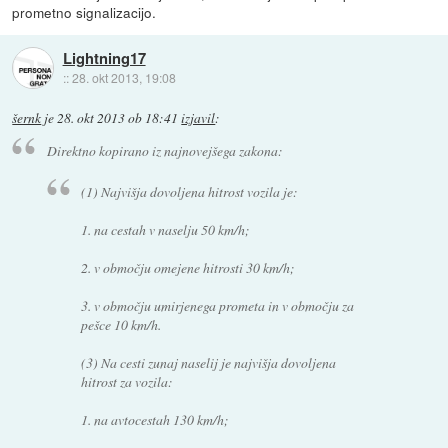
prometno signalizacijo.
Lightning17
::
28. okt 2013, 19:08
šernk
je
28. okt 2013 ob 18:41
izjavil
:
Direktno kopirano iz najnovejšega zakona:
(1) Najvišja dovoljena hitrost vozila je:
1. na cestah v naselju 50 km/h;
2. v območju omejene hitrosti 30 km/h;
3. v območju umirjenega prometa in v območju za
pešce 10 km/h.
(3) Na cesti zunaj naselij je najvišja dovoljena
hitrost za vozila:
1. na avtocestah 130 km/h;