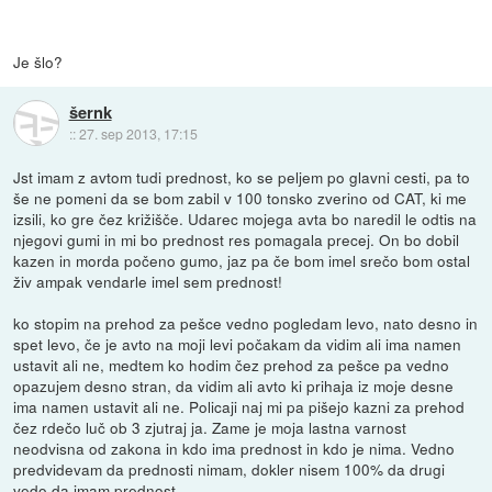
Je šlo?
šernk
::
27. sep 2013, 17:15
Jst imam z avtom tudi prednost, ko se peljem po glavni cesti, pa to
še ne pomeni da se bom zabil v 100 tonsko zverino od CAT, ki me
izsili, ko gre čez križišče. Udarec mojega avta bo naredil le odtis na
njegovi gumi in mi bo prednost res pomagala precej. On bo dobil
kazen in morda počeno gumo, jaz pa če bom imel srečo bom ostal
živ ampak vendarle imel sem prednost!
ko stopim na prehod za pešce vedno pogledam levo, nato desno in
spet levo, če je avto na moji levi počakam da vidim ali ima namen
ustavit ali ne, medtem ko hodim čez prehod za pešce pa vedno
opazujem desno stran, da vidim ali avto ki prihaja iz moje desne
ima namen ustavit ali ne. Policaji naj mi pa pišejo kazni za prehod
čez rdečo luč ob 3 zjutraj ja. Zame je moja lastna varnost
neodvisna od zakona in kdo ima prednost in kdo je nima. Vedno
predvidevam da prednosti nimam, dokler nisem 100% da drugi
vedo da imam prednost.