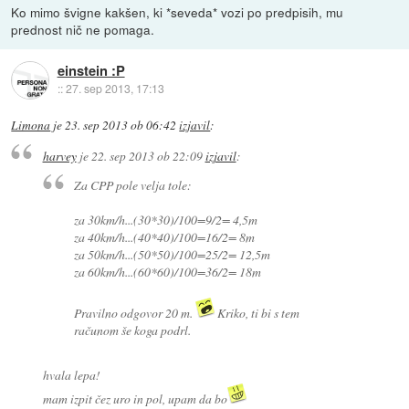
Ko mimo švigne kakšen, ki *seveda* vozi po predpisih, mu
prednost nič ne pomaga.
einstein :P
::
27. sep 2013, 17:13
Limona
je
23. sep 2013 ob 06:42
izjavil
:
harvey
je
22. sep 2013 ob 22:09
izjavil
:
Za CPP pole velja tole:
za 30km/h...(30*30)/100=9/2= 4,5m
za 40km/h...(40*40)/100=16/2= 8m
za 50km/h...(50*50)/100=25/2= 12,5m
za 60km/h...(60*60)/100=36/2= 18m
Pravilno odgovor 20 m.
Kriko, ti bi s tem
računom še koga podrl.
hvala lepa!
mam izpit čez uro in pol, upam da bo