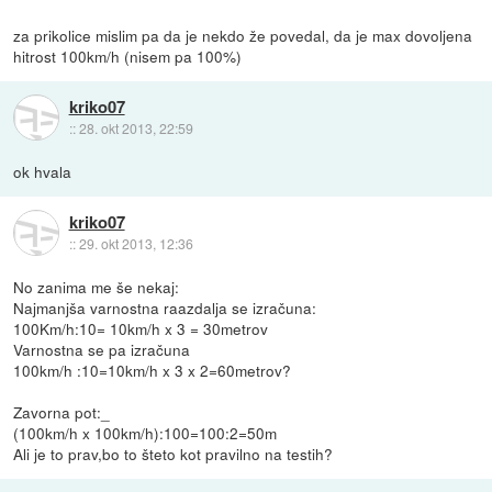
za prikolice mislim pa da je nekdo že povedal, da je max dovoljena
hitrost 100km/h (nisem pa 100%)
kriko07
::
28. okt 2013, 22:59
ok hvala
kriko07
::
29. okt 2013, 12:36
No zanima me še nekaj:
Najmanjša varnostna raazdalja se izračuna:
100Km/h:10= 10km/h x 3 = 30metrov
Varnostna se pa izračuna
100km/h :10=10km/h x 3 x 2=60metrov?
Zavorna pot:_
(100km/h x 100km/h):100=100:2=50m
Ali je to prav,bo to šteto kot pravilno na testih?