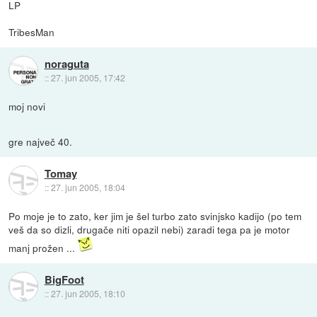
LP
TribesMan
noraguta
::
27. jun 2005, 17:42
moj novi
gre največ 40.
Tomay
::
27. jun 2005, 18:04
Po moje je to zato, ker jim je šel turbo zato svinjsko kadijo (po tem
veš da so dizli, drugače niti opazil nebi) zaradi tega pa je motor
manj prožen ...
BigFoot
::
27. jun 2005, 18:10