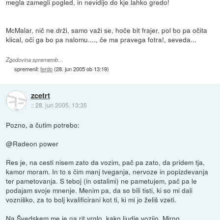
megla zamegli pogled, in nevidijo do kje lahko gredo!
McMalar, nič ne drži, samo važi se, hoče bit frajer, pol bo pa očita
klical, oči ga bo pa nalomu...., če ma pravega fotra!, seveda...
Zgodovina sprememb…
spremenil:
ferdo
(
28. jun 2005 ob 13:19
)
zcetrt
::
28. jun 2005, 13:35
Pozno, a čutim potrebo:
@Radeon power
Res je, na cesti nisem zato da vozim, pač pa zato, da pridem tja,
kamor moram. In to s čim manj tveganja, nervoze in popizdevanja
ter pametovanja. S teboj (in ostalimi) ne pametujem, pač pa le
podajam svoje mnenje. Menim pa, da so bili tisti, ki so mi dali
vozniško, za to bolj kvalificirani kot ti, ki mi jo želiš vzeti.
Na Švedskem me je na rit vrglo, kako ljudje vozijo. Mirno,