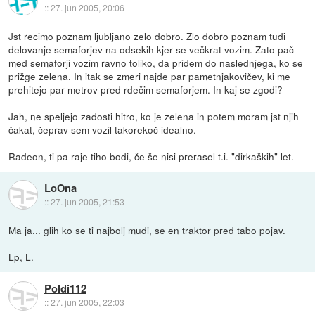
::
27. jun 2005, 20:06
Jst recimo poznam ljubljano zelo dobro. Zlo dobro poznam tudi
delovanje semaforjev na odsekih kjer se večkrat vozim. Zato pač
med semaforji vozim ravno toliko, da pridem do naslednjega, ko se
prižge zelena. In itak se zmeri najde par pametnjakovičev, ki me
prehitejo par metrov pred rdečim semaforjem. In kaj se zgodi?
Jah, ne speljejo zadosti hitro, ko je zelena in potem moram jst njih
čakat, čeprav sem vozil takorekoč idealno.
Radeon, ti pa raje tiho bodi, če še nisi prerasel t.i. "dirkaških" let.
LoOna
::
27. jun 2005, 21:53
Ma ja... glih ko se ti najbolj mudi, se en traktor pred tabo pojav.
Lp, L.
Poldi112
::
27. jun 2005, 22:03