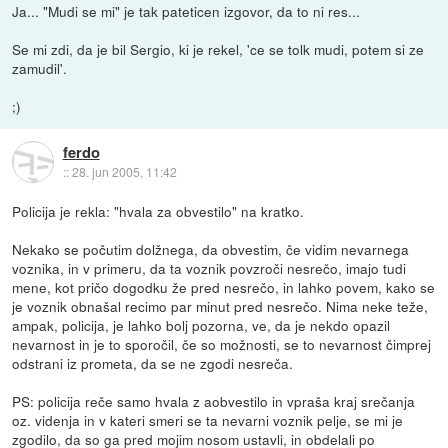
Ja... "Mudi se mi" je tak pateticen izgovor, da to ni res...
Se mi zdi, da je bil Sergio, ki je rekel, 'ce se tolk mudi, potem si ze
zamudil'.
;)
ferdo
::
28. jun 2005, 11:42
Policija je rekla: "hvala za obvestilo" na kratko.
Nekako se počutim dolžnega, da obvestim, če vidim nevarnega
voznika, in v primeru, da ta voznik povzroči nesrečo, imajo tudi
mene, kot pričo dogodku že pred nesrečo, in lahko povem, kako se
je voznik obnašal recimo par minut pred nesrečo. Nima neke teže,
ampak, policija, je lahko bolj pozorna, ve, da je nekdo opazil
nevarnost in je to sporočil, če so možnosti, se to nevarnost čimprej
odstrani iz prometa, da se ne zgodi nesreča.
PS: policija reče samo hvala z aobvestilo in vpraša kraj srečanja
oz. videnja in v kateri smeri se ta nevarni voznik pelje, se mi je
zgodilo, da so ga pred mojim nosom ustavli, in obdelali po