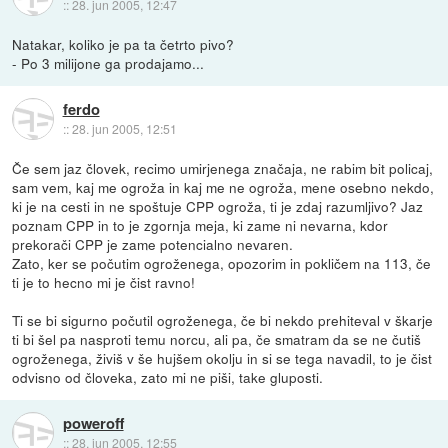
::
28. jun 2005, 12:47
Natakar, koliko je pa ta četrto pivo?
- Po 3 milijone ga prodajamo...
ferdo
::
28. jun 2005, 12:51
Če sem jaz človek, recimo umirjenega značaja, ne rabim bit policaj,
sam vem, kaj me ogroža in kaj me ne ogroža, mene osebno nekdo,
ki je na cesti in ne spoštuje CPP ogroža, ti je zdaj razumljivo? Jaz
poznam CPP in to je zgornja meja, ki zame ni nevarna, kdor
prekorači CPP je zame potencialno nevaren.
Zato, ker se počutim ogroženega, opozorim in pokličem na 113, če
ti je to hecno mi je čist ravno!
Ti se bi sigurno počutil ogroženega, če bi nekdo prehiteval v škarje
ti bi šel pa nasproti temu norcu, ali pa, če smatram da se ne čutiš
ogroženega, živiš v še hujšem okolju in si se tega navadil, to je čist
odvisno od človeka, zato mi ne piši, take gluposti.
poweroff
::
28. jun 2005, 12:55