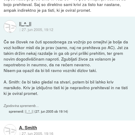
bojo prehiteval. Saj so direktno sami krivi za tisto kar nastane,
ampak indirektno je pa tisti, ki je oviral promet.
||_^_||
::
27. jun 2005, 19:12
Če se človek ne čuti sposobnega za vožnjo po omejitvi je bolje da
vozi kolikor misli da je prav (samo, naj ne prehiteva po AC). Jst za
takim držim nekaj razdalje in ga ob prvi priliki prehitim, ter grem
novim dogodivščinam naproti. Zgubljati živce za volanom je
nepotrebno in neumno, da ne rečem nevarno.
Nisem pa opazil da bi bli ravno vozniki dizlov taki.
A. Smith: če bi tako gledal na stvari, potem bi bil lahko kriv
marsikdo. Kriv je izključno tisti ki je nepravilno prehiteval in ne tisti
ki je oviral promet.
Zgodovina sprememb…
spremenil:
||_^_||
(
27. jun 2005 ob 19:14
)
A. Smith
::
27. jun 2005, 19:16