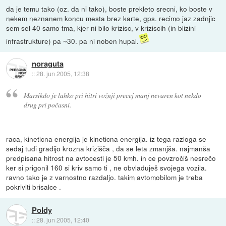
da je temu tako (oz. da ni tako), boste prekleto srecni, ko boste v
nekem neznanem koncu mesta brez karte, gps. recimo jaz zadnjic
sem sel 40 samo tma, kjer ni bilo krizisc, v kriziscih (in blizini
infrastrukture) pa ~30. pa ni noben hupal.
noraguta
::
28. jun 2005, 12:38
Marsikdo je lahko pri hitri vožnji precej manj nevaren kot nekdo
drug pri počasni.
raca, kineticna energija je kineticna energija. iz tega razloga se
sedaj tudi gradijo krozna krizišča , da se leta zmanjša. najmanša
predpisana hitrost na avtocesti je 50 kmh. in ce povzročiš nesrečo
ker si prigonil 160 si kriv samo ti , ne obvladuješ svojega vozila.
ravno tako je z varnostno razdaljo. takim avtomobilom je treba
pokriviti brisalce .
Poldy
::
28. jun 2005, 12:40