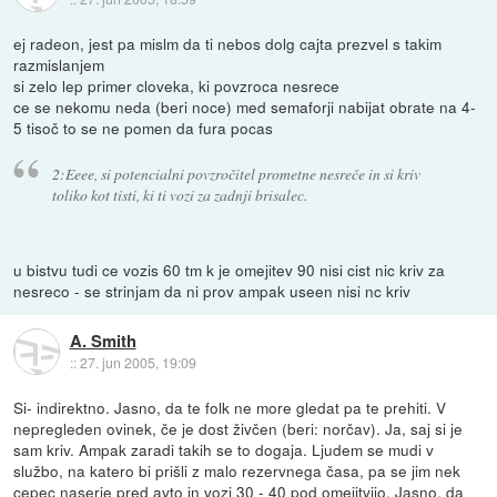
ej radeon, jest pa mislm da ti nebos dolg cajta prezvel s takim
razmislanjem
si zelo lep primer cloveka, ki povzroca nesrece
ce se nekomu neda (beri noce) med semaforji nabijat obrate na 4-
5 tisoč to se ne pomen da fura pocas
2:Eeee, si potencialni povzročitel prometne nesreče in si kriv
toliko kot tisti, ki ti vozi za zadnji brisalec.
u bistvu tudi ce vozis 60 tm k je omejitev 90 nisi cist nic kriv za
nesreco - se strinjam da ni prov ampak useen nisi nc kriv
A. Smith
::
27. jun 2005, 19:09
Si- indirektno. Jasno, da te folk ne more gledat pa te prehiti. V
nepregleden ovinek, če je dost živčen (beri: norčav). Ja, saj si je
sam kriv. Ampak zaradi takih se to dogaja. Ljudem se mudi v
službo, na katero bi prišli z malo rezervnega časa, pa se jim nek
cepec naserje pred avto in vozi 30 - 40 pod omejitvijo. Jasno, da