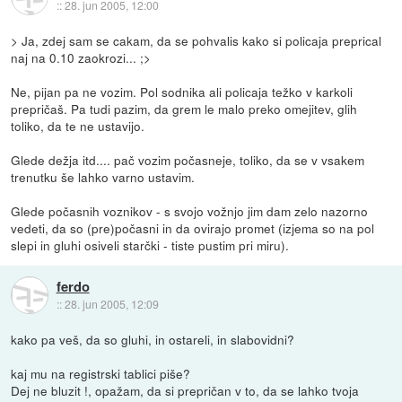
::
28. jun 2005, 12:00
> Ja, zdej sam se cakam, da se pohvalis kako si policaja preprical
naj na 0.10 zaokrozi... ;>
Ne, pijan pa ne vozim. Pol sodnika ali policaja težko v karkoli
prepričaš. Pa tudi pazim, da grem le malo preko omejitev, glih
toliko, da te ne ustavijo.
Glede dežja itd.... pač vozim počasneje, toliko, da se v vsakem
trenutku še lahko varno ustavim.
Glede počasnih voznikov - s svojo vožnjo jim dam zelo nazorno
vedeti, da so (pre)počasni in da ovirajo promet (izjema so na pol
slepi in gluhi osiveli starčki - tiste pustim pri miru).
ferdo
::
28. jun 2005, 12:09
kako pa veš, da so gluhi, in ostareli, in slabovidni?
kaj mu na registrski tablici piše?
Dej ne bluzit !, opažam, da si prepričan v to, da se lahko tvoja