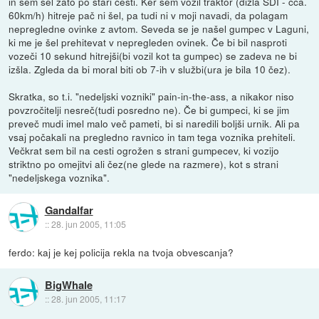
in sem šel zato po stari cesti. Ker sem vozil traktor (dizla SDI - cca.
60km/h) hitreje pač ni šel, pa tudi ni v moji navadi, da polagam
nepregledne ovinke z avtom. Seveda se je našel gumpec v Laguni,
ki me je šel prehitevat v nepregleden ovinek. Če bi bil nasproti
vozeči 10 sekund hitrejši(bi vozil kot ta gumpec) se zadeva ne bi
izšla. Zgleda da bi moral biti ob 7-ih v službi(ura je bila 10 čez).
Skratka, so t.i. "nedeljski vozniki" pain-in-the-ass, a nikakor niso
povzročitelji nesreč(tudi posredno ne). Če bi gumpeci, ki se jim
preveč mudi imel malo več pameti, bi si naredili boljši urnik. Ali pa
vsaj počakali na pregledno ravnico in tam tega voznika prehiteli.
Večkrat sem bil na cesti ogrožen s strani gumpecev, ki vozijo
striktno po omejitvi ali čez(ne glede na razmere), kot s strani
"nedeljskega voznika".
Gandalfar
::
28. jun 2005, 11:05
ferdo: kaj je kej policija rekla na tvoja obvescanja?
BigWhale
::
28. jun 2005, 11:17