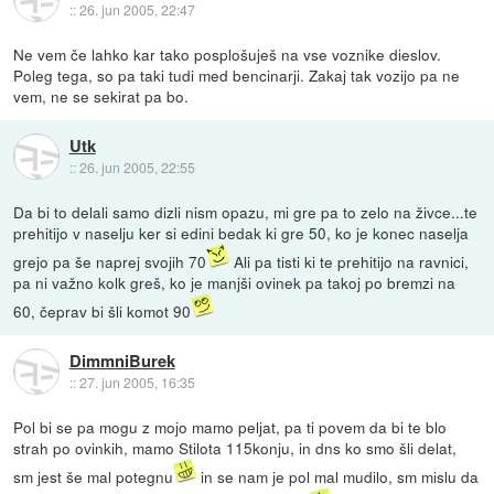
::
26. jun 2005, 22:47
Ne vem če lahko kar tako posplošuješ na vse voznike dieslov.
Poleg tega, so pa taki tudi med bencinarji. Zakaj tak vozijo pa ne
vem, ne se sekirat pa bo.
Utk
::
26. jun 2005, 22:55
Da bi to delali samo dizli nism opazu, mi gre pa to zelo na živce...te
prehitijo v naselju ker si edini bedak ki gre 50, ko je konec naselja
grejo pa še naprej svojih 70
Ali pa tisti ki te prehitijo na ravnici,
pa ni važno kolk greš, ko je manjši ovinek pa takoj po bremzi na
60, čeprav bi šli komot 90
DimmniBurek
::
27. jun 2005, 16:35
Pol bi se pa mogu z mojo mamo peljat, pa ti povem da bi te blo
strah po ovinkih, mamo Stilota 115konju, in dns ko smo šli delat,
sm jest še mal potegnu
in se nam je pol mal mudilo, sm mislu da