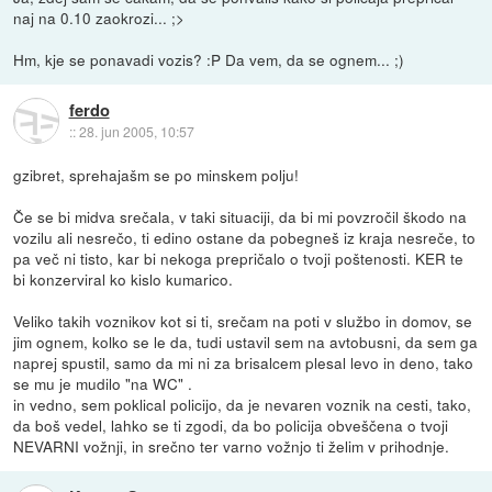
naj na 0.10 zaokrozi... ;>
Hm, kje se ponavadi vozis? :P Da vem, da se ognem... ;)
ferdo
::
28. jun 2005, 10:57
gzibret, sprehajašm se po minskem polju!
Če se bi midva srečala, v taki situaciji, da bi mi povzročil škodo na
vozilu ali nesrečo, ti edino ostane da pobegneš iz kraja nesreče, to
pa več ni tisto, kar bi nekoga prepričalo o tvoji poštenosti. KER te
bi konzerviral ko kislo kumarico.
Veliko takih voznikov kot si ti, srečam na poti v službo in domov, se
jim ognem, kolko se le da, tudi ustavil sem na avtobusni, da sem ga
naprej spustil, samo da mi ni za brisalcem plesal levo in deno, tako
se mu je mudilo "na WC" .
in vedno, sem poklical policijo, da je nevaren voznik na cesti, tako,
da boš vedel, lahko se ti zgodi, da bo policija obveščena o tvoji
NEVARNI vožnji, in srečno ter varno vožnjo ti želim v prihodnje.