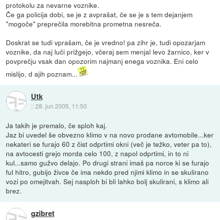
protokolu za nevarne voznike.
Če ga policija dobi, se je z avprašat, če se je s tem dejanjem
"mogoče" preprečila morebitna prometna nesreča.
Doskrat se tudi vprašam, če je vredno! pa zihr je, tudi opozarjam
voznike, da naj luči prižgejo, včeraj sem menjal levo žarnico, ker v
povprečju vsak dan opozorim najmanj enega voznika. Eni celo
mislijo, d ajih poznam...
Utk
::
28. jun 2005, 11:50
Ja takih je premalo, če sploh kaj.
Jaz bi uvedel še obvezno klimo v na novo prodane avtomobile...ker
nekateri se furajo 60 z čist odprtimi okni (več je težko, veter pa to),
na avtocesti grejo morda celo 100, z napol odprtimi, in to ni
kul...samo gužvo delajo. Po drugi strani imaš pa norce ki se furajo
ful hitro, gubijo živce če ima nekdo pred njimi klimo in se skulirano
vozi po omejitvah. Sej nasploh bi bli lahko bolj skulirani, s klimo ali
brez.
gzibret