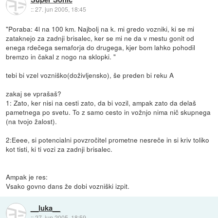
::
27. jun 2005, 18:45
"Poraba: 4l na 100 km. Najbolj na k. mi gredo vozniki, ki se mi
zataknejo za zadnji brisalec, ker se mi ne da v mestu gonit od
enega rdečega semaforja do drugega, kjer bom lahko pohodil
bremzo in čakal z nogo na sklopki. "
tebi bi vzel vozniško(doživljensko), še preden bi reku A
zakaj se vprašaš?
1: Zato, ker nisi na cesti zato, da bi vozil, ampak zato da delaš
pametnega po svetu. To z samo cesto in vožnjo nima nič skupnega
(na tvojo žalost).
2:Eeee, si potencialni povzročitel prometne nesreče in si kriv toliko
kot tisti, ki ti vozi za zadnji brisalec.
Ampak je res:
Vsako govno dans že dobi vozniški izpit.
__luka__
::
27. jun 2005, 18:59