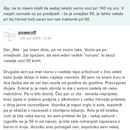
Aja, ne to nisem mislil da sedaj nekdo varno vozi pri 160 na uro. V
mejah normale oz po predpisih - če je omejitev 90, je lahko nekdo
pri tej hitrosti bolj varen kot nek traktorist pri 60.
poweroff
::
28. jun 2005, 12:44
Der_Alte - jaz imam dizla, pa ne vozim tako. Vozim pa po
omejitvah, žal opažam, da sem eden redkih "norcev", ki skozi
naselje vozi 50 km/h.
Drugače sem pa imel ravno v nedeljo lepo priložnost v živo videti
kako ljudje iščejo in kako najdejo nesrečo. Bil sem na enem žuru in
dva tipčka sta se cel dan vozila od gostilne do gostilne. Pravzaprav
divjala. Enkrat ju je malo obrnilo in sta z avtom zadela ob neko
nabrežino. Pa ni bilo dovolj. Čez par ur sta - seveda nepripeta,
brez izpita in izdatno podprta z alkoholom z veliko hitrostjo priletela
v drog javne razsvetljave. Voznika je napol vrglo iz avta, sopotnik
pa je obležal v nezavesti z zlomljeno lobanjo. Avto je bil totalka,
notri je bila neka barva, ko sem pritekel do tja - nekaj sekund -
(zgodilo se je 50 m od mene), je bila cela notranjost zapacana z
barvo in krvjo. Vozniku smo pomagali ven, sopotniku sem nekaj