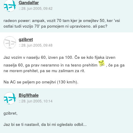
Gandalfar
::
28. jun 2005, 09:42
radeon power: ampak, vozit 70 tam kjer je omejitev 50, ker 'vsi
ostlai tudi vozijo 70' pa pomojem ni upraviceno. ali pac?
gzibret
::
28. jun 2005, 09:48
Jaz vozim v naselju 60, izven pa 100. Če se kdo fijaka izven
naselja 60, ga prav nesramno in na tesno prehitim
, če pa ga
ne morem prehitet, pa se mu zalimam za rit.
Na AC se peljem po omejitvi (130 km/h).
BigWhale
::
28. jun 2005, 10:14
gzibret,
Jaz bi se ti nastavil, da bi mi ogledalo odbil...