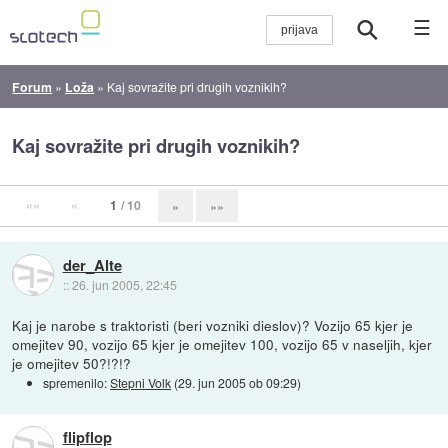
☰
Forum
»
Loža
»
Kaj sovražite pri drugih voznikih?
Kaj sovražite pri drugih voznikih?
««
«
1
/ 10
»
»»
der_Alte
::
26. jun 2005, 22:45
Kaj je narobe s traktoristi (beri vozniki dieslov)? Vozijo 65 kjer je
omejitev 90, vozijo 65 kjer je omejitev 100, vozijo 65 v naseljih, kjer
je omejitev 50?!?!?
spremenilo:
Stepni Volk
(
29. jun 2005 ob 09:29
)
flipflop