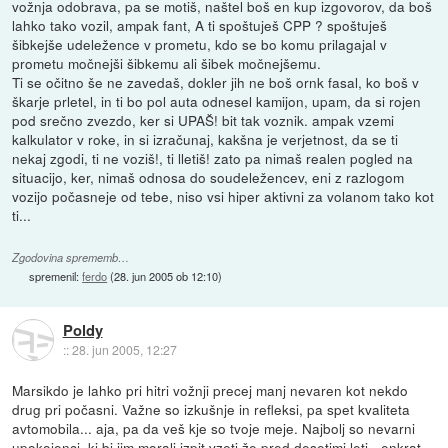
vožnja odobrava, pa se motiš, naštel boš en kup izgovorov, da boš
lahko tako vozil, ampak fant, A ti spoštuješ CPP ? spoštuješ
šibkejše udeležence v prometu, kdo se bo komu prilagajal v
prometu močnejši šibkemu ali šibek močnejšemu.
Ti se očitno še ne zavedaš, dokler jih ne boš ornk fasal, ko boš v
škarje prletel, in ti bo pol auta odnesel kamijon, upam, da si rojen
pod srečno zvezdo, ker si UPAŠ! bit tak voznik. ampak vzemi
kalkulator v roke, in si izračunaj, kakšna je verjetnost, da se ti
nekaj zgodi, ti ne voziš!, ti lletiš! zato pa nimaš realen pogled na
situacijo, ker, nimaš odnosa do soudeležencev, eni z razlogom
vozijo počasneje od tebe, niso vsi hiper aktivni za volanom tako kot
ti...
Zgodovina sprememb…
spremenil:
ferdo
(
28. jun 2005 ob 12:10
)
Poldy
::
28. jun 2005, 12:27
Marsikdo je lahko pri hitri vožnji precej manj nevaren kot nekdo
drug pri počasni. Važne so izkušnje in refleksi, pa spet kvaliteta
avtomobila... aja, pa da veš kje so tvoje meje. Najbolj so nevarni
upokojenci, ki bi jim morali izpit vzeti že pred desetimi leti - enkrat