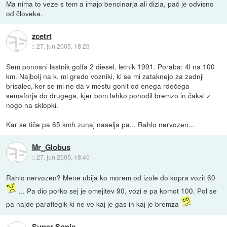
Ma nima to veze s tem a imajo bencinarja ali dizla, pač je odvisno
od človeka.
zcetrt
::
27. jun 2005, 18:23
Sem ponosni lastnik golfa 2 diesel, letnik 1991. Poraba: 4l na 100
km. Najbolj na k. mi gredo vozniki, ki se mi zataknejo za zadnji
brisalec, ker se mi ne da v mestu gonit od enega rdečega
semaforja do drugega, kjer bom lahko pohodil bremzo in čakal z
nogo na sklopki.
Kar se tiče pa 65 kmh zunaj naselja pa... Rahlo nervozen...
Mr_Globus
::
27. jun 2005, 18:40
Rahlo nervozen? Mene ubija ko morem od izole do kopra vozit 60
... Pa dio porko sej je omejitev 90, vozi e pa komot 100. Pol se
pa najde paraflegik ki ne ve kaj je gas in kaj je bremza
Super Sonic