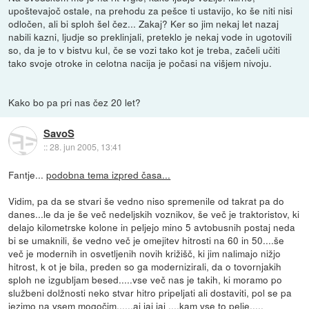
upoštevajoč ostale, na prehodu za pešce ti ustavijo, ko še niti nisi
odločen, ali bi sploh šel čez... Zakaj? Ker so jim nekaj let nazaj
nabili kazni, ljudje so preklinjali, preteklo je nekaj vode in ugotovili
so, da je to v bistvu kul, če se vozi tako kot je treba, začeli učiti
tako svoje otroke in celotna nacija je počasi na višjem nivoju.
Kako bo pa pri nas čez 20 let?
SavoS
::
28. jun 2005, 13:41
Fantje...
podobna tema izpred časa...
Vidim, pa da se stvari še vedno niso spremenile od takrat pa do
danes...le da je še več nedeljskih voznikov, še več je traktoristov, ki
delajo kilometrske kolone in peljejo mino 5 avtobusnih postaj neda
bi se umaknili, še vedno več je omejitev hitrosti na 60 in 50....še
več je modernih in osvetljenih novih križišč, ki jim nalimajo nižjo
hitrost, k ot je bila, preden so ga modernizirali, da o tovornjakih
sploh ne izgubljam besed.....vse več nas je takih, ki moramo po
službeni dolžnosti neko stvar hitro pripeljati ali dostaviti, pol se pa
jezimo na vsem mogočim......aj jaj jaj ....kam vse to pelje.....