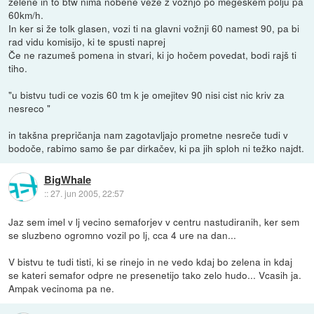
zelene in to btw nima nobene veze z vožnjo po megeškem polju pa
60km/h.
In ker si že tolk glasen, vozi ti na glavni vožnji 60 namest 90, pa bi
rad vidu komisijo, ki te spusti naprej
Če ne razumeš pomena in stvari, ki jo hočem povedat, bodi rajš ti
tiho.
"u bistvu tudi ce vozis 60 tm k je omejitev 90 nisi cist nic kriv za
nesreco "
in takšna prepričanja nam zagotavljajo prometne nesreče tudi v
bodoče, rabimo samo še par dirkačev, ki pa jih sploh ni težko najdt.
BigWhale
::
27. jun 2005, 22:57
Jaz sem imel v lj vecino semaforjev v centru nastudiranih, ker sem
se sluzbeno ogromno vozil po lj, cca 4 ure na dan...
V bistvu te tudi tisti, ki se rinejo in ne vedo kdaj bo zelena in kdaj
se kateri semafor odpre ne presenetijo tako zelo hudo... Vcasih ja.
Ampak vecinoma pa ne.