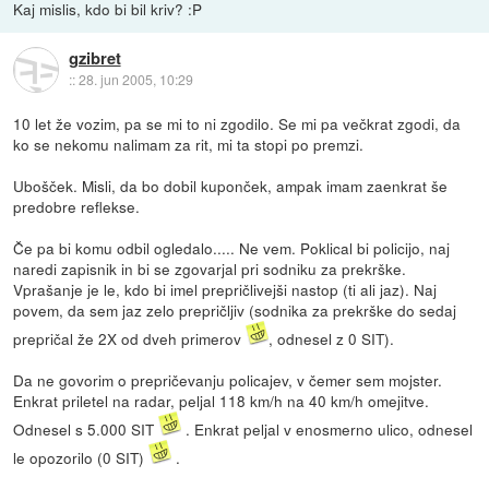
Kaj mislis, kdo bi bil kriv? :P
gzibret
::
28. jun 2005, 10:29
10 let že vozim, pa se mi to ni zgodilo. Se mi pa večkrat zgodi, da
ko se nekomu nalimam za rit, mi ta stopi po premzi.
Ubošček. Misli, da bo dobil kuponček, ampak imam zaenkrat še
predobre reflekse.
Če pa bi komu odbil ogledalo..... Ne vem. Poklical bi policijo, naj
naredi zapisnik in bi se zgovarjal pri sodniku za prekrške.
Vprašanje je le, kdo bi imel prepričlivejši nastop (ti ali jaz). Naj
povem, da sem jaz zelo prepričljiv (sodnika za prekrške do sedaj
prepričal že 2X od dveh primerov
, odnesel z 0 SIT).
Da ne govorim o prepričevanju policajev, v čemer sem mojster.
Enkrat priletel na radar, peljal 118 km/h na 40 km/h omejitve.
Odnesel s 5.000 SIT
. Enkrat peljal v enosmerno ulico, odnesel
le opozorilo (0 SIT)
.