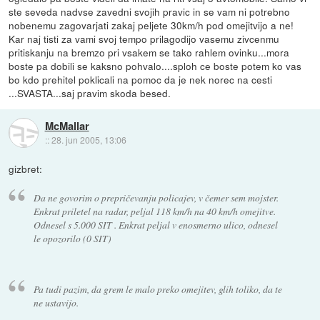
ste seveda nadvse zavedni svojih pravic in se vam ni potrebno
nobenemu zagovarjati zakaj peljete 30km/h pod omejitvijo a ne!
Kar naj tisti za vami svoj tempo prilagodijo vasemu zivcenmu
pritiskanju na bremzo pri vsakem se tako rahlem ovinku...mora
boste pa dobili se kaksno pohvalo....sploh ce boste potem ko vas
bo kdo prehitel poklicali na pomoc da je nek norec na cesti
...SVASTA...saj pravim skoda besed.
McMallar
::
28. jun 2005, 13:06
gizbret:
Da ne govorim o prepričevanju policajev, v čemer sem mojster.
Enkrat priletel na radar, peljal 118 km/h na 40 km/h omejitve.
Odnesel s 5.000 SIT . Enkrat peljal v enosmerno ulico, odnesel
le opozorilo (0 SIT)
Pa tudi pazim, da grem le malo preko omejitev, glih toliko, da te
ne ustavijo.