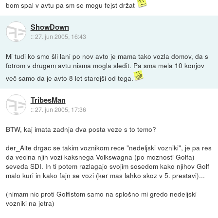
bom spal v avtu pa sm se mogu fejst držat
ShowDown
::
27. jun 2005, 16:43
Mi tudi ko smo šli lani po nov avto je mama tako vozla domov, da s
fotrom v drugem avtu nisma mogla sledit. Pa sma mela 10 konjov
več samo da je avto 8 let starejši od tega.
TribesMan
::
27. jun 2005, 17:36
BTW, kaj imata zadnja dva posta veze s to temo?
der_Alte drgac se takim voznikom rece "nedeljski vozniki", je pa res
da vecina njih vozi kaksnega Volkswagna (po moznosti Golfa)
seveda SDI. In ti potem razlagajo svojim sosedom kako njihov Golf
malo kuri in kako fajn se vozi (ker mas lahko skoz v 5. prestavi)...
(nimam nic proti Golfistom samo na splošno mi gredo nedeljski
vozniki na jetra)