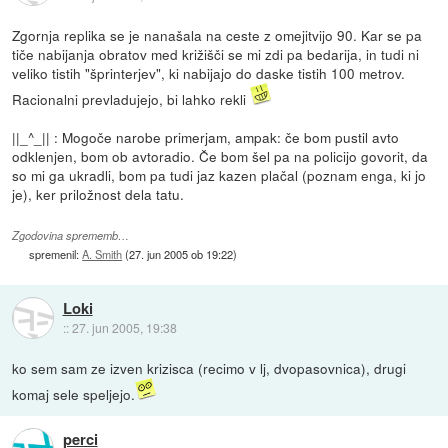
Zgornja replika se je nanašala na ceste z omejitvijo 90. Kar se pa
tiče nabijanja obratov med križišči se mi zdi pa bedarija, in tudi ni
veliko tistih "šprinterjev", ki nabijajo do daske tistih 100 metrov.
Racionalni prevladujejo, bi lahko rekli
||_^_|| : Mogoče narobe primerjam, ampak: če bom pustil avto
odklenjen, bom ob avtoradio. Če bom šel pa na policijo govorit, da
so mi ga ukradli, bom pa tudi jaz kazen plačal (poznam enga, ki jo
je), ker priložnost dela tatu.
Zgodovina sprememb…
spremenil:
A. Smith
(
27. jun 2005 ob 19:22
)
Loki
::
27. jun 2005, 19:38
ko sem sam ze izven krizisca (recimo v lj, dvopasovnica), drugi
komaj sele speljejo.
perci