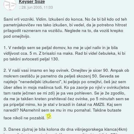
Keyser Soze
::
28. jun 2005, 11:03
Sami vrli vozniki. Vidim. Izkušeni do konca. No če bi bil kdo od teh
pametnjakovičev res tako izkušen, bi vedel, da je potrebno hitrost
prilagodit razmeram na vozišču. Neglede na to, da voziš krepko
pod omejitvijo.
1. V nedeljo sem se peljal domov, ko me je ujel naliv in je bila
vidljivost cca. 5 m. Z brisalci na maks. Rad bi videl čebuleka, ki bi
po takšni avtocesti peljal 130.
2. V naši vasi imamo en lep ovinek. Omejitev je sicer 90. Ampak ob
mokrem cestišču je pametno da pelješ skozenj 50. Seveda se
najdejo "nenedeljski izkušenci", ki peljejo po omejitvi, češ jaz sem
über alles in moja mašinca tudi. Ko pa zaorje po njivi v ovinku(letos
tam raste ječmen se mi zdi) je pa ves pohleven. Se je že zgodilo,
da me je takšen kreten prehiteval čez ovinke, po 5 minutah sem se
pa pripeljal mimo, ko je stal v brazdi in čakal na AMZS. Kaj sem
naredil? NAsmehnil sem se mu in mu pomahal. Takšne butaste
face nikoli ne pozabiš.
3. Danes zjutraj je bila kolona do dna višnjegorskega klanca(4km)