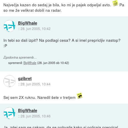
Največja kazen do sedaj je bila, ko mi je pajek odpeljal avto.
Pa
so me že velikrat dobili na radar.
BigWhale
::
28. jun 2005, 10:42
In tebi so dali izpit? Na podlagi cesa? A si imel prepricljiv nastop?
:P
Zgodovina sprememb…
spremenil:
BigWhale
(
28. jun 2005 ob 10:42
)
gzibret
::
28. jun 2005, 10:44
Sej sem 2X ruknu. Naredil šele v tretjem
BigWhale
::
28. jun 2005, 10:46
Ja, zdej sam se cakam, da se pohvalis kako si policaja preprical