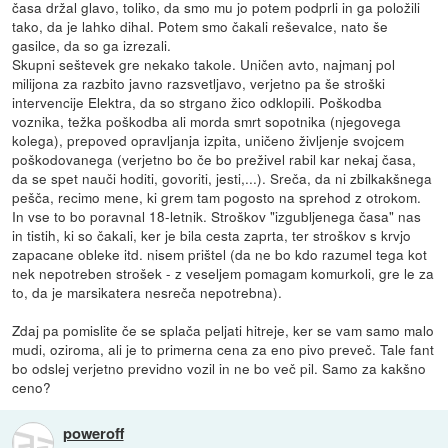
časa držal glavo, toliko, da smo mu jo potem podprli in ga položili
tako, da je lahko dihal. Potem smo čakali reševalce, nato še
gasilce, da so ga izrezali.
Skupni seštevek gre nekako takole. Uničen avto, najmanj pol
milijona za razbito javno razsvetljavo, verjetno pa še stroški
intervencije Elektra, da so strgano žico odklopili. Poškodba
voznika, težka poškodba ali morda smrt sopotnika (njegovega
kolega), prepoved opravljanja izpita, uničeno življenje svojcem
poškodovanega (verjetno bo če bo preživel rabil kar nekaj časa,
da se spet nauči hoditi, govoriti, jesti,...). Sreča, da ni zbilkakšnega
pešča, recimo mene, ki grem tam pogosto na sprehod z otrokom.
In vse to bo poravnal 18-letnik. Stroškov "izgubljenega časa" nas
in tistih, ki so čakali, ker je bila cesta zaprta, ter stroškov s krvjo
zapacane obleke itd. nisem prištel (da ne bo kdo razumel tega kot
nek nepotreben strošek - z veseljem pomagam komurkoli, gre le za
to, da je marsikatera nesreča nepotrebna).
Zdaj pa pomislite če se splača peljati hitreje, ker se vam samo malo
mudi, oziroma, ali je to primerna cena za eno pivo preveč. Tale fant
bo odslej verjetno previdno vozil in ne bo več pil. Samo za kakšno
ceno?
poweroff