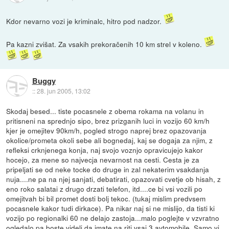
Kdor nevarno vozi je kriminalc, hitro pod nadzor.
Pa kazni zvišat. Za vsakih prekoračenih 10 km strel v koleno.
Buggy
::
28. jun 2005, 13:02
Skodaj besed... tiste pocasnele z obema rokama na volanu in
pritisneni na sprednjo sipo, brez prizganih luci in vozijo 60 km/h
kjer je omejitev 90km/h, pogled strogo naprej brez opazovanja
okolice/prometa okoli sebe ali bognedaj, kaj se dogaja za njim, z
refleksi crknjenega konja, naj svojo voznjo opravicujejo kakor
hocejo, za mene so najvecja nevarnost na cesti. Cesta je za
pripeljati se od neke tocke do druge in zal nekaterim vsakdanja
nuja....ne pa na njej sanjati, debatirati, opazovati cvetje ob hisah, z
eno roko salatai z drugo drzati telefon, itd....ce bi vsi vozili po
omejitvah bi bil promet dosti bolj tekoc. (tukaj mislim predvsem
pocasnele kakor tudi dirkace). Pa nikar naj si ne mislijo, da tisti ki
vozijo po regionalki 60 ne delajo zastoja...malo poglejte v vzvratno
ogledalo pa boste videli da imate na riti vsaj 3 avtomobile. Samo vi