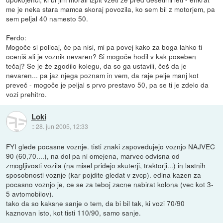
me je neka stara mamca skoraj povozila, ko sem bil z motorjem, pa
sem peljal 40 namesto 50.
Ferdo:
Mogoče si policaj, če pa nisi, mi pa povej kako za boga lahko ti
oceniš ali je voznik nevaren? Si mogoče hodil v kak poseben
tečaj? Se je že zgodilo kolegu, da so ga ustavili, češ da je
nevaren... pa jaz njega poznam in vem, da raje pelje manj kot
preveč - mogoče je peljal s prvo prestavo 50, pa se ti je zdelo da
vozi prehitro.
Loki
::
28. jun 2005, 12:33
FYI glede pocasne voznje. tisti znaki zapovedujejo voznjo NAJVEC
90 (60,70....), na dol pa ni omejena, marvec odvisna od
zmogljivosti vozila (na misel pridejo skuterji, traktorji...) in lastnih
sposobnosti voznje (kar pojdite gledat v zvcp). edina kazen za
pocasno voznjo je, ce se za teboj zacne nabirat kolona (vec kot 3-
5 avtomobilov).
tako da so kaksne sanje o tem, da bi bil tak, ki vozi 70/90
kaznovan isto, kot tisti 110/90, samo sanje.