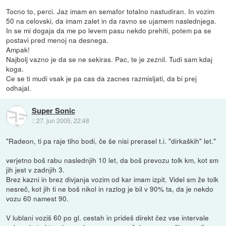
Tocno to, perci. Jaz imam en semafor totalno nastudiran. In vozim
50 na celovski, da imam zalet in da ravno se ujamem naslednjega.
In se mi dogaja da me po levem pasu nekdo prehiti, potem pa se
postavi pred menoj na desnega.
Ampak!
Najbolj vazno je da se ne sekiras. Pac, te je zeznil. Tudi sam kdaj
koga.
Ce se ti mudi vsak je pa cas da zacnes razmisljati, da bi prej
odhajal.
Super Sonic
::
27. jun 2005, 22:48
"Radeon, ti pa raje tiho bodi, če še nisi prerasel t.i. "dirkaških" let."
verjetno boš rabu naslednjih 10 let, da boš prevozu tolk km, kot sm
jih jest v zadnjih 3.
Brez kazni in brez divjanja vozim od kar imam izpit. Videl sm že tolk
nesreč, kot jih ti ne boš nikol in razlog je bil v 90% ta, da je nekdo
vozu 60 namest 90.
V lublani voziš 60 po gl. cestah in prideš direkt čez vse intervale