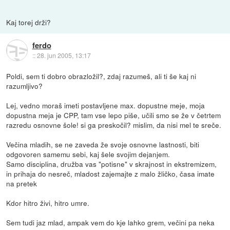
Kaj torej drži?
ferdo
::
28. jun 2005, 13:17
Poldi, sem ti dobro obrazložil?, zdaj razumeš, ali ti še kaj ni
razumljivo?
Lej, vedno moraš imeti postavljene max. dopustne meje, moja
dopustna meja je CPP, tam vse lepo piše, učili smo se že v četrtem
razredu osnovne šole! si ga preskočil? mislim, da nisi mel te sreče.
Večina mladih, se ne zaveda že svoje osnovne lastnosti, biti
odgovoren samemu sebi, kaj šele svojim dejanjem.
Samo disciplina, družba vas "potisne" v skrajnost in ekstremizem,
in prihaja do nesreč, mladost zajemajte z malo žličko, časa imate
na pretek
Kdor hitro živi, hitro umre.
Sem tudi jaz mlad, ampak vem do kje lahko grem, večini pa neka