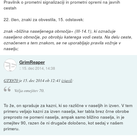
Pravilnik o prometni signalizaciji in prometni opremi na javnih
cestah
22. člen, znaki za obvestila, 15. odstavek:
znak »bližina naseljenega območja« (III-14.1), ki označuje
naseljeno območje, po obrobju katerega vodi cesta. Na delu ceste,
označenem s tem znakom, se ne uporabljajo pravila vožnje v
naselju;
GrimReaper
::
15. dec 2014, 14:38
GTX970
je
15. dec 2014 ob 12:41
izjavil
:
Velja omejitev 70.
To že, on sprašuje za kazni, ki so različne v naseljih in izven. V tem
primeru veljajo kazni za izven naselja, ker tabla brez črne obrobe
preprosto ne pomeni naselja, ampak samo bližino naselja, in je
omejitev 90, razen če ni drugače določeno, kot sedaj v našem
primeru.