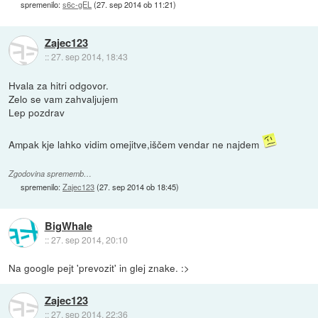
spremenilo:
s6c-gEL
(
27. sep 2014 ob 11:21
)
Zajec123
::
27. sep 2014, 18:43
Hvala za hitri odgovor.
Zelo se vam zahvaljujem
Lep pozdrav
Ampak kje lahko vidim omejitve,iščem vendar ne najdem
Zgodovina sprememb…
spremenilo:
Zajec123
(
27. sep 2014 ob 18:45
)
BigWhale
::
27. sep 2014, 20:10
Na google pejt 'prevozit' in glej znake. :>
Zajec123
::
27. sep 2014, 22:36