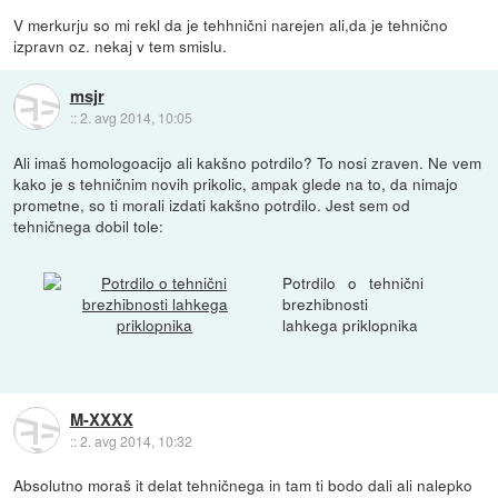
V merkurju so mi rekl da je tehhnični narejen ali,da je tehnično
izpravn oz. nekaj v tem smislu.
msjr
::
2. avg 2014, 10:05
Ali imaš homologoacijo ali kakšno potrdilo? To nosi zraven. Ne vem
kako je s tehničnim novih prikolic, ampak glede na to, da nimajo
prometne, so ti morali izdati kakšno potrdilo. Jest sem od
tehničnega dobil tole:
Potrdilo o tehnični
brezhibnosti
lahkega priklopnika
M-XXXX
::
2. avg 2014, 10:32
Absolutno moraš it delat tehničnega in tam ti bodo dali ali nalepko