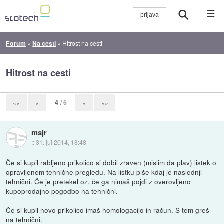
☰
Forum
»
Na cesti
»
Hitrost na cesti
Hitrost na cesti
4
/ 6
««
«
»
»»
msjr
::
31. jul 2014, 18:48
Če si kupil rabljeno prikolico si dobil zraven (mislim da plav) listek o
opravljenem tehnične pregledu. Na listku piše kdaj je naslednji
tehnični. Če je pretekel oz. če ga nimaš pojdi z overovljeno
kupoprodajno pogodbo na tehnični.
Če si kupil novo prikolico imaš homologacijo in račun. S tem greš
na tehnični.