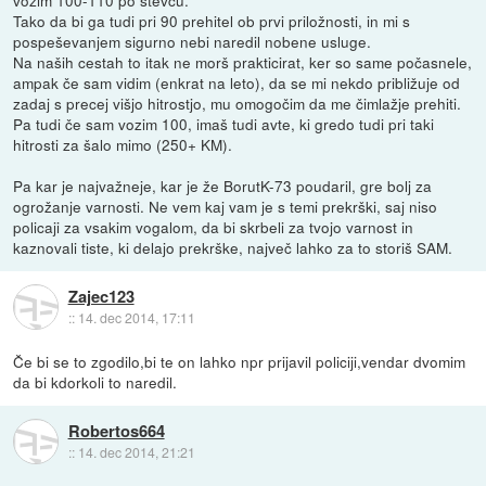
Tako da bi ga tudi pri 90 prehitel ob prvi priložnosti, in mi s
pospeševanjem sigurno nebi naredil nobene usluge.
Na naših cestah to itak ne morš prakticirat, ker so same počasnele,
ampak če sam vidim (enkrat na leto), da se mi nekdo približuje od
zadaj s precej višjo hitrostjo, mu omogočim da me čimlažje prehiti.
Pa tudi če sam vozim 100, imaš tudi avte, ki gredo tudi pri taki
hitrosti za šalo mimo (250+ KM).
Pa kar je najvažneje, kar je že BorutK-73 poudaril, gre bolj za
ogrožanje varnosti. Ne vem kaj vam je s temi prekrški, saj niso
policaji za vsakim vogalom, da bi skrbeli za tvojo varnost in
kaznovali tiste, ki delajo prekrške, največ lahko za to storiš SAM.
Zajec123
::
14. dec 2014, 17:11
Če bi se to zgodilo,bi te on lahko npr prijavil policiji,vendar dvomim
da bi kdorkoli to naredil.
Robertos664
::
14. dec 2014, 21:21