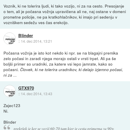
Voznik, ki ne tolerira ljudi, ki tako vozijo, ni za na cesto. Presojanje
o tem, ali je počasna vožnja upravičena ali ne, naj ostane v domeni
prometne policije, ne pa kratkohlačnikov, ki imajo pri sedenju v
vozniškem sedežu ves čas erekcijo.
Blinder
::
14. dec 2014, 13:21
Počasna vožnja je isto kot nekdo ki npr. se na blagajni premika
zelo počasi in zaradi njega morajo ostali v vrsti trpet. Ali pa še
boljši primer so uradniki, za katere vsi lepo jamrate, kako so
počasni.
Človek, ki ne tolerira uradnikov, ki delajo izjemno počasi,
ni za ...
GTX970
::
14. dec 2014, 13:43
Zajec123
Ni.
Blinder
prekršek je ker se voziš 60-70 tam kjer je cesta primerna za 90+