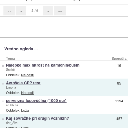
4
/ 6
««
«
»
»»
Vredno ogleda ...
Tema
Sporočila
»
Nalepke max hitrost na kamionih/busih
16
Sneki1
Oddelek:
Na cesti
»
Avtošola CPP test
85
Limona
Oddelek:
Na cesti
»
perverzna lopovščina (1000 eur)
1194
atubbuta
Oddelek:
Loža
»
Kaj sovražite pri drugih voznikih?
457
der_Alte
Oddelek:
Loža