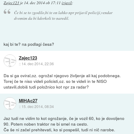
Zajec123
je
14. dec 2014 ob 17:11
izjavil
:
Če bi se to zgodilo,bi te on lahko npr prijavil policiji,vendar
dvomim da bi kdorkoli to naredil.
kaj bi te? na podlagi česa?
Zajec123
::
14. dec 2014, 22:36
Da si ga oviral,oz. ogrožal njegovo življenje ali kaj podobnega.
Torej če te niso videli policisti,oz. so te videli in te NISO
ustavili,dobiš tudi položnico kot npr za radar?
MIHAc27
::
15. dec 2014, 08:34
Jaz tudi ne vidim to kot ogrožanje, če je vozil 60, ko je dovoljeno
90. Potem noben traktor ne bi smel na cesto.
Če še ni začel prehitevati, ko si pospešil, tudi ni nič narobe.