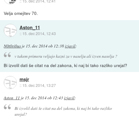
::
15. dec 2014, 12:41
Velja omejitev 70.
Aston_11
::
15. dec 2014, 12:43
N0t0ri0us
je
15. dec 2014 ob 12:38
izjavil
:
v takem primeru veljajo kazni za v naselju ali izven naselja ?
Bi izvolil dati še citat na del zakona, ki naj bi tako razliko urejal?
msjr
::
15. dec 2014, 13:27
Aston_11
je
15. dec 2014 ob 12:43
izjavil
:
Bi izvolil dati še citat na del zakona, ki naj bi tako razliko
urejal?