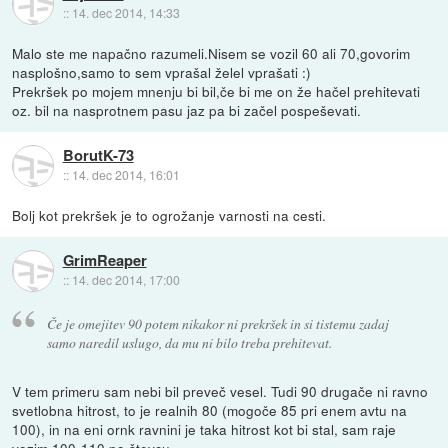
::
14. dec 2014, 14:33
Malo ste me napačno razumeli.Nisem se vozil 60 ali 70,govorim
nasplošno,samo to sem vprašal želel vprašati :)
Prekršek po mojem mnenju bi bil,če bi me on že hačel prehitevati
oz. bil na nasprotnem pasu jaz pa bi začel pospeševati.
BorutK-73
::
14. dec 2014, 16:01
Bolj kot prekršek je to ogrožanje varnosti na cesti.
GrimReaper
::
14. dec 2014, 17:00
Če je omejitev 90 potem nikakor ni prekršek in si tistemu zadaj
samo naredil uslugo, da mu ni bilo treba prehitevat.
V tem primeru sam nebi bil preveč vesel. Tudi 90 drugače ni ravno
svetlobna hitrost, to je realnih 80 (mogoče 85 pri enem avtu na
100), in na eni ornk ravnini je taka hitrost kot bi stal, sam raje
vozim 100-110 po števcu.