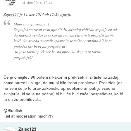
::
14. dec 2014, 13:44
Zajec123
je
14. dec 2014 ob 12:29
izjavil
:
Mam eno vprašanje :)
Se pelješ po ravni cesti,npr 60-70,odzadaj vidiš da se pelje en od
da smernik vendar je še kar na svojem pasu in ti pospešiš na 90
km/h.On seveda smernik ugasne in se pelje normalno.Ali je to
prekršek ker bi bi jaz pospeševal?
Ali je le takrat prekršek ko sta npr avta skupaj in takrat
pospešuješ?
Če je omejitev 90 potem nikakor ni prekršek in si tistemu zadaj
samo naredil uslugo, da mu ni bilo treba prehitevat. Prekršek (oz
ne vem če je to prav zakonsko opredeljeno ampak je vseeno
svinjarija, ki se je ne počne) bi bil, če bi ti začel pospeševat, ko bi
te on že prehiteval...
@Bluefish
Fail at moderation much?!?
Zajec123