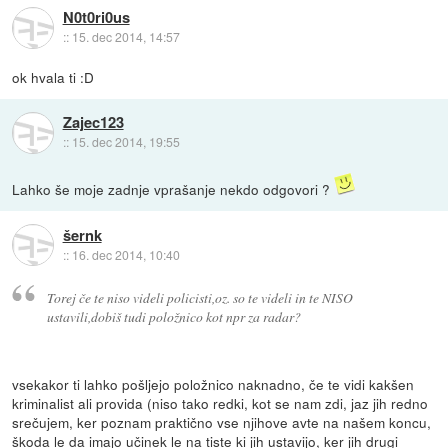
N0t0ri0us
::
15. dec 2014, 14:57
ok hvala ti :D
Zajec123
::
15. dec 2014, 19:55
Lahko še moje zadnje vprašanje nekdo odgovori ?
šernk
::
16. dec 2014, 10:40
Torej če te niso videli policisti,oz. so te videli in te NISO
ustavili,dobiš tudi položnico kot npr za radar?
vsekakor ti lahko pošljejo položnico naknadno, če te vidi kakšen
kriminalist ali provida (niso tako redki, kot se nam zdi, jaz jih redno
srečujem, ker poznam praktično vse njihove avte na našem koncu,
škoda le da imajo učinek le na tiste ki jih ustavijo, ker jih drugi