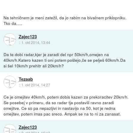
Na tehničnem je meni zatežil, da jo rabim na bivalnem priklopniku.
Tko da.....
Zajec123
::
1. okt 2014, 13:44
Da te dobi radar,kjer je zaradi del npr 50km/h,omejen na
40km/h.Katero kazen ti oni potem pošlejo,če se pelješ 60km/h.Da
si šel 10km/h prehitr ali 20km/h?
Tezaab
::
1. okt 2014, 14:27
Ce je omejitev 40km/h, potem dobis kazen za prekoracitev 20km/h.
Se posebej v primeru, da so radar tja postavili ravno zaradi
omejitve. Ce so pa nepazljivi in nastavijo na 50, kot je redna
omejitev, potem imas pac sreco. Ampak se na to ni za zanasat.
Zajec123
::
2. okt 2014, 16:13