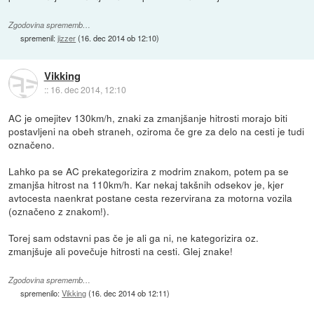
Zgodovina sprememb…
spremenil:
jizzer
(
16. dec 2014 ob 12:10
)
Vikking
::
16. dec 2014, 12:10
AC je omejitev 130km/h, znaki za zmanjšanje hitrosti morajo biti
postavljeni na obeh straneh, oziroma če gre za delo na cesti je tudi
označeno.
Lahko pa se AC prekategorizira z modrim znakom, potem pa se
zmanjša hitrost na 110km/h. Kar nekaj takšnih odsekov je, kjer
avtocesta naenkrat postane cesta rezervirana za motorna vozila
(označeno z znakom!).
Torej sam odstavni pas če je ali ga ni, ne kategorizira oz.
zmanjšuje ali povečuje hitrosti na cesti. Glej znake!
Zgodovina sprememb…
spremenilo:
Vikking
(
16. dec 2014 ob 12:11
)