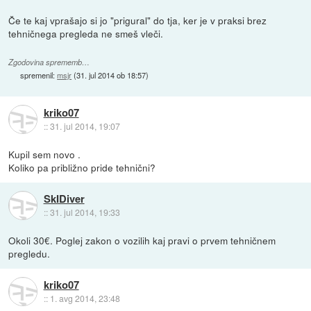
Če te kaj vprašajo si jo "prigural" do tja, ker je v praksi brez
tehničnega pregleda ne smeš vleči.
Zgodovina sprememb…
spremenil:
msjr
(
31. jul 2014 ob 18:57
)
kriko07
::
31. jul 2014, 19:07
Kupil sem novo .
Koliko pa približno pride tehnični?
SkIDiver
::
31. jul 2014, 19:33
Okoli 30€. Poglej zakon o vozilih kaj pravi o prvem tehničnem
pregledu.
kriko07
::
1. avg 2014, 23:48