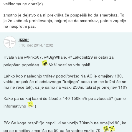
večinoma ne opazijo).
zmotno je dejstvo da ni prekrška če pospešiš ko da smerokaz. To
je že začetek prehitevanja, najprej se da smerokaz, potem zapelje
na nasprotni pas.
jizzer
::
16. dec 2014, 12:02
Hvala vam @kriko07, @BigWhale, @Lakotnik29 in ostali za
polepšan popoldan.
Vaši posti so vrhunski!
Lahko kdo naslednjo trditev potrdi/ovrže: Na AC je omejitev 130,
valda, ampak če ni odstavnega "tretjega" pasa (ne me križat če se
mu ne reče tak), oz je samo na vsaki 250m, takrat je omejitev 110?
Kake pa so kaj kazni če šibaš z 140-150km/h po avtocesti? (samo
informativno
)
PS: Še koga razpi***jo cepci, ki se vozijo 70km/h na omejitvi 90, ko
pa se omejitev zmanjša na 50 pa še vedno vozijo 70.