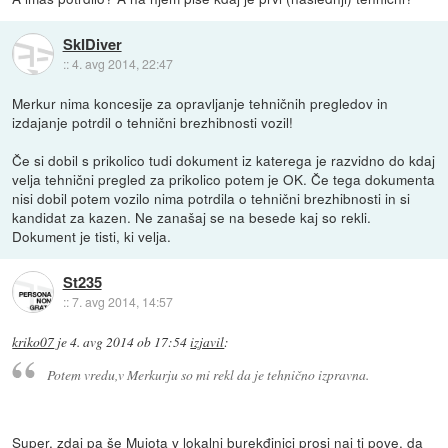
SkIDiver
::
4. avg 2014, 22:47
Merkur nima koncesije za opravljanje tehničnih pregledov in
izdajanje potrdil o tehnični brezhibnosti vozil!
Če si dobil s prikolico tudi dokument iz katerega je razvidno do kdaj
velja tehnični pregled za prikolico potem je OK. Če tega dokumenta
nisi dobil potem vozilo nima potrdila o tehnični brezhibnosti in si
kandidat za kazen. Ne zanašaj se na besede kaj so rekli.
Dokument je tisti, ki velja.
St235
::
7. avg 2014, 14:57
kriko07
je
4. avg 2014 ob 17:54
izjavil
:
Potem vredu,v Merkurju so mi rekl da je tehnično izpravna.
Super, zdaj pa še Mujota v lokalni burekđinici prosi naj ti pove, da