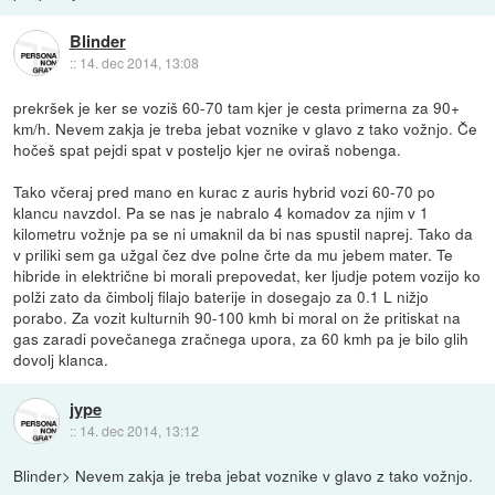
Blinder
::
14. dec 2014, 13:08
prekršek je ker se voziš 60-70 tam kjer je cesta primerna za 90+
km/h. Nevem zakja je treba jebat voznike v glavo z tako vožnjo. Če
hočeš spat pejdi spat v posteljo kjer ne oviraš nobenga.
Tako včeraj pred mano en kurac z auris hybrid vozi 60-70 po
klancu navzdol. Pa se nas je nabralo 4 komadov za njim v 1
kilometru vožnje pa se ni umaknil da bi nas spustil naprej. Tako da
v priliki sem ga užgal čez dve polne črte da mu jebem mater. Te
hibride in električne bi morali prepovedat, ker ljudje potem vozijo ko
polži zato da čimbolj filajo baterije in dosegajo za 0.1 L nižjo
porabo. Za vozit kulturnih 90-100 kmh bi moral on že pritiskat na
gas zaradi povečanega zračnega upora, za 60 kmh pa je bilo glih
dovolj klanca.
jype
::
14. dec 2014, 13:12
Blinder> Nevem zakja je treba jebat voznike v glavo z tako vožnjo.