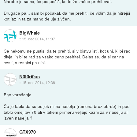
Narobe je samo, če pospešiš, ko te že začne prehitevat.
Drugače pa... sam bi počakal, da me prehiti, če vidim da je hitrejši
kot jaz in ta za mano deluje živčen.
BigWhale
::
15. dec 2014, 11:07
Ce nekomu ne pustis, da te prehiti, si v bistvu isti, kot uni, ki bi rad
divjal in bi te rad za vsako ceno prehitel. Delas se, da si car na
cesti, v resnici pa nisi.
N0t0ri0us
::
15. dec 2014, 12:38
Eno vprašanje.
Če je tabla da se pelješ mimo naselja (rumena brez obrob) in pod
tablo omejitev 70 ali v takem primeru veljajo kazni za v naselju ali
izven naselja ?
GTX970