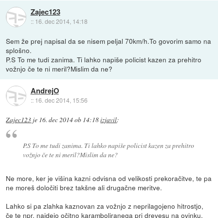
Zajec123
::
16. dec 2014, 14:18
Sem že prej napisal da se nisem peljal 70km/h.To govorim samo na
splošno.
P.S To me tudi zanima. Ti lahko napiše policist kazen za prehitro
vožnjo če te ni meril?Mislim da ne?
AndrejO
::
16. dec 2014, 15:56
Zajec123
je
16. dec 2014 ob 14:18
izjavil
:
P.S To me tudi zanima. Ti lahko napiše policist kazen za prehitro
vožnjo če te ni meril?Mislim da ne?
Ne more, ker je višina kazni odvisna od velikosti prekoračitve, te pa
ne moreš določiti brez takšne ali drugačne meritve.
Lahko si pa zlahka kaznovan za vožnjo z neprilagojeno hitrostjo,
če te npr. najdejo očitno karamboliranega pri drevesu na ovinku.