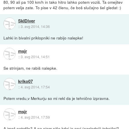
80, 90 ali pa 100 km/h in tako hitro lahko potem voziš. Ta omejitev
potem velja zate. To pise v 42 členu, če boš slučajno šel gledat :)
SkIDiver
::
3. avg 2014, 14:36
Lahki in bivalni priklopniki ne rabijo nalepke!
msjr
::
3. avg 2014, 14:51
Se strinjam, ne rabiš nalepke.
kriko07
::
4. avg 2014, 17:54
Potem vredu,v Merkurju so mi rekl da je tehnično izpravna.
msjr
::
4. avg 2014, 17:59
A imaš potrdilo? A na njem piše kdaj je prvi (naslednji) tehnični?