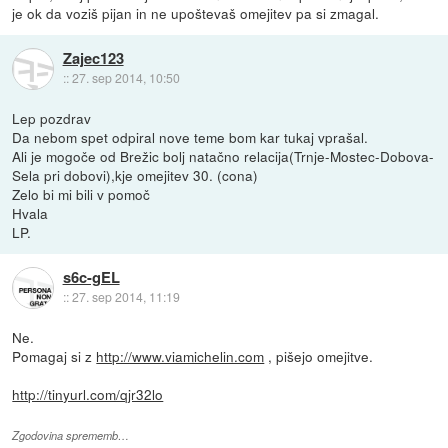
je ok da voziš pijan in ne upoštevaš omejitev pa si zmagal.
Zajec123
::
27. sep 2014, 10:50
Lep pozdrav
Da nebom spet odpiral nove teme bom kar tukaj vprašal.
Ali je mogoče od Brežic bolj natačno relacija(Trnje-Mostec-Dobova-
Sela pri dobovi),kje omejitev 30. (cona)
Zelo bi mi bili v pomoč
Hvala
LP.
s6c-gEL
::
27. sep 2014, 11:19
Ne.
Pomagaj si z
http://www.viamichelin.com
, pišejo omejitve.
http://tinyurl.com/qjr32lo
Zgodovina sprememb…