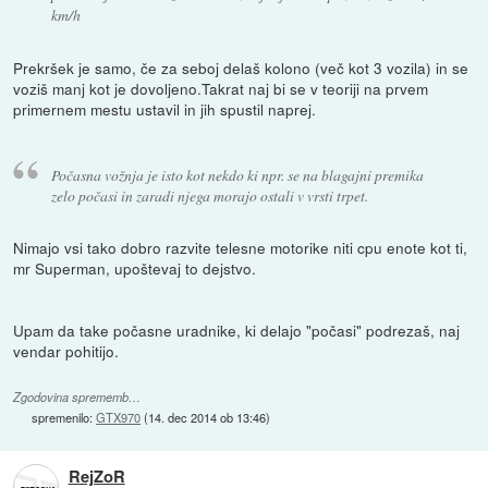
km/h
Prekršek je samo, če za seboj delaš kolono (več kot 3 vozila) in se
voziš manj kot je dovoljeno.Takrat naj bi se v teoriji na prvem
primernem mestu ustavil in jih spustil naprej.
Počasna vožnja je isto kot nekdo ki npr. se na blagajni premika
zelo počasi in zaradi njega morajo ostali v vrsti trpet.
Nimajo vsi tako dobro razvite telesne motorike niti cpu enote kot ti,
mr Superman, upoštevaj to dejstvo.
Upam da take počasne uradnike, ki delajo "počasi" podrezaš, naj
vendar pohitijo.
Zgodovina sprememb…
spremenilo:
GTX970
(
14. dec 2014 ob 13:46
)
RejZoR