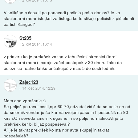
V kolikšnem času ti pa ponavadi pošlejo pošto domov?Je za
stacionarni radar isto,kot za tistega ko te slikajo policisti z pištolo ali
pa tisti Kangoo?
St235
::
2. okt 2014, 16:14
v primeru ko je prekršek zazna z tehničnimi stredstvi (torej
stacionarni radar) morajo začet postopek v 30 dneh. Tako da
položnico realno lahko pričakuješ v max 5 do šesti tednih.
Zajec123
::
14. dec 2014, 12:29
Mam eno vprašanje :)
Se pelješ po ravni cesti,npr 60-70,odzadaj vidiš da se pelje en od
da smernik vendar je še kar na svojem pasu in ti pospešiš na 90
km/h.On seveda smernik ugasne in se pelje normalno.Ali je to
prekršek ker bi bi jaz pospeševal?
Ali je le takrat prekršek ko sta npr avta skupaj in takrat
pospešuješ?