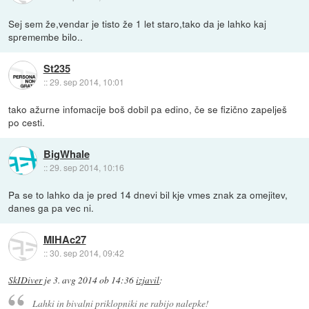
Sej sem že,vendar je tisto že 1 let staro,tako da je lahko kaj
spremembe bilo..
St235
::
29. sep 2014, 10:01
tako ažurne infomacije boš dobil pa edino, če se fizično zapelješ
po cesti.
BigWhale
::
29. sep 2014, 10:16
Pa se to lahko da je pred 14 dnevi bil kje vmes znak za omejitev,
danes ga pa vec ni.
MIHAc27
::
30. sep 2014, 09:42
SkIDiver
je
3. avg 2014 ob 14:36
izjavil
:
Lahki in bivalni priklopniki ne rabijo nalepke!