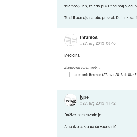
thramos> Jah, zgleda je cukr se bolj skodlji
To si ti pomoje narobe prebral. Daj link, da t
thramos
::
27. avg 2013, 08:46
Medicina
Zgodovina sprememb…
spremenil:
thramos
(
27. avg 2013 ob 08:47
jype
::
27. avg 2013, 11:42
Doživel sem razodetje!
Ampak o cukru pa še vedno nič.