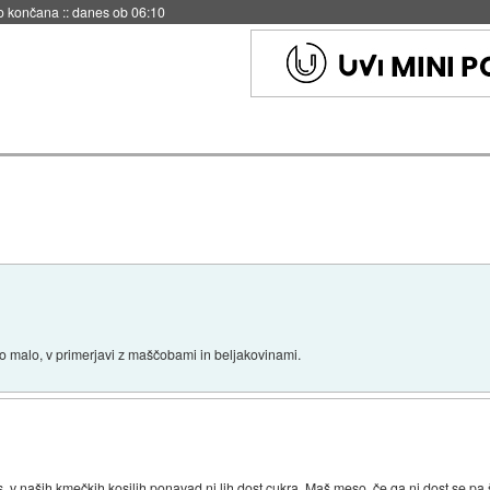
s ob 06:09
o malo, v primerjavi z maščobami in beljakovinami.
 naših kmečkih kosilih ponavad ni lih dost cukra. Maš meso, če ga ni dost se pa š