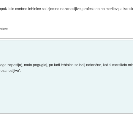
mpak tiste osebne tehtnice so izjemno nezanesljive, profesionalna meritev pa kar st
erkve
ga zapestja), malo poguglaj, pa tudi tehtnice so bolj natančne, kot si marsikdo misli
nezanesljive".