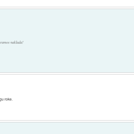
 thramos naklada!
gu roke.