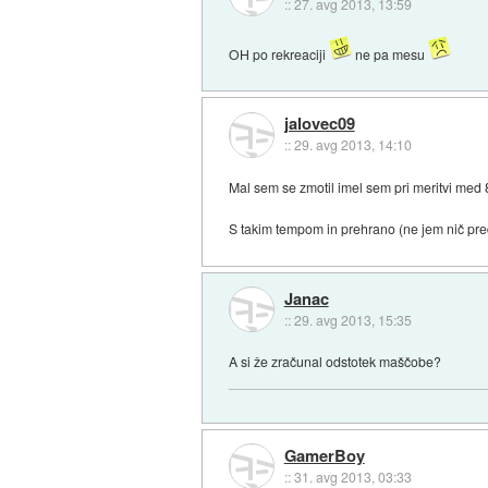
::
27. avg 2013, 13:59
OH po rekreaciji
ne pa mesu
jalovec09
::
29. avg 2013, 14:10
Mal sem se zmotil imel sem pri meritvi med 8
S takim tempom in prehrano (ne jem nič pred
Janac
::
29. avg 2013, 15:35
A si že zračunal odstotek maščobe?
GamerBoy
::
31. avg 2013, 03:33