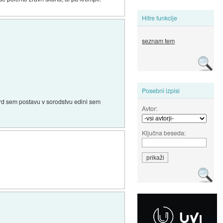
Hitre funkcije
seznam tem
Posebni izpisi
ord sem postavu v sorodstvu edini sem
Avtor:
Ključna beseda: