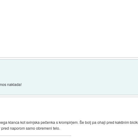
ramos naklada!
šnega klanca kot svinjska pečenka s krompirjem. Še bolj pa ohaji pred kakšnim bici
ev pred naporom samo obremeni telo.