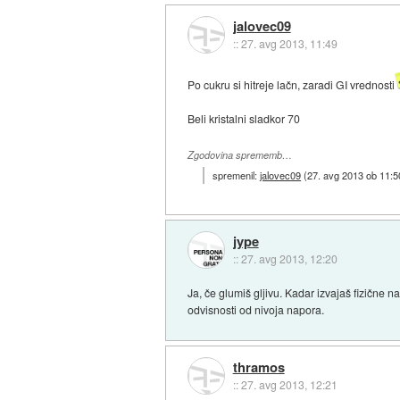
jalovec09
::
27. avg 2013, 11:49
Po cukru si hitreje lačn, zaradi GI vrednosti
Beli kristalni sladkor 70
Zgodovina sprememb…
spremenil:
jalovec09
(
27. avg 2013 ob 11:5
jype
::
27. avg 2013, 12:20
Ja, če glumiš gljivu. Kadar izvajaš fizične
odvisnosti od nivoja napora.
thramos
::
27. avg 2013, 12:21