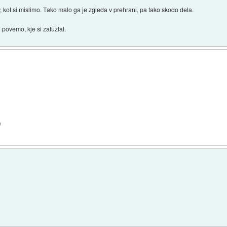
v, kot si mislimo. Tako malo ga je zgleda v prehrani, pa tako skodo dela.
i povemo, kje si zafuzlal.
)