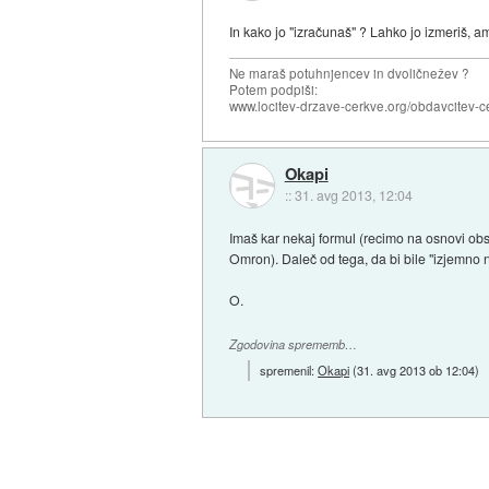
In kako jo "izračunaš" ? Lahko jo izmeriš, a
Ne maraš potuhnjencev in dvoličnežev ?
Potem podpiši:
www.locitev-drzave-cerkve.org/obdavcitev-c
Okapi
::
31. avg 2013, 12:04
Imaš kar nekaj formul (recimo na osnovi obse
Omron). Daleč od tega, da bi bile "izjemno 
O.
Zgodovina sprememb…
spremenil:
Okapi
(
31. avg 2013 ob 12:04
)