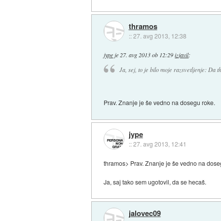
thramos
::
27. avg 2013, 12:38
jype
je
27. avg 2013 ob 12:29
izjavil
:
Ja, sej, to je bilo moje razsvetljenje: Da
Prav. Znanje je še vedno na dosegu roke.
jype
::
27. avg 2013, 12:41
thramos> Prav. Znanje je še vedno na dose
Ja, saj tako sem ugotovil, da se hecaš.
jalovec09