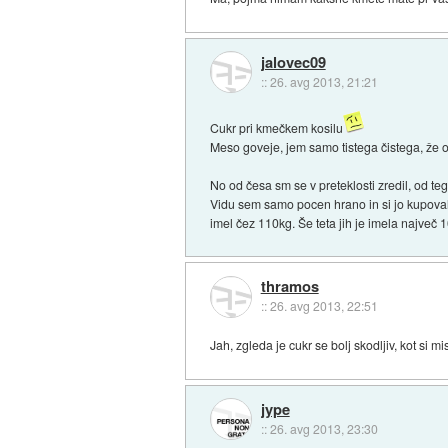
jalovec09
::
26. avg 2013, 21:21
Cukr pri kmečkem kosilu
Meso goveje, jem samo tistega čistega, že 
No od česa sm se v preteklosti zredil, od t
Vidu sem samo pocen hrano in si jo kupoval
imel čez 110kg. Še teta jih je imela največ 
thramos
::
26. avg 2013, 22:51
Jah, zgleda je cukr se bolj skodljiv, kot si 
jype
::
26. avg 2013, 23:30