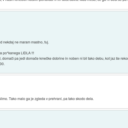
od nekdaj ne maram mastno, fuj.
ega po*kanega LIDLA !!!
, domači pa jedl domače kmečke dobrine in noben ni bil tako debu, kot jaz še rek
100.
mislimo. Tako malo ga je zgleda v prehrani, pa tako skodo dela.