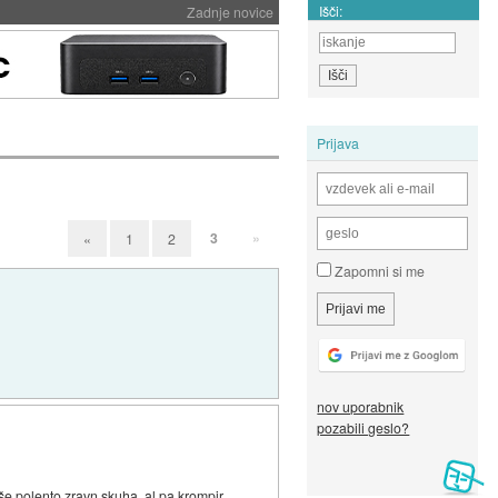
Išči:
Zadnje novice
Prijava
3
»
«
1
2
Zapomni si me
nov uporabnik
pozabili geslo?
e polento zravn skuha, al pa krompir.