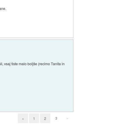
ane.
, vsaj tiste malo boljše (recimo Tanita in
3
»
«
1
2