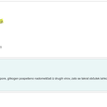
0
)
 napore, glikogen pospešeno nadomeščaš iz drugih virov, zato se takrat občutek lah