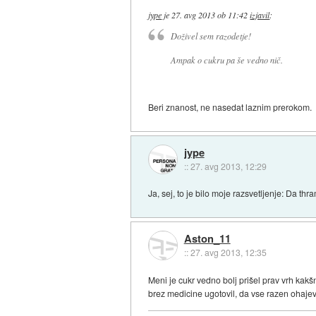
jype
je
27. avg 2013 ob 11:42
izjavil
:
Doživel sem razodetje!
Ampak o cukru pa še vedno nič.
Beri znanost, ne nasedat laznim prerokom.
jype
::
27. avg 2013, 12:29
Ja, sej, to je bilo moje razsvetljenje: Da th
Aston_11
::
27. avg 2013, 12:35
Meni je cukr vedno bolj prišel prav vrh kak
brez medicine ugotovil, da vse razen ohaj