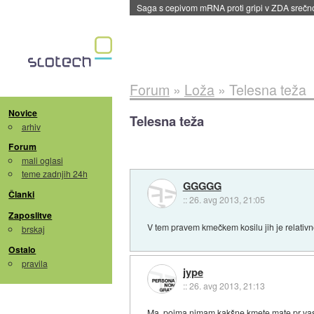
BMW v vozilih začel predvajati reklame
::
dane
Forum
»
Loža
»
Telesna teža
Novice
Telesna teža
arhiv
Forum
mali oglasi
teme zadnjih 24h
GGGGG
Članki
::
26. avg 2013, 21:05
Zaposlitve
V tem pravem kmečkem kosilu jih je relativn
brskaj
Ostalo
pravila
jype
::
26. avg 2013, 21:13
Ma, pojma nimam kakšne kmete mate pr vas, v