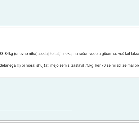
3-84kg (dnevno niha), sedaj že lažji, nekaj na račun vode a gibam se več kot takrat
elanega !!!) bi moral shujšat, mejo sem si zastavil 75kg, ker 70 se mi zdi že mal p