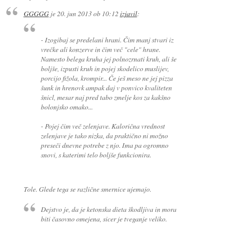
GGGGG
je
20. jun 2013 ob 10:12
izjavil
:
- Izogibaj se predelani hrani. Čim manj stvari iz
vrečke ali konzerve in čim več "cele" hrane.
Namesto belega kruha jej polnozrnati kruh, ali še
boljše, izpusti kruh in pojej skodelico muslijev,
porcijo fižola, krompir... Če ješ meso ne jej pizza
šunk in hrenovk ampak daj v ponvico kvaliteten
šnicl, mesar naj pred tabo zmelje kos za kakšno
bolonjsko omako...
- Pojej čim več zelenjave. Kalorična vrednost
zelenjave je tako nizka, da praktično ni možno
preseči dnevne potrebe z njo. Ima pa ogromno
snovi, s katerimi telo boljše funkcionira.
Tole. Glede tega se različne smernice ujemajo.
Dejstvo je, da je ketonska dieta škodljiva in mora
biti časovno omejena, sicer je tveganje veliko.