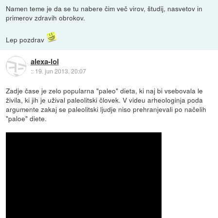
Namen teme je da se tu nabere čim več virov, študij, nasvetov in
primerov zdravih obrokov.
Lep pozdrav
alexa-lol
::
19. jun 2013, 20:07
Zadje čase je zelo popularna "paleo" dieta, ki naj bi vsebovala le
živila, ki jih je užival paleolitski človek. V videu arheologinja poda
argumente zakaj se paleolitski ljudje niso prehranjevali po načelih
"paloe" diete.