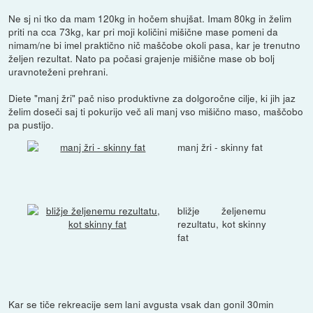
Ne sj ni tko da mam 120kg in hočem shujšat. Imam 80kg in želim
priti na cca 73kg, kar pri moji količini mišične mase pomeni da
nimam/ne bi imel praktično nič maščobe okoli pasa, kar je trenutno
željen rezultat. Nato pa počasi grajenje mišične mase ob bolj
uravnoteženi prehrani.
Diete "manj žri" pač niso produktivne za dolgoročne cilje, ki jih jaz
želim doseči saj ti pokurijo več ali manj vso mišično maso, maščobo
pa pustijo.
manj žri - skinny fat
bližje željenemu
rezultatu, kot skinny
fat
Kar se tiče rekreacije sem lani avgusta vsak dan gonil 30min