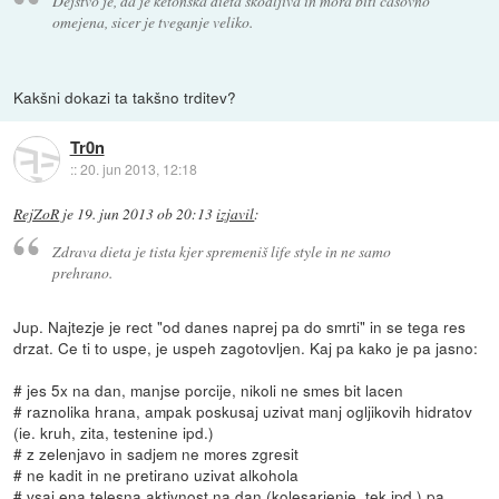
Dejstvo je, da je ketonska dieta škodljiva in mora biti časovno
omejena, sicer je tveganje veliko.
Kakšni dokazi ta takšno trditev?
Tr0n
::
20. jun 2013, 12:18
RejZoR
je
19. jun 2013 ob 20:13
izjavil
:
Zdrava dieta je tista kjer spremeniš life style in ne samo
prehrano.
Jup. Najtezje je rect "od danes naprej pa do smrti" in se tega res
drzat. Ce ti to uspe, je uspeh zagotovljen. Kaj pa kako je pa jasno:
# jes 5x na dan, manjse porcije, nikoli ne smes bit lacen
# raznolika hrana, ampak poskusaj uzivat manj ogljikovih hidratov
(ie. kruh, zita, testenine ipd.)
# z zelenjavo in sadjem ne mores zgresit
# ne kadit in ne pretirano uzivat alkohola
# vsaj ena telesna aktivnost na dan (kolesarjenje, tek ipd.) pa