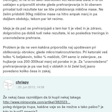
usklajen s priporočili stroke glede prehranjevanja in bi obenem
prinašal tudi rezultate kar se tiče pridobivanja mišične mase. Ne
želim pridobiti 30kg mišične mase na hitro ampak manj in pa
daljšem obdobju, tekom par let recimo.
Ideja je da pač se prehranjuješ s tem kar ti je všeč in je zdravo,
dolgoročno pa dobiš tudi neke rezultate, ki so posledica treninga in
uravnotežene prehrane.
Problem je da ne vem kakšna priporočila naj upoštevam pri
oblikovanju obrokov, glede mikro/makronutrientov. Pri ketonski veš
toliko % beljakovin, toliko % maščob, OH samo iz zelenjave, za
hujšanje cca 200-300kcal manj od porabe in je. Za "uravnoteženo"
prehranjevanje je pa vse bolj v oblakih in bi želel bolj jasno
povedano koliko česa in zakaj.
chrispy
::
20. jun 2013, 14:08
Že nekaj časa razmišljam da bi kupil nekaj takega
http://www.mimovrste.com/artikel/382023...
poleg dviganja trupa, kakšne vaje so še možne s tako palico? je
kdo to kupil? mnenja?