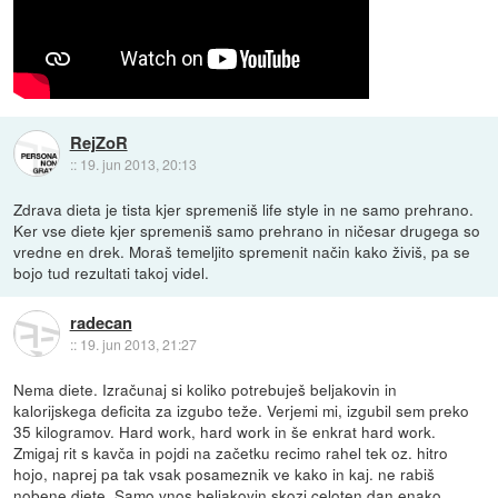
RejZoR
::
19. jun 2013, 20:13
Zdrava dieta je tista kjer spremeniš life style in ne samo prehrano.
Ker vse diete kjer spremeniš samo prehrano in ničesar drugega so
vredne en drek. Moraš temeljito spremenit način kako živiš, pa se
bojo tud rezultati takoj videl.
radecan
::
19. jun 2013, 21:27
Nema diete. Izračunaj si koliko potrebuješ beljakovin in
kalorijskega deficita za izgubo teže. Verjemi mi, izgubil sem preko
35 kilogramov. Hard work, hard work in še enkrat hard work.
Zmigaj rit s kavča in pojdi na začetku recimo rahel tek oz. hitro
hojo, naprej pa tak vsak posameznik ve kako in kaj. ne rabiš
nobene diete. Samo vnos beljakovin skozi celoten dan enako