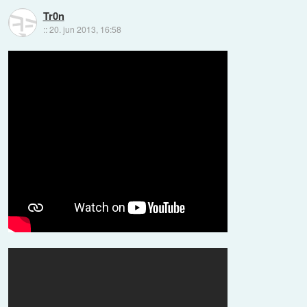
Tr0n
::
20. jun 2013, 16:58