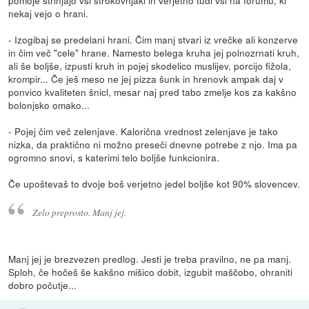
pomoje strinjajo vsi strokovnjaki in verjetno tudi vsi na forumu, ki
nekaj vejo o hrani.
- Izogibaj se predelani hrani. Čim manj stvari iz vrečke ali konzerve
in čim več "cele" hrane. Namesto belega kruha jej polnozrnati kruh,
ali še boljše, izpusti kruh in pojej skodelico muslijev, porcijo fižola,
krompir... Če ješ meso ne jej pizza šunk in hrenovk ampak daj v
ponvico kvaliteten šnicl, mesar naj pred tabo zmelje kos za kakšno
bolonjsko omako...
- Pojej čim več zelenjave. Kalorična vrednost zelenjave je tako
nizka, da praktično ni možno preseči dnevne potrebe z njo. Ima pa
ogromno snovi, s katerimi telo boljše funkcionira.
Če upoštevaš to dvoje boš verjetno jedel boljše kot 90% slovencev.
Zelo preprosto. Manj jej.
Manj jej je brezvezen predlog. Jesti je treba pravilno, ne pa manj.
Sploh, če hočeš še kakšno mišico dobit, izgubit maščobo, ohraniti
dobro počutje...