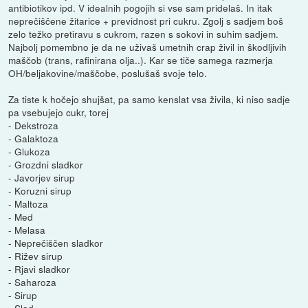
antibiotikov ipd. V idealnih pogojih si vse sam pridelaš. In itak
neprečiščene žitarice + previdnost pri cukru. Zgolj s sadjem boš
zelo težko pretiravu s cukrom, razen s sokovi in suhim sadjem.
Najbolj pomembno je da ne uživaš umetnih crap živil in škodljivih
maščob (trans, rafinirana olja..). Kar se tiče samega razmerja
OH/beljakovine/maščobe, poslušaš svoje telo.
Za tiste k hočejo shujšat, pa samo kenslat vsa živila, ki niso sadje
pa vsebujejo cukr, torej
- Dekstroza
- Galaktoza
- Glukoza
- Grozdni sladkor
- Javorjev sirup
- Koruzni sirup
- Maltoza
- Med
- Melasa
- Neprečiščen sladkor
- Rižev sirup
- Rjavi sladkor
- Saharoza
- Sirup
- Slad