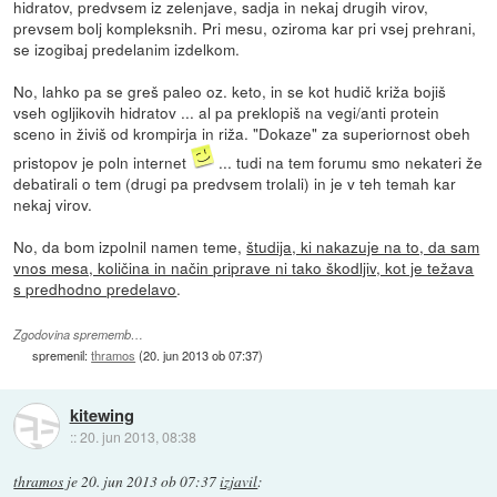
hidratov, predvsem iz zelenjave, sadja in nekaj drugih virov,
prevsem bolj kompleksnih. Pri mesu, oziroma kar pri vsej prehrani,
se izogibaj predelanim izdelkom.
No, lahko pa se greš paleo oz. keto, in se kot hudič križa bojiš
vseh ogljikovih hidratov ... al pa preklopiš na vegi/anti protein
sceno in živiš od krompirja in riža. "Dokaze" za superiornost obeh
pristopov je poln internet
... tudi na tem forumu smo nekateri že
debatirali o tem (drugi pa predvsem trolali) in je v teh temah kar
nekaj virov.
No, da bom izpolnil namen teme,
študija, ki nakazuje na to, da sam
vnos mesa, količina in način priprave ni tako škodljiv, kot je težava
s predhodno predelavo
.
Zgodovina sprememb…
spremenil:
thramos
(
20. jun 2013 ob 07:37
)
kitewing
::
20. jun 2013, 08:38
thramos
je
20. jun 2013 ob 07:37
izjavil
: