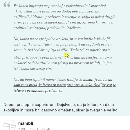
Po koncu hujšanja ne prenehaj z vsakodnevnimi športnimi
aktivnostmi ... pri prehrani pa dodaj potrebno količino
ogljikovih hidratov, predvsem iz zelenjave, sadja in nekaj drugih
virov, prevsem bolj kompleksnih. Pri mesu, oziroma kar pri vsej
prehrani, se izogibaj predelanim izdelkom.
No, lahko pa se greš paleo oz. keto, in se kot hudič križa bojiš
vseh ogljikovih hidratov ... al pa preklopiš na vegi/anti protein
sceno in živiš od krompirja in riža. "Dokaze" za superiornost
obeh pristopov je poln internet
... tudi na tem forumu smo
nekateri že debatirali o tem (drugi pa predvsem trolali) in je v
teh temah kar nekaj virov.
No, da bom izpolnil namen teme,
študija, ki nakazuje na to, da
sam vnos mesa, količina in način priprave ni tako škodljiv, kot je
težava s predhodno predelavo
.
Noben pristop ni superioren. Dejstvo je, da je ketonska dieta
škodljiva in mora biti časovno omejena, sicer je tveganje veliko.
mambli
::
20. jun 2013, 08:48