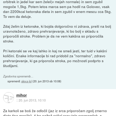
orbitrek in jedel kar sem želel(v mejah normale) in sem zgubil
mogoče 1,5kg. Potem letos marca sem pa hodil na Golovec, vsak
dan 2200kcal ketonska dieta in sem zgubil v enem mescu cca 5kg.
To vem da deluje.
Zdaj želim iz ketonske, ki bojda dolgoročno ni zdrava, preiti na bolj
uravnoteženo, zdravo prehranjevanje, ki bo bolj v skladu s
priporočili stroke. Problem je da ne vem kakšna so priporočila
stroke.
Pri ketonski se ve kaj lahko in kaj ne smeš jesti, ter tuid v kakšni
količini. Enake informacije bi rad pridobil za "normalno", zdravo
prehranjevanje, ki ga priporoča stroka, po možnosti podprto s
študijami.
Zgodovina sprememb…
spremenil:
alexa-lol
(
20. jun 2013 ob 10:08
)
mihor
::
20. jun 2013, 10:10
Za karkoli se boš že odločil (jaz iz srca priporočam zgolj zmerno
dieto tipa manjžri), ti bo najbrž prišel prav tale programček, s