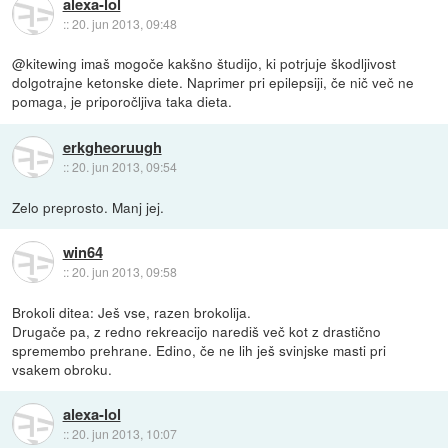
alexa-lol
::
20. jun 2013, 09:48
@kitewing imaš mogoče kakšno študijo, ki potrjuje škodljivost
dolgotrajne ketonske diete. Naprimer pri epilepsiji, če nič več ne
pomaga, je priporočljiva taka dieta.
erkgheoruugh
::
20. jun 2013, 09:54
Zelo preprosto. Manj jej.
win64
::
20. jun 2013, 09:58
Brokoli ditea: Ješ vse, razen brokolija.
Drugače pa, z redno rekreacijo narediš več kot z drastično
spremembo prehrane. Edino, če ne lih ješ svinjske masti pri
vsakem obroku.
alexa-lol
::
20. jun 2013, 10:07