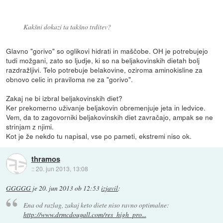
Kakšni dokazi ta takšno trditev?
Glavno "gorivo" so oglikovi hidrati in maščobe. OH je potrebujejo
tudi možgani, zato so ljudje, ki so na beljakovinskih dietah bolj
razdražljivi. Telo potrebuje belakovine, oziroma aminokisline za
obnovo celic in praviloma ne za "gorivo".
Zakaj ne bi izbral beljakovinskih diet?
Ker prekomerno uživanje beljakovin obremenjuje jeta in ledvice.
Vem, da to zagovorniki beljakovinskih diet zavračajo, ampak se ne
strinjam z njimi.
Kot je že nekdo tu napisal, vse po pameti, ekstremi niso ok.
thramos
::
20. jun 2013, 13:08
GGGGG
je
20. jun 2013 ob 12:53
izjavil
:
Ena od razlag, zakaj keto diete niso ravno optimalne:
http://www.drmcdougall.com/res_high_pro...