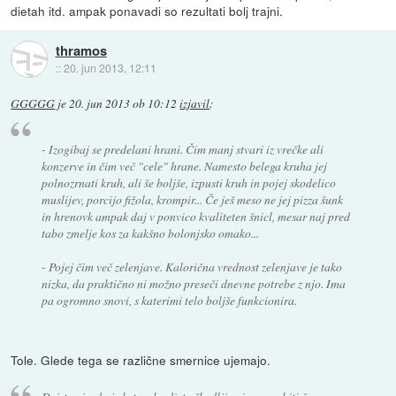
dietah itd. ampak ponavadi so rezultati bolj trajni.
thramos
::
20. jun 2013, 12:11
GGGGG
je
20. jun 2013 ob 10:12
izjavil
:
- Izogibaj se predelani hrani. Čim manj stvari iz vrečke ali
konzerve in čim več "cele" hrane. Namesto belega kruha jej
polnozrnati kruh, ali še boljše, izpusti kruh in pojej skodelico
muslijev, porcijo fižola, krompir... Če ješ meso ne jej pizza šunk
in hrenovk ampak daj v ponvico kvaliteten šnicl, mesar naj pred
tabo zmelje kos za kakšno bolonjsko omako...
- Pojej čim več zelenjave. Kalorična vrednost zelenjave je tako
nizka, da praktično ni možno preseči dnevne potrebe z njo. Ima
pa ogromno snovi, s katerimi telo boljše funkcionira.
Tole. Glede tega se različne smernice ujemajo.