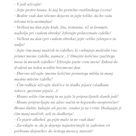
- V jedi uživajte!
- Jejte pestro hrano, ki naj bo pretežno rastlinskega izvora!
- Bodite vsak dan telesno dejavni in jejte toliko, da bo vaša
telesna teža normalna!
- Večkrat na dan jejte kruh, žita, testenine, riž in krompir,
najbolje pri vsakem obroku! Izbirajte polnozrnate izdelke!
- Večkrat na dan (pri vsakem obroku) jejte veliko zelenjave in
sadja!
- Jejte čim manj maščob in izdelkov, ki vsebujejo maščobe (na
primer mesne izdelke, namaze...)! Omejite količino zaužitega
mesa in mesnih izdelkov! Izbirajte puste vrste mesa! Enkrat do
dvakrat na teden uvedite brezmesni dan.
- Dnevno uživajte zmerne količine posnetega mleka in manj
mastne mlečne izdelke!
- Čim redkeje uživajte slaščice in sladke pijače (sladkane
sokove, gazirane pijače...)!
- Hrano solite čim manj in ne jejte že pripravljenih slanih jedi!
- Hrano pripravljajte na zdrav način in higiensko neoporečno!
Hrano dušite, kuhajte ali pecite, vendar je ne cvrite. Dodajajte ji
čim manj maščob, soli in sladkorja!
- Če pijete alkohol, ga pijte malo in ne vsak dan!
- Zavedajte se, da je dojenje najustreznejši in zadosten vir
prehrane dojenčkov do šestega meseca starosti!