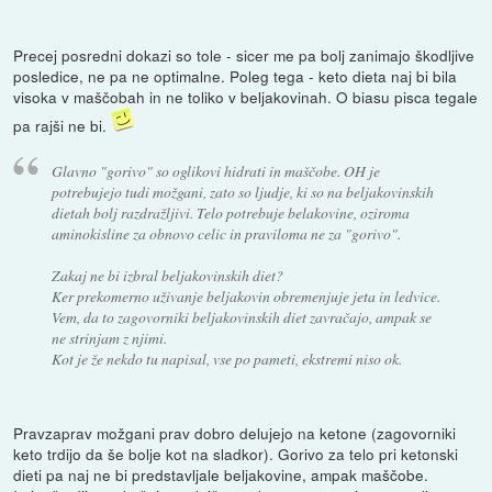
Precej posredni dokazi so tole - sicer me pa bolj zanimajo škodljive
posledice, ne pa ne optimalne. Poleg tega - keto dieta naj bi bila
visoka v maščobah in ne toliko v beljakovinah. O biasu pisca tegale
pa rajši ne bi.
Glavno "gorivo" so oglikovi hidrati in maščobe. OH je
potrebujejo tudi možgani, zato so ljudje, ki so na beljakovinskih
dietah bolj razdražljivi. Telo potrebuje belakovine, oziroma
aminokisline za obnovo celic in praviloma ne za "gorivo".
Zakaj ne bi izbral beljakovinskih diet?
Ker prekomerno uživanje beljakovin obremenjuje jeta in ledvice.
Vem, da to zagovorniki beljakovinskih diet zavračajo, ampak se
ne strinjam z njimi.
Kot je že nekdo tu napisal, vse po pameti, ekstremi niso ok.
Pravzaprav možgani prav dobro delujejo na ketone (zagovorniki
keto trdijo da še bolje kot na sladkor). Gorivo za telo pri ketonski
dieti pa naj ne bi predstavljale beljakovine, ampak maščobe.