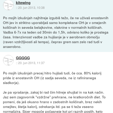
kitewing
::
20. jun 2013, 10:38
Po mojih izkušnjah najhitreje izgubiš težo, če ne uživaš enostavnih
OH-jev in striktno uporabljaš samo kompleksne OH-je v omejenih
količinah in seveda belajkovine, vlaknine v normalnih količinah.
Vadba 6-7x na teden od 30min do 1,5h, odvisno koliko je prostega
časa. Intenzivnost vadbe za hujšanje je v aerobnem območju
(raven vzdržljivosti ali tempa), čeprav grem sam zelo rad tudi v
anaerobno.
GGGGG
::
20. jun 2013, 11:37
Po mojih izkušnjah precej hitro hujšaš tudi, če cca. 80% kalorij
pride iz enostavnih OH (iz sadja seveda, ne iz rafiniranega
sladkorja).
Je pa vprašanje, zakaj bi rad čim hitreje shujšal in na kak način.
Jaz sem zagovornik "vzdržne" prehrane, ne kratkoročnih diet. To
pomeni, da ješ okusno hrano v zadostnih količinah, brez nekih
omejitev, štetja kalorij, odrekanja itd. pa se ti teža vseeno
normalizira. Sicer mogoče počasneje kot pri raznih postih, keto