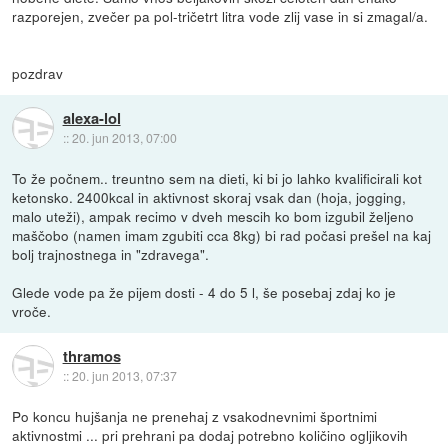
razporejen, zvečer pa pol-tričetrt litra vode zlij vase in si zmagal/a.
pozdrav
alexa-lol
::
20. jun 2013, 07:00
To že počnem.. treuntno sem na dieti, ki bi jo lahko kvalificirali kot
ketonsko. 2400kcal in aktivnost skoraj vsak dan (hoja, jogging,
malo uteži), ampak recimo v dveh mescih ko bom izgubil željeno
maščobo (namen imam zgubiti cca 8kg) bi rad počasi prešel na kaj
bolj trajnostnega in "zdravega".
Glede vode pa že pijem dosti - 4 do 5 l, še posebaj zdaj ko je
vroče.
thramos
::
20. jun 2013, 07:37
Po koncu hujšanja ne prenehaj z vsakodnevnimi športnimi
aktivnostmi ... pri prehrani pa dodaj potrebno količino ogljikovih