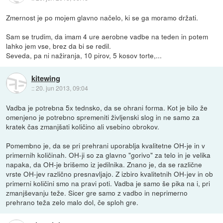
Zmernost je po mojem glavno načelo, ki se ga moramo držati.
Sam se trudim, da imam 4 ure aerobne vadbe na teden in potem
lahko jem vse, brez da bi se redil.
Seveda, pa ni nažiranja, 10 pirov, 5 kosov torte,...
kitewing
::
20. jun 2013, 09:04
Vadba je potrebna 5x tednsko, da se ohrani forma. Kot je bilo že
omenjeno je potrebno spremeniti življenski slog in ne samo za
kratek čas zmanjšati količino ali vsebino obrokov.
Pomembno je, da se pri prehrani uporablja kvalitetne OH-je in v
primernih količinah. OH-ji so za glavno "gorivo" za telo in je velika
napaka, da OH-je brišemo iz jedilnika. Znano je, da se različne
vrste OH-jev različno presnavljajo. Z izbiro kvalitetnih OH-jev in ob
primerni količini smo na pravi poti. Vadba je samo še pika na i, pri
zmanjševanju teže. Sicer gre samo z vadbo in neprimerno
prehrano teža zelo malo dol, če sploh gre.