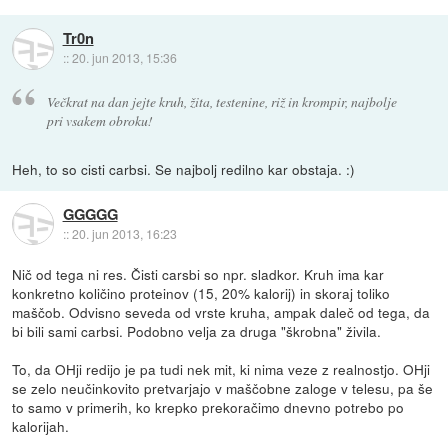
Tr0n
::
20. jun 2013, 15:36
Večkrat na dan jejte kruh, žita, testenine, riž in krompir, najbolje
pri vsakem obroku!
Heh, to so cisti carbsi. Se najbolj redilno kar obstaja. :)
GGGGG
::
20. jun 2013, 16:23
Nič od tega ni res. Čisti carsbi so npr. sladkor. Kruh ima kar
konkretno količino proteinov (15, 20% kalorij) in skoraj toliko
maščob. Odvisno seveda od vrste kruha, ampak daleč od tega, da
bi bili sami carbsi. Podobno velja za druga "škrobna" živila.
To, da OHji redijo je pa tudi nek mit, ki nima veze z realnostjo. OHji
se zelo neučinkovito pretvarjajo v maščobne zaloge v telesu, pa še
to samo v primerih, ko krepko prekoračimo dnevno potrebo po
kalorijah.