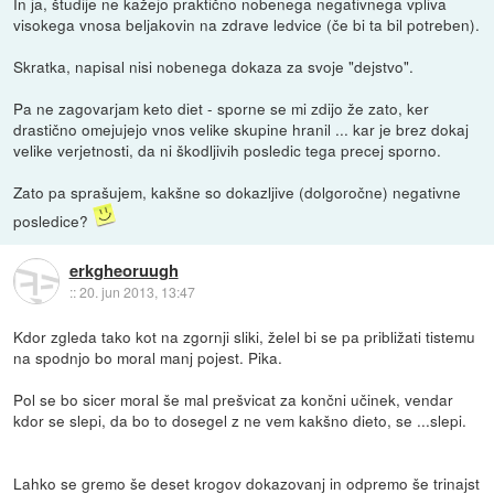
In ja, študije ne kažejo praktično nobenega negativnega vpliva
visokega vnosa beljakovin na zdrave ledvice (če bi ta bil potreben).
Skratka, napisal nisi nobenega dokaza za svoje "dejstvo".
Pa ne zagovarjam keto diet - sporne se mi zdijo že zato, ker
drastično omejujejo vnos velike skupine hranil ... kar je brez dokaj
velike verjetnosti, da ni škodljivih posledic tega precej sporno.
Zato pa sprašujem, kakšne so dokazljive (dolgoročne) negativne
posledice?
erkgheoruugh
::
20. jun 2013, 13:47
Kdor zgleda tako kot na zgornji sliki, želel bi se pa približati tistemu
na spodnjo bo moral manj pojest. Pika.
Pol se bo sicer moral še mal prešvicat za končni učinek, vendar
kdor se slepi, da bo to dosegel z ne vem kakšno dieto, se ...slepi.
Lahko se gremo še deset krogov dokazovanj in odpremo še trinajst