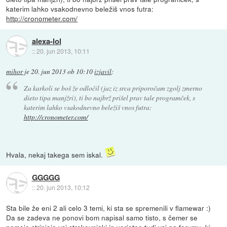
katerim lahko vsakodnevno beležiš vnos futra:
http://cronometer.com/
alexa-lol
::
20. jun 2013, 10:11
mihor
je
20. jun 2013 ob 10:10
izjavil
:
Za karkoli se boš že odločil (jaz iz srca priporočam zgolj zmerno
dieto tipa manjžri), ti bo najbrž prišel prav tale programček, s
katerim lahko vsakodnevno beležiš vnos futra:
http://cronometer.com/
Hvala, nekaj takega sem iskal.
GGGGG
::
20. jun 2013, 10:12
Sta bile že eni 2 ali celo 3 temi, ki sta se spremenili v flamewar :)
Da se zadeva ne ponovi bom napisal samo tisto, s čemer se