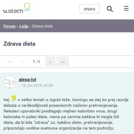
☰
Forum
»
Loža
»
Zdrava dieta
Zdrava dieta
««
«
1
/ 6
»
»»
alexa-lol
::
19. jun 2013, 20:05
hej
v veliko temah o izgubi teže, treningu se slej ko prej razvije
debata o ne/škodljivosti posameznih načinov prehranjevanja.
Nekateri uporabniki predlagajo majhen kaloričen vnos, drugi
ketonske in paleo diete, mene pa zanima kakšna bi mogla biti
dieta, da bi bila "zdrava" oz. kakšno dieto, prehranjevanje,
priporočajo vodilne svetovne organizacije na tem področju.