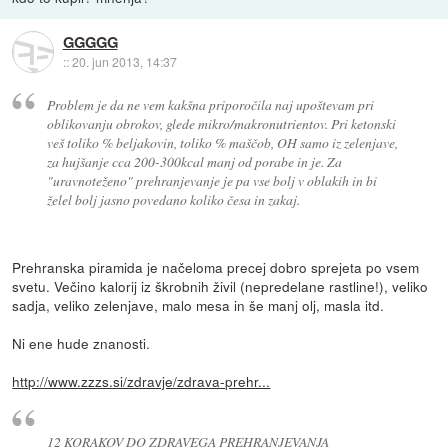
GGGGG
::
20. jun 2013, 14:37
Problem je da ne vem kakšna priporočila naj upoštevam pri
oblikovanju obrokov, glede mikro/makronutrientov. Pri ketonski
veš toliko % beljakovin, toliko % maščob, OH samo iz zelenjave,
za hujšanje cca 200-300kcal manj od porabe in je. Za
"uravnoteženo" prehranjevanje je pa vse bolj v oblakih in bi
želel bolj jasno povedano koliko česa in zakaj.
Prehranska piramida je načeloma precej dobro sprejeta po vsem
svetu. Večino kalorij iz škrobnih živil (nepredelane rastline!), veliko
sadja, veliko zelenjave, malo mesa in še manj olj, masla itd.
Ni ene hude znanosti.
http://www.zzzs.si/zdravje/zdrava-prehr...
12 KORAKOV DO ZDRAVEGA PREHRANJEVANJA