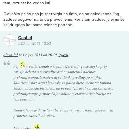
tem, rezultat bo vedno isti.
Človeška psiha nas je spet vrgla na finto, da so paleoketofaking
zadeve odgovor na to da preveč jemo, ker s tem zadovoljujejmo še
kaj drugega kot samo telesne potrebe.
Castiel
::
20. jun 2013, 13:53
alexa-lol
je
19. jun 2013 ob 20:05
izjavil
:
hej
v veliko temah o izgubi teže, treningu se slej ko prej
razvije debata o ne/škodljivosti posameznih načinov
prehranjevanja. Nekateri uporabniki predlagajo majhen
kaloričen vnos, drugi ketonske in paleo diete, mene pa zanima
kakšna bi mogla biti dieta, da bi bila "zdrava" oz. kakšno dieto,
prehranjevanje, priporočajo vodilne svetovne organizacije na
tem področju.
Namen teme je da se tu nabere čim več virov, študij, nasvetov in
primerov zdravih obrokov.
Lep pozdrav