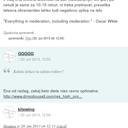
cetudi je samo za 10-15 minut, ni treba pretiravat, prevelika
telesna obremenitev lahko tudi negativno vpliva na telo
"Everything in moderation, including moderation." - Oscar Wilde
Zgodovina sprememb…
spremenilo:
Tr0n
(
20. jun 2013 ob 12:24
)
GGGGG
::
20. jun 2013, 12:53
Kakšni dokazi ta takšno trditev?
Ena od razlag, zakaj keto diete niso ravno optimalne:
http://www.drmcdougall.com/res_high_pro...
kitewing
::
20. jun 2013, 12:58
thramos
je
20. jun 2013 ob 12:11
izjavil
: