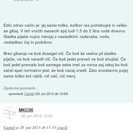
Edin zdrav način je: jej samo toliko, kolikor res potrebuješ in veliko
se gibaj. V teh vročih mesecih spij tudi 1,5 do 2 litra vode dnevno.
Sladke pijače nujno menjaj z nesladkimi: radenska, voda,
nesladkan čaj in podobno.
Brez gibanja ne boš dosegel nič. Če boš še vedno pil sladke
pijače, ne boš naredil nič. Če boš jedel preveč ne boš shujšal. Če
boš jedel premalo boš samega sebe imel za norca saj takoj ko boš
začel spet normalno jest, se boš nazaj zredil. Zato enostavno pojej
samo toliko kot rabiš, nič več, nič manj.
Zgodovina sprememb…
spremenil:
Castiel
(
20. jun 2013 ob 13:54
)
MKC00
::
20. jun 2013, 13:54
Castiel
je
20. jun 2013 ob 13:53
izjavil
: