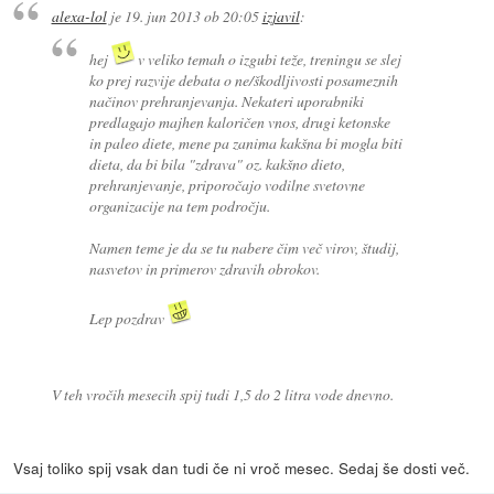
alexa-lol
je
19. jun 2013 ob 20:05
izjavil
:
hej
v veliko temah o izgubi teže, treningu se slej
ko prej razvije debata o ne/škodljivosti posameznih
načinov prehranjevanja. Nekateri uporabniki
predlagajo majhen kaloričen vnos, drugi ketonske
in paleo diete, mene pa zanima kakšna bi mogla biti
dieta, da bi bila "zdrava" oz. kakšno dieto,
prehranjevanje, priporočajo vodilne svetovne
organizacije na tem področju.
Namen teme je da se tu nabere čim več virov, študij,
nasvetov in primerov zdravih obrokov.
Lep pozdrav
V teh vročih mesecih spij tudi 1,5 do 2 litra vode dnevno.
Vsaj toliko spij vsak dan tudi če ni vroč mesec. Sedaj še dosti več.