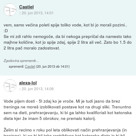
Castiel
::
20. jun 2013, 14:01
vem, samo večina poleti spije toliko vode, kot bi jo morali pozimi..
:D
Se mi zdi rahlo nemogoče, da bi nekoga prepričal da namesto tako
majhne količine, kot jo spije zdaj, spije 2 litra ali več. Zato bo 1.5 do
2 litra pač moralo zadostovat.
Zgodovina sprememb…
spremenil:
Castiel
(
20. jun 2013 ob 14:01
)
alexa-lol
::
20. jun 2013, 14:06
Vode pijem dosti - 5l zdaj ko je vroče. Mi je tudi jasno da brez
treninga ne moreš izoblikovati postave kot na drugi sliki. Trenuntno
sem na dieti, prehranjevanju, ki bi ga lahko kvalificriali kot ketonska
dieta kjer že imam 5 obrokov, ne premalo kalorij.
Želim si recimo v roku pol leta oblikovati način prehranjevanja (in
treninga), ki ne bi bil tako restriktiven kot ketonska dieta in bi bil