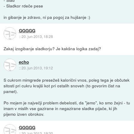
- Sladkor rdeče pese
in gibanje je zdravo, ni pa pogoj za hujšanje :)
GGGGG
::
20. jun 2013, 18:28
Zakaj izogibanje sladkorju? Je kakšna logika zadaj?
echo
::
20. jun 2013, 19:12
S cukrom mimgrede presežeš kalorični vnos, poleg tega je občutek
sitosti pri cukru krajši kot pri ostalih snoveh (to govorim čist na
pamet).
Po mojem je največji problem debelosti, da "jemo", ko smo žejni - tu
imam v mislih vse gazirane in negazirane sladke pijače, ki jih
pijemo izven obrokov.
GGGGG
::
20. jun 2013, 19:30