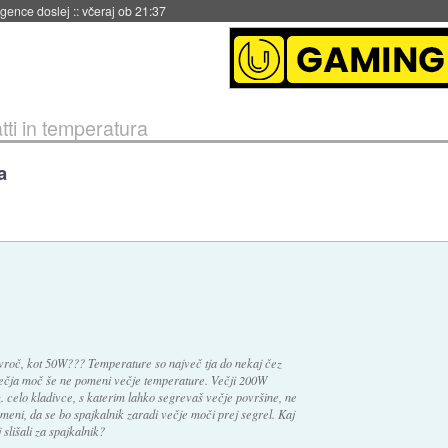
 umetne inteligence
::
včeraj ob 21:23
tti in temperatura
a
vroč, kot 50W??? Temperature so največ tja do nekaj čez
Večja moč še ne pomeni večje temperature. Večji 200W
z. celo kladivce, s katerim lahko segrevaš večje površine, ne
omeni, da se bo spajkalnik zaradi večje moči prej segrel. Kaj
 slišali za spajkalnik?