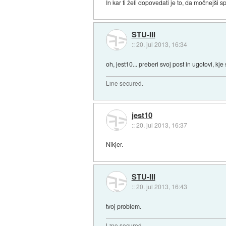
In kar ti želi dopovedati je to, da močnejši 
STU-III
::
20. jul 2013, 16:34
oh, jest10... preberi svoj post in ugotovi, kje
Line secured.
jest10
::
20. jul 2013, 16:37
Nikjer.
STU-III
::
20. jul 2013, 16:43
tvoj problem.
Line secured.