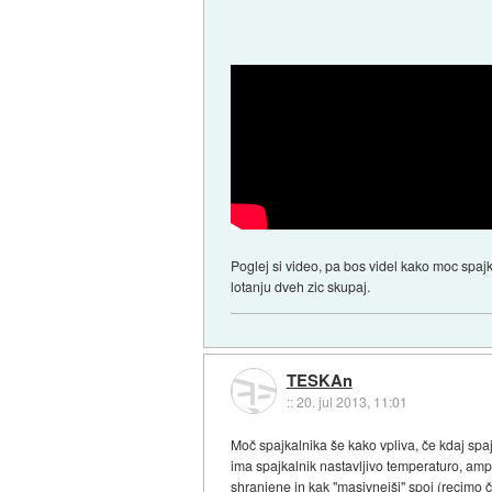
Poglej si video, pa bos videl kako moc spajk
lotanju dveh zic skupaj.
TESKAn
::
20. jul 2013, 11:01
Moč spajkalnika še kako vpliva, če kdaj spaj
ima spajkalnik nastavljivo temperaturo, ampa
shranjene in kak "masivnejši" spoj (recimo č