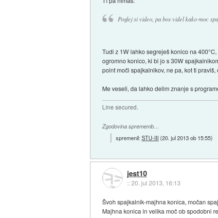
Ti pa nimaš:
Poglej si video, pa bos videl kako moc sp
Tudi z 1W lahko segreješ konico na 400°C, 
ogromno konico, ki bi jo s 30W spajkalnikom
point moči spajkalnikov, ne pa, kot ti praviš
Me veseli, da lahko delim znanje s programe
Line secured.
Zgodovina sprememb…
spremenil:
STU-III
(
20. jul 2013 ob 15:55
)
jest10
::
20. jul 2013, 16:13
Švoh spajkalnik-majhna konica, močan spajka
Majhna konica in velika moč ob spodobni regu