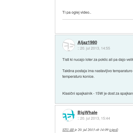
Ti pa oglej video..
Aljaz1980
::
20. jul 2013, 14:55
Tisti ki nucajo loter za poklic ali pa dajo ve
Takšna postaja ima nastavljivo temparaturo 
temperaturo konice.
Klasični spajkalnik - 15W je dost za spajkan
BigWhale
::
20. jul 2013, 15:44
STU-III
je
20. jul 2013 ob 14:09
izjavil
: