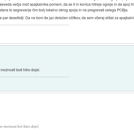
veda večja moč spajkalnika pomeni, da se ti in konica hitreje ogreje in da spoj hitr
da ostane to segrevanje čim bolj lokalno okrog spoja in ne pregrevaš celega PCBja.
 par desetletji. Da ne bom še jaz deležen očitkov, da sem včeraj slišal za spajkaln
 možnosti boš hitro dojel.
po možnosti boš hitro dojel.