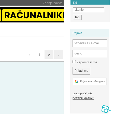
Išči:
Zadnje novice
Prijava
«
1
2
»
Zapomni si me
nov uporabnik
pozabili geslo?