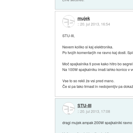
mujek
::
20. jul 2013, 16:54
STU-III,
Nevem koliko si kaj elektronika.
Po tvojih komentarjih ne ravno kaj dosti. Sp
Moč spajkalnika ti pove kako hitro bo segre
Na 100W spajkalniku imaš lahko konico v veli
Vse to so rekli že vsi pred mano.
Če si pa tako trmast in nedojemljiv pa doka
STU-III
::
20. jul 2013, 17:08
dragi mujek ampak 200W spajkalniki ravno ima