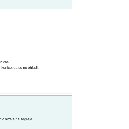
en čas.
l konico, da se ne ohladi.
ič hitreje ne segreje.