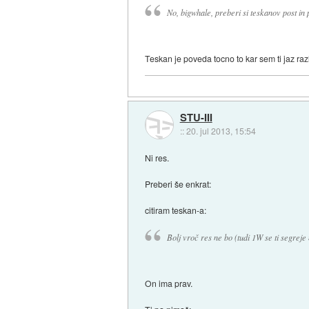
No, bigwhale, preberi si teskanov post in 
Teskan je poveda tocno to kar sem ti jaz razla
STU-III
::
20. jul 2013, 15:54
Ni res.
Preberi še enkrat:
citiram teskan-a:
Bolj vroč res ne bo (tudi 1W se ti segreje 
On ima prav.