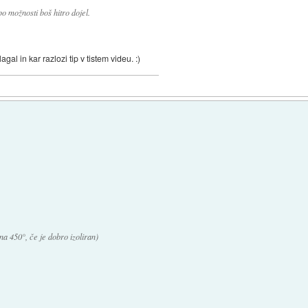
po možnosti boš hitro dojel.
gal in kar razlozi tip v tistem videu. :)
na 450°, če je dobro izoliran)