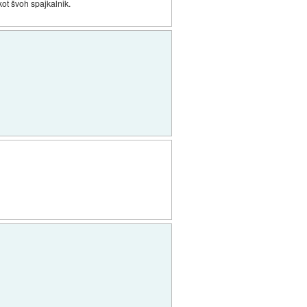
kot švoh spajkalnik.