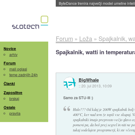
Spletne strani začele streči oglase za agente
Forum
»
Loža
»
Spajkalnik, wa
Novice
Spajkalnik, watti in temperatur
arhiv
Forum
mali oglasi
teme zadnjih 24h
BigWhale
Članki
::
20. jul 2013, 10:09
Zaposlitve
Samo za STU-III :)
brskaj
Ostalo
Halo??? Od kdaj je 200W spajkalnik bolj 
pravila
400°C, ker nad tem že topiš vse skupaj. 
spajkalniki imajo preprosto večjo glavo o
pomeni pa, da boš prej segrel in niti ne p
tukaj sodelujete programerji, ki ste včeraj