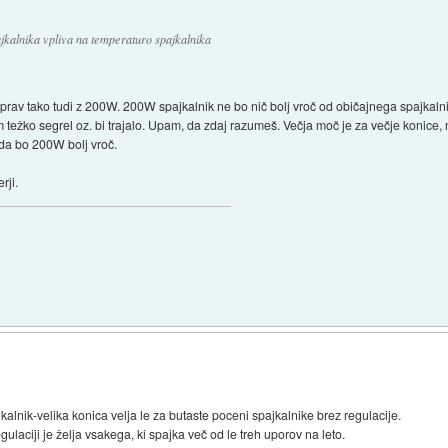
ajkalnika vpliva na temperaturo spajkalnika
prav tako tudi z 200W. 200W spajkalnik ne bo nič bolj vroč od običajnega spajkaln
 težko segrel oz. bi trajalo. Upam, da zdaj razumeš. Večja moč je za večje konice,
, da bo 200W bolj vroč.
rji.
lnik-velika konica velja le za butaste poceni spajkalnike brez regulacije.
laciji je želja vsakega, ki spajka več od le treh uporov na leto.