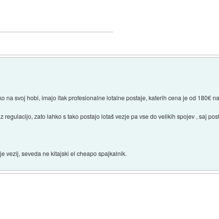
liko na svoj hobi, imajo itak profesionalne lotalne postaje, katerih cena je od 180€ na
z regulacijo, zato lahko s tako postajo lotaš vezje pa vse do velikih spojev , saj
je vezij, seveda ne kitajski el cheapo spajkalnik.