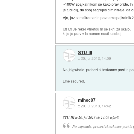
~100W spajkalnikom še kako prav pride. In se
je tudi cilj, da spoj segreješ čim hitreje, 
Aja, jaz sem štromar in poznam spajkalnik že
Uf! Uf! Je rekel Vinetou in se skril za skalo,
ki jo je prav v ta namen nosil s seboj.
STU-III
::
20. jul 2013, 14:09
No, bigwhale, preberi si teskanov post in po
Line secured.
mihec87
::
20. jul 2013, 14:42
STU-III
je
20. jul 2013 ob 14:09
izjavil
:
No, bigwhale, preberi si teskanov post in 