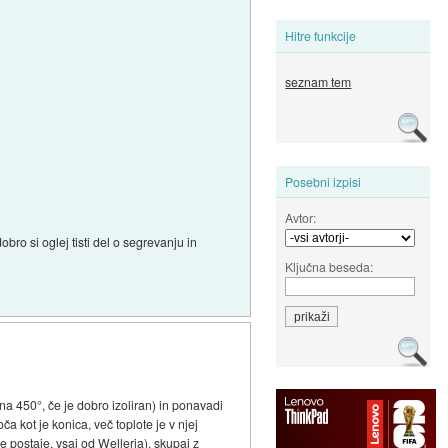
Hitre funkcije
seznam tem
Posebni izpisi
Avtor:
ro si oglej tisti del o segrevanju in
Ključna beseda:
 na 450°, če je dobro izoliran) in ponavadi
 kot je konica, več toplote je v njej
 postaje, vsaj od Wellerja), skupaj z