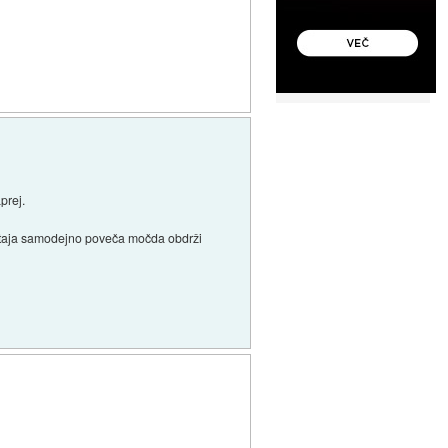
prej.
 postaja samodejno poveča močda obdrži