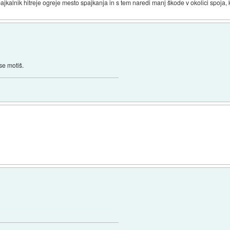
spajkalnik hitreje ogreje mesto spajkanja in s tem naredi manj škode v okolici spoja, 
 se motiš.