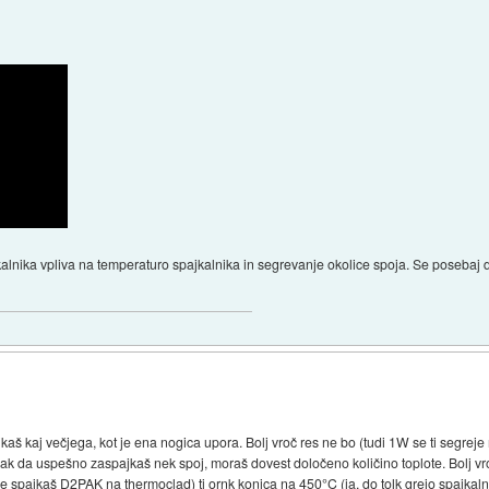
alnika vpliva na temperaturo spajkalnika in segrevanje okolice spoja. Se posebaj dob
kaš kaj večjega, kot je ena nogica upora. Bolj vroč res ne bo (tudi 1W se ti segreje
k da uspešno zaspajkaš nek spoj, moraš dovest določeno količino toplote. Bolj vroča
e spajkaš D2PAK na thermoclad) ti ornk konica na 450°C (ja, do tolk grejo spajkalne