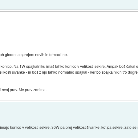
loh glede na sprejem novih informacij ne.
l konico. Na 1W spajkalniku imaš lahko konico v velikosti sekire. Ampak boš čakal 
kosti šivanke - in boš z njo lahko normalno spajkal - ker bo spajkalnik hitro dogre
ži svoj prav. Me prav zanima.
jo konico v velikosti sekire, 30W pa prej velikost šivanke, kot pa sekire, zato se n