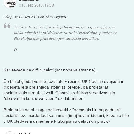
::
17. sep 2013, 19:08
Okapi
je
17. sep 2013 ob 18:53
izjavil
:
Za tiste stvari, ki se jim je kapital upiral, in so spremenjene, se
lahko zahvališ borbi delavcev za svoje (materialne) pravice, ne
človekoljubnim prizadevanjem salonskih teoretikov.
O.
Kar seveda ne drži v celoti (kot nobena stvar ne).
Če bi šel gledat volilne rezultate v recimo UK (recimo dvajseta in
trideseta leta prejšnjega stoletja), bi videl, da proletarjat
socialističnih strank ni volil. Glasovi so šli konzervativcem in
"obarvanim konzervativcem" oz. laburistom.
Proletarijat se ni mogel poistovetiti z "pametnimi in naprednimi"
socialisti oz. morda tudi komunisti (in njihovimi idejami, ki pa so bile
v UK ptedvsem usmerjene k izboljšanju delavskih pravic)