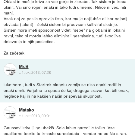
Oblast in moč je kriva za vse gorje in zlorabe. Tak sistem je treba
ukinit. Vsi smo rojeni enaki in tako tudi umremo. Nihče ni več, niti
manj.
Vsak naj za poklic opravlja tisto, kar mu je najljubše ali kar najbolj
obvlada (talent) - šolski sistem bi predvsem kultiviral slednje.
Sistem mora imeti sposobnost videti "sebe" na globalni in lokalni
ravni, tako bi morda lahko eliminirali nesmiselna, tudi škodljiva
delovanja in njih posledice.
Za začetek.
Mr.B
::
1. okt 2013, 07:28
lukethere , tudi v Startrek planetu zemlja se niso enaki rodili in
enaki umrli. Verjetno tu spada še kaj drugega zraven kot biti enak,
neglede kaj in na kakšen način prispevaš skupnosti.
Matako
::
1. okt 2013, 09:01
Gaussovi krivulji ne ubežiš. Šola lahko naredi le toliko. Vse
egalitarne teorije to trmasto spregledajo - vendar ne bo šlo stran,