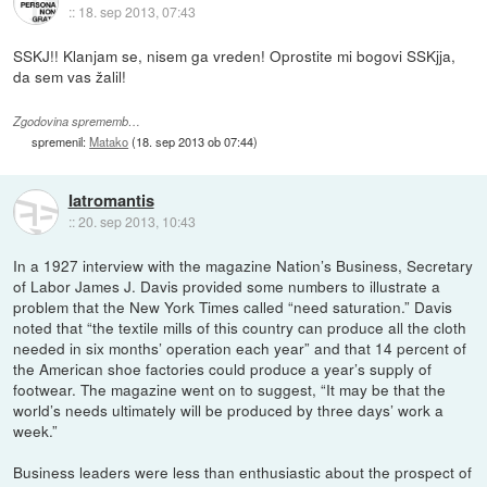
::
18. sep 2013, 07:43
SSKJ!! Klanjam se, nisem ga vreden! Oprostite mi bogovi SSKjja,
da sem vas žalil!
Zgodovina sprememb…
spremenil:
Matako
(
18. sep 2013 ob 07:44
)
Iatromantis
::
20. sep 2013, 10:43
In a 1927 interview with the magazine Nation’s Business, Secretary
of Labor James J. Davis provided some numbers to illustrate a
problem that the New York Times called “need saturation.” Davis
noted that “the textile mills of this country can produce all the cloth
needed in six months’ operation each year” and that 14 percent of
the American shoe factories could produce a year’s supply of
footwear. The magazine went on to suggest, “It may be that the
world’s needs ultimately will be produced by three days’ work a
week.”
Business leaders were less than enthusiastic about the prospect of