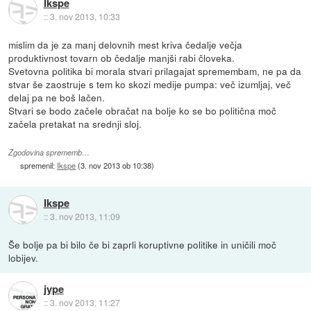
Ikspe
::
3. nov 2013, 10:33
mislim da je za manj delovnih mest kriva čedalje večja
produktivnost tovarn ob čedalje manjši rabi človeka.
Svetovna politika bi morala stvari prilagajat spremembam, ne pa da
stvar še zaostruje s tem ko skozi medije pumpa: več izumljaj, več
delaj pa ne boš lačen.
Stvari se bodo začele obračat na bolje ko se bo politična moč
začela pretakat na srednji sloj.
Zgodovina sprememb…
spremenil:
Ikspe
(
3. nov 2013 ob 10:38
)
Ikspe
::
3. nov 2013, 11:09
Še bolje pa bi bilo če bi zaprli koruptivne politike in uničili moč
lobijev.
jype
::
3. nov 2013, 11:27