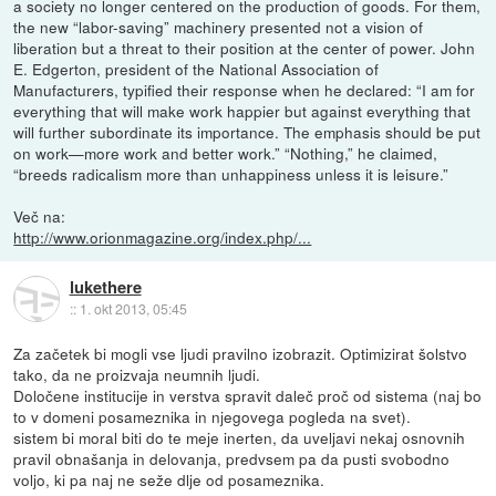
a society no longer centered on the production of goods. For them,
the new “labor-saving” machinery presented not a vision of
liberation but a threat to their position at the center of power. John
E. Edgerton, president of the National Association of
Manufacturers, typified their response when he declared: “I am for
everything that will make work happier but against everything that
will further subordinate its importance. The emphasis should be put
on work—more work and better work.” “Nothing,” he claimed,
“breeds radicalism more than unhappiness unless it is leisure.”
Več na:
http://www.orionmagazine.org/index.php/...
lukethere
::
1. okt 2013, 05:45
Za začetek bi mogli vse ljudi pravilno izobrazit. Optimizirat šolstvo
tako, da ne proizvaja neumnih ljudi.
Določene institucije in verstva spravit daleč proč od sistema (naj bo
to v domeni posameznika in njegovega pogleda na svet).
sistem bi moral biti do te meje inerten, da uveljavi nekaj osnovnih
pravil obnašanja in delovanja, predvsem pa da pusti svobodno
voljo, ki pa naj ne seže dlje od posameznika.