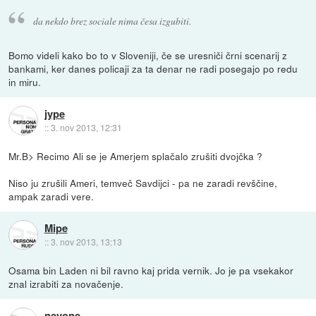
da nekdo brez sociale nima česa izgubiti.
Bomo videli kako bo to v Sloveniji, če se uresniči črni scenarij z
bankami, ker danes policaji za ta denar ne radi posegajo po redu
in miru.
jype
::
3. nov 2013, 12:31
Mr.B> Recimo Ali se je Amerjem splačalo zrušiti dvojčka ?
Niso ju zrušili Ameri, temveč Savdijci - pa ne zaradi revščine,
ampak zaradi vere.
Mipe
::
3. nov 2013, 13:13
Osama bin Laden ni bil ravno kaj prida vernik. Jo je pa vsekakor
znal izrabiti za novačenje.
nevone