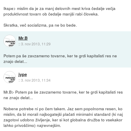
Ikspe> mislim da je za manj delovnih mest kriva čedalje večja
produktivnost tovarn ob čedalje manjši rabi človeka.
Skratka, več socializma, pa ne bo bede.
Mr.B
::
3. nov 2013, 11:29
Potem pa še zavzamemo tovarne, ker te grdi kapitalisti res ne
znajo delat...
jype
::
3. nov 2013, 11:34
Mr.B> Potem pa še zavzamemo tovarne, ker te grdi kapitalisti res
ne znajo delat...
Nobene potrebe ni po čem takem. Jaz sem popolnoma resen, ko
mislim, da bi morali najbogatejši plačati minimalni standard (ki naj
zagotovi udobno življenje, ker si kot globalna družba to vsekakor
lahko privoščimo) najrevnejšim.