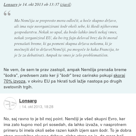
Lonsarg
je
14. okt 2013 ob 13:37
izjavil
:
Ma Nemčija se preprosto mora odločit, a hoče skupno državo,
ali ima raje neorganizirani šodr okoli sebe, ki škodi njihovemu
gospodarstvu. Nekak so upal, da bodo lahko imeli nekaj vmes,
nekak zorganiziral EU, da bo trg fajn deloval brez da bi moral
prenašati breme, ki ga pomeni skupna država nekomu, ki je
močnejši del te države(Nemčiji, pa mogoče še kaka Francija, to
je že za debatirat). Ampak ta vmes je zelo problematičen.
Ne vem, če sem te prav zastopil, ampak Nemčija prenaša breme
"šodra", predvsem zato ker ji "šodr" brez carinsko pokupi
skoraj
70% izvoza
, v okviru EU pa hkrati tudi lažje nastopa po drugih
svetovnih trgih.
Lonsarg
::
14. okt 2013, 18:28
No, saj ravno to je bil moj point. Nemčiji je všeč skupni Evro, ker
ima zato kupno moč pri sosedah, da lahko izvaža, v nasprotnem
primeru bi imela okoli sebe razen kakih izjem sam šodr. To je dobra
stran morebitne skupne države, slaba stran pa je, da mora bolj