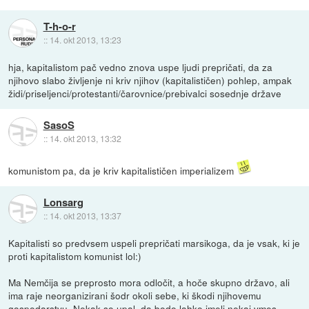
T-h-o-r
::
14. okt 2013, 13:23
hja, kapitalistom pač vedno znova uspe ljudi prepričati, da za
njihovo slabo življenje ni kriv njihov (kapitalističen) pohlep, ampak
židi/priseljenci/protestanti/čarovnice/prebivalci sosednje države
SasoS
::
14. okt 2013, 13:32
komunistom pa, da je kriv kapitalističen imperializem
Lonsarg
::
14. okt 2013, 13:37
Kapitalisti so predvsem uspeli prepričati marsikoga, da je vsak, ki je
proti kapitalistom komunist lol:)
Ma Nemčija se preprosto mora odločit, a hoče skupno državo, ali
ima raje neorganizirani šodr okoli sebe, ki škodi njihovemu
gospodarstvu. Nekak so upal, da bodo lahko imeli nekaj vmes,