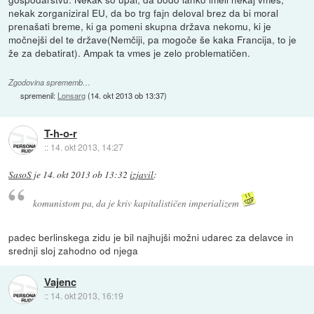
nekak zorganiziral EU, da bo trg fajn deloval brez da bi moral
prenašati breme, ki ga pomeni skupna država nekomu, ki je
močnejši del te države(Nemčiji, pa mogoče še kaka Francija, to je
že za debatirat). Ampak ta vmes je zelo problematičen.
Zgodovina sprememb…
spremenil:
Lonsarg
(
14. okt 2013 ob 13:37
)
T-h-o-r
::
14. okt 2013, 14:27
SasoS
je
14. okt 2013 ob 13:32
izjavil
:
komunistom pa, da je kriv kapitalističen imperializem
padec berlinskega zidu je bil najhujši možni udarec za delavce in
srednji sloj zahodno od njega
Vajenc
::
14. okt 2013, 16:19