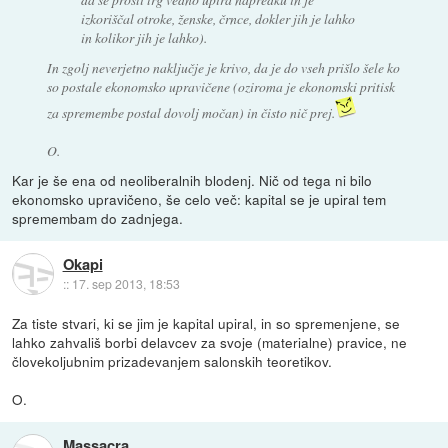
izkoriščal otroke, ženske, črnce, dokler jih je lahko
in kolikor jih je lahko).
In zgolj neverjetno naključje je krivo, da je do vseh prišlo šele ko
so postale ekonomsko upravičene (oziroma je ekonomski pritisk
za spremembe postal dovolj močan) in čisto nič prej.
O.
Kar je še ena od neoliberalnih blodenj. Nič od tega ni bilo
ekonomsko upravičeno, še celo več: kapital se je upiral tem
spremembam do zadnjega.
Okapi
::
17. sep 2013, 18:53
Za tiste stvari, ki se jim je kapital upiral, in so spremenjene, se
lahko zahvališ borbi delavcev za svoje (materialne) pravice, ne
človekoljubnim prizadevanjem salonskih teoretikov.
O.
Massacra