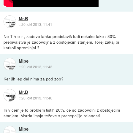
Mr.B
::
20. okt 2013, 11:41
No T-h-o-r , zadevo lahko predstaviš tudi nekako tako : 80%
prebivalstva je zadovoljna z obstoječim stanjem. Torej zakaj bi
karkoli spreminjal ?
Mipe
::
20. okt 2013, 11:43
Ker jih lep del nima za pod zob?
Mr.B
::
20. okt 2013, 11:46
In v čem je to problem tistih 20%, če so zadovolni z obstoječim
stanjem. Morda imajo težave s precepcijijo relanosti.
Mipe