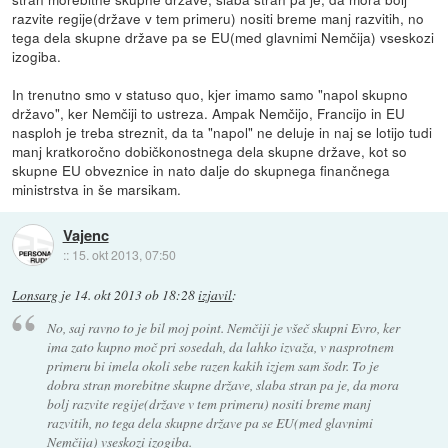
razvite regije(države v tem primeru) nositi breme manj razvitih, no
tega dela skupne države pa se EU(med glavnimi Nemčija) vseskozi
izogiba.
In trenutno smo v statuso quo, kjer imamo samo "napol skupno
državo", ker Nemčiji to ustreza. Ampak Nemčijo, Francijo in EU
nasploh je treba streznit, da ta "napol" ne deluje in naj se lotijo tudi
manj kratkoročno dobičkonostnega dela skupne države, kot so
skupne EU obveznice in nato dalje do skupnega finančnega
ministrstva in še marsikam.
Vajenc
::
15. okt 2013, 07:50
Lonsarg
je
14. okt 2013 ob 18:28
izjavil
:
No, saj ravno to je bil moj point. Nemčiji je všeč skupni Evro, ker
ima zato kupno moč pri sosedah, da lahko izvaža, v nasprotnem
primeru bi imela okoli sebe razen kakih izjem sam šodr. To je
dobra stran morebitne skupne države, slaba stran pa je, da mora
bolj razvite regije(države v tem primeru) nositi breme manj
razvitih, no tega dela skupne države pa se EU(med glavnimi
Nemčija) vseskozi izogiba.