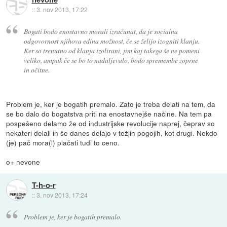
::
3. nov 2013, 17:22
Bogati bodo enostavno morali izračunat, da je socialna
odgovornost njihova edina možnost, če se želijo izogniti klanju.
Ker so trenutno od klanja izolirani, jim kaj takega še ne pomeni
veliko, ampak če se bo to nadaljevalo, bodo spremembe zoprne
in očitne.
Problem je, ker je bogatih premalo. Zato je treba delati na tem, da
se bo dalo do bogatstva priti na enostavnejše načine. Na tem pa
pospešeno delamo že od industrijske revolucije naprej, čeprav so
nekateri delali in še danes delajo v težjih pogojih, kot drugi. Nekdo
(je) pač mora(l) plačati tudi to ceno.
o+ nevone
T-h-o-r
::
3. nov 2013, 17:24
Problem je, ker je bogatih premalo.