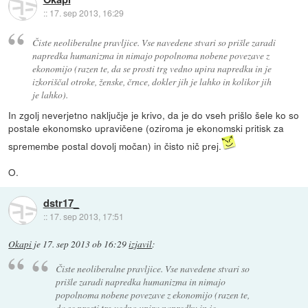
::
17. sep 2013, 16:29
Čiste neoliberalne pravljice. Vse navedene stvari so prišle zaradi
napredka humanizma in nimajo popolnoma nobene povezave z
ekonomijo (razen te, da se prosti trg vedno upira napredku in je
izkoriščal otroke, ženske, črnce, dokler jih je lahko in kolikor jih
je lahko).
In zgolj neverjetno naključje je krivo, da je do vseh prišlo šele ko so
postale ekonomsko upravičene (oziroma je ekonomski pritisk za
spremembe postal dovolj močan) in čisto nič prej.
O.
dstr17_
::
17. sep 2013, 17:51
Okapi
je
17. sep 2013 ob 16:29
izjavil
:
Čiste neoliberalne pravljice. Vse navedene stvari so
prišle zaradi napredka humanizma in nimajo
popolnoma nobene povezave z ekonomijo (razen te,
da se prosti trg vedno upira napredku in je