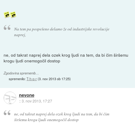
Na tem pa pospešeno delamo že od industrijske revolucije
naprej,
ne, od takrat naprej dela ozek krog ljudi na tem, da bi čim širšemu
krogu ljudi onemogočil dostop
Zgodovina sprememb…
spremenilo:
T-h-o-r
(
3. nov 2013 ob 17:25
)
nevone
::
3. nov 2013, 17:27
ne, od takrat naprej dela ozek krog ljudi na tem, da bi čim
širšemu krogu ljudi onemogočil dostop