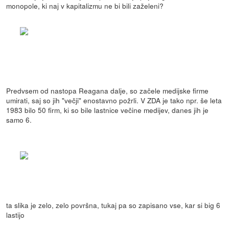
monopole, ki naj v kapitalizmu ne bi bili zaželeni?
Predvsem od nastopa Reagana dalje, so začele medijske firme
umirati, saj so jih "večji" enostavno požrli. V ZDA je tako npr. še leta
1983 bilo 50 firm, ki so bile lastnice večine medijev, danes jih je
samo 6.
ta slika je zelo, zelo površna, tukaj pa so zapisano vse, kar si big 6
lastijo