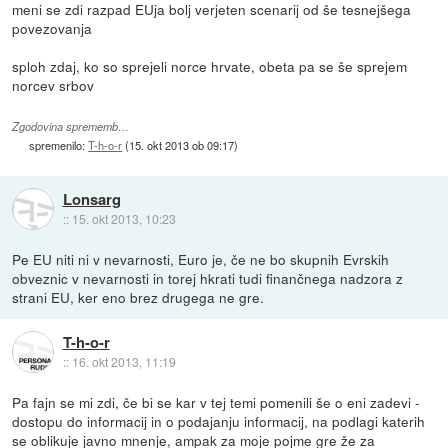
meni se zdi razpad EUja bolj verjeten scenarij od še tesnejšega
povezovanja
sploh zdaj, ko so sprejeli norce hrvate, obeta pa se še sprejem
norcev srbov
Zgodovina sprememb…
spremenilo:
T-h-o-r
(
15. okt 2013 ob 09:17
)
Lonsarg
::
15. okt 2013, 10:23
Pe EU niti ni v nevarnosti, Euro je, če ne bo skupnih Evrskih
obveznic v nevarnosti in torej hkrati tudi finančnega nadzora z
strani EU, ker eno brez drugega ne gre.
T-h-o-r
::
16. okt 2013, 11:19
Pa fajn se mi zdi, če bi se kar v tej temi pomenili še o eni zadevi -
dostopu do informacij in o podajanju informacij, na podlagi katerih
se oblikuje javno mnenje, ampak za moje pojme gre že za