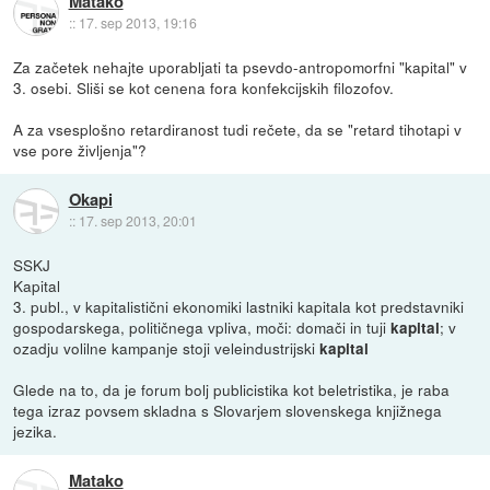
Matako
::
17. sep 2013, 19:16
Za začetek nehajte uporabljati ta psevdo-antropomorfni "kapital" v
3. osebi. Sliši se kot cenena fora konfekcijskih filozofov.
A za vsesplošno retardiranost tudi rečete, da se "retard tihotapi v
vse pore življenja"?
Okapi
::
17. sep 2013, 20:01
SSKJ
Kapital
3. publ., v kapitalistični ekonomiki lastniki kapitala kot predstavniki
gospodarskega, političnega vpliva, moči: domači in tuji
; v
kapital
ozadju volilne kampanje stoji veleindustrijski
kapital
Glede na to, da je forum bolj publicistika kot beletristika, je raba
tega izraz povsem skladna s Slovarjem slovenskega knjižnega
jezika.
Matako