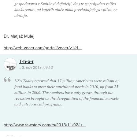
gospodarstvo v Smithovi definiciji, da gre za poljudno veliko
konkurentov, od katerih nihče nima prevladujočega vpliva, ne
obstaja.
Dr. Matjaž Mulej
http://web.vecer.com/portali/vecer/v1/d...
T-h-o-r
::
3. nov 2013, 09:12
USA Today reported that 37 million Americans were reliant on
food banks to meet their nutritional needs in 2010, up from 25
million in 2006. The numbers have only grown through the
recession brought on the deregulation of the financial markets
and cuts to social programs.
http://www.rawstory.com/rs/2013/11/02/u...