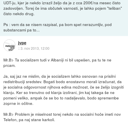
UDT-ju, kjer je nekdo izrazil željo da je z cca 200€/na mesec čisto
zadovoljen. Torej če ima občutek varnosti, je lahko pojem "teliban"
čisto nekdo drug.
Ps : vem da se nisem razpisal, pa bom spet nerazumljiv, pod
substancami pa to...
jype
::
3. nov 2013, 12:00
Mr.B> Ta socializem tudi v Albaniji ni bil uspešen, pa tu te ne
prcam.
Ja, saj jaz ne mislim, da je socializem lahko osnovan na prisilni
redistribuciji sredstev. Bogati bodo enostavno morali izračunat, da
je socialna odgovornost njihova edina možnost, če se želijo izogniti
klanju. Ker so trenutno od klanja izolirani, jim kaj takega še ne
pomeni veliko, ampak če se bo to nadaljevalo, bodo spremembe
zoprne in očitne.
Mr.B> Problem je miselnost torej nekdo na socialni hoče imeti nov
Telefon, pa naj stane karkoli.