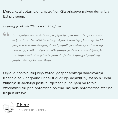
Morda kdaj potarnajo, ampak
Nemčija prispeva največ denarja v
EU proračun
.
Lonsarg
je
14. okt 2013 ob 18:28
izjavil
:
In trenutno smo v statuso quo, kjer imamo samo "napol skupno
državo", ker Nemčiji to ustreza. Ampak Nemčijo, Francijo in EU
nasploh je treba streznit, da ta "napol" ne deluje in naj se lotijo
tudi manj kratkoročno dobičkonostnega dela skupne države, kot
so skupne EU obveznice in nato dalje do skupnega finančnega
ministrstva in še marsikam.
Unija je nastala izključno zaradi gospodarskega sodelovanja.
Kasneje so v pogodbe unesli tudi druge dejavnike, kot so skupna
zunanja in socialna politika. Vprašanje, če nam bo ratalo
vzpostaviti skupno obrambno politiko, kaj šele spremembo statusa
unije v državo.
T-h-o-r
::
15. okt 2013, 09:17