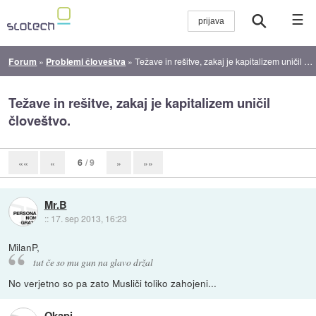
☰
Forum
»
Problemi človeštva
»
Težave in rešitve, zakaj je kapitalizem uničil človeštvo.
Težave in rešitve, zakaj je kapitalizem uničil
človeštvo.
6
/ 9
««
«
»
»»
Mr.B
::
17. sep 2013, 16:23
MilanP,
tut če so mu gun na glavo držal
No verjetno so pa zato Musliči toliko zahojeni...
Okapi