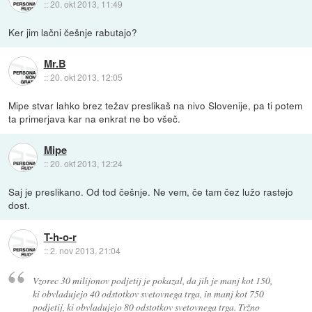
::
20. okt 2013, 11:49
Ker jim lačni češnje rabutajo?
Mr.B
::
20. okt 2013, 12:05
Mipe stvar lahko brez težav preslikaš na nivo Slovenije, pa ti potem
ta primerjava kar na enkrat ne bo všeč.
Mipe
::
20. okt 2013, 12:24
Saj je preslikano. Od tod češnje. Ne vem, če tam čez lužo rastejo
dost.
T-h-o-r
::
2. nov 2013, 21:04
Vzorec 30 milijonov podjetij je pokazal, da jih je manj kot 150,
ki obvladujejo 40 odstotkov svetovnega trga, in manj kot 750
podjetij, ki obvladujejo 80 odstotkov svetovnega trga. Tržno