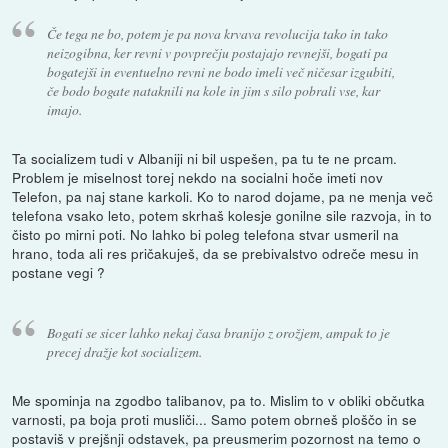
Če tega ne bo, potem je pa nova krvava revolucija tako in tako
neizogibna, ker revni v povprečju postajajo revnejši, bogati pa
bogatejši in eventuelno revni ne bodo imeli več ničesar izgubiti,
če bodo bogate nataknili na kole in jim s silo pobrali vse, kar
imajo.
Ta socializem tudi v Albaniji ni bil uspešen, pa tu te ne prcam.
Problem je miselnost torej nekdo na socialni hoče imeti nov
Telefon, pa naj stane karkoli. Ko to narod dojame, pa ne menja več
telefona vsako leto, potem skrhaš kolesje gonilne sile razvoja, in to
čisto po mirni poti. No lahko bi poleg telefona stvar usmeril na
hrano, toda ali res pričakuješ, da se prebivalstvo odreče mesu in
postane vegi ?
Bogati se sicer lahko nekaj časa branijo z orožjem, ampak to je
precej dražje kot socializem.
Me spominja na zgodbo talibanov, pa to. Mislim to v obliki občutka
varnosti, pa boja proti musliči... Samo potem obrneš ploščo in se
postaviš v prejšnji odstavek, pa preusmerim pozornost na temo o