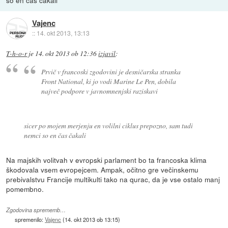
Vajenc
::
14. okt 2013, 13:13
T-h-o-r
je
14. okt 2013 ob 12:36
izjavil
:
Prvič v francoski zgodovini je desničarska stranka
Front National, ki jo vodi Marine Le Pen, dobila
največ podpore v javnomnenjski raziskavi
sicer po mojem merjenju en volilni ciklus prepozno, sam tudi
nemci so en čas čakali
Na majskih volitvah v evropski parlament bo ta francoska klima
škodovala vsem evropejcem. Ampak, očitno gre večinskemu
prebivalstvu Francije multikulti tako na qurac, da je vse ostalo manj
pomembno.
Zgodovina sprememb…
spremenilo:
Vajenc
(
14. okt 2013 ob 13:15
)