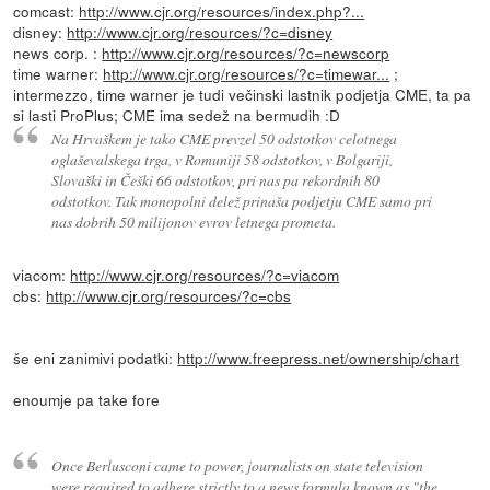
comcast:
http://www.cjr.org/resources/index.php?...
disney:
http://www.cjr.org/resources/?c=disney
news corp. :
http://www.cjr.org/resources/?c=newscorp
time warner:
http://www.cjr.org/resources/?c=timewar...
;
intermezzo, time warner je tudi večinski lastnik podjetja CME, ta pa
si lasti ProPlus; CME ima sedež na bermudih :D
Na Hrvaškem je tako CME prevzel 50 odstotkov celotnega
oglaševalskega trga, v Romuniji 58 odstotkov, v Bolgariji,
Slovaški in Češki 66 odstotkov, pri nas pa rekordnih 80
odstotkov. Tak monopolni delež prinaša podjetju CME samo pri
nas dobrih 50 milijonov evrov letnega prometa.
viacom:
http://www.cjr.org/resources/?c=viacom
cbs:
http://www.cjr.org/resources/?c=cbs
še eni zanimivi podatki:
http://www.freepress.net/ownership/chart
enoumje pa take fore
Once Berlusconi came to power, journalists on state television
were required to adhere strictly to a news formula known as "the