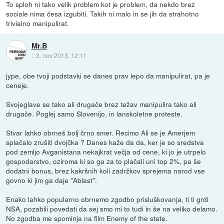
To sploh ni tako velik problem kot je problem, da nekdo brez
sociale nima česa izgubiti. Takih ni malo in se jih da strahotno
trivialno manipulirat.
Mr.B
::
3. nov 2013, 12:11
jype, obe tvoji podstavki se danes prav lepo da manipulirat, pa je
ceneje.
Svojeglave se tako ali drugače brez težav manipulira tako ali
drugače. Poglej samo Slovenijo, in lanskoletne proteste.
Stvar lahko obrneš bolj črno smer. Recimo Ali se je Amerjem
splačalo zrušiti dvojčka ? Danes kaže da da, ker je so sredstva
pod zemljo Avganistana nekajkrat večja od cene, ki jo je utrpelo
gospodarstvo, oziroma ki so ga za to plačali uni top 2%, pa še
dodatni bonus, brez kakršnih koli zadržkov sprejema narod vse
govno ki jim ga daje "Ablast".
Enako lahko popularno obrnemo zgodbo prisluškovanja, ti ti grdi
NSA, pozabili povedati da sej smo mi to tudi in še na veliko delamo.
No zgodba me spominja na film Enemy of the state.