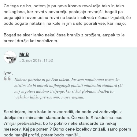
Če tega ne bo, potem je pa nova krvava revolucija tako in tako
neizogibna, ker revni v povprečju postajajo revnejši, bogati pa
bogatejši in eventuelno revni ne bodo imeli več ničesar izgubiti, če
bodo bogate nataknili na kole in jim s silo pobrali vse, kar imajo.
Bogati se sicer lahko nekaj časa branijo z orožjem, ampak to je
precej dražje kot socializem.
Mr.B
::
3. nov 2013, 11:52
jype,
Nobene potrebe ni po čem takem. Jaz sem popolnoma resen, ko
mislim, da bi morali najbogatejši plačati minimalni standard (ki
naj zagotovi udobno življenje, ker si kot globalna družba to
vsekakor lahko privoščimo) najrevnejšim.
Se strinjam, toda kako to razporediti, da bodo vsi zadovoljni z
dobljenim minimalnim-standardom. Če vse te $ razdelimo med
7miljar prebivalstva, bo to pokrilo neke standarde za nekaj
mesecev. Kaj pa potem ? Bomo cene izdelkov znižali, samo potem
bodo manjši profiti, potem bodo manjši....