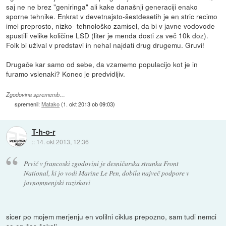
saj ne ne brez "geniringa" ali kake današnji generaciji enako
sporne tehnike. Enkrat v devetnajsto-šestdesetih je en stric recimo
imel preprosto, nizko- tehnološko zamisel, da bi v javne vodovode
spustili velike količine LSD (liter je menda dosti za več 10k doz).
Folk bi užival v predstavi in nehal najdati drug drugemu. Gruvi!
Drugače kar samo od sebe, da vzamemo populacijo kot je in
furamo vsienaki? Konec je predvidljiv.
Zgodovina sprememb…
spremenil:
Matako
(
1. okt 2013 ob 09:03
)
T-h-o-r
::
14. okt 2013, 12:36
Prvič v francoski zgodovini je desničarska stranka Front
National, ki jo vodi Marine Le Pen, dobila največ podpore v
javnomnenjski raziskavi
sicer po mojem merjenju en volilni ciklus prepozno, sam tudi nemci
so en čas čakali