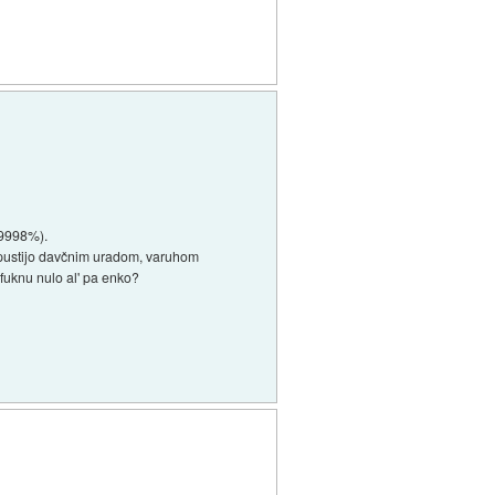
999998%).
e pustijo davčnim uradom, varuhom
 fuknu nulo al' pa enko?