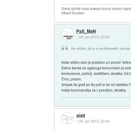
Great spirits have always found violent opp
Albert Einstein
PaX_MaN
::
28. jan 2013, 20:35
Jaz mislim, da se te problematike zaveda v
Kolkr slišim okol je problem un promil "elitn
Edina šansa za ugabuga komunizem je potem d
konkurence, policiji, sodiščem, skratka, fu
Črnc, prosm.
Ampak če greš po tej poti si že od začetka f 
Indija koromandija za v pravljico, skratka.
sidd
::
28. jan 2013, 20:49