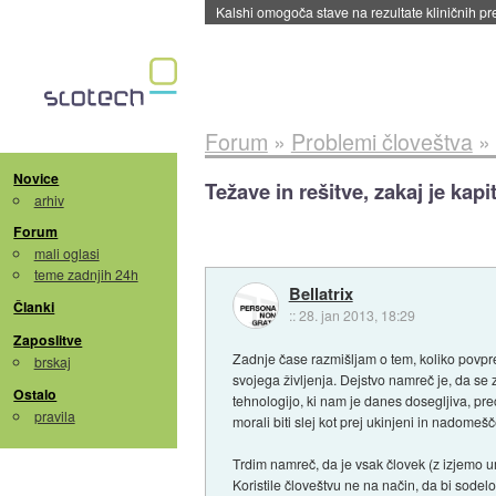
Sandisk že prodal več kot polovico SSD-jev za 
Forum
»
Problemi človeštva
»
Novice
Težave in rešitve, zakaj je kapi
arhiv
Forum
mali oglasi
teme zadnjih 24h
Bellatrix
Članki
::
28. jan 2013, 18:29
Zaposlitve
Zadnje čase razmišljam o tem, koliko povpre
brskaj
svojega življenja. Dejstvo namreč je, da se 
Ostalo
tehnologijo, ki nam je danes dosegljiva, prec
pravila
morali biti slej kot prej ukinjeni in nadomešč
Trdim namreč, da je vsak človek (z izjemo um
Koristile človeštvu ne na način, da bi sodel