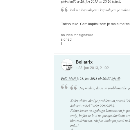
globalna80
je
28. jan 2013 ob 20:20
izjavil
:
kakšen kapitalizem? kapitalizem je mala 
Točno tako. Sam kapitalizem je mala mal'ca 
no idea for signature
signed
I
Bellatrix
::
28. jan 2013, 21:02
PaX_MaN
je
28. jan 2013 ob 20:35
izjavil
:
Jaz mislim, da se te problematike z
Kolkr slišim okol je problem un promil "el
dol visi za keš"(=99.999998%).
Edina šansa za ugabuga komunizem je potem
srsly, bojda se le-ti ne pustijo davčnim u
blown državam, zdej se bodo pa pustil nek
enko?