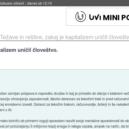
naslednji dve leti
::
danes ob 11:37
Težave in rešitve, zakaj je kapitalizem uničil človešt
talizem uničil človeštvo.
čen zemljan prispeva k napredku družbe in kaj je privedlo do stanja v katerem več
zavoljo ohranjanja zaposlenosti, število delavcev za tekočimi traki in pred računalni
ej enostavno izvesti. Delavci za tekočim trakom, računovodje, šoferji in še nekateri 
eni z AI.
sko bolnih) ob primerni vzgoji sposoben razviti svoje mentalne sposobnosti do stopn
oval pri proizvajanju 5 milijonov kopij enega in istega copata, ampak na način, da b