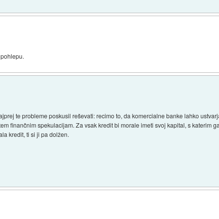
 pohlepu.
najprej te probleme poskusil reševati: recimo to, da komercialne banke lahko ustvar
m finančnim spekulacijam. Za vsak kredit bi morale imeti svoj kapital, s katerim ga 
 kredit, ti si ji pa dolžen.
)