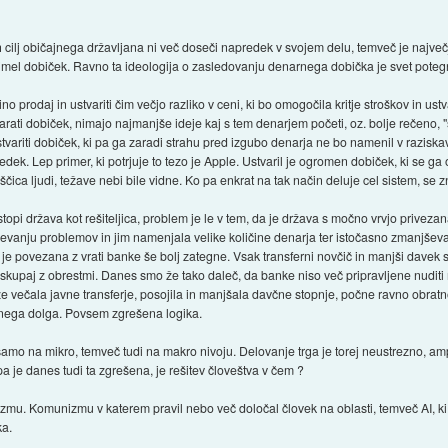
 cilj običajnega državljana ni več doseči napredek v svojem delu, temveč je največji
 imel dobiček. Ravno ta ideologija o zasledovanju denarnega dobička je svet potegni
no prodaj in ustvariti čim večjo razliko v ceni, ki bo omogočila kritje stroškov in ust
rigarati dobiček, nimajo najmanjše ideje kaj s tem denarjem početi, oz. bolje rečeno, 
 ustvariti dobiček, ki pa ga zaradi strahu pred izgubo denarja ne bo namenil v razisk
edek. Lep primer, ki potrjuje to tezo je Apple. Ustvaril je ogromen dobiček, ki se ga o
ica ljudi, težave nebi bile vidne. Ko pa enkrat na tak način deluje cel sistem, se zn
stopi država kot rešiteljica, problem je le v tem, da je država s močno vrvjo priveza
evanju problemov in jim namenjala velike količine denarja ter istočasno zmanjševa
ki je povezana z vrati banke še bolj zategne. Vsak transferni novčič in manjši dave
ti skupaj z obrestmi. Danes smo že tako daleč, da banke niso več pripravljene nuditi 
 večala javne transferje, posojila in manjšala davčne stopnje, počne ravno obratno.
nega dolga. Povsem zgrešena logika.
samo na mikro, temveč tudi na makro nivoju. Delovanje trga je torej neustrezno, amp
a je danes tudi ta zgrešena, je rešitev človeštva v čem ?
mu. Komunizmu v katerem pravil nebo več določal človek na oblasti, temveč AI, ki b
ka.