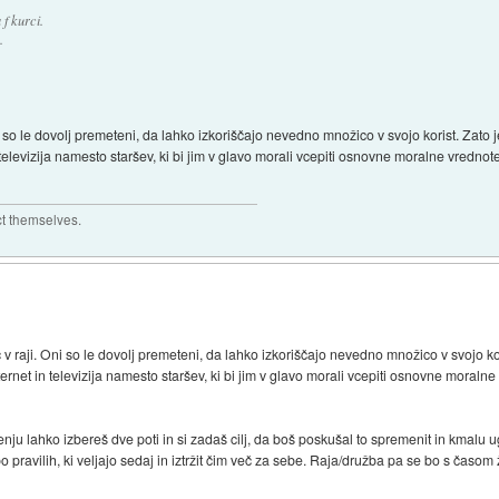
 f kurci.
.
ni so le dovolj premeteni, da lahko izkoriščajo nevedno množico v svojo korist. Zato 
elevizija namesto staršev, ki bi jim v glavo morali vcepiti osnovne moralne vrednote 
ct themselves.
eč v raji. Oni so le dovolj premeteni, da lahko izkoriščajo nevedno množico v svojo k
rnet in televizija namesto staršev, ki bi jim v glavo morali vcepiti osnovne moralne 
u lahko izbereš dve poti in si zadaš cilj, da boš poskušal to spremenit in kmalu ugo
po pravilih, ki veljajo sedaj in iztržit čim več za sebe. Raja/družba pa se bo s časom