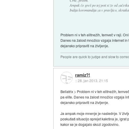
Črnc, prosm.
Ampak če greš po tej poti si že od začetka
Indija koromandija za v pravljico, skratka
Problem ni v teh elitnežih, temveč v raji. O
Danes na žalost množico vzgaja internet in t
dejansko pripraviti na življenje.
People are quick to judge and slow to corre
ramiz?!
::
28. jan 2013, 21:15
Bellatrix > Problem ni v teh elitnežih, temv
pa elite. Danes na žalost množico vzgaja inte
dejansko pripraviti na življenje.
Ja ampak moje mnenje je naslednje. V življenj
poskušaš situacijo sprejet kakršna je, igrat 
kakor se je dogajalo skozi zgodovino.