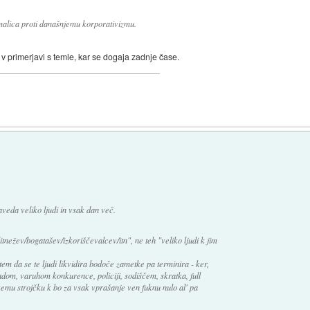
malica proti današnjemu korporativizmu.
v primerjavi s temle, kar se dogaja zadnje čase.
aveda veliko ljudi in vsak dan več.
itnežev/bogatašev/izkoriščevalcev/itn", ne teh "veliko ljudi k jim
 da se te ljudi likvidira bodoče zametke pa terminira - ker,
radom, varuhom konkurence, policiji, sodiščem, skratka, full
emu strojčku k bo za vsak vprašanje ven fuknu nulo al' pa