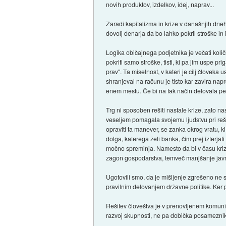
novih produktov, izdelkov, idej, naprav...
Zaradi kapitalizma in krize v današnjih dneh
dovolj denarja da bo lahko pokril stroške in
Logika običajnega podjetnika je večati količi
pokriti samo stroške, tisti, ki pa jim uspe p
prav". Ta miselnost, v kateri je cilj človeka
shranjeval na računu je tisto kar zavira napr
enem mestu. Če bi na tak način delovala pešč
Trg ni sposoben rešiti nastale krize, zato na
veseljem pomagala svojemu ljudstvu pri reš
opraviti ta manever, se zanka okrog vratu, 
dolga, katerega želi banka, čim prej izterja
močno spreminja. Namesto da bi v času krize
zagon gospodarstva, temveč manjšanje jav
Ugotovili smo, da je mišljenje zgrešeno ne 
pravilnim delovanjem državne politike. Ker p
Rešitev človeštva je v prenovljenem komuniz
razvoj skupnosti, ne pa dobička posamezni