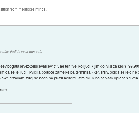
osition from mediocre minds.
eliko ljudi in vsak dan več.
ežev/bogatašev/izkoriščevalcev/itn", ne teh "veliko ljudi k jim dol visi za keš"(=99.
a se te ljudi likvidira bodoče zametke pa terminira - ker, srsly, bojda se le-ti n
ll blown državam, zdej se bodo pa pustil nekemu strojčku k bo za vsak vprašanje ven
kurci.