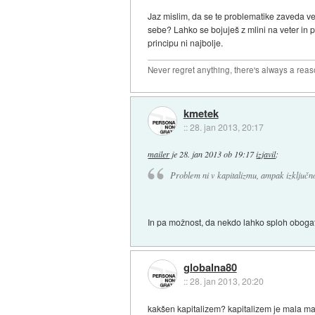
Jaz mislim, da se te problematike zaveda vel
sebe? Lahko se bojuješ z mlini na veter in p
principu ni najbolje.
Never regret anything, there's always a rea
kmetek
::
28. jan 2013, 20:17
mailer
je
28. jan 2013 ob 19:17
izjavil
:
Problem ni v kapitalizmu, ampak izključn
In pa možnost, da nekdo lahko sploh obogat
globalna80
::
28. jan 2013, 20:20
kakšen kapitalizem? kapitalizem je mala ma