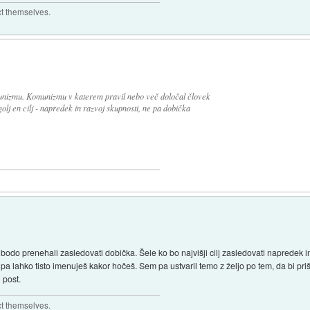
ct themselves.
unizmu. Komunizmu v katerem pravil nebo več določal človek
golj en cilj - napredek in razvoj skupnosti, ne pa dobička
odo prenehali zasledovati dobička. Šele ko bo najvišji cilj zasledovati napredek in 
 pa lahko tisto imenuješ kakor hočeš. Sem pa ustvaril temo z željo po tem, da bi p
 post.
ct themselves.