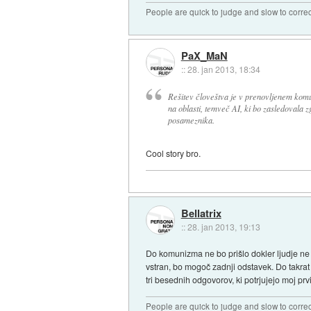
People are quick to judge and slow to corre
PaX_MaN
::
28. jan 2013, 18:34
Rešitev človeštva je v prenovljenem kom
na oblasti, temveč AI, ki bo zasledovala z
posameznika.
Cool story bro.
Bellatrix
::
28. jan 2013, 19:13
Do komunizma ne bo prišlo dokler ljudje ne b
vstran, bo mogoč zadnji odstavek. Do takrat
tri besednih odgovorov, ki potrjujejo moj prvi
People are quick to judge and slow to corre