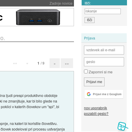
Išči:
Zadnje novice
vo.
Prijava
««
«
1
/ 9
»
»»
Zapomni si me
ina ljudi prespi produktivno obdobje
ki ne zmanjšuje, kar bi bilo glede na
poklici v katerih človekov um "spi", bi
nov uporabnik
pozabili geslo?
je, na kateri bi koristile človeštvu.
i človek sodeloval pri procesu ustvarjanja