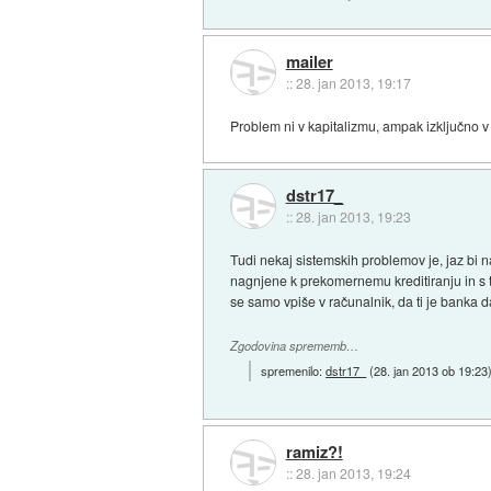
mailer
::
28. jan 2013, 19:17
Problem ni v kapitalizmu, ampak izključno v
dstr17_
::
28. jan 2013, 19:23
Tudi nekaj sistemskih problemov je, jaz bi 
nagnjene k prekomernemu kreditiranju in s te
se samo vpiše v računalnik, da ti je banka dala
Zgodovina sprememb…
spremenilo:
dstr17_
(
28. jan 2013 ob 19:23
ramiz?!
::
28. jan 2013, 19:24