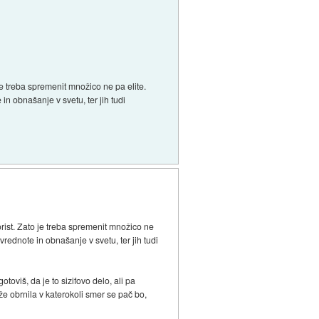
je treba spremenit množico ne pa elite.
in obnašanje v svetu, ter jih tudi
orist. Zato je treba spremenit množico ne
vrednote in obnašanje v svetu, ter jih tudi
toviš, da je to sizifovo delo, ali pa
 že obrnila v katerokoli smer se pač bo,