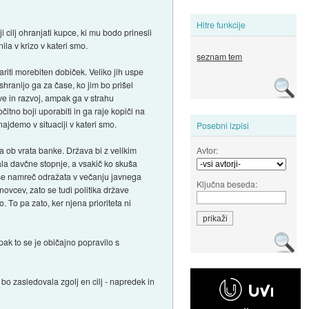
Hitre funkcije
 cilj ohranjati kupce, ki mu bodo prinesli
la v krizo v kateri smo.
seznam tem
variti morebiten dobiček. Veliko jih uspe
"shranijo ga za čase, ko jim bo prišel
ave in razvoj, ampak ga v strahu
čitno boji uporabiti in ga raje kopiči na
ajdemo v situaciji v kateri smo.
Posebni izpisi
Avtor:
na ob vrata banke. Država bi z velikim
la davčne stopnje, a vsakič ko skuša
k se namreč odražata v večanju javnega
Ključna beseda:
novcev, zato se tudi politika države
 To pa zato, ker njena prioriteta ni
ak to se je običajno popravilo s
o zasledovala zgolj en cilj - napredek in