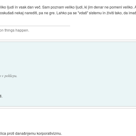
iko ljudi in vsak dan več. Sam poznam veliko ljudi, ki jim denar ne pomeni veliko. 
oskušaš nekaj narediti, pa ne gre. Lahko pa se "vdaš" sistemu in živiš tako, da imaš
son things happen.
o v pohlepu.
i.
lica proti današnjemu korporativizmu.