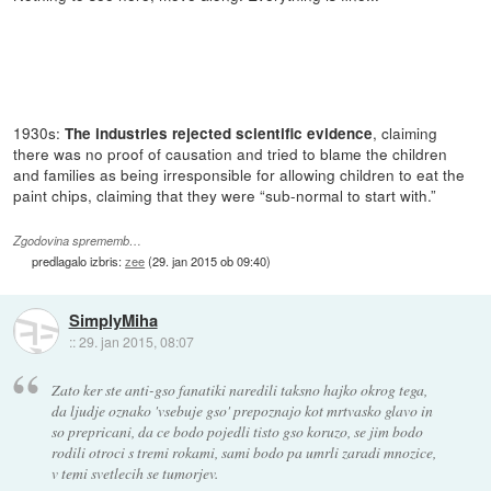
1930s:
, claiming
The industries rejected scientific evidence
there was no proof of causation and tried to blame the children
and families as being irresponsible for allowing children to eat the
paint chips, claiming that they were “sub-normal to start with.”
Zgodovina sprememb…
predlagalo izbris:
zee
(
29. jan 2015 ob 09:40
)
SimplyMiha
::
29. jan 2015, 08:07
Zato ker ste anti-gso fanatiki naredili taksno hajko okrog tega,
da ljudje oznako 'vsebuje gso' prepoznajo kot mrtvasko glavo in
so prepricani, da ce bodo pojedli tisto gso koruzo, se jim bodo
rodili otroci s tremi rokami, sami bodo pa umrli zaradi mnozice,
v temi svetlecih se tumorjev.