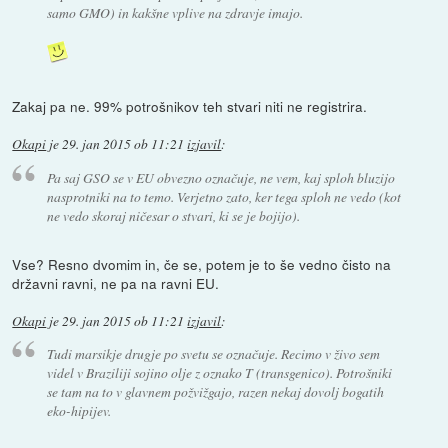
samo GMO) in kakšne vplive na zdravje imajo.
Zakaj pa ne. 99% potrošnikov teh stvari niti ne registrira.
Okapi
je
29. jan 2015 ob 11:21
izjavil
:
Pa saj GSO se v EU obvezno označuje, ne vem, kaj sploh bluzijo
nasprotniki na to temo. Verjetno zato, ker tega sploh ne vedo (kot
ne vedo skoraj ničesar o stvari, ki se je bojijo).
Vse? Resno dvomim in, če se, potem je to še vedno čisto na
državni ravni, ne pa na ravni EU.
Okapi
je
29. jan 2015 ob 11:21
izjavil
:
Tudi marsikje drugje po svetu se označuje. Recimo v živo sem
videl v Braziliji sojino olje z oznako T (transgenico). Potrošniki
se tam na to v glavnem požvižgajo, razen nekaj dovolj bogatih
eko-hipijev.