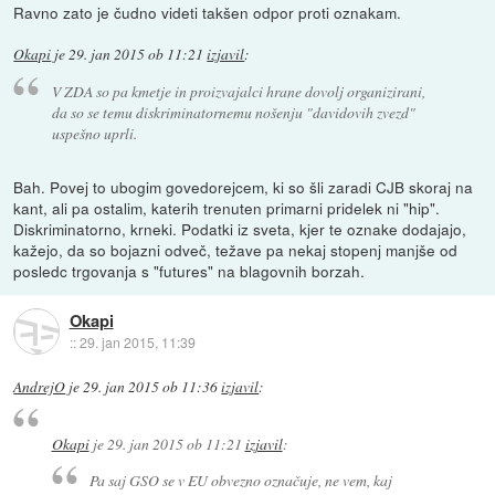
Ravno zato je čudno videti takšen odpor proti oznakam.
Okapi
je
29. jan 2015 ob 11:21
izjavil
:
V ZDA so pa kmetje in proizvajalci hrane dovolj organizirani,
da so se temu diskriminatornemu nošenju "davidovih zvezd"
uspešno uprli.
Bah. Povej to ubogim govedorejcem, ki so šli zaradi CJB skoraj na
kant, ali pa ostalim, katerih trenuten primarni pridelek ni "hip".
Diskriminatorno, krneki. Podatki iz sveta, kjer te oznake dodajajo,
kažejo, da so bojazni odveč, težave pa nekaj stopenj manjše od
posledc trgovanja s "futures" na blagovnih borzah.
Okapi
::
29. jan 2015, 11:39
AndrejO
je
29. jan 2015 ob 11:36
izjavil
:
Okapi
je
29. jan 2015 ob 11:21
izjavil
:
Pa saj GSO se v EU obvezno označuje, ne vem, kaj