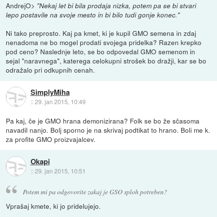
AndrejO>
"Nekaj let bi bila prodaja nizka, potem pa se bi stvari
lepo postavile na svoje mesto in bi bilo tudi gonje konec."
Ni tako preprosto. Kaj pa kmet, ki je kupil GMO semena in zdaj
nenadoma ne bo mogel prodati svojega pridelka? Razen krepko
pod ceno? Naslednje leto, se bo odpovedal GMO semenom in
sejal "naravnega", katerega celokupni strošek bo dražji, kar se bo
odražalo pri odkupnih cenah.
SimplyMiha
::
29. jan 2015, 10:49
Pa kaj, če je GMO hrana demonizirana? Folk se bo že sčasoma
navadil nanjo. Bolj sporno je na skrivaj podtikat to hrano. Boli me k.
za profite GMO proizvajalcev.
Okapi
::
29. jan 2015, 10:51
Potem mi pa odgovorite zakaj je GSO sploh potreben?
Vprašaj kmete, ki jo pridelujejo.