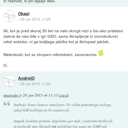
in resitvah, ki jim lajsajo delo.
Okapi
::
29. jan 2015, 11:28
Ali, kot je pred skoraj 30 leti na neki okrogli mizi o bio-eko pridelavi
(takrat še niso bile v igri GSO, samo škropljenje in monokulture)
rekel sošolec, ni ga boljšega jabčka kot je škrlupast jabček.
Malenkosti, kot so strupeni mikotoksini, zanemarimo.
O.
AndrejO
::
29. jan 2015, 11:36
imagodei
je
29. jan 2015 ob 11:13
izjavil
:
Andrejo, konec koncev imaš prav. Ne vidim pametnega razloga,
zakaj GM rastlinja ne bi označevali.
Ampak, bodimo pošteni. Zapišimo gor tudi, s katerimi herbicidi
in pesticidi smo škropili
vse
poljščine (ne samo ne-GMO ali