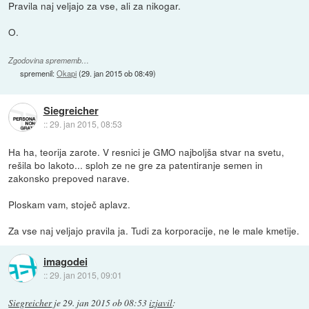
Pravila naj veljajo za vse, ali za nikogar.
O.
Zgodovina sprememb…
spremenil:
Okapi
(
29. jan 2015 ob 08:49
)
Siegreicher
::
29. jan 2015, 08:53
Ha ha, teorija zarote. V resnici je GMO najboljša stvar na svetu,
rešila bo lakoto... sploh ze ne gre za patentiranje semen in
zakonsko prepoved narave.
Ploskam vam, stoječ aplavz.
Za vse naj veljajo pravila ja. Tudi za korporacije, ne le male kmetije.
imagodei
::
29. jan 2015, 09:01
Siegreicher
je
29. jan 2015 ob 08:53
izjavil
: