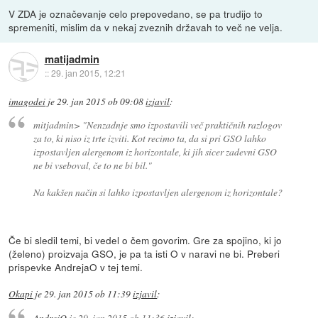
V ZDA je označevanje celo prepovedano, se pa trudijo to
spremeniti, mislim da v nekaj zveznih državah to več ne velja.
matijadmin
::
29. jan 2015, 12:21
imagodei
je
29. jan 2015 ob 09:08
izjavil
:
mitjadmin>
"Nenzadnje smo izpostavili več praktičnih razlogov
za to, ki niso iz trte izviti. Kot recimo ta, da si pri GSO lahko
izpostavljen alergenom iz horizontale, ki jih sicer zadevni GSO
ne bi vseboval, če to ne bi bil."
Na kakšen način si lahko izpostavljen alergenom iz horizontale?
Če bi sledil temi, bi vedel o čem govorim. Gre za spojino, ki jo
(želeno) proizvaja GSO, je pa ta isti O v naravi ne bi. Preberi
prispevke AndrejaO v tej temi.
Okapi
je
29. jan 2015 ob 11:39
izjavil
:
AndrejO
je
29. jan 2015 ob 11:36
izjavil
: