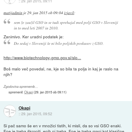
::
29. jan 2015, 09:11
matijadmin
je
29. jan 2015 ob 09:04
izjavil
:
sem že zaužil GSO in se tudi sprehajal med polji GSO v Sloveniji
in to med leti 2007 in 2010.
Zanimivo. Ker uradni podatek je:
Do sedaj v Sloveniji še ni bilo poljskih poskusov z GSO.
http://www.biotechnology-gmo.gov.si/slo...
Boš malo več povedal, ne, kje so bila ta polja in kaj je raslo na
njih?
Zgodovina sprememb…
spremenil:
Okapi
(
29. jan 2015 ob 09:11
)
Okapi
::
29. jan 2015, 09:52
Si pač samo še en v množici tistih, ki misli, da so vsi GSO enaki.
Ene je treba škropiti, enih ni treba. Ene je treba manj kot klasične