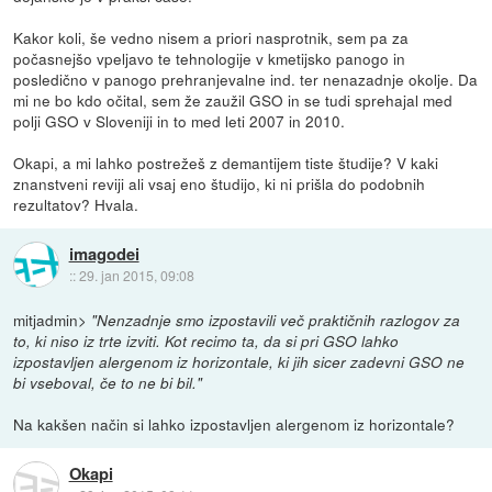
Kakor koli, še vedno nisem a priori nasprotnik, sem pa za
počasnejšo vpeljavo te tehnologije v kmetijsko panogo in
posledično v panogo prehranjevalne ind. ter nenazadnje okolje. Da
mi ne bo kdo očital, sem že zaužil GSO in se tudi sprehajal med
polji GSO v Sloveniji in to med leti 2007 in 2010.
Okapi, a mi lahko postrežeš z demantijem tiste študije? V kaki
znanstveni reviji ali vsaj eno študijo, ki ni prišla do podobnih
rezultatov? Hvala.
imagodei
::
29. jan 2015, 09:08
mitjadmin>
"Nenzadnje smo izpostavili več praktičnih razlogov za
to, ki niso iz trte izviti. Kot recimo ta, da si pri GSO lahko
izpostavljen alergenom iz horizontale, ki jih sicer zadevni GSO ne
bi vseboval, če to ne bi bil."
Na kakšen način si lahko izpostavljen alergenom iz horizontale?
Okapi