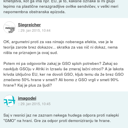
kmetijstva, kot ga ima npr. EU, je to, kakšne oznake si mi glupi
lepimo na plastične nerazgradljive ovitke sendvičev, v veliki meri
nepomembna obstranska epizoda.
Siegreicher
::
29. jan 2015, 10:44
OK, argumetni proti za vas nimajo nobenega efekta, vse je le
teorija zarote brez dokazov... skratka za vas nič ni dokaz, nema
ništa ne priznajem ja ovaj sud.
Potem mi pa odgovorite zakaj je GSO sploh potreben? Zakaj so
navkljub GSOju v Afriki in Izraelu še zmeraj lačni otroci? A je lakota
krivda izključno EU, ker ne dovoli GSO, kljub temu da že brez GSO
zmečemo 50% hrane v smeti? Ali bomo z GSO vrgli v smeti 90%
hrane? Kaj je plus za ljudi?
imagodei
::
29. jan 2015, 10:45
Saj v resnici jaz ne zaznam nekega hudega odpora proti nalepki
"GMO" na hrani. Gre za odpor proti demoniziranju te hrane.