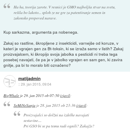
Ha ha, teorija zarote. V resnici je GMO najboljša stvar na svetu,
rešila bo lakoto... sploh ze ne gre za patentiranje semen in
zakonsko prepoved narave.
Kup sarkazma, argumenta pa nobenega.
Zakaj so rastline, škropljene z insekticidi, varnejše od koruze, v
kateri je vgrajen gen za Bt-toksin, ki se izraža samo v listih? Zakaj
proizvajalcem, ki škropijo svoja jabolka s pesticidi ni treba tega
posebej navajati, če pa je v jabolko vgrajen en sam gen, ki zavira
gnitje, pa bi to moralo biti označeno?
matijadmin
::
29. jan 2015, 09:04
BigWhale
je
29. jan 2015 ob 07:50
izjavil
:
SeMiNeSanja
je
28. jan 2015 ob 23:36
izjavil
:
Proizvajalci so dolžni na izdelke navajati
sestavine....
Pri GSO bi se pa temu radi ognili? Zakajže?