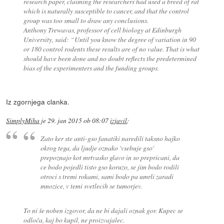
research paper, claiming the researchers had used a breed of rat
which is naturally susceptible to cancer, and that the control
group was too small to draw any conclusions.
Anthony Trewavas, professor of cell biology at Edinburgh
University, said: “Until you know the degree of variation in 90
or 180 control rodents these results are of no value. That is what
should have been done and no doubt reflects the predetermined
bias of the experimenters and the funding groups.
Iz zgornjega clanka.
SimplyMiha
je
29. jan 2015 ob 08:07
izjavil
:
Zato ker ste anti-gso fanatiki naredili taksno hajko
okrog tega, da ljudje oznako 'vsebuje gso'
prepoznajo kot mrtvasko glavo in so prepricani, da
ce bodo pojedli tisto gso koruzo, se jim bodo rodili
otroci s tremi rokami, sami bodo pa umrli zaradi
mnozice, v temi svetlecih se tumorjev.
To ni še noben izgovor, da ne bi dajali oznak gor. Kupec se
odloča, kaj bo kupil, ne proizvajalec.