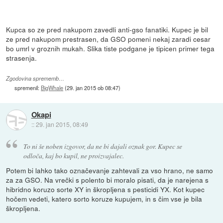
Kupca so ze pred nakupom zavedli anti-gso fanatiki. Kupec je bil
ze pred nakupom prestrasen, da GSO pomeni nekaj zaradi cesar
bo umrl v groznih mukah. Slika tiste podgane je tipicen primer tega
strasenja.
Zgodovina sprememb…
spremenil:
BigWhale
(
29. jan 2015 ob 08:47
)
Okapi
::
29. jan 2015, 08:49
To ni še noben izgovor, da ne bi dajali oznak gor. Kupec se
odloča, kaj bo kupil, ne proizvajalec.
Potem bi lahko tako označevanje zahtevali za vso hrano, ne samo
za za GSO. Na vrečki s polento bi moralo pisati, da je narejena s
hibridno koruzo sorte XY in škropljena s pesticidi YX. Kot kupec
hočem vedeti, katero sorto koruze kupujem, in s čim vse je bila
škropljena.