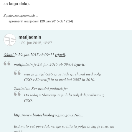
za koga dela).
Zgodovina sprememb…
spremenil:
matijadmin
(
29. jan 2015 ob 12:24
)
matijadmin
::
29. jan 2015, 12:27
Okapi
je
29. jan 2015 ob 09:11
izjavil
:
matijadmin
je
29. jan 2015 ob 09:04
izjavil
:
sem že zaužil GSO in se tudi sprehajal med polji
GSO v Sloveniji in to med leti 2007 in 2010.
Zanimivo. Ker uradni podatek je:
Do sedaj v Sloveniji še ni bilo poljskih poskusov z
GSO.
http://www.biotechnology-gmo.gov.si/slo...
Boš malo več povedal, ne, kje so bila ta polja in kaj je raslo na
njih?