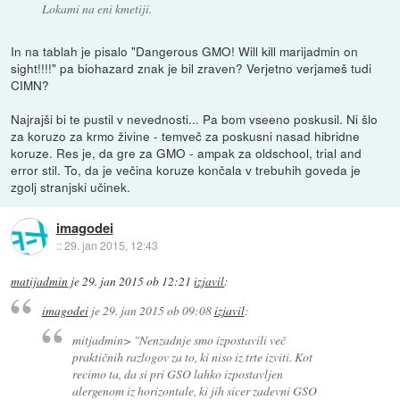
Lokami na eni kmetiji.
In na tablah je pisalo "Dangerous GMO! Will kill marijadmin on
sight!!!!" pa biohazard znak je bil zraven? Verjetno verjameš tudi
CIMN?
Najrajši bi te pustil v nevednosti... Pa bom vseeno poskusil. Ni šlo
za koruzo za krmo živine - temveč za poskusni nasad hibridne
koruze. Res je, da gre za GMO - ampak za oldschool, trial and
error stil. To, da je večina koruze končala v trebuhih goveda je
zgolj stranjski učinek.
imagodei
::
29. jan 2015, 12:43
matijadmin
je
29. jan 2015 ob 12:21
izjavil
:
imagodei
je
29. jan 2015 ob 09:08
izjavil
:
mitjadmin>
"Nenzadnje smo izpostavili več
praktičnih razlogov za to, ki niso iz trte izviti. Kot
recimo ta, da si pri GSO lahko izpostavljen
alergenom iz horizontale, ki jih sicer zadevni GSO