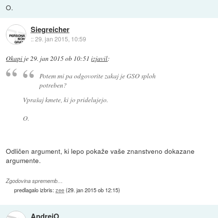
O.
Siegreicher
::
29. jan 2015, 10:59
Okapi
je
29. jan 2015 ob 10:51
izjavil
:
Potem mi pa odgovorite zakaj je GSO sploh
potreben?
Vprašaj kmete, ki jo pridelujejo.
O.
Odličen argument, ki lepo pokaže vaše znanstveno dokazane
argumente.
Zgodovina sprememb…
predlagalo izbris:
zee
(
29. jan 2015 ob 12:15
)
AndrejO