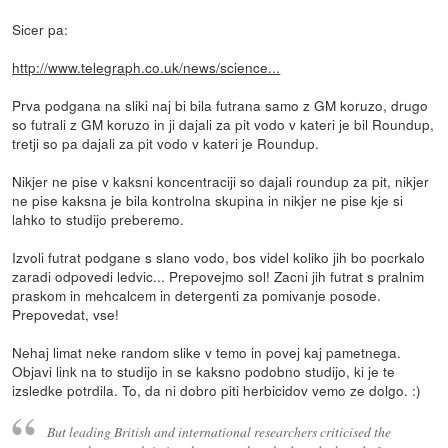
Sicer pa:
http://www.telegraph.co.uk/news/science...
Prva podgana na sliki naj bi bila futrana samo z GM koruzo, drugo
so futrali z GM koruzo in ji dajali za pit vodo v kateri je bil Roundup,
tretji so pa dajali za pit vodo v kateri je Roundup.
Nikjer ne pise v kaksni koncentraciji so dajali roundup za pit, nikjer
ne pise kaksna je bila kontrolna skupina in nikjer ne pise kje si
lahko to studijo preberemo.
Izvoli futrat podgane s slano vodo, bos videl koliko jih bo pocrkalo
zaradi odpovedi ledvic... Prepovejmo sol! Zacni jih futrat s pralnim
praskom in mehcalcem in detergenti za pomivanje posode.
Prepovedat, vse!
Nehaj limat neke random slike v temo in povej kaj pametnega.
Objavi link na to studijo in se kaksno podobno studijo, ki je te
izsledke potrdila. To, da ni dobro piti herbicidov vemo ze dolgo. :)
But leading British and international researchers criticised the