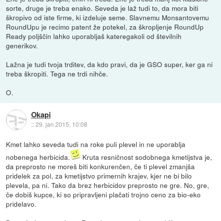
sorte, druge je treba enako. Seveda je laž tudi to, da mora biti
škropivo od iste firme, ki izdeluje seme. Slavnemu Monsantovemu
RoundUpu je recimo patent že potekel, za škropljenje RoundUp
Ready poljščin lahko uporabljaš kateregakoli od številnih
generikov.
Lažna je tudi tvoja trditev, da kdo pravi, da je GSO super, ker ga ni
treba škropiti. Tega ne trdi nihče.
O.
Okapi
::
29. jan 2015, 10:08
Kmet lahko seveda tudi na roke puli plevel in ne uporablja
nobenega herbicida.
Kruta resničnost sodobnega kmetijstva je,
da preprosto ne moreš biti konkurenčen, če ti plevel zmanjša
pridelek za pol, za kmetijstvo primernih krajev, kjer ne bi bilo
plevela, pa ni. Tako da brez herbicidov preprosto ne gre. No, gre,
če dobiš kupce, ki so pripravljeni plačati trojno ceno za bio-eko
pridelavo.