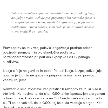
Zato ker ste anti-gso fanatiki naredili taksno hajko okrog tega,
da ljudje oznako 'vsebuje gso' prepoznajo kot mrtvasko glavo in
so prepricani, da ce bodo pojedli tisto gso koruzo, se jim bodo
rodili otroci s tremi rokami, sami bodo pa umrli zaradi mnozice,
v temi svetlecih se tumorjev.
Prav zaprav so ta v vsaj polovici angažmaja pretiran odpor
povžročili promoterji in biotehnološka podjetja z
netransparentnostjo pri poizkusu vpeljave GSO v panogo
kmetijstva.
Ljudje s foljo na glavi so in bodo. Pa tudi ljudje, ki zgolj odklanjajo
novotarije tudi. In ne glede na prepričanje imamo vsi pravico
vedeti, kaj jemo.
Nenzadnje smo izpostavili več praktičnih razlogov za to, ki niso iz
trte izviti. Kot recimo ta, da si pri GSO lahko izpostavljen alergenom
iz horizontale, ki jih sicer zadevni GSO ne bi vseboval, če to ne bi
bil. Ti pa ne veš niti, da je GSO, kaj šele, da vsebuje alergen. Kar
dejansko je v praksi case.