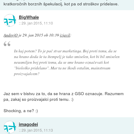
kratkoročnih borznih špekulacij, kot pa od stroškov pridelave.
BigWhale
::
29. jan 2015, 11:10
AndrejO
je
29. jan 2015 ob 10:39
izjavil
:
In kaj potem? To je pač stvar marketinga. Boj proti temu, da se
na hrano doda še ta štempelj je tako smiselen, kot bi bil smiselen
neusmiljen boj proti temu, da se sme hrano označevati kot
"biološko pridelano". Mar ta ne škodi ostalim, mainstream
proizvajalcem?
Jaz sem v bistvu za to, da se hrana z GSO oznacuje. Razumem
pa, zakaj so proizvajalci proti temu. :)
Shocking, a ne? :)
imagodei
::
29. jan 2015, 11:13