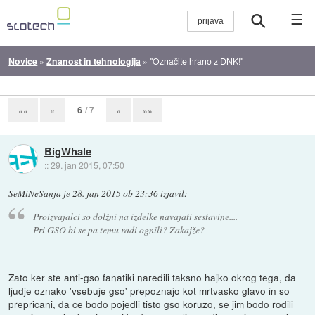
☰
Novice
»
Znanost in tehnologija
»
"Označite hrano z DNK!"
6
/ 7
««
«
»
»»
BigWhale
::
29. jan 2015, 07:50
SeMiNeSanja
je
28. jan 2015 ob 23:36
izjavil
:
Proizvajalci so dolžni na izdelke navajati sestavine....
Pri GSO bi se pa temu radi ognili? Zakajže?
Zato ker ste anti-gso fanatiki naredili taksno hajko okrog tega, da
ljudje oznako 'vsebuje gso' prepoznajo kot mrtvasko glavo in so
prepricani, da ce bodo pojedli tisto gso koruzo, se jim bodo rodili