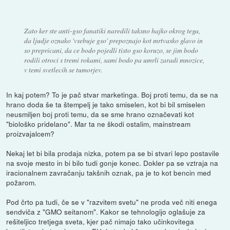
Zato ker ste anti-gso fanatiki naredili taksno hajko okrog tega,
da ljudje oznako 'vsebuje gso' prepoznajo kot mrtvasko glavo in
so prepricani, da ce bodo pojedli tisto gso koruzo, se jim bodo
rodili otroci s tremi rokami, sami bodo pa umrli zaradi mnozice,
v temi svetlecih se tumorjev.
In kaj potem? To je pač stvar marketinga. Boj proti temu, da se na
hrano doda še ta štempelj je tako smiselen, kot bi bil smiselen
neusmiljen boj proti temu, da se sme hrano označevati kot
"biološko pridelano". Mar ta ne škodi ostalim, mainstream
proizvajalcem?
Nekaj let bi bila prodaja nizka, potem pa se bi stvari lepo postavile
na svoje mesto in bi bilo tudi gonje konec. Dokler pa se vztraja na
iracionalnem zavračanju takšnih oznak, pa je to kot bencin med
požarom.
Pod črto pa tudi, če se v "razvitem svetu" ne proda več niti enega
sendviča z "GMO seitanom". Kakor se tehnologijo oglašuje za
rešiteljico tretjega sveta, kjer pač nimajo tako učinkovitega