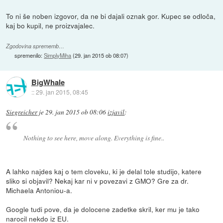
To ni še noben izgovor, da ne bi dajali oznak gor. Kupec se odloča,
kaj bo kupil, ne proizvajalec.
Zgodovina sprememb…
spremenilo:
SimplyMiha
(
29. jan 2015 ob 08:07
)
BigWhale
::
29. jan 2015, 08:45
Siegreicher
je
29. jan 2015 ob 08:06
izjavil
:
Nothing to see here, move along. Everything is fine..
A lahko najdes kaj o tem cloveku, ki je delal tole studijo, katere
sliko si objavil? Nekaj kar ni v povezavi z GMO? Gre za dr.
Michaela Antoniou-a.
Google tudi pove, da je dolocene zadetke skril, ker mu je tako
narocil nekdo iz EU.