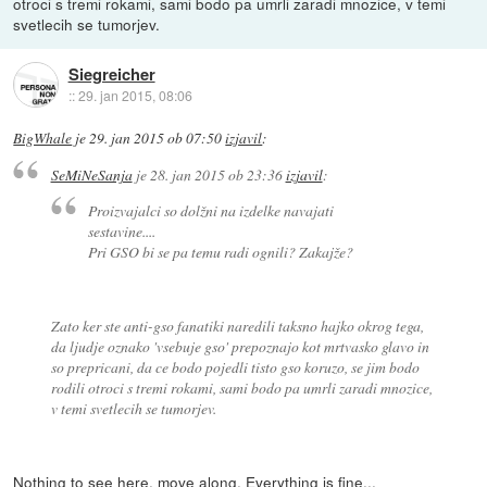
otroci s tremi rokami, sami bodo pa umrli zaradi mnozice, v temi
svetlecih se tumorjev.
Siegreicher
::
29. jan 2015, 08:06
BigWhale
je
29. jan 2015 ob 07:50
izjavil
:
SeMiNeSanja
je
28. jan 2015 ob 23:36
izjavil
:
Proizvajalci so dolžni na izdelke navajati
sestavine....
Pri GSO bi se pa temu radi ognili? Zakajže?
Zato ker ste anti-gso fanatiki naredili taksno hajko okrog tega,
da ljudje oznako 'vsebuje gso' prepoznajo kot mrtvasko glavo in
so prepricani, da ce bodo pojedli tisto gso koruzo, se jim bodo
rodili otroci s tremi rokami, sami bodo pa umrli zaradi mnozice,
v temi svetlecih se tumorjev.
Nothing to see here, move along. Everything is fine...