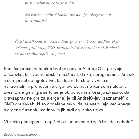
ne bi vseboval, če to ne bi bil."
Na kakšen način si lahko izpostavljen alergenom iz
horizontale?
Če bi sledil temi, bi vedel o čem govorim. Gre za spojino, ki jo
(želeno) proizvaja GSO, je pa ta isti O v naravi ne bi. Preberi
prispevke AndrejaO v tej temi.
Sem šel precej natančno brat prispevke AndrejaO in pa tvoje
prispevke, ker vedno obstaja možnost, da kaj spregledam... Ampak
nisem prišel do ugotovitve, kaj točno te skrbi v zvezi s
horizontalnim prenosom alergenov. Edino, na kar sem naletel v
zvezi z alergeni (pa še to se je ob ponovnem branju izkazalo, da
pravzaprav ne gre za alergene) je bil AndrejO-jev "zaznamek" o
GMO grenivkah, ki so obdelane tako, da ne vsebujejo več
enega
alergena
furanokumarinov in jih tudi on lahko uživa.
Mi lahko pomagaš in napišeš oz. ponovno prilepiš tisti del debate?
Zgodovina sprememb…