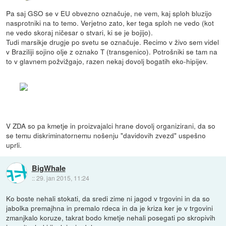
Pa saj GSO se v EU obvezno označuje, ne vem, kaj sploh bluzijo
nasprotniki na to temo. Verjetno zato, ker tega sploh ne vedo (kot
ne vedo skoraj ničesar o stvari, ki se je bojijo).
Tudi marsikje drugje po svetu se označuje. Recimo v živo sem videl
v Braziliji sojino olje z oznako T (transgenico). Potrošniki se tam na
to v glavnem požvižgajo, razen nekaj dovolj bogatih eko-hipijev.
V ZDA so pa kmetje in proizvajalci hrane dovolj organizirani, da so
se temu diskriminatornemu nošenju "davidovih zvezd" uspešno
uprli.
BigWhale
::
29. jan 2015, 11:24
Ko boste nehali stokati, da sredi zime ni jagod v trgovini in da so
jabolka premajhna in premalo rdeca in da je kriza ker je v trgovini
zmanjkalo koruze, takrat bodo kmetje nehali posegati po skropivih