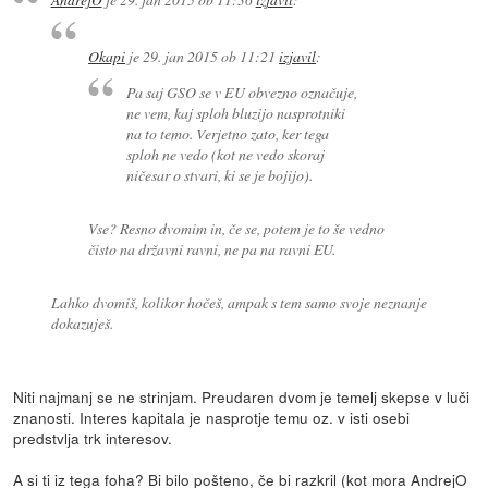
Okapi
je
29. jan 2015 ob 11:21
izjavil
:
Pa saj GSO se v EU obvezno označuje,
ne vem, kaj sploh bluzijo nasprotniki
na to temo. Verjetno zato, ker tega
sploh ne vedo (kot ne vedo skoraj
ničesar o stvari, ki se je bojijo).
Vse? Resno dvomim in, če se, potem je to še vedno
čisto na državni ravni, ne pa na ravni EU.
Lahko dvomiš, kolikor hočeš, ampak s tem samo svoje neznanje
dokazuješ.
Niti najmanj se ne strinjam. Preudaren dvom je temelj skepse v luči
znanosti. Interes kapitala je nasprotje temu oz. v isti osebi
predstvlja trk interesov.
A si ti iz tega foha? Bi bilo pošteno, če bi razkril (kot mora AndrejO