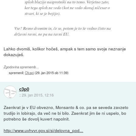
sploh bluzijo nasprotniki na to temo. Verjetno zato,
ker tega sploh ne vedo (kot ne vedo skoraj ničesar o
stvari, ki se je bojijo).
Vse? Resno dvomim in, če se, potem je to še vedno čisto na
državni ravni, ne pa na ravni EU.
Lahko dvomiš, kolikor hočeš, ampak s tem samo svoje neznanje
dokazuješ.
Zgodovina sprememb…
spremenil:
Okapi
(
29. jan 2015 ob 11:39
)
c3p0
::
29. jan 2015, 12:16
Zaenkrat je v EU obvezno, Monsanto & co. pa se seveda zavzeto
trudijo in lobirajo, da več ne bi bilo. Zaenkrat jim še ni uspelo, bo
potrebno še dovolj kuvert napolnit.
http://www.uvhvvr.gov.si/si/delovna_pod...