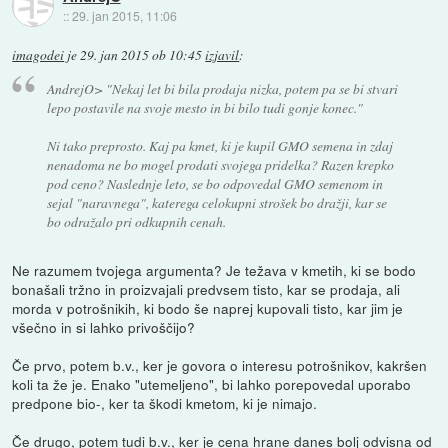
::
29. jan 2015, 11:06
imagodei
je
29. jan 2015 ob 10:45
izjavil
:
AndrejO>
"Nekaj let bi bila prodaja nizka, potem pa se bi stvari
lepo postavile na svoje mesto in bi bilo tudi gonje konec."
Ni tako preprosto. Kaj pa kmet, ki je kupil GMO semena in zdaj
nenadoma ne bo mogel prodati svojega pridelka? Razen krepko
pod ceno? Naslednje leto, se bo odpovedal GMO semenom in
sejal "naravnega", katerega celokupni strošek bo dražji, kar se
bo odražalo pri odkupnih cenah.
Ne razumem tvojega argumenta? Je težava v kmetih, ki se bodo
bonašali tržno in proizvajali predvsem tisto, kar se prodaja, ali
morda v potrošnikih, ki bodo še naprej kupovali tisto, kar jim je
všečno in si lahko privoščijo?
Če prvo, potem b.v., ker je govora o interesu potrošnikov, kakršen
koli ta že je. Enako "utemeljeno", bi lahko porepovedal uporabo
predpone bio-, ker ta škodi kmetom, ki je nimajo.
Če drugo, potem tudi b.v., ker je cena hrane danes bolj odvisna od