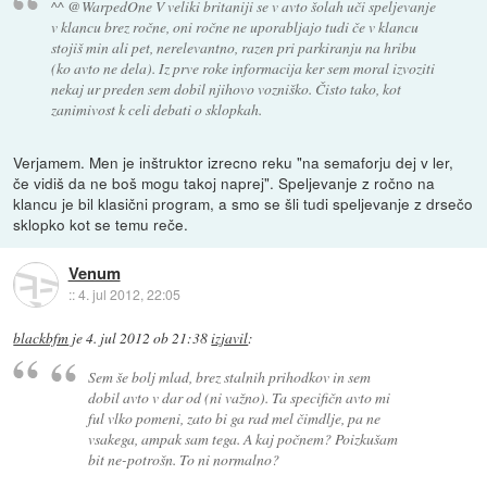
^^ @WarpedOne V veliki britaniji se v avto šolah uči speljevanje
v klancu brez ročne, oni ročne ne uporabljajo tudi če v klancu
stojiš min ali pet, nerelevantno, razen pri parkiranju na hribu
(ko avto ne dela). Iz prve roke informacija ker sem moral izvoziti
nekaj ur preden sem dobil njihovo vozniško. Čisto tako, kot
zanimivost k celi debati o sklopkah.
Verjamem. Men je inštruktor izrecno reku "na semaforju dej v ler,
če vidiš da ne boš mogu takoj naprej". Speljevanje z ročno na
klancu je bil klasični program, a smo se šli tudi speljevanje z drsečo
sklopko kot se temu reče.
Venum
::
4. jul 2012, 22:05
blackbfm
je
4. jul 2012 ob 21:38
izjavil
:
Sem še bolj mlad, brez stalnih prihodkov in sem
dobil avto v dar od (ni važno). Ta specifičn avto mi
ful vlko pomeni, zato bi ga rad mel čimdlje, pa ne
vsakega, ampak sam tega. A kaj počnem? Poizkušam
bit ne-potrošn. To ni normalno?