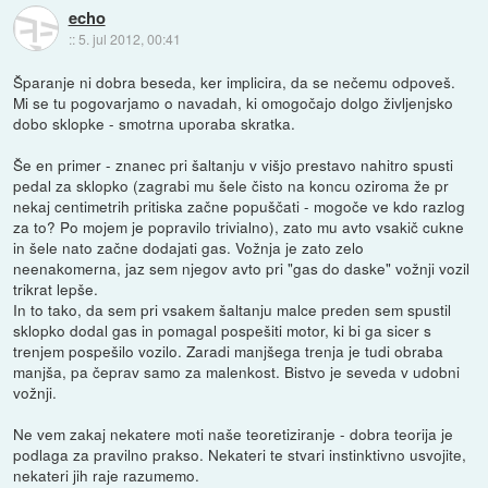
echo
::
5. jul 2012, 00:41
Šparanje ni dobra beseda, ker implicira, da se nečemu odpoveš.
Mi se tu pogovarjamo o navadah, ki omogočajo dolgo življenjsko
dobo sklopke - smotrna uporaba skratka.
Še en primer - znanec pri šaltanju v višjo prestavo nahitro spusti
pedal za sklopko (zagrabi mu šele čisto na koncu oziroma že pr
nekaj centimetrih pritiska začne popuščati - mogoče ve kdo razlog
za to? Po mojem je popravilo trivialno), zato mu avto vsakič cukne
in šele nato začne dodajati gas. Vožnja je zato zelo
neenakomerna, jaz sem njegov avto pri "gas do daske" vožnji vozil
trikrat lepše.
In to tako, da sem pri vsakem šaltanju malce preden sem spustil
sklopko dodal gas in pomagal pospešiti motor, ki bi ga sicer s
trenjem pospešilo vozilo. Zaradi manjšega trenja je tudi obraba
manjša, pa čeprav samo za malenkost. Bistvo je seveda v udobni
vožnji.
Ne vem zakaj nekatere moti naše teoretiziranje - dobra teorija je
podlaga za pravilno prakso. Nekateri te stvari instinktivno usvojite,
nekateri jih raje razumemo.