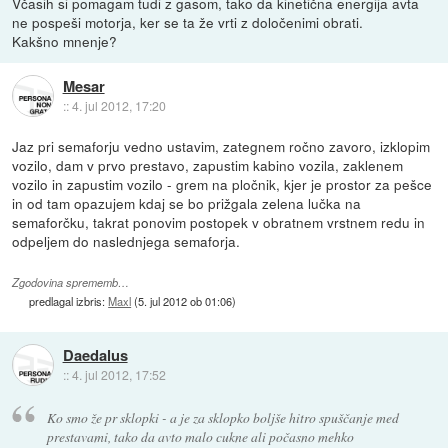
Včasih si pomagam tudi z gasom, tako da kinetična energija avta
ne pospeši motorja, ker se ta že vrti z določenimi obrati.
Kakšno mnenje?
Mesar
::
4. jul 2012, 17:20
Jaz pri semaforju vedno ustavim, zategnem ročno zavoro, izklopim
vozilo, dam v prvo prestavo, zapustim kabino vozila, zaklenem
vozilo in zapustim vozilo - grem na pločnik, kjer je prostor za pešce
in od tam opazujem kdaj se bo prižgala zelena lučka na
semaforčku, takrat ponovim postopek v obratnem vrstnem redu in
odpeljem do naslednjega semaforja.
Zgodovina sprememb…
predlagal izbris:
Maxl
(
5. jul 2012 ob 01:06
)
Daedalus
::
4. jul 2012, 17:52
Ko smo že pr sklopki - a je za sklopko boljše hitro spuščanje med
prestavami, tako da avto malo cukne ali počasno mehko