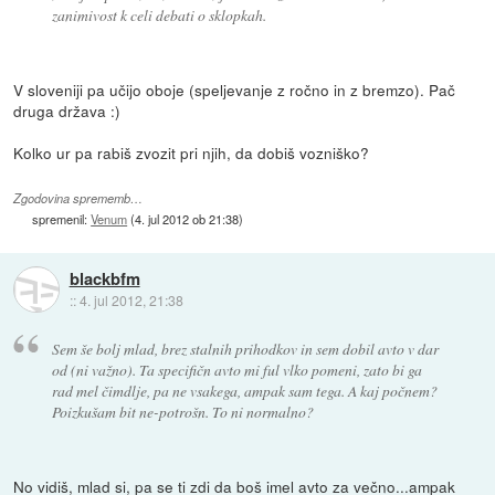
zanimivost k celi debati o sklopkah.
V sloveniji pa učijo oboje (speljevanje z ročno in z bremzo). Pač
druga država :)
Kolko ur pa rabiš zvozit pri njih, da dobiš vozniško?
Zgodovina sprememb…
spremenil:
Venum
(
4. jul 2012 ob 21:38
)
blackbfm
::
4. jul 2012, 21:38
Sem še bolj mlad, brez stalnih prihodkov in sem dobil avto v dar
od (ni važno). Ta specifičn avto mi ful vlko pomeni, zato bi ga
rad mel čimdlje, pa ne vsakega, ampak sam tega. A kaj počnem?
Poizkušam bit ne-potrošn. To ni normalno?
No vidiš, mlad si, pa se ti zdi da boš imel avto za večno...ampak