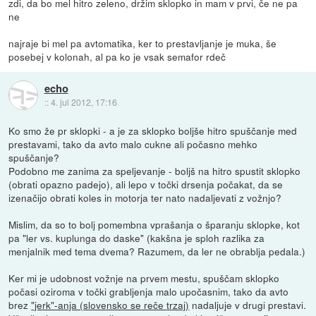
zdi, da bo mel hitro zeleno, držim sklopko in mam v prvi, če ne pa
ne
najraje bi mel pa avtomatika, ker to prestavljanje je muka, še
posebej v kolonah, al pa ko je vsak semafor rdeč
echo
::
4. jul 2012, 17:16
Ko smo že pr sklopki - a je za sklopko boljše hitro spuščanje med
prestavami, tako da avto malo cukne ali počasno mehko
spuščanje?
Podobno me zanima za speljevanje - boljš na hitro spustit sklopko
(obrati opazno padejo), ali lepo v točki drsenja počakat, da se
izenačijo obrati koles in motorja ter nato nadaljevati z vožnjo?
Mislim, da so to bolj pomembna vprašanja o šparanju sklopke, kot
pa "ler vs. kuplunga do daske" (kakšna je sploh razlika za
menjalnik med tema dvema? Razumem, da ler ne obrablja pedala.)
Ker mi je udobnost vožnje na prvem mestu, spuščam sklopko
počasi oziroma v točki grabljenja malo upočasnim, tako da avto
brez
"jerk"-anja (slovensko se reče trzaj)
nadaljuje v drugi prestavi.