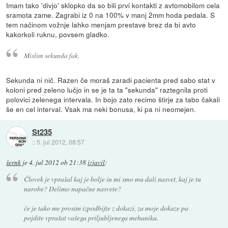
Imam tako 'divjo' sklopko da so bili prvi kontakti z avtomobilom cela
sramota zame. Zagrabi iz 0 na 100% v manj 2mm hoda pedala. S
tem načinom vožnje lahko menjam prestave brez da bi avto
kakorkoli ruknu, povsem gladko.
Mislim sekunda fak.
Sekunda ni nič. Razen če moraš zaradi pacienta pred sabo stat v
koloni pred zeleno lučjo in se je ta ta "sekunda" raztegnila proti
polovici zelenega intervala. In bojo zato recimo štirje za tabo čakali
še en cel interval. Vsak ma neki bonusa, ki pa ni neomejen.
St235
::
5. jul 2012, 08:57
šernk
je
4. jul 2012 ob 21:38
izjavil
:
Človek je vprašal kaj je bolje in mi smo mu dali nasvet, kaj je tu
narobe? Delimo napačne nasvete?
če je tako me prosim izpodbijte z dokazi, za moje dokaze pa
pojdite vprašat vašega priljubljenega mehanika.