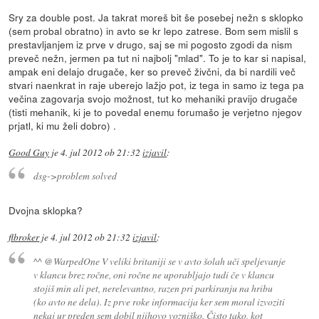
Sry za double post. Ja takrat moreš bit še posebej nežn s sklopko
(sem probal obratno) in avto se kr lepo zatrese. Bom sem mislil s
prestavljanjem iz prve v drugo, saj se mi pogosto zgodi da nism
preveč nežn, jermen pa tut ni najbolj "mlad". To je to kar si napisal,
ampak eni delajo drugače, ker so preveč živčni, da bi nardili več
stvari naenkrat in raje uberejo lažjo pot, iz tega in samo iz tega pa
večina zagovarja svojo možnost, tut ko mehaniki pravijo drugače
(tisti mehanik, ki je to povedal enemu forumašo je verjetno njegov
prjatl, ki mu želi dobro) .
Good Guy
je
4. jul 2012 ob 21:32
izjavil
:
dsg->problem solved
Dvojna sklopka?
flbroker
je
4. jul 2012 ob 21:32
izjavil
:
^^ @WarpedOne V veliki britaniji se v avto šolah uči speljevanje
v klancu brez ročne, oni ročne ne uporabljajo tudi če v klancu
stojiš min ali pet, nerelevantno, razen pri parkiranju na hribu
(ko avto ne dela). Iz prve roke informacija ker sem moral izvoziti
nekaj ur preden sem dobil njihovo vozniško. Čisto tako, kot