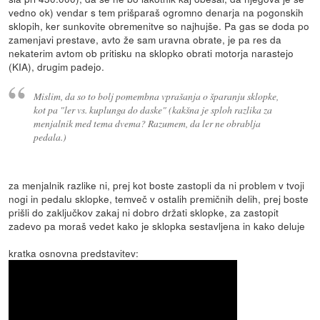
vedno ok) vendar s tem prišparaš ogromno denarja na pogonskih
sklopih, ker sunkovite obremenitve so najhujše. Pa gas se doda po
zamenjavi prestave, avto že sam uravna obrate, je pa res da
nekaterim avtom ob pritisku na sklopko obrati motorja narastejo
(KIA), drugim padejo.
Mislim, da so to bolj pomembna vprašanja o šparanju sklopke,
kot pa "ler vs. kuplunga do daske" (kakšna je sploh razlika za
menjalnik med tema dvema? Razumem, da ler ne obrablja
pedala.)
za menjalnik razlike ni, prej kot boste zastopli da ni problem v tvoji
nogi in pedalu sklopke, temveč v ostalih premičnih delih, prej boste
prišli do zaključkov zakaj ni dobro držati sklopke, za zastopit
zadevo pa moraš vedet kako je sklopka sestavljena in kako deluje
kratka osnovna predstavitev: