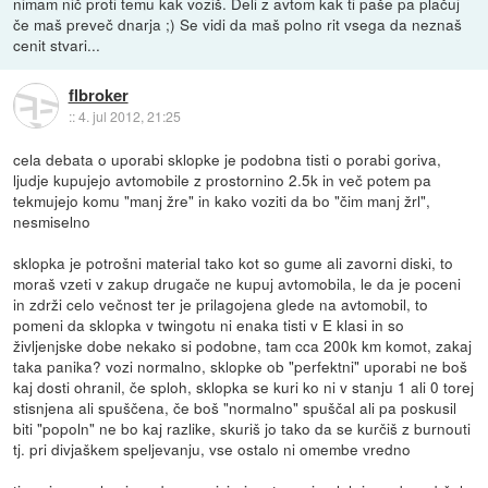
nimam nič proti temu kak voziš. Deli z avtom kak ti paše pa plačuj
če maš preveč dnarja ;) Se vidi da maš polno rit vsega da neznaš
cenit stvari...
flbroker
::
4. jul 2012, 21:25
cela debata o uporabi sklopke je podobna tisti o porabi goriva,
ljudje kupujejo avtomobile z prostornino 2.5k in več potem pa
tekmujejo komu "manj žre" in kako voziti da bo "čim manj žrl",
nesmiselno
sklopka je potrošni material tako kot so gume ali zavorni diski, to
moraš vzeti v zakup drugače ne kupuj avtomobila, le da je poceni
in zdrži celo večnost ter je prilagojena glede na avtomobil, to
pomeni da sklopka v twingotu ni enaka tisti v E klasi in so
življenjske dobe nekako si podobne, tam cca 200k km komot, zakaj
taka panika? vozi normalno, sklopke ob "perfektni" uporabi ne boš
kaj dosti ohranil, če sploh, sklopka se kuri ko ni v stanju 1 ali 0 torej
stisnjena ali spuščena, če boš "normalno" spuščal ali pa poskusil
biti "popoln" ne bo kaj razlike, skuriš jo tako da se kurčiš z burnouti
tj. pri divjaškem speljevanju, vse ostalo ni omembe vredno