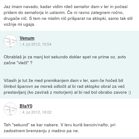
Jaz imam navado, kadar vidim rdeč semafor dam v ler in počasi
pridem do semaforja in ustavim. Če ni ravno zategnem ročno,
drugače nič. S tem ne mislim nič prišparat na sklopki, samo tak stil
vožnje mi ugaja.
Venum
::
4. jul 2012, 15:54
Obrablaš jo za manj kot sekundo dokler spet ne prime oz. avto
začne "vlečt" ?
Včasih js tut že med premikanjem dam v ler, sam če hočeš bit
čimbol šparovn se moreš odločit al bi rad sklopko obral za več
prestavljanj (ko zaviraš z motorjem) al bi rad bol obrabo zavore :)
BlaY0
::
4. jul 2012, 16:02
Teh "sekund" se kar nabere. V leru kuriš bencin/nafto, pri
zadostnem bremzanju z mašino pa ne.