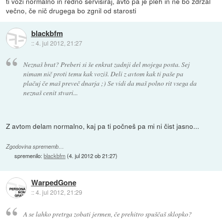
ti vozi normalno in redno servisiraj, avto pa je pleh in ne bo zdržal
večno, če nič drugega bo zgnil od starosti
blackbfm
::
4. jul 2012, 21:27
Neznaš brat? Preberi si še enkrat zadnji del mojega posta. Sej
nimam nič proti temu kak voziš. Deli z avtom kak ti paše pa
plačuj če maš preveč dnarja ;) Se vidi da maš polno rit vsega da
neznaš cenit stvari...
Z avtom delam normalno, kaj pa ti počneš pa mi ni čist jasno...
Zgodovina sprememb…
spremenilo:
blackbfm
(
4. jul 2012 ob 21:27
)
WarpedGone
::
4. jul 2012, 21:29
A se lahko pretrga zobati jermen, če prehitro spuščaš sklopko?