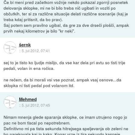
Če bi meni pred začetkom vožnje nekdo pokazal zgornji posnetek
delovanja sklopke, mi ne bi bilo treba nič ugibati in voziti po
občutkih, ter si za različne situacije delati različne scenarije (kaj je
treba kdaj pritisnit, da bo prav).
Saj potem sem pravilno ugibal, da gre za dve drseči plošči, ampak
prvih nekaj kilometrov je bilo "kr neki".
šernk
::
5. jul 2012, 07:41
sej to je tisto ko ljudje mislijo, da vse kar dela pri avtu so tisti trije
pedali, volan in ena ročica.
ne rečem, da bi morali vsi vse poznat, ampak vsaj osnove...da
sklopka ni tisti pedal pod volanom itd.
Mehmed
::
5. jul 2012, 07:45
Nimam mnenja glede sparanja sklopke, ce imam utrujeno nogo jo
pac ne bom tiscal po nepotrebnem.
Definitivno mi pa tista sekunda hitrejsega speljevanja ob zeleni ne
bo narekovala kaj in kako. Kogar vrze iz tira sekundo kasneje