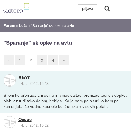
☰
Forum
»
Loža
»
"Šparanje" sklopke na avtu
"Šparanje" sklopke na avtu
2
«
1
3
4
»
BlaY0
::
4. jul 2012, 15:48
S tem ko bremzaš z mašino in vmes šaltaš, bremzaš tudi s sklopko.
Mah jaz tudi tako delam, hebiga. Ko jo bom pa skuril jo bom pa
zamenjal... še vedno kasneje kot ženska v visokih petah.
Qcube
::
4. jul 2012, 15:52