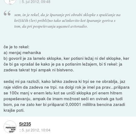
::
5. jul 2012, 09:48
sem, in je rekel, da je šparanje pri obrabi sklopke s spuščanje na
križiščih (ler) približno tako učinkovito kot šparanje goriva s
tem, da pri pospeševanju ugasneš avtoradio.
če je to rekel:
a) menjaj mehanika
b) govoril je za lamelo sklopke, ker potisni ležaj ni del sklopke, ker
če bi ga vprašal še kako je pa s potisnim ležajem, bi ti rekel: ja
zadeva takrat trpi ampak ni bistveno.
sedaj mi pa razloži, kako lahko zadeva ki trpi se ne obrablja, jaz
raje vidim da zadeva ne trpi. na dolgi rok je imel pa prav...prišpara
se 100x manj v enem letu kot se uniči sklopka pri enem hitrem
pospeševanju, ampak če imam možnost seči en ovinek ga tudi
bom, pa ne zato ker bi prišparal 0,00001 mililitra bencina zaradi
krajše poti.
St235
::
5. jul 2012, 10:04