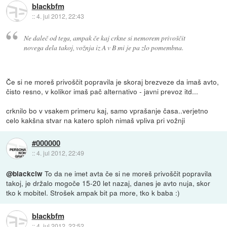
blackbfm
::
4. jul 2012, 22:43
Ne daleč od tega, ampak če kaj crkne si nemorem privoščit
novega dela takoj, vožnja iz A v B mi je pa zlo pomembna.
Če si ne moreš privoščit popravila je skoraj brezveze da imaš avto,
čisto resno, v kolikor imaš pač alternativo - javni prevoz itd...
crknilo bo v vsakem primeru kaj, samo vprašanje časa..verjetno
celo kakšna stvar na katero sploh nimaš vpliva pri vožnji
#000000
::
4. jul 2012, 22:49
To da ne imet avta če si ne moreš privoščit popravila
@blackclw
takoj, je držalo mogoče 15-20 let nazaj, danes je avto nuja, skor
tko k mobitel. Strošek ampak bit pa more, tko k baba :)
blackbfm
::
4. jul 2012, 22:52