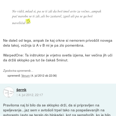
No vidiš, mlad si, pa se ti zdi da boš imel avto za večno...ampak
pač narobe se ti zdi..ali bo zastarel, zgnil ali pa se ga boš
naveličal
Ne daleč od tega, ampak če kaj crkne si nemorem privoščit novega
dela takoj, vožnja iz A v B mi je pa zlo pomembna.
WarpedOne: Ta inštruktor je vrjetno svetla izjema, ker večina jih uči
da držiš sklopko pa tut če čakaš 5minut.
Zgodovina sprememb…
spremenil:
Venum
(
4. jul 2012 ob 22:06
)
šernk
::
4. jul 2012, 22:17
Praviloma naj bi bilo da se sklopko drži, da si pripravljen na
speljevanje...jaz sem v avtošoli trpel tako na pospeševanjih na
avtocesto (avto se teralo do blokade), kot na semaforjih, ko je bilo