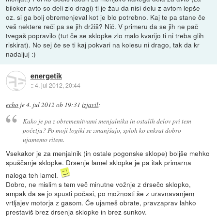
biloker avto so deli zlo dragi) ti je žau da nisi delu z avtom lepše
oz. si ga bolj obremenjeval kot je blo potrebno. Kaj te pa stane če
veš nektere reči pa se jih držiš? Nič. V primeru da se jih ne pač
tvegaš popravilo (tut če se sklopke zlo malo kvarijo ti ni treba glih
riskirat). No sej če se ti kaj pokvari na kolesu ni drago, tak da kr
nadaljuj :)
energetik
::
4. jul 2012, 20:44
echo
je
4. jul 2012 ob 19:31
izjavil
:
Kako je pa z obremenitvami menjalnika in ostalih delov pri tem
početju? Po moji logiki se zmanjšajo, sploh ko enkrat dobro
ujamemo ritem.
Vsekakor je za menjalnik (in ostale pogonske sklope) boljše mehko
spuščanje sklopke. Drsenje lamel sklopke je pa itak primarna
naloga teh lamel.
Dobro, ne mislim s tem več minutne vožnje z drsečo sklopko,
ampak da se jo spusti počasi, po možnosti še z uravnavanjem
vrtljajev motorja z gasom. Če ujameš obrate, pravzaprav lahko
prestaviš brez drsenja sklopke in brez sunkov.