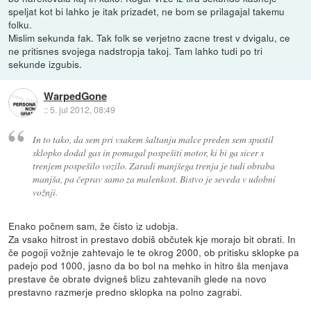
speljat kot bi lahko je itak prizadet, ne bom se prilagajal takemu
folku.
Mislim sekunda fak. Tak folk se verjetno zacne trest v dvigalu, ce
ne pritisnes svojega nadstropja takoj. Tam lahko tudi po tri
sekunde izgubis.
WarpedGone
::
5. jul 2012, 08:49
In to tako, da sem pri vsakem šaltanju malce preden sem spustil
sklopko dodal gas in pomagal pospešiti motor, ki bi ga sicer s
trenjem pospešilo vozilo. Zaradi manjšega trenja je tudi obraba
manjša, pa čeprav samo za malenkost. Bistvo je seveda v udobni
vožnji.
Enako počnem sam, že čisto iz udobja.
Za vsako hitrost in prestavo dobiš občutek kje morajo bit obrati. In
če pogoji vožnje zahtevajo le te okrog 2000, ob pritisku sklopke pa
padejo pod 1000, jasno da bo bol na mehko in hitro šla menjava
prestave če obrate dvigneš blizu zahtevanih glede na novo
prestavno razmerje predno sklopka na polno zagrabi.