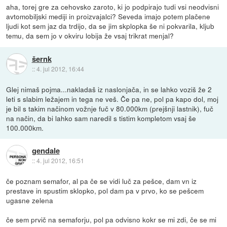
aha, torej gre za cehovsko zaroto, ki jo podpirajo tudi vsi neodvisni
avtomobiljski mediji in proizvajalci? Seveda imajo potem plačene
ljudi kot sem jaz da trdijo, da se jim skplopka še ni pokvarila, kljub
temu, da sem jo v okviru lobija že vsaj trikrat menjal?
šernk
::
4. jul 2012, 16:44
Glej nimaš pojma...nakladaš iz naslonjača, in se lahko voziš že 2
leti s slabim ležajem in tega ne veš. Če pa ne, pol pa kapo dol, moj
je bil s takim načinom vožnje fuč v 80.000km (prejšnji lastnik), fuč
na način, da bi lahko sam naredil s tistim kompletom vsaj še
100.000km.
gendale
::
4. jul 2012, 16:51
če poznam semafor, al pa če se vidi luč za pešce, dam vn iz
prestave in spustim sklopko, pol dam pa v prvo, ko se pešcem
ugasne zelena
če sem prvič na semaforju, pol pa odvisno kokr se mi zdi, če se mi