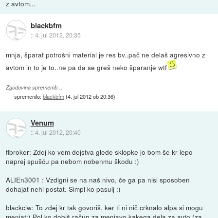
z avtom...
blackbfm
::
4. jul 2012, 20:35
mnja, šparat potrošni material je res bv..pač ne delaš agresivno z
avtom in to je to..ne pa da se greš neko šparanje wtf
Zgodovina sprememb…
spremenilo:
blackbfm
(
4. jul 2012 ob 20:36
)
Venum
::
4. jul 2012, 20:40
flbroker: Zdej ko vem dejstva glede sklopke jo bom še kr lepo
naprej spušču pa nebom nobenmu škodu :)
ALIEn3001 : Vzdigni se na naš nivo, če ga pa nisi sposoben
dohajat nehi postat. Simpl ko pasulj :)
blackclw: To zdej kr tak govoriš, ker ti ni nič crknalo alpa si mogu
menjat:) Pol ko dobiš račun za menjavo kakega dela za avto (za