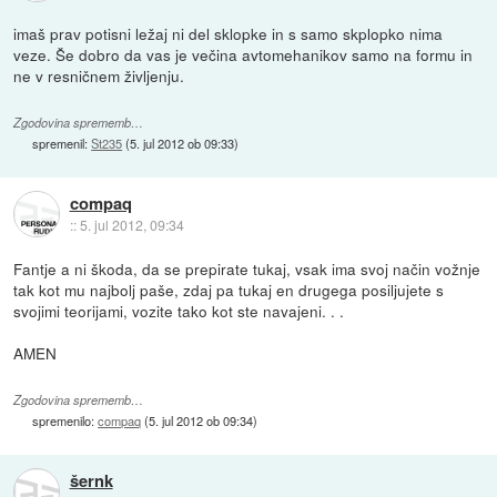
imaš prav potisni ležaj ni del sklopke in s samo skplopko nima
veze. Še dobro da vas je večina avtomehanikov samo na formu in
ne v resničnem življenju.
Zgodovina sprememb…
spremenil:
St235
(
5. jul 2012 ob 09:33
)
compaq
::
5. jul 2012, 09:34
Fantje a ni škoda, da se prepirate tukaj, vsak ima svoj način vožnje
tak kot mu najbolj paše, zdaj pa tukaj en drugega posiljujete s
svojimi teorijami, vozite tako kot ste navajeni. . .
AMEN
Zgodovina sprememb…
spremenilo:
compaq
(
5. jul 2012 ob 09:34
)
šernk