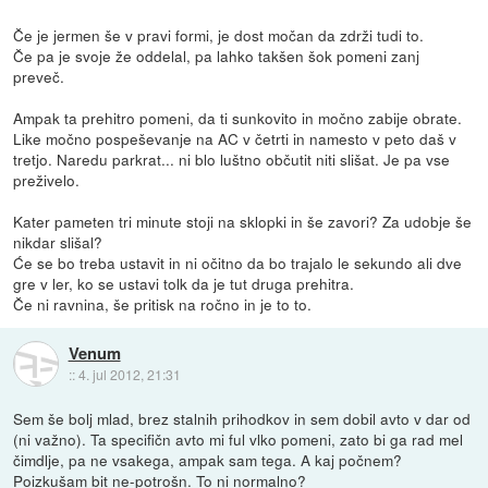
Če je jermen še v pravi formi, je dost močan da zdrži tudi to.
Če pa je svoje že oddelal, pa lahko takšen šok pomeni zanj
preveč.
Ampak ta prehitro pomeni, da ti sunkovito in močno zabije obrate.
Like močno pospeševanje na AC v četrti in namesto v peto daš v
tretjo. Naredu parkrat... ni blo luštno občutit niti slišat. Je pa vse
preživelo.
Kater pameten tri minute stoji na sklopki in še zavori? Za udobje še
nikdar slišal?
Će se bo treba ustavit in ni očitno da bo trajalo le sekundo ali dve
gre v ler, ko se ustavi tolk da je tut druga prehitra.
Če ni ravnina, še pritisk na ročno in je to to.
Venum
::
4. jul 2012, 21:31
Sem še bolj mlad, brez stalnih prihodkov in sem dobil avto v dar od
(ni važno). Ta specifičn avto mi ful vlko pomeni, zato bi ga rad mel
čimdlje, pa ne vsakega, ampak sam tega. A kaj počnem?
Poizkušam bit ne-potrošn. To ni normalno?