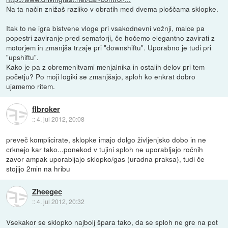
Na ta način znižaš razliko v obratih med dvema ploščama sklopke.
Itak to ne igra bistvene vloge pri vsakodnevni vožnji, malce pa
popestri zaviranje pred semaforji, če hočemo elegantno zavirati z
motorjem in zmanjša trzaje pri "downshiftu". Uporabno je tudi pri
"upshiftu".
Kako je pa z obremenitvami menjalnika in ostalih delov pri tem
početju? Po moji logiki se zmanjšajo, sploh ko enkrat dobro
ujamemo ritem.
flbroker
::
4. jul 2012, 20:08
preveč komplicirate, sklopke imajo dolgo življenjsko dobo in ne
crknejo kar tako...ponekod v tujini sploh ne uporabljajo ročnih
zavor ampak uporabljajo sklopko/gas (uradna praksa), tudi če
stojijo 2min na hribu
Zheegec
::
4. jul 2012, 20:32
Vsekakor se sklopko najbolj špara tako, da se sploh ne gre na pot