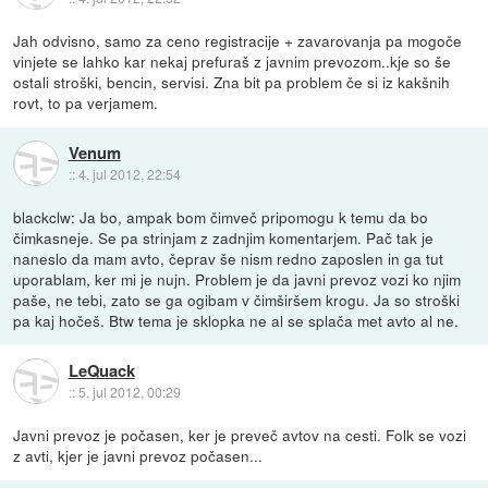
Jah odvisno, samo za ceno registracije + zavarovanja pa mogoče
vinjete se lahko kar nekaj prefuraš z javnim prevozom..kje so še
ostali stroški, bencin, servisi. Zna bit pa problem če si iz kakšnih
rovt, to pa verjamem.
Venum
::
4. jul 2012, 22:54
blackclw: Ja bo, ampak bom čimveč pripomogu k temu da bo
čimkasneje. Se pa strinjam z zadnjim komentarjem. Pač tak je
naneslo da mam avto, čeprav še nism redno zaposlen in ga tut
uporablam, ker mi je nujn. Problem je da javni prevoz vozi ko njim
paše, ne tebi, zato se ga ogibam v čimširšem krogu. Ja so stroški
pa kaj hočeš. Btw tema je sklopka ne al se splača met avto al ne.
LeQuack
::
5. jul 2012, 00:29
Javni prevoz je počasen, ker je preveč avtov na cesti. Folk se vozi
z avti, kjer je javni prevoz počasen...