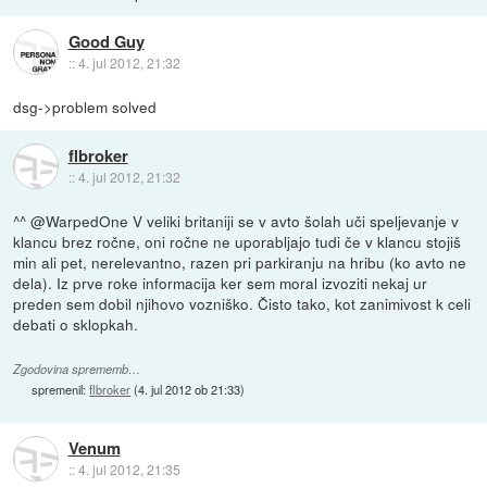
Good Guy
::
4. jul 2012, 21:32
dsg->problem solved
flbroker
::
4. jul 2012, 21:32
^^ @WarpedOne V veliki britaniji se v avto šolah uči speljevanje v
klancu brez ročne, oni ročne ne uporabljajo tudi če v klancu stojiš
min ali pet, nerelevantno, razen pri parkiranju na hribu (ko avto ne
dela). Iz prve roke informacija ker sem moral izvoziti nekaj ur
preden sem dobil njihovo vozniško. Čisto tako, kot zanimivost k celi
debati o sklopkah.
Zgodovina sprememb…
spremenil:
flbroker
(
4. jul 2012 ob 21:33
)
Venum
::
4. jul 2012, 21:35