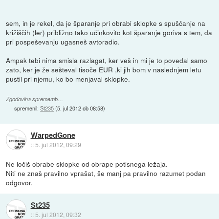
sem, in je rekel, da je šparanje pri obrabi sklopke s spuščanje na
križiščih (ler) približno tako učinkovito kot šparanje goriva s tem, da
pri pospeševanju ugasneš avtoradio.
Ampak tebi nima smisla razlagat, ker veš in mi je to povedal samo
zato, ker je že sešteval tisoče EUR ,ki jih bom v naslednjem letu
pustil pri njemu, ko bo menjaval sklopke.
Zgodovina sprememb…
spremenil:
St235
(
5. jul 2012 ob 08:58
)
WarpedGone
::
5. jul 2012, 09:29
Ne ločiš obrabe sklopke od obrape potisnega ležaja.
Niti ne znaš pravilno vprašat, še manj pa pravilno razumet podan
odgovor.
St235
::
5. jul 2012, 09:32