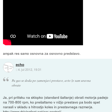
ampak res samo osnovna za osnovno predstavo.
echo
::
4. jul 2012, 19:31
Pa gas se doda po zamenjavi prestave, avto že sam uravna
obrate
Ja, pri pritisku na sklopko (standard šaltanje) obrati motorja padejo
na 700-800 rpm, ko prešaltamo v nižjo prestavo pa bodo spet
narasli v skladu s hitrostjo koles in prestavnega razmerja.
http://www.drivingfast.net/car-control/...