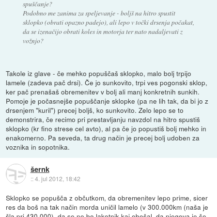
spuščanje?
Podobno me zanima za speljevanje - boljš na hitro spustit
sklopko (obrati opazno padejo), ali lepo v točki drsenja počakat,
da se izenačijo obrati koles in motorja ter nato nadaljevati z
vožnjo?
Takole iz glave - če mehko popuščaš sklopko, malo bolj trpijo
lamele (zadeva pač drsi). Če jo sunkovito, trpi ves pogonski sklop,
ker pač prenašaš obremenitev v bolj ali manj konkretnih sunkih.
Pomoje je počasnejše popuščanje sklopke (pa ne lih tak, da bi jo z
drsenjem "kuril") precej boljš, ko sunkovito. Zelo lepo se to
demonstrira, če recimo pri prestavljanju navzdol na hitro spustiš
sklopko (kr fino strese cel avto), al pa če jo popustiš bolj mehko in
enakomerno. Pa seveda, ta drug način je precej bolj udoben za
voznika in sopotnika.
šernk
::
4. jul 2012, 18:42
Sklopko se popušča z občutkom, da obremenitev lepo prime, sicer
res da boš na tak način morda uničil lamelo (v 300.000km (naša je
šla pri 430.000), da se ne bo lakotnik kaj obešal, da njegova je še