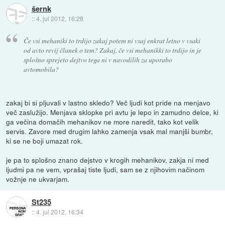
šernk
::
4. jul 2012, 16:28
Če vsi mehaniki to trdijo zakaj potem ni vsaj enkrat letno v vsaki
od avto revij članek o tem? Zakaj, če vsi mehanikki to trdijo in je
splošno sprejeto dejtvo tega ni v navodilih za uporabo
avtomobila?
zakaj bi si pljuvali v lastno skledo? Več ljudi kot pride na menjavo
več zaslužijo. Menjava sklopke pri avtu je lepo in zamudno delce, ki
ga večina domačih mehanikov ne more naredit, tako kot velik
servis. Zavore med drugim lahko zamenja vsak mal manjši bumbr,
ki se ne boji umazat rok.
je pa to splošno znano dejstvo v krogih mehanikov, zakja ni med
ljudmi pa ne vem, vprašaj tiste ljudi, sam se z njihovim načinom
vožnje ne ukvarjam.
St235
::
4. jul 2012, 16:34