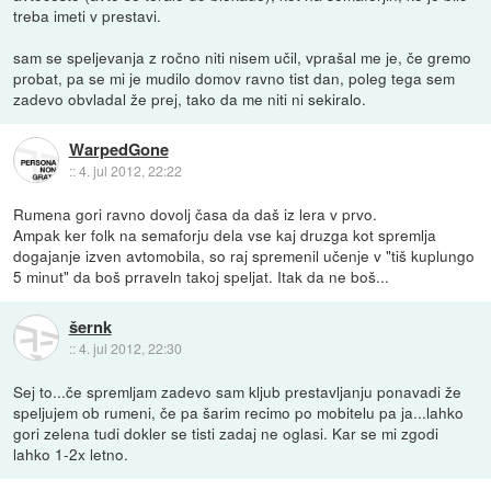
treba imeti v prestavi.
sam se speljevanja z ročno niti nisem učil, vprašal me je, če gremo
probat, pa se mi je mudilo domov ravno tist dan, poleg tega sem
zadevo obvladal že prej, tako da me niti ni sekiralo.
WarpedGone
::
4. jul 2012, 22:22
Rumena gori ravno dovolj časa da daš iz lera v prvo.
Ampak ker folk na semaforju dela vse kaj druzga kot spremlja
dogajanje izven avtomobila, so raj spremenil učenje v "tiš kuplungo
5 minut" da boš prraveln takoj speljat. Itak da ne boš...
šernk
::
4. jul 2012, 22:30
Sej to...če spremljam zadevo sam kljub prestavljanju ponavadi že
speljujem ob rumeni, če pa šarim recimo po mobitelu pa ja...lahko
gori zelena tudi dokler se tisti zadaj ne oglasi. Kar se mi zgodi
lahko 1-2x letno.