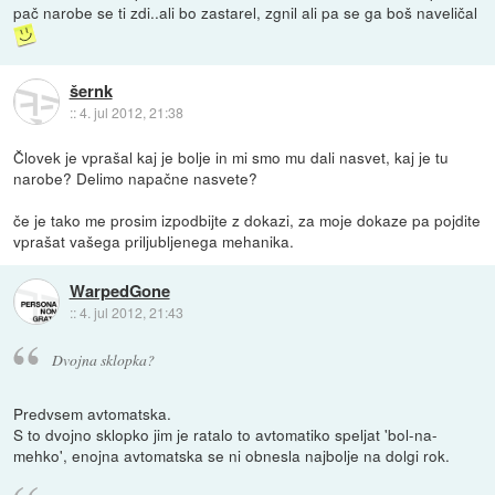
pač narobe se ti zdi..ali bo zastarel, zgnil ali pa se ga boš naveličal
šernk
::
4. jul 2012, 21:38
Človek je vprašal kaj je bolje in mi smo mu dali nasvet, kaj je tu
narobe? Delimo napačne nasvete?
če je tako me prosim izpodbijte z dokazi, za moje dokaze pa pojdite
vprašat vašega priljubljenega mehanika.
WarpedGone
::
4. jul 2012, 21:43
Dvojna sklopka?
Predvsem avtomatska.
S to dvojno sklopko jim je ratalo to avtomatiko speljat 'bol-na-
mehko', enojna avtomatska se ni obnesla najbolje na dolgi rok.