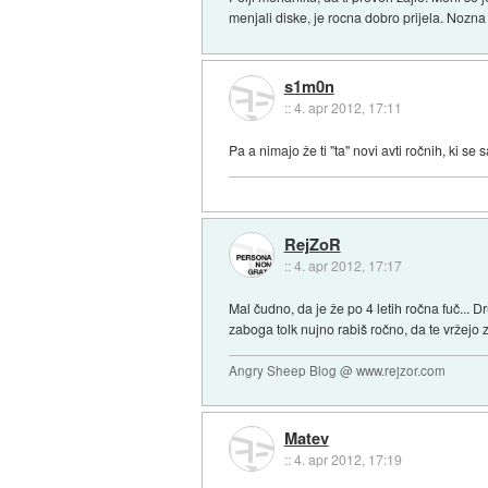
menjali diske, je rocna dobro prijela. Nozna j
s1m0n
::
4. apr 2012, 17:11
Pa a nimajo že ti "ta" novi avti ročnih, ki se
RejZoR
::
4. apr 2012, 17:17
Mal čudno, da je že po 4 letih ročna fuč... 
zaboga tolk nujno rabiš ročno, da te vržejo z
Angry Sheep Blog @ www.rejzor.com
Matev
::
4. apr 2012, 17:19