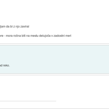
jam da bi z njo zaviral
re - mora ročna biti na mestu delujoča v zadostni meri
ad reko.