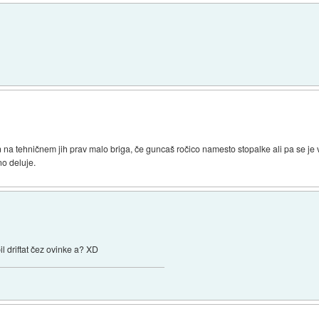
 na tehničnem jih prav malo briga, če guncaš ročico namesto stopalke ali pa se je v c
no deluje.
l driftat čez ovinke a? XD