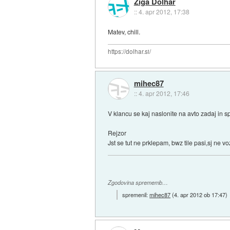
Ziga Dolhar
::
4. apr 2012, 17:38
Matev, chill.
https://dolhar.si/
mihec87
::
4. apr 2012, 17:46
V klancu se kaj naslonite na avto zadaj in s
Rejzor
Jst se tut ne prklepam, bwz tile pasi,sj ne voz
Zgodovina sprememb…
spremenil:
mihec87
(
4. apr 2012 ob 17:47
)