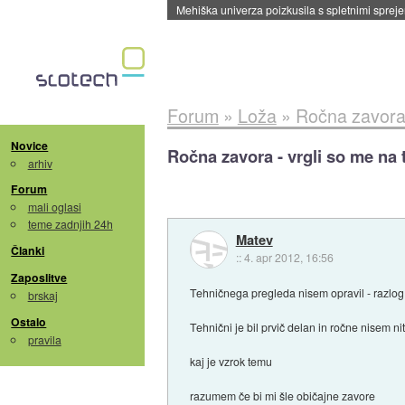
Evropska vesoljska agencija razvija svojo rak
Forum
»
Loža
»
Ročna zavora 
Novice
Ročna zavora - vrgli so me na
arhiv
Forum
mali oglasi
teme zadnjih 24h
Matev
Članki
::
4. apr 2012, 16:56
Zaposlitve
Tehničnega pregleda nisem opravil - razlog 
brskaj
Ostalo
Tehnični je bil prvič delan in ročne nisem n
pravila
kaj je vzrok temu
razumem če bi mi šle običajne zavore