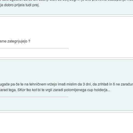
e dobro prijela tudi prej.
 same zategnjujejo ?
Drugače pa če te na tehničnem vržejo imaš mislim da 3 dni, da zrihtaš in ti ne zaraču
arad tega. SKor tko kot bi te vrgli zaradi polomljenega cup holderja...