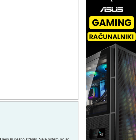
ed levo in desno stranjo. Sele potem, ko so