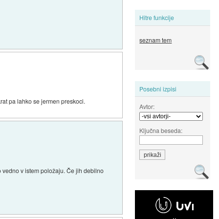
Hitre funkcije
seznam tem
Posebni izpisi
rat pa lahko se jermen preskoci.
Avtor:
Ključna beseda:
o vedno v istem položaju. Če jih debilno