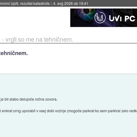
eto za večkratno uporabo
::
4. avg 2026 ob 19:41
- vrgli so me na tehničnem.
 tehničnem.
je bil slabo delujoča ročna zovora.
iti enkrat orng uporabil v vsej dobi vožnje (mogoče parkrat ko sem parkiral zelo redk