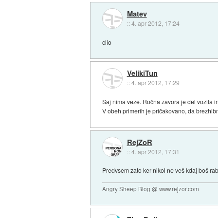
Matev
::
4. apr 2012, 17:24
clio
VelikiTun
::
4. apr 2012, 17:29
Saj nima veze. Ročna zavora je del vozila in
V obeh primerih je pričakovano, da brezhib
RejZoR
::
4. apr 2012, 17:31
Predvsem zato ker nikol ne veš kdaj boš rabi
Angry Sheep Blog @ www.rejzor.com