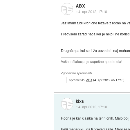
ABX
::
4. apr 2012, 17:10
Jaz imam tudi kronične težave z ročno na vse
Predvsem zaradi tega ker je nikoli ne koristi
Drugače pa kot so ti že povedali, naj mehani
Vaša inštalacija je uspešno spodletela!
Zgodovina sprememb…
spremenilo:
ABX
(
4. apr 2012 ob 17:10
)
kixs
::
4. apr 2012, 17:10
Rocna je kar klasika na tehnicnih. Malo bolj
Pelji mehaniku, da ti preveri zajle. Meni se 