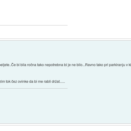
peljete..Če bi bila ročna tako nepotrebna bi je ne bilo...Ravno tako pri parkiranju 
im tok čez ovinke da bi me rabli držat......