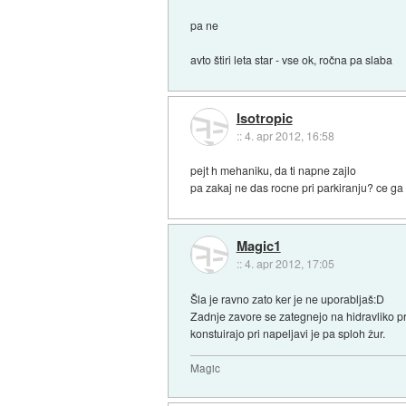
pa ne
avto štiri leta star - vse ok, ročna pa slaba
Isotropic
::
4. apr 2012, 16:58
pejt h mehaniku, da ti napne zajlo
pa zakaj ne das rocne pri parkiranju? ce ga
Magic1
::
4. apr 2012, 17:05
Šla je ravno zato ker je ne uporabljaš:D
Zadnje zavore se zategnejo na hidravliko pri
konstuirajo pri napeljavi je pa sploh žur.
Magic