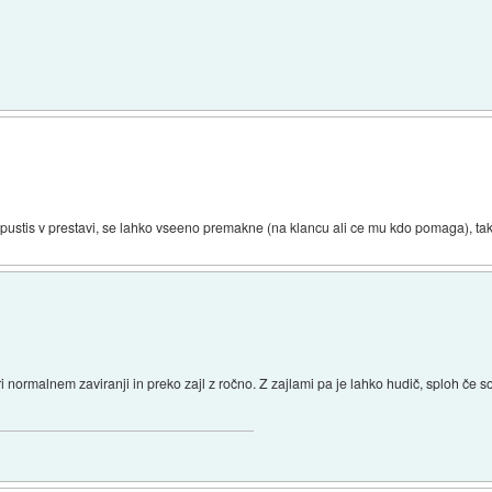
 pustis v prestavi, se lahko vseeno premakne (na klancu ali ce mu kdo pomaga), tak
 normalnem zaviranji in preko zajl z ročno. Z zajlami pa je lahko hudič, sploh če s