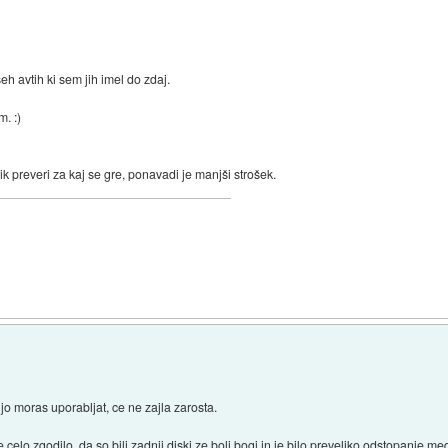
h avtih ki sem jih imel do zdaj.
m. :)
k preveri za kaj se gre, ponavadi je manjši strošek.
 jo moras uporabljat, ce ne zajla zarosta.
je celo zgodilo, da so bili zadnji diski ze bolj bogi in je bilo preveliko odstopanje m