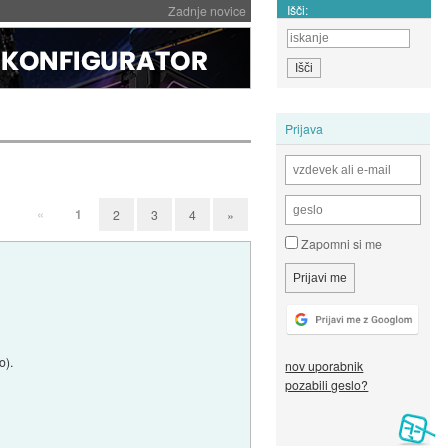
Išči:
Zadnje novice
Prijava
«
1
2
3
4
»
Zapomni si me
o).
nov uporabnik
pozabili geslo?