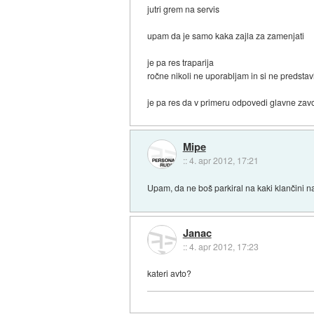
jutri grem na servis
upam da je samo kaka zajla za zamenjati
je pa res traparija
ročne nikoli ne uporabljam in si ne predstavl
je pa res da v primeru odpovedi glavne zavo
Mipe
::
4. apr 2012, 17:21
Upam, da ne boš parkiral na kaki klančini n
Janac
::
4. apr 2012, 17:23
kateri avto?